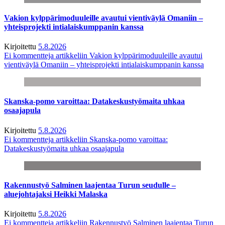
Vakion kylppärimoduuleille avautui vientiväylä Omaniin –
yhteisprojekti intialaiskumppanin kanssa
Kirjoitettu
5.8.2026
Ei kommentteja
artikkeliin Vakion kylppärimoduuleille avautui
vientiväylä Omaniin – yhteisprojekti intialaiskumppanin kanssa
Skanska-pomo varoittaa: Datakeskustyömaita uhkaa
osaajapula
Kirjoitettu
5.8.2026
Ei kommentteja
artikkeliin Skanska-pomo varoittaa:
Datakeskustyömaita uhkaa osaajapula
Rakennustyö Salminen laajentaa Turun seudulle –
aluejohtajaksi Heikki Malaska
Kirjoitettu
5.8.2026
Ei kommentteja
artikkeliin Rakennustyö Salminen laajentaa Turun