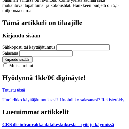
Sataman Viilussa on ravintola, kolme yleistä saunaa sekä
mukautuvat tapahtuma- ja kokoustilat. Hankkeen budjetti oli 5,5
miljoonaa euroa.
Tämä artikkeli on tilaajille
Kirjaudu sisään
Sähköposti tai käyttäjätunnus
Salasana
Kirjaudu sisään
Muista minut
Hyödynnä 1kk/0€ diginäyte!
Tutustu tästä
Unohditko käyttäjätunnuksesi?
Unohditko salasanasi?
Rekisteröidy
Luetuimmat artikkelit
GRK:lle infraurakka datakeskuksesta – työt jo käynnissä