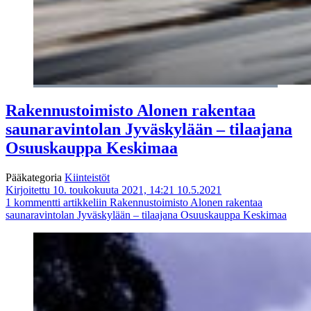
Rakennustoimisto Alonen rakentaa
saunaravintolan Jyväskylään – tilaajana
Osuuskauppa Keskimaa
Pääkategoria
Kiinteistöt
Kirjoitettu 10. toukokuuta 2021, 14:21
10.5.2021
1 kommentti
artikkeliin Rakennustoimisto Alonen rakentaa
saunaravintolan Jyväskylään – tilaajana Osuuskauppa Keskimaa