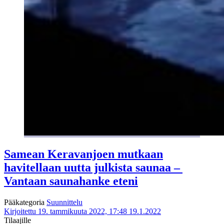
Samean Keravanjoen mutkaan
havitellaan uutta julkista saunaa –
Vantaan saunahanke eteni
Pääkategoria
Suunnittelu
Kirjoitettu 19. tammikuuta 2022, 17:48
19.1.2022
Tilaajille