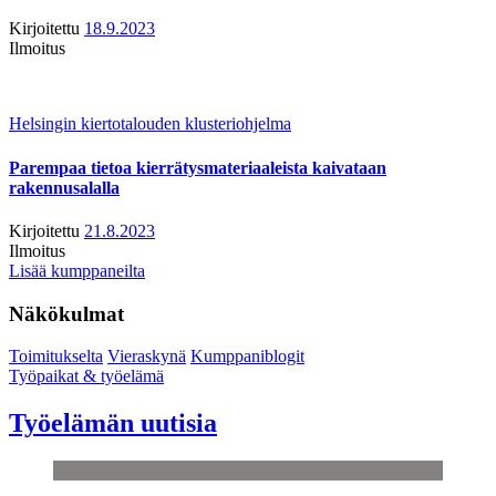
Kirjoitettu
18.9.2023
Ilmoitus
Helsingin kiertotalouden klusteriohjelma
Parempaa tietoa kierrätysmateriaaleista kaivataan
rakennusalalla
Kirjoitettu
21.8.2023
Ilmoitus
Lisää kumppaneilta
Näkökulmat
Toimitukselta
Vieraskynä
Kumppaniblogit
Työpaikat & työelämä
Työelämän uutisia