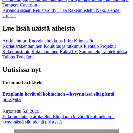
Tampere
Caverion
Kirjaudu sisään
Rekisteröidy
Tilaa Rakennuslehti
Näköislehdet
Uutiset
Lue lisää näistä aiheista
Arkkitehtuuri
Energiatehokkuus
Infra
Kiinteistöt
Korjausrakentaminen
Koulutus ja tutkimus
Pientalo
Projektit
Rakennustuote
Rakentaminen
RaksaTV
Suunnittelu
Talotekniikka
Talous
Työelämä
Uutisissa nyt
Uusimmat artikkelit
Etteplanin kevät oli kohmeinen – kysynnässä silti pientä
piristystä
Kirjoitettu
5.8.2026
Ei kommentteja
artikkeliin Etteplanin kevät oli kohmeinen –
kysynnässä silti pientä piristystä