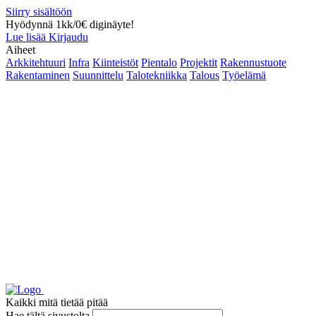
Siirry sisältöön
Hyödynnä 1kk/0€ diginäyte!
Lue lisää
Kirjaudu
Aiheet
Arkkitehtuuri
Infra
Kiinteistöt
Pientalo
Projektit
Rakennustuote
Rakentaminen
Suunnittelu
Talotekniikka
Talous
Työelämä
Kaikki mitä tietää pitää
Hae tältä sivustolta