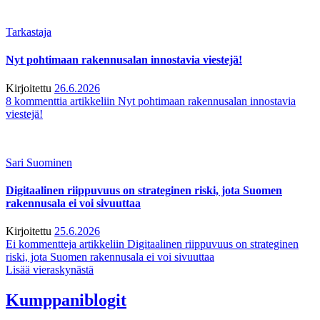
Tarkastaja
Nyt pohtimaan rakennusalan innostavia viestejä!
Kirjoitettu
26.6.2026
8 kommenttia
artikkeliin Nyt pohtimaan rakennusalan innostavia
viestejä!
Sari Suominen
Digitaalinen riippuvuus on strateginen riski, jota Suomen
rakennusala ei voi sivuuttaa
Kirjoitettu
25.6.2026
Ei kommentteja
artikkeliin Digitaalinen riippuvuus on strateginen
riski, jota Suomen rakennusala ei voi sivuuttaa
Lisää vieraskynästä
Kumppaniblogit