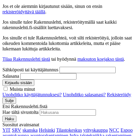
Jos et ole aiemmin kirjautunut sisään, sinun on ensin
rekisteröidyttävä täällä
.
Jos sinulle tulee Rakennuslehti, rekisteröitymällä saat kaikki
rakennuslehti.fi-sisällöt luettavaksesi.
Jos sinulle ei tule Rakennuslehteä, voit silti rekisteröityä, jolloin saat
oikeuden kommentoida lukottomia artikkeleita, mutta et pääse
lukemaan lukittuja artikkeleita.
Tilaa Rakennuslehti tästä
tai hyödynnä
maksuton koejakso tästä
.
Sähköposti tai käyttäjätunnus
Salasana
Kirjaudu sisään
Muista minut
Unohditko käyttäjätunnuksesi?
Unohditko salasanasi?
Rekisteröidy
Sulje
Etsi Rakennuslehti.fistä
Hae tältä sivustolta
Haku
Suositut avainsanat
YIT
SRV
skanska
Helsinki
Tilastokeskus
yrityskauppa
NCC
Espoo
asuntokauppa
asuntorakentaminen
Infra
talotekniikka
rakentaminen