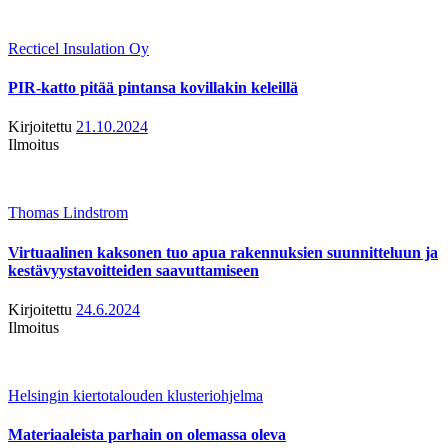
Recticel Insulation Oy
PIR-katto pitää pintansa kovillakin keleillä
Kirjoitettu
21.10.2024
Ilmoitus
Thomas Lindstrom
Virtuaalinen kaksonen tuo apua rakennuksien suunnitteluun ja
kestävyystavoitteiden saavuttamiseen
Kirjoitettu
24.6.2024
Ilmoitus
Helsingin kiertotalouden klusteriohjelma
Materiaaleista parhain on olemassa oleva