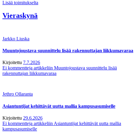
Lisää toimitukselta
Vieraskynä
Jarkko Liuska
Muuntojoustava suunnittelu lisää rakennuttajan liikkumavaraa
Kirjoitettu
7.7.2026
Ei kommentteja
artikkeliin Muuntojoustava suunnittelu lisää
rakennuttajan liikkumavaraa
Jethro Ollaranta
Asiantuntijat kehittävät uutta mallia kampusasumiselle
Kirjoitettu
29.6.2026
Ei kommentteja
artikkeliin Asiantuntijat kehittävät uutta mallia
kampusasumiselle