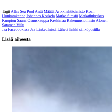
Tagit
Allas Sea Pool
Antti Määttä
Artkkitehtitoimisto Koan
Honkarakenne
Johannes Koskela
Marko Simsiö
Matkailukeskus
Kuopion Saana
Osuuskauppa Keskimaa
Rakennustoimisto Alonen
Sataman Viilu
Jaa Facebookissa
Jaa LinkedInissä
Lähetä linkki sähköpostilla
Lisää aiheesta