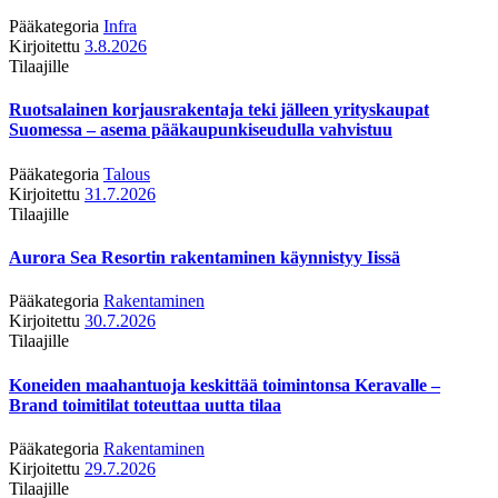
Pääkategoria
Infra
Kirjoitettu
3.8.2026
Tilaajille
Ruotsalainen korjausrakentaja teki jälleen yrityskaupat
Suomessa – asema pääkaupunkiseudulla vahvistuu
Pääkategoria
Talous
Kirjoitettu
31.7.2026
Tilaajille
Aurora Sea Resortin rakentaminen käynnistyy Iissä
Pääkategoria
Rakentaminen
Kirjoitettu
30.7.2026
Tilaajille
Koneiden maahantuoja keskittää toimintonsa Keravalle –
Brand toimitilat toteuttaa uutta tilaa
Pääkategoria
Rakentaminen
Kirjoitettu
29.7.2026
Tilaajille