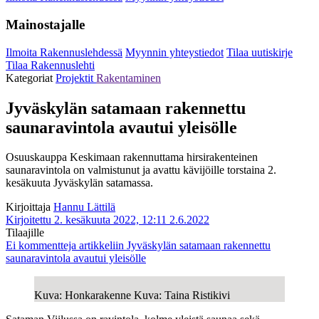
Mainostajalle
Ilmoita Rakennuslehdessä
Myynnin yhteystiedot
Tilaa uutiskirje
Tilaa Rakennuslehti
Kategoriat
Projektit
Rakentaminen
Jyväskylän satamaan rakennettu
saunaravintola avautui yleisölle
Osuuskauppa Keskimaan rakennuttama hirsirakenteinen
saunaravintola on valmistunut ja avattu kävijöille torstaina 2.
kesäkuuta Jyväskylän satamassa.
Kirjoittaja
Hannu Lättilä
Kirjoitettu 2. kesäkuuta 2022, 12:11
2.6.2022
Tilaajille
Ei kommentteja
artikkeliin Jyväskylän satamaan rakennettu
saunaravintola avautui yleisölle
Kuva: Honkarakenne Kuva: Taina Ristikivi