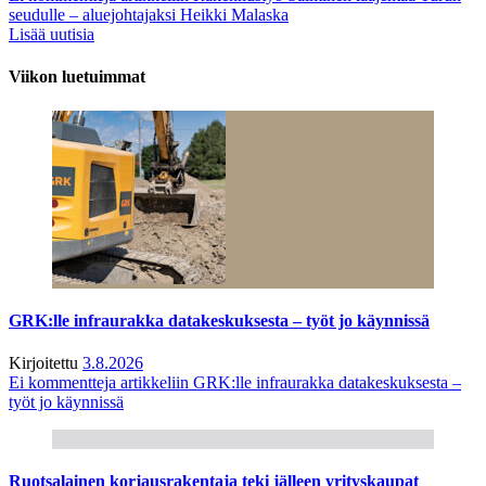
seudulle – aluejohtajaksi Heikki Malaska
Lisää uutisia
Viikon luetuimmat
GRK:lle infraurakka datakeskuksesta – työt jo käynnissä
Kirjoitettu
3.8.2026
Ei kommentteja
artikkeliin GRK:lle infraurakka datakeskuksesta –
työt jo käynnissä
Ruotsalainen korjausrakentaja teki jälleen yrityskaupat