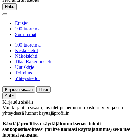
Haku
Etusivu
100 tuoreinta
Suurimmat
100 tuoreinta
Keskustelut
Näköislehti
Tilaa Rakennuslehti
Uutiskirje
Toimitus
Yhteystiedot
Kirjaudu sisään
Haku
Sulje
Kirjaudu sisään
Voit kirjautua sisään, jos olet jo aiemmin rekisteröitynyt ja sen
yhteydessä luonut käyttäjäprofiilin
Käyttäjäprofiilissa käyttäjätunnuksenasi toimii
sähköpostiosoitteesi (tai itse luomasi käyttäjätunnus) sekä itse
luomasi salasana.