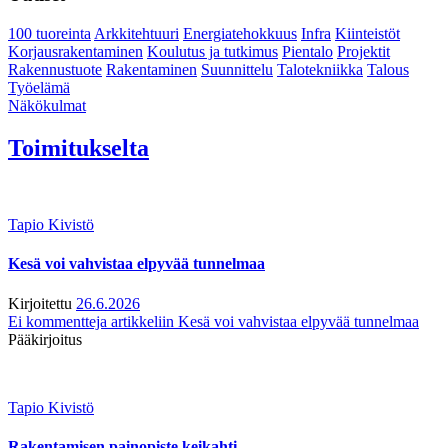
100 tuoreinta
Arkkitehtuuri
Energiatehokkuus
Infra
Kiinteistöt
Korjausrakentaminen
Koulutus ja tutkimus
Pientalo
Projektit
Rakennustuote
Rakentaminen
Suunnittelu
Talotekniikka
Talous
Työelämä
Näkökulmat
Toimitukselta
Tapio Kivistö
Kesä voi vahvistaa elpyvää tunnelmaa
Kirjoitettu
26.6.2026
Ei kommentteja
artikkeliin Kesä voi vahvistaa elpyvää tunnelmaa
Pääkirjoitus
Tapio Kivistö
Rakentamisen painopiste keikahti