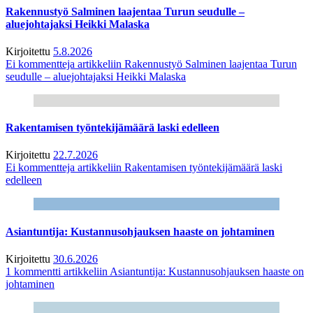
Rakennustyö Salminen laajentaa Turun seudulle –
aluejohtajaksi Heikki Malaska
Kirjoitettu
5.8.2026
Ei kommentteja
artikkeliin Rakennustyö Salminen laajentaa Turun
seudulle – aluejohtajaksi Heikki Malaska
Rakentamisen työntekijämäärä laski edelleen
Kirjoitettu
22.7.2026
Ei kommentteja
artikkeliin Rakentamisen työntekijämäärä laski
edelleen
Asiantuntija: Kustannusohjauksen haaste on johtaminen
Kirjoitettu
30.6.2026
1 kommentti
artikkeliin Asiantuntija: Kustannusohjauksen haaste on
johtaminen