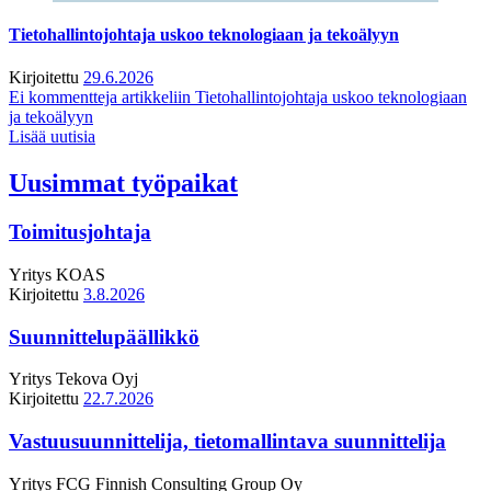
Tietohallintojohtaja uskoo teknologiaan ja tekoälyyn
Kirjoitettu
29.6.2026
Ei kommentteja
artikkeliin Tietohallintojohtaja uskoo teknologiaan
ja tekoälyyn
Lisää uutisia
Uusimmat työpaikat
Toimitusjohtaja
Yritys
KOAS
Kirjoitettu
3.8.2026
Suunnittelupäällikkö
Yritys
Tekova Oyj
Kirjoitettu
22.7.2026
Vastuusuunnittelija, tietomallintava suunnittelija
Yritys
FCG Finnish Consulting Group Oy