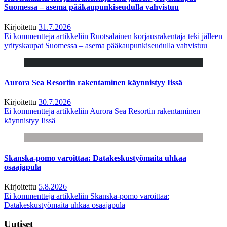
Suomessa – asema pääkaupunkiseudulla vahvistuu
Kirjoitettu
31.7.2026
Ei kommentteja
artikkeliin Ruotsalainen korjausrakentaja teki jälleen
yrityskaupat Suomessa – asema pääkaupunkiseudulla vahvistuu
Aurora Sea Resortin rakentaminen käynnistyy Iissä
Kirjoitettu
30.7.2026
Ei kommentteja
artikkeliin Aurora Sea Resortin rakentaminen
käynnistyy Iissä
Skanska-pomo varoittaa: Datakeskustyömaita uhkaa
osaajapula
Kirjoitettu
5.8.2026
Ei kommentteja
artikkeliin Skanska-pomo varoittaa:
Datakeskustyömaita uhkaa osaajapula
Uutiset