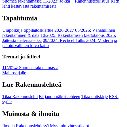
Suomea rakentamassa
11/2023: Jokka − Rakennusteollisuus RT:n
lehti kestävästä rakentamisesta
Tapahtumia
Urapolkuja-oppilaitoskiertue 2026-2027
05/2026: Vähähiilinen
rakentaminen & data
10/2025: Rakentamisen kiertotalous 2025:
Jätteistä materiaaleiksi
09/2024: Recticel Talks 2024: Moderni ja
paloturvallinen loiva katto
Teemat ja liitteet
11/2024: Suomea rakentamassa
Mainostajalle
Lue Rakennuslehteä
Tilaa Rakennuslehti
Kirjaudu näköislehteen
Tilaa uutiskirje
RSS-
syöte
Mainosta & ilmoita
Ilmoita Rakennuslehdessä
Myynnin yhteystiedot