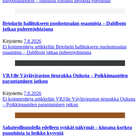
miljoonatappion – miinusta roimasti aiempaa enemmän
Betolarin hallitukseen puolustusalan osaamista – Dahlbom
jatkaa puheenjohtajana
Kirjoitettu
7.8.2026
Ei kommentteja
artikkeliin Betolarin hallitukseen puolustusalan
osaamista – Dahlbom jatkaa puheenjohtajana
VRJ:lle Väyläviraston tieurakka Oulusta – Poikkimaantien
parantaminen jatkuu
Kirjoitettu
7.8.2026
Ei kommentteja
artikkeliin VRJ:lle Väyläviraston tieurakka Oulusta
– Poikkimaantien parantaminen jatkuu
Sahateollisuudella edelleen synkät näkymät – kiusana korkea
puunhinta ja heikko kysyntä