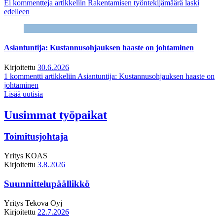
Ei kommentteja
artikkeliin Rakentamisen työntekijämäärä laski
edelleen
Asiantuntija: Kustannusohjauksen haaste on johtaminen
Kirjoitettu
30.6.2026
1 kommentti
artikkeliin Asiantuntija: Kustannusohjauksen haaste on
johtaminen
Lisää uutisia
Uusimmat työpaikat
Toimitusjohtaja
Yritys
KOAS
Kirjoitettu
3.8.2026
Suunnittelupäällikkö
Yritys
Tekova Oyj
Kirjoitettu
22.7.2026