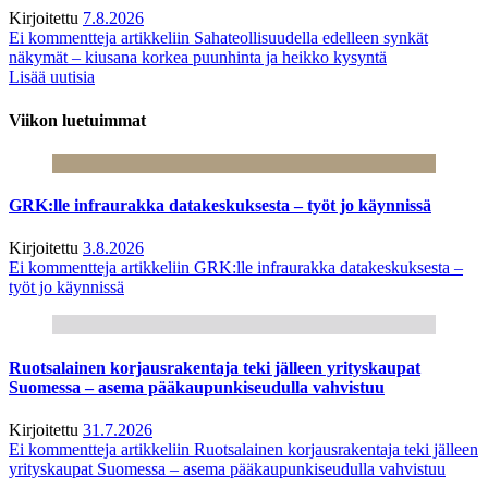
Kirjoitettu
7.8.2026
Ei kommentteja
artikkeliin Sahateollisuudella edelleen synkät
näkymät – kiusana korkea puunhinta ja heikko kysyntä
Lisää uutisia
Viikon luetuimmat
GRK:lle infraurakka datakeskuksesta – työt jo käynnissä
Kirjoitettu
3.8.2026
Ei kommentteja
artikkeliin GRK:lle infraurakka datakeskuksesta –
työt jo käynnissä
Ruotsalainen korjausrakentaja teki jälleen yrityskaupat
Suomessa – asema pääkaupunkiseudulla vahvistuu
Kirjoitettu
31.7.2026
Ei kommentteja
artikkeliin Ruotsalainen korjausrakentaja teki jälleen
yrityskaupat Suomessa – asema pääkaupunkiseudulla vahvistuu