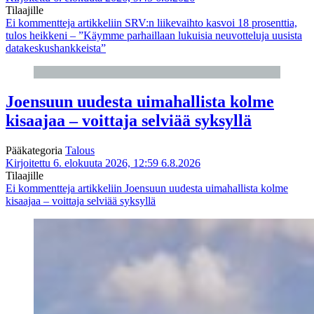
Tilaajille
Ei kommentteja
artikkeliin SRV:n liikevaihto kasvoi 18 prosenttia,
tulos heikkeni – ”Käymme parhaillaan lukuisia neuvotteluja uusista
datakeskushankkeista”
Joensuun uudesta uimahallista kolme
kisaajaa – voittaja selviää syksyllä
Pääkategoria
Talous
Kirjoitettu 6. elokuuta 2026, 12:59
6.8.2026
Tilaajille
Ei kommentteja
artikkeliin Joensuun uudesta uimahallista kolme
kisaajaa – voittaja selviää syksyllä