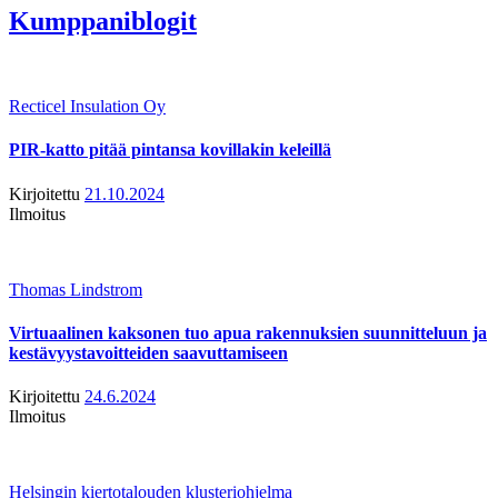
Kumppaniblogit
Recticel Insulation Oy
PIR-katto pitää pintansa kovillakin keleillä
Kirjoitettu
21.10.2024
Ilmoitus
Thomas Lindstrom
Virtuaalinen kaksonen tuo apua rakennuksien suunnitteluun ja
kestävyystavoitteiden saavuttamiseen
Kirjoitettu
24.6.2024
Ilmoitus
Helsingin kiertotalouden klusteriohjelma