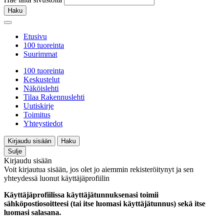
Haku
Etusivu
100 tuoreinta
Suurimmat
100 tuoreinta
Keskustelut
Näköislehti
Tilaa Rakennuslehti
Uutiskirje
Toimitus
Yhteystiedot
Kirjaudu sisään
Haku
Sulje
Kirjaudu sisään
Voit kirjautua sisään, jos olet jo aiemmin rekisteröitynyt ja sen
yhteydessä luonut käyttäjäprofiilin
Käyttäjäprofiilissa käyttäjätunnuksenasi toimii
sähköpostiosoitteesi (tai itse luomasi käyttäjätunnus) sekä itse
luomasi salasana.