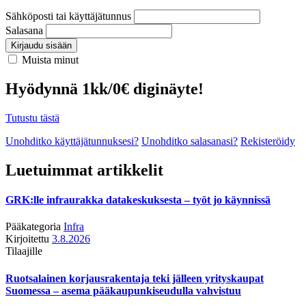
Sähköposti tai käyttäjätunnus
Salasana
Kirjaudu sisään
Muista minut
Hyödynnä 1kk/0€ diginäyte!
Tutustu tästä
Unohditko käyttäjätunnuksesi?
Unohditko salasanasi?
Rekisteröidy
Luetuimmat artikkelit
GRK:lle infraurakka datakeskuksesta – työt jo käynnissä
Pääkategoria
Infra
Kirjoitettu
3.8.2026
Tilaajille
Ruotsalainen korjausrakentaja teki jälleen yrityskaupat
Suomessa – asema pääkaupunkiseudulla vahvistuu