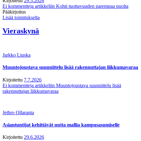
Kirjoitettu
29.5.2026
Ei kommentteja
artikkeliin Kohti tuottavuuden parempaa puolta
Pääkirjoitus
Lisää toimitukselta
Vieraskynä
Jarkko Liuska
Muuntojoustava suunnittelu lisää rakennuttajan liikkumavaraa
Kirjoitettu
7.7.2026
Ei kommentteja
artikkeliin Muuntojoustava suunnittelu lisää
rakennuttajan liikkumavaraa
Jethro Ollaranta
Asiantuntijat kehittävät uutta mallia kampusasumiselle
Kirjoitettu
29.6.2026