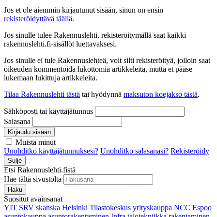
Jos et ole aiemmin kirjautunut sisään, sinun on ensin
rekisteröidyttävä täällä
.
Jos sinulle tulee Rakennuslehti, rekisteröitymällä saat kaikki
rakennuslehti.fi-sisällöt luettavaksesi.
Jos sinulle ei tule Rakennuslehteä, voit silti rekisteröityä, jolloin saat
oikeuden kommentoida lukottomia artikkeleita, mutta et pääse
lukemaan lukittuja artikkeleita.
Tilaa Rakennuslehti tästä
tai hyödynnä
maksuton koejakso tästä
.
Sähköposti tai käyttäjätunnus
Salasana
Kirjaudu sisään
Muista minut
Unohditko käyttäjätunnuksesi?
Unohditko salasanasi?
Rekisteröidy
Sulje
Etsi Rakennuslehti.fistä
Hae tältä sivustolta
Haku
Suositut avainsanat
YIT
SRV
skanska
Helsinki
Tilastokeskus
yrityskauppa
NCC
Espoo
asuntokauppa
asuntorakentaminen
Infra
talotekniikka
rakentaminen