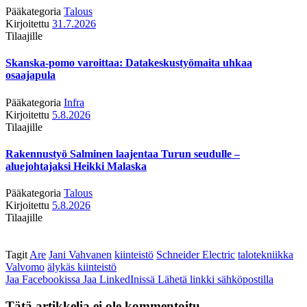
Pääkategoria
Talous
Kirjoitettu
31.7.2026
Tilaajille
Skanska-pomo varoittaa: Datakeskustyömaita uhkaa
osaajapula
Pääkategoria
Infra
Kirjoitettu
5.8.2026
Tilaajille
Rakennustyö Salminen laajentaa Turun seudulle –
aluejohtajaksi Heikki Malaska
Pääkategoria
Talous
Kirjoitettu
5.8.2026
Tilaajille
Tagit
Are
Jani Vahvanen
kiinteistö
Schneider Electric
talotekniikka
Valvomo
älykäs kiinteistö
Jaa Facebookissa
Jaa LinkedInissä
Lähetä linkki sähköpostilla
Tätä artikkelia ei ole kommentoitu