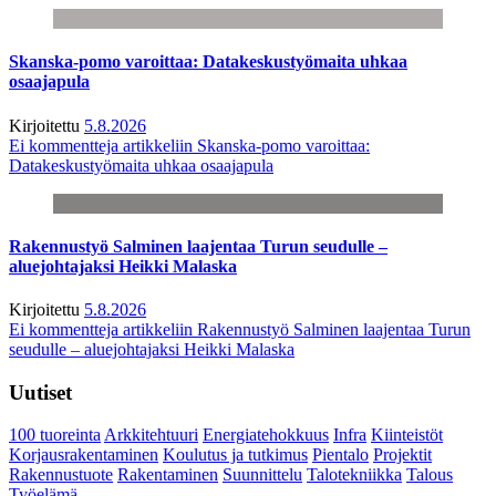
Skanska-pomo varoittaa: Datakeskustyömaita uhkaa
osaajapula
Kirjoitettu
5.8.2026
Ei kommentteja
artikkeliin Skanska-pomo varoittaa:
Datakeskustyömaita uhkaa osaajapula
Rakennustyö Salminen laajentaa Turun seudulle –
aluejohtajaksi Heikki Malaska
Kirjoitettu
5.8.2026
Ei kommentteja
artikkeliin Rakennustyö Salminen laajentaa Turun
seudulle – aluejohtajaksi Heikki Malaska
Uutiset
100 tuoreinta
Arkkitehtuuri
Energiatehokkuus
Infra
Kiinteistöt
Korjausrakentaminen
Koulutus ja tutkimus
Pientalo
Projektit
Rakennustuote
Rakentaminen
Suunnittelu
Talotekniikka
Talous
Työelämä