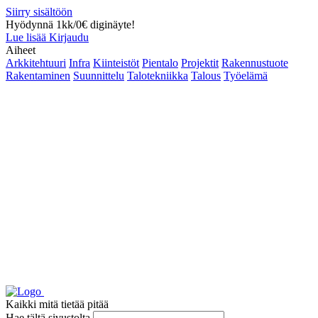
Siirry sisältöön
Hyödynnä 1kk/0€ diginäyte!
Lue lisää
Kirjaudu
Aiheet
Arkkitehtuuri
Infra
Kiinteistöt
Pientalo
Projektit
Rakennustuote
Rakentaminen
Suunnittelu
Talotekniikka
Talous
Työelämä
Kaikki mitä tietää pitää
Hae tältä sivustolta