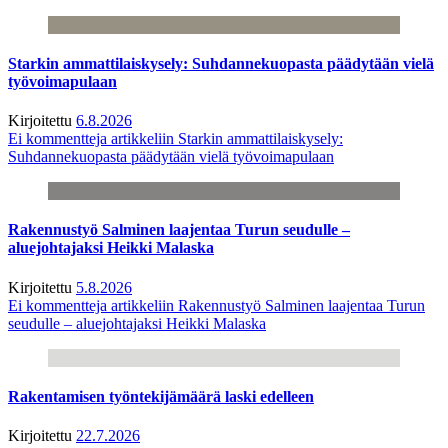
Starkin ammattilaiskysely: Suhdannekuopasta päädytään vielä
työvoimapulaan
Kirjoitettu
6.8.2026
Ei kommentteja
artikkeliin Starkin ammattilaiskysely:
Suhdannekuopasta päädytään vielä työvoimapulaan
Rakennustyö Salminen laajentaa Turun seudulle –
aluejohtajaksi Heikki Malaska
Kirjoitettu
5.8.2026
Ei kommentteja
artikkeliin Rakennustyö Salminen laajentaa Turun
seudulle – aluejohtajaksi Heikki Malaska
Rakentamisen työntekijämäärä laski edelleen
Kirjoitettu
22.7.2026