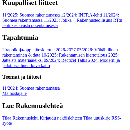
Kaupalliset liitteet
11/2025: Suomea rakentamassa
12/2024: INFRA-lehti
11/2024:
Suomea rakentamassa
11/2023: Jokka − Rakennusteollisuus RT:n
lehti kestävästä rakentamisesta
Tapahtumia
Urapolkuja-oppilaitoskiertue 2026-2027
05/2026: Vähähiilinen
rakentaminen & data
10/2025: Rakentamisen kiertotalous 2025:
Jätteistä materiaaleiksi
09/2024: Recticel Talks 2024: Moderni ja
paloturvallinen loiva katto
Teemat ja liitteet
11/2024: Suomea rakentamassa
Mainostajalle
Lue Rakennuslehteä
Tilaa Rakennuslehti
Kirjaudu näköislehteen
Tilaa uutiskirje
RSS-
syöte