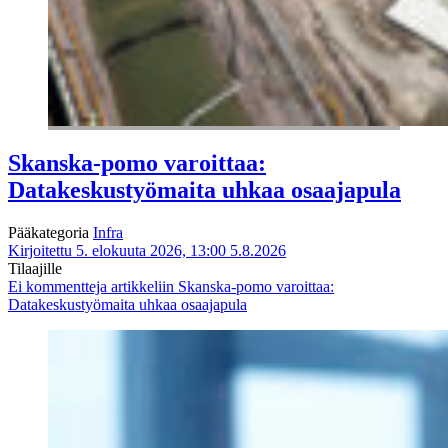
Skanska-pomo varoittaa:
Datakeskustyömaita uhkaa osaajapula
Pääkategoria
Infra
Kirjoitettu 5. elokuuta 2026, 13:00
5.8.2026
Tilaajille
Ei kommentteja
artikkeliin Skanska-pomo varoittaa:
Datakeskustyömaita uhkaa osaajapula