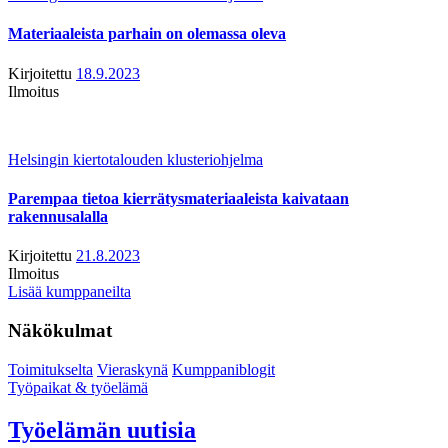
Materiaaleista parhain on olemassa oleva
Kirjoitettu
18.9.2023
Ilmoitus
Helsingin kiertotalouden klusteriohjelma
Parempaa tietoa kierrätysmateriaaleista kaivataan
rakennusalalla
Kirjoitettu
21.8.2023
Ilmoitus
Lisää kumppaneilta
Näkökulmat
Toimitukselta
Vieraskynä
Kumppaniblogit
Työpaikat & työelämä
Työelämän uutisia