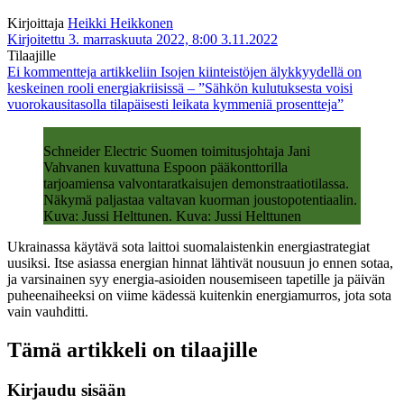
Kirjoittaja
Heikki Heikkonen
Kirjoitettu 3. marraskuuta 2022, 8:00
3.11.2022
Tilaajille
Ei kommentteja
artikkeliin Isojen kiinteistöjen älykkyydellä on
keskeinen rooli energiakriisissä – ”Sähkön kulutuksesta voisi
vuorokausitasolla tilapäisesti leikata kymmeniä prosentteja”
Schneider Electric Suomen toimitusjohtaja Jani
Vahvanen kuvattuna Espoon pääkonttorilla
tarjoamiensa valvontaratkaisujen demonstraatiotilassa.
Näkymä paljastaa valtavan kuorman joustopotentiaalin.
Kuva: Jussi Helttunen. Kuva: Jussi Helttunen
Ukrainassa käytävä sota laittoi suomalaistenkin energiastrategiat
uusiksi. Itse asiassa energian hinnat lähtivät nousuun jo ennen sotaa,
ja varsinainen syy energia-asioiden nousemiseen tapetille ja päivän
puheenaiheeksi on viime kädessä kuitenkin energiamurros, jota sota
vain vauhditti.
Tämä artikkeli on tilaajille
Kirjaudu sisään