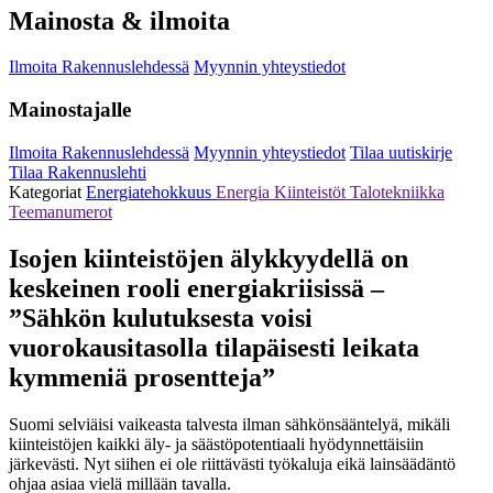
Mainosta & ilmoita
Ilmoita Rakennuslehdessä
Myynnin yhteystiedot
Mainostajalle
Ilmoita Rakennuslehdessä
Myynnin yhteystiedot
Tilaa uutiskirje
Tilaa Rakennuslehti
Kategoriat
Energiatehokkuus
Energia
Kiinteistöt
Talotekniikka
Teemanumerot
Isojen kiinteistöjen älykkyydellä on
keskeinen rooli energiakriisissä –
”Sähkön kulutuksesta voisi
vuorokausitasolla tilapäisesti leikata
kymmeniä prosentteja”
Suomi selviäisi vaikeasta talvesta ilman sähkönsääntelyä, mikäli
kiinteistöjen kaikki äly- ja säästöpotentiaali hyödynnettäisiin
järkevästi. Nyt siihen ei ole riittävästi työkaluja eikä lainsäädäntö
ohjaa asiaa vielä millään tavalla.