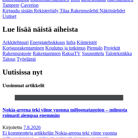
Tampere
Caverion
Kirjaudu sisään
Rekisteröidy
Tilaa Rakennuslehti
Näköislehdet
Uutiset
Lue lisää näistä aiheista
Arkkitehtuuri
Energiatehokkuus
Infra
Kiinteistöt
Korjausrakentaminen
Koulutus ja tutkimus
Pientalo
Projektit
Rakennustuote
Rakentaminen
RaksaTV
Suunnittelu
Talotekniikka
Talous
Työelämä
Uutisissa nyt
Uusimmat artikkelit
Nokia-areena teki viime vuonna miljoonatappion – miinusta
roimasti aiempaa enemmän
Kirjoitettu
7.8.2026
Ei kommentteja
artikkeliin Nokia-areena teki viime vuonna