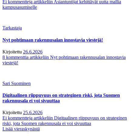
Ei kommentteja
artikkeliin Asiantuntijat kehittävät uutta mallia
kampusasumiselle
Tarkastaja
Nyt pohtimaan rakennusalan innostavia viestejä!
Kirjoitettu
26.6.2026
8 kommenttia
artikkeliin Nyt pohtimaan rakennusalan innostavia
viestejä!
Sari Suominen
Digitaalinen riippuvuus on strateginen riski, jota Suomen
rakennusala ei voi sivuuttaa
Kirjoitettu
25.6.2026
Ei kommentteja
artikkeliin Digitaalinen riippuvuus on strateginen
riski, jota Suomen rakennusala ei voi sivuuttaa
Lisää vieraskynästä