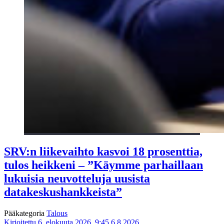
SRV:n liikevaihto kasvoi 18 prosenttia,
tulos heikkeni – ”Käymme parhaillaan
lukuisia neuvotteluja uusista
datakeskushankkeista”
Pääkategoria
Talous
Kirjoitettu 6. elokuuta 2026, 9:45
6.8.2026