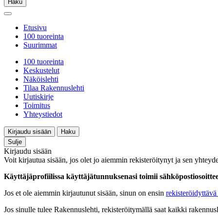
Haku
Etusivu
100 tuoreinta
Suurimmat
100 tuoreinta
Keskustelut
Näköislehti
Tilaa Rakennuslehti
Uutiskirje
Toimitus
Yhteystiedot
Kirjaudu sisään
Haku
Sulje
Kirjaudu sisään
Voit kirjautua sisään, jos olet jo aiemmin rekisteröitynyt ja sen yhteyde
Käyttäjäprofiilissa käyttäjätunnuksenasi toimii sähköpostiosoittees
Jos et ole aiemmin kirjautunut sisään, sinun on ensin
rekisteröidyttävä 
Jos sinulle tulee Rakennuslehti, rekisteröitymällä saat kaikki rakennusle