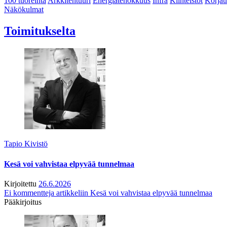
100 tuoreinta
Arkkitehtuuri
Energiatehokkuus
Infra
Kiinteistöt
Korjau
Näkökulmat
Toimitukselta
Tapio Kivistö
Kesä voi vahvistaa elpyvää tunnelmaa
Kirjoitettu
26.6.2026
Ei kommentteja
artikkeliin Kesä voi vahvistaa elpyvää tunnelmaa
Pääkirjoitus