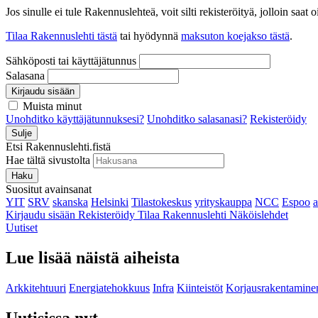
Jos sinulle ei tule Rakennuslehteä, voit silti rekisteröityä, jolloin sa
Tilaa Rakennuslehti tästä
tai hyödynnä
maksuton koejakso tästä
.
Sähköposti tai käyttäjätunnus
Salasana
Kirjaudu sisään
Muista minut
Unohditko käyttäjätunnuksesi?
Unohditko salasanasi?
Rekisteröidy
Sulje
Etsi Rakennuslehti.fistä
Hae tältä sivustolta
Haku
Suositut avainsanat
YIT
SRV
skanska
Helsinki
Tilastokeskus
yrityskauppa
NCC
Espoo
Kirjaudu sisään
Rekisteröidy
Tilaa Rakennuslehti
Näköislehdet
Uutiset
Lue lisää näistä aiheista
Arkkitehtuuri
Energiatehokkuus
Infra
Kiinteistöt
Korjausrakentamine
Uutisissa nyt