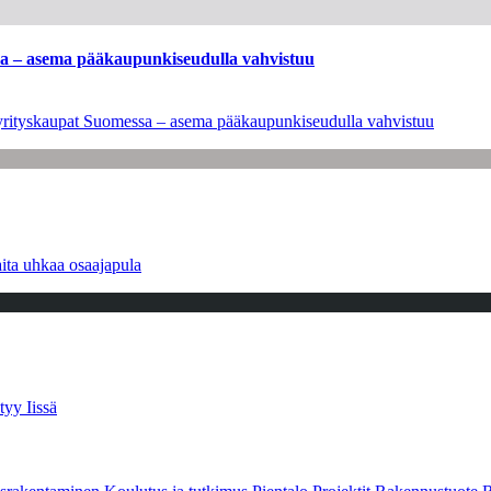
ssa – asema pääkaupunkiseudulla vahvistuu
en yrityskaupat Suomessa – asema pääkaupunkiseudulla vahvistuu
ita uhkaa osaajapula
tyy Iissä