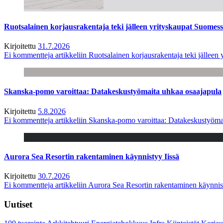
Ruotsalainen korjausrakentaja teki jälleen yrityskaupat Suome
Kirjoitettu
31.7.2026
Ei kommentteja
artikkeliin Ruotsalainen korjausrakentaja teki jälle
Skanska-pomo varoittaa: Datakeskustyömaita uhkaa osaajapula
Kirjoitettu
5.8.2026
Ei kommentteja
artikkeliin Skanska-pomo varoittaa: Datakeskustyöma
Aurora Sea Resortin rakentaminen käynnistyy Iissä
Kirjoitettu
30.7.2026
Ei kommentteja
artikkeliin Aurora Sea Resortin rakentaminen käynnis
Uutiset