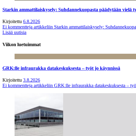
Starkin ammattilaiskysely: Suhdannekuopasta päädytään vielä 
Kirjoitettu
6.8.2026
Ei kommentteja
artikkeliin Starkin ammattilaiskysely: Suhdannekuop
Lisää uutisia
Viikon luetuimmat
GRK:lle infraurakka datakeskuksesta – työt jo käynnissä
Kirjoitettu
3.8.2026
Ei kommentteja
artikkeliin GRK:lle infraurakka datakeskuksesta – työ