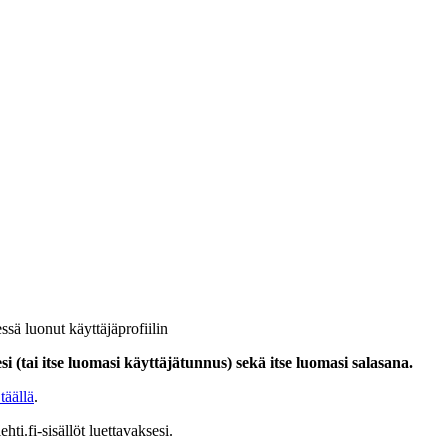
ssä luonut käyttäjäprofiilin
i (tai itse luomasi käyttäjätunnus) sekä itse luomasi salasana.
täällä
.
hti.fi-sisällöt luettavaksesi.