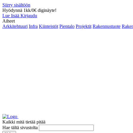
Siirry sisältöön
Hyödynnä 1kk/0€ diginäyte!
Lue lisää
Kirjaudu
Aiheet
Arkkitehtuuri
Infra
Kiinteistöt
Pientalo
Projektit
Rakennustuote
Raken
Kaikki mitä tietää pitää
Hae tältä sivustolta