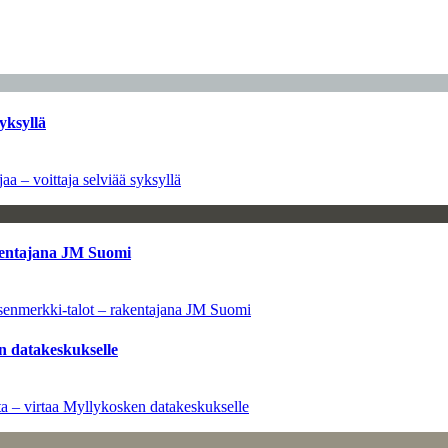
yksyllä
aa – voittaja selviää syksyllä
kentajana JM Suomi
senmerkki-talot – rakentajana JM Suomi
n datakeskukselle
a – virtaa Myllykosken datakeskukselle