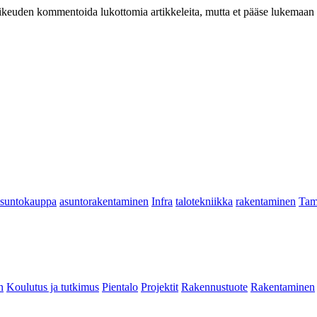
at oikeuden kommentoida lukottomia artikkeleita, mutta et pääse lukemaan l
asuntokauppa
asuntorakentaminen
Infra
talotekniikka
rakentaminen
Tam
n
Koulutus ja tutkimus
Pientalo
Projektit
Rakennustuote
Rakentaminen