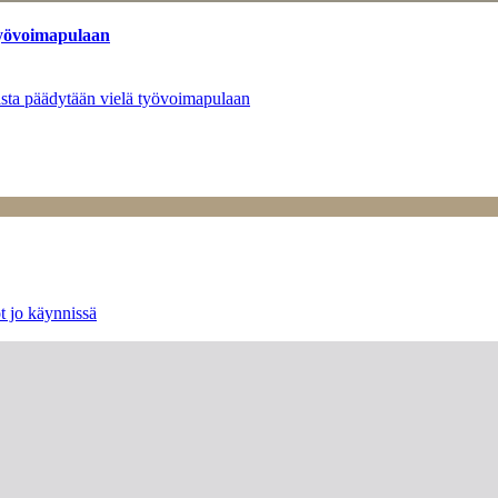
työvoimapulaan
asta päädytään vielä työvoimapulaan
t jo käynnissä