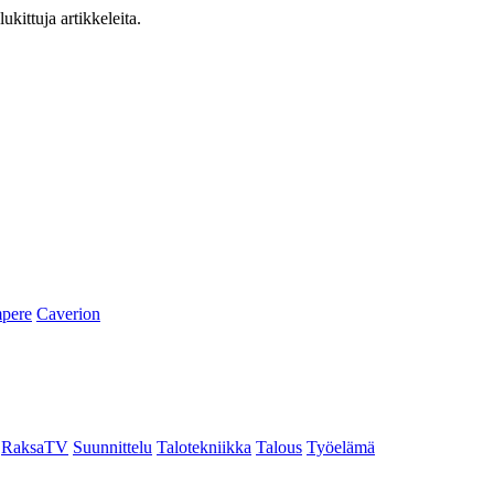
ukittuja artikkeleita.
pere
Caverion
RaksaTV
Suunnittelu
Talotekniikka
Talous
Työelämä