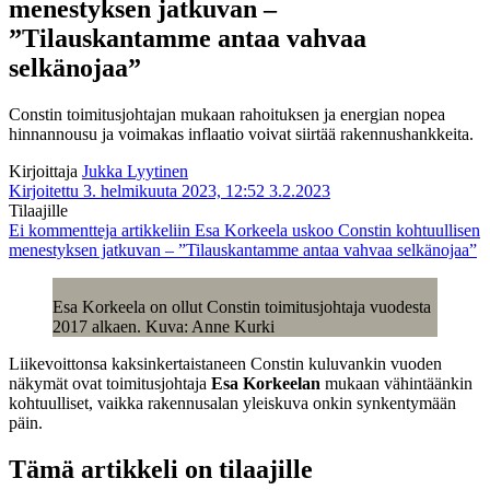
menestyksen jatkuvan –
”Tilauskantamme antaa vahvaa
selkänojaa”
Constin toimitusjohtajan mukaan rahoituksen ja energian nopea
hinnannousu ja voimakas inflaatio voivat siirtää rakennushankkeita.
Kirjoittaja
Jukka Lyytinen
Kirjoitettu 3. helmikuuta 2023, 12:52
3.2.2023
Tilaajille
Ei kommentteja
artikkeliin Esa Korkeela uskoo Constin kohtuullisen
menestyksen jatkuvan – ”Tilauskantamme antaa vahvaa selkänojaa”
Esa Korkeela on ollut Constin toimitusjohtaja vuodesta
2017 alkaen. Kuva: Anne Kurki
Liikevoittonsa kaksinkertaistaneen Constin kuluvankin vuoden
näkymät ovat toimitusjohtaja
Esa Korkeelan
mukaan vähintäänkin
kohtuulliset, vaikka rakennusalan yleiskuva onkin synkentymään
päin.
Tämä artikkeli on tilaajille