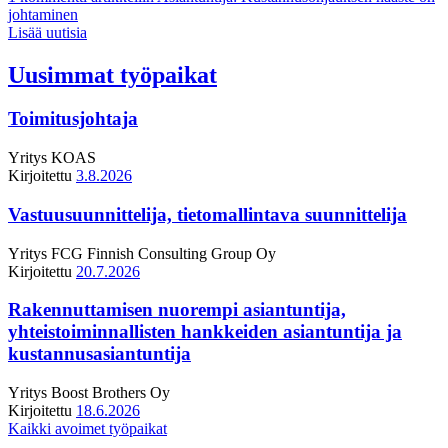
johtaminen
Lisää uutisia
Uusimmat työpaikat
Toimitusjohtaja
Yritys
KOAS
Kirjoitettu
3.8.2026
Vastuusuunnittelija, tietomallintava suunnittelija
Yritys
FCG Finnish Consulting Group Oy
Kirjoitettu
20.7.2026
Rakennuttamisen nuorempi asiantuntija,
yhteistoiminnallisten hankkeiden asiantuntija ja
kustannusasiantuntija
Yritys
Boost Brothers Oy
Kirjoitettu
18.6.2026
Kaikki avoimet työpaikat