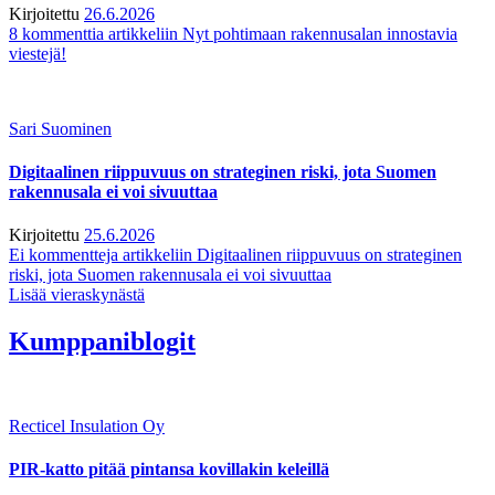
Kirjoitettu
26.6.2026
8 kommenttia
artikkeliin Nyt pohtimaan rakennusalan innostavia
viestejä!
Sari Suominen
Digitaalinen riippuvuus on strateginen riski, jota Suomen
rakennusala ei voi sivuuttaa
Kirjoitettu
25.6.2026
Ei kommentteja
artikkeliin Digitaalinen riippuvuus on strateginen
riski, jota Suomen rakennusala ei voi sivuuttaa
Lisää vieraskynästä
Kumppaniblogit
Recticel Insulation Oy
PIR-katto pitää pintansa kovillakin keleillä