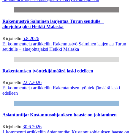
Rakennustyö Salminen laajentaa Turun seudulle –
aluejohtajaksi Heikki Malaska
Kirjoitettu
5.8.2026
Ei kommentteja
artikkeliin Rakennustyö Salminen laajentaa Turun
seudulle – aluejohtajaksi Heikki Malaska
Rakentamisen työntekijämäärä laski edelleen
Kirjoitettu
22.7.2026
Ei kommentteja
artikkeliin Rakentamisen työntekijämäärä laski
edelleen
Asiantuntija: Kustannusohjauksen haaste on johtaminen
Kirjoitettu
30.6.2026
1 kommentti
artikkeliin Asiantuntija: Kustannusohjauksen haaste on