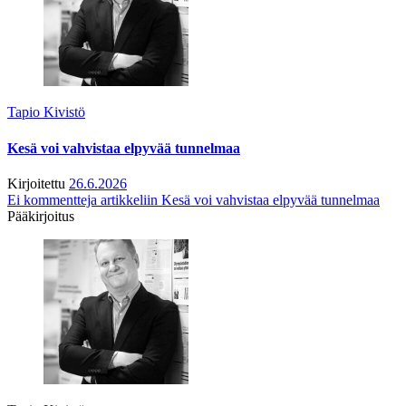
Tapio Kivistö
Kesä voi vahvistaa elpyvää tunnelmaa
Kirjoitettu
26.6.2026
Ei kommentteja
artikkeliin Kesä voi vahvistaa elpyvää tunnelmaa
Pääkirjoitus