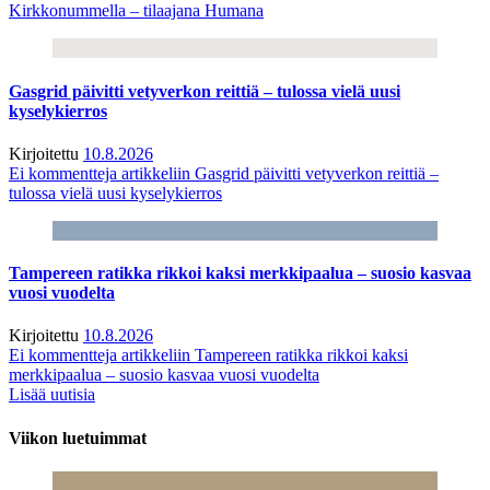
Kirkkonummella – tilaajana Humana
Gasgrid päivitti vetyverkon reittiä – tulossa vielä uusi
kyselykierros
Kirjoitettu
10.8.2026
Ei kommentteja
artikkeliin Gasgrid päivitti vetyverkon reittiä –
tulossa vielä uusi kyselykierros
Tampereen ratikka rikkoi kaksi merkkipaalua – suosio kasvaa
vuosi vuodelta
Kirjoitettu
10.8.2026
Ei kommentteja
artikkeliin Tampereen ratikka rikkoi kaksi
merkkipaalua – suosio kasvaa vuosi vuodelta
Lisää uutisia
Viikon luetuimmat