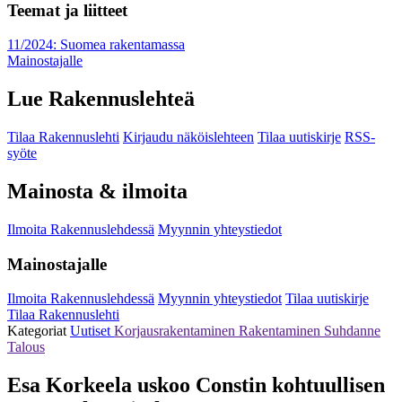
Teemat ja liitteet
11/2024: Suomea rakentamassa
Mainostajalle
Lue Rakennuslehteä
Tilaa Rakennuslehti
Kirjaudu näköislehteen
Tilaa uutiskirje
RSS-
syöte
Mainosta & ilmoita
Ilmoita Rakennuslehdessä
Myynnin yhteystiedot
Mainostajalle
Ilmoita Rakennuslehdessä
Myynnin yhteystiedot
Tilaa uutiskirje
Tilaa Rakennuslehti
Kategoriat
Uutiset
Korjausrakentaminen
Rakentaminen
Suhdanne
Talous
Esa Korkeela uskoo Constin kohtuullisen