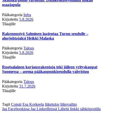
Skanska-pomo varoittaa: Datakeskustyömaita uhkaa
osaajapula
Pääkategoria
Infra
Kirjoitettu
5.8.2026
Tilaajille
Rakennustyö Salminen laajentaa Turun seudulle –
aluejohtajaksi Heikki Malaska
Pääkategoria
Talous
Kirjoitettu
5.8.2026
Tilaajille
Ruotsalainen korjausrakentaja teki jälleen yrityskaupat
Suomessa – asema pääkaupunkiseudulla vahvistuu
Pääkategoria
Talous
Kirjoitettu
31.7.2026
Tilaajille
Tagit
Consti
Esa Korkeela
liiketulos
liikevaihto
Jaa Facebookissa
Jaa LinkedInissä
Lähetä linkki sähköpostilla