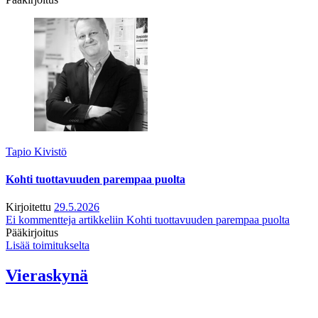
Tapio Kivistö
Kohti tuottavuuden parempaa puolta
Kirjoitettu
29.5.2026
Ei kommentteja
artikkeliin Kohti tuottavuuden parempaa puolta
Pääkirjoitus
Lisää toimitukselta
Vieraskynä