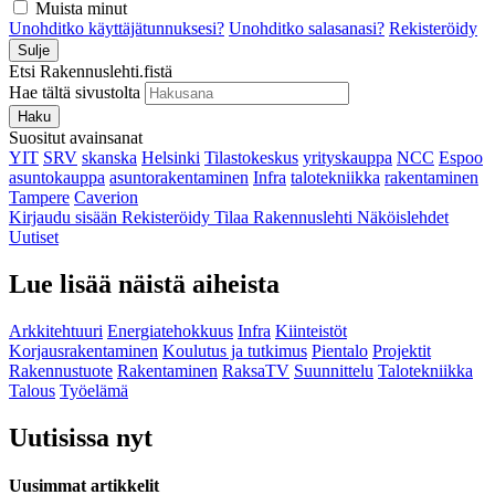
Muista minut
Unohditko käyttäjätunnuksesi?
Unohditko salasanasi?
Rekisteröidy
Sulje
Etsi Rakennuslehti.fistä
Hae tältä sivustolta
Haku
Suositut avainsanat
YIT
SRV
skanska
Helsinki
Tilastokeskus
yrityskauppa
NCC
Espoo
asuntokauppa
asuntorakentaminen
Infra
talotekniikka
rakentaminen
Tampere
Caverion
Kirjaudu sisään
Rekisteröidy
Tilaa Rakennuslehti
Näköislehdet
Uutiset
Lue lisää näistä aiheista
Arkkitehtuuri
Energiatehokkuus
Infra
Kiinteistöt
Korjausrakentaminen
Koulutus ja tutkimus
Pientalo
Projektit
Rakennustuote
Rakentaminen
RaksaTV
Suunnittelu
Talotekniikka
Talous
Työelämä
Uutisissa nyt
Uusimmat artikkelit