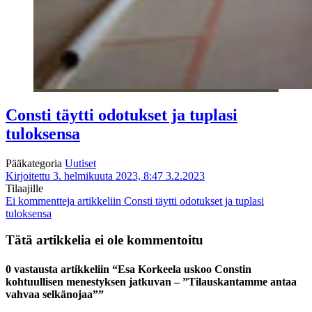
Consti täytti odotukset ja tuplasi
tuloksensa
Pääkategoria
Uutiset
Kirjoitettu 3. helmikuuta 2023, 8:47
3.2.2023
Tilaajille
Ei kommentteja
artikkeliin Consti täytti odotukset ja tuplasi
tuloksensa
Tätä artikkelia ei ole kommentoitu
0 vastausta artikkeliin “Esa Korkeela uskoo Constin
kohtuullisen menestyksen jatkuvan – ”Tilauskantamme antaa
vahvaa selkänojaa””