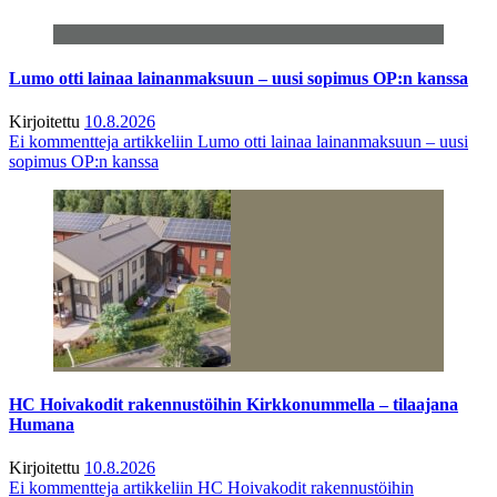
Lumo otti lainaa lainanmaksuun – uusi sopimus OP:n kanssa
Kirjoitettu
10.8.2026
Ei kommentteja
artikkeliin Lumo otti lainaa lainanmaksuun – uusi
sopimus OP:n kanssa
HC Hoivakodit rakennustöihin Kirkkonummella – tilaajana
Humana
Kirjoitettu
10.8.2026
Ei kommentteja
artikkeliin HC Hoivakodit rakennustöihin