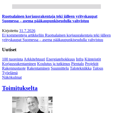
Ruotsalainen korjausrakentaja teki jälleen yrityskaupat
Suomessa – asema pääkaupunkiseudulla vahvistuu
Kirjoitettu
31.7.2026
Ei kommentteja
artikkeliin Ruotsalainen korjausrakentaja teki jälleen
yrityskaupat Suomessa – asema pääkaupunkiseudulla vahvistuu
Uutiset
100 tuoreinta
Arkkitehtuuri
Energiatehokkuus
Infra
Kiinteistöt
Korjausrakentaminen
Koulutus ja tutkimus
Pientalo
Projektit
Rakennustuote
Rakentaminen
Suunnittelu
Talotekniikka
Talous
Työelämä
Näkökulmat
Toimitukselta