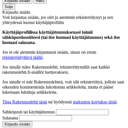
Kirjaudu sisään
Haku
Sulje
Kirjaudu sisään
Voit kirjautua sisään, jos olet jo aiemmin rekisteröitynyt ja sen
yhteydessä luonut käyttäjäprofiilin
Käyttäjäprofiilissa käyttäjätunnuksenasi toimii
sähköpostiosoitteesi (tai itse luomasi käyttäjätunnus) sekä itse
luomasi salasana.
Jos et ole aiemmin kirjautunut sisään, sinun on ensin
rekisteröidyttävä täällä
.
Jos sinulle tulee Rakennuslehti, rekisteröitymällä saat kaikki
rakennuslehti.fi-sisällöt luettavaksesi.
Jos sinulle ei tule Rakennuslehteä, voit silti rekisteröityä, jolloin saat
oikeuden kommentoida lukottomia artikkeleita, mutta et pääse
lukemaan lukittuja artikkeleita.
Tilaa Rakennuslehti tästä
tai hyödynnä
maksuton koejakso tästä
.
Sähköposti tai käyttäjätunnus
Salasana
Kirjaudu sisään