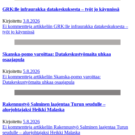
GRK:lle infraurakka datakeskuksesta – työt jo käynnissä
Kirjoitettu
3.8.2026
Ei kommentteja
artikkeliin GRK:lle infraurakka datakeskuksesta –
työt jo käynnissä
Skanska-pomo varoittaa: Datakeskustyömaita uhkaa
osaajapula
Kirjoitettu
5.8.2026
Ei kommentteja
artikkeliin Skanska-pomo varoittaa:
Datakeskustyömaita uhkaa osaajapula
Rakennustyö Salminen laajentaa Turun seudulle –
aluejohtajaksi Heikki Malaska
Kirjoitettu
5.8.2026
Ei kommentteja
artikkeliin Rakennustyö Salminen laajentaa Turun
seudulle – aluejohtajaksi Heikki Malaska