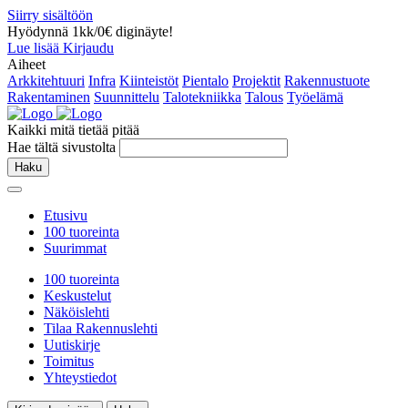
Siirry sisältöön
Hyödynnä 1kk/0€ diginäyte!
Lue lisää
Kirjaudu
Aiheet
Arkkitehtuuri
Infra
Kiinteistöt
Pientalo
Projektit
Rakennustuote
Rakentaminen
Suunnittelu
Talotekniikka
Talous
Työelämä
Kaikki mitä tietää pitää
Hae tältä sivustolta
Haku
Etusivu
100 tuoreinta
Suurimmat
100 tuoreinta
Keskustelut
Näköislehti
Tilaa Rakennuslehti
Uutiskirje
Toimitus
Yhteystiedot