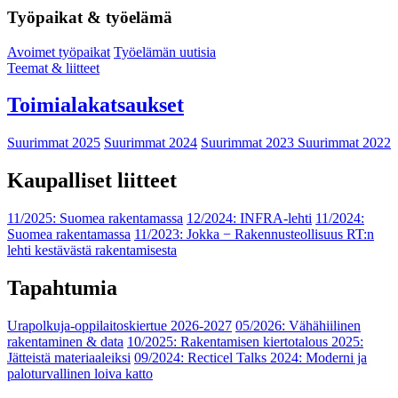
Työpaikat & työelämä
Avoimet työpaikat
Työelämän uutisia
Teemat & liitteet
Toimialakatsaukset
Suurimmat 2025
Suurimmat 2024
Suurimmat 2023
Suurimmat 2022
Kaupalliset liitteet
11/2025: Suomea rakentamassa
12/2024: INFRA-lehti
11/2024:
Suomea rakentamassa
11/2023: Jokka − Rakennusteollisuus RT:n
lehti kestävästä rakentamisesta
Tapahtumia
Urapolkuja-oppilaitoskiertue 2026-2027
05/2026: Vähähiilinen
rakentaminen & data
10/2025: Rakentamisen kiertotalous 2025:
Jätteistä materiaaleiksi
09/2024: Recticel Talks 2024: Moderni ja
paloturvallinen loiva katto