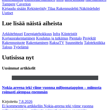
Tampere
Caverion
Kirjaudu sisään
Rekisteröidy
Tilaa Rakennuslehti
Näköislehdet
Uutiset
Lue lisää näistä aiheista
Arkkitehtuuri
Energiatehokkuus
Infra
Kiinteistöt
Korjausrakentaminen
Koulutus ja tutkimus
Pientalo
Projektit
Rakennustuote
Rakentaminen
RaksaTV
Suunnittelu
Talotekniikka
Talous
Työelämä
Uutisissa nyt
Uusimmat artikkelit
Nokia-areena teki viime vuonna miljoonatappion – miinusta
roimasti aiempaa enemmän
Kirjoitettu
7.8.2026
Ei kommentteja
artikkeliin Nokia-areena teki viime vuonna