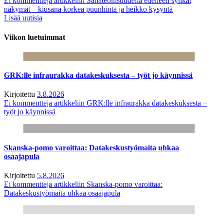
Ei kommentteja
artikkeliin Sahateollisuudella edelleen synkät
näkymät – kiusana korkea puunhinta ja heikko kysyntä
Lisää uutisia
Viikon luetuimmat
GRK:lle infraurakka datakeskuksesta – työt jo käynnissä
Kirjoitettu
3.8.2026
Ei kommentteja
artikkeliin GRK:lle infraurakka datakeskuksesta –
työt jo käynnissä
Skanska-pomo varoittaa: Datakeskustyömaita uhkaa
osaajapula
Kirjoitettu
5.8.2026
Ei kommentteja
artikkeliin Skanska-pomo varoittaa:
Datakeskustyömaita uhkaa osaajapula