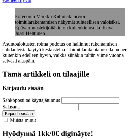
edelleen hyvin
Foreconin Markku Riihimäki arvioi
toimitilarakentamisen näkymät suhteellisen valoisiksi.
Epävarmuustekijöitäkin on kuitenkin useita. Kuva:
Jussi Helttunen
Asuntoaloitusten roima pudotus on hallinnut rakentamisen
suhdanteista käytyä keskustelua. Toimitilarakentamisella menee
kuitenkin edelleen hyvin, vaikka siinäkin tultiin viime vuonna
selvästi alaspäin.
Tämä artikkeli on tilaajille
Kirjaudu sisään
Sähköposti tai käyttäjätunnus
Salasana
Kirjaudu sisään
Muista minut
Hyödynnä 1kk/0€ diginäyte!