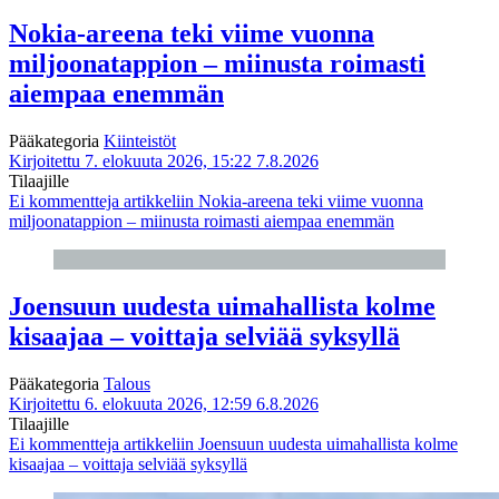
Nokia-areena teki viime vuonna
miljoonatappion – miinusta roimasti
aiempaa enemmän
Pääkategoria
Kiinteistöt
Kirjoitettu 7. elokuuta 2026, 15:22
7.8.2026
Tilaajille
Ei kommentteja
artikkeliin Nokia-areena teki viime vuonna
miljoonatappion – miinusta roimasti aiempaa enemmän
Joensuun uudesta uimahallista kolme
kisaajaa – voittaja selviää syksyllä
Pääkategoria
Talous
Kirjoitettu 6. elokuuta 2026, 12:59
6.8.2026
Tilaajille
Ei kommentteja
artikkeliin Joensuun uudesta uimahallista kolme
kisaajaa – voittaja selviää syksyllä