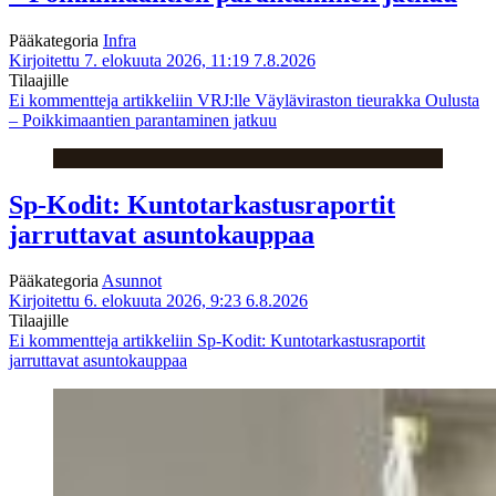
Pääkategoria
Infra
Kirjoitettu 7. elokuuta 2026, 11:19
7.8.2026
Tilaajille
Ei kommentteja
artikkeliin VRJ:lle Väyläviraston tieurakka Oulusta
– Poikkimaantien parantaminen jatkuu
Sp-Kodit: Kuntotarkastusraportit
jarruttavat asuntokauppaa
Pääkategoria
Asunnot
Kirjoitettu 6. elokuuta 2026, 9:23
6.8.2026
Tilaajille
Ei kommentteja
artikkeliin Sp-Kodit: Kuntotarkastusraportit
jarruttavat asuntokauppaa