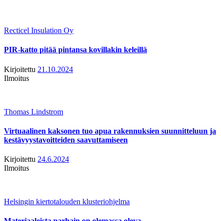
Recticel Insulation Oy
PIR-katto pitää pintansa kovillakin keleillä
Kirjoitettu
21.10.2024
Ilmoitus
Thomas Lindstrom
Virtuaalinen kaksonen tuo apua rakennuksien suunnitteluun ja
kestävyystavoitteiden saavuttamiseen
Kirjoitettu
24.6.2024
Ilmoitus
Helsingin kiertotalouden klusteriohjelma
Materiaaleista parhain on olemassa oleva