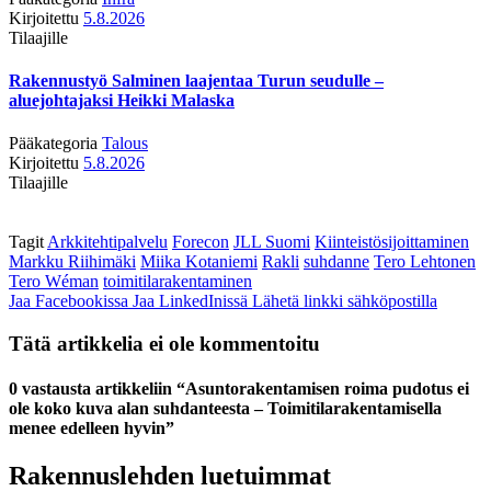
Kirjoitettu
5.8.2026
Tilaajille
Rakennustyö Salminen laajentaa Turun seudulle –
aluejohtajaksi Heikki Malaska
Pääkategoria
Talous
Kirjoitettu
5.8.2026
Tilaajille
Tagit
Arkkitehtipalvelu
Forecon
JLL Suomi
Kiinteistösijoittaminen
Markku Riihimäki
Miika Kotaniemi
Rakli
suhdanne
Tero Lehtonen
Tero Wéman
toimitilarakentaminen
Jaa Facebookissa
Jaa LinkedInissä
Lähetä linkki sähköpostilla
Tätä artikkelia ei ole kommentoitu
0 vastausta artikkeliin “Asuntorakentamisen roima pudotus ei
ole koko kuva alan suhdanteesta – Toimitilarakentamisella
menee edelleen hyvin”
Rakennuslehden luetuimmat