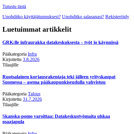
Tutustu tästä
Unohditko käyttäjätunnuksesi?
Unohditko salasanasi?
Rekisteröidy
Luetuimmat artikkelit
GRK:lle infraurakka datakeskuksesta – työt jo käynnissä
Pääkategoria
Infra
Kirjoitettu
3.8.2026
Tilaajille
Ruotsalainen korjausrakentaja teki jälleen yrityskaupat
Suomessa – asema pääkaupunkiseudulla vahvistuu
Pääkategoria
Talous
Kirjoitettu
31.7.2026
Tilaajille
Skanska-pomo varoittaa: Datakeskustyömaita uhkaa
osaajapula
Pääkategoria
Infra