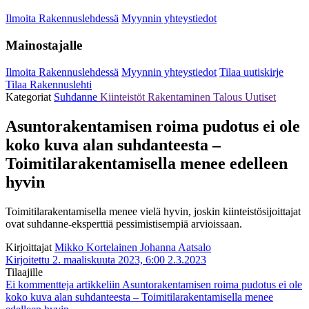
Ilmoita Rakennuslehdessä
Myynnin yhteystiedot
Mainostajalle
Ilmoita Rakennuslehdessä
Myynnin yhteystiedot
Tilaa uutiskirje
Tilaa Rakennuslehti
Kategoriat
Suhdanne
Kiinteistöt
Rakentaminen
Talous
Uutiset
Asuntorakentamisen roima pudotus ei ole
koko kuva alan suhdanteesta –
Toimitilarakentamisella menee edelleen
hyvin
Toimitilarakentamisella menee vielä hyvin, joskin kiinteistösijoittajat
ovat suhdanne-eksperttiä pessimistisempiä arvioissaan.
Kirjoittajat
Mikko Kortelainen
Johanna Aatsalo
Kirjoitettu 2. maaliskuuta 2023, 6:00
2.3.2023
Tilaajille
Ei kommentteja
artikkeliin Asuntorakentamisen roima pudotus ei ole
koko kuva alan suhdanteesta – Toimitilarakentamisella menee