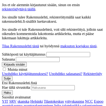
Jos et ole aiemmin kirjautunut sisään, sinun on ensin
rekisteröidyttävä täällä
.
Jos sinulle tulee Rakennuslehti, rekisteröitymällä saat kaikki
rakennuslehti.fi-sisällöt luettavaksesi.
Jos sinulle ei tule Rakennuslehteä, voit silti rekisteröityä, jolloin saat
oikeuden kommentoida lukottomia artikkeleita, mutta et pääse
lukemaan lukittuja artikkeleita.
Tilaa Rakennuslehti tästä
tai hyödynnä
maksuton koejakso tästä
.
Sähköposti tai käyttäjätunnus
Salasana
Kirjaudu sisään
Muista minut
Unohditko käyttäjätunnuksesi?
Unohditko salasanasi?
Rekisteröidy
Sulje
Etsi Rakennuslehti.fistä
Hae tältä sivustolta
Haku
Suositut avainsanat
YIT
SRV
skanska
Helsinki
Tilastokeskus
yrityskauppa
NCC
Espoo
asuntokauppa
asuntorakentaminen
Infra
talotekniikka
rakentaminen