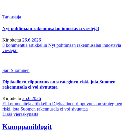
Tarkastaja
Nyt pohtimaan rakennusalan innostavia viestejä!
Kirjoitettu
26.6.2026
8 kommenttia
artikkeliin Nyt pohtimaan rakennusalan innostavia
viestejä!
Sari Suominen
Digitaalinen riippuvuus on strateginen riski, jota Suomen
rakennusala ei voi sivuuttaa
Kirjoitettu
25.6.2026
Ei kommentteja
artikkeliin Digitaalinen riippuvuus on strateginen
riski, jota Suomen rakennusala ei voi sivuuttaa
Lisää vieraskynästä
Kumppaniblogit