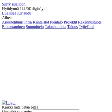
Siirry sisältöön
Hyödynnä 1kk/0€ diginäyte!
Lue lisää
Kirjaudu
Aiheet
Arkkitehtuuri
Infra
Kiinteistöt
Pientalo
Projektit
Rakennustuote
Rakentaminen
Suunnittelu
Talotekniikka
Talous
Työelämä
Kaikki mitä tietää pitää
Hae tältä sivustolta