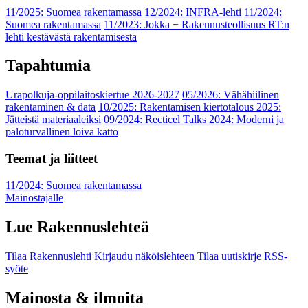
11/2025: Suomea rakentamassa
12/2024: INFRA-lehti
11/2024:
Suomea rakentamassa
11/2023: Jokka − Rakennusteollisuus RT:n
lehti kestävästä rakentamisesta
Tapahtumia
Urapolkuja-oppilaitoskiertue 2026-2027
05/2026: Vähähiilinen
rakentaminen & data
10/2025: Rakentamisen kiertotalous 2025:
Jätteistä materiaaleiksi
09/2024: Recticel Talks 2024: Moderni ja
paloturvallinen loiva katto
Teemat ja liitteet
11/2024: Suomea rakentamassa
Mainostajalle
Lue Rakennuslehteä
Tilaa Rakennuslehti
Kirjaudu näköislehteen
Tilaa uutiskirje
RSS-
syöte
Mainosta & ilmoita