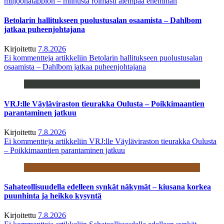
miljoonatappion – miinusta roimasti aiempaa enemmän
Betolarin hallitukseen puolustusalan osaamista – Dahlbom
jatkaa puheenjohtajana
Kirjoitettu
7.8.2026
Ei kommentteja
artikkeliin Betolarin hallitukseen puolustusalan
osaamista – Dahlbom jatkaa puheenjohtajana
VRJ:lle Väyläviraston tieurakka Oulusta – Poikkimaantien
parantaminen jatkuu
Kirjoitettu
7.8.2026
Ei kommentteja
artikkeliin VRJ:lle Väyläviraston tieurakka Oulusta
– Poikkimaantien parantaminen jatkuu
Sahateollisuudella edelleen synkät näkymät – kiusana korkea
puunhinta ja heikko kysyntä
Kirjoitettu
7.8.2026