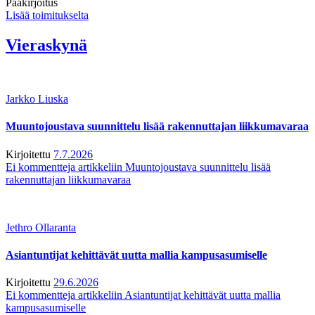
Pääkirjoitus
Lisää toimitukselta
Vieraskynä
Jarkko Liuska
Muuntojoustava suunnittelu lisää rakennuttajan liikkumavaraa
Kirjoitettu
7.7.2026
Ei kommentteja
artikkeliin Muuntojoustava suunnittelu lisää
rakennuttajan liikkumavaraa
Jethro Ollaranta
Asiantuntijat kehittävät uutta mallia kampusasumiselle
Kirjoitettu
29.6.2026
Ei kommentteja
artikkeliin Asiantuntijat kehittävät uutta mallia
kampusasumiselle