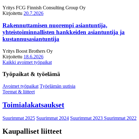
Yritys
FCG Finnish Consulting Group Oy
Kirjoitettu
20.7.2026
Rakennuttamisen nuorempi asiantuntija,
yhteistoiminnallisten hankkeiden asiantuntija ja
kustannusasiantuntija
Yritys
Boost Brothers Oy
Kirjoitettu
18.6.2026
Kaikki avoimet työpaikat
Työpaikat & työelämä
Avoimet työpaikat
Työelämän uutisia
Teemat & liitteet
Toimialakatsaukset
Suurimmat 2025
Suurimmat 2024
Suurimmat 2023
Suurimmat 2022
Kaupalliset liitteet