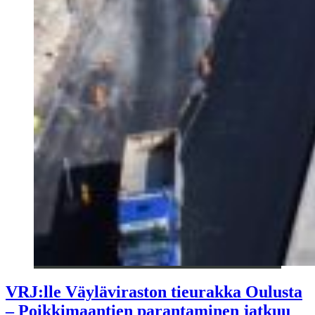
VRJ:lle Väyläviraston tieurakka Oulusta
– Poikkimaantien parantaminen jatkuu