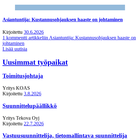
Asiantuntija: Kustannusohjauksen haaste on johtaminen
Kirjoitettu
30.6.2026
1 kommentti
artikkeliin Asiantuntija: Kustannusohjauksen haaste on
johtaminen
Lisää uutisia
Uusimmat työpaikat
Toimitusjohtaja
Yritys
KOAS
Kirjoitettu
3.8.2026
Suunnittelupäällikkö
Yritys
Tekova Oyj
Kirjoitettu
22.7.2026
Vastuusuunnittelija, tietomallintava suunnittelija