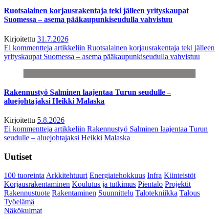
Ruotsalainen korjausrakentaja teki jälleen yrityskaupat
Suomessa – asema pääkaupunkiseudulla vahvistuu
Kirjoitettu
31.7.2026
Ei kommentteja
artikkeliin Ruotsalainen korjausrakentaja teki jälleen
yrityskaupat Suomessa – asema pääkaupunkiseudulla vahvistuu
Rakennustyö Salminen laajentaa Turun seudulle –
aluejohtajaksi Heikki Malaska
Kirjoitettu
5.8.2026
Ei kommentteja
artikkeliin Rakennustyö Salminen laajentaa Turun
seudulle – aluejohtajaksi Heikki Malaska
Uutiset
100 tuoreinta
Arkkitehtuuri
Energiatehokkuus
Infra
Kiinteistöt
Korjausrakentaminen
Koulutus ja tutkimus
Pientalo
Projektit
Rakennustuote
Rakentaminen
Suunnittelu
Talotekniikka
Talous
Työelämä
Näkökulmat