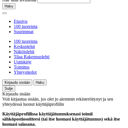
Haku
Etusivu
100 tuoreinta
Suurimmat
100 tuoreinta
Keskustelut
Näköislehti
Tilaa Rakennuslehti
Uutiskirje
Toimitus
Yhteystiedot
Kirjaudu sisään
Haku
Sulje
Kirjaudu sisään
Voit kirjautua sisään, jos olet jo aiemmin rekisteröitynyt ja sen
yhteydessä luonut käyttäjäprofiilin
Käyttäjäprofiilissa käyttäjätunnuksenasi toimii
sähköpostiosoitteesi (tai itse luomasi käyttäjätunnus) sekä itse
luomasi salasana.