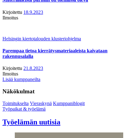
Kirjoitettu
18.9.2023
Ilmoitus
Helsingin kiertotalouden klusteriohjelma
Parempaa tietoa kierrätysmateriaaleista kaivataan
rakennusalalla
Kirjoitettu
21.8.2023
Ilmoitus
Lisää kumppaneilta
Näkökulmat
Toimitukselta
Vieraskynä
Kumppaniblogit
Työpaikat & työelämä
Työelämän uutisia