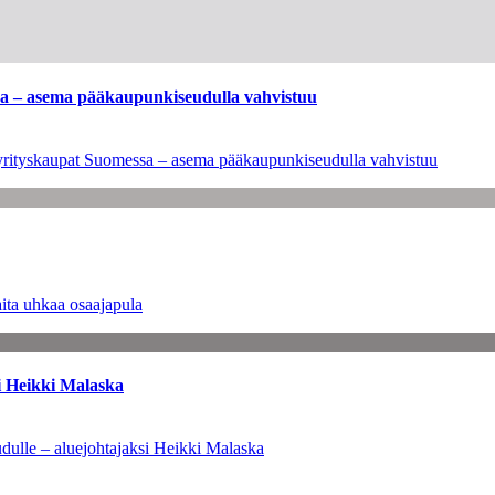
ssa – asema pääkaupunkiseudulla vahvistuu
en yrityskaupat Suomessa – asema pääkaupunkiseudulla vahvistuu
ita uhkaa osaajapula
i Heikki Malaska
dulle – aluejohtajaksi Heikki Malaska