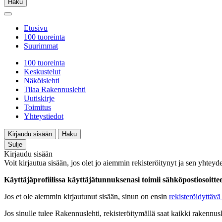
Haku
Etusivu
100 tuoreinta
Suurimmat
100 tuoreinta
Keskustelut
Näköislehti
Tilaa Rakennuslehti
Uutiskirje
Toimitus
Yhteystiedot
Kirjaudu sisään
Haku
Sulje
Kirjaudu sisään
Voit kirjautua sisään, jos olet jo aiemmin rekisteröitynyt ja sen yhteyde
Käyttäjäprofiilissa käyttäjätunnuksenasi toimii sähköpostiosoittees
Jos et ole aiemmin kirjautunut sisään, sinun on ensin
rekisteröidyttävä 
Jos sinulle tulee Rakennuslehti, rekisteröitymällä saat kaikki rakennusle