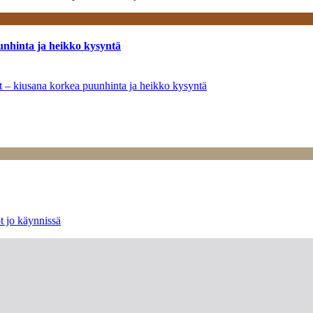
unhinta ja heikko kysyntä
ät – kiusana korkea puunhinta ja heikko kysyntä
t jo käynnissä