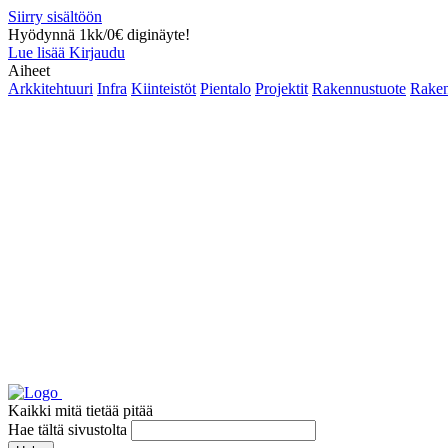
Siirry sisältöön
Hyödynnä 1kk/0€ diginäyte!
Lue lisää
Kirjaudu
Aiheet
Arkkitehtuuri
Infra
Kiinteistöt
Pientalo
Projektit
Rakennustuote
Raken
Kaikki mitä tietää pitää
Hae tältä sivustolta