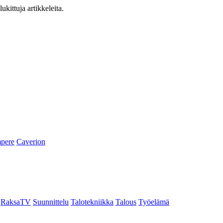
ukittuja artikkeleita.
pere
Caverion
RaksaTV
Suunnittelu
Talotekniikka
Talous
Työelämä