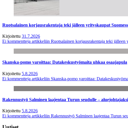
Ruotsalainen korjausrakentaja teki jälleen yrityskaupat Suome
Kirjoitettu
31.7.2026
Ei kommentteja
artikkeliin Ruotsalainen korjausrakentaja teki jälle
Skanska-pomo varoittaa: Datakeskustyömaita uhkaa osaajapula
Kirjoitettu
5.8.2026
Ei kommentteja
artikkeliin Skanska-pomo varoittaa: Datakeskustyöma
Rakennustyö Salminen laajentaa Turun seudulle – aluejohtajaks
Kirjoitettu
5.8.2026
Ei kommentteja
artikkeliin Rakennustyö Salminen laajentaa Turun seu
Uutiset