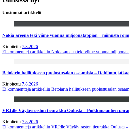
Uusimmat artikkelit
Nokia-areena teki viime vuonna miljoonatappion – miinusta ro
Kirjoitettu
7.8.2026
Ei kommentteja
artikkeliin Nokia-areena teki viime vuonna miljoona
Betolarin hallitukseen puolustusalan osaamista – Dahlbom jatk
Kirjoitettu
7.8.2026
Ei kommentteja
artikkeliin Betolarin hallitukseen puolustusalan osa
VRJ:lle Väyläviraston tieurakka Oulusta – Poikkimaantien par
Kirjoitettu
7.8.2026
Ei kommentteja
artikkeliin VRJ:lle Väyläviraston tieurakka Oulusta 