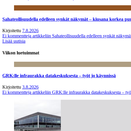
Sahateollisuudella edelleen synkät näkymät – kiusana korkea pu
Kirjoitettu
7.8.2026
Ei kommentteja
artikkeliin Sahateollisuudella edelleen synkät näkym
Lisää uutisia
Viikon luetuimmat
GRK:lle infraurakka datakeskuksesta – työt jo käynnissä
Kirjoitettu
3.8.2026
Ei kommentteja
artikkeliin GRK:lle infraurakka datakeskuksesta – työ