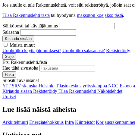
Jos sinulle ei tule Rakennuslehteä, voit silti rekisteröityä, jolloin sa
Tilaa Rakennuslehti tästä
tai hyödynnä
maksuton koejakso tästä
.
Sähköposti tai käyttäjätunnus
Salasana
Kirjaudu sisään
Muista minut
Unohditko käyttäjätunnuksesi?
Unohditko salasanasi?
Rekisteröidy
Sulje
Etsi Rakennuslehti.fistä
Hae tältä sivustolta
Haku
Suositut avainsanat
YIT
SRV
skanska
Helsinki
Tilastokeskus
yrityskauppa
NCC
Espoo
Kirjaudu sisään
Rekisteröidy
Tilaa Rakennuslehti
Näköislehdet
Uutiset
Lue lisää näistä aiheista
Arkkitehtuuri
Energiatehokkuus
Infra
Kiinteistöt
Korjausrakentamine
Uutisissa nyt