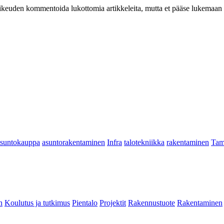
at oikeuden kommentoida lukottomia artikkeleita, mutta et pääse lukemaan l
asuntokauppa
asuntorakentaminen
Infra
talotekniikka
rakentaminen
Tam
n
Koulutus ja tutkimus
Pientalo
Projektit
Rakennustuote
Rakentaminen