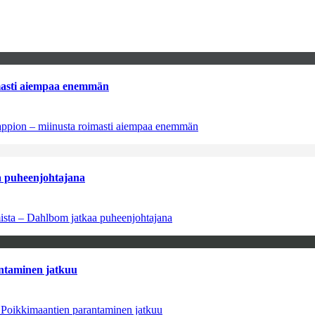
imasti aiempaa enemmän
tappion – miinusta roimasti aiempaa enemmän
aa puheenjohtajana
amista – Dahlbom jatkaa puheenjohtajana
antaminen jatkuu
– Poikkimaantien parantaminen jatkuu