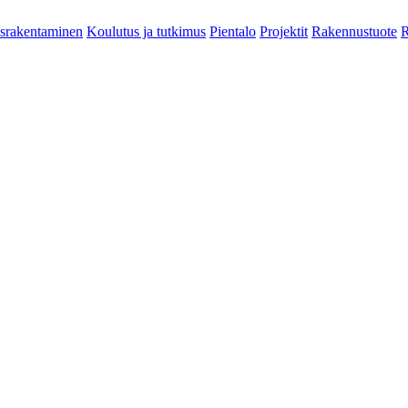
srakentaminen
Koulutus ja tutkimus
Pientalo
Projektit
Rakennustuote
R