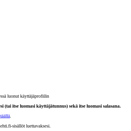
ssä luonut käyttäjäprofiilin
i (tai itse luomasi käyttäjätunnus) sekä itse luomasi salasana.
täällä
.
hti.fi-sisällöt luettavaksesi.