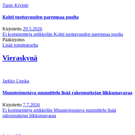
Tapio Kivistö
Kohti tuottavuuden parempaa puolta
Kirjoitettu
29.5.2026
Ei kommentteja
artikkeliin Kohti tuottavuuden parempaa puolta
Pääkirjoitus
Lisää toimitukselta
Vieraskynä
Jarkko Liuska
Muuntojoustava suunnittelu lisää rakennuttajan liikkumavaraa
Kirjoitettu
7.7.2026
Ei kommentteja
artikkeliin Muuntojoustava suunnittelu lisää
rakennuttajan liikkumavaraa