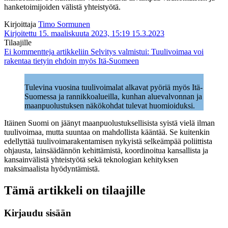
hanketoimijoiden välistä yhteistyötä.
Kirjoittaja
Timo Sormunen
Kirjoitettu 15. maaliskuuta 2023, 15:19
15.3.2023
Tilaajille
Ei kommentteja
artikkeliin Selvitys valmistui: Tuulivoimaa voi
rakentaa tietyin ehdoin myös Itä-Suomeen
Tulevina vuosina tuulivoimalat alkavat pyöriä myös Itä-
Suomessa ja rannikkoalueilla, kunhan aluevalvonnan ja
maanpuolustuksen näkökohdat tulevat huomioiduksi.
Itäinen Suomi on jäänyt maanpuolustuksellisista syistä vielä ilman
tuulivoimaa, mutta suuntaa on mahdollista kääntää. Se kuitenkin
edellyttää tuulivoimarakentamisen nykyistä selkeämpää poliittista
ohjausta, lainsäädännön kehittämistä, koordinoitua kansallista ja
kansainvälistä yhteistyötä sekä teknologian kehityksen
maksimaalista hyödyntämistä.
Tämä artikkeli on tilaajille
Kirjaudu sisään