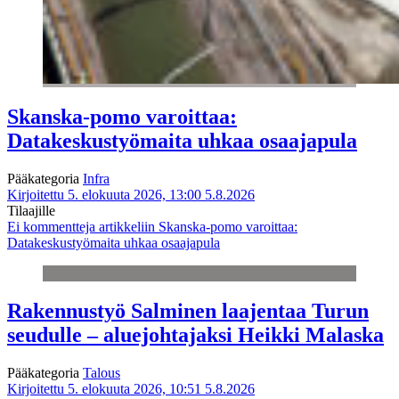
Skanska-pomo varoittaa:
Datakeskustyömaita uhkaa osaajapula
Pääkategoria
Infra
Kirjoitettu 5. elokuuta 2026, 13:00
5.8.2026
Tilaajille
Ei kommentteja
artikkeliin Skanska-pomo varoittaa:
Datakeskustyömaita uhkaa osaajapula
Rakennustyö Salminen laajentaa Turun
seudulle – aluejohtajaksi Heikki Malaska
Pääkategoria
Talous
Kirjoitettu 5. elokuuta 2026, 10:51
5.8.2026