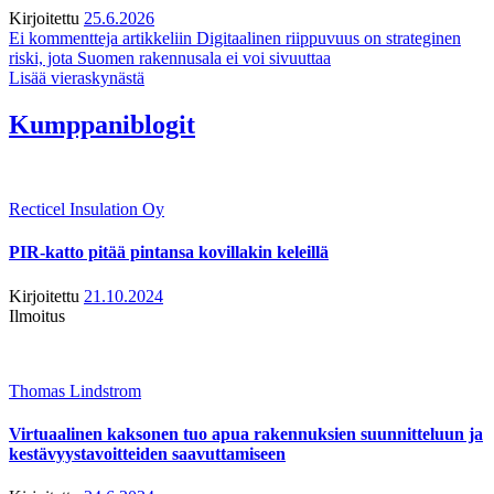
Kirjoitettu
25.6.2026
Ei kommentteja
artikkeliin Digitaalinen riippuvuus on strateginen
riski, jota Suomen rakennusala ei voi sivuuttaa
Lisää vieraskynästä
Kumppaniblogit
Recticel Insulation Oy
PIR-katto pitää pintansa kovillakin keleillä
Kirjoitettu
21.10.2024
Ilmoitus
Thomas Lindstrom
Virtuaalinen kaksonen tuo apua rakennuksien suunnitteluun ja
kestävyystavoitteiden saavuttamiseen