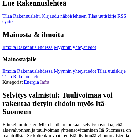
Lue Rakennuslehteä
Tilaa Rakennuslehti
Kirjaudu näköislehteen
Tilaa uutiskirje
RSS-
syöte
Mainosta & ilmoita
Ilmoita Rakennuslehdessä
Myynnin yhteystiedot
Mainostajalle
Ilmoita Rakennuslehdessä
Myynnin yhteystiedot
Tilaa uutiskirje
Tilaa Rakennuslehti
Kategoriat
Energia
Infra
Selvitys valmistui: Tuulivoimaa voi
rakentaa tietyin ehdoin myös Itä-
Suomeen
Elinkeinoministeri Mika Lintilän mukaan selvitys osoittaa, että
aluevalvonnan ja tuulivoiman yhteensovittaminen Itä-Suomessa on
mahdollista. Se kuitenkin vaatii entistä tiiviimpää viranomaisten ja