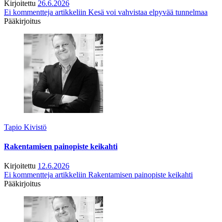
Kirjoitettu
26.6.2026
Ei kommentteja
artikkeliin Kesä voi vahvistaa elpyvää tunnelmaa
Pääkirjoitus
Tapio Kivistö
Rakentamisen painopiste keikahti
Kirjoitettu
12.6.2026
Ei kommentteja
artikkeliin Rakentamisen painopiste keikahti
Pääkirjoitus