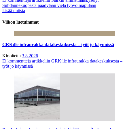
Ei kommentteja
artikkeliin Starkin ammattilaiskysely:
Suhdannekuopasta päädytään vielä työvoimapulaan
Lisää uutisia
Viikon luetuimmat
GRK:lle infraurakka datakeskuksesta – työt jo käynnissä
Kirjoitettu
3.8.2026
Ei kommentteja
artikkeliin GRK:lle infraurakka datakeskuksesta –
työt jo käynnissä