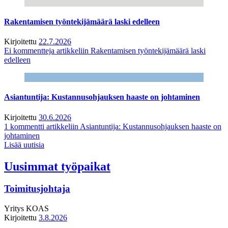
Rakentamisen työntekijämäärä laski edelleen
Kirjoitettu
22.7.2026
Ei kommentteja
artikkeliin Rakentamisen työntekijämäärä laski
edelleen
Asiantuntija: Kustannusohjauksen haaste on johtaminen
Kirjoitettu
30.6.2026
1 kommentti
artikkeliin Asiantuntija: Kustannusohjauksen haaste on
johtaminen
Lisää uutisia
Uusimmat työpaikat
Toimitusjohtaja
Yritys
KOAS
Kirjoitettu
3.8.2026