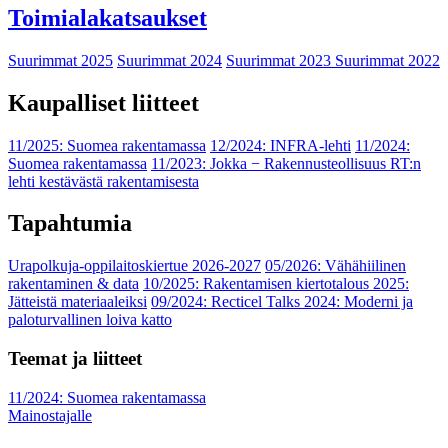
Toimialakatsaukset
Suurimmat 2025
Suurimmat 2024
Suurimmat 2023
Suurimmat 2022
Kaupalliset liitteet
11/2025: Suomea rakentamassa
12/2024: INFRA-lehti
11/2024:
Suomea rakentamassa
11/2023: Jokka − Rakennusteollisuus RT:n
lehti kestävästä rakentamisesta
Tapahtumia
Urapolkuja-oppilaitoskiertue 2026-2027
05/2026: Vähähiilinen
rakentaminen & data
10/2025: Rakentamisen kiertotalous 2025:
Jätteistä materiaaleiksi
09/2024: Recticel Talks 2024: Moderni ja
paloturvallinen loiva katto
Teemat ja liitteet
11/2024: Suomea rakentamassa
Mainostajalle