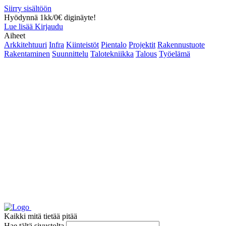
Siirry sisältöön
Hyödynnä 1kk/0€ diginäyte!
Lue lisää
Kirjaudu
Aiheet
Arkkitehtuuri
Infra
Kiinteistöt
Pientalo
Projektit
Rakennustuote
Rakentaminen
Suunnittelu
Talotekniikka
Talous
Työelämä
Kaikki mitä tietää pitää
Hae tältä sivustolta