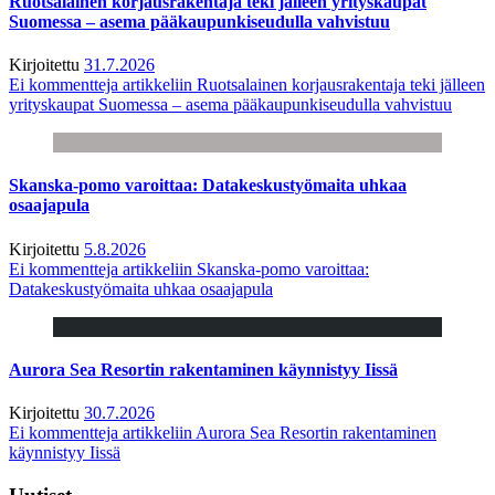
Ruotsalainen korjausrakentaja teki jälleen yrityskaupat
Suomessa – asema pääkaupunkiseudulla vahvistuu
Kirjoitettu
31.7.2026
Ei kommentteja
artikkeliin Ruotsalainen korjausrakentaja teki jälleen
yrityskaupat Suomessa – asema pääkaupunkiseudulla vahvistuu
Skanska-pomo varoittaa: Datakeskustyömaita uhkaa
osaajapula
Kirjoitettu
5.8.2026
Ei kommentteja
artikkeliin Skanska-pomo varoittaa:
Datakeskustyömaita uhkaa osaajapula
Aurora Sea Resortin rakentaminen käynnistyy Iissä
Kirjoitettu
30.7.2026
Ei kommentteja
artikkeliin Aurora Sea Resortin rakentaminen
käynnistyy Iissä