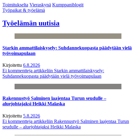
Toimitukselta
Vieraskynä
Kumppaniblogit
Työpaikat & työelämä
Työelämän uutisia
Starkin ammattilaiskysely: Suhdannekuopasta päädytään vielä
työvoimapulaan
Kirjoitettu
6.8.2026
Ei kommentteja
artikkeliin Starkin ammattilaiskysely:
Suhdannekuopasta päädytään vielä työvoimapulaan
Rakennustyö Salminen laajentaa Turun seudulle –
aluejohtajaksi Heikki Malaska
Kirjoitettu
5.8.2026
Ei kommentteja
artikkeliin Rakennustyö Salminen laajentaa Turun
seudulle – aluejohtajaksi Heikki Malaska