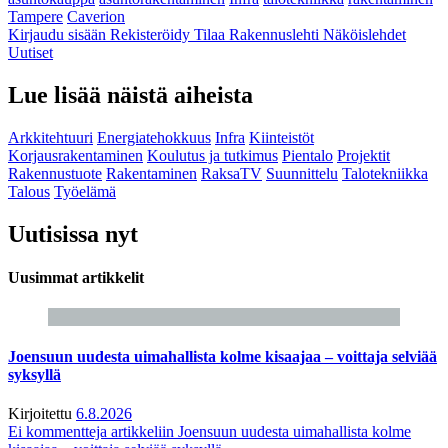
Tampere
Caverion
Kirjaudu sisään
Rekisteröidy
Tilaa Rakennuslehti
Näköislehdet
Uutiset
Lue lisää näistä aiheista
Arkkitehtuuri
Energiatehokkuus
Infra
Kiinteistöt
Korjausrakentaminen
Koulutus ja tutkimus
Pientalo
Projektit
Rakennustuote
Rakentaminen
RaksaTV
Suunnittelu
Talotekniikka
Talous
Työelämä
Uutisissa nyt
Uusimmat artikkelit
Joensuun uudesta uimahallista kolme kisaajaa – voittaja selviää
syksyllä
Kirjoitettu
6.8.2026
Ei kommentteja
artikkeliin Joensuun uudesta uimahallista kolme