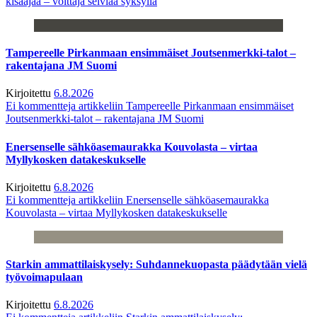
kisaajaa – voittaja selviää syksyllä
Tampereelle Pirkanmaan ensimmäiset Joutsenmerkki-talot –
rakentajana JM Suomi
Kirjoitettu
6.8.2026
Ei kommentteja
artikkeliin Tampereelle Pirkanmaan ensimmäiset
Joutsenmerkki-talot – rakentajana JM Suomi
Enersenselle sähköasemaurakka Kouvolasta – virtaa
Myllykosken datakeskukselle
Kirjoitettu
6.8.2026
Ei kommentteja
artikkeliin Enersenselle sähköasemaurakka
Kouvolasta – virtaa Myllykosken datakeskukselle
Starkin ammattilaiskysely: Suhdannekuopasta päädytään vielä
työvoimapulaan
Kirjoitettu
6.8.2026