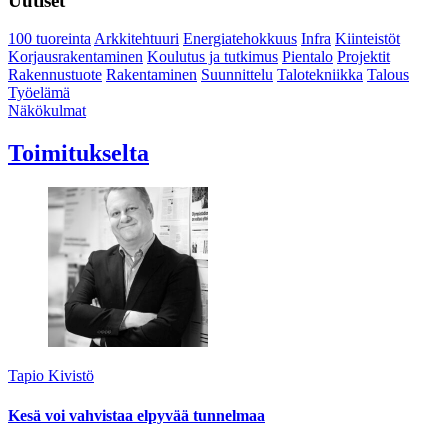
Uutiset
100 tuoreinta
Arkkitehtuuri
Energiatehokkuus
Infra
Kiinteistöt
Korjausrakentaminen
Koulutus ja tutkimus
Pientalo
Projektit
Rakennustuote
Rakentaminen
Suunnittelu
Talotekniikka
Talous
Työelämä
Näkökulmat
Toimitukselta
Tapio Kivistö
Kesä voi vahvistaa elpyvää tunnelmaa