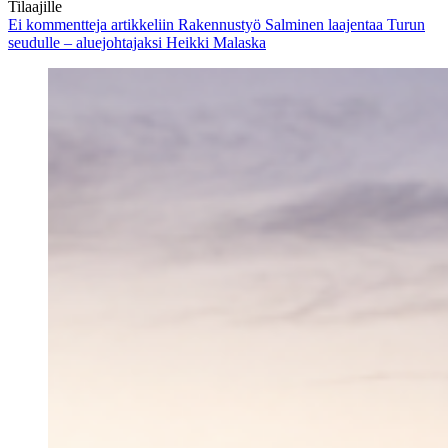
Tilaajille
Ei kommentteja
artikkeliin Rakennustyö Salminen laajentaa Turun
seudulle – aluejohtajaksi Heikki Malaska