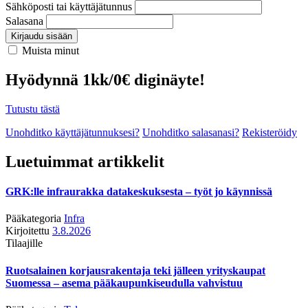
Sähköposti tai käyttäjätunnus
Salasana
Kirjaudu sisään
Muista minut
Hyödynnä 1kk/0€ diginäyte!
Tutustu tästä
Unohditko käyttäjätunnuksesi?
Unohditko salasanasi?
Rekisteröidy
Luetuimmat artikkelit
GRK:lle infraurakka datakeskuksesta – työt jo käynnissä
Pääkategoria
Infra
Kirjoitettu
3.8.2026
Tilaajille
Ruotsalainen korjausrakentaja teki jälleen yrityskaupat
Suomessa – asema pääkaupunkiseudulla vahvistuu