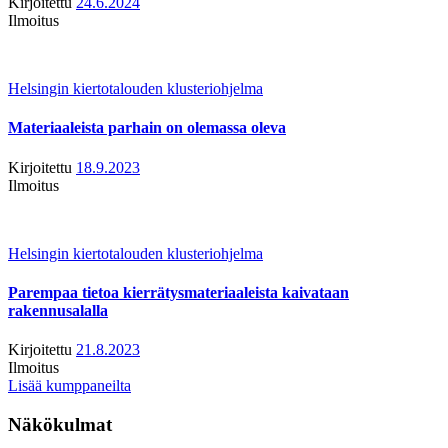
Kirjoitettu
24.6.2024
Ilmoitus
Helsingin kiertotalouden klusteriohjelma
Materiaaleista parhain on olemassa oleva
Kirjoitettu
18.9.2023
Ilmoitus
Helsingin kiertotalouden klusteriohjelma
Parempaa tietoa kierrätysmateriaaleista kaivataan
rakennusalalla
Kirjoitettu
21.8.2023
Ilmoitus
Lisää kumppaneilta
Näkökulmat