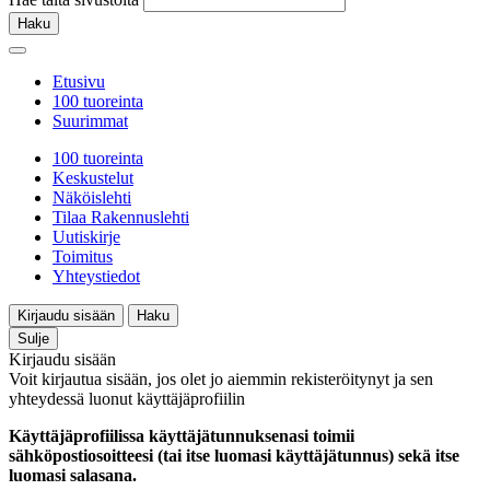
Haku
Etusivu
100 tuoreinta
Suurimmat
100 tuoreinta
Keskustelut
Näköislehti
Tilaa Rakennuslehti
Uutiskirje
Toimitus
Yhteystiedot
Kirjaudu sisään
Haku
Sulje
Kirjaudu sisään
Voit kirjautua sisään, jos olet jo aiemmin rekisteröitynyt ja sen
yhteydessä luonut käyttäjäprofiilin
Käyttäjäprofiilissa käyttäjätunnuksenasi toimii
sähköpostiosoitteesi (tai itse luomasi käyttäjätunnus) sekä itse
luomasi salasana.