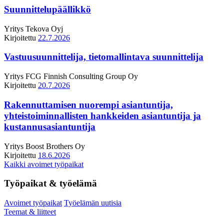
Suunnittelupäällikkö
Yritys
Tekova Oyj
Kirjoitettu
22.7.2026
Vastuusuunnittelija, tietomallintava suunnittelija
Yritys
FCG Finnish Consulting Group Oy
Kirjoitettu
20.7.2026
Rakennuttamisen nuorempi asiantuntija,
yhteistoiminnallisten hankkeiden asiantuntija ja
kustannusasiantuntija
Yritys
Boost Brothers Oy
Kirjoitettu
18.6.2026
Kaikki avoimet työpaikat
Työpaikat & työelämä
Avoimet työpaikat
Työelämän uutisia
Teemat & liitteet