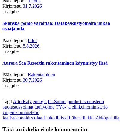
Pääkategoria
Talous
Kirjoitettu
31.7.2026
Tilaajille
Skanska-pomo varoittaa: Datakeskustyömaita uhkaa
osaajapula
Pääkategoria
Infra
Kirjoitettu
5.8.2026
Tilaajille
Aurora Sea Resortin rakentaminen käynnistyy Iissä
Pääkategoria
Rakentaminen
Kirjoitettu
30.7.2026
Tilaajille
Tagit
Arto Räty
energia
Itä-Suomi
puolustusministeriö
puolustusvoimat
tuulivoima
TYö- ja elinkeinoministeriö
ympäristöministeriö
Jaa Facebookissa
Jaa LinkedInissä
Lähetä linkki sähköpostilla
Tätä artikkelia ei ole kommentoitu