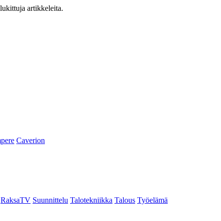
ukittuja artikkeleita.
pere
Caverion
RaksaTV
Suunnittelu
Talotekniikka
Talous
Työelämä