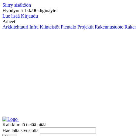
Siirry sisältöön
Hyödynnä 1kk/0€ diginäyte!
Lue lisää
Kirjaudu
Aiheet
Arkkitehtuuri
Infra
Kiinteistöt
Pientalo
Projektit
Rakennustuote
Raken
Kaikki mitä tietää pitää
Hae tältä sivustolta