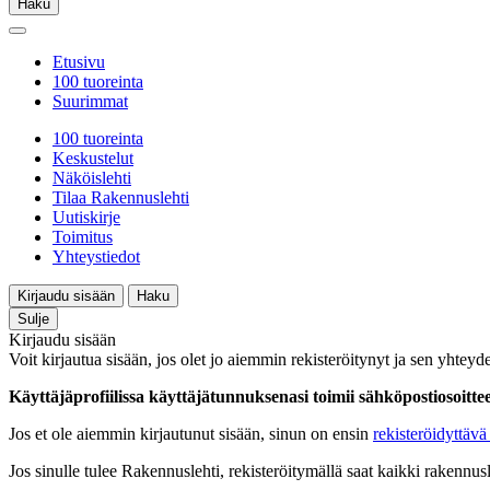
Haku
Etusivu
100 tuoreinta
Suurimmat
100 tuoreinta
Keskustelut
Näköislehti
Tilaa Rakennuslehti
Uutiskirje
Toimitus
Yhteystiedot
Kirjaudu sisään
Haku
Sulje
Kirjaudu sisään
Voit kirjautua sisään, jos olet jo aiemmin rekisteröitynyt ja sen yhteyde
Käyttäjäprofiilissa käyttäjätunnuksenasi toimii sähköpostiosoittees
Jos et ole aiemmin kirjautunut sisään, sinun on ensin
rekisteröidyttävä 
Jos sinulle tulee Rakennuslehti, rekisteröitymällä saat kaikki rakennusle