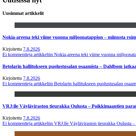
Uusimmat artikkelit
Nokia-areena teki viime vuonna miljoonatappion – miinusta ro
Kirjoitettu
7.8.2026
Ei kommentteja
artikkeliin Nokia-areena teki viime vuonna miljoona
Betolarin hallitukseen puolustusalan osaamista – Dahlbom jatk
Kirjoitettu
7.8.2026
Ei kommentteja
artikkeliin Betolarin hallitukseen puolustusalan osa
VRJ:lle Väyläviraston tieurakka Oulusta – Poikkimaantien par
Kirjoitettu
7.8.2026
Ei kommentteja
artikkeliin VRJ:lle Väyläviraston tieurakka Oulusta 