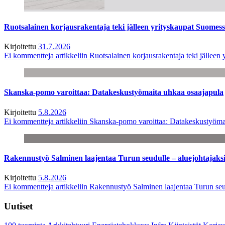
Ruotsalainen korjausrakentaja teki jälleen yrityskaupat Suome
Kirjoitettu
31.7.2026
Ei kommentteja
artikkeliin Ruotsalainen korjausrakentaja teki jälle
Skanska-pomo varoittaa: Datakeskustyömaita uhkaa osaajapula
Kirjoitettu
5.8.2026
Ei kommentteja
artikkeliin Skanska-pomo varoittaa: Datakeskustyöma
Rakennustyö Salminen laajentaa Turun seudulle – aluejohtajaks
Kirjoitettu
5.8.2026
Ei kommentteja
artikkeliin Rakennustyö Salminen laajentaa Turun seu
Uutiset