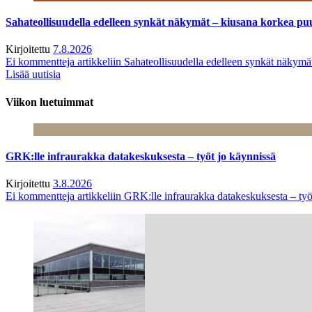
Sahateollisuudella edelleen synkät näkymät – kiusana korkea pu
Kirjoitettu
7.8.2026
Ei kommentteja
artikkeliin Sahateollisuudella edelleen synkät näkym
Lisää uutisia
Viikon luetuimmat
GRK:lle infraurakka datakeskuksesta – työt jo käynnissä
Kirjoitettu
3.8.2026
Ei kommentteja
artikkeliin GRK:lle infraurakka datakeskuksesta – työ