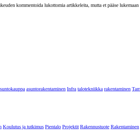
at oikeuden kommentoida lukottomia artikkeleita, mutta et pääse lukemaan l
asuntokauppa
asuntorakentaminen
Infra
talotekniikka
rakentaminen
Tam
n
Koulutus ja tutkimus
Pientalo
Projektit
Rakennustuote
Rakentaminen