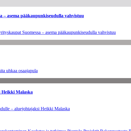
ssa – asema pääkaupunkiseudulla vahvistuu
en yrityskaupat Suomessa – asema pääkaupunkiseudulla vahvistuu
ita uhkaa osaajapula
i Heikki Malaska
dulle – aluejohtajaksi Heikki Malaska