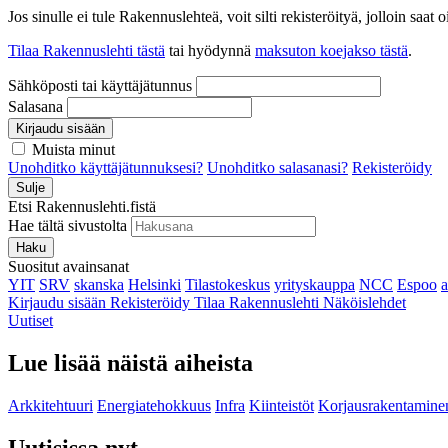
Jos sinulle ei tule Rakennuslehteä, voit silti rekisteröityä, jolloin sa
Tilaa Rakennuslehti tästä
tai hyödynnä
maksuton koejakso tästä
.
Sähköposti tai käyttäjätunnus
Salasana
Kirjaudu sisään
Muista minut
Unohditko käyttäjätunnuksesi?
Unohditko salasanasi?
Rekisteröidy
Sulje
Etsi Rakennuslehti.fistä
Hae tältä sivustolta
Haku
Suositut avainsanat
YIT
SRV
skanska
Helsinki
Tilastokeskus
yrityskauppa
NCC
Espoo
Kirjaudu sisään
Rekisteröidy
Tilaa Rakennuslehti
Näköislehdet
Uutiset
Lue lisää näistä aiheista
Arkkitehtuuri
Energiatehokkuus
Infra
Kiinteistöt
Korjausrakentamine
Uutisissa nyt