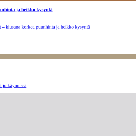
unhinta ja heikko kysyntä
ät – kiusana korkea puunhinta ja heikko kysyntä
t jo käynnissä