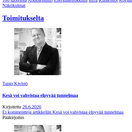
100 tuoreinta
Arkkitehtuuri
Energiatehokkuus
Infra
Kiinteistöt
Korjau
Näkökulmat
Toimitukselta
Tapio Kivistö
Kesä voi vahvistaa elpyvää tunnelmaa
Kirjoitettu
26.6.2026
Ei kommentteja
artikkeliin Kesä voi vahvistaa elpyvää tunnelmaa
Pääkirjoitus