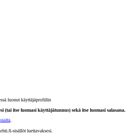
ssä luonut käyttäjäprofiilin
i (tai itse luomasi käyttäjätunnus) sekä itse luomasi salasana.
täällä
.
hti.fi-sisällöt luettavaksesi.