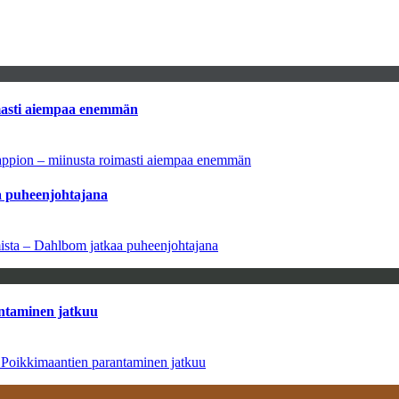
imasti aiempaa enemmän
tappion – miinusta roimasti aiempaa enemmän
aa puheenjohtajana
amista – Dahlbom jatkaa puheenjohtajana
antaminen jatkuu
– Poikkimaantien parantaminen jatkuu