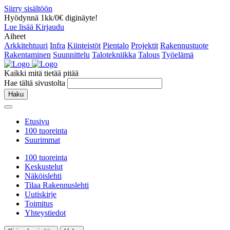
Siirry sisältöön
Hyödynnä 1kk/0€ diginäyte!
Lue lisää
Kirjaudu
Aiheet
Arkkitehtuuri
Infra
Kiinteistöt
Pientalo
Projektit
Rakennustuote
Rakentaminen
Suunnittelu
Talotekniikka
Talous
Työelämä
Kaikki mitä tietää pitää
Hae tältä sivustolta
Haku
Etusivu
100 tuoreinta
Suurimmat
100 tuoreinta
Keskustelut
Näköislehti
Tilaa Rakennuslehti
Uutiskirje
Toimitus
Yhteystiedot