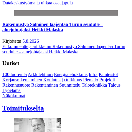
Datakeskustyömaita uhkaa osaajapula
Rakennustyö Salminen laajentaa Turun seudulle –
aluejohtajaksi Heikki Malaska
Kirjoitettu
5.8.2026
Ei kommentteja
artikkeliin Rakennustyö Salminen laajentaa Turun
seudulle – aluejohtajaksi Heikki Malaska
Uutiset
100 tuoreinta
Arkkitehtuuri
Energiatehokkuus
Infra
Kiinteistöt
Korjausrakentaminen
Koulutus ja tutkimus
Pientalo
Projektit
Rakennustuote
Rakentaminen
Suunnittelu
Talotekniikka
Talous
Työelämä
Näkökulmat
Toimitukselta