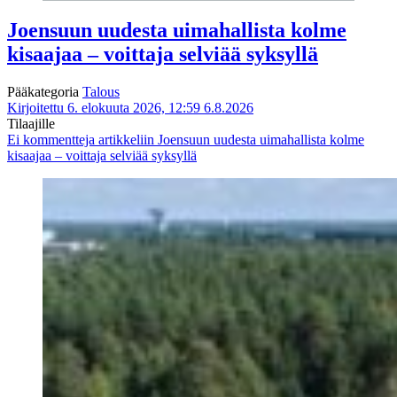
Joensuun uudesta uimahallista kolme
kisaajaa – voittaja selviää syksyllä
Pääkategoria
Talous
Kirjoitettu 6. elokuuta 2026, 12:59
6.8.2026
Tilaajille
Ei kommentteja
artikkeliin Joensuun uudesta uimahallista kolme
kisaajaa – voittaja selviää syksyllä