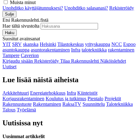
Muista minut
Unohditko käyttäjätunnuksesi?
Unohditko salasanasi?
Rekisteröidy
Sulje
Etsi Rakennuslehti.fistä
Hae tältä sivustolta
Haku
Suositut avainsanat
YIT
SRV
skanska
Helsinki
Tilastokeskus
yrityskauppa
NCC
Espoo
asuntokauppa
asuntorakentaminen
Infra
talotekniikka
rakentaminen
Tampere
Caverion
Kirjaudu sisään
Rekisteröidy
Tilaa Rakennuslehti
Näköislehdet
Uutiset
Lue lisää näistä aiheista
Arkkitehtuuri
Energiatehokkuus
Infra
Kiinteistöt
Korjausrakentaminen
Koulutus ja tutkimus
Pientalo
Projektit
Rakennustuote
Rakentaminen
RaksaTV
Suunnittelu
Talotekniikka
Talous
Työelämä
Uutisissa nyt
Uusimmat artikkelit