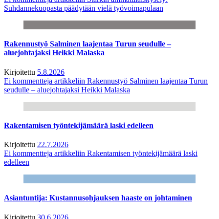
Suhdannekuopasta päädytään vielä työvoimapulaan
Rakennustyö Salminen laajentaa Turun seudulle –
aluejohtajaksi Heikki Malaska
Kirjoitettu
5.8.2026
Ei kommentteja
artikkeliin Rakennustyö Salminen laajentaa Turun
seudulle – aluejohtajaksi Heikki Malaska
Rakentamisen työntekijämäärä laski edelleen
Kirjoitettu
22.7.2026
Ei kommentteja
artikkeliin Rakentamisen työntekijämäärä laski
edelleen
Asiantuntija: Kustannusohjauksen haaste on johtaminen
Kirjoitettu
30.6.2026