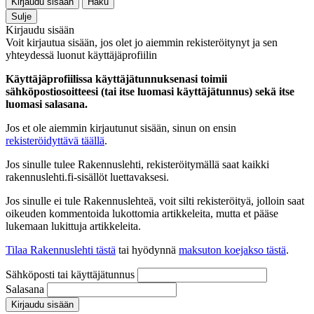
Kirjaudu sisään
Haku
Sulje
Kirjaudu sisään
Voit kirjautua sisään, jos olet jo aiemmin rekisteröitynyt ja sen
yhteydessä luonut käyttäjäprofiilin
Käyttäjäprofiilissa käyttäjätunnuksenasi toimii
sähköpostiosoitteesi (tai itse luomasi käyttäjätunnus) sekä itse
luomasi salasana.
Jos et ole aiemmin kirjautunut sisään, sinun on ensin
rekisteröidyttävä täällä
.
Jos sinulle tulee Rakennuslehti, rekisteröitymällä saat kaikki
rakennuslehti.fi-sisällöt luettavaksesi.
Jos sinulle ei tule Rakennuslehteä, voit silti rekisteröityä, jolloin saat
oikeuden kommentoida lukottomia artikkeleita, mutta et pääse
lukemaan lukittuja artikkeleita.
Tilaa Rakennuslehti tästä
tai hyödynnä
maksuton koejakso tästä
.
Sähköposti tai käyttäjätunnus
Salasana
Kirjaudu sisään