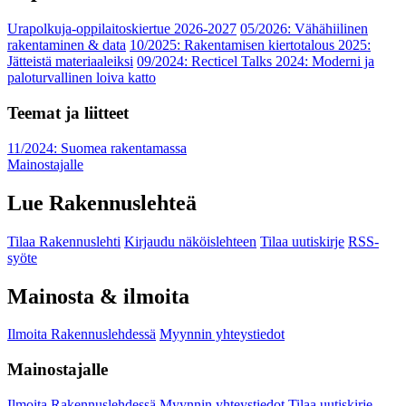
Urapolkuja-oppilaitoskiertue 2026-2027
05/2026: Vähähiilinen
rakentaminen & data
10/2025: Rakentamisen kiertotalous 2025:
Jätteistä materiaaleiksi
09/2024: Recticel Talks 2024: Moderni ja
paloturvallinen loiva katto
Teemat ja liitteet
11/2024: Suomea rakentamassa
Mainostajalle
Lue Rakennuslehteä
Tilaa Rakennuslehti
Kirjaudu näköislehteen
Tilaa uutiskirje
RSS-
syöte
Mainosta & ilmoita
Ilmoita Rakennuslehdessä
Myynnin yhteystiedot
Mainostajalle
Ilmoita Rakennuslehdessä
Myynnin yhteystiedot
Tilaa uutiskirje