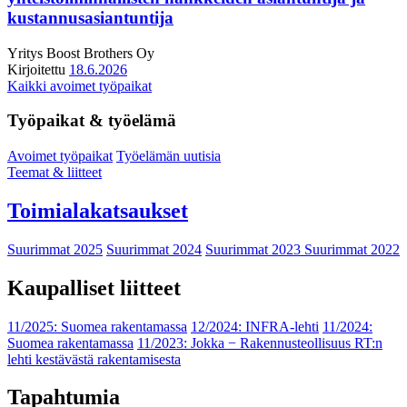
kustannusasiantuntija
Yritys
Boost Brothers Oy
Kirjoitettu
18.6.2026
Kaikki avoimet työpaikat
Työpaikat & työelämä
Avoimet työpaikat
Työelämän uutisia
Teemat & liitteet
Toimialakatsaukset
Suurimmat 2025
Suurimmat 2024
Suurimmat 2023
Suurimmat 2022
Kaupalliset liitteet
11/2025: Suomea rakentamassa
12/2024: INFRA-lehti
11/2024:
Suomea rakentamassa
11/2023: Jokka − Rakennusteollisuus RT:n
lehti kestävästä rakentamisesta
Tapahtumia