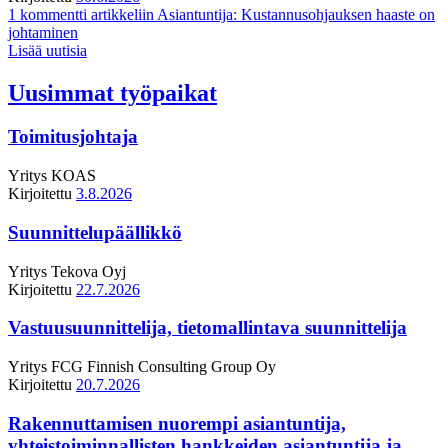
1 kommentti
artikkeliin Asiantuntija: Kustannusohjauksen haaste on
johtaminen
Lisää uutisia
Uusimmat työpaikat
Toimitusjohtaja
Yritys
KOAS
Kirjoitettu
3.8.2026
Suunnittelupäällikkö
Yritys
Tekova Oyj
Kirjoitettu
22.7.2026
Vastuusuunnittelija, tietomallintava suunnittelija
Yritys
FCG Finnish Consulting Group Oy
Kirjoitettu
20.7.2026
Rakennuttamisen nuorempi asiantuntija,
yhteistoiminnallisten hankkeiden asiantuntija ja