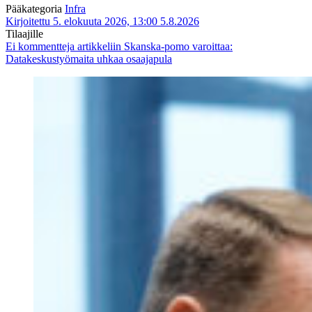
Pääkategoria
Infra
Kirjoitettu 5. elokuuta 2026, 13:00
5.8.2026
Tilaajille
Ei kommentteja
artikkeliin Skanska-pomo varoittaa:
Datakeskustyömaita uhkaa osaajapula