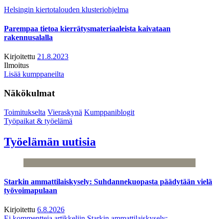
Helsingin kiertotalouden klusteriohjelma
Parempaa tietoa kierrätysmateriaaleista kaivataan
rakennusalalla
Kirjoitettu
21.8.2023
Ilmoitus
Lisää kumppaneilta
Näkökulmat
Toimitukselta
Vieraskynä
Kumppaniblogit
Työpaikat & työelämä
Työelämän uutisia
Starkin ammattilaiskysely: Suhdannekuopasta päädytään vielä
työvoimapulaan
Kirjoitettu
6.8.2026
Ei kommentteja
artikkeliin Starkin ammattilaiskysely: