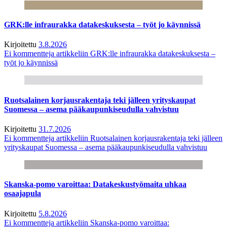
GRK:lle infraurakka datakeskuksesta – työt jo käynnissä
Kirjoitettu
3.8.2026
Ei kommentteja
artikkeliin GRK:lle infraurakka datakeskuksesta –
työt jo käynnissä
Ruotsalainen korjausrakentaja teki jälleen yrityskaupat
Suomessa – asema pääkaupunkiseudulla vahvistuu
Kirjoitettu
31.7.2026
Ei kommentteja
artikkeliin Ruotsalainen korjausrakentaja teki jälleen
yrityskaupat Suomessa – asema pääkaupunkiseudulla vahvistuu
Skanska-pomo varoittaa: Datakeskustyömaita uhkaa
osaajapula
Kirjoitettu
5.8.2026
Ei kommentteja
artikkeliin Skanska-pomo varoittaa: