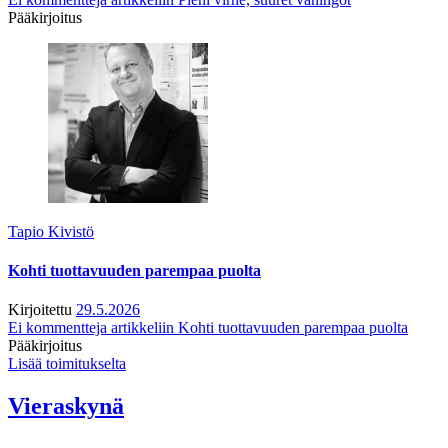
Pääkirjoitus
Tapio Kivistö
Kohti tuottavuuden parempaa puolta
Kirjoitettu
29.5.2026
Ei kommentteja
artikkeliin Kohti tuottavuuden parempaa puolta
Pääkirjoitus
Lisää toimitukselta
Vieraskynä