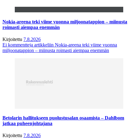
Nokia-areena teki viime vuonna miljoonatappion – miinusta
roimasti aiempaa enemmän
Kirjoitettu
7.8.2026
Ei kommentteja
artikkeliin Nokia-areena teki viime vuonna
miljoonatappion – miinusta roimasti aiempaa enemmän
Betolarin hallitukseen puolustusalan osaamista – Dahlbom
jatkaa puheenjohtajana
Kirjoitettu
7.8.2026