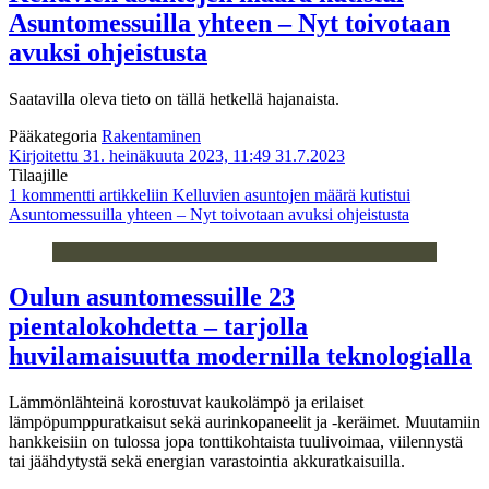
Asuntomessuilla yhteen – Nyt toivotaan
avuksi ohjeistusta
Saatavilla oleva tieto on tällä hetkellä hajanaista.
Pääkategoria
Rakentaminen
Kirjoitettu 31. heinäkuuta 2023, 11:49
31.7.2023
Tilaajille
1 kommentti
artikkeliin Kelluvien asuntojen määrä kutistui
Asuntomessuilla yhteen – Nyt toivotaan avuksi ohjeistusta
Oulun asuntomessuille 23
pientalokohdetta – tarjolla
huvilamaisuutta modernilla teknologialla
Lämmönlähteinä korostuvat kaukolämpö ja erilaiset
lämpöpumppuratkaisut sekä aurinkopaneelit ja -keräimet. Muutamiin
hankkeisiin on tulossa jopa tonttikohtaista tuulivoimaa, viilennystä
tai jäähdytystä sekä energian varastointia akkuratkaisuilla.