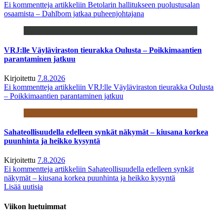
Ei kommentteja
artikkeliin Betolarin hallitukseen puolustusalan
osaamista – Dahlbom jatkaa puheenjohtajana
VRJ:lle Väyläviraston tieurakka Oulusta – Poikkimaantien
parantaminen jatkuu
Kirjoitettu
7.8.2026
Ei kommentteja
artikkeliin VRJ:lle Väyläviraston tieurakka Oulusta
– Poikkimaantien parantaminen jatkuu
Sahateollisuudella edelleen synkät näkymät – kiusana korkea
puunhinta ja heikko kysyntä
Kirjoitettu
7.8.2026
Ei kommentteja
artikkeliin Sahateollisuudella edelleen synkät
näkymät – kiusana korkea puunhinta ja heikko kysyntä
Lisää uutisia
Viikon luetuimmat