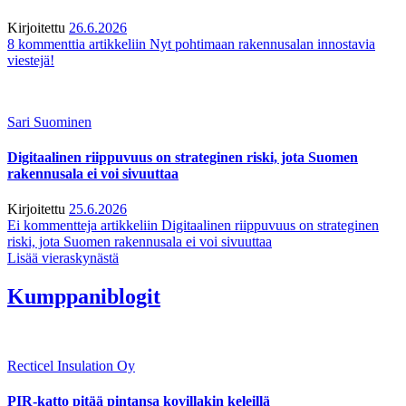
Kirjoitettu
26.6.2026
8 kommenttia
artikkeliin Nyt pohtimaan rakennusalan innostavia
viestejä!
Sari Suominen
Digitaalinen riippuvuus on strateginen riski, jota Suomen
rakennusala ei voi sivuuttaa
Kirjoitettu
25.6.2026
Ei kommentteja
artikkeliin Digitaalinen riippuvuus on strateginen
riski, jota Suomen rakennusala ei voi sivuuttaa
Lisää vieraskynästä
Kumppaniblogit
Recticel Insulation Oy
PIR-katto pitää pintansa kovillakin keleillä