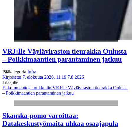
VRJ:lle Väyläviraston tieurakka Oulusta
– Poikkimaantien parantaminen jatkuu
Pääkategoria
Infra
Kirjoitettu 7. elokuuta 2026, 11:19
7.8.2026
Tilaajille
Ei kommentteja
artikkeliin VRJ:lle Väyläviraston tieurakka Oulusta
– Poikkimaantien parantaminen jatkuu
Skanska-pomo varoittaa:
Datakeskustyömaita uhkaa osaajapula