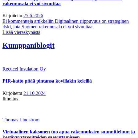
rakennusala ei voi sivuuttaa
Kirjoitettu
25.6.2026
Ei kommentteja
artikkeliin Digitaalinen riippuvuus on strateginen
riski, jota Suomen rakennusala ei voi sivuuttaa
Lisää vieraskynästä
Kumppaniblogit
Recticel Insulation Oy
PIR-katto pitää pintansa kovillakin keleillä
Kirjoitettu
21.10.2024
Ilmoitus
Thomas Lindstrom
Virtuaalinen kaksonen tuo apua rakennuksien suunnitteluun ja
kestävyystavoitteiden saavuttamiseen