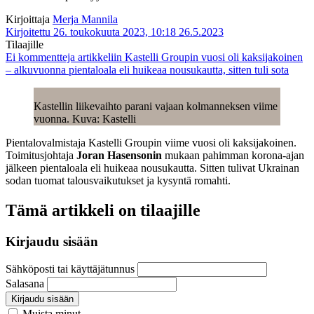
Kirjoittaja
Merja Mannila
Kirjoitettu 26. toukokuuta 2023, 10:18
26.5.2023
Tilaajille
Ei kommentteja
artikkeliin Kastelli Groupin vuosi oli kaksijakoinen
– alkuvuonna pientaloala eli huikeaa nousukautta, sitten tuli sota
Kastellin liikevaihto parani vajaan kolmanneksen viime
vuonna. Kuva: Kastelli
Pientalovalmistaja Kastelli Groupin viime vuosi oli kaksijakoinen.
Toimitusjohtaja
Joran Hasensonin
mukaan pahimman korona-ajan
jälkeen pientaloala eli huikeaa nousukautta. Sitten tulivat Ukrainan
sodan tuomat talousvaikutukset ja kysyntä romahti.
Tämä artikkeli on tilaajille
Kirjaudu sisään
Sähköposti tai käyttäjätunnus
Salasana
Kirjaudu sisään
Muista minut