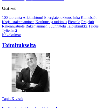
Uutiset
100 tuoreinta
Arkkitehtuuri
Energiatehokkuus
Infra
Kiinteistöt
Korjausrakentaminen
Koulutus ja tutkimus
Pientalo
Projektit
Rakennustuote
Rakentaminen
Suunnittelu
Talotekniikka
Talous
Työelämä
Näkökulmat
Toimitukselta
Tapio Kivistö