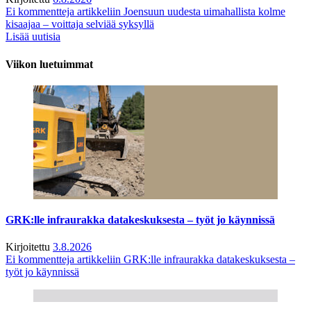
Ei kommentteja
artikkeliin Joensuun uudesta uimahallista kolme
kisaajaa – voittaja selviää syksyllä
Lisää uutisia
Viikon luetuimmat
GRK:lle infraurakka datakeskuksesta – työt jo käynnissä
Kirjoitettu
3.8.2026
Ei kommentteja
artikkeliin GRK:lle infraurakka datakeskuksesta –
työt jo käynnissä