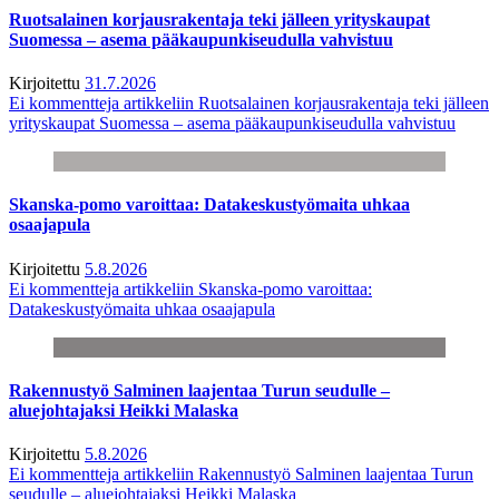
Ruotsalainen korjausrakentaja teki jälleen yrityskaupat
Suomessa – asema pääkaupunkiseudulla vahvistuu
Kirjoitettu
31.7.2026
Ei kommentteja
artikkeliin Ruotsalainen korjausrakentaja teki jälleen
yrityskaupat Suomessa – asema pääkaupunkiseudulla vahvistuu
Skanska-pomo varoittaa: Datakeskustyömaita uhkaa
osaajapula
Kirjoitettu
5.8.2026
Ei kommentteja
artikkeliin Skanska-pomo varoittaa:
Datakeskustyömaita uhkaa osaajapula
Rakennustyö Salminen laajentaa Turun seudulle –
aluejohtajaksi Heikki Malaska
Kirjoitettu
5.8.2026
Ei kommentteja
artikkeliin Rakennustyö Salminen laajentaa Turun
seudulle – aluejohtajaksi Heikki Malaska