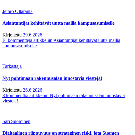
Jethro Ollaranta
Asiantuntijat kehittävät uutta mallia kampusasumiselle
Kirjoitettu
29.6.2026
Ei kommentteja
artikkeliin Asiantuntijat kehittävät uutta mallia
kampusasumiselle
Tarkastaja
Nyt pohtimaan rakennusalan innostavia viestejä!
Kirjoitettu
26.6.2026
8 kommenttia
artikkeliin Nyt pohtimaan rakennusalan innostavia
viestejä!
Sari Suominen
Digitaalinen riippuvuus on strateginen riski, jota Suomen