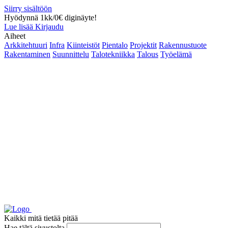
Siirry sisältöön
Hyödynnä 1kk/0€ diginäyte!
Lue lisää
Kirjaudu
Aiheet
Arkkitehtuuri
Infra
Kiinteistöt
Pientalo
Projektit
Rakennustuote
Rakentaminen
Suunnittelu
Talotekniikka
Talous
Työelämä
Kaikki mitä tietää pitää
Hae tältä sivustolta