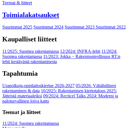
Teemat & liitteet
Toimialakatsaukset
Suurimmat 2025
Suurimmat 2024
Suurimmat 2023
Suurimmat 2022
Kaupalliset liitteet
11/2025: Suomea rakentamassa
12/2024: INFRA-lehti
11/2024:
Suomea rakentamassa
11/2023: Jokka − Rakennusteollisuus RT:n
lehti kestävästä rakentamisesta
Tapahtumia
Urapolkuja-oppilaitoskiertue 2026-2027
05/2026: Vähähiilinen
rakentaminen & data
10/2025: Rakentamisen kiertotalous 2025:
Jätteistä materiaaleiksi
09/2024: Recticel Talks 2024: Moderni ja
paloturvallinen loiva katto
Teemat ja liitteet
11/2024: Suomea rakentamassa