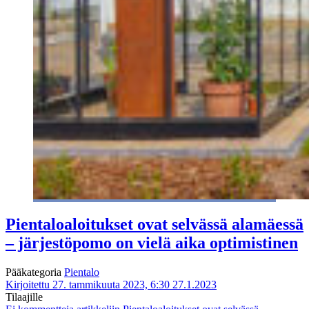
Pientaloaloitukset ovat selvässä alamäessä
– järjestöpomo on vielä aika optimistinen
Pääkategoria
Pientalo
Kirjoitettu 27. tammikuuta 2023, 6:30
27.1.2023
Tilaajille