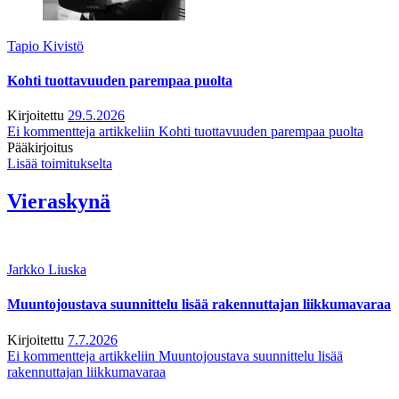
Tapio Kivistö
Kohti tuottavuuden parempaa puolta
Kirjoitettu
29.5.2026
Ei kommentteja
artikkeliin Kohti tuottavuuden parempaa puolta
Pääkirjoitus
Lisää toimitukselta
Vieraskynä
Jarkko Liuska
Muuntojoustava suunnittelu lisää rakennuttajan liikkumavaraa
Kirjoitettu
7.7.2026
Ei kommentteja
artikkeliin Muuntojoustava suunnittelu lisää
rakennuttajan liikkumavaraa