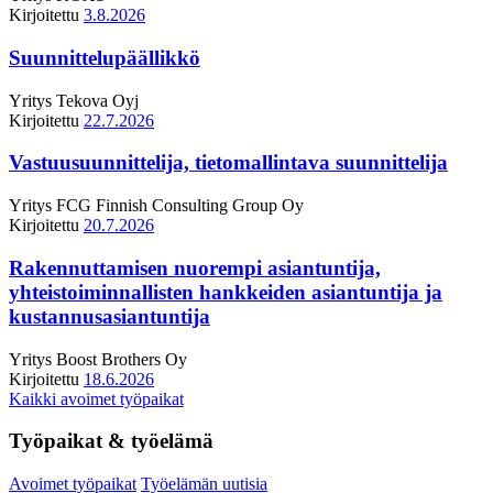
Kirjoitettu
3.8.2026
Suunnittelupäällikkö
Yritys
Tekova Oyj
Kirjoitettu
22.7.2026
Vastuusuunnittelija, tietomallintava suunnittelija
Yritys
FCG Finnish Consulting Group Oy
Kirjoitettu
20.7.2026
Rakennuttamisen nuorempi asiantuntija,
yhteistoiminnallisten hankkeiden asiantuntija ja
kustannusasiantuntija
Yritys
Boost Brothers Oy
Kirjoitettu
18.6.2026
Kaikki avoimet työpaikat
Työpaikat & työelämä
Avoimet työpaikat
Työelämän uutisia