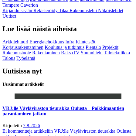
Tampere
Caverion
Kirjaudu sisään
Rekisteröidy
Tilaa Rakennuslehti
Näköislehdet
Uutiset
Lue lisää näistä aiheista
Arkkitehtuuri
Energiatehokkuus
Infra
Kiinteistöt
Korjausrakentaminen
Koulutus ja tutkimus
Pientalo
Projektit
Rakennustuote
Rakentaminen
RaksaTV
Suunnittelu
Talotekniikka
Talous
Työelämä
Uutisissa nyt
Uusimmat artikkelit
VRJ:lle Väyläviraston tieurakka Oulusta – Poikkimaantien
parantaminen jatkuu
Kirjoitettu
7.8.2026
Ei kommentteja
artikkeliin VRJ:lle Väyläviraston tieurakka Oulusta