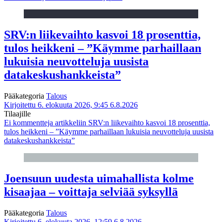
SRV:n liikevaihto kasvoi 18 prosenttia,
tulos heikkeni – ”Käymme parhaillaan
lukuisia neuvotteluja uusista
datakeskushankkeista”
Pääkategoria
Talous
Kirjoitettu 6. elokuuta 2026, 9:45
6.8.2026
Tilaajille
Ei kommentteja
artikkeliin SRV:n liikevaihto kasvoi 18 prosenttia,
tulos heikkeni – ”Käymme parhaillaan lukuisia neuvotteluja uusista
datakeskushankkeista”
Joensuun uudesta uimahallista kolme
kisaajaa – voittaja selviää syksyllä
Pääkategoria
Talous
Kirjoitettu 6. elokuuta 2026, 12:59
6.8.2026