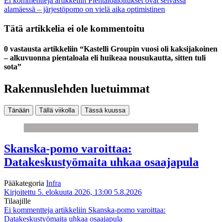
Ei kommentteja
artikkeliin Pientaloaloitukset ovat selvässä
alamäessä – järjestöpomo on vielä aika optimistinen
Tätä artikkelia ei ole kommentoitu
0 vastausta artikkeliin “Kastelli Groupin vuosi oli kaksijakoinen
– alkuvuonna pientaloala eli huikeaa nousukautta, sitten tuli
sota”
Rakennuslehden luetuimmat
Tänään
Tällä viikolla
Tässä kuussa
Skanska-pomo varoittaa:
Datakeskustyömaita uhkaa osaajapula
Pääkategoria
Infra
Kirjoitettu 5. elokuuta 2026, 13:00
5.8.2026
Tilaajille
Ei kommentteja
artikkeliin Skanska-pomo varoittaa:
Datakeskustyömaita uhkaa osaajapula