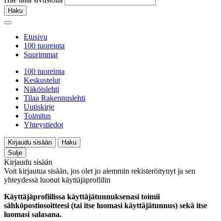
Haku
Etusivu
100 tuoreinta
Suurimmat
100 tuoreinta
Keskustelut
Näköislehti
Tilaa Rakennuslehti
Uutiskirje
Toimitus
Yhteystiedot
Kirjaudu sisään
Haku
Sulje
Kirjaudu sisään
Voit kirjautua sisään, jos olet jo aiemmin rekisteröitynyt ja sen
yhteydessä luonut käyttäjäprofiilin
Käyttäjäprofiilissa käyttäjätunnuksenasi toimii
sähköpostiosoitteesi (tai itse luomasi käyttäjätunnus) sekä itse
luomasi salasana.