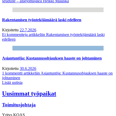
seudulle – aluejohtajaksi Heikki Malaska
Rakentamisen työntekijämäärä laski edelleen
Kirjoitettu
22.7.2026
Ei kommentteja
artikkeliin Rakentamisen työntekijämäärä laski
edelleen
Asiantuntija: Kustannusohjauksen haaste on johtaminen
Kirjoitettu
30.6.2026
1 kommentti
artikkeliin Asiantuntija: Kustannusohjauksen haaste on
johtaminen
Lisää uutisia
Uusimmat työpaikat
Toimitusjohtaja
Yritys
KOAS