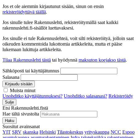
Jos et ole aiemmin kirjautunut sisään, sinun on ensin
rekisteröidyttävä täällä
.
Jos sinulle tulee Rakennuslehti, rekisteröitymällä saat kaikki
rakennuslehti.fi-sisällöt luettavaksesi.
Jos sinulle ei tule Rakennuslehteä, voit silti rekisteröityä, jolloin saat
oikeuden kommentoida lukottomia artikkeleita, mutta et pääse
lukemaan lukittuja artikkeleita.
Tilaa Rakennuslehti tästä
tai hyödynnä
maksuton koejakso tästä
.
Sähköposti tai käyttäjätunnus
Salasana
Kirjaudu sisään
Muista minut
Unohditko käyttäjätunnuksesi?
Unohditko salasanasi?
Rekisteröidy
Sulje
Etsi Rakennuslehti.fistä
Hae tältä sivustolta
Haku
Suositut avainsanat
YIT
SRV
skanska
Helsinki
Tilastokeskus
yrityskauppa
NCC
Espoo
asuntokauppa
asuntorakentaminen
Infra
talotekniikka
rakentaminen