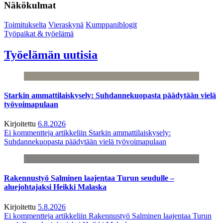
Näkökulmat
Toimitukselta
Vieraskynä
Kumppaniblogit
Työpaikat & työelämä
Työelämän uutisia
Starkin ammattilaiskysely: Suhdannekuopasta päädytään vielä
työvoimapulaan
Kirjoitettu
6.8.2026
Ei kommentteja
artikkeliin Starkin ammattilaiskysely:
Suhdannekuopasta päädytään vielä työvoimapulaan
Rakennustyö Salminen laajentaa Turun seudulle –
aluejohtajaksi Heikki Malaska
Kirjoitettu
5.8.2026
Ei kommentteja
artikkeliin Rakennustyö Salminen laajentaa Turun