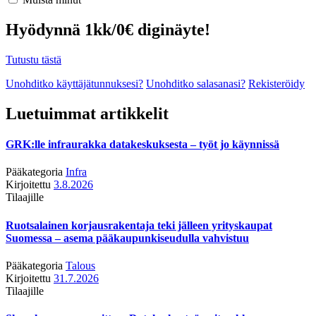
Hyödynnä 1kk/0€ diginäyte!
Tutustu tästä
Unohditko käyttäjätunnuksesi?
Unohditko salasanasi?
Rekisteröidy
Luetuimmat artikkelit
GRK:lle infraurakka datakeskuksesta – työt jo käynnissä
Pääkategoria
Infra
Kirjoitettu
3.8.2026
Tilaajille
Ruotsalainen korjausrakentaja teki jälleen yrityskaupat
Suomessa – asema pääkaupunkiseudulla vahvistuu
Pääkategoria
Talous
Kirjoitettu
31.7.2026
Tilaajille