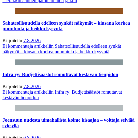
– Poikkimaantien parantaminen jatkuu
Sahateollisuudella edelleen synkät näkymät – kiusana korkea
puunhinta ja heikko kysyntä
Kirjoitettu
7.8.2026
Ei kommentteja
artikkeliin Sahateollisuudella edelleen synkät
näkymät – kiusana korkea puunhinta ja heikko kysyntä
Infra ry: Budjettisäästöt romuttavat kestävän tienpidon
Kirjoitettu
7.8.2026
Ei kommentteja
artikkeliin Infra ry: Budjettisäästöt romuttavat
kestävän tienpidon
Joensuun uudesta uimahallista kolme kisaajaa – voittaja selviää
syksyllä
Kirjoitettu
6.8.2026