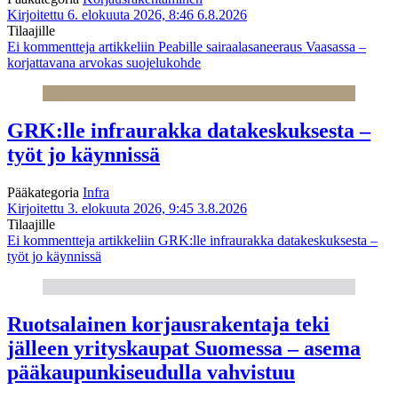
Kirjoitettu 6. elokuuta 2026, 8:46
6.8.2026
Tilaajille
Ei kommentteja
artikkeliin Peabille sairaalasaneeraus Vaasassa –
korjattavana arvokas suojelukohde
GRK:lle infraurakka datakeskuksesta –
työt jo käynnissä
Pääkategoria
Infra
Kirjoitettu 3. elokuuta 2026, 9:45
3.8.2026
Tilaajille
Ei kommentteja
artikkeliin GRK:lle infraurakka datakeskuksesta –
työt jo käynnissä
Ruotsalainen korjausrakentaja teki
jälleen yrityskaupat Suomessa – asema
pääkaupunkiseudulla vahvistuu