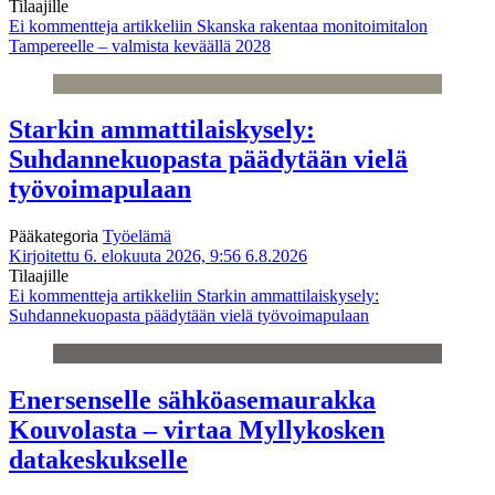
Tilaajille
Ei kommentteja
artikkeliin Skanska rakentaa monitoimitalon
Tampereelle – valmista keväällä 2028
Starkin ammattilaiskysely:
Suhdannekuopasta päädytään vielä
työvoimapulaan
Pääkategoria
Työelämä
Kirjoitettu 6. elokuuta 2026, 9:56
6.8.2026
Tilaajille
Ei kommentteja
artikkeliin Starkin ammattilaiskysely:
Suhdannekuopasta päädytään vielä työvoimapulaan
Enersenselle sähköasemaurakka
Kouvolasta – virtaa Myllykosken
datakeskukselle