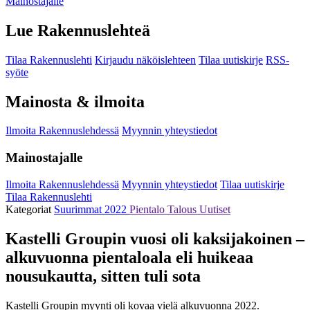
Mainostajalle
Lue Rakennuslehteä
Tilaa Rakennuslehti
Kirjaudu näköislehteen
Tilaa uutiskirje
RSS-
syöte
Mainosta & ilmoita
Ilmoita Rakennuslehdessä
Myynnin yhteystiedot
Mainostajalle
Ilmoita Rakennuslehdessä
Myynnin yhteystiedot
Tilaa uutiskirje
Tilaa Rakennuslehti
Kategoriat
Suurimmat 2022
Pientalo
Talous
Uutiset
Kastelli Groupin vuosi oli kaksijakoinen –
alkuvuonna pientaloala eli huikeaa
nousukautta, sitten tuli sota
Kastelli Groupin myynti oli kovaa vielä alkuvuonna 2022.