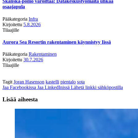
Skanska-pomo varoittaa: Datakeskustyömaita uhkaa
osaajapula
Pääkategoria
Infra
Kirjoitettu
5.8.2026
Tilaajille
Aurora Sea Resortin rakentaminen käynnistyy Iissä
Pääkategoria
Rakentaminen
Kirjoitettu
30.7.2026
Tilaajille
Tagit
Joran Hasenson
kastelli
pientalo
sota
Jaa Facebookissa
Jaa LinkedInissä
Lähetä linkki sähköpostilla
Lisää aiheesta