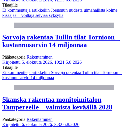
Tilaajille
Ei kommentteja
artikkeliin Joensuun uudesta uimahallista kolme
kisaajaa – voittaja selviää syksyllä
Sorvoja rakentaa Tullin tilat Tornioon –
kustannusarvio 14 miljoonaa
Pääkategoria
Rakentaminen
Kirjoitettu 5. elokuuta 2026, 10:21
5.8.2026
Tilaajille
Ei kommentteja
artikkeliin Sorvoja rakentaa Tullin tilat Tornioon –
kustannusarvio 14 miljoonaa
Skanska rakentaa monitoimitalon
Tampereelle – valmista keväällä 2028
Pääkategoria
Rakentaminen
Kirjoitettu 6. elokuuta 2026, 8:32
6.8.2026