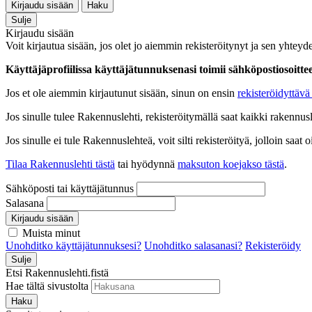
Kirjaudu sisään
Haku
Sulje
Kirjaudu sisään
Voit kirjautua sisään, jos olet jo aiemmin rekisteröitynyt ja sen yhteyde
Käyttäjäprofiilissa käyttäjätunnuksenasi toimii sähköpostiosoittees
Jos et ole aiemmin kirjautunut sisään, sinun on ensin
rekisteröidyttävä 
Jos sinulle tulee Rakennuslehti, rekisteröitymällä saat kaikki rakennusle
Jos sinulle ei tule Rakennuslehteä, voit silti rekisteröityä, jolloin sa
Tilaa Rakennuslehti tästä
tai hyödynnä
maksuton koejakso tästä
.
Sähköposti tai käyttäjätunnus
Salasana
Kirjaudu sisään
Muista minut
Unohditko käyttäjätunnuksesi?
Unohditko salasanasi?
Rekisteröidy
Sulje
Etsi Rakennuslehti.fistä
Hae tältä sivustolta
Haku