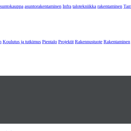
asuntokauppa
asuntorakentaminen
Infra
talotekniikka
rakentaminen
Tam
n
Koulutus ja tutkimus
Pientalo
Projektit
Rakennustuote
Rakentaminen