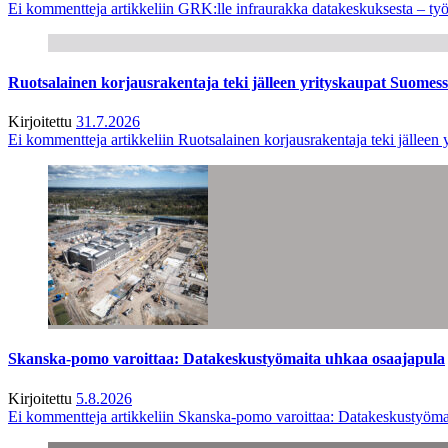
Ei kommentteja
artikkeliin GRK:lle infraurakka datakeskuksesta – työ
Ruotsalainen korjausrakentaja teki jälleen yrityskaupat Suome
Kirjoitettu
31.7.2026
Ei kommentteja
artikkeliin Ruotsalainen korjausrakentaja teki jälle
Skanska-pomo varoittaa: Datakeskustyömaita uhkaa osaajapula
Kirjoitettu
5.8.2026
Ei kommentteja
artikkeliin Skanska-pomo varoittaa: Datakeskustyöma