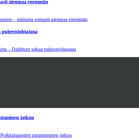
imasti aiempaa enemmän
tappion – miinusta roimasti aiempaa enemmän
aa puheenjohtajana
amista – Dahlbom jatkaa puheenjohtajana
antaminen jatkuu
– Poikkimaantien parantaminen jatkuu