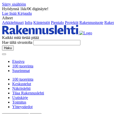
Siirry sisältöön
Hyödynnä 1kk/0€ diginäyte!
Lue lisää
Kirjaudu
Aiheet
Arkkitehtuuri
Infra
Kiinteistöt
Pientalo
Projektit
Rakennustuote
Raken
Kaikki mitä tietää pitää
Hae tältä sivustolta
Haku
Etusivu
100 tuoreinta
Suurimmat
100 tuoreinta
Keskustelut
Näköislehti
Tilaa Rakennuslehti
Uutiskirje
Toimitus
Yhteystiedot