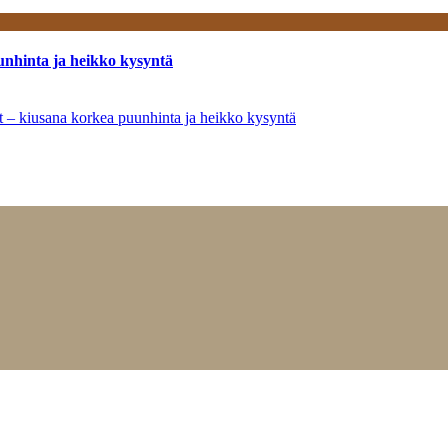
unhinta ja heikko kysyntä
ät – kiusana korkea puunhinta ja heikko kysyntä