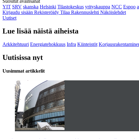
Suositut avainsanat
YIT
SRV
skanska
Helsinki
Tilastokeskus
yrityskauppa
NCC
Espoo
Kirjaudu sisään
Rekisteröidy
Tilaa Rakennuslehti
Näköislehdet
Uutiset
Lue lisää näistä aiheista
Arkkitehtuuri
Energiatehokkuus
Infra
Kiinteistöt
Korjausrakentamine
Uutisissa nyt
Uusimmat artikkelit