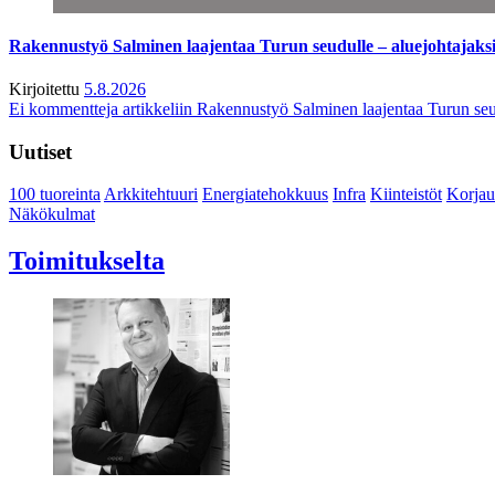
Rakennustyö Salminen laajentaa Turun seudulle – aluejohtajaks
Kirjoitettu
5.8.2026
Ei kommentteja
artikkeliin Rakennustyö Salminen laajentaa Turun seu
Uutiset
100 tuoreinta
Arkkitehtuuri
Energiatehokkuus
Infra
Kiinteistöt
Korjau
Näkökulmat
Toimitukselta