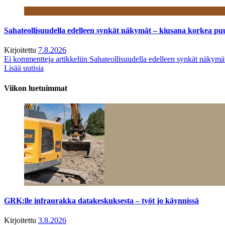
Sahateollisuudella edelleen synkät näkymät – kiusana korkea pu
Kirjoitettu
7.8.2026
Ei kommentteja
artikkeliin Sahateollisuudella edelleen synkät näkym
Lisää uutisia
Viikon luetuimmat
GRK:lle infraurakka datakeskuksesta – työt jo käynnissä
Kirjoitettu
3.8.2026