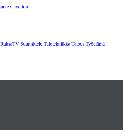
pere
Caverion
RaksaTV
Suunnittelu
Talotekniikka
Talous
Työelämä