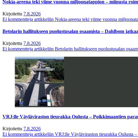
Nokia-areena teki viime vuonna miljoonatappion – miinusta ro
Kirjoitettu
7.8.2026
Ei kommentteja
artikkeliin Nokia-areena teki viime vuonna miljoona
Betolarin hallitukseen puolustusalan osaamista – Dahlbom jatk
Kirjoitettu
7.8.2026
Ei kommentteja
artikkeliin Betolarin hallitukseen puolustusalan osa
VRJ:lle Väyläviraston tieurakka Oulusta – Poikkimaantien par
Kirjoitettu
7.8.2026
Ei kommentteja
artikkeliin VRJ:lle Väyläviraston tieurakka Oulusta 