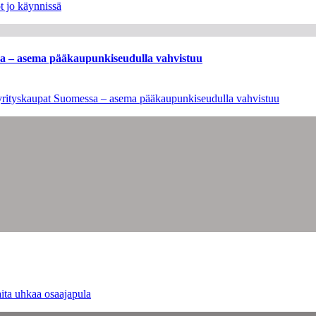
t jo käynnissä
ssa – asema pääkaupunkiseudulla vahvistuu
en yrityskaupat Suomessa – asema pääkaupunkiseudulla vahvistuu
ita uhkaa osaajapula