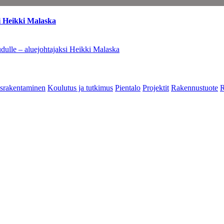
i Heikki Malaska
dulle – aluejohtajaksi Heikki Malaska
srakentaminen
Koulutus ja tutkimus
Pientalo
Projektit
Rakennustuote
R