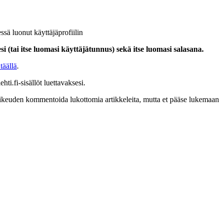
ssä luonut käyttäjäprofiilin
i (tai itse luomasi käyttäjätunnus) sekä itse luomasi salasana.
täällä
.
hti.fi-sisällöt luettavaksesi.
at oikeuden kommentoida lukottomia artikkeleita, mutta et pääse lukemaan l