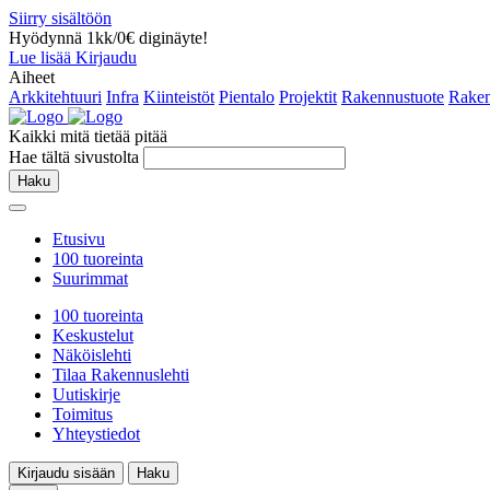
Siirry sisältöön
Hyödynnä 1kk/0€ diginäyte!
Lue lisää
Kirjaudu
Aiheet
Arkkitehtuuri
Infra
Kiinteistöt
Pientalo
Projektit
Rakennustuote
Raken
Kaikki mitä tietää pitää
Hae tältä sivustolta
Haku
Etusivu
100 tuoreinta
Suurimmat
100 tuoreinta
Keskustelut
Näköislehti
Tilaa Rakennuslehti
Uutiskirje
Toimitus
Yhteystiedot
Kirjaudu sisään
Haku