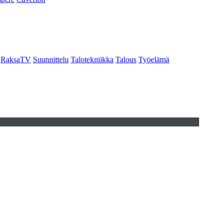
RaksaTV
Suunnittelu
Talotekniikka
Talous
Työelämä