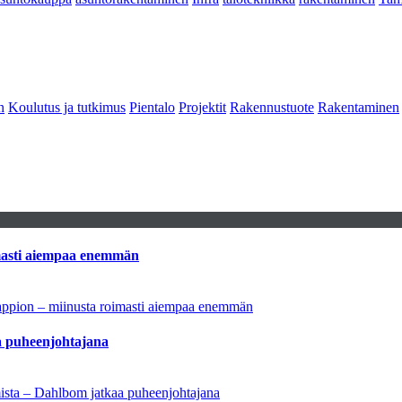
n
Koulutus ja tutkimus
Pientalo
Projektit
Rakennustuote
Rakentaminen
imasti aiempaa enemmän
tappion – miinusta roimasti aiempaa enemmän
aa puheenjohtajana
amista – Dahlbom jatkaa puheenjohtajana