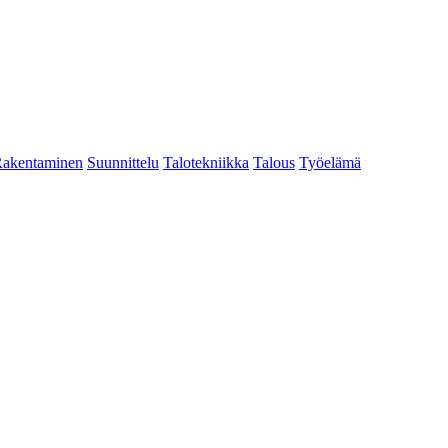
akentaminen
Suunnittelu
Talotekniikka
Talous
Työelämä