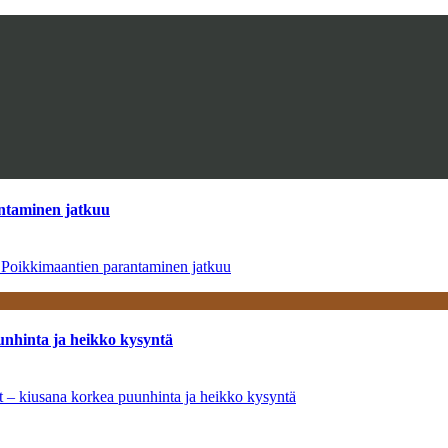
antaminen jatkuu
– Poikkimaantien parantaminen jatkuu
unhinta ja heikko kysyntä
ät – kiusana korkea puunhinta ja heikko kysyntä