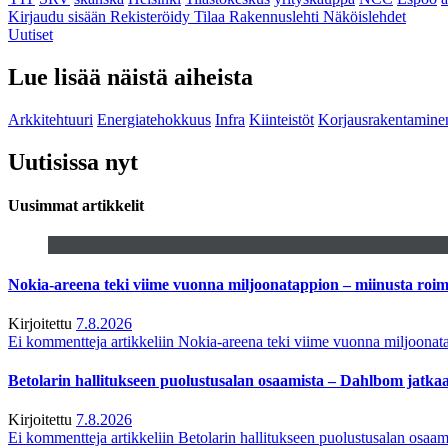
Kirjaudu sisään
Rekisteröidy
Tilaa Rakennuslehti
Näköislehdet
Uutiset
Lue lisää näistä aiheista
Arkkitehtuuri
Energiatehokkuus
Infra
Kiinteistöt
Korjausrakentamine
Uutisissa nyt
Uusimmat artikkelit
Nokia-areena teki viime vuonna miljoonatappion – miinusta ro
Kirjoitettu
7.8.2026
Ei kommentteja
artikkeliin Nokia-areena teki viime vuonna miljoona
Betolarin hallitukseen puolustusalan osaamista – Dahlbom jatk
Kirjoitettu
7.8.2026
Ei kommentteja
artikkeliin Betolarin hallitukseen puolustusalan osa