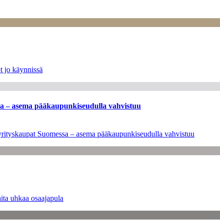
t jo käynnissä
ssa – asema pääkaupunkiseudulla vahvistuu
en yrityskaupat Suomessa – asema pääkaupunkiseudulla vahvistuu
ita uhkaa osaajapula