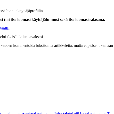
ssä luonut käyttäjäprofiilin
i (tai itse luomasi käyttäjätunnus) sekä itse luomasi salasana.
täällä
.
hti.fi-sisällöt luettavaksesi.
at oikeuden kommentoida lukottomia artikkeleita, mutta et pääse lukemaan l
asuntokauppa
asuntorakentaminen
Infra
talotekniikka
rakentaminen
Tam