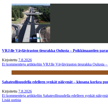
VRJ:lle Väyläviraston tieurakka Oulusta – Poikkimaantien par
Kirjoitettu
7.8.2026
Ei kommentteja
artikkeliin VRJ:lle Väyläviraston tieurakka Oulusta 
Sahateollisuudella edelleen synkät näkymät – kiusana korkea pu
Kirjoitettu
7.8.2026
Ei kommentteja
artikkeliin Sahateollisuudella edelleen synkät näkym
Lisää uutisia