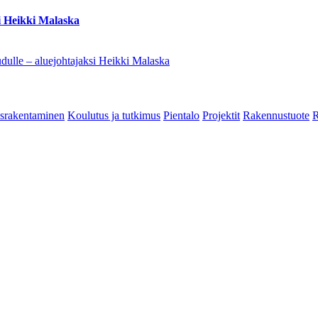
i Heikki Malaska
dulle – aluejohtajaksi Heikki Malaska
srakentaminen
Koulutus ja tutkimus
Pientalo
Projektit
Rakennustuote
R