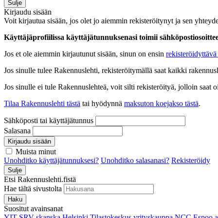
Sulje
Kirjaudu sisään
Voit kirjautua sisään, jos olet jo aiemmin rekisteröitynyt ja sen yhteyde
Käyttäjäprofiilissa käyttäjätunnuksenasi toimii sähköpostiosoittees
Jos et ole aiemmin kirjautunut sisään, sinun on ensin
rekisteröidyttävä 
Jos sinulle tulee Rakennuslehti, rekisteröitymällä saat kaikki rakennusle
Jos sinulle ei tule Rakennuslehteä, voit silti rekisteröityä, jolloin sa
Tilaa Rakennuslehti tästä
tai hyödynnä
maksuton koejakso tästä
.
Sähköposti tai käyttäjätunnus
Salasana
Kirjaudu sisään
Muista minut
Unohditko käyttäjätunnuksesi?
Unohditko salasanasi?
Rekisteröidy
Sulje
Etsi Rakennuslehti.fistä
Hae tältä sivustolta
Haku
Suositut avainsanat
YIT
SRV
skanska
Helsinki
Tilastokeskus
yrityskauppa
NCC
Espoo