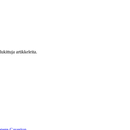
ukittuja artikkeleita.
pere
Caverion