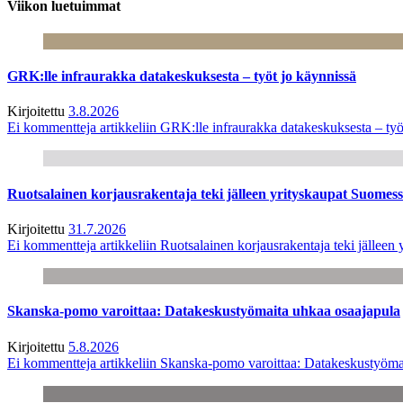
Viikon luetuimmat
GRK:lle infraurakka datakeskuksesta – työt jo käynnissä
Kirjoitettu
3.8.2026
Ei kommentteja
artikkeliin GRK:lle infraurakka datakeskuksesta – työ
Ruotsalainen korjausrakentaja teki jälleen yrityskaupat Suome
Kirjoitettu
31.7.2026
Ei kommentteja
artikkeliin Ruotsalainen korjausrakentaja teki jälle
Skanska-pomo varoittaa: Datakeskustyömaita uhkaa osaajapula
Kirjoitettu
5.8.2026
Ei kommentteja
artikkeliin Skanska-pomo varoittaa: Datakeskustyöma