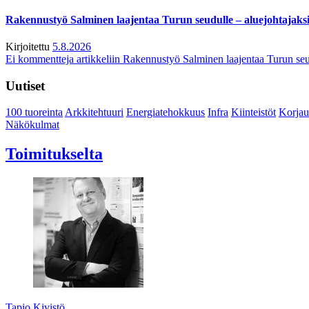
Rakennustyö Salminen laajentaa Turun seudulle – aluejohtajaks
Kirjoitettu
5.8.2026
Ei kommentteja
artikkeliin Rakennustyö Salminen laajentaa Turun seu
Uutiset
100 tuoreinta
Arkkitehtuuri
Energiatehokkuus
Infra
Kiinteistöt
Korjau
Näkökulmat
Toimitukselta
Tapio Kivistö