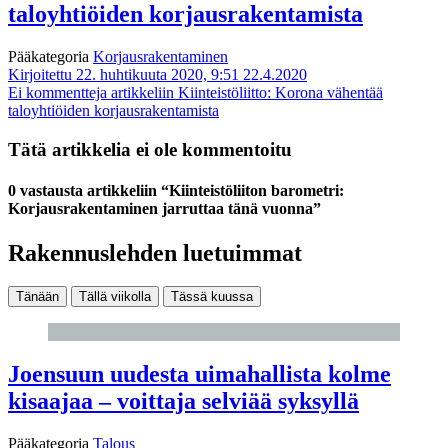
taloyhtiöiden korjausrakentamista
Pääkategoria
Korjausrakentaminen
Kirjoitettu 22. huhtikuuta 2020, 9:51
22.4.2020
Ei kommentteja
artikkeliin Kiinteistöliitto: Korona vähentää
taloyhtiöiden korjausrakentamista
Tätä artikkelia ei ole kommentoitu
0 vastausta artikkeliin “Kiinteistöliiton barometri:
Korjausrakentaminen jarruttaa tänä vuonna”
Rakennuslehden luetuimmat
Tänään
Tällä viikolla
Tässä kuussa
Joensuun uudesta uimahallista kolme
kisaajaa – voittaja selviää syksyllä
Pääkategoria
Talous