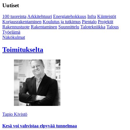
Uutiset
100 tuoreinta
Arkkitehtuuri
Energiatehokkuus
Infra
Kiinteistöt
Korjausrakentaminen
Koulutus ja tutkimus
Pientalo
Projektit
Rakennustuote
Rakentaminen
Suunnittelu
Talotekniikka
Talous
Työelämä
Näkökulmat
Toimitukselta
Tapio Kivistö
Kesä voi vahvistaa elpyvää tunnelmaa