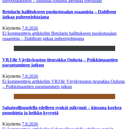
miljoonatappion – miinusta roimasti aiempaa enemmän
Betolarin hallitukseen puolustusalan osaamista – Dahlbom
jatkaa puheenjohtajana
Kirjoitettu
7.8.2026
Ei kommentteja
artikkeliin Betolarin hallitukseen puolustusalan
osaamista – Dahlbom jatkaa puheenjohtajana
VRJ:lle Väyläviraston tieurakka Oulusta – Poikkimaantien
parantaminen jatkuu
Kirjoitettu
7.8.2026
Ei kommentteja
artikkeliin VRJ:lle Väyläviraston tieurakka Oulusta
– Poikkimaantien parantaminen jatkuu
Sahateollisuudella edelleen synkät näkymät – kiusana korkea
puunhinta ja heikko kysyntä
Kirjoitettu
7.8.2026