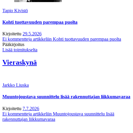
Tapio Kivistö
Kohti tuottavuuden parempaa puolta
Kirjoitettu
29.5.2026
Ei kommentteja
artikkeliin Kohti tuottavuuden parempaa puolta
Pääkirjoitus
Lisää toimitukselta
Vieraskynä
Jarkko Liuska
Muuntojoustava suunnittelu lisää rakennuttajan liikkumavaraa
Kirjoitettu
7.7.2026
Ei kommentteja
artikkeliin Muuntojoustava suunnittelu lisää
rakennuttajan liikkumavaraa