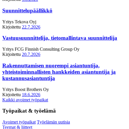
Suunnittelupäällikkö
Yritys
Tekova Oyj
Kirjoitettu
22.7.2026
Vastuusuunnittelija, tietomallintava suunnittelija
Yritys
FCG Finnish Consulting Group Oy
Kirjoitettu
20.7.2026
Rakennuttamisen nuorempi asiantuntija,
yhteistoiminnallisten hankkeiden asiantuntija ja
kustannusasiantuntija
Yritys
Boost Brothers Oy
Kirjoitettu
18.6.2026
Kaikki avoimet työpaikat
Työpaikat & työelämä
Avoimet työpaikat
Työelämän uutisia
Teemat & liitteet