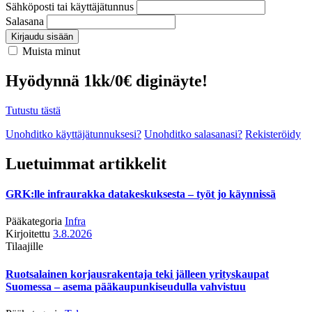
Sähköposti tai käyttäjätunnus
Salasana
Kirjaudu sisään
Muista minut
Hyödynnä 1kk/0€ diginäyte!
Tutustu tästä
Unohditko käyttäjätunnuksesi?
Unohditko salasanasi?
Rekisteröidy
Luetuimmat artikkelit
GRK:lle infraurakka datakeskuksesta – työt jo käynnissä
Pääkategoria
Infra
Kirjoitettu
3.8.2026
Tilaajille
Ruotsalainen korjausrakentaja teki jälleen yrityskaupat
Suomessa – asema pääkaupunkiseudulla vahvistuu