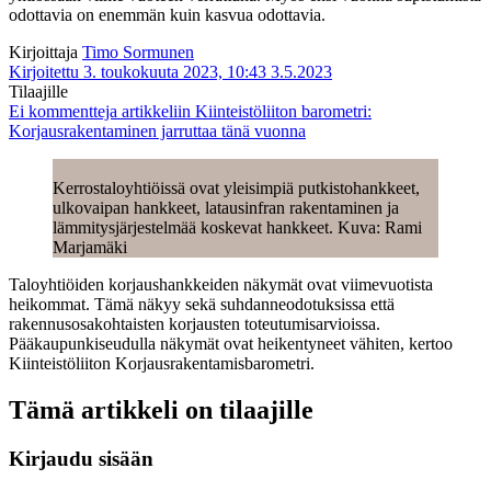
odottavia on enemmän kuin kasvua odottavia.
Kirjoittaja
Timo Sormunen
Kirjoitettu 3. toukokuuta 2023, 10:43
3.5.2023
Tilaajille
Ei kommentteja
artikkeliin Kiinteistöliiton barometri:
Korjausrakentaminen jarruttaa tänä vuonna
Kerrostaloyhtiöissä ovat yleisimpiä putkistohankkeet,
ulkovaipan hankkeet, latausinfran rakentaminen ja
lämmitysjärjestelmää koskevat hankkeet. Kuva: Rami
Marjamäki
Taloyhtiöiden korjaushankkeiden näkymät ovat viimevuotista
heikommat. Tämä näkyy sekä suhdanneodotuksissa että
rakennusosakohtaisten korjausten toteutumisarvioissa.
Pääkaupunkiseudulla näkymät ovat heikentyneet vähiten, kertoo
Kiinteistöliiton Korjausrakentamisbarometri.
Tämä artikkeli on tilaajille
Kirjaudu sisään