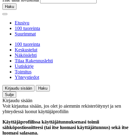
Haku
Etusivu
100 tuoreinta
Suurimmat
100 tuoreinta
Keskustelut
Näköislehti
Tilaa Rakennuslehti
Uutiskirje
Toimitus
Yhteystiedot
Kirjaudu sisään
Haku
Sulje
Kirjaudu sisään
Voit kirjautua sisään, jos olet jo aiemmin rekisteröitynyt ja sen
yhteydessä luonut käyttäjäprofiilin
Käyttäjäprofiilissa käyttäjätunnuksenasi toimii
sähköpostiosoitteesi (tai itse luomasi käyttäjätunnus) sekä itse
luomasi salasana.