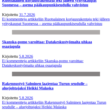
Ruotsalainen korjausrakentaja teki jälleen yrityskaupat
Suomessa – asema pääkaupunkiseudulla vahvistuu
Kirjoitettu
31.7.2026
Ei kommentteja
artikkeliin Ruotsalainen korjausrakentaja teki jälleen
yrityskaupat Suomessa – asema pääkaupunkiseudulla vahvistuu
Skanska-pomo varoittaa: Datakeskustyömaita uhkaa
osaajapula
Kirjoitettu
5.8.2026
Ei kommentteja
artikkeliin Skanska-pomo varoittaa:
Datakeskustyömaita uhkaa osaajapula
Rakennustyö Salminen laajentaa Turun seudulle –
aluejohtajaksi Heikki Malaska
Kirjoitettu
5.8.2026
Ei kommentteja
artikkeliin Rakennustyö Salminen laajentaa Turun
seudulle – aluejohtajaksi Heikki Malaska