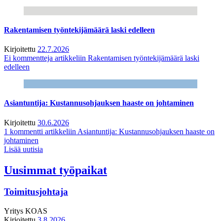
Rakentamisen työntekijämäärä laski edelleen
Kirjoitettu
22.7.2026
Ei kommentteja
artikkeliin Rakentamisen työntekijämäärä laski
edelleen
Asiantuntija: Kustannusohjauksen haaste on johtaminen
Kirjoitettu
30.6.2026
1 kommentti
artikkeliin Asiantuntija: Kustannusohjauksen haaste on
johtaminen
Lisää uutisia
Uusimmat työpaikat
Toimitusjohtaja
Yritys
KOAS
Kirjoitettu
3.8.2026