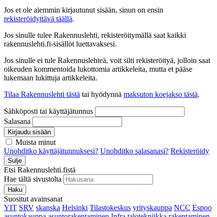
Jos et ole aiemmin kirjautunut sisään, sinun on ensin
rekisteröidyttävä täällä
.
Jos sinulle tulee Rakennuslehti, rekisteröitymällä saat kaikki
rakennuslehti.fi-sisällöt luettavaksesi.
Jos sinulle ei tule Rakennuslehteä, voit silti rekisteröityä, jolloin saat
oikeuden kommentoida lukottomia artikkeleita, mutta et pääse
lukemaan lukittuja artikkeleita.
Tilaa Rakennuslehti tästä
tai hyödynnä
maksuton koejakso tästä
.
Sähköposti tai käyttäjätunnus
Salasana
Kirjaudu sisään
Muista minut
Unohditko käyttäjätunnuksesi?
Unohditko salasanasi?
Rekisteröidy
Sulje
Etsi Rakennuslehti.fistä
Hae tältä sivustolta
Haku
Suositut avainsanat
YIT
SRV
skanska
Helsinki
Tilastokeskus
yrityskauppa
NCC
Espoo
asuntokauppa
asuntorakentaminen
Infra
talotekniikka
rakentaminen