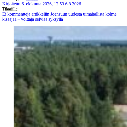
Kirjoitettu 6. elokuuta 2026, 12:59
6.8.2026
Tilaajille
Ei kommentteja
artikkeliin Joensuun uudesta uimahallista kolme
kisaajaa – voittaja selviää syksyllä