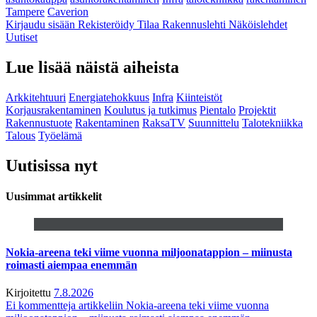
Tampere
Caverion
Kirjaudu sisään
Rekisteröidy
Tilaa Rakennuslehti
Näköislehdet
Uutiset
Lue lisää näistä aiheista
Arkkitehtuuri
Energiatehokkuus
Infra
Kiinteistöt
Korjausrakentaminen
Koulutus ja tutkimus
Pientalo
Projektit
Rakennustuote
Rakentaminen
RaksaTV
Suunnittelu
Talotekniikka
Talous
Työelämä
Uutisissa nyt
Uusimmat artikkelit
Nokia-areena teki viime vuonna miljoonatappion – miinusta
roimasti aiempaa enemmän
Kirjoitettu
7.8.2026
Ei kommentteja
artikkeliin Nokia-areena teki viime vuonna