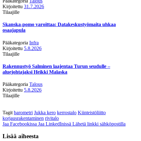
Pääkategoria
Talous
Kirjoitettu
31.7.2026
Tilaajille
Skanska-pomo varoittaa: Datakeskustyömaita uhkaa
osaajapula
Pääkategoria
Infra
Kirjoitettu
5.8.2026
Tilaajille
Rakennustyö Salminen laajentaa Turun seudulle –
aluejohtajaksi Heikki Malaska
Pääkategoria
Talous
Kirjoitettu
5.8.2026
Tilaajille
Tagit
barometri
Jukka kero
kerrostalo
Kiinteistöliitto
korjausrakentaminen
rivitalo
Jaa Facebookissa
Jaa LinkedInissä
Lähetä linkki sähköpostilla
Lisää aiheesta