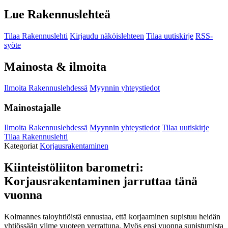
Lue Rakennuslehteä
Tilaa Rakennuslehti
Kirjaudu näköislehteen
Tilaa uutiskirje
RSS-
syöte
Mainosta & ilmoita
Ilmoita Rakennuslehdessä
Myynnin yhteystiedot
Mainostajalle
Ilmoita Rakennuslehdessä
Myynnin yhteystiedot
Tilaa uutiskirje
Tilaa Rakennuslehti
Kategoriat
Korjausrakentaminen
Kiinteistöliiton barometri:
Korjausrakentaminen jarruttaa tänä
vuonna
Kolmannes taloyhtiöistä ennustaa, että korjaaminen supistuu heidän
yhtiössään viime vuoteen verrattuna. Myös ensi vuonna supistumista