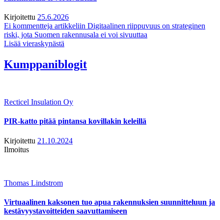
Kirjoitettu
25.6.2026
Ei kommentteja
artikkeliin Digitaalinen riippuvuus on strateginen
riski, jota Suomen rakennusala ei voi sivuuttaa
Lisää vieraskynästä
Kumppaniblogit
Recticel Insulation Oy
PIR-katto pitää pintansa kovillakin keleillä
Kirjoitettu
21.10.2024
Ilmoitus
Thomas Lindstrom
Virtuaalinen kaksonen tuo apua rakennuksien suunnitteluun ja
kestävyystavoitteiden saavuttamiseen