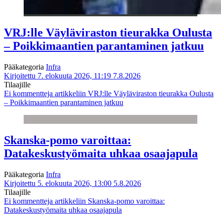
VRJ:lle Väyläviraston tieurakka Oulusta
– Poikkimaantien parantaminen jatkuu
Pääkategoria
Infra
Kirjoitettu 7. elokuuta 2026, 11:19
7.8.2026
Tilaajille
Ei kommentteja
artikkeliin VRJ:lle Väyläviraston tieurakka Oulusta
– Poikkimaantien parantaminen jatkuu
Skanska-pomo varoittaa:
Datakeskustyömaita uhkaa osaajapula
Pääkategoria
Infra
Kirjoitettu 5. elokuuta 2026, 13:00
5.8.2026
Tilaajille
Ei kommentteja
artikkeliin Skanska-pomo varoittaa:
Datakeskustyömaita uhkaa osaajapula