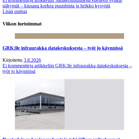
Ei kommentteja
artikkeliin Sahateollisuudella edelleen synkät
näkymät – kiusana korkea puunhinta ja heikko kysyntä
Lisää uutisia
Viikon luetuimmat
GRK:lle infraurakka datakeskuksesta – työt jo käynnissä
Kirjoitettu
3.8.2026
Ei kommentteja
artikkeliin GRK:lle infraurakka datakeskuksesta –
työt jo käynnissä