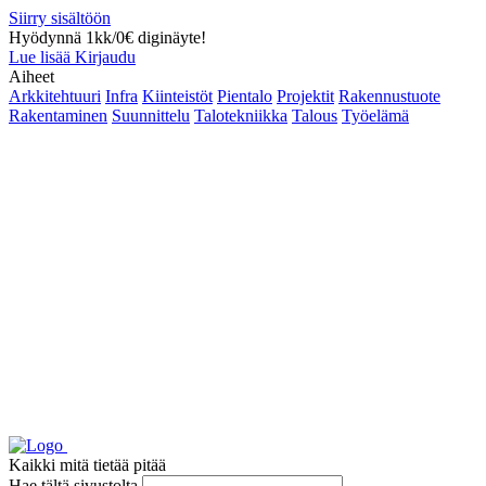
Siirry sisältöön
Hyödynnä 1kk/0€ diginäyte!
Lue lisää
Kirjaudu
Aiheet
Arkkitehtuuri
Infra
Kiinteistöt
Pientalo
Projektit
Rakennustuote
Rakentaminen
Suunnittelu
Talotekniikka
Talous
Työelämä
Kaikki mitä tietää pitää
Hae tältä sivustolta