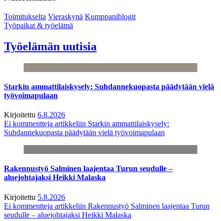
Toimitukselta
Vieraskynä
Kumppaniblogit
Työpaikat & työelämä
Työelämän uutisia
Starkin ammattilaiskysely: Suhdannekuopasta päädytään vielä
työvoimapulaan
Kirjoitettu
6.8.2026
Ei kommentteja
artikkeliin Starkin ammattilaiskysely:
Suhdannekuopasta päädytään vielä työvoimapulaan
Rakennustyö Salminen laajentaa Turun seudulle –
aluejohtajaksi Heikki Malaska
Kirjoitettu
5.8.2026
Ei kommentteja
artikkeliin Rakennustyö Salminen laajentaa Turun
seudulle – aluejohtajaksi Heikki Malaska