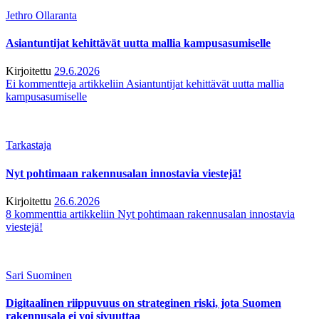
Jethro Ollaranta
Asiantuntijat kehittävät uutta mallia kampusasumiselle
Kirjoitettu
29.6.2026
Ei kommentteja
artikkeliin Asiantuntijat kehittävät uutta mallia
kampusasumiselle
Tarkastaja
Nyt pohtimaan rakennusalan innostavia viestejä!
Kirjoitettu
26.6.2026
8 kommenttia
artikkeliin Nyt pohtimaan rakennusalan innostavia
viestejä!
Sari Suominen
Digitaalinen riippuvuus on strateginen riski, jota Suomen
rakennusala ei voi sivuuttaa