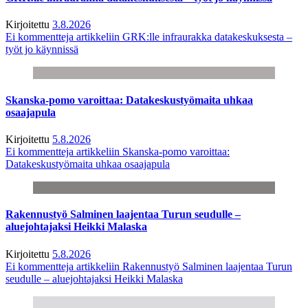
Kirjoitettu
3.8.2026
Ei kommentteja
artikkeliin GRK:lle infraurakka datakeskuksesta –
työt jo käynnissä
Skanska-pomo varoittaa: Datakeskustyömaita uhkaa
osaajapula
Kirjoitettu
5.8.2026
Ei kommentteja
artikkeliin Skanska-pomo varoittaa:
Datakeskustyömaita uhkaa osaajapula
Rakennustyö Salminen laajentaa Turun seudulle –
aluejohtajaksi Heikki Malaska
Kirjoitettu
5.8.2026
Ei kommentteja
artikkeliin Rakennustyö Salminen laajentaa Turun
seudulle – aluejohtajaksi Heikki Malaska