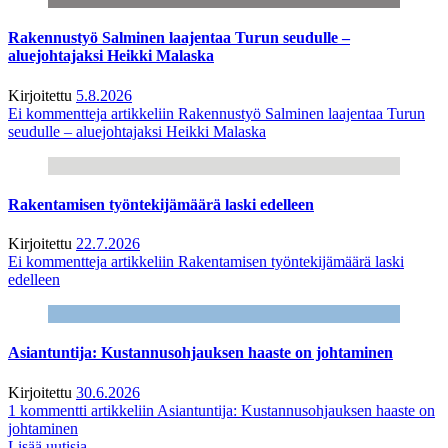
Rakennustyö Salminen laajentaa Turun seudulle –
aluejohtajaksi Heikki Malaska
Kirjoitettu
5.8.2026
Ei kommentteja
artikkeliin Rakennustyö Salminen laajentaa Turun
seudulle – aluejohtajaksi Heikki Malaska
Rakentamisen työntekijämäärä laski edelleen
Kirjoitettu
22.7.2026
Ei kommentteja
artikkeliin Rakentamisen työntekijämäärä laski
edelleen
Asiantuntija: Kustannusohjauksen haaste on johtaminen
Kirjoitettu
30.6.2026
1 kommentti
artikkeliin Asiantuntija: Kustannusohjauksen haaste on
johtaminen
Lisää uutisia