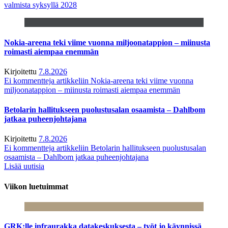
valmista syksyllä 2028
Nokia-areena teki viime vuonna miljoonatappion – miinusta
roimasti aiempaa enemmän
Kirjoitettu
7.8.2026
Ei kommentteja
artikkeliin Nokia-areena teki viime vuonna
miljoonatappion – miinusta roimasti aiempaa enemmän
Betolarin hallitukseen puolustusalan osaamista – Dahlbom
jatkaa puheenjohtajana
Kirjoitettu
7.8.2026
Ei kommentteja
artikkeliin Betolarin hallitukseen puolustusalan
osaamista – Dahlbom jatkaa puheenjohtajana
Lisää uutisia
Viikon luetuimmat
GRK:lle infraurakka datakeskuksesta – työt jo käynnissä