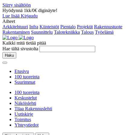
Siirry sisältöön
Hyödynnä 1kk/0€ diginäyte!
Lue lisää
Kirjaudu
Aiheet
Arkkitehtuuri
Infra
Kiinteistöt
Pientalo
Projektit
Rakennustuote
Rakentaminen
Suunnittelu
Talotekniikka
Talous
Työelämä
Kaikki mitä tietää pitää
Hae tältä sivustolta
Haku
Etusivu
100 tuoreinta
Suurimmat
100 tuoreinta
Keskustelut
Näköislehti
Tilaa Rakennuslehti
Uutiskirje
Toimitus
Yhteystiedot