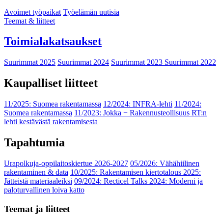
Avoimet työpaikat
Työelämän uutisia
Teemat & liitteet
Toimialakatsaukset
Suurimmat 2025
Suurimmat 2024
Suurimmat 2023
Suurimmat 2022
Kaupalliset liitteet
11/2025: Suomea rakentamassa
12/2024: INFRA-lehti
11/2024:
Suomea rakentamassa
11/2023: Jokka − Rakennusteollisuus RT:n
lehti kestävästä rakentamisesta
Tapahtumia
Urapolkuja-oppilaitoskiertue 2026-2027
05/2026: Vähähiilinen
rakentaminen & data
10/2025: Rakentamisen kiertotalous 2025:
Jätteistä materiaaleiksi
09/2024: Recticel Talks 2024: Moderni ja
paloturvallinen loiva katto
Teemat ja liitteet