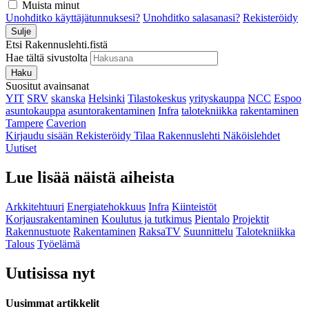
Muista minut
Unohditko käyttäjätunnuksesi?
Unohditko salasanasi?
Rekisteröidy
Sulje
Etsi Rakennuslehti.fistä
Hae tältä sivustolta
Haku
Suositut avainsanat
YIT
SRV
skanska
Helsinki
Tilastokeskus
yrityskauppa
NCC
Espoo
asuntokauppa
asuntorakentaminen
Infra
talotekniikka
rakentaminen
Tampere
Caverion
Kirjaudu sisään
Rekisteröidy
Tilaa Rakennuslehti
Näköislehdet
Uutiset
Lue lisää näistä aiheista
Arkkitehtuuri
Energiatehokkuus
Infra
Kiinteistöt
Korjausrakentaminen
Koulutus ja tutkimus
Pientalo
Projektit
Rakennustuote
Rakentaminen
RaksaTV
Suunnittelu
Talotekniikka
Talous
Työelämä
Uutisissa nyt
Uusimmat artikkelit