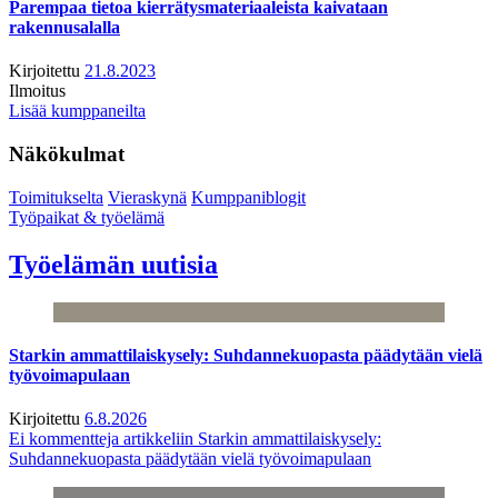
Parempaa tietoa kierrätysmateriaaleista kaivataan
rakennusalalla
Kirjoitettu
21.8.2023
Ilmoitus
Lisää kumppaneilta
Näkökulmat
Toimitukselta
Vieraskynä
Kumppaniblogit
Työpaikat & työelämä
Työelämän uutisia
Starkin ammattilaiskysely: Suhdannekuopasta päädytään vielä
työvoimapulaan
Kirjoitettu
6.8.2026
Ei kommentteja
artikkeliin Starkin ammattilaiskysely:
Suhdannekuopasta päädytään vielä työvoimapulaan