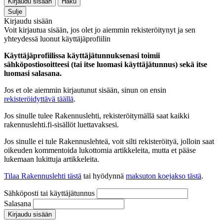
Kirjaudu sisään
Haku
Sulje
Kirjaudu sisään
Voit kirjautua sisään, jos olet jo aiemmin rekisteröitynyt ja sen
yhteydessä luonut käyttäjäprofiilin
Käyttäjäprofiilissa käyttäjätunnuksenasi toimii
sähköpostiosoitteesi (tai itse luomasi käyttäjätunnus) sekä itse
luomasi salasana.
Jos et ole aiemmin kirjautunut sisään, sinun on ensin
rekisteröidyttävä täällä
.
Jos sinulle tulee Rakennuslehti, rekisteröitymällä saat kaikki
rakennuslehti.fi-sisällöt luettavaksesi.
Jos sinulle ei tule Rakennuslehteä, voit silti rekisteröityä, jolloin saat
oikeuden kommentoida lukottomia artikkeleita, mutta et pääse
lukemaan lukittuja artikkeleita.
Tilaa Rakennuslehti tästä
tai hyödynnä
maksuton koejakso tästä
.
Sähköposti tai käyttäjätunnus
Salasana
Kirjaudu sisään