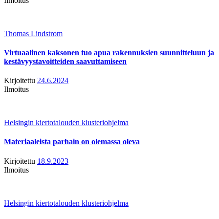
Ilmoitus
Thomas Lindstrom
Virtuaalinen kaksonen tuo apua rakennuksien suunnitteluun ja
kestävyystavoitteiden saavuttamiseen
Kirjoitettu
24.6.2024
Ilmoitus
Helsingin kiertotalouden klusteriohjelma
Materiaaleista parhain on olemassa oleva
Kirjoitettu
18.9.2023
Ilmoitus
Helsingin kiertotalouden klusteriohjelma