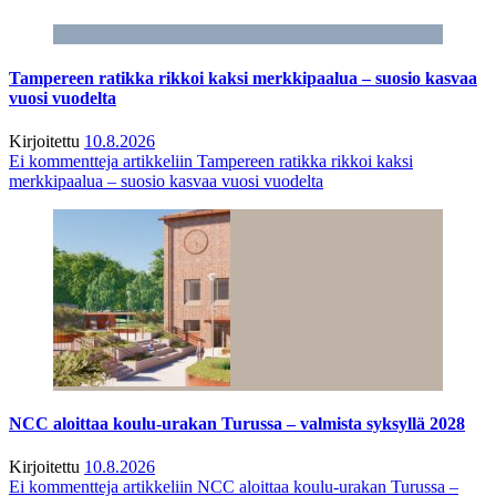
Tampereen ratikka rikkoi kaksi merkkipaalua – suosio kasvaa
vuosi vuodelta
Kirjoitettu
10.8.2026
Ei kommentteja
artikkeliin Tampereen ratikka rikkoi kaksi
merkkipaalua – suosio kasvaa vuosi vuodelta
NCC aloittaa koulu-urakan Turussa – valmista syksyllä 2028
Kirjoitettu
10.8.2026
Ei kommentteja
artikkeliin NCC aloittaa koulu-urakan Turussa –