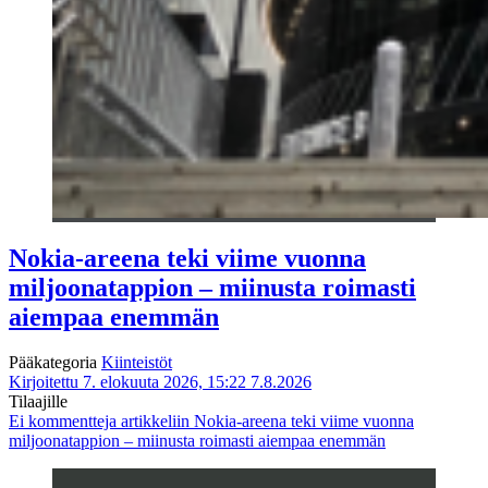
Nokia-areena teki viime vuonna
miljoonatappion – miinusta roimasti
aiempaa enemmän
Pääkategoria
Kiinteistöt
Kirjoitettu 7. elokuuta 2026, 15:22
7.8.2026
Tilaajille
Ei kommentteja
artikkeliin Nokia-areena teki viime vuonna
miljoonatappion – miinusta roimasti aiempaa enemmän