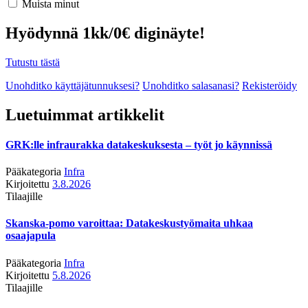
Muista minut
Hyödynnä 1kk/0€ diginäyte!
Tutustu tästä
Unohditko käyttäjätunnuksesi?
Unohditko salasanasi?
Rekisteröidy
Luetuimmat artikkelit
GRK:lle infraurakka datakeskuksesta – työt jo käynnissä
Pääkategoria
Infra
Kirjoitettu
3.8.2026
Tilaajille
Skanska-pomo varoittaa: Datakeskustyömaita uhkaa
osaajapula
Pääkategoria
Infra
Kirjoitettu
5.8.2026
Tilaajille