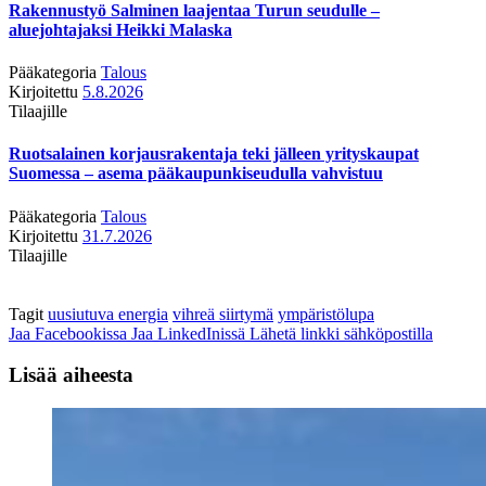
Rakennustyö Salminen laajentaa Turun seudulle –
aluejohtajaksi Heikki Malaska
Pääkategoria
Talous
Kirjoitettu
5.8.2026
Tilaajille
Ruotsalainen korjausrakentaja teki jälleen yrityskaupat
Suomessa – asema pääkaupunkiseudulla vahvistuu
Pääkategoria
Talous
Kirjoitettu
31.7.2026
Tilaajille
Tagit
uusiutuva energia
vihreä siirtymä
ympäristölupa
Jaa Facebookissa
Jaa LinkedInissä
Lähetä linkki sähköpostilla
Lisää aiheesta