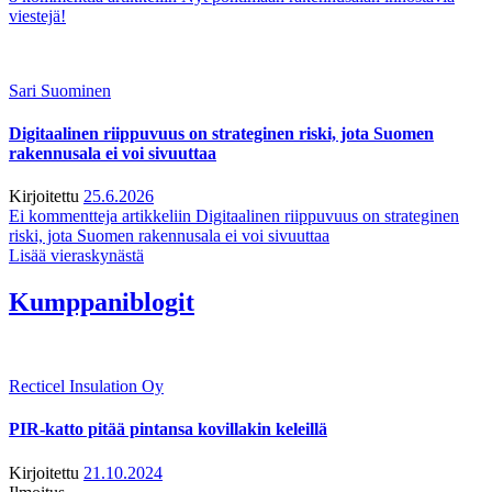
viestejä!
Sari Suominen
Digitaalinen riippuvuus on strateginen riski, jota Suomen
rakennusala ei voi sivuuttaa
Kirjoitettu
25.6.2026
Ei kommentteja
artikkeliin Digitaalinen riippuvuus on strateginen
riski, jota Suomen rakennusala ei voi sivuuttaa
Lisää vieraskynästä
Kumppaniblogit
Recticel Insulation Oy
PIR-katto pitää pintansa kovillakin keleillä
Kirjoitettu
21.10.2024