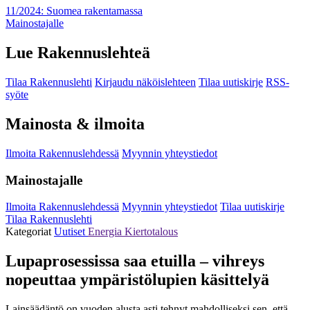
11/2024: Suomea rakentamassa
Mainostajalle
Lue Rakennuslehteä
Tilaa Rakennuslehti
Kirjaudu näköislehteen
Tilaa uutiskirje
RSS-
syöte
Mainosta & ilmoita
Ilmoita Rakennuslehdessä
Myynnin yhteystiedot
Mainostajalle
Ilmoita Rakennuslehdessä
Myynnin yhteystiedot
Tilaa uutiskirje
Tilaa Rakennuslehti
Kategoriat
Uutiset
Energia
Kiertotalous
Lupaprosessissa saa etuilla – vihreys
nopeuttaa ympäristölupien käsittelyä
Lainsäädäntö on vuoden alusta asti tehnyt mahdolliseksi sen, että