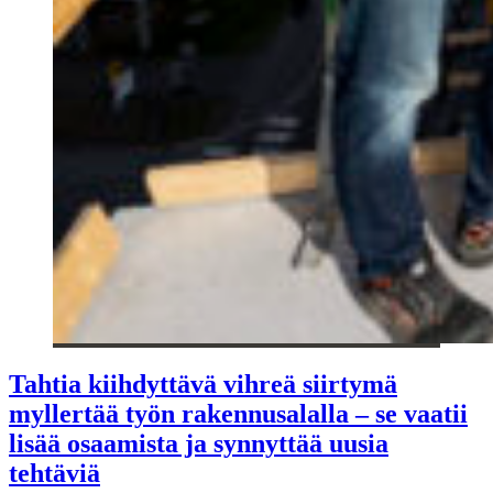
Tahtia kiihdyttävä vihreä siirtymä
myllertää työn rakennusalalla – se vaatii
lisää osaamista ja synnyttää uusia
tehtäviä