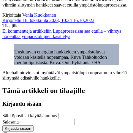
vihreän siirtymän hankkeet saavat etuilla ympäristölupaprosessissa.
Kirjoittaja
Venla Kuokkanen
Kirjoitettu 16. lokakuuta 2023, 10:34
16.10.2023
Tilaajille
Ei kommentteja
artikkeliin Lupaprosessissa saa etuilla – vihreys
nopeuttaa ympäristölupien käsittelyä
Uusiutuvan energian hankkeiden ympäristöluvat
voidaan käsitellä nopeampaa. Kuva Tahkoluodon
merituulipuistosta. Kuva: Outi Pyhäranta / HS
Aluehallintovirastot myöntävät ympäristölupia nopeammin vihreää
siirtymää edistäville hankkeille.
Tämä artikkeli on tilaajille
Kirjaudu sisään
Sähköposti tai käyttäjätunnus
Salasana
Kirjaudu sisään