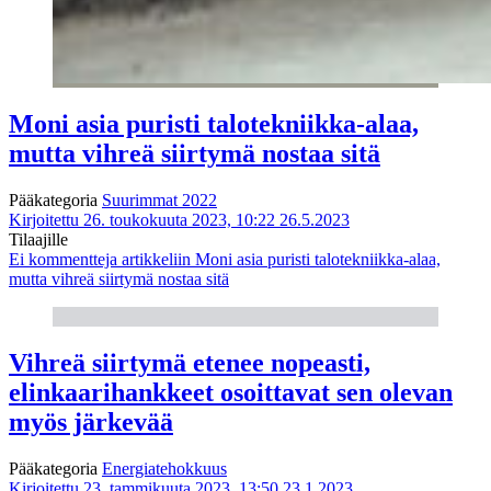
Moni asia puristi talotekniikka-alaa,
mutta vihreä siirtymä nostaa sitä
Pääkategoria
Suurimmat 2022
Kirjoitettu 26. toukokuuta 2023, 10:22
26.5.2023
Tilaajille
Ei kommentteja
artikkeliin Moni asia puristi talotekniikka-alaa,
mutta vihreä siirtymä nostaa sitä
Vihreä siirtymä etenee nopeasti,
elinkaarihankkeet osoittavat sen olevan
myös järkevää
Pääkategoria
Energiatehokkuus
Kirjoitettu 23. tammikuuta 2023, 13:50
23.1.2023