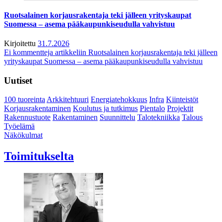
Ruotsalainen korjausrakentaja teki jälleen yrityskaupat
Suomessa – asema pääkaupunkiseudulla vahvistuu
Kirjoitettu
31.7.2026
Ei kommentteja
artikkeliin Ruotsalainen korjausrakentaja teki jälleen
yrityskaupat Suomessa – asema pääkaupunkiseudulla vahvistuu
Uutiset
100 tuoreinta
Arkkitehtuuri
Energiatehokkuus
Infra
Kiinteistöt
Korjausrakentaminen
Koulutus ja tutkimus
Pientalo
Projektit
Rakennustuote
Rakentaminen
Suunnittelu
Talotekniikka
Talous
Työelämä
Näkökulmat
Toimitukselta