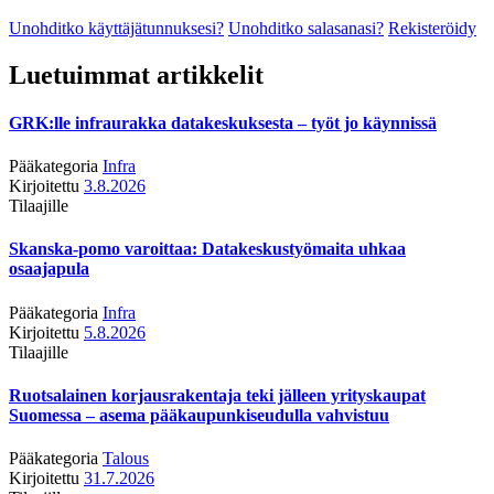
Unohditko käyttäjätunnuksesi?
Unohditko salasanasi?
Rekisteröidy
Luetuimmat artikkelit
GRK:lle infraurakka datakeskuksesta – työt jo käynnissä
Pääkategoria
Infra
Kirjoitettu
3.8.2026
Tilaajille
Skanska-pomo varoittaa: Datakeskustyömaita uhkaa
osaajapula
Pääkategoria
Infra
Kirjoitettu
5.8.2026
Tilaajille
Ruotsalainen korjausrakentaja teki jälleen yrityskaupat
Suomessa – asema pääkaupunkiseudulla vahvistuu
Pääkategoria
Talous
Kirjoitettu
31.7.2026