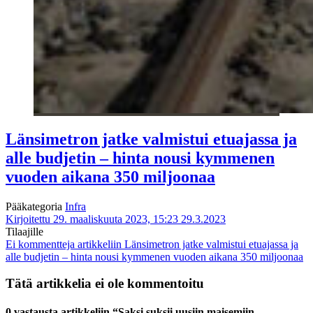
Länsimetron jatke valmistui etuajassa ja
alle budjetin – hinta nousi kymmenen
vuoden aikana 350 miljoonaa
Pääkategoria
Infra
Kirjoitettu 29. maaliskuuta 2023, 15:23
29.3.2023
Tilaajille
Ei kommentteja
artikkeliin Länsimetron jatke valmistui etuajassa ja
alle budjetin – hinta nousi kymmenen vuoden aikana 350 miljoonaa
Tätä artikkelia ei ole kommentoitu
0 vastausta artikkeliin “Saksi suksii uusiin maisemiin