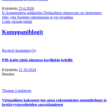
Kirjoitettu
25.6.2026
Ei kommentteja
artikkeliin Digitaalinen riippuvuus on strateginen
riski, jota Suomen rakennusala ei voi sivuuttaa
Lisää vieraskynästä
Kumppaniblogit
Recticel Insulation Oy
PIR-katto pitää pintansa kovillakin keleillä
Kirjoitettu
21.10.2024
Ilmoitus
Thomas Lindstrom
Virtuaalinen kaksonen tuo apua rakennuksien suunnitteluun ja
kestävyystavoitteiden saavuttamiseen