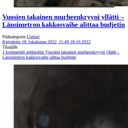
Vuosien takainen murheenkryyni yllätti –
Länsimetron kakkosvaihe alittaa budjetin
Pääkategoria
Uutiset
Kirjoitettu 18. lokakuuta 2022, 11:49
18.10.2022
Tilaajille
1 kommentti
artikkeliin Vuosien takainen murheenkryyni yllätti –
Länsimetron kakkosvaihe alittaa budjetin