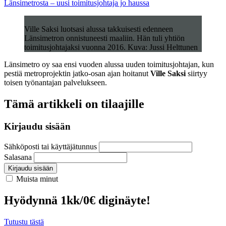
Länsimetrosta – uusi toimitusjohtaja jo haussa
Ville Saksi luotsasi alussa takkuisesti edenneen
Länsimetron onnistuneesti maaliin. Hän tuli yhtiön
toimitusjohtajaksi vuonna 2016. Kuva: Jussi Helttunen
Länsimetro oy saa ensi vuoden alussa uuden toimitusjohtajan, kun
pestiä metroprojektin jatko-osan ajan hoitanut
Ville Saksi
siirtyy
toisen työnantajan palvelukseen.
Tämä artikkeli on tilaajille
Kirjaudu sisään
Sähköposti tai käyttäjätunnus
Salasana
Kirjaudu sisään
Muista minut
Hyödynnä 1kk/0€ diginäyte!
Tutustu tästä