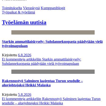
Toimitukselta
Vieraskynä
Kumppaniblogit
Työpaikat & työelämä
Työelämän uutisia
Starkin ammattilaiskysely: Suhdannekuopasta päädytään vielä
työvoimapulaan
Kirjoitettu
6.8.2026
Ei kommentteja
artikkeliin Starkin ammattilaiskysely:
Suhdannekuopasta päädytään vielä työvoimapulaan
Rakennustyö Salminen laajentaa Turun seudulle –
aluejohtajaksi Heikki Malaska
Kirjoitettu
5.8.2026
Ei kommentteja
artikkeliin Rakennustyö Salminen laajentaa Turun
seudulle – aluejohtajaksi Heikki Malaska