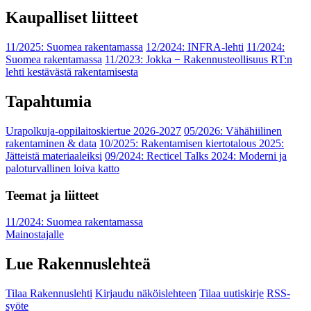
Kaupalliset liitteet
11/2025: Suomea rakentamassa
12/2024: INFRA-lehti
11/2024:
Suomea rakentamassa
11/2023: Jokka − Rakennusteollisuus RT:n
lehti kestävästä rakentamisesta
Tapahtumia
Urapolkuja-oppilaitoskiertue 2026-2027
05/2026: Vähähiilinen
rakentaminen & data
10/2025: Rakentamisen kiertotalous 2025:
Jätteistä materiaaleiksi
09/2024: Recticel Talks 2024: Moderni ja
paloturvallinen loiva katto
Teemat ja liitteet
11/2024: Suomea rakentamassa
Mainostajalle
Lue Rakennuslehteä
Tilaa Rakennuslehti
Kirjaudu näköislehteen
Tilaa uutiskirje
RSS-
syöte