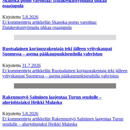
Skanska-pomo varoittaa: Datakeskustyömaita uhkaa
osaajapula
Kirjoitettu
5.8.2026
Ei kommentteja
artikkeliin Skanska-pomo varoittaa:
Datakeskustyömaita uhkaa osaajapula
Ruotsalainen korjausrakentaja teki jälleen yrityskaupat
Suomessa – asema pääkaupunkiseudulla vahvistuu
Kirjoitettu
31.7.2026
Ei kommentteja
artikkeliin Ruotsalainen korjausrakentaja teki jälleen
yrityskaupat Suomessa – asema pääkaupunkiseudulla vahvistuu
Rakennustyö Salminen laajentaa Turun seudulle –
aluejohtajaksi Heikki Malaska
Kirjoitettu
5.8.2026
Ei kommentteja
artikkeliin Rakennustyö Salminen laajentaa Turun
seudulle – aluejohtajaksi Heikki Malaska