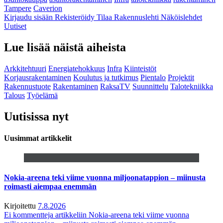
Tampere
Caverion
Kirjaudu sisään
Rekisteröidy
Tilaa Rakennuslehti
Näköislehdet
Uutiset
Lue lisää näistä aiheista
Arkkitehtuuri
Energiatehokkuus
Infra
Kiinteistöt
Korjausrakentaminen
Koulutus ja tutkimus
Pientalo
Projektit
Rakennustuote
Rakentaminen
RaksaTV
Suunnittelu
Talotekniikka
Talous
Työelämä
Uutisissa nyt
Uusimmat artikkelit
Nokia-areena teki viime vuonna miljoonatappion – miinusta
roimasti aiempaa enemmän
Kirjoitettu
7.8.2026
Ei kommentteja
artikkeliin Nokia-areena teki viime vuonna