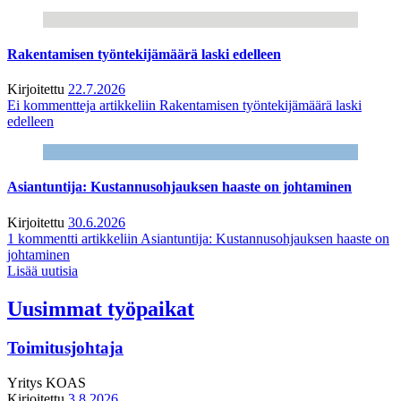
Rakentamisen työntekijämäärä laski edelleen
Kirjoitettu
22.7.2026
Ei kommentteja
artikkeliin Rakentamisen työntekijämäärä laski
edelleen
Asiantuntija: Kustannusohjauksen haaste on johtaminen
Kirjoitettu
30.6.2026
1 kommentti
artikkeliin Asiantuntija: Kustannusohjauksen haaste on
johtaminen
Lisää uutisia
Uusimmat työpaikat
Toimitusjohtaja
Yritys
KOAS
Kirjoitettu
3.8.2026