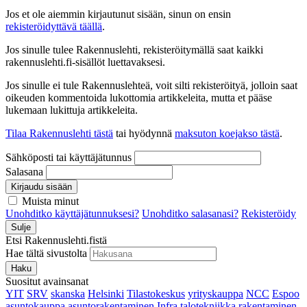
Jos et ole aiemmin kirjautunut sisään, sinun on ensin
rekisteröidyttävä täällä
.
Jos sinulle tulee Rakennuslehti, rekisteröitymällä saat kaikki
rakennuslehti.fi-sisällöt luettavaksesi.
Jos sinulle ei tule Rakennuslehteä, voit silti rekisteröityä, jolloin saat
oikeuden kommentoida lukottomia artikkeleita, mutta et pääse
lukemaan lukittuja artikkeleita.
Tilaa Rakennuslehti tästä
tai hyödynnä
maksuton koejakso tästä
.
Sähköposti tai käyttäjätunnus
Salasana
Kirjaudu sisään
Muista minut
Unohditko käyttäjätunnuksesi?
Unohditko salasanasi?
Rekisteröidy
Sulje
Etsi Rakennuslehti.fistä
Hae tältä sivustolta
Haku
Suositut avainsanat
YIT
SRV
skanska
Helsinki
Tilastokeskus
yrityskauppa
NCC
Espoo
asuntokauppa
asuntorakentaminen
Infra
talotekniikka
rakentaminen