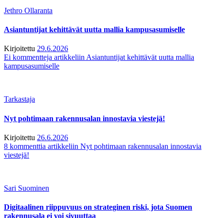
Jethro Ollaranta
Asiantuntijat kehittävät uutta mallia kampusasumiselle
Kirjoitettu
29.6.2026
Ei kommentteja
artikkeliin Asiantuntijat kehittävät uutta mallia
kampusasumiselle
Tarkastaja
Nyt pohtimaan rakennusalan innostavia viestejä!
Kirjoitettu
26.6.2026
8 kommenttia
artikkeliin Nyt pohtimaan rakennusalan innostavia
viestejä!
Sari Suominen
Digitaalinen riippuvuus on strateginen riski, jota Suomen
rakennusala ei voi sivuuttaa