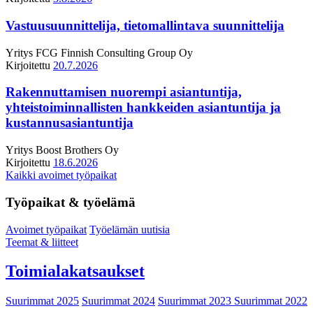
Vastuusuunnittelija, tietomallintava suunnittelija
Yritys
FCG Finnish Consulting Group Oy
Kirjoitettu
20.7.2026
Rakennuttamisen nuorempi asiantuntija,
yhteistoiminnallisten hankkeiden asiantuntija ja
kustannusasiantuntija
Yritys
Boost Brothers Oy
Kirjoitettu
18.6.2026
Kaikki avoimet työpaikat
Työpaikat & työelämä
Avoimet työpaikat
Työelämän uutisia
Teemat & liitteet
Toimialakatsaukset
Suurimmat 2025
Suurimmat 2024
Suurimmat 2023
Suurimmat 2022