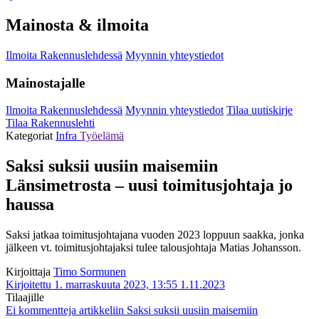
Mainosta & ilmoita
Ilmoita Rakennuslehdessä
Myynnin yhteystiedot
Mainostajalle
Ilmoita Rakennuslehdessä
Myynnin yhteystiedot
Tilaa uutiskirje
Tilaa Rakennuslehti
Kategoriat
Infra
Työelämä
Saksi suksii uusiin maisemiin
Länsimetrosta – uusi toimitusjohtaja jo
haussa
Saksi jatkaa toimitusjohtajana vuoden 2023 loppuun saakka, jonka
jälkeen vt. toimitusjohtajaksi tulee talousjohtaja Matias Johansson.
Kirjoittaja
Timo Sormunen
Kirjoitettu 1. marraskuuta 2023, 13:55
1.11.2023
Tilaajille
Ei kommentteja
artikkeliin Saksi suksii uusiin maisemiin