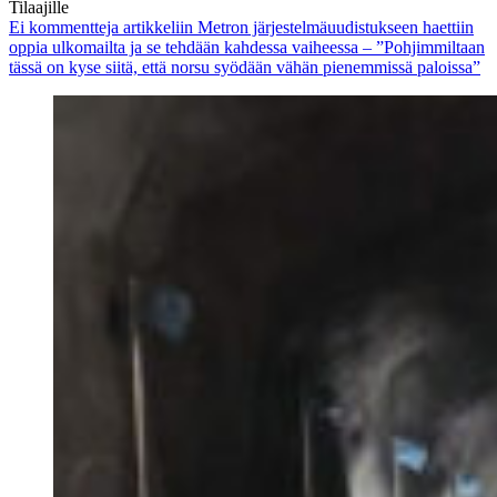
Tilaajille
Ei kommentteja
artikkeliin Metron järjestelmäuudistukseen haettiin
oppia ulkomailta ja se tehdään kahdessa vaiheessa – ”Pohjimmiltaan
tässä on kyse siitä, että norsu syödään vähän pienemmissä paloissa”