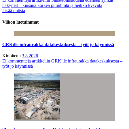
Ei kommentteja
artikkeliin Sahateollisuudella edelleen synkät
näkymät – kiusana korkea puunhinta ja heikko kysyntä
Lisää uutisia
Viikon luetuimmat
GRK:lle infraurakka datakeskuksesta – työt jo käynnissä
Kirjoitettu
3.8.2026
Ei kommentteja
artikkeliin GRK:lle infraurakka datakeskuksesta –
työt jo käynnissä