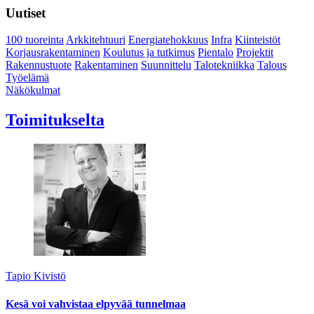
Uutiset
100 tuoreinta
Arkkitehtuuri
Energiatehokkuus
Infra
Kiinteistöt
Korjausrakentaminen
Koulutus ja tutkimus
Pientalo
Projektit
Rakennustuote
Rakentaminen
Suunnittelu
Talotekniikka
Talous
Työelämä
Näkökulmat
Toimitukselta
Tapio Kivistö
Kesä voi vahvistaa elpyvää tunnelmaa