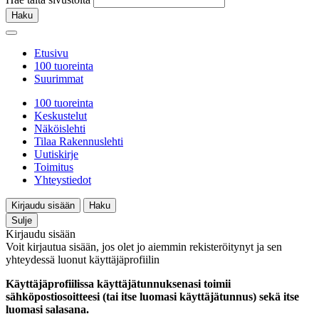
Haku
Etusivu
100 tuoreinta
Suurimmat
100 tuoreinta
Keskustelut
Näköislehti
Tilaa Rakennuslehti
Uutiskirje
Toimitus
Yhteystiedot
Kirjaudu sisään
Haku
Sulje
Kirjaudu sisään
Voit kirjautua sisään, jos olet jo aiemmin rekisteröitynyt ja sen
yhteydessä luonut käyttäjäprofiilin
Käyttäjäprofiilissa käyttäjätunnuksenasi toimii
sähköpostiosoitteesi (tai itse luomasi käyttäjätunnus) sekä itse
luomasi salasana.