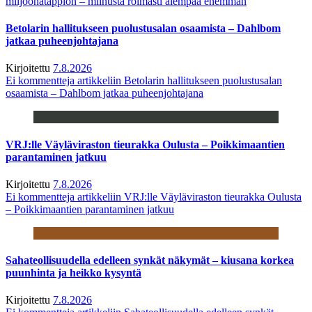
miljoonatappion – miinusta roimasti aiempaa enemmän
Betolarin hallitukseen puolustusalan osaamista – Dahlbom
jatkaa puheenjohtajana
Kirjoitettu
7.8.2026
Ei kommentteja
artikkeliin Betolarin hallitukseen puolustusalan
osaamista – Dahlbom jatkaa puheenjohtajana
VRJ:lle Väyläviraston tieurakka Oulusta – Poikkimaantien
parantaminen jatkuu
Kirjoitettu
7.8.2026
Ei kommentteja
artikkeliin VRJ:lle Väyläviraston tieurakka Oulusta
– Poikkimaantien parantaminen jatkuu
Sahateollisuudella edelleen synkät näkymät – kiusana korkea
puunhinta ja heikko kysyntä
Kirjoitettu
7.8.2026