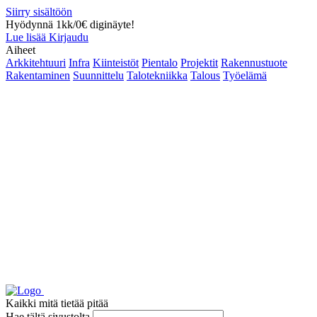
Siirry sisältöön
Hyödynnä 1kk/0€ diginäyte!
Lue lisää
Kirjaudu
Aiheet
Arkkitehtuuri
Infra
Kiinteistöt
Pientalo
Projektit
Rakennustuote
Rakentaminen
Suunnittelu
Talotekniikka
Talous
Työelämä
Kaikki mitä tietää pitää
Hae tältä sivustolta