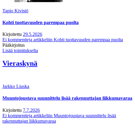
Tapio Kivistö
Kohti tuottavuuden parempaa puolta
Kirjoitettu
29.5.2026
Ei kommentteja
artikkeliin Kohti tuottavuuden parempaa puolta
Pääkirjoitus
Lisää toimitukselta
Vieraskynä
Jarkko Liuska
Muuntojoustava suunnittelu lisää rakennuttajan liikkumavaraa
Kirjoitettu
7.7.2026
Ei kommentteja
artikkeliin Muuntojoustava suunnittelu lisää
rakennuttajan liikkumavaraa