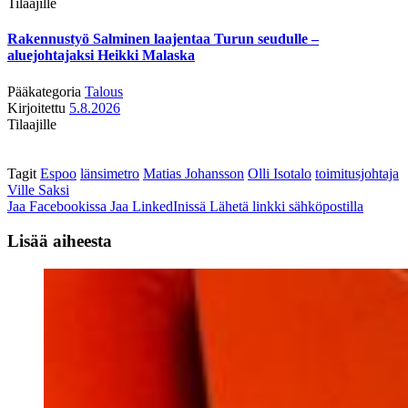
Tilaajille
Rakennustyö Salminen laajentaa Turun seudulle –
aluejohtajaksi Heikki Malaska
Pääkategoria
Talous
Kirjoitettu
5.8.2026
Tilaajille
Tagit
Espoo
länsimetro
Matias Johansson
Olli Isotalo
toimitusjohtaja
Ville Saksi
Jaa Facebookissa
Jaa LinkedInissä
Lähetä linkki sähköpostilla
Lisää aiheesta