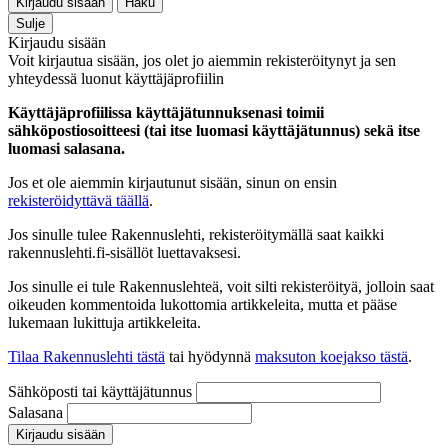
Kirjaudu sisään
Haku
Sulje
Kirjaudu sisään
Voit kirjautua sisään, jos olet jo aiemmin rekisteröitynyt ja sen
yhteydessä luonut käyttäjäprofiilin
Käyttäjäprofiilissa käyttäjätunnuksenasi toimii
sähköpostiosoitteesi (tai itse luomasi käyttäjätunnus) sekä itse
luomasi salasana.
Jos et ole aiemmin kirjautunut sisään, sinun on ensin
rekisteröidyttävä täällä
.
Jos sinulle tulee Rakennuslehti, rekisteröitymällä saat kaikki
rakennuslehti.fi-sisällöt luettavaksesi.
Jos sinulle ei tule Rakennuslehteä, voit silti rekisteröityä, jolloin saat
oikeuden kommentoida lukottomia artikkeleita, mutta et pääse
lukemaan lukittuja artikkeleita.
Tilaa Rakennuslehti tästä
tai hyödynnä
maksuton koejakso tästä
.
Sähköposti tai käyttäjätunnus
Salasana
Kirjaudu sisään