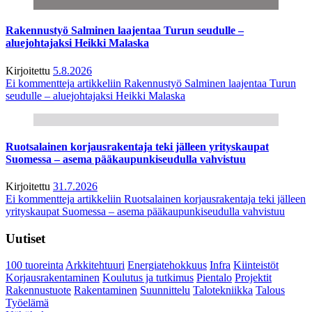
Rakennustyö Salminen laajentaa Turun seudulle –
aluejohtajaksi Heikki Malaska
Kirjoitettu
5.8.2026
Ei kommentteja
artikkeliin Rakennustyö Salminen laajentaa Turun
seudulle – aluejohtajaksi Heikki Malaska
Ruotsalainen korjausrakentaja teki jälleen yrityskaupat
Suomessa – asema pääkaupunkiseudulla vahvistuu
Kirjoitettu
31.7.2026
Ei kommentteja
artikkeliin Ruotsalainen korjausrakentaja teki jälleen
yrityskaupat Suomessa – asema pääkaupunkiseudulla vahvistuu
Uutiset
100 tuoreinta
Arkkitehtuuri
Energiatehokkuus
Infra
Kiinteistöt
Korjausrakentaminen
Koulutus ja tutkimus
Pientalo
Projektit
Rakennustuote
Rakentaminen
Suunnittelu
Talotekniikka
Talous
Työelämä