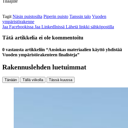
Tilaajille
Tagit
Näsin puistosilta
Piperin puisto
Tanssin talo
Vuoden
ympäristörakenne
Jaa Facebookissa
Jaa LinkedInissä
Lähetä linkki sähköpostilla
Tätä artikkelia ei ole kommentoitu
0 vastausta artikkeliin “Ansiokas materiaalien käyttö yhdistää
Vuoden ympäristörakenteen finalisteja”
Rakennuslehden luetuimmat
Tänään
Tällä viikolla
Tässä kuussa