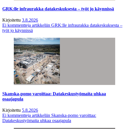
GRK:lle infraurakka datakeskuksesta – työt jo käynnissä
Kirjoitettu
3.8.2026
Ei kommentteja
artikkeliin GRK:lle infraurakka datakeskuksesta –
työt jo käynnissä
Skanska-pomo varoittaa: Datakeskustyömaita uhkaa
osaajapula
Kirjoitettu
5.8.2026
Ei kommentteja
artikkeliin Skanska-pomo varoittaa:
Datakeskustyömaita uhkaa osaajapula