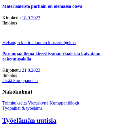
Materiaaleista parhain on olemassa oleva
Kirjoitettu
18.9.2023
Ilmoitus
Helsingin kiertotalouden klusteriohjelma
Parempaa tietoa kierrätysmateriaaleista kaivataan
rakennusalalla
Kirjoitettu
21.8.2023
Ilmoitus
Lisää kumppaneilta
Näkökulmat
Toimitukselta
Vieraskynä
Kumppaniblogit
Työpaikat & työelämä
Työelämän uutisia