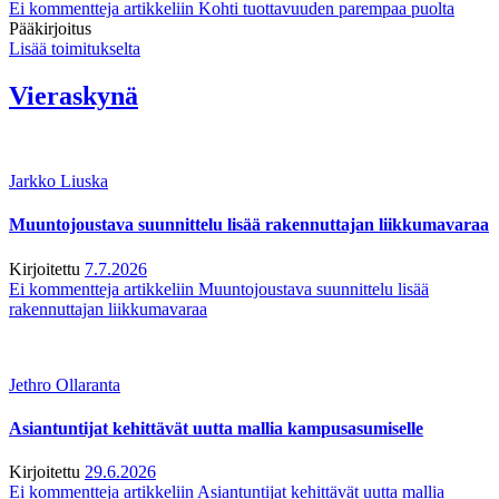
Ei kommentteja
artikkeliin Kohti tuottavuuden parempaa puolta
Pääkirjoitus
Lisää toimitukselta
Vieraskynä
Jarkko Liuska
Muuntojoustava suunnittelu lisää rakennuttajan liikkumavaraa
Kirjoitettu
7.7.2026
Ei kommentteja
artikkeliin Muuntojoustava suunnittelu lisää
rakennuttajan liikkumavaraa
Jethro Ollaranta
Asiantuntijat kehittävät uutta mallia kampusasumiselle
Kirjoitettu
29.6.2026
Ei kommentteja
artikkeliin Asiantuntijat kehittävät uutta mallia