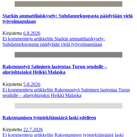
Starkin ammattilaiskysely: Suhdannekuopasta päädytään vielä
työvoimapulaan
Kirjoitettu
6.8.2026
Ei kommentteja
artikkeliin Starkin ammattilaiskysely:
Suhdannekuopasta päädytään vielä työvoimapulaan
Rakennustyö Salminen laajentaa Turun seudulle –
aluejohtajaksi Heikki Malaska
Kirjoitettu
5.8.2026
Ei kommentteja
artikkeliin Rakennustyö Salminen laajentaa Turun
seudulle – aluejohtajaksi Heikki Malaska
Rakentamisen työntekijämäärä laski edelleen
Kirjoitettu
22.7.2026
Ei kommentteja
artikkeliin Rakentamisen työntekijämäärä laski