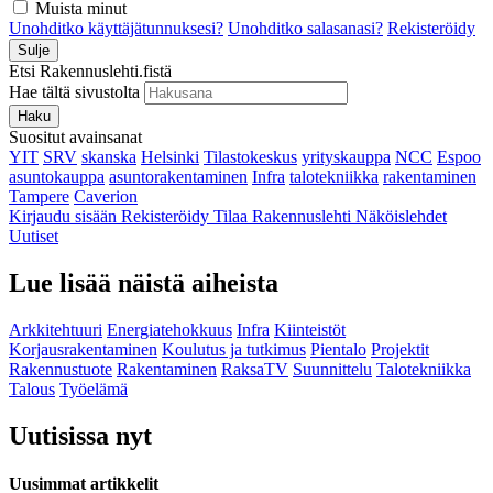
Muista minut
Unohditko käyttäjätunnuksesi?
Unohditko salasanasi?
Rekisteröidy
Sulje
Etsi Rakennuslehti.fistä
Hae tältä sivustolta
Haku
Suositut avainsanat
YIT
SRV
skanska
Helsinki
Tilastokeskus
yrityskauppa
NCC
Espoo
asuntokauppa
asuntorakentaminen
Infra
talotekniikka
rakentaminen
Tampere
Caverion
Kirjaudu sisään
Rekisteröidy
Tilaa Rakennuslehti
Näköislehdet
Uutiset
Lue lisää näistä aiheista
Arkkitehtuuri
Energiatehokkuus
Infra
Kiinteistöt
Korjausrakentaminen
Koulutus ja tutkimus
Pientalo
Projektit
Rakennustuote
Rakentaminen
RaksaTV
Suunnittelu
Talotekniikka
Talous
Työelämä
Uutisissa nyt
Uusimmat artikkelit