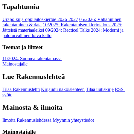
Tapahtumia
Urapolkuja-oppilaitoskiertue 2026-2027
05/2026: Vähähiilinen
rakentaminen & data
10/2025: Rakentamisen kiertotalous 2025:
Jätteistä materiaaleiksi
09/2024: Recticel Talks 2024: Moderni ja
paloturvallinen loiva katto
Teemat ja liitteet
11/2024: Suomea rakentamassa
Mainostajalle
Lue Rakennuslehteä
Tilaa Rakennuslehti
Kirjaudu näköislehteen
Tilaa uutiskirje
RSS-
syöte
Mainosta & ilmoita
Ilmoita Rakennuslehdessä
Myynnin yhteystiedot
Mainostajalle