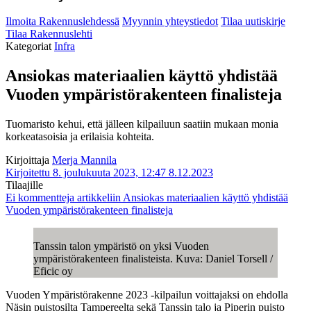
Ilmoita Rakennuslehdessä
Myynnin yhteystiedot
Tilaa uutiskirje
Tilaa Rakennuslehti
Kategoriat
Infra
Ansiokas materiaalien käyttö yhdistää
Vuoden ympäristörakenteen finalisteja
Tuomaristo kehui, että jälleen kilpailuun saatiin mukaan monia
korkeatasoisia ja erilaisia kohteita.
Kirjoittaja
Merja Mannila
Kirjoitettu 8. joulukuuta 2023, 12:47
8.12.2023
Tilaajille
Ei kommentteja
artikkeliin Ansiokas materiaalien käyttö yhdistää
Vuoden ympäristörakenteen finalisteja
Tanssin talon ympäristö on yksi Vuoden
ympäristörakenteen finalisteista. Kuva: Daniel Torsell /
Eficic oy
Vuoden Ympäristörakenne 2023 -kilpailun voittajaksi on ehdolla
Näsin puistosilta Tampereelta sekä Tanssin talo ja Piperin puisto