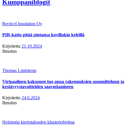
Kumppaniblogit
Recticel Insulation Oy
PIR-katto pitää pintansa kovillakin keleillä
Kirjoitettu
21.10.2024
Ilmoitus
Thomas Lindstrom
Virtuaalinen kaksonen tuo apua rakennuksien suunnitteluun ja
kestävyystavoitteiden saavuttamiseen
Kirjoitettu
24.6.2024
Ilmoitus
Helsingin kiertotalouden klusteriohjelma