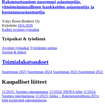
Rakennuttamisen nuorempi asiantuntija,
yhteistoiminnallisten hankkeiden asiantuntija ja
kustannusasiantuntija
Yritys
Boost Brothers Oy
Kirjoitettu
18.6.2026
Kaikki avoimet työpaikat
Työpaikat & työelämä
Avoimet työpaikat
Työelämän uutisia
Teemat & liitteet
Toimialakatsaukset
Suurimmat 2025
Suurimmat 2024
Suurimmat 2023
Suurimmat 2022
Kaupalliset liitteet
11/2025: Suomea rakentamassa
12/2024: INFRA-lehti
11/2024:
Suomea rakentamassa
11/2023: Jokka − Rakennusteollisuus RT:n
lehti kestävästä rakentamisesta