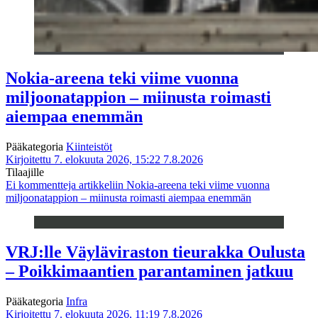
Nokia-areena teki viime vuonna
miljoonatappion – miinusta roimasti
aiempaa enemmän
Pääkategoria
Kiinteistöt
Kirjoitettu 7. elokuuta 2026, 15:22
7.8.2026
Tilaajille
Ei kommentteja
artikkeliin Nokia-areena teki viime vuonna
miljoonatappion – miinusta roimasti aiempaa enemmän
VRJ:lle Väyläviraston tieurakka Oulusta
– Poikkimaantien parantaminen jatkuu
Pääkategoria
Infra
Kirjoitettu 7. elokuuta 2026, 11:19
7.8.2026