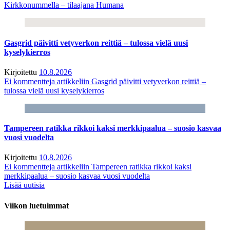
Kirkkonummella – tilaajana Humana
Gasgrid päivitti vetyverkon reittiä – tulossa vielä uusi
kyselykierros
Kirjoitettu
10.8.2026
Ei kommentteja
artikkeliin Gasgrid päivitti vetyverkon reittiä –
tulossa vielä uusi kyselykierros
Tampereen ratikka rikkoi kaksi merkkipaalua – suosio kasvaa
vuosi vuodelta
Kirjoitettu
10.8.2026
Ei kommentteja
artikkeliin Tampereen ratikka rikkoi kaksi
merkkipaalua – suosio kasvaa vuosi vuodelta
Lisää uutisia
Viikon luetuimmat