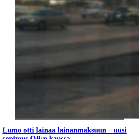
Lumo otti lainaa lainanmaksuun – uusi
sopimus OP:n kanssa