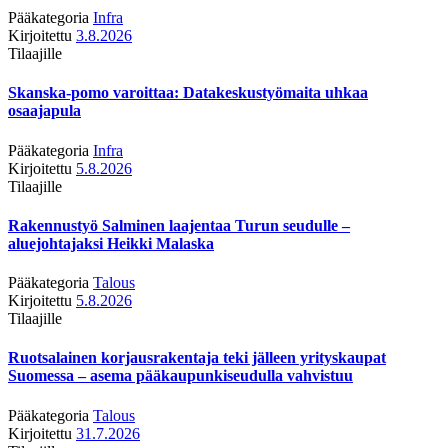
Pääkategoria
Infra
Kirjoitettu
3.8.2026
Tilaajille
Skanska-pomo varoittaa: Datakeskustyömaita uhkaa
osaajapula
Pääkategoria
Infra
Kirjoitettu
5.8.2026
Tilaajille
Rakennustyö Salminen laajentaa Turun seudulle –
aluejohtajaksi Heikki Malaska
Pääkategoria
Talous
Kirjoitettu
5.8.2026
Tilaajille
Ruotsalainen korjausrakentaja teki jälleen yrityskaupat
Suomessa – asema pääkaupunkiseudulla vahvistuu
Pääkategoria
Talous
Kirjoitettu
31.7.2026