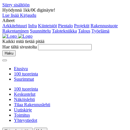
Siirry sisältöön
Hyödynnä 1kk/0€ diginäyte!
Lue lisää
Kirjaudu
Aiheet
Arkkitehtuuri
Infra
Kiinteistöt
Pientalo
Projektit
Rakennustuote
Rakentaminen
Suunnittelu
Talotekniikka
Talous
Työelämä
Kaikki mitä tietää pitää
Hae tältä sivustolta
Haku
Etusivu
100 tuoreinta
Suurimmat
100 tuoreinta
Keskustelut
Näköislehti
Tilaa Rakennuslehti
Uutiskirje
Toimitus
Yhteystiedot