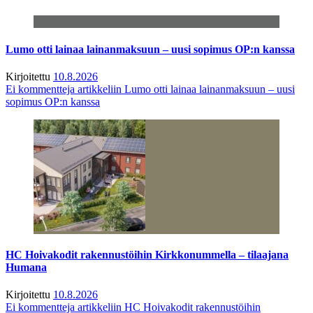
Lumo otti lainaa lainanmaksuun – uusi sopimus OP:n kanssa
Kirjoitettu
10.8.2026
Ei kommentteja
artikkeliin Lumo otti lainaa lainanmaksuun – uusi
sopimus OP:n kanssa
HC Hoivakodit rakennustöihin Kirkkonummella – tilaajana
Humana
Kirjoitettu
10.8.2026
Ei kommentteja
artikkeliin HC Hoivakodit rakennustöihin