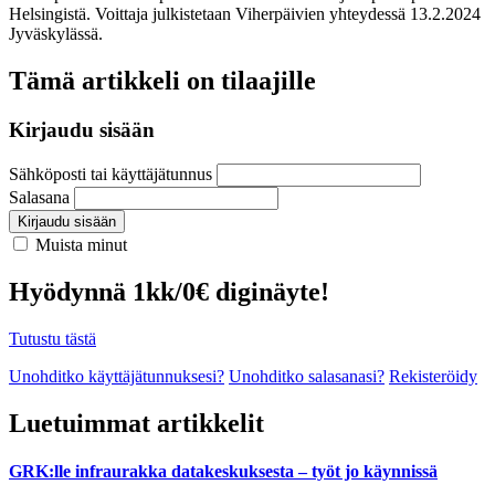
Helsingistä. Voittaja julkistetaan Viherpäivien yhteydessä 13.2.2024
Jyväskylässä.
Tämä artikkeli on tilaajille
Kirjaudu sisään
Sähköposti tai käyttäjätunnus
Salasana
Kirjaudu sisään
Muista minut
Hyödynnä 1kk/0€ diginäyte!
Tutustu tästä
Unohditko käyttäjätunnuksesi?
Unohditko salasanasi?
Rekisteröidy
Luetuimmat artikkelit
GRK:lle infraurakka datakeskuksesta – työt jo käynnissä