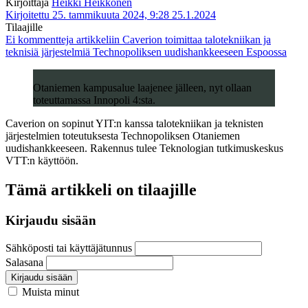
Kirjoittaja
Heikki Heikkonen
Kirjoitettu 25. tammikuuta 2024, 9:28
25.1.2024
Tilaajille
Ei kommentteja
artikkeliin Caverion toimittaa talotekniikan ja
teknisiä järjestelmiä Technopoliksen uudishankkeeseen Espoossa
Otaniemen kampusalue laajenee jälleen, nyt ollaan
toteuttamassa Innopoli 4:sta.
Caverion on sopinut YIT:n kanssa talotekniikan ja teknisten
järjestelmien toteutuksesta Technopoliksen Otaniemen
uudishankkeeseen. Rakennus tulee Teknologian tutkimuskeskus
VTT:n käyttöön.
Tämä artikkeli on tilaajille
Kirjaudu sisään
Sähköposti tai käyttäjätunnus
Salasana
Kirjaudu sisään
Muista minut