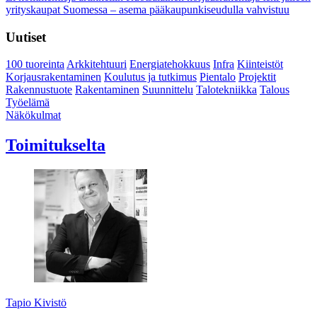
yrityskaupat Suomessa – asema pääkaupunkiseudulla vahvistuu
Uutiset
100 tuoreinta
Arkkitehtuuri
Energiatehokkuus
Infra
Kiinteistöt
Korjausrakentaminen
Koulutus ja tutkimus
Pientalo
Projektit
Rakennustuote
Rakentaminen
Suunnittelu
Talotekniikka
Talous
Työelämä
Näkökulmat
Toimitukselta
Tapio Kivistö