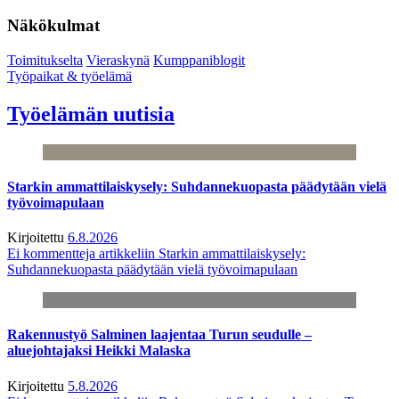
Näkökulmat
Toimitukselta
Vieraskynä
Kumppaniblogit
Työpaikat & työelämä
Työelämän uutisia
Starkin ammattilaiskysely: Suhdannekuopasta päädytään vielä
työvoimapulaan
Kirjoitettu
6.8.2026
Ei kommentteja
artikkeliin Starkin ammattilaiskysely:
Suhdannekuopasta päädytään vielä työvoimapulaan
Rakennustyö Salminen laajentaa Turun seudulle –
aluejohtajaksi Heikki Malaska
Kirjoitettu
5.8.2026