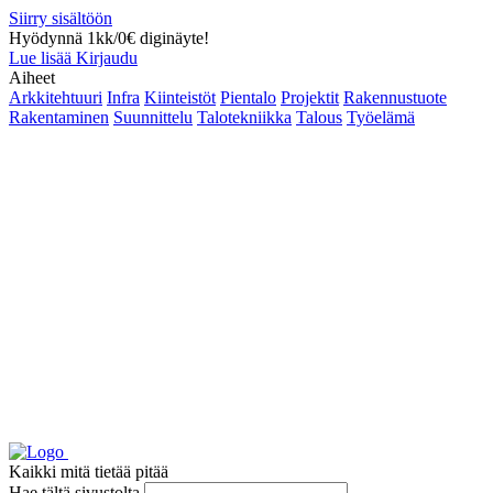
Siirry sisältöön
Hyödynnä 1kk/0€ diginäyte!
Lue lisää
Kirjaudu
Aiheet
Arkkitehtuuri
Infra
Kiinteistöt
Pientalo
Projektit
Rakennustuote
Rakentaminen
Suunnittelu
Talotekniikka
Talous
Työelämä
Kaikki mitä tietää pitää
Hae tältä sivustolta