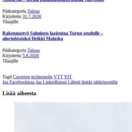
Pääkategoria
Talous
Kirjoitettu
31.7.2026
Tilaajille
Rakennustyö Salminen laajentaa Turun seudulle –
aluejohtajaksi Heikki Malaska
Pääkategoria
Talous
Kirjoitettu
5.8.2026
Tilaajille
Tagit
Caverion
technopolis
VTT
YIT
Jaa Facebookissa
Jaa LinkedInissä
Lähetä linkki sähköpostilla
Lisää aiheesta