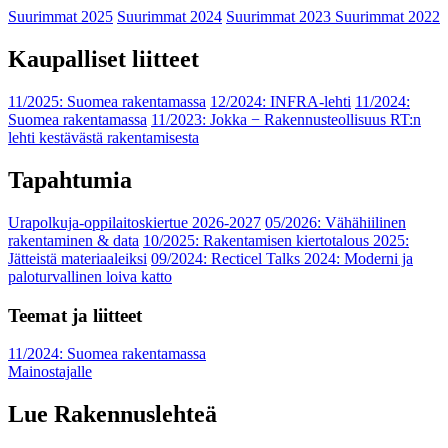
Suurimmat 2025
Suurimmat 2024
Suurimmat 2023
Suurimmat 2022
Kaupalliset liitteet
11/2025: Suomea rakentamassa
12/2024: INFRA-lehti
11/2024:
Suomea rakentamassa
11/2023: Jokka − Rakennusteollisuus RT:n
lehti kestävästä rakentamisesta
Tapahtumia
Urapolkuja-oppilaitoskiertue 2026-2027
05/2026: Vähähiilinen
rakentaminen & data
10/2025: Rakentamisen kiertotalous 2025:
Jätteistä materiaaleiksi
09/2024: Recticel Talks 2024: Moderni ja
paloturvallinen loiva katto
Teemat ja liitteet
11/2024: Suomea rakentamassa
Mainostajalle
Lue Rakennuslehteä