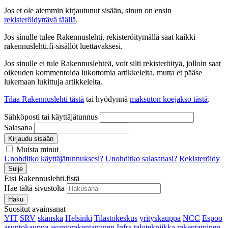
Jos et ole aiemmin kirjautunut sisään, sinun on ensin
rekisteröidyttävä täällä
.
Jos sinulle tulee Rakennuslehti, rekisteröitymällä saat kaikki
rakennuslehti.fi-sisällöt luettavaksesi.
Jos sinulle ei tule Rakennuslehteä, voit silti rekisteröityä, jolloin saat
oikeuden kommentoida lukottomia artikkeleita, mutta et pääse
lukemaan lukittuja artikkeleita.
Tilaa Rakennuslehti tästä
tai hyödynnä
maksuton koejakso tästä
.
Sähköposti tai käyttäjätunnus
Salasana
Kirjaudu sisään
Muista minut
Unohditko käyttäjätunnuksesi?
Unohditko salasanasi?
Rekisteröidy
Sulje
Etsi Rakennuslehti.fistä
Hae tältä sivustolta
Haku
Suositut avainsanat
YIT
SRV
skanska
Helsinki
Tilastokeskus
yrityskauppa
NCC
Espoo
asuntokauppa
asuntorakentaminen
Infra
talotekniikka
rakentaminen