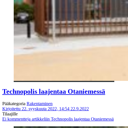
Technopolis laajentaa Otaniemessä
Pääkategoria
Rakentaminen
Kirjoitettu 22. syyskuuta 2022, 14:54
22.9.2022
Tilaajille
Ei kommentteja
artikkeliin Technopolis laajentaa Otaniemessä