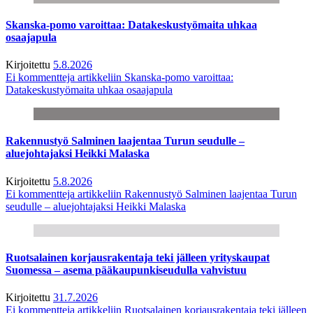
Skanska-pomo varoittaa: Datakeskustyömaita uhkaa
osaajapula
Kirjoitettu
5.8.2026
Ei kommentteja
artikkeliin Skanska-pomo varoittaa:
Datakeskustyömaita uhkaa osaajapula
Rakennustyö Salminen laajentaa Turun seudulle –
aluejohtajaksi Heikki Malaska
Kirjoitettu
5.8.2026
Ei kommentteja
artikkeliin Rakennustyö Salminen laajentaa Turun
seudulle – aluejohtajaksi Heikki Malaska
Ruotsalainen korjausrakentaja teki jälleen yrityskaupat
Suomessa – asema pääkaupunkiseudulla vahvistuu
Kirjoitettu
31.7.2026
Ei kommentteja
artikkeliin Ruotsalainen korjausrakentaja teki jälleen