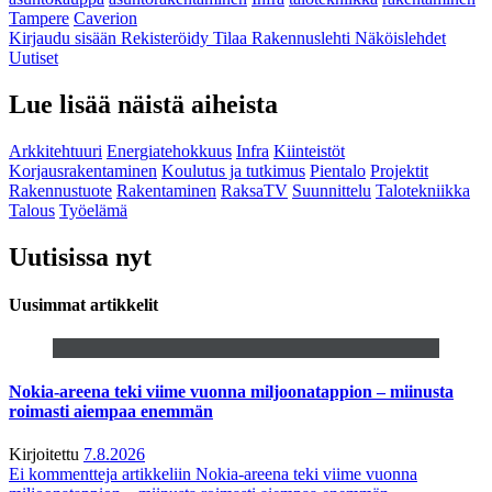
Tampere
Caverion
Kirjaudu sisään
Rekisteröidy
Tilaa Rakennuslehti
Näköislehdet
Uutiset
Lue lisää näistä aiheista
Arkkitehtuuri
Energiatehokkuus
Infra
Kiinteistöt
Korjausrakentaminen
Koulutus ja tutkimus
Pientalo
Projektit
Rakennustuote
Rakentaminen
RaksaTV
Suunnittelu
Talotekniikka
Talous
Työelämä
Uutisissa nyt
Uusimmat artikkelit
Nokia-areena teki viime vuonna miljoonatappion – miinusta
roimasti aiempaa enemmän
Kirjoitettu
7.8.2026
Ei kommentteja
artikkeliin Nokia-areena teki viime vuonna