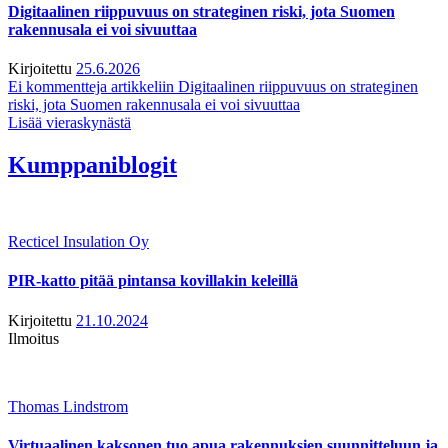
Digitaalinen riippuvuus on strateginen riski, jota Suomen
rakennusala ei voi sivuuttaa
Kirjoitettu
25.6.2026
Ei kommentteja
artikkeliin Digitaalinen riippuvuus on strateginen
riski, jota Suomen rakennusala ei voi sivuuttaa
Lisää vieraskynästä
Kumppaniblogit
Recticel Insulation Oy
PIR-katto pitää pintansa kovillakin keleillä
Kirjoitettu
21.10.2024
Ilmoitus
Thomas Lindstrom
Virtuaalinen kaksonen tuo apua rakennuksien suunnitteluun ja