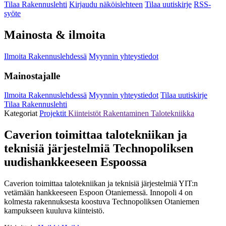
Tilaa Rakennuslehti
Kirjaudu näköislehteen
Tilaa uutiskirje
RSS-
syöte
Mainosta & ilmoita
Ilmoita Rakennuslehdessä
Myynnin yhteystiedot
Mainostajalle
Ilmoita Rakennuslehdessä
Myynnin yhteystiedot
Tilaa uutiskirje
Tilaa Rakennuslehti
Kategoriat
Projektit
Kiinteistöt
Rakentaminen
Talotekniikka
Caverion toimittaa talotekniikan ja
teknisiä järjestelmiä Technopoliksen
uudishankkeeseen Espoossa
Caverion toimittaa talotekniikan ja teknisiä järjestelmiä YIT:n
vetämään hankkeeseen Espoon Otaniemessä. Innopoli 4 on
kolmesta rakennuksesta koostuva Technopoliksen Otaniemen
kampukseen kuuluva kiinteistö.