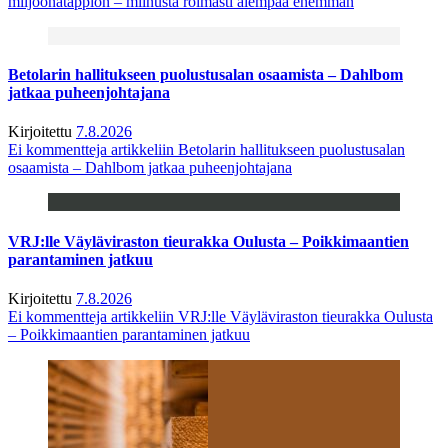
miljoonatappion – miinusta roimasti aiempaa enemmän
Betolarin hallitukseen puolustusalan osaamista – Dahlbom
jatkaa puheenjohtajana
Kirjoitettu
7.8.2026
Ei kommentteja
artikkeliin Betolarin hallitukseen puolustusalan
osaamista – Dahlbom jatkaa puheenjohtajana
VRJ:lle Väyläviraston tieurakka Oulusta – Poikkimaantien
parantaminen jatkuu
Kirjoitettu
7.8.2026
Ei kommentteja
artikkeliin VRJ:lle Väyläviraston tieurakka Oulusta
– Poikkimaantien parantaminen jatkuu