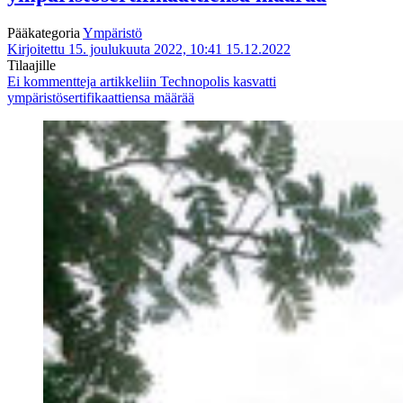
Pääkategoria
Ympäristö
Kirjoitettu 15. joulukuuta 2022, 10:41
15.12.2022
Tilaajille
Ei kommentteja
artikkeliin Technopolis kasvatti
ympäristösertifikaattiensa määrää