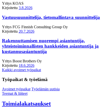
Yritys
KOAS
Kirjoitettu
3.8.2026
Vastuusuunnittelija, tietomallintava suunnittelija
Yritys
FCG Finnish Consulting Group Oy
Kirjoitettu
20.7.2026
Rakennuttamisen nuorempi asiantuntija,
yhteistoiminnallisten hankkeiden asiantuntija ja
kustannusasiantuntija
Yritys
Boost Brothers Oy
Kirjoitettu
18.6.2026
Kaikki avoimet työpaikat
Työpaikat & työelämä
Avoimet työpaikat
Työelämän uutisia
Teemat & liitteet
Toimialakatsaukset