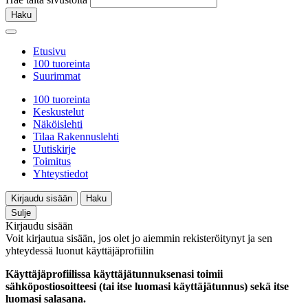
Haku
Etusivu
100 tuoreinta
Suurimmat
100 tuoreinta
Keskustelut
Näköislehti
Tilaa Rakennuslehti
Uutiskirje
Toimitus
Yhteystiedot
Kirjaudu sisään
Haku
Sulje
Kirjaudu sisään
Voit kirjautua sisään, jos olet jo aiemmin rekisteröitynyt ja sen
yhteydessä luonut käyttäjäprofiilin
Käyttäjäprofiilissa käyttäjätunnuksenasi toimii
sähköpostiosoitteesi (tai itse luomasi käyttäjätunnus) sekä itse
luomasi salasana.