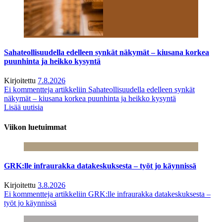
Sahateollisuudella edelleen synkät näkymät – kiusana korkea
puunhinta ja heikko kysyntä
Kirjoitettu
7.8.2026
Ei kommentteja
artikkeliin Sahateollisuudella edelleen synkät
näkymät – kiusana korkea puunhinta ja heikko kysyntä
Lisää uutisia
Viikon luetuimmat
GRK:lle infraurakka datakeskuksesta – työt jo käynnissä
Kirjoitettu
3.8.2026
Ei kommentteja
artikkeliin GRK:lle infraurakka datakeskuksesta –
työt jo käynnissä