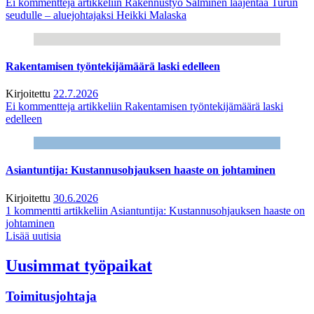
Ei kommentteja
artikkeliin Rakennustyö Salminen laajentaa Turun
seudulle – aluejohtajaksi Heikki Malaska
Rakentamisen työntekijämäärä laski edelleen
Kirjoitettu
22.7.2026
Ei kommentteja
artikkeliin Rakentamisen työntekijämäärä laski
edelleen
Asiantuntija: Kustannusohjauksen haaste on johtaminen
Kirjoitettu
30.6.2026
1 kommentti
artikkeliin Asiantuntija: Kustannusohjauksen haaste on
johtaminen
Lisää uutisia
Uusimmat työpaikat
Toimitusjohtaja