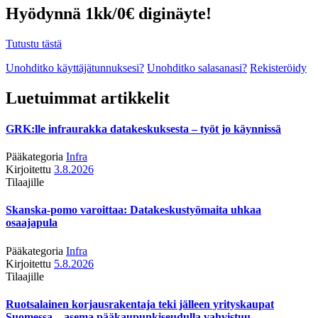
Hyödynnä 1kk/0€ diginäyte!
Tutustu tästä
Unohditko käyttäjätunnuksesi?
Unohditko salasanasi?
Rekisteröidy
Luetuimmat artikkelit
GRK:lle infraurakka datakeskuksesta – työt jo käynnissä
Pääkategoria
Infra
Kirjoitettu
3.8.2026
Tilaajille
Skanska-pomo varoittaa: Datakeskustyömaita uhkaa
osaajapula
Pääkategoria
Infra
Kirjoitettu
5.8.2026
Tilaajille
Ruotsalainen korjausrakentaja teki jälleen yrityskaupat
Suomessa – asema pääkaupunkiseudulla vahvistuu