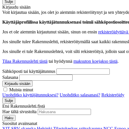
Sulje
Kirjaudu sisään
Voit kirjautua sisään, jos olet jo aiemmin rekisteröitynyt ja sen yhteyde
Käyttäjäprofiilissa käyttäjätunnuksenasi toimii sähköpostiosoittees
Jos et ole aiemmin kirjautunut sisään, sinun on ensin
rekisteröidyttävä 
Jos sinulle tulee Rakennuslehti, rekisteröitymällä saat kaikki rakennusle
Jos sinulle ei tule Rakennuslehteä, voit silti rekisteröityä, jolloin sa
Tilaa Rakennuslehti tästä
tai hyödynnä
maksuton koejakso tästä
.
Sähköposti tai käyttäjätunnus
Salasana
Kirjaudu sisään
Muista minut
Unohditko käyttäjätunnuksesi?
Unohditko salasanasi?
Rekisteröidy
Sulje
Etsi Rakennuslehti.fistä
Hae tältä sivustolta
Haku
Suositut avainsanat
YIT
SRV
skanska
Helsinki
Tilastokeskus
yrityskauppa
NCC
Espoo