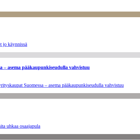
t jo käynnissä
ssa – asema pääkaupunkiseudulla vahvistuu
en yrityskaupat Suomessa – asema pääkaupunkiseudulla vahvistuu
ita uhkaa osaajapula