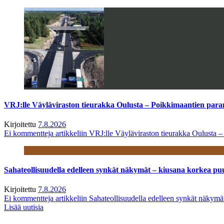
VRJ:lle Väyläviraston tieurakka Oulusta – Poikkimaantien par
Kirjoitettu
7.8.2026
Ei kommentteja
artikkeliin VRJ:lle Väyläviraston tieurakka Oulusta 
Sahateollisuudella edelleen synkät näkymät – kiusana korkea pu
Kirjoitettu
7.8.2026
Ei kommentteja
artikkeliin Sahateollisuudella edelleen synkät näkym
Lisää uutisia