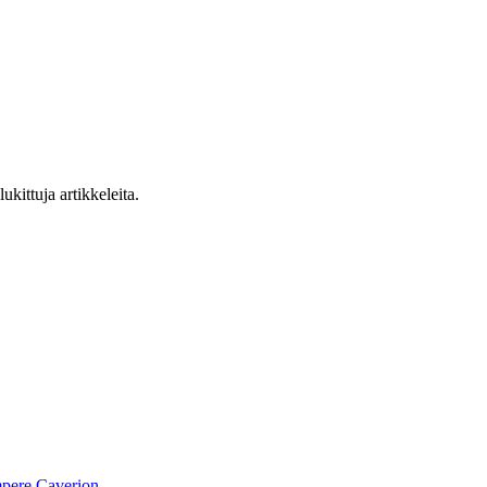
ukittuja artikkeleita.
pere
Caverion