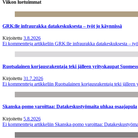
Viikon luetuimmat
GRK:lle infraurakka datakeskuksesta – työt jo käynnissä
Kirjoitettu
3.8.2026
Ei kommentteja
artikkeliin GRK:lle infraurakka datakeskuksesta – työ
Ruotsalainen korjausrakentaja teki jälleen yrityskaupat Suome
Kirjoitettu
31.7.2026
Ei kommentteja
artikkeliin Ruotsalainen korjausrakentaja teki jälle
Skanska-pomo varoittaa: Datakeskustyömaita uhkaa osaajapula
Kirjoitettu
5.8.2026
Ei kommentteja
artikkeliin Skanska-pomo varoittaa: Datakeskustyöma