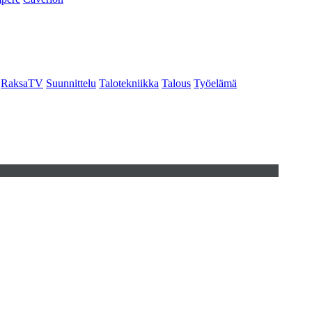
RaksaTV
Suunnittelu
Talotekniikka
Talous
Työelämä