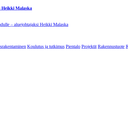
i Heikki Malaska
dulle – aluejohtajaksi Heikki Malaska
srakentaminen
Koulutus ja tutkimus
Pientalo
Projektit
Rakennustuote
R