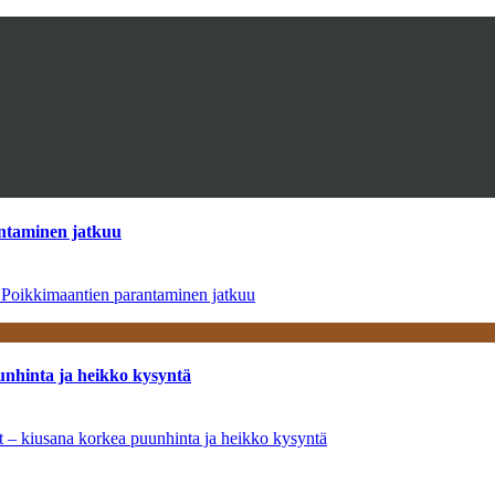
antaminen jatkuu
– Poikkimaantien parantaminen jatkuu
unhinta ja heikko kysyntä
ät – kiusana korkea puunhinta ja heikko kysyntä