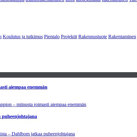
n
Koulutus ja tutkimus
Pientalo
Projektit
Rakennustuote
Rakentaminen
imasti aiempaa enemmän
tappion – miinusta roimasti aiempaa enemmän
aa puheenjohtajana
amista – Dahlbom jatkaa puheenjohtajana