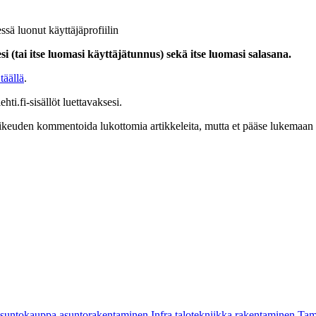
ssä luonut käyttäjäprofiilin
i (tai itse luomasi käyttäjätunnus) sekä itse luomasi salasana.
täällä
.
hti.fi-sisällöt luettavaksesi.
at oikeuden kommentoida lukottomia artikkeleita, mutta et pääse lukemaan l
asuntokauppa
asuntorakentaminen
Infra
talotekniikka
rakentaminen
Tam