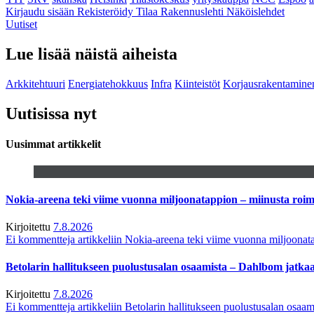
Kirjaudu sisään
Rekisteröidy
Tilaa Rakennuslehti
Näköislehdet
Uutiset
Lue lisää näistä aiheista
Arkkitehtuuri
Energiatehokkuus
Infra
Kiinteistöt
Korjausrakentamine
Uutisissa nyt
Uusimmat artikkelit
Nokia-areena teki viime vuonna miljoonatappion – miinusta ro
Kirjoitettu
7.8.2026
Ei kommentteja
artikkeliin Nokia-areena teki viime vuonna miljoona
Betolarin hallitukseen puolustusalan osaamista – Dahlbom jatk
Kirjoitettu
7.8.2026
Ei kommentteja
artikkeliin Betolarin hallitukseen puolustusalan osa