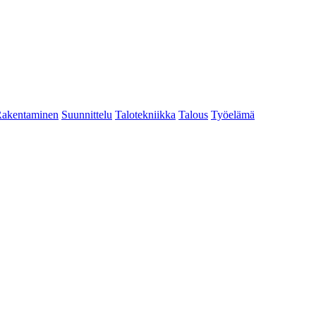
akentaminen
Suunnittelu
Talotekniikka
Talous
Työelämä