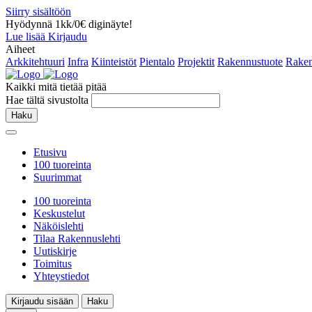
Siirry sisältöön
Hyödynnä 1kk/0€ diginäyte!
Lue lisää
Kirjaudu
Aiheet
Arkkitehtuuri
Infra
Kiinteistöt
Pientalo
Projektit
Rakennustuote
Raken
Kaikki mitä tietää pitää
Hae tältä sivustolta
Haku
Etusivu
100 tuoreinta
Suurimmat
100 tuoreinta
Keskustelut
Näköislehti
Tilaa Rakennuslehti
Uutiskirje
Toimitus
Yhteystiedot
Kirjaudu sisään
Haku