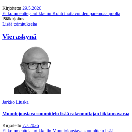
Kirjoitettu
29.5.2026
Ei kommentteja
artikkeliin Kohti tuottavuuden parempaa puolta
Pääkirjoitus
Lisää toimitukselta
Vieraskynä
Jarkko Liuska
Muuntojoustava suunnittelu lisää rakennuttajan liikkumavaraa
Kirjoitettu
7.7.2026
Ei kommentteja
artikkeliin Muuntojoustava suunnittelu lisää