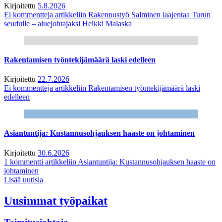
Kirjoitettu
5.8.2026
Ei kommentteja
artikkeliin Rakennustyö Salminen laajentaa Turun
seudulle – aluejohtajaksi Heikki Malaska
Rakentamisen työntekijämäärä laski edelleen
Kirjoitettu
22.7.2026
Ei kommentteja
artikkeliin Rakentamisen työntekijämäärä laski
edelleen
Asiantuntija: Kustannusohjauksen haaste on johtaminen
Kirjoitettu
30.6.2026
1 kommentti
artikkeliin Asiantuntija: Kustannusohjauksen haaste on
johtaminen
Lisää uutisia
Uusimmat työpaikat