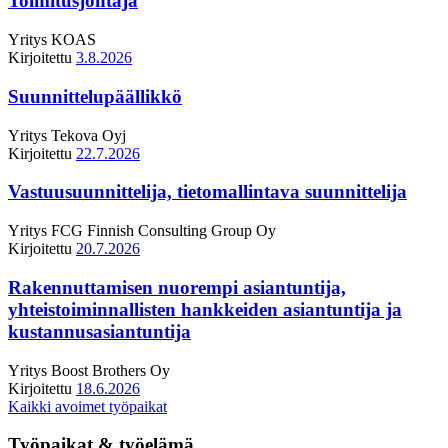
Toimitusjohtaja
Yritys
KOAS
Kirjoitettu
3.8.2026
Suunnittelupäällikkö
Yritys
Tekova Oyj
Kirjoitettu
22.7.2026
Vastuusuunnittelija, tietomallintava suunnittelija
Yritys
FCG Finnish Consulting Group Oy
Kirjoitettu
20.7.2026
Rakennuttamisen nuorempi asiantuntija,
yhteistoiminnallisten hankkeiden asiantuntija ja
kustannusasiantuntija
Yritys
Boost Brothers Oy
Kirjoitettu
18.6.2026
Kaikki avoimet työpaikat
Työpaikat & työelämä