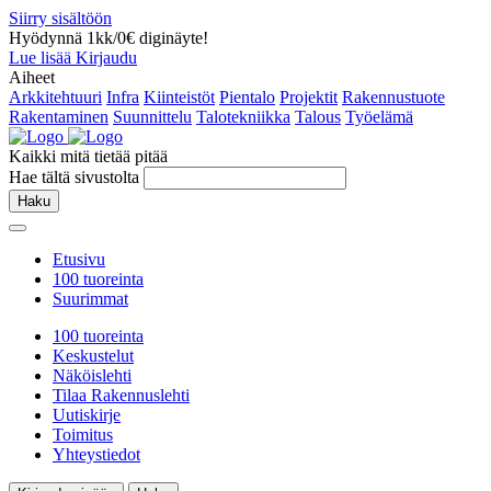
Siirry sisältöön
Hyödynnä 1kk/0€ diginäyte!
Lue lisää
Kirjaudu
Aiheet
Arkkitehtuuri
Infra
Kiinteistöt
Pientalo
Projektit
Rakennustuote
Rakentaminen
Suunnittelu
Talotekniikka
Talous
Työelämä
Kaikki mitä tietää pitää
Hae tältä sivustolta
Haku
Etusivu
100 tuoreinta
Suurimmat
100 tuoreinta
Keskustelut
Näköislehti
Tilaa Rakennuslehti
Uutiskirje
Toimitus
Yhteystiedot