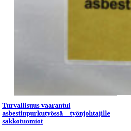
Turvallisuus vaarantui
asbestinpurkutyössä – työnjohtajille
sakkotuomiot