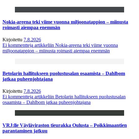
Nokia-areena teki viime vuonna miljoonatappion – miinusta
roimasti aiempaa enemmän
Kirjoitettu
7.8.2026
Ei kommentteja
artikkeliin Nokia-areena teki viime vuonna
miljoonatappion – miinusta roimasti aiempaa enemmän
Betolarin hallitukseen puolustusalan osaamista – Dahlbom
jatkaa puheenjohtajana
Kirjoitettu
7.8.2026
Ei kommentteja
artikkeliin Betolarin hallitukseen puolustusalan
osaamista – Dahlbom jatkaa puheenjohtajana
VRJ:lle Väyläviraston tieurakka Oulusta – Poikkimaantien
parantaminen jatkuu