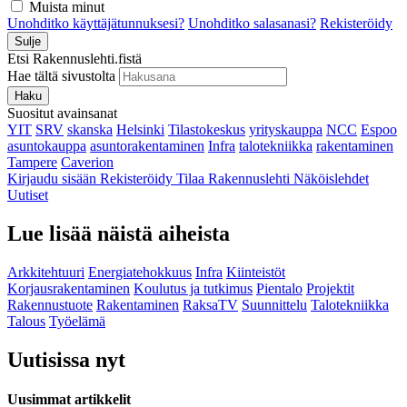
Muista minut
Unohditko käyttäjätunnuksesi?
Unohditko salasanasi?
Rekisteröidy
Sulje
Etsi Rakennuslehti.fistä
Hae tältä sivustolta
Haku
Suositut avainsanat
YIT
SRV
skanska
Helsinki
Tilastokeskus
yrityskauppa
NCC
Espoo
asuntokauppa
asuntorakentaminen
Infra
talotekniikka
rakentaminen
Tampere
Caverion
Kirjaudu sisään
Rekisteröidy
Tilaa Rakennuslehti
Näköislehdet
Uutiset
Lue lisää näistä aiheista
Arkkitehtuuri
Energiatehokkuus
Infra
Kiinteistöt
Korjausrakentaminen
Koulutus ja tutkimus
Pientalo
Projektit
Rakennustuote
Rakentaminen
RaksaTV
Suunnittelu
Talotekniikka
Talous
Työelämä
Uutisissa nyt
Uusimmat artikkelit