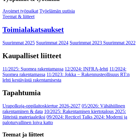
Avoimet työpaikat
Työelämän uutisia
Teemat & liitteet
Toimialakatsaukset
Suurimmat 2025
Suurimmat 2024
Suurimmat 2023
Suurimmat 2022
Kaupalliset liitteet
11/2025: Suomea rakentamassa
12/2024: INFRA-lehti
11/2024:
Suomea rakentamassa
11/2023: Jokka − Rakennusteollisuus RT:n
lehti kestävästä rakentamisesta
Tapahtumia
Urapolkuja-oppilaitoskiertue 2026-2027
05/2026: Vähähiilinen
rakentaminen & data
10/2025: Rakentamisen kiertotalous 2025:
Jätteistä materiaaleiksi
09/2024: Recticel Talks 2024: Moderni ja
paloturvallinen loiva katto
Teemat ja liitteet