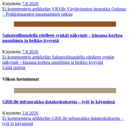
Kirjoitettu
7.8.2026
Ei kommentteja
artikkeliin VRJ:lle Väyläviraston tieurakka Oulusta
– Poikkimaantien parantaminen jatkuu
Sahateollisuudella edelleen synkät näkymät – kiusana korkea
puunhinta ja heikko kysyntä
Kirjoitettu
7.8.2026
Ei kommentteja
artikkeliin Sahateollisuudella edelleen synkät
näkymät – kiusana korkea puunhinta ja heikko kysyntä
Lisää uutisia
Viikon luetuimmat
GRK:lle infraurakka datakeskuksesta – työt jo käynnissä
Kirjoitettu
3.8.2026
Ei kommentteja
artikkeliin GRK:lle infraurakka datakeskuksesta –
työt jo käynnissä