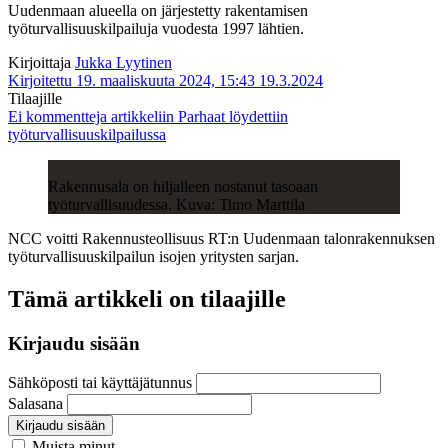
Uudenmaan alueella on järjestetty rakentamisen
työturvallisuuskilpailuja vuodesta 1997 lähtien.
Kirjoittaja
Jukka Lyytinen
Kirjoitettu 19. maaliskuuta 2024, 15:43
19.3.2024
Tilaajille
Ei kommentteja
artikkeliin Parhaat löydettiin
työturvallisuuskilpailussa
Rakennusala on hiljalleen nostanut tasoaan
työturvallisuudessa. Kuva: Timo Marttila
NCC voitti Rakennusteollisuus RT:n Uudenmaan talonrakennuksen
työturvallisuuskilpailun isojen yritysten sarjan.
Tämä artikkeli on tilaajille
Kirjaudu sisään
Sähköposti tai käyttäjätunnus
Salasana
Kirjaudu sisään
Muista minut