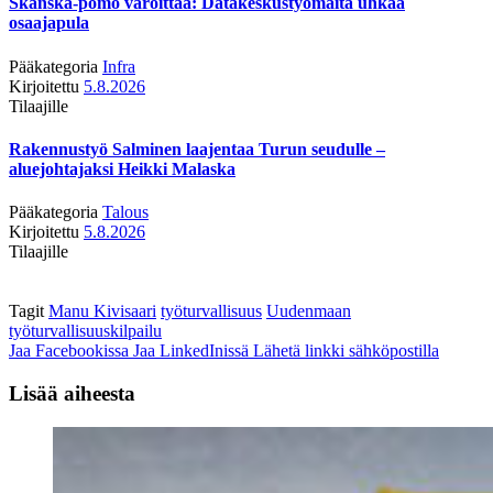
Skanska-pomo varoittaa: Datakeskustyömaita uhkaa
osaajapula
Pääkategoria
Infra
Kirjoitettu
5.8.2026
Tilaajille
Rakennustyö Salminen laajentaa Turun seudulle –
aluejohtajaksi Heikki Malaska
Pääkategoria
Talous
Kirjoitettu
5.8.2026
Tilaajille
Tagit
Manu Kivisaari
työturvallisuus
Uudenmaan
työturvallisuuskilpailu
Jaa Facebookissa
Jaa LinkedInissä
Lähetä linkki sähköpostilla
Lisää aiheesta