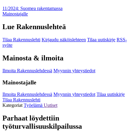
11/2024: Suomea rakentamassa
Mainostajalle
Lue Rakennuslehteä
Tilaa Rakennuslehti
Kirjaudu näköislehteen
Tilaa uutiskirje
RSS-
syöte
Mainosta & ilmoita
Ilmoita Rakennuslehdessä
Myynnin yhteystiedot
Mainostajalle
Ilmoita Rakennuslehdessä
Myynnin yhteystiedot
Tilaa uutiskirje
Tilaa Rakennuslehti
Kategoriat
Työelämä
Uutiset
Parhaat löydettiin
työturvallisuuskilpailussa