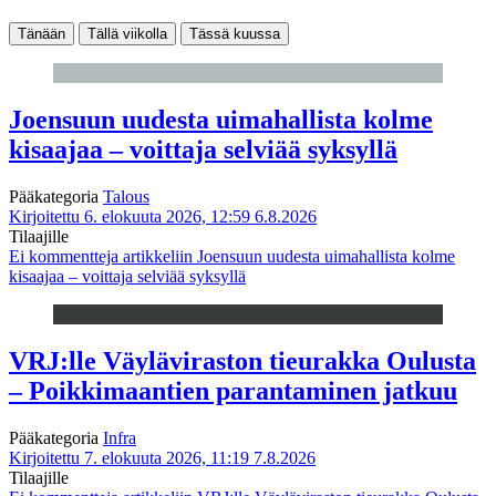
Tänään
Tällä viikolla
Tässä kuussa
Joensuun uudesta uimahallista kolme
kisaajaa – voittaja selviää syksyllä
Pääkategoria
Talous
Kirjoitettu 6. elokuuta 2026, 12:59
6.8.2026
Tilaajille
Ei kommentteja
artikkeliin Joensuun uudesta uimahallista kolme
kisaajaa – voittaja selviää syksyllä
VRJ:lle Väyläviraston tieurakka Oulusta
– Poikkimaantien parantaminen jatkuu
Pääkategoria
Infra
Kirjoitettu 7. elokuuta 2026, 11:19
7.8.2026
Tilaajille