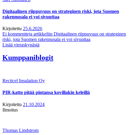
Digitaalinen riippuvuus on strateginen riski, jota Suomen
rakennusala ei voi sivuuttaa
Kirjoitettu
25.6.2026
Ei kommentteja
artikkeliin Digitaalinen riippuvuus on strateginen
riski, jota Suomen rakennusala ei voi sivuuttaa
Lisää vieraskynästä
Kumppaniblogit
Recticel Insulation Oy
PIR-katto pitää pintansa kovillakin keleillä
Kirjoitettu
21.10.2024
Ilmoitus
Thomas Lindstrom