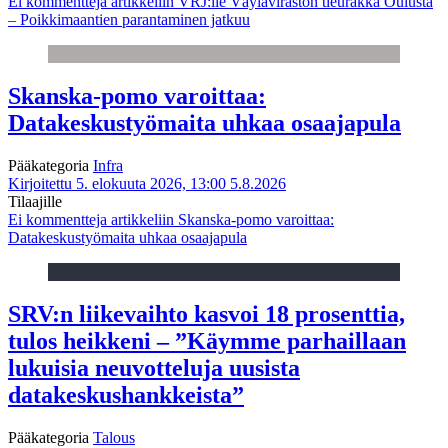
Ei kommentteja
artikkeliin VRJ:lle Väyläviraston tieurakka Oulusta
– Poikkimaantien parantaminen jatkuu
Skanska-pomo varoittaa:
Datakeskustyömaita uhkaa osaajapula
Pääkategoria
Infra
Kirjoitettu 5. elokuuta 2026, 13:00
5.8.2026
Tilaajille
Ei kommentteja
artikkeliin Skanska-pomo varoittaa:
Datakeskustyömaita uhkaa osaajapula
SRV:n liikevaihto kasvoi 18 prosenttia,
tulos heikkeni – ”Käymme parhaillaan
lukuisia neuvotteluja uusista
datakeskushankkeista”
Pääkategoria
Talous