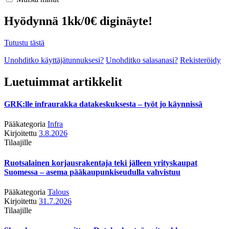
Hyödynnä 1kk/0€ diginäyte!
Tutustu tästä
Unohditko käyttäjätunnuksesi?
Unohditko salasanasi?
Rekisteröidy
Luetuimmat artikkelit
GRK:lle infraurakka datakeskuksesta – työt jo käynnissä
Pääkategoria
Infra
Kirjoitettu
3.8.2026
Tilaajille
Ruotsalainen korjausrakentaja teki jälleen yrityskaupat
Suomessa – asema pääkaupunkiseudulla vahvistuu
Pääkategoria
Talous
Kirjoitettu
31.7.2026
Tilaajille