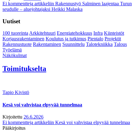
Ei kommentteja
artikkeliin Rakennustyö Salminen laajentaa Turun
seudulle – aluejohtajaksi Heikki Malaska
Uutiset
100 tuoreinta
Arkkitehtuuri
Energiatehokkuus
Infra
Kiinteistöt
Korjausrakentaminen
Koulutus ja tutkimus
Pientalo
Projektit
Rakennustuote
Rakentaminen
Suunnittelu
Talotekniikka
Talous
Työelämä
Näkökulmat
Toimitukselta
Tapio Kivistö
Kesä voi vahvistaa elpyvää tunnelmaa
Kirjoitettu
26.6.2026
Ei kommentteja
artikkeliin Kesä voi vahvistaa elpyvää tunnelmaa
Pääkirjoitus