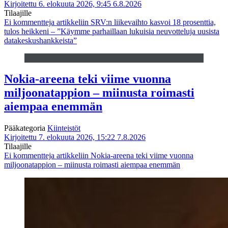
Kirjoitettu 6. elokuuta 2026, 9:45
6.8.2026
Tilaajille
Ei kommentteja
artikkeliin SRV:n liikevaihto kasvoi 18 prosenttia,
tulos heikkeni – ”Käymme parhaillaan lukuisia neuvotteluja uusista
datakeskushankkeista”
Nokia-areena teki viime vuonna
miljoonatappion – miinusta roimasti
aiempaa enemmän
Pääkategoria
Kiinteistöt
Kirjoitettu 7. elokuuta 2026, 15:22
7.8.2026
Tilaajille
Ei kommentteja
artikkeliin Nokia-areena teki viime vuonna
miljoonatappion – miinusta roimasti aiempaa enemmän