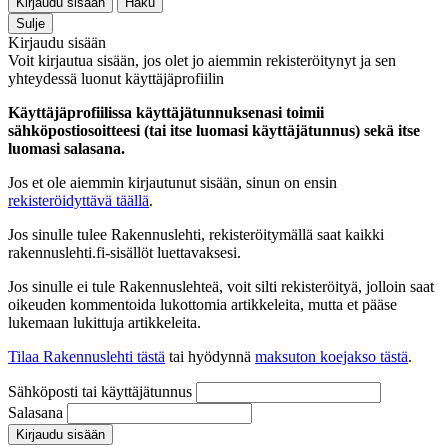
Kirjaudu sisään
Haku
Sulje
Kirjaudu sisään
Voit kirjautua sisään, jos olet jo aiemmin rekisteröitynyt ja sen
yhteydessä luonut käyttäjäprofiilin
Käyttäjäprofiilissa käyttäjätunnuksenasi toimii
sähköpostiosoitteesi (tai itse luomasi käyttäjätunnus) sekä itse
luomasi salasana.
Jos et ole aiemmin kirjautunut sisään, sinun on ensin
rekisteröidyttävä täällä
.
Jos sinulle tulee Rakennuslehti, rekisteröitymällä saat kaikki
rakennuslehti.fi-sisällöt luettavaksesi.
Jos sinulle ei tule Rakennuslehteä, voit silti rekisteröityä, jolloin saat
oikeuden kommentoida lukottomia artikkeleita, mutta et pääse
lukemaan lukittuja artikkeleita.
Tilaa Rakennuslehti tästä
tai hyödynnä
maksuton koejakso tästä
.
Sähköposti tai käyttäjätunnus
Salasana
Kirjaudu sisään