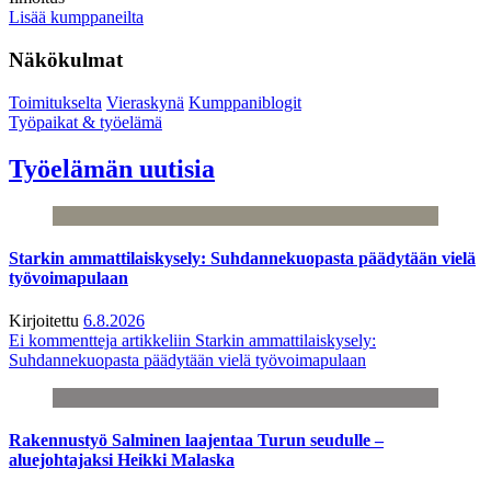
Lisää kumppaneilta
Näkökulmat
Toimitukselta
Vieraskynä
Kumppaniblogit
Työpaikat & työelämä
Työelämän uutisia
Starkin ammattilaiskysely: Suhdannekuopasta päädytään vielä
työvoimapulaan
Kirjoitettu
6.8.2026
Ei kommentteja
artikkeliin Starkin ammattilaiskysely:
Suhdannekuopasta päädytään vielä työvoimapulaan
Rakennustyö Salminen laajentaa Turun seudulle –
aluejohtajaksi Heikki Malaska