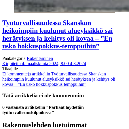
Työturvallisuudessa Skanskan
heikoimpiin kuulunut alueyksikkö sai
herätyksen ja kehitys oli kovaa – ”En
usko hokkuspokkus-temppuihin”
Pääkategoria
Rakentaminen
Kirjoitettu 4. maaliskuuta 2024, 8:00
4.3.2024
Tilaajille
Ei kommentteja
artikkeliin Työturvallisuudessa Skanskan
heikoimpiin kuulunut alueyksikkö sai herätyksen ja kehitys oli
kovaa – ”En usko hokkuspokkus-temppuihin”
Tätä artikkelia ei ole kommentoitu
0 vastausta artikkeliin “Parhaat löydettiin
työturvallisuuskilpailussa”
Rakennuslehden luetuimmat