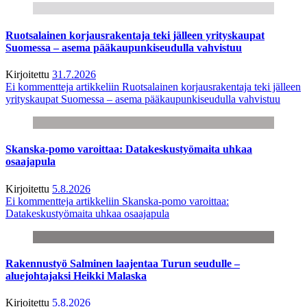
Ruotsalainen korjausrakentaja teki jälleen yrityskaupat
Suomessa – asema pääkaupunkiseudulla vahvistuu
Kirjoitettu
31.7.2026
Ei kommentteja
artikkeliin Ruotsalainen korjausrakentaja teki jälleen
yrityskaupat Suomessa – asema pääkaupunkiseudulla vahvistuu
Skanska-pomo varoittaa: Datakeskustyömaita uhkaa
osaajapula
Kirjoitettu
5.8.2026
Ei kommentteja
artikkeliin Skanska-pomo varoittaa:
Datakeskustyömaita uhkaa osaajapula
Rakennustyö Salminen laajentaa Turun seudulle –
aluejohtajaksi Heikki Malaska
Kirjoitettu
5.8.2026