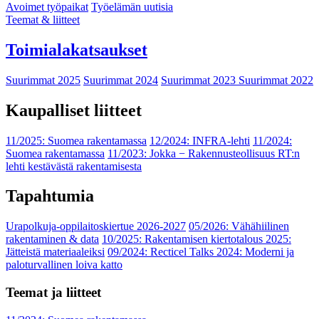
Avoimet työpaikat
Työelämän uutisia
Teemat & liitteet
Toimialakatsaukset
Suurimmat 2025
Suurimmat 2024
Suurimmat 2023
Suurimmat 2022
Kaupalliset liitteet
11/2025: Suomea rakentamassa
12/2024: INFRA-lehti
11/2024:
Suomea rakentamassa
11/2023: Jokka − Rakennusteollisuus RT:n
lehti kestävästä rakentamisesta
Tapahtumia
Urapolkuja-oppilaitoskiertue 2026-2027
05/2026: Vähähiilinen
rakentaminen & data
10/2025: Rakentamisen kiertotalous 2025:
Jätteistä materiaaleiksi
09/2024: Recticel Talks 2024: Moderni ja
paloturvallinen loiva katto
Teemat ja liitteet