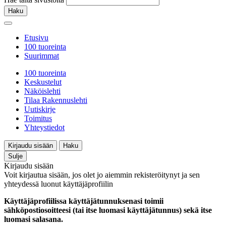
Haku
Etusivu
100 tuoreinta
Suurimmat
100 tuoreinta
Keskustelut
Näköislehti
Tilaa Rakennuslehti
Uutiskirje
Toimitus
Yhteystiedot
Kirjaudu sisään
Haku
Sulje
Kirjaudu sisään
Voit kirjautua sisään, jos olet jo aiemmin rekisteröitynyt ja sen
yhteydessä luonut käyttäjäprofiilin
Käyttäjäprofiilissa käyttäjätunnuksenasi toimii
sähköpostiosoitteesi (tai itse luomasi käyttäjätunnus) sekä itse
luomasi salasana.