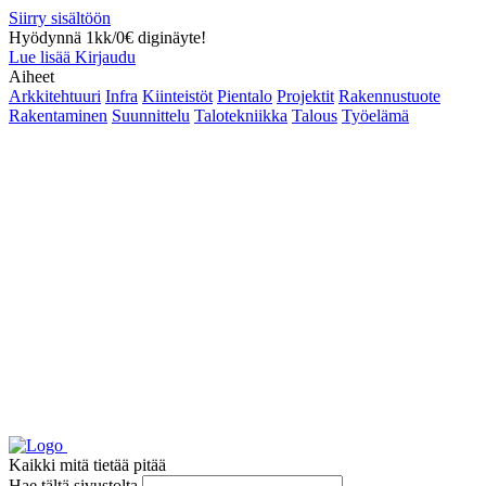
Siirry sisältöön
Hyödynnä 1kk/0€ diginäyte!
Lue lisää
Kirjaudu
Aiheet
Arkkitehtuuri
Infra
Kiinteistöt
Pientalo
Projektit
Rakennustuote
Rakentaminen
Suunnittelu
Talotekniikka
Talous
Työelämä
Kaikki mitä tietää pitää
Hae tältä sivustolta