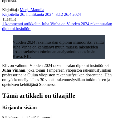
opetusta.
Kirjoittaja
Merja Mannila
Kirjoitettu 26. huhtikuuta 2024, 8:12
26.4.2024
Tilaajille
1 kommentti
artikkeliin Juha Vinha on Vuoden 2024 rakennusalan
diplomi-insinööri
Vuoden 2024 rakennusalan diplomi-insinööriksi valittu
Juha Vinha on kehittänyt muun muassa rakenteiden
kosteusteknisen toiminnan analysointimenetelmän.
Kuva: RIL
RIL on valinnut Vuoden 2024 rakennusalan diplomi-insinööriksi
Juha Vinhan
, joka toimii Tampereen yliopiston rakennusfysiikan
professorina ja Oulun yliopiston rakennusfysiikan dosenttina. Hän
on työskennellyt lähes 30 vuotta rakennusfysiikan tutkimuksen ja
opetuksen kehittäjänä Suomessa.
Tämä artikkeli on tilaajille
Kirjaudu sisään
Sähköposti tai käyttäjätunnus