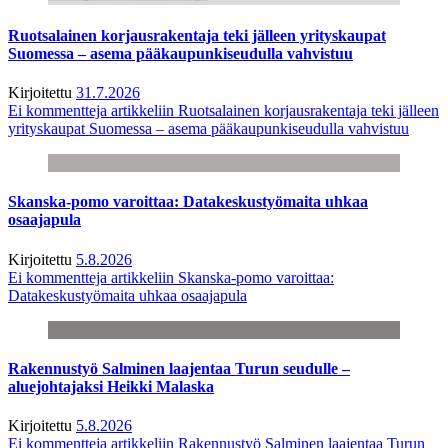
Ruotsalainen korjausrakentaja teki jälleen yrityskaupat
Suomessa – asema pääkaupunkiseudulla vahvistuu
Kirjoitettu
31.7.2026
Ei kommentteja
artikkeliin Ruotsalainen korjausrakentaja teki jälleen
yrityskaupat Suomessa – asema pääkaupunkiseudulla vahvistuu
Skanska-pomo varoittaa: Datakeskustyömaita uhkaa
osaajapula
Kirjoitettu
5.8.2026
Ei kommentteja
artikkeliin Skanska-pomo varoittaa:
Datakeskustyömaita uhkaa osaajapula
Rakennustyö Salminen laajentaa Turun seudulle –
aluejohtajaksi Heikki Malaska
Kirjoitettu
5.8.2026
Ei kommentteja
artikkeliin Rakennustyö Salminen laajentaa Turun