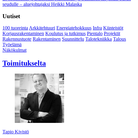
seudulle – aluejohtajaksi Heikki Malaska
Uutiset
100 tuoreinta
Arkkitehtuuri
Energiatehokkuus
Infra
Kiinteistöt
Korjausrakentaminen
Koulutus ja tutkimus
Pientalo
Projektit
Rakennustuote
Rakentaminen
Suunnittelu
Talotekniikka
Talous
Työelämä
Näkökulmat
Toimitukselta
Tapio Kivistö