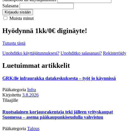
Salasana
Kirjaudu sisään
Muista minut
Hyödynnä 1kk/0€ diginäyte!
Tutustu tästä
Unohditko käyttäjätunnuksesi?
Unohditko salasanasi?
Rekisteröidy
Luetuimmat artikkelit
GRK:lle infraurakka datakeskuksesta – työt jo käynnissä
Pääkategoria
Infra
Kirjoitettu
3.8.2026
Tilaajille
Ruotsalainen korjausrakentaja teki jälleen yrityskaupat
Suomessa – asema pääkaupunkiseudulla vahvistuu
Pääkategoria
Talous