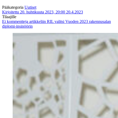
Pääkategoria
Uutiset
Kirjoitettu 20. huhtikuuta 2023, 20:00
20.4.2023
Tilaajille
Ei kommentteja
artikkeliin RIL valitsi Vuoden 2023 rakennusalan
diplomi-insinöörin