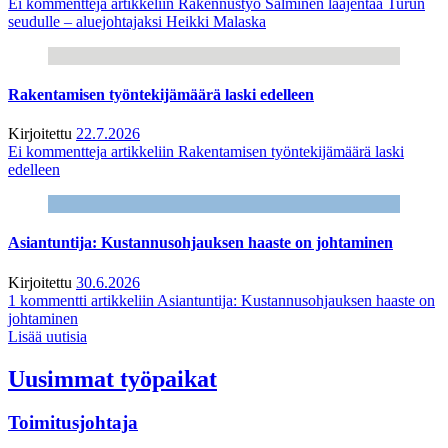
Ei kommentteja
artikkeliin Rakennustyö Salminen laajentaa Turun
seudulle – aluejohtajaksi Heikki Malaska
Rakentamisen työntekijämäärä laski edelleen
Kirjoitettu
22.7.2026
Ei kommentteja
artikkeliin Rakentamisen työntekijämäärä laski
edelleen
Asiantuntija: Kustannusohjauksen haaste on johtaminen
Kirjoitettu
30.6.2026
1 kommentti
artikkeliin Asiantuntija: Kustannusohjauksen haaste on
johtaminen
Lisää uutisia
Uusimmat työpaikat
Toimitusjohtaja