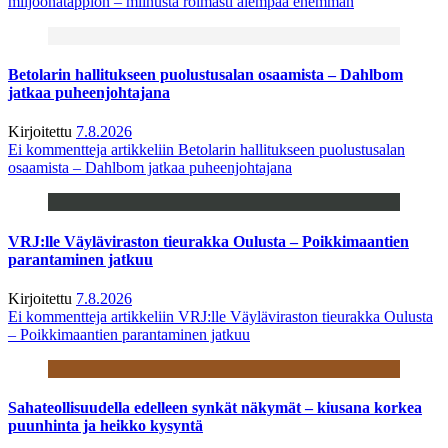
miljoonatappion – miinusta roimasti aiempaa enemmän
Betolarin hallitukseen puolustusalan osaamista – Dahlbom
jatkaa puheenjohtajana
Kirjoitettu
7.8.2026
Ei kommentteja
artikkeliin Betolarin hallitukseen puolustusalan
osaamista – Dahlbom jatkaa puheenjohtajana
VRJ:lle Väyläviraston tieurakka Oulusta – Poikkimaantien
parantaminen jatkuu
Kirjoitettu
7.8.2026
Ei kommentteja
artikkeliin VRJ:lle Väyläviraston tieurakka Oulusta
– Poikkimaantien parantaminen jatkuu
Sahateollisuudella edelleen synkät näkymät – kiusana korkea
puunhinta ja heikko kysyntä