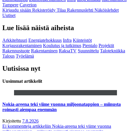
Tampere
Caverion
Kirjaudu sisään
Rekisteröidy
Tilaa Rakennuslehti
Näköislehdet
Uutiset
Lue lisää näistä aiheista
Arkkitehtuuri
Energiatehokkuus
Infra
Kiinteistöt
Korjausrakentaminen
Koulutus ja tutkimus
Pientalo
Projektit
Rakennustuote
Rakentaminen
RaksaTV
Suunnittelu
Talotekniikka
Talous
Työelämä
Uutisissa nyt
Uusimmat artikkelit
Nokia-areena teki viime vuonna miljoonatappion – miinusta
roimasti aiempaa enemmän
Kirjoitettu
7.8.2026
Ei kommentteja
artikkeliin Nokia-areena teki viime vuonna