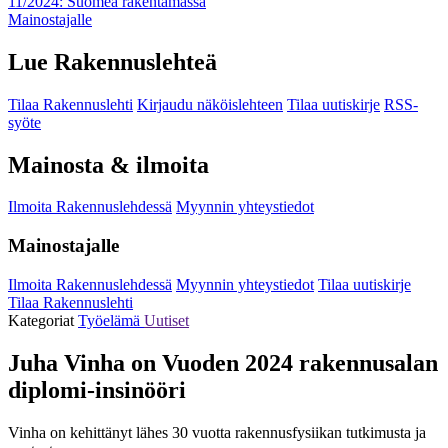
11/2024: Suomea rakentamassa
Mainostajalle
Lue Rakennuslehteä
Tilaa Rakennuslehti
Kirjaudu näköislehteen
Tilaa uutiskirje
RSS-
syöte
Mainosta & ilmoita
Ilmoita Rakennuslehdessä
Myynnin yhteystiedot
Mainostajalle
Ilmoita Rakennuslehdessä
Myynnin yhteystiedot
Tilaa uutiskirje
Tilaa Rakennuslehti
Kategoriat
Työelämä
Uutiset
Juha Vinha on Vuoden 2024 rakennusalan
diplomi-insinööri
Vinha on kehittänyt lähes 30 vuotta rakennusfysiikan tutkimusta ja