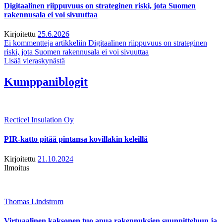
Digitaalinen riippuvuus on strateginen riski, jota Suomen
rakennusala ei voi sivuuttaa
Kirjoitettu
25.6.2026
Ei kommentteja
artikkeliin Digitaalinen riippuvuus on strateginen
riski, jota Suomen rakennusala ei voi sivuuttaa
Lisää vieraskynästä
Kumppaniblogit
Recticel Insulation Oy
PIR-katto pitää pintansa kovillakin keleillä
Kirjoitettu
21.10.2024
Ilmoitus
Thomas Lindstrom
Virtuaalinen kaksonen tuo apua rakennuksien suunnitteluun ja