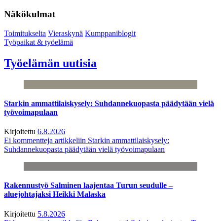
Näkökulmat
Toimitukselta
Vieraskynä
Kumppaniblogit
Työpaikat & työelämä
Työelämän uutisia
Starkin ammattilaiskysely: Suhdannekuopasta päädytään vielä
työvoimapulaan
Kirjoitettu
6.8.2026
Ei kommentteja
artikkeliin Starkin ammattilaiskysely:
Suhdannekuopasta päädytään vielä työvoimapulaan
Rakennustyö Salminen laajentaa Turun seudulle –
aluejohtajaksi Heikki Malaska
Kirjoitettu
5.8.2026