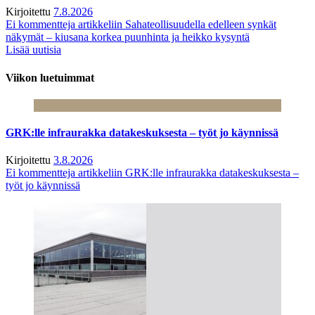
Kirjoitettu
7.8.2026
Ei kommentteja
artikkeliin Sahateollisuudella edelleen synkät
näkymät – kiusana korkea puunhinta ja heikko kysyntä
Lisää uutisia
Viikon luetuimmat
GRK:lle infraurakka datakeskuksesta – työt jo käynnissä
Kirjoitettu
3.8.2026
Ei kommentteja
artikkeliin GRK:lle infraurakka datakeskuksesta –
työt jo käynnissä