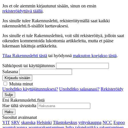
Jos et ole aiemmin kirjautunut sisään, sinun on ensin
rekisteröidyttävä täällä
.
Jos sinulle tulee Rakennuslehti, rekisteröitymällä saat kaikki
rakennuslehti.fi-sisällöt luettavaksesi.
Jos sinulle ei tule Rakennuslehteä, voit silti rekisteröityä, jolloin saat
oikeuden kommentoida lukottomia artikkeleita, mutta et pääse
lukemaan lukittuja artikkeleita.
Tilaa Rakennuslehti tästä
tai hyödynnä
maksuton koejakso tästä
.
Sähköposti tai käyttäjätunnus
Salasana
Kirjaudu sisään
Muista minut
Unohditko käyttäjätunnuksesi?
Unohditko salasanasi?
Rekisteröidy
Sulje
Etsi Rakennuslehti.fistä
Hae tältä sivustolta
Haku
Suositut avainsanat
YIT
SRV
skanska
Helsinki
Tilastokeskus
yrityskauppa
NCC
Espoo
asuntokauppa
asuntorakentaminen
Infra
talotekniikka
rakentaminen