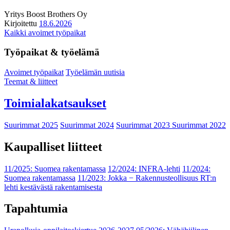
Yritys
Boost Brothers Oy
Kirjoitettu
18.6.2026
Kaikki avoimet työpaikat
Työpaikat & työelämä
Avoimet työpaikat
Työelämän uutisia
Teemat & liitteet
Toimialakatsaukset
Suurimmat 2025
Suurimmat 2024
Suurimmat 2023
Suurimmat 2022
Kaupalliset liitteet
11/2025: Suomea rakentamassa
12/2024: INFRA-lehti
11/2024:
Suomea rakentamassa
11/2023: Jokka − Rakennusteollisuus RT:n
lehti kestävästä rakentamisesta
Tapahtumia