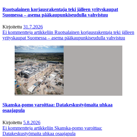
Ruotsalainen korjausrakentaja teki jälleen yrityskaupat
Suomessa – asema pääkaupunkiseudulla vahvistuu
Kirjoitettu
31.7.2026
Ei kommentteja
artikkeliin Ruotsalainen korjausrakentaja teki jälleen
yrityskaupat Suomessa – asema pääkaupunkiseudulla vahvistuu
Skanska-pomo varoittaa: Datakeskustyömaita uhkaa
osaajapula
Kirjoitettu
5.8.2026
Ei kommentteja
artikkeliin Skanska-pomo varoittaa:
Datakeskustyömaita uhkaa osaajapula