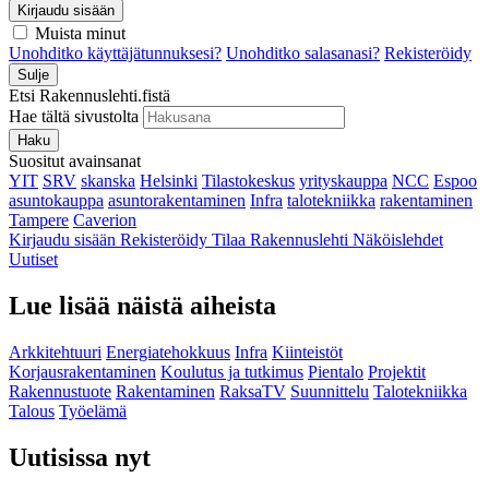
Kirjaudu sisään
Muista minut
Unohditko käyttäjätunnuksesi?
Unohditko salasanasi?
Rekisteröidy
Sulje
Etsi Rakennuslehti.fistä
Hae tältä sivustolta
Haku
Suositut avainsanat
YIT
SRV
skanska
Helsinki
Tilastokeskus
yrityskauppa
NCC
Espoo
asuntokauppa
asuntorakentaminen
Infra
talotekniikka
rakentaminen
Tampere
Caverion
Kirjaudu sisään
Rekisteröidy
Tilaa Rakennuslehti
Näköislehdet
Uutiset
Lue lisää näistä aiheista
Arkkitehtuuri
Energiatehokkuus
Infra
Kiinteistöt
Korjausrakentaminen
Koulutus ja tutkimus
Pientalo
Projektit
Rakennustuote
Rakentaminen
RaksaTV
Suunnittelu
Talotekniikka
Talous
Työelämä
Uutisissa nyt