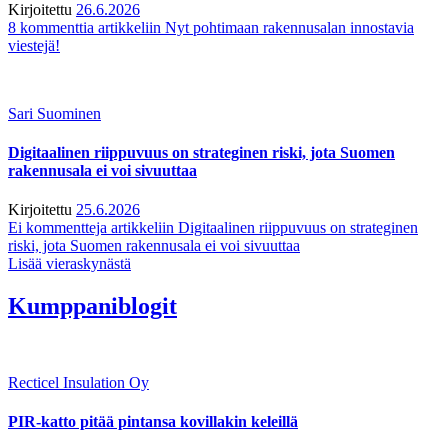
Kirjoitettu
26.6.2026
8 kommenttia
artikkeliin Nyt pohtimaan rakennusalan innostavia
viestejä!
Sari Suominen
Digitaalinen riippuvuus on strateginen riski, jota Suomen
rakennusala ei voi sivuuttaa
Kirjoitettu
25.6.2026
Ei kommentteja
artikkeliin Digitaalinen riippuvuus on strateginen
riski, jota Suomen rakennusala ei voi sivuuttaa
Lisää vieraskynästä
Kumppaniblogit
Recticel Insulation Oy
PIR-katto pitää pintansa kovillakin keleillä