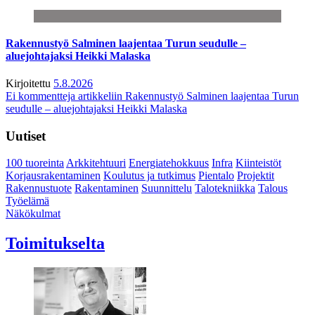
Rakennustyö Salminen laajentaa Turun seudulle –
aluejohtajaksi Heikki Malaska
Kirjoitettu
5.8.2026
Ei kommentteja
artikkeliin Rakennustyö Salminen laajentaa Turun
seudulle – aluejohtajaksi Heikki Malaska
Uutiset
100 tuoreinta
Arkkitehtuuri
Energiatehokkuus
Infra
Kiinteistöt
Korjausrakentaminen
Koulutus ja tutkimus
Pientalo
Projektit
Rakennustuote
Rakentaminen
Suunnittelu
Talotekniikka
Talous
Työelämä
Näkökulmat
Toimitukselta