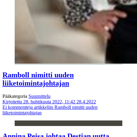
Ramboll nimitti uuden
liiketoimintajohtajan
Pääkategoria
Suunnittelu
Kirjoitettu 28. huhtikuuta 2022, 11:42
28.4.2022
Ei kommentteja
artikkeliin Ramboll nimitti uuden
liiketoimintajohtajan
Annina Peisa johtaa Destian uutta