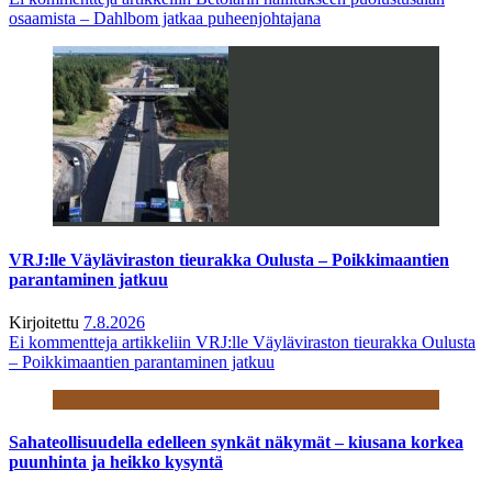
osaamista – Dahlbom jatkaa puheenjohtajana
VRJ:lle Väyläviraston tieurakka Oulusta – Poikkimaantien
parantaminen jatkuu
Kirjoitettu
7.8.2026
Ei kommentteja
artikkeliin VRJ:lle Väyläviraston tieurakka Oulusta
– Poikkimaantien parantaminen jatkuu
Sahateollisuudella edelleen synkät näkymät – kiusana korkea
puunhinta ja heikko kysyntä