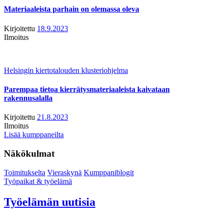
Materiaaleista parhain on olemassa oleva
Kirjoitettu
18.9.2023
Ilmoitus
Helsingin kiertotalouden klusteriohjelma
Parempaa tietoa kierrätysmateriaaleista kaivataan
rakennusalalla
Kirjoitettu
21.8.2023
Ilmoitus
Lisää kumppaneilta
Näkökulmat
Toimitukselta
Vieraskynä
Kumppaniblogit
Työpaikat & työelämä
Työelämän uutisia