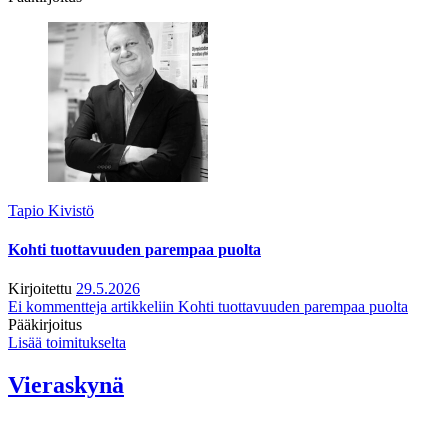
Tapio Kivistö
Kohti tuottavuuden parempaa puolta
Kirjoitettu
29.5.2026
Ei kommentteja
artikkeliin Kohti tuottavuuden parempaa puolta
Pääkirjoitus
Lisää toimitukselta
Vieraskynä