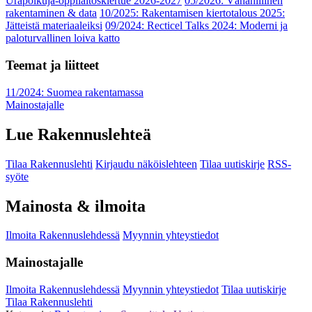
Urapolkuja-oppilaitoskiertue 2026-2027
05/2026: Vähähiilinen
rakentaminen & data
10/2025: Rakentamisen kiertotalous 2025:
Jätteistä materiaaleiksi
09/2024: Recticel Talks 2024: Moderni ja
paloturvallinen loiva katto
Teemat ja liitteet
11/2024: Suomea rakentamassa
Mainostajalle
Lue Rakennuslehteä
Tilaa Rakennuslehti
Kirjaudu näköislehteen
Tilaa uutiskirje
RSS-
syöte
Mainosta & ilmoita
Ilmoita Rakennuslehdessä
Myynnin yhteystiedot
Mainostajalle
Ilmoita Rakennuslehdessä
Myynnin yhteystiedot
Tilaa uutiskirje
Tilaa Rakennuslehti