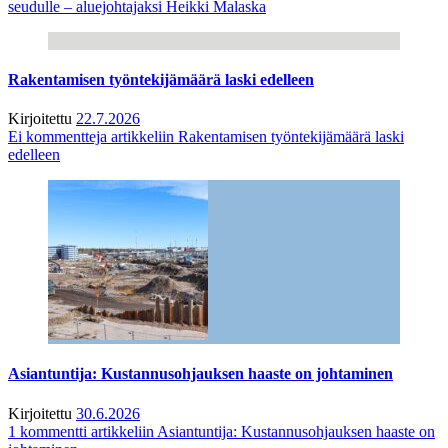
seudulle – aluejohtajaksi Heikki Malaska
Rakentamisen työntekijämäärä laski edelleen
Kirjoitettu
22.7.2026
Ei kommentteja
artikkeliin Rakentamisen työntekijämäärä laski
edelleen
Asiantuntija: Kustannusohjauksen haaste on johtaminen
Kirjoitettu
30.6.2026
1 kommentti
artikkeliin Asiantuntija: Kustannusohjauksen haaste on