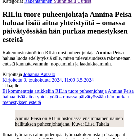
Kategoriat
Rakentaminen
Suunnittelu
Uutiset
RILin tuore puheenjohtaja Annina Peisa
haluaa lisää aitoa yhteistyötä – omassa
päivätyössään hän purkaa menestyksen
esteitä
Rakennusinsinöörien RILin uusi puheenjohtaja
Annina Peisa
haluaa luoda edellytyksiä sille, miten tulevaisuudessa rakennetaan
entistä kannattavammin, nopeammin ja laadukkaammin.
Kirjoittaja
Johanna Aatsalo
Kirjoitettu 3. toukokuuta 2024, 11:00
3.5.2024
Tilaajille
Ei kommentteja
artikkeliin RILin tuore puheenjohtaja Annina Peisa
haluaa lisää aitoa yhteistyötä – omassa päivätyössään hän purkaa
menestyksen esteitä
Annina Peisa on RILin historiassa ensimmäinen nainen
hallituksen puheenjohtajana. Kuva: Liisa Takala
Ilman työuransa alun pidempää työmaakokemusta ja ”saappaat