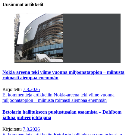
Uusimmat artikkelit
Nokia-areena teki viime vuonna miljoonatappion – miinusta
roimasti aiempaa enemmän
Kirjoitettu
7.8.2026
Ei kommentteja
artikkeliin Nokia-areena teki viime vuonna
miljoonatappion – miinusta roimasti aiempaa enemmän
Betolarin hallitukseen puolustusalan osaamista – Dahlbom
jatkaa puheenjohtajana
Kirjoitettu
7.8.2026
Ei kommentteja
artikkeliin Betolarin hallitukseen puolustusalan