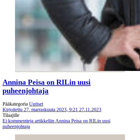
Annina Peisa on RILin uusi
puheenjohtaja
Pääkategoria
Uutiset
Kirjoitettu 27. marraskuuta 2023, 9:21
27.11.2023
Tilaajille
Ei kommentteja
artikkeliin Annina Peisa on RILin uusi
puheenjohtaja