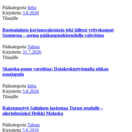
Pääkategoria
Infra
Kirjoitettu
3.8.2026
Tilaajille
Ruotsalainen korjausrakentaja teki jälleen yrityskaupat
Suomessa – asema pääkaupunkiseudulla vahvistuu
Pääkategoria
Talous
Kirjoitettu
31.7.2026
Tilaajille
Skanska-pomo varoittaa: Datakeskustyömaita uhkaa
osaajapula
Pääkategoria
Infra
Kirjoitettu
5.8.2026
Tilaajille
Rakennustyö Salminen laajentaa Turun seudulle –
aluejohtajaksi Heikki Malaska
Pääkategoria
Talous
Kirjoitettu
5.8.2026