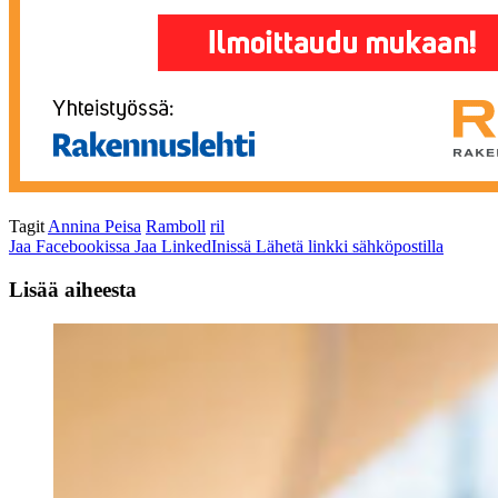
Tagit
Annina Peisa
Ramboll
ril
Jaa Facebookissa
Jaa LinkedInissä
Lähetä linkki sähköpostilla
Lisää aiheesta