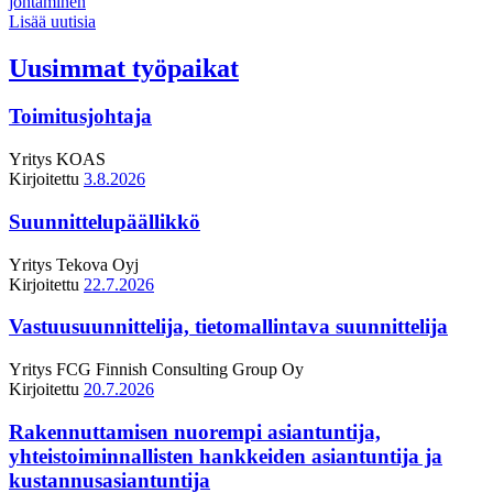
johtaminen
Lisää uutisia
Uusimmat työpaikat
Toimitusjohtaja
Yritys
KOAS
Kirjoitettu
3.8.2026
Suunnittelupäällikkö
Yritys
Tekova Oyj
Kirjoitettu
22.7.2026
Vastuusuunnittelija, tietomallintava suunnittelija
Yritys
FCG Finnish Consulting Group Oy
Kirjoitettu
20.7.2026
Rakennuttamisen nuorempi asiantuntija,
yhteistoiminnallisten hankkeiden asiantuntija ja
kustannusasiantuntija