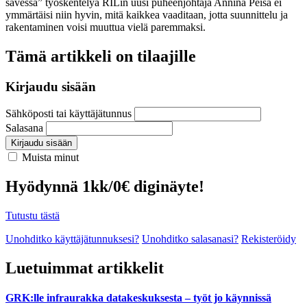
savessa” työskentelyä RILin uusi puheenjohtaja Annina Peisa ei
ymmärtäisi niin hyvin, mitä kaikkea vaaditaan, jotta suunnittelu ja
rakentaminen voisi muuttua vielä paremmaksi.
Tämä artikkeli on tilaajille
Kirjaudu sisään
Sähköposti tai käyttäjätunnus
Salasana
Kirjaudu sisään
Muista minut
Hyödynnä 1kk/0€ diginäyte!
Tutustu tästä
Unohditko käyttäjätunnuksesi?
Unohditko salasanasi?
Rekisteröidy
Luetuimmat artikkelit
GRK:lle infraurakka datakeskuksesta – työt jo käynnissä