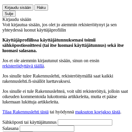
Kirjaudu sisään
Haku
Sulje
Kirjaudu sisään
Voit kirjautua sisään, jos olet jo aiemmin rekisteröitynyt ja sen
yhteydessä luonut käyttäjäprofiilin
Käyttäjäprofiilissa käyttäjätunnuksenasi toimii
sähköpostiosoitteesi (tai itse luomasi käyttäjätunnus) sekä itse
luomasi salasana.
Jos et ole aiemmin kirjautunut sisään, sinun on ensin
rekisteröidyttävä täällä
.
Jos sinulle tulee Rakennuslehti, rekisteröitymällä saat kaikki
rakennuslehti.fi-sisällöt luettavaksesi.
Jos sinulle ei tule Rakennuslehteä, voit silti rekisteröityä, jolloin saat
oikeuden kommentoida lukottomia artikkeleita, mutta et pääse
lukemaan lukittuja artikkeleita.
Tilaa Rakennuslehti tästä
tai hyödynnä
maksuton koejakso tästä
.
Sähköposti tai käyttäjätunnus
Salasana