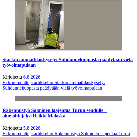
Starkin ammattilaiskysely: Suhdannekuopasta päädytään vielä
työvoimapulaan
Kirjoitettu
6.8.2026
Ei kommentteja
artikkeliin Starkin ammattilaiskysely:
Suhdannekuopasta päädytään vielä työvoimapulaan
Rakennustyö Salminen laajentaa Turun seudulle –
aluejohtajaksi Heikki Malaska
Kirjoitettu
5.8.2026
Ei kommentteja
artikkeliin Rakennustyö Salminen laajentaa Turun