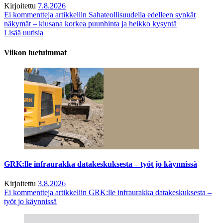
Kirjoitettu
7.8.2026
Ei kommentteja
artikkeliin Sahateollisuudella edelleen synkät
näkymät – kiusana korkea puunhinta ja heikko kysyntä
Lisää uutisia
Viikon luetuimmat
GRK:lle infraurakka datakeskuksesta – työt jo käynnissä
Kirjoitettu
3.8.2026
Ei kommentteja
artikkeliin GRK:lle infraurakka datakeskuksesta –
työt jo käynnissä