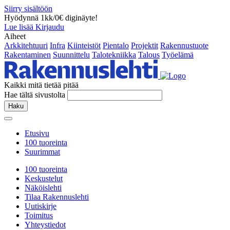
Siirry sisältöön
Hyödynnä 1kk/0€ diginäyte!
Lue lisää
Kirjaudu
Aiheet
Arkkitehtuuri
Infra
Kiinteistöt
Pientalo
Projektit
Rakennustuote
Rakentaminen
Suunnittelu
Talotekniikka
Talous
Työelämä
Kaikki mitä tietää pitää
Hae tältä sivustolta
Haku
Etusivu
100 tuoreinta
Suurimmat
100 tuoreinta
Keskustelut
Näköislehti
Tilaa Rakennuslehti
Uutiskirje
Toimitus
Yhteystiedot