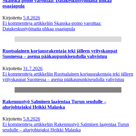
Skanska-pomo varoittaa: Datakeskustyömaita uhkaa
osaajapula
Kirjoitettu
5.8.2026
Ei kommentteja
artikkeliin Skanska-pomo varoittaa:
Datakeskustyömaita uhkaa osaajapula
Ruotsalainen korjausrakentaja teki jälleen yrityskaupat
Suomessa – asema pääkaupunkiseudulla vahvistuu
Kirjoitettu
31.7.2026
Ei kommentteja
artikkeliin Ruotsalainen korjausrakentaja teki jälleen
yrityskaupat Suomessa – asema pääkaupunkiseudulla vahvistuu
Rakennustyö Salminen laajentaa Turun seudulle –
aluejohtajaksi Heikki Malaska
Kirjoitettu
5.8.2026
Ei kommentteja
artikkeliin Rakennustyö Salminen laajentaa Turun
seudulle – aluejohtajaksi Heikki Malaska