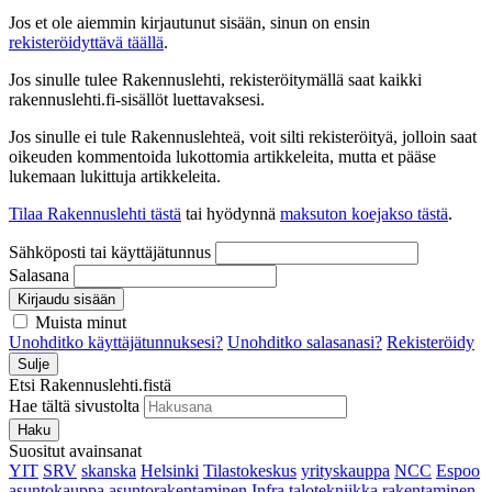
Jos et ole aiemmin kirjautunut sisään, sinun on ensin
rekisteröidyttävä täällä
.
Jos sinulle tulee Rakennuslehti, rekisteröitymällä saat kaikki
rakennuslehti.fi-sisällöt luettavaksesi.
Jos sinulle ei tule Rakennuslehteä, voit silti rekisteröityä, jolloin saat
oikeuden kommentoida lukottomia artikkeleita, mutta et pääse
lukemaan lukittuja artikkeleita.
Tilaa Rakennuslehti tästä
tai hyödynnä
maksuton koejakso tästä
.
Sähköposti tai käyttäjätunnus
Salasana
Kirjaudu sisään
Muista minut
Unohditko käyttäjätunnuksesi?
Unohditko salasanasi?
Rekisteröidy
Sulje
Etsi Rakennuslehti.fistä
Hae tältä sivustolta
Haku
Suositut avainsanat
YIT
SRV
skanska
Helsinki
Tilastokeskus
yrityskauppa
NCC
Espoo
asuntokauppa
asuntorakentaminen
Infra
talotekniikka
rakentaminen