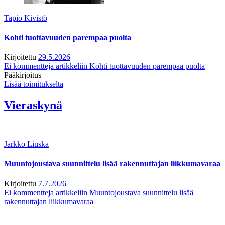
Tapio Kivistö
Kohti tuottavuuden parempaa puolta
Kirjoitettu
29.5.2026
Ei kommentteja
artikkeliin Kohti tuottavuuden parempaa puolta
Pääkirjoitus
Lisää toimitukselta
Vieraskynä
Jarkko Liuska
Muuntojoustava suunnittelu lisää rakennuttajan liikkumavaraa
Kirjoitettu
7.7.2026
Ei kommentteja
artikkeliin Muuntojoustava suunnittelu lisää
rakennuttajan liikkumavaraa