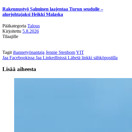
Rakennustyö Salminen laajentaa Turun seudulle –
aluejohtajaksi Heikki Malaska
Pääkategoria
Talous
Kirjoitettu
5.8.2026
Tilaajille
Tagit
ihannetyönantaja
Jennie Stenbom
YIT
Jaa Facebookissa
Jaa LinkedInissä
Lähetä linkki sähköpostilla
Lisää aiheesta