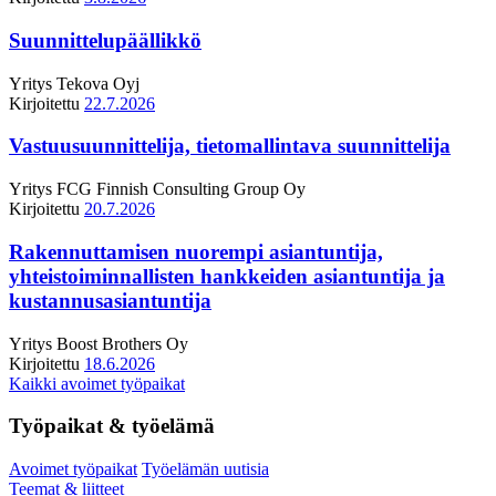
Suunnittelupäällikkö
Yritys
Tekova Oyj
Kirjoitettu
22.7.2026
Vastuusuunnittelija, tietomallintava suunnittelija
Yritys
FCG Finnish Consulting Group Oy
Kirjoitettu
20.7.2026
Rakennuttamisen nuorempi asiantuntija,
yhteistoiminnallisten hankkeiden asiantuntija ja
kustannusasiantuntija
Yritys
Boost Brothers Oy
Kirjoitettu
18.6.2026
Kaikki avoimet työpaikat
Työpaikat & työelämä
Avoimet työpaikat
Työelämän uutisia
Teemat & liitteet