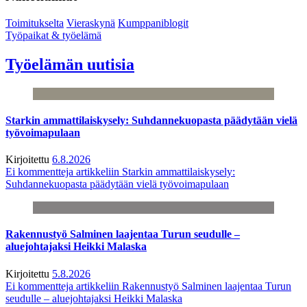
Toimitukselta
Vieraskynä
Kumppaniblogit
Työpaikat & työelämä
Työelämän uutisia
Starkin ammattilaiskysely: Suhdannekuopasta päädytään vielä
työvoimapulaan
Kirjoitettu
6.8.2026
Ei kommentteja
artikkeliin Starkin ammattilaiskysely:
Suhdannekuopasta päädytään vielä työvoimapulaan
Rakennustyö Salminen laajentaa Turun seudulle –
aluejohtajaksi Heikki Malaska
Kirjoitettu
5.8.2026
Ei kommentteja
artikkeliin Rakennustyö Salminen laajentaa Turun
seudulle – aluejohtajaksi Heikki Malaska