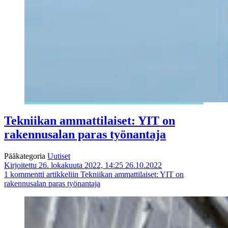
Tekniikan ammattilaiset: YIT on
rakennusalan paras työnantaja
Pääkategoria
Uutiset
Kirjoitettu 26. lokakuuta 2022, 14:25
26.10.2022
1 kommentti
artikkeliin Tekniikan ammattilaiset: YIT on
rakennusalan paras työnantaja