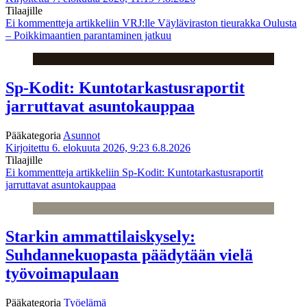
Tilaajille
Ei kommentteja
artikkeliin VRJ:lle Väyläviraston tieurakka Oulusta
– Poikkimaantien parantaminen jatkuu
Sp-Kodit: Kuntotarkastusraportit
jarruttavat asuntokauppaa
Pääkategoria
Asunnot
Kirjoitettu 6. elokuuta 2026, 9:23
6.8.2026
Tilaajille
Ei kommentteja
artikkeliin Sp-Kodit: Kuntotarkastusraportit
jarruttavat asuntokauppaa
Starkin ammattilaiskysely:
Suhdannekuopasta päädytään vielä
työvoimapulaan
Pääkategoria
Työelämä