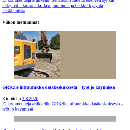
Ei kommentteja
artikkeliin Sahateollisuudella edelleen synkät
näkymät – kiusana korkea puunhinta ja heikko kysyntä
Lisää uutisia
Viikon luetuimmat
GRK:lle infraurakka datakeskuksesta – työt jo käynnissä
Kirjoitettu
3.8.2026
Ei kommentteja
artikkeliin GRK:lle infraurakka datakeskuksesta –
työt jo käynnissä