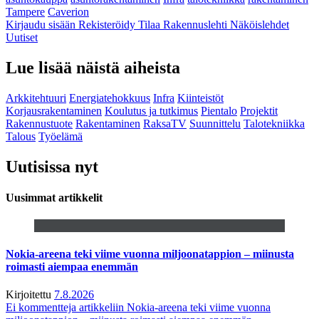
Tampere
Caverion
Kirjaudu sisään
Rekisteröidy
Tilaa Rakennuslehti
Näköislehdet
Uutiset
Lue lisää näistä aiheista
Arkkitehtuuri
Energiatehokkuus
Infra
Kiinteistöt
Korjausrakentaminen
Koulutus ja tutkimus
Pientalo
Projektit
Rakennustuote
Rakentaminen
RaksaTV
Suunnittelu
Talotekniikka
Talous
Työelämä
Uutisissa nyt
Uusimmat artikkelit
Nokia-areena teki viime vuonna miljoonatappion – miinusta
roimasti aiempaa enemmän
Kirjoitettu
7.8.2026
Ei kommentteja
artikkeliin Nokia-areena teki viime vuonna