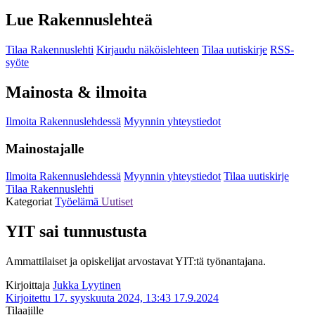
Lue Rakennuslehteä
Tilaa Rakennuslehti
Kirjaudu näköislehteen
Tilaa uutiskirje
RSS-
syöte
Mainosta & ilmoita
Ilmoita Rakennuslehdessä
Myynnin yhteystiedot
Mainostajalle
Ilmoita Rakennuslehdessä
Myynnin yhteystiedot
Tilaa uutiskirje
Tilaa Rakennuslehti
Kategoriat
Työelämä
Uutiset
YIT sai tunnustusta
Ammattilaiset ja opiskelijat arvostavat YIT:tä työnantajana.
Kirjoittaja
Jukka Lyytinen
Kirjoitettu 17. syyskuuta 2024, 13:43
17.9.2024
Tilaajille