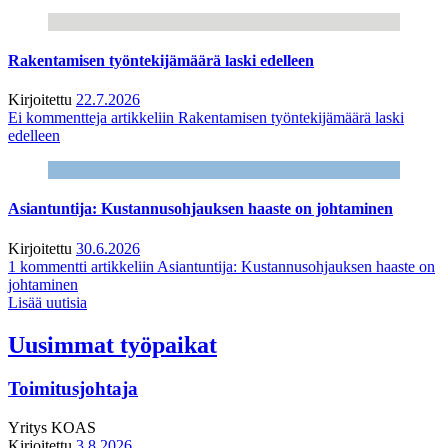
Rakentamisen työntekijämäärä laski edelleen
Kirjoitettu
22.7.2026
Ei kommentteja
artikkeliin Rakentamisen työntekijämäärä laski
edelleen
Asiantuntija: Kustannusohjauksen haaste on johtaminen
Kirjoitettu
30.6.2026
1 kommentti
artikkeliin Asiantuntija: Kustannusohjauksen haaste on
johtaminen
Lisää uutisia
Uusimmat työpaikat
Toimitusjohtaja
Yritys
KOAS
Kirjoitettu
3.8.2026