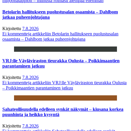
miljoonatappion – miinusta roimasti aiempaa enemmän
Betolarin hallitukseen puolustusalan osaamista – Dahlbom
jatkaa puheenjohtajana
Kirjoitettu
7.8.2026
Ei kommentteja
artikkeliin Betolarin hallitukseen puolustusalan
osaamista – Dahlbom jatkaa puheenjohtajana
VRJ:lle Väyläviraston tieurakka Oulusta – Poikkimaantien
parantaminen jatkuu
Kirjoitettu
7.8.2026
Ei kommentteja
artikkeliin VRJ:lle Väyläviraston tieurakka Oulusta
– Poikkimaantien parantaminen jatkuu
Sahateollisuudella edelleen synkät näkymät – kiusana korkea
puunhinta ja heikko kysyntä
Kirjoitettu
7.8.2026