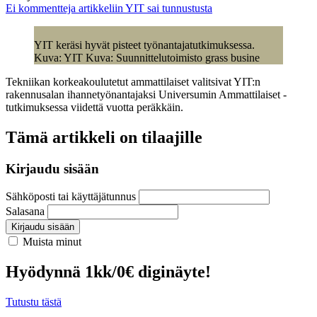
Ei kommentteja
artikkeliin YIT sai tunnustusta
YIT keräsi hyvät pisteet työnantajatutkimuksessa.
Kuva: YIT Kuva: Suunnittelutoimisto grass busine
Tekniikan korkeakoulutetut ammattilaiset valitsivat YIT:n
rakennusalan ihannetyönantajaksi Universumin Ammattilaiset -
tutkimuksessa viidettä vuotta peräkkäin.
Tämä artikkeli on tilaajille
Kirjaudu sisään
Sähköposti tai käyttäjätunnus
Salasana
Kirjaudu sisään
Muista minut
Hyödynnä 1kk/0€ diginäyte!
Tutustu tästä