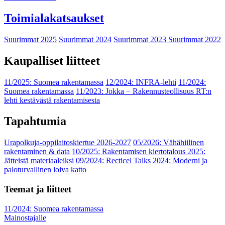
Toimialakatsaukset
Suurimmat 2025
Suurimmat 2024
Suurimmat 2023
Suurimmat 2022
Kaupalliset liitteet
11/2025: Suomea rakentamassa
12/2024: INFRA-lehti
11/2024:
Suomea rakentamassa
11/2023: Jokka − Rakennusteollisuus RT:n
lehti kestävästä rakentamisesta
Tapahtumia
Urapolkuja-oppilaitoskiertue 2026-2027
05/2026: Vähähiilinen
rakentaminen & data
10/2025: Rakentamisen kiertotalous 2025:
Jätteistä materiaaleiksi
09/2024: Recticel Talks 2024: Moderni ja
paloturvallinen loiva katto
Teemat ja liitteet
11/2024: Suomea rakentamassa
Mainostajalle