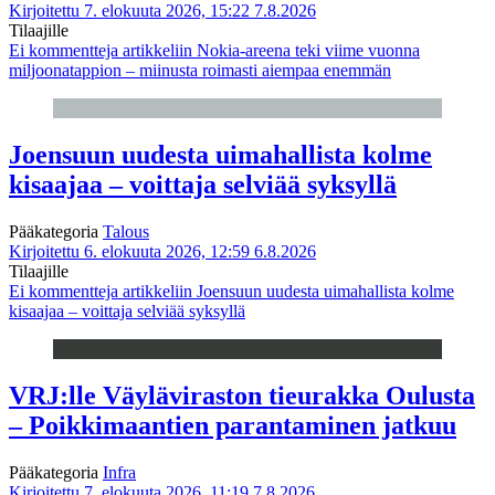
Kirjoitettu 7. elokuuta 2026, 15:22
7.8.2026
Tilaajille
Ei kommentteja
artikkeliin Nokia-areena teki viime vuonna
miljoonatappion – miinusta roimasti aiempaa enemmän
Joensuun uudesta uimahallista kolme
kisaajaa – voittaja selviää syksyllä
Pääkategoria
Talous
Kirjoitettu 6. elokuuta 2026, 12:59
6.8.2026
Tilaajille
Ei kommentteja
artikkeliin Joensuun uudesta uimahallista kolme
kisaajaa – voittaja selviää syksyllä
VRJ:lle Väyläviraston tieurakka Oulusta
– Poikkimaantien parantaminen jatkuu
Pääkategoria
Infra
Kirjoitettu 7. elokuuta 2026, 11:19
7.8.2026