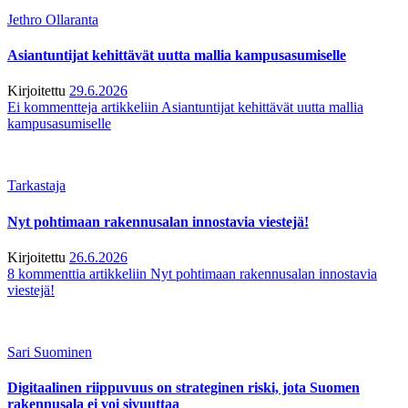
Jethro Ollaranta
Asiantuntijat kehittävät uutta mallia kampusasumiselle
Kirjoitettu
29.6.2026
Ei kommentteja
artikkeliin Asiantuntijat kehittävät uutta mallia
kampusasumiselle
Tarkastaja
Nyt pohtimaan rakennusalan innostavia viestejä!
Kirjoitettu
26.6.2026
8 kommenttia
artikkeliin Nyt pohtimaan rakennusalan innostavia
viestejä!
Sari Suominen
Digitaalinen riippuvuus on strateginen riski, jota Suomen
rakennusala ei voi sivuuttaa