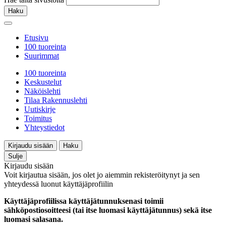
Haku
Etusivu
100 tuoreinta
Suurimmat
100 tuoreinta
Keskustelut
Näköislehti
Tilaa Rakennuslehti
Uutiskirje
Toimitus
Yhteystiedot
Kirjaudu sisään
Haku
Sulje
Kirjaudu sisään
Voit kirjautua sisään, jos olet jo aiemmin rekisteröitynyt ja sen
yhteydessä luonut käyttäjäprofiilin
Käyttäjäprofiilissa käyttäjätunnuksenasi toimii
sähköpostiosoitteesi (tai itse luomasi käyttäjätunnus) sekä itse
luomasi salasana.