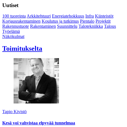
Uutiset
100 tuoreinta
Arkkitehtuuri
Energiatehokkuus
Infra
Kiinteistöt
Korjausrakentaminen
Koulutus ja tutkimus
Pientalo
Projektit
Rakennustuote
Rakentaminen
Suunnittelu
Talotekniikka
Talous
Työelämä
Näkökulmat
Toimitukselta
Tapio Kivistö
Kesä voi vahvistaa elpyvää tunnelmaa