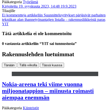
Pääkategoria
Työelämä
Kirjoitettu 19. syyskuuta 2023, 14:48
19.9.2023
Tilaajille
Ei kommentteja
artikkeliin Suunnitteluyritykset pärjäsivät parhaiten
tekniikan alan ihannetyönantajien listalla – rakennusliikkeistä paras
YIT
Tätä artikkelia ei ole kommentoitu
0 vastausta artikkeliin “YIT sai tunnustusta”
Rakennuslehden luetuimmat
Tänään
Tällä viikolla
Tässä kuussa
Nokia-areena teki viime vuonna
miljoonatappion – miinusta roimasti
aiempaa enemmän
Pääkategoria
Kiinteistöt