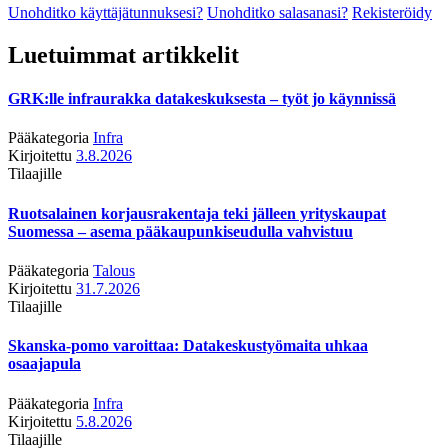
Unohditko käyttäjätunnuksesi?
Unohditko salasanasi?
Rekisteröidy
Luetuimmat artikkelit
GRK:lle infraurakka datakeskuksesta – työt jo käynnissä
Pääkategoria
Infra
Kirjoitettu
3.8.2026
Tilaajille
Ruotsalainen korjausrakentaja teki jälleen yrityskaupat
Suomessa – asema pääkaupunkiseudulla vahvistuu
Pääkategoria
Talous
Kirjoitettu
31.7.2026
Tilaajille
Skanska-pomo varoittaa: Datakeskustyömaita uhkaa
osaajapula
Pääkategoria
Infra
Kirjoitettu
5.8.2026
Tilaajille