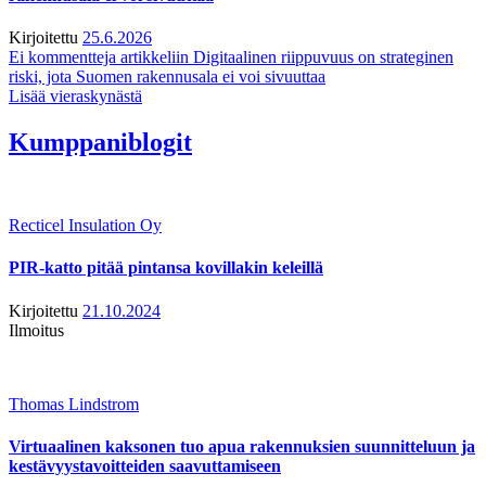
Kirjoitettu
25.6.2026
Ei kommentteja
artikkeliin Digitaalinen riippuvuus on strateginen
riski, jota Suomen rakennusala ei voi sivuuttaa
Lisää vieraskynästä
Kumppaniblogit
Recticel Insulation Oy
PIR-katto pitää pintansa kovillakin keleillä
Kirjoitettu
21.10.2024
Ilmoitus
Thomas Lindstrom
Virtuaalinen kaksonen tuo apua rakennuksien suunnitteluun ja
kestävyystavoitteiden saavuttamiseen