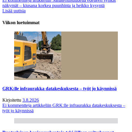
Ei kommentteja
artikkeliin Sahateollisuudella edelleen synkät
näkymät – kiusana korkea puunhinta ja heikko kysyntä
Lisää uutisia
Viikon luetuimmat
GRK:lle infraurakka datakeskuksesta – työt jo käynnissä
Kirjoitettu
3.8.2026
Ei kommentteja
artikkeliin GRK:lle infraurakka datakeskuksesta –
työt jo käynnissä