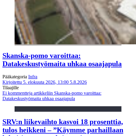
Skanska-pomo varoittaa:
Datakeskustyömaita uhkaa osaajapula
Pääkategoria
Infra
Kirjoitettu 5. elokuuta 2026, 13:00
5.8.2026
Tilaajille
Ei kommentteja
artikkeliin Skanska-pomo varoittaa:
Datakeskustyömaita uhkaa osaajapula
SRV:n liikevaihto kasvoi 18 prosenttia,
tulos heikkeni – ”Käymme parhaillaan