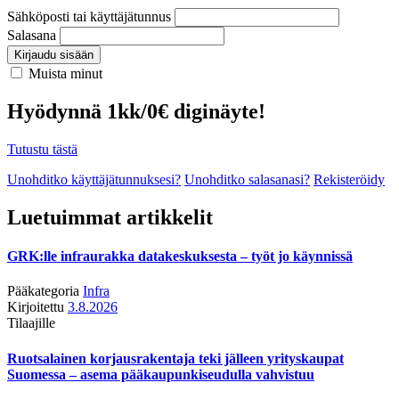
Sähköposti tai käyttäjätunnus
Salasana
Kirjaudu sisään
Muista minut
Hyödynnä 1kk/0€ diginäyte!
Tutustu tästä
Unohditko käyttäjätunnuksesi?
Unohditko salasanasi?
Rekisteröidy
Luetuimmat artikkelit
GRK:lle infraurakka datakeskuksesta – työt jo käynnissä
Pääkategoria
Infra
Kirjoitettu
3.8.2026
Tilaajille
Ruotsalainen korjausrakentaja teki jälleen yrityskaupat
Suomessa – asema pääkaupunkiseudulla vahvistuu