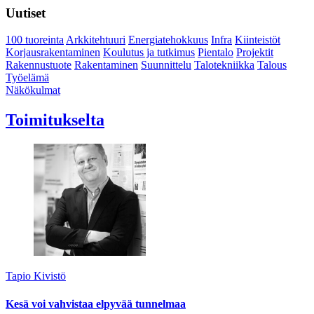
Uutiset
100 tuoreinta
Arkkitehtuuri
Energiatehokkuus
Infra
Kiinteistöt
Korjausrakentaminen
Koulutus ja tutkimus
Pientalo
Projektit
Rakennustuote
Rakentaminen
Suunnittelu
Talotekniikka
Talous
Työelämä
Näkökulmat
Toimitukselta
Tapio Kivistö
Kesä voi vahvistaa elpyvää tunnelmaa