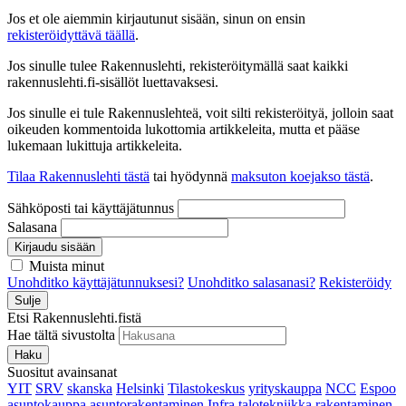
Jos et ole aiemmin kirjautunut sisään, sinun on ensin
rekisteröidyttävä täällä
.
Jos sinulle tulee Rakennuslehti, rekisteröitymällä saat kaikki
rakennuslehti.fi-sisällöt luettavaksesi.
Jos sinulle ei tule Rakennuslehteä, voit silti rekisteröityä, jolloin saat
oikeuden kommentoida lukottomia artikkeleita, mutta et pääse
lukemaan lukittuja artikkeleita.
Tilaa Rakennuslehti tästä
tai hyödynnä
maksuton koejakso tästä
.
Sähköposti tai käyttäjätunnus
Salasana
Kirjaudu sisään
Muista minut
Unohditko käyttäjätunnuksesi?
Unohditko salasanasi?
Rekisteröidy
Sulje
Etsi Rakennuslehti.fistä
Hae tältä sivustolta
Haku
Suositut avainsanat
YIT
SRV
skanska
Helsinki
Tilastokeskus
yrityskauppa
NCC
Espoo
asuntokauppa
asuntorakentaminen
Infra
talotekniikka
rakentaminen