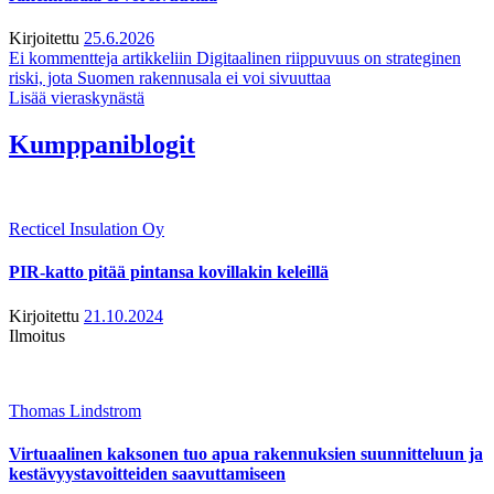
Kirjoitettu
25.6.2026
Ei kommentteja
artikkeliin Digitaalinen riippuvuus on strateginen
riski, jota Suomen rakennusala ei voi sivuuttaa
Lisää vieraskynästä
Kumppaniblogit
Recticel Insulation Oy
PIR-katto pitää pintansa kovillakin keleillä
Kirjoitettu
21.10.2024
Ilmoitus
Thomas Lindstrom
Virtuaalinen kaksonen tuo apua rakennuksien suunnitteluun ja
kestävyystavoitteiden saavuttamiseen