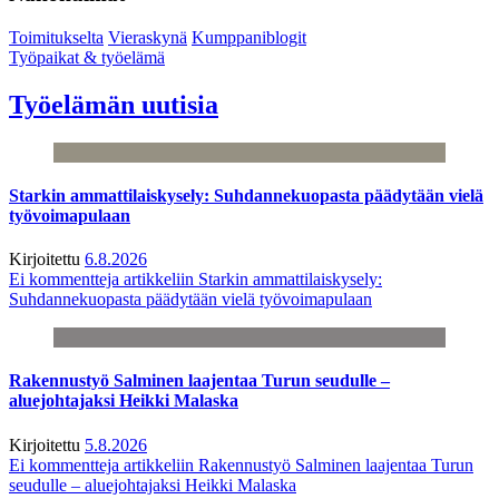
Toimitukselta
Vieraskynä
Kumppaniblogit
Työpaikat & työelämä
Työelämän uutisia
Starkin ammattilaiskysely: Suhdannekuopasta päädytään vielä
työvoimapulaan
Kirjoitettu
6.8.2026
Ei kommentteja
artikkeliin Starkin ammattilaiskysely:
Suhdannekuopasta päädytään vielä työvoimapulaan
Rakennustyö Salminen laajentaa Turun seudulle –
aluejohtajaksi Heikki Malaska
Kirjoitettu
5.8.2026
Ei kommentteja
artikkeliin Rakennustyö Salminen laajentaa Turun
seudulle – aluejohtajaksi Heikki Malaska