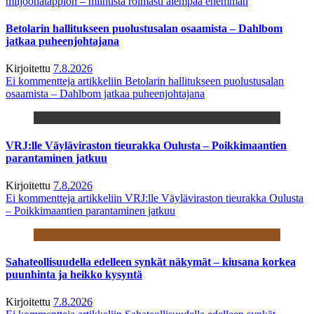
miljoonatappion – miinusta roimasti aiempaa enemmän
Betolarin hallitukseen puolustusalan osaamista – Dahlbom
jatkaa puheenjohtajana
Kirjoitettu
7.8.2026
Ei kommentteja
artikkeliin Betolarin hallitukseen puolustusalan
osaamista – Dahlbom jatkaa puheenjohtajana
VRJ:lle Väyläviraston tieurakka Oulusta – Poikkimaantien
parantaminen jatkuu
Kirjoitettu
7.8.2026
Ei kommentteja
artikkeliin VRJ:lle Väyläviraston tieurakka Oulusta
– Poikkimaantien parantaminen jatkuu
Sahateollisuudella edelleen synkät näkymät – kiusana korkea
puunhinta ja heikko kysyntä
Kirjoitettu
7.8.2026