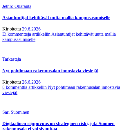
Jethro Ollaranta
Asiantuntijat kehittävät uutta mallia kampusasumiselle
Kirjoitettu
29.6.2026
Ei kommentteja
artikkeliin Asiantuntijat kehittävät uutta mallia
kampusasumiselle
Tarkastaja
Nyt pohtimaan rakennusalan innostavia viestejä!
Kirjoitettu
26.6.2026
8 kommenttia
artikkeliin Nyt pohtimaan rakennusalan innostavia
viestejä!
Sari Suominen
Digitaalinen riippuvuus on strateginen riski, jota Suomen
rakennusala ei voi sivuuttaa