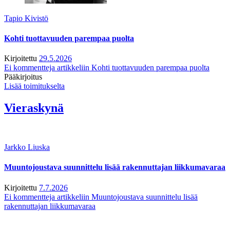
Tapio Kivistö
Kohti tuottavuuden parempaa puolta
Kirjoitettu
29.5.2026
Ei kommentteja
artikkeliin Kohti tuottavuuden parempaa puolta
Pääkirjoitus
Lisää toimitukselta
Vieraskynä
Jarkko Liuska
Muuntojoustava suunnittelu lisää rakennuttajan liikkumavaraa
Kirjoitettu
7.7.2026
Ei kommentteja
artikkeliin Muuntojoustava suunnittelu lisää
rakennuttajan liikkumavaraa