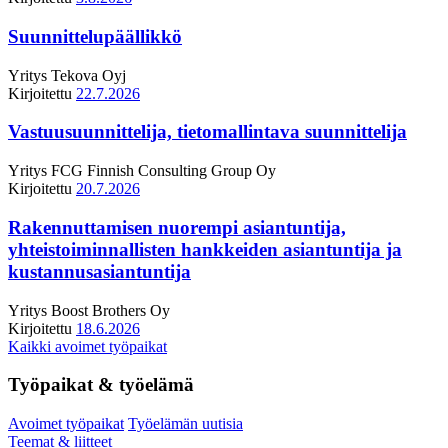
Suunnittelupäällikkö
Yritys
Tekova Oyj
Kirjoitettu
22.7.2026
Vastuusuunnittelija, tietomallintava suunnittelija
Yritys
FCG Finnish Consulting Group Oy
Kirjoitettu
20.7.2026
Rakennuttamisen nuorempi asiantuntija,
yhteistoiminnallisten hankkeiden asiantuntija ja
kustannusasiantuntija
Yritys
Boost Brothers Oy
Kirjoitettu
18.6.2026
Kaikki avoimet työpaikat
Työpaikat & työelämä
Avoimet työpaikat
Työelämän uutisia
Teemat & liitteet