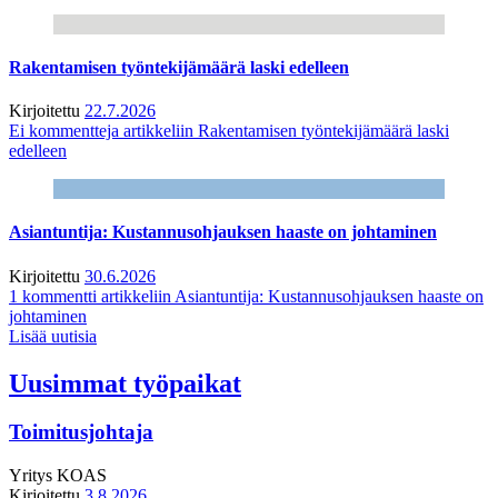
Rakentamisen työntekijämäärä laski edelleen
Kirjoitettu
22.7.2026
Ei kommentteja
artikkeliin Rakentamisen työntekijämäärä laski
edelleen
Asiantuntija: Kustannusohjauksen haaste on johtaminen
Kirjoitettu
30.6.2026
1 kommentti
artikkeliin Asiantuntija: Kustannusohjauksen haaste on
johtaminen
Lisää uutisia
Uusimmat työpaikat
Toimitusjohtaja
Yritys
KOAS
Kirjoitettu
3.8.2026