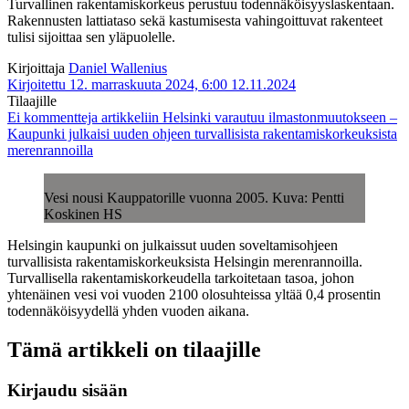
Turvallinen rakentamiskorkeus perustuu todennäköisyyslaskentaan.
Rakennusten lattiataso sekä kastumisesta vahingoittuvat rakenteet
tulisi sijoittaa sen yläpuolelle.
Kirjoittaja
Daniel Wallenius
Kirjoitettu 12. marraskuuta 2024, 6:00
12.11.2024
Tilaajille
Ei kommentteja
artikkeliin Helsinki varautuu ilmastonmuutokseen –
Kaupunki julkaisi uuden ohjeen turvallisista rakentamiskorkeuksista
merenrannoilla
Vesi nousi Kauppatorille vuonna 2005. Kuva: Pentti
Koskinen HS
Helsingin kaupunki on julkaissut uuden soveltamisohjeen
turvallisista rakentamiskorkeuksista Helsingin merenrannoilla.
Turvallisella rakentamiskorkeudella tarkoitetaan tasoa, johon
yhtenäinen vesi voi vuoden 2100 olosuhteissa yltää 0,4 prosentin
todennäköisyydellä yhden vuoden aikana.
Tämä artikkeli on tilaajille
Kirjaudu sisään