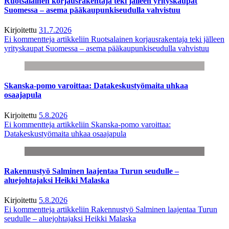
Ruotsalainen korjausrakentaja teki jälleen yrityskaupat
Suomessa – asema pääkaupunkiseudulla vahvistuu
Kirjoitettu
31.7.2026
Ei kommentteja
artikkeliin Ruotsalainen korjausrakentaja teki jälleen
yrityskaupat Suomessa – asema pääkaupunkiseudulla vahvistuu
Skanska-pomo varoittaa: Datakeskustyömaita uhkaa
osaajapula
Kirjoitettu
5.8.2026
Ei kommentteja
artikkeliin Skanska-pomo varoittaa:
Datakeskustyömaita uhkaa osaajapula
Rakennustyö Salminen laajentaa Turun seudulle –
aluejohtajaksi Heikki Malaska
Kirjoitettu
5.8.2026
Ei kommentteja
artikkeliin Rakennustyö Salminen laajentaa Turun
seudulle – aluejohtajaksi Heikki Malaska