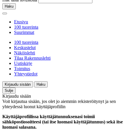
Haku
Etusivu
100 tuoreinta
Suurimmat
100 tuoreinta
Keskustelut
Näköislehti
Tilaa Rakennuslehti
Uutiskirje
Toimitus
Yhteystiedot
Kirjaudu sisään
Haku
Sulje
Kirjaudu sisään
Voit kirjautua sisään, jos olet jo aiemmin rekisteröitynyt ja sen
yhteydessä luonut käyttäjäprofiilin
Käyttäjäprofiilissa käyttäjätunnuksenasi toimii
sähköpostiosoitteesi (tai itse luomasi käyttäjätunnus) sekä itse
luomasi salasana.