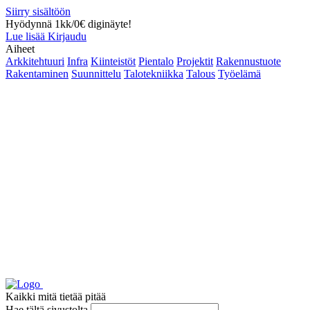
Siirry sisältöön
Hyödynnä 1kk/0€ diginäyte!
Lue lisää
Kirjaudu
Aiheet
Arkkitehtuuri
Infra
Kiinteistöt
Pientalo
Projektit
Rakennustuote
Rakentaminen
Suunnittelu
Talotekniikka
Talous
Työelämä
Kaikki mitä tietää pitää
Hae tältä sivustolta