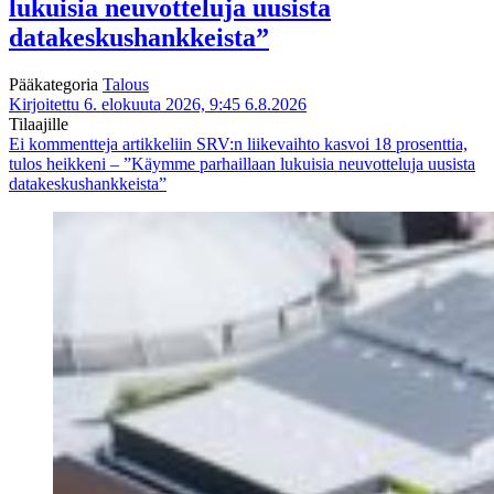
lukuisia neuvotteluja uusista
datakeskushankkeista”
Pääkategoria
Talous
Kirjoitettu 6. elokuuta 2026, 9:45
6.8.2026
Tilaajille
Ei kommentteja
artikkeliin SRV:n liikevaihto kasvoi 18 prosenttia,
tulos heikkeni – ”Käymme parhaillaan lukuisia neuvotteluja uusista
datakeskushankkeista”