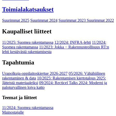
Toimialakatsaukset
Suurimmat 2025
Suurimmat 2024
Suurimmat 2023
Suurimmat 2022
Kaupalliset liitteet
11/2025: Suomea rakentamassa
12/2024: INFRA-lehti
11/2024:
Suomea rakentamassa
11/2023: Jokka − Rakennusteollisuus RT:n
lehti kestävästä rakentamisesta
Tapahtumia
Urapolkuja-oppilaitoskiertue 2026-2027
05/2026: Vähähiilinen
rakentaminen & data
10/2025: Rakentamisen kiertotalous 2025:
Jätteistä materiaaleiksi
09/2024: Recticel Talks 2024: Moderni ja
paloturvallinen loiva katto
Teemat ja liitteet
11/2024: Suomea rakentamassa
Mainostajalle