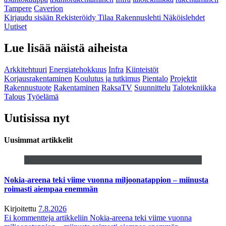
Tampere
Caverion
Kirjaudu sisään
Rekisteröidy
Tilaa Rakennuslehti
Näköislehdet
Uutiset
Lue lisää näistä aiheista
Arkkitehtuuri
Energiatehokkuus
Infra
Kiinteistöt
Korjausrakentaminen
Koulutus ja tutkimus
Pientalo
Projektit
Rakennustuote
Rakentaminen
RaksaTV
Suunnittelu
Talotekniikka
Talous
Työelämä
Uutisissa nyt
Uusimmat artikkelit
Nokia-areena teki viime vuonna miljoonatappion – miinusta
roimasti aiempaa enemmän
Kirjoitettu
7.8.2026
Ei kommentteja
artikkeliin Nokia-areena teki viime vuonna