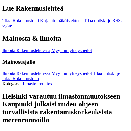
Lue Rakennuslehteä
Tilaa Rakennuslehti
Kirjaudu näköislehteen
Tilaa uutiskirje
RSS-
syöte
Mainosta & ilmoita
Ilmoita Rakennuslehdessä
Myynnin yhteystiedot
Mainostajalle
Ilmoita Rakennuslehdessä
Myynnin yhteystiedot
Tilaa uutiskirje
Tilaa Rakennuslehti
Kategoriat
Ilmastonmuutos
Helsinki varautuu ilmastonmuutokseen –
Kaupunki julkaisi uuden ohjeen
turvallisista rakentamiskorkeuksista
merenrannoilla