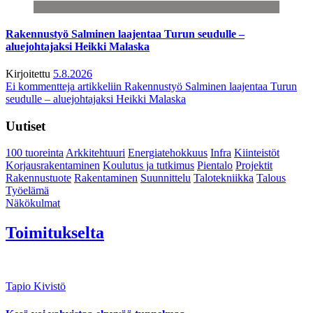
Rakennustyö Salminen laajentaa Turun seudulle –
aluejohtajaksi Heikki Malaska
Kirjoitettu
5.8.2026
Ei kommentteja
artikkeliin Rakennustyö Salminen laajentaa Turun
seudulle – aluejohtajaksi Heikki Malaska
Uutiset
100 tuoreinta
Arkkitehtuuri
Energiatehokkuus
Infra
Kiinteistöt
Korjausrakentaminen
Koulutus ja tutkimus
Pientalo
Projektit
Rakennustuote
Rakentaminen
Suunnittelu
Talotekniikka
Talous
Työelämä
Näkökulmat
Toimitukselta
Tapio Kivistö