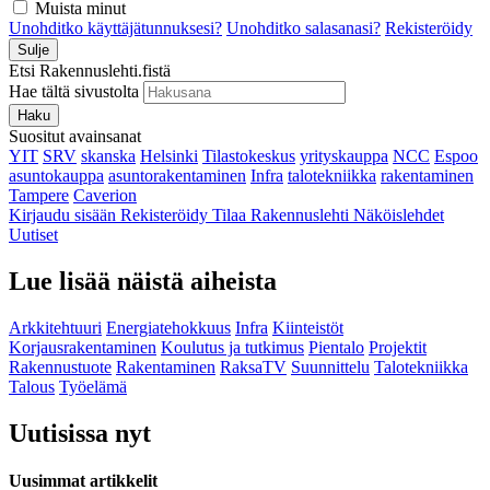
Muista minut
Unohditko käyttäjätunnuksesi?
Unohditko salasanasi?
Rekisteröidy
Sulje
Etsi Rakennuslehti.fistä
Hae tältä sivustolta
Haku
Suositut avainsanat
YIT
SRV
skanska
Helsinki
Tilastokeskus
yrityskauppa
NCC
Espoo
asuntokauppa
asuntorakentaminen
Infra
talotekniikka
rakentaminen
Tampere
Caverion
Kirjaudu sisään
Rekisteröidy
Tilaa Rakennuslehti
Näköislehdet
Uutiset
Lue lisää näistä aiheista
Arkkitehtuuri
Energiatehokkuus
Infra
Kiinteistöt
Korjausrakentaminen
Koulutus ja tutkimus
Pientalo
Projektit
Rakennustuote
Rakentaminen
RaksaTV
Suunnittelu
Talotekniikka
Talous
Työelämä
Uutisissa nyt
Uusimmat artikkelit