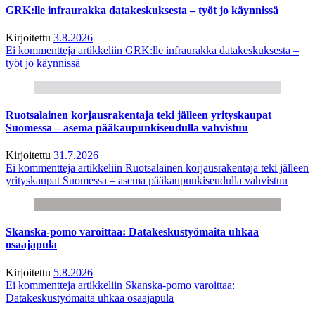
GRK:lle infraurakka datakeskuksesta – työt jo käynnissä
Kirjoitettu
3.8.2026
Ei kommentteja
artikkeliin GRK:lle infraurakka datakeskuksesta –
työt jo käynnissä
Ruotsalainen korjausrakentaja teki jälleen yrityskaupat
Suomessa – asema pääkaupunkiseudulla vahvistuu
Kirjoitettu
31.7.2026
Ei kommentteja
artikkeliin Ruotsalainen korjausrakentaja teki jälleen
yrityskaupat Suomessa – asema pääkaupunkiseudulla vahvistuu
Skanska-pomo varoittaa: Datakeskustyömaita uhkaa
osaajapula
Kirjoitettu
5.8.2026
Ei kommentteja
artikkeliin Skanska-pomo varoittaa:
Datakeskustyömaita uhkaa osaajapula