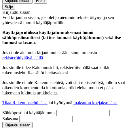
Kirjaudu sisään
Haku
Sulje
Kirjaudu sisään
Voit kirjautua sisään, jos olet jo aiemmin rekisteröitynyt ja sen
yhteydessä luonut käyttäjäprofiilin
Käyttäjäprofiilissa käyttäjätunnuksenasi toimii
sähköpostiosoitteesi (tai itse luomasi käyttäjätunnus) sekä itse
luomasi salasana.
Jos et ole aiemmin kirjautunut sisään, sinun on ensin
rekisteröidyttävä täällä
.
Jos sinulle tulee Rakennuslehti, rekisteröitymällä saat kaikki
rakennuslehti.fi-sisällöt luettavaksesi.
Jos sinulle ei tule Rakennuslehteä, voit silti rekisteröityä, jolloin saat
oikeuden kommentoida lukottomia artikkeleita, mutta et pääse
lukemaan lukittuja artikkeleita.
Tilaa Rakennuslehti tästä
tai hyödynnä
maksuton koejakso tästä
.
Sähköposti tai käyttäjätunnus
Salasana
Kirjaudu sisään