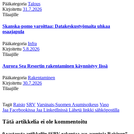
Pääkategoria
Talous
Kirjoitettu
31.7.2026
Tilaajille
Skanska-pomo varoittaa: Datakeskustyömaita uhkaa
osaajapula
Pääkategoria
Infra
Kirjoitettu
5.8.2026
Tilaajille
Aurora Sea Resortin rakentaminen käynnistyy Iissä
Pääkategoria
Rakentaminen
Kirjoitettu
30.7.2026
Tilaajille
Tagit
Raisio
SRV
Varsinais-Suomen Asumisoikeus
Vaso
Jaa Facebookissa
Jaa LinkedInissä
Lähetä linkki sähköpostilla
Tätä artikkelia ei ole kommentoitu
0 vastausta artikkeliin “SRV rakentaa aso-asuntoja Raisioon”