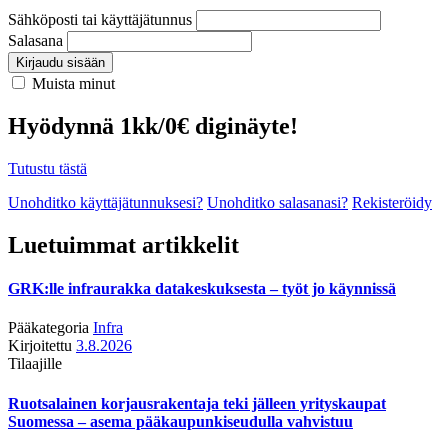
Sähköposti tai käyttäjätunnus
Salasana
Kirjaudu sisään
Muista minut
Hyödynnä 1kk/0€ diginäyte!
Tutustu tästä
Unohditko käyttäjätunnuksesi?
Unohditko salasanasi?
Rekisteröidy
Luetuimmat artikkelit
GRK:lle infraurakka datakeskuksesta – työt jo käynnissä
Pääkategoria
Infra
Kirjoitettu
3.8.2026
Tilaajille
Ruotsalainen korjausrakentaja teki jälleen yrityskaupat
Suomessa – asema pääkaupunkiseudulla vahvistuu