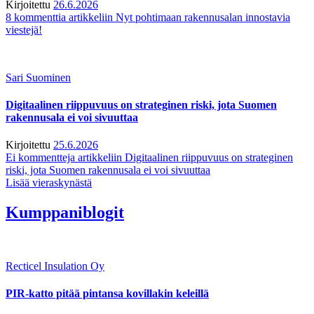
Kirjoitettu
26.6.2026
8 kommenttia
artikkeliin Nyt pohtimaan rakennusalan innostavia
viestejä!
Sari Suominen
Digitaalinen riippuvuus on strateginen riski, jota Suomen
rakennusala ei voi sivuuttaa
Kirjoitettu
25.6.2026
Ei kommentteja
artikkeliin Digitaalinen riippuvuus on strateginen
riski, jota Suomen rakennusala ei voi sivuuttaa
Lisää vieraskynästä
Kumppaniblogit
Recticel Insulation Oy
PIR-katto pitää pintansa kovillakin keleillä