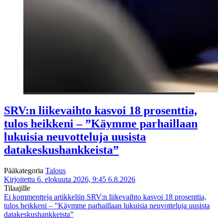
SRV:n liikevaihto kasvoi 18 prosenttia,
tulos heikkeni – ”Käymme parhaillaan
lukuisia neuvotteluja uusista
datakeskushankkeista”
Pääkategoria
Talous
Kirjoitettu 6. elokuuta 2026, 9:45
6.8.2026
Tilaajille
Ei kommentteja
artikkeliin SRV:n liikevaihto kasvoi 18 prosenttia,
tulos heikkeni – ”Käymme parhaillaan lukuisia neuvotteluja uusista
datakeskushankkeista”