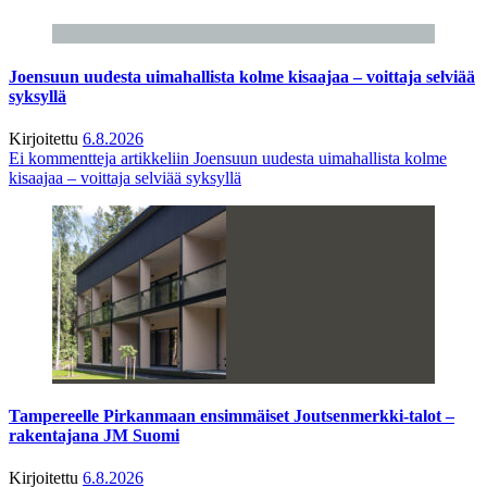
Joensuun uudesta uimahallista kolme kisaajaa – voittaja selviää
syksyllä
Kirjoitettu
6.8.2026
Ei kommentteja
artikkeliin Joensuun uudesta uimahallista kolme
kisaajaa – voittaja selviää syksyllä
Tampereelle Pirkanmaan ensimmäiset Joutsenmerkki-talot –
rakentajana JM Suomi
Kirjoitettu
6.8.2026