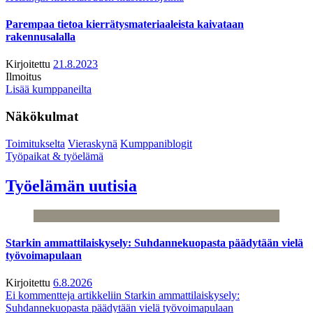
Parempaa tietoa kierrätysmateriaaleista kaivataan
rakennusalalla
Kirjoitettu
21.8.2023
Ilmoitus
Lisää kumppaneilta
Näkökulmat
Toimitukselta
Vieraskynä
Kumppaniblogit
Työpaikat & työelämä
Työelämän uutisia
Starkin ammattilaiskysely: Suhdannekuopasta päädytään vielä
työvoimapulaan
Kirjoitettu
6.8.2026
Ei kommentteja
artikkeliin Starkin ammattilaiskysely:
Suhdannekuopasta päädytään vielä työvoimapulaan