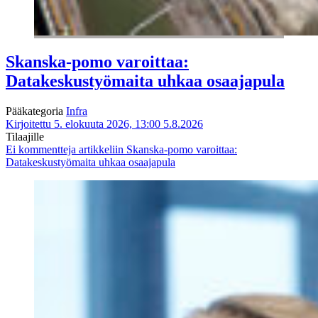
Skanska-pomo varoittaa:
Datakeskustyömaita uhkaa osaajapula
Pääkategoria
Infra
Kirjoitettu 5. elokuuta 2026, 13:00
5.8.2026
Tilaajille
Ei kommentteja
artikkeliin Skanska-pomo varoittaa:
Datakeskustyömaita uhkaa osaajapula