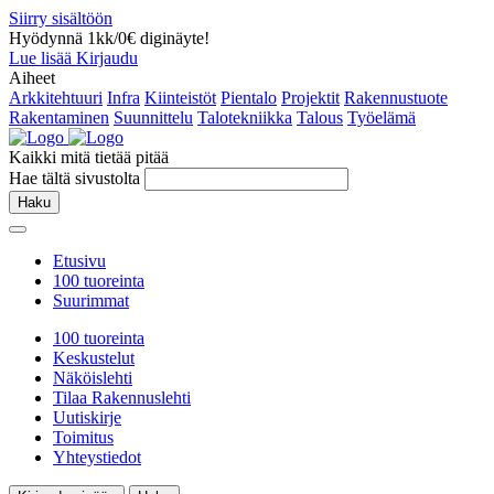
Siirry sisältöön
Hyödynnä 1kk/0€ diginäyte!
Lue lisää
Kirjaudu
Aiheet
Arkkitehtuuri
Infra
Kiinteistöt
Pientalo
Projektit
Rakennustuote
Rakentaminen
Suunnittelu
Talotekniikka
Talous
Työelämä
Kaikki mitä tietää pitää
Hae tältä sivustolta
Haku
Etusivu
100 tuoreinta
Suurimmat
100 tuoreinta
Keskustelut
Näköislehti
Tilaa Rakennuslehti
Uutiskirje
Toimitus
Yhteystiedot