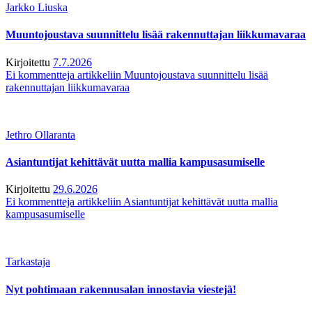
Jarkko Liuska
Muuntojoustava suunnittelu lisää rakennuttajan liikkumavaraa
Kirjoitettu
7.7.2026
Ei kommentteja
artikkeliin Muuntojoustava suunnittelu lisää
rakennuttajan liikkumavaraa
Jethro Ollaranta
Asiantuntijat kehittävät uutta mallia kampusasumiselle
Kirjoitettu
29.6.2026
Ei kommentteja
artikkeliin Asiantuntijat kehittävät uutta mallia
kampusasumiselle
Tarkastaja
Nyt pohtimaan rakennusalan innostavia viestejä!