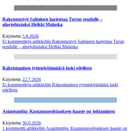
Rakennustyö Salminen laajentaa Turun seudulle –
aluejohtajaksi Heikki Malaska
Kirjoitettu
5.8.2026
Ei kommentteja
artikkeliin Rakennustyö Salminen laajentaa Turun
seudulle – aluejohtajaksi Heikki Malaska
Rakentamisen työntekijämäärä laski edelleen
Kirjoitettu
22.7.2026
Ei kommentteja
artikkeliin Rakentamisen työntekijämäärä laski
edelleen
Asiantuntija: Kustannusohjauksen haaste on johtaminen
Kirjoitettu
30.6.2026
1 kommentti
artikkeliin Asiantuntija: Kustannusohjauksen haaste on