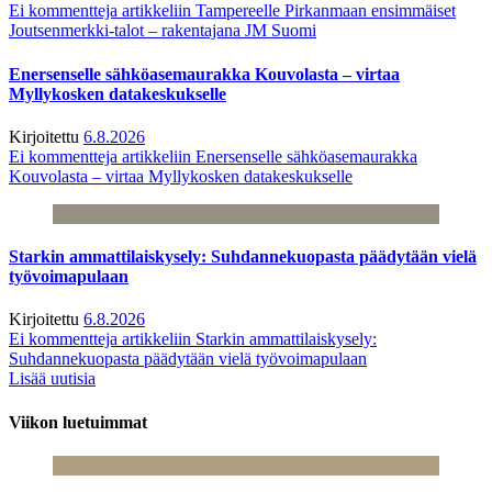
Ei kommentteja
artikkeliin Tampereelle Pirkanmaan ensimmäiset
Joutsenmerkki-talot – rakentajana JM Suomi
Enersenselle sähköasemaurakka Kouvolasta – virtaa
Myllykosken datakeskukselle
Kirjoitettu
6.8.2026
Ei kommentteja
artikkeliin Enersenselle sähköasemaurakka
Kouvolasta – virtaa Myllykosken datakeskukselle
Starkin ammattilaiskysely: Suhdannekuopasta päädytään vielä
työvoimapulaan
Kirjoitettu
6.8.2026
Ei kommentteja
artikkeliin Starkin ammattilaiskysely:
Suhdannekuopasta päädytään vielä työvoimapulaan
Lisää uutisia
Viikon luetuimmat