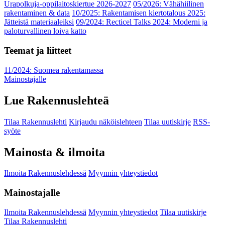
Urapolkuja-oppilaitoskiertue 2026-2027
05/2026: Vähähiilinen
rakentaminen & data
10/2025: Rakentamisen kiertotalous 2025:
Jätteistä materiaaleiksi
09/2024: Recticel Talks 2024: Moderni ja
paloturvallinen loiva katto
Teemat ja liitteet
11/2024: Suomea rakentamassa
Mainostajalle
Lue Rakennuslehteä
Tilaa Rakennuslehti
Kirjaudu näköislehteen
Tilaa uutiskirje
RSS-
syöte
Mainosta & ilmoita
Ilmoita Rakennuslehdessä
Myynnin yhteystiedot
Mainostajalle
Ilmoita Rakennuslehdessä
Myynnin yhteystiedot
Tilaa uutiskirje
Tilaa Rakennuslehti