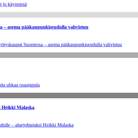
t jo käynnissä
ssa – asema pääkaupunkiseudulla vahvistuu
en yrityskaupat Suomessa – asema pääkaupunkiseudulla vahvistuu
ita uhkaa osaajapula
i Heikki Malaska
dulle – aluejohtajaksi Heikki Malaska