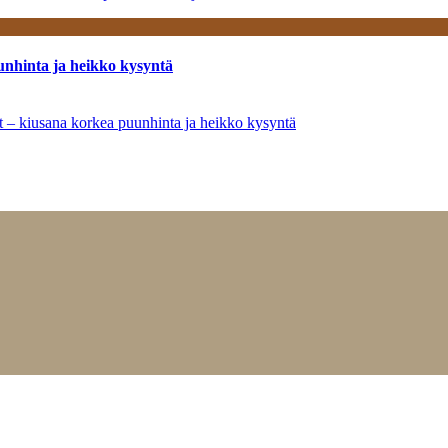
unhinta ja heikko kysyntä
ät – kiusana korkea puunhinta ja heikko kysyntä