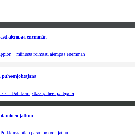
imasti aiempaa enemmän
tappion – miinusta roimasti aiempaa enemmän
aa puheenjohtajana
amista – Dahlbom jatkaa puheenjohtajana
antaminen jatkuu
– Poikkimaantien parantaminen jatkuu