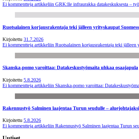
Ei kommentteja
artikkeliin GRK:lle infraurakka datakeskuksesta – työ
Ruotsalainen korjausrakentaja teki jälleen yrityskaupat Suome
Kirjoitettu
31.7.2026
Ei kommentteja
artikkeliin Ruotsalainen korjausrakentaja teki jälle
Skanska-pomo varoittaa: Datakeskustyömaita uhkaa osaajapula
Kirjoitettu
5.8.2026
Ei kommentteja
artikkeliin Skanska-pomo varoittaa: Datakeskustyöma
Rakennustyö Salminen laajentaa Turun seudulle – aluejohtajaks
Kirjoitettu
5.8.2026
Ei kommentteja
artikkeliin Rakennustyö Salminen laajentaa Turun seu
Uutiset