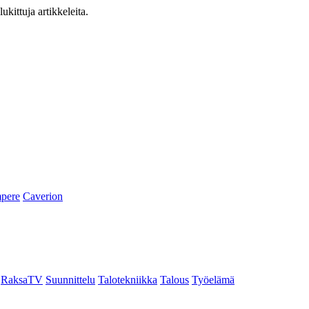
ukittuja artikkeleita.
pere
Caverion
RaksaTV
Suunnittelu
Talotekniikka
Talous
Työelämä