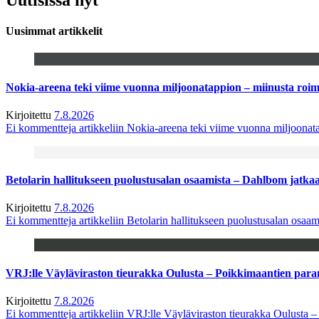
Uusimmat artikkelit
Nokia-areena teki viime vuonna miljoonatappion – miinusta ro
Kirjoitettu
7.8.2026
Ei kommentteja
artikkeliin Nokia-areena teki viime vuonna miljoona
Betolarin hallitukseen puolustusalan osaamista – Dahlbom jatk
Kirjoitettu
7.8.2026
Ei kommentteja
artikkeliin Betolarin hallitukseen puolustusalan osa
VRJ:lle Väyläviraston tieurakka Oulusta – Poikkimaantien par
Kirjoitettu
7.8.2026
Ei kommentteja
artikkeliin VRJ:lle Väyläviraston tieurakka Oulusta 