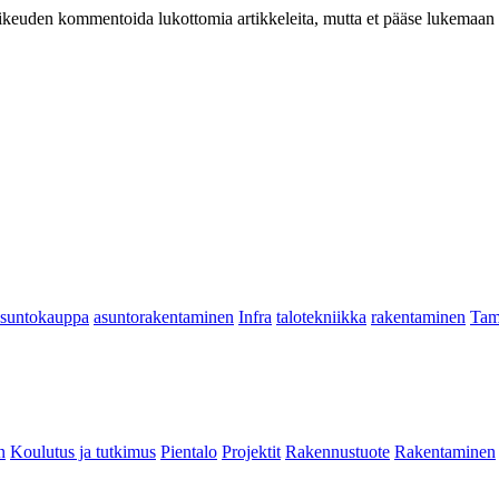
at oikeuden kommentoida lukottomia artikkeleita, mutta et pääse lukemaan l
asuntokauppa
asuntorakentaminen
Infra
talotekniikka
rakentaminen
Tam
n
Koulutus ja tutkimus
Pientalo
Projektit
Rakennustuote
Rakentaminen