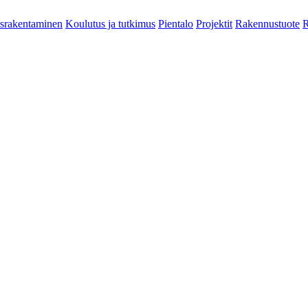
srakentaminen
Koulutus ja tutkimus
Pientalo
Projektit
Rakennustuote
R