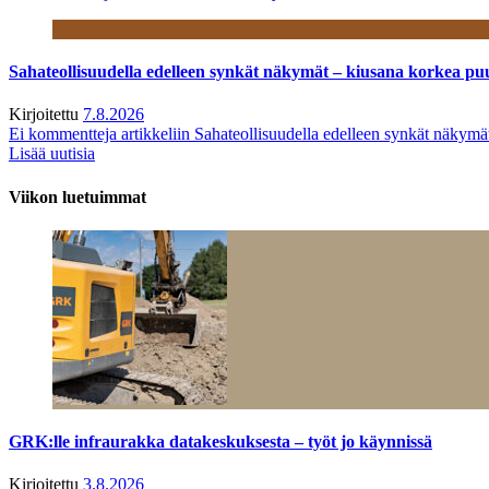
Sahateollisuudella edelleen synkät näkymät – kiusana korkea pu
Kirjoitettu
7.8.2026
Ei kommentteja
artikkeliin Sahateollisuudella edelleen synkät näkym
Lisää uutisia
Viikon luetuimmat
GRK:lle infraurakka datakeskuksesta – työt jo käynnissä
Kirjoitettu
3.8.2026