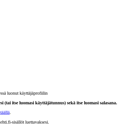
ssä luonut käyttäjäprofiilin
i (tai itse luomasi käyttäjätunnus) sekä itse luomasi salasana.
täällä
.
hti.fi-sisällöt luettavaksesi.