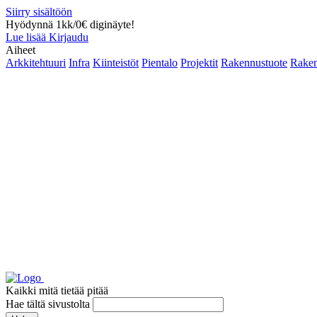
Siirry sisältöön
Hyödynnä 1kk/0€ diginäyte!
Lue lisää
Kirjaudu
Aiheet
Arkkitehtuuri
Infra
Kiinteistöt
Pientalo
Projektit
Rakennustuote
Raken
Kaikki mitä tietää pitää
Hae tältä sivustolta