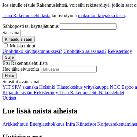
Jos sinulle ei tule Rakennuslehteä, voit silti rekisteröityä, jolloin sa
Tilaa Rakennuslehti tästä
tai hyödynnä
maksuton koejakso tästä
.
Sähköposti tai käyttäjätunnus
Salasana
Kirjaudu sisään
Muista minut
Unohditko käyttäjätunnuksesi?
Unohditko salasanasi?
Rekisteröidy
Sulje
Etsi Rakennuslehti.fistä
Hae tältä sivustolta
Haku
Suositut avainsanat
YIT
SRV
skanska
Helsinki
Tilastokeskus
yrityskauppa
NCC
Espoo
Kirjaudu sisään
Rekisteröidy
Tilaa Rakennuslehti
Näköislehdet
Uutiset
Lue lisää näistä aiheista
Arkkitehtuuri
Energiatehokkuus
Infra
Kiinteistöt
Korjausrakentamine
Uutisissa nyt