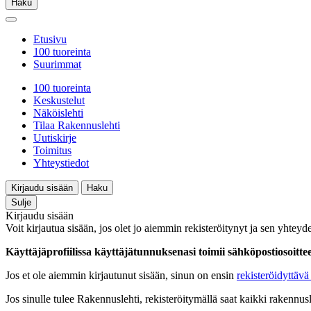
Haku
Etusivu
100 tuoreinta
Suurimmat
100 tuoreinta
Keskustelut
Näköislehti
Tilaa Rakennuslehti
Uutiskirje
Toimitus
Yhteystiedot
Kirjaudu sisään
Haku
Sulje
Kirjaudu sisään
Voit kirjautua sisään, jos olet jo aiemmin rekisteröitynyt ja sen yhteyde
Käyttäjäprofiilissa käyttäjätunnuksenasi toimii sähköpostiosoittees
Jos et ole aiemmin kirjautunut sisään, sinun on ensin
rekisteröidyttävä 
Jos sinulle tulee Rakennuslehti, rekisteröitymällä saat kaikki rakennusle