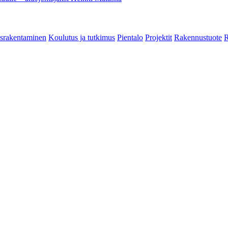
srakentaminen
Koulutus ja tutkimus
Pientalo
Projektit
Rakennustuote
R