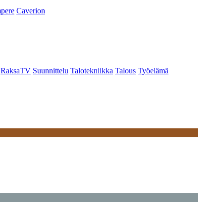
pere
Caverion
RaksaTV
Suunnittelu
Talotekniikka
Talous
Työelämä