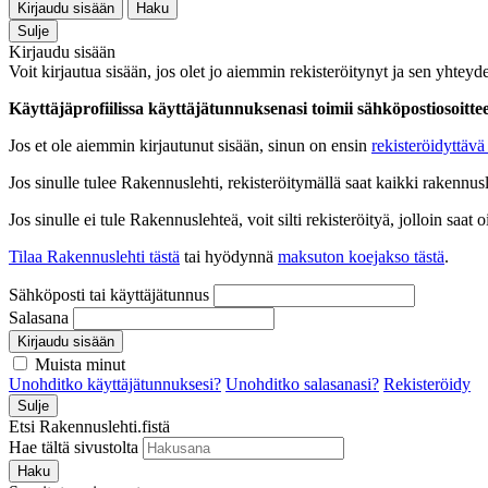
Kirjaudu sisään
Haku
Sulje
Kirjaudu sisään
Voit kirjautua sisään, jos olet jo aiemmin rekisteröitynyt ja sen yhteyde
Käyttäjäprofiilissa käyttäjätunnuksenasi toimii sähköpostiosoittees
Jos et ole aiemmin kirjautunut sisään, sinun on ensin
rekisteröidyttävä 
Jos sinulle tulee Rakennuslehti, rekisteröitymällä saat kaikki rakennusle
Jos sinulle ei tule Rakennuslehteä, voit silti rekisteröityä, jolloin sa
Tilaa Rakennuslehti tästä
tai hyödynnä
maksuton koejakso tästä
.
Sähköposti tai käyttäjätunnus
Salasana
Kirjaudu sisään
Muista minut
Unohditko käyttäjätunnuksesi?
Unohditko salasanasi?
Rekisteröidy
Sulje
Etsi Rakennuslehti.fistä
Hae tältä sivustolta
Haku