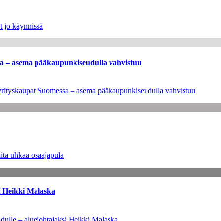
t jo käynnissä
ssa – asema pääkaupunkiseudulla vahvistuu
en yrityskaupat Suomessa – asema pääkaupunkiseudulla vahvistuu
ita uhkaa osaajapula
i Heikki Malaska
dulle – aluejohtajaksi Heikki Malaska