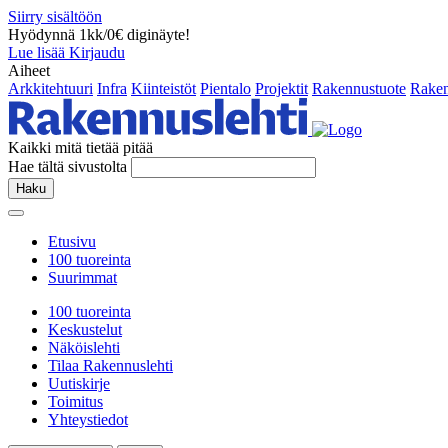
Siirry sisältöön
Hyödynnä 1kk/0€ diginäyte!
Lue lisää
Kirjaudu
Aiheet
Arkkitehtuuri
Infra
Kiinteistöt
Pientalo
Projektit
Rakennustuote
Raken
Kaikki mitä tietää pitää
Hae tältä sivustolta
Haku
Etusivu
100 tuoreinta
Suurimmat
100 tuoreinta
Keskustelut
Näköislehti
Tilaa Rakennuslehti
Uutiskirje
Toimitus
Yhteystiedot