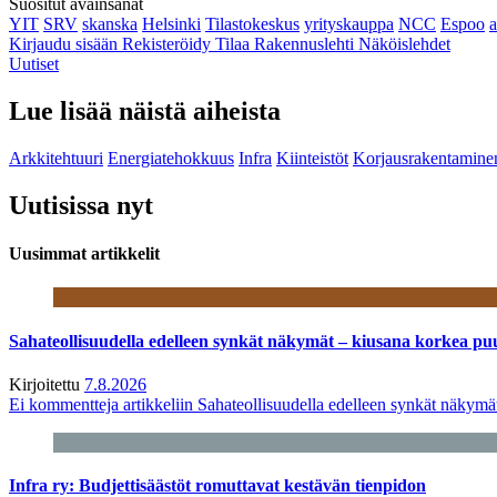
Suositut avainsanat
YIT
SRV
skanska
Helsinki
Tilastokeskus
yrityskauppa
NCC
Espoo
Kirjaudu sisään
Rekisteröidy
Tilaa Rakennuslehti
Näköislehdet
Uutiset
Lue lisää näistä aiheista
Arkkitehtuuri
Energiatehokkuus
Infra
Kiinteistöt
Korjausrakentamine
Uutisissa nyt
Uusimmat artikkelit
Sahateollisuudella edelleen synkät näkymät – kiusana korkea pu
Kirjoitettu
7.8.2026
Ei kommentteja
artikkeliin Sahateollisuudella edelleen synkät näkym
Infra ry: Budjettisäästöt romuttavat kestävän tienpidon