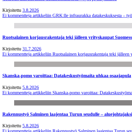
Kirjoitettu
3.8.2026
Ei kommentteja
artikkeliin GRK:lle infraurakka datakeskuksesta – työ
Ruotsalainen korjausrakentaja teki jälleen yrityskaupat Suome
Kirjoitettu
31.7.2026
Ei kommentteja
artikkeliin Ruotsalainen korjausrakentaja teki jälle
Skanska-pomo varoittaa: Datakeskustyömaita uhkaa osaajapula
Kirjoitettu
5.8.2026
Ei kommentteja
artikkeliin Skanska-pomo varoittaa: Datakeskustyöma
Rakennustyö Salminen laajentaa Turun seudulle – aluejohtajaks
Kirjoitettu
5.8.2026
Ei kommentteja
artikkeliin Rakennustyö Salminen laajentaa Turun seu