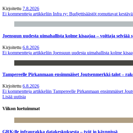
Kirjoitettu
7.8.2026
Ei kommentteja
artikkeliin Infra ry: Budjettisäästöt romuttavat kestäv
Joensuun uudesta uimahallista kolme kisaajaa – voittaja selviää s
Kirjoitettu
6.8.2026
Ei kommentteja
artikkeliin Joensuun uudesta uimahallista kolme kisaaj
Tampereelle Pirkanmaan ensimmäiset Joutsenmerkki-talot – ra
Kirjoitettu
6.8.2026
Ei kommentteja
artikkeliin Tampereelle Pirkanmaan ensimmäiset Jout
Lisää uutisia
Viikon luetuimmat
GRK:lle infraurakka datakeskuksesta – työt jo käynnissä