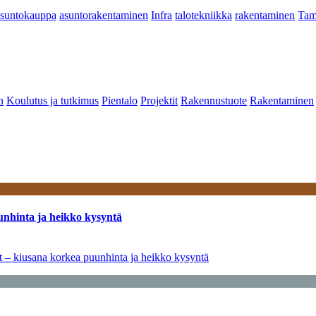
asuntokauppa
asuntorakentaminen
Infra
talotekniikka
rakentaminen
Tam
n
Koulutus ja tutkimus
Pientalo
Projektit
Rakennustuote
Rakentaminen
unhinta ja heikko kysyntä
ät – kiusana korkea puunhinta ja heikko kysyntä