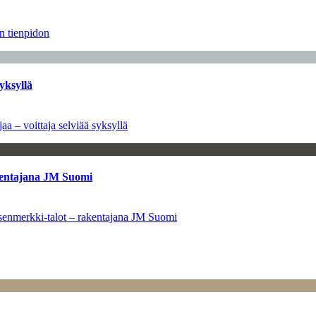
än tienpidon
yksyllä
aa – voittaja selviää syksyllä
kentajana JM Suomi
senmerkki-talot – rakentajana JM Suomi