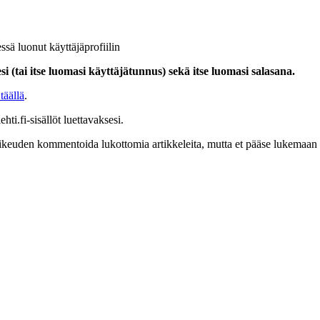
ssä luonut käyttäjäprofiilin
i (tai itse luomasi käyttäjätunnus) sekä itse luomasi salasana.
täällä
.
hti.fi-sisällöt luettavaksesi.
at oikeuden kommentoida lukottomia artikkeleita, mutta et pääse lukemaan l