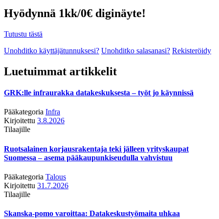
Hyödynnä 1kk/0€ diginäyte!
Tutustu tästä
Unohditko käyttäjätunnuksesi?
Unohditko salasanasi?
Rekisteröidy
Luetuimmat artikkelit
GRK:lle infraurakka datakeskuksesta – työt jo käynnissä
Pääkategoria
Infra
Kirjoitettu
3.8.2026
Tilaajille
Ruotsalainen korjausrakentaja teki jälleen yrityskaupat
Suomessa – asema pääkaupunkiseudulla vahvistuu
Pääkategoria
Talous
Kirjoitettu
31.7.2026
Tilaajille
Skanska-pomo varoittaa: Datakeskustyömaita uhkaa