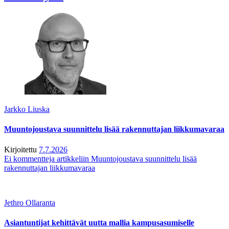
Jarkko Liuska
Muuntojoustava suunnittelu lisää rakennuttajan liikkumavaraa
Kirjoitettu
7.7.2026
Ei kommentteja
artikkeliin Muuntojoustava suunnittelu lisää
rakennuttajan liikkumavaraa
Jethro Ollaranta
Asiantuntijat kehittävät uutta mallia kampusasumiselle