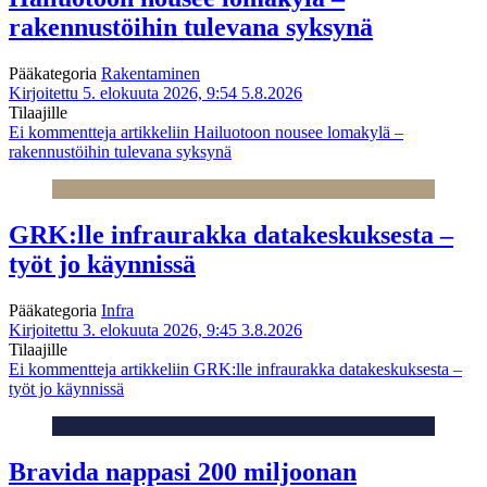
rakennustöihin tulevana syksynä
Pääkategoria
Rakentaminen
Kirjoitettu 5. elokuuta 2026, 9:54
5.8.2026
Tilaajille
Ei kommentteja
artikkeliin Hailuotoon nousee lomakylä –
rakennustöihin tulevana syksynä
GRK:lle infraurakka datakeskuksesta –
työt jo käynnissä
Pääkategoria
Infra
Kirjoitettu 3. elokuuta 2026, 9:45
3.8.2026
Tilaajille
Ei kommentteja
artikkeliin GRK:lle infraurakka datakeskuksesta –
työt jo käynnissä
Bravida nappasi 200 miljoonan