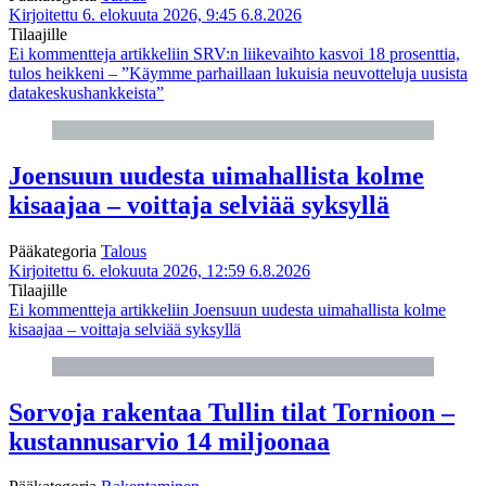
Kirjoitettu 6. elokuuta 2026, 9:45
6.8.2026
Tilaajille
Ei kommentteja
artikkeliin SRV:n liikevaihto kasvoi 18 prosenttia,
tulos heikkeni – ”Käymme parhaillaan lukuisia neuvotteluja uusista
datakeskushankkeista”
Joensuun uudesta uimahallista kolme
kisaajaa – voittaja selviää syksyllä
Pääkategoria
Talous
Kirjoitettu 6. elokuuta 2026, 12:59
6.8.2026
Tilaajille
Ei kommentteja
artikkeliin Joensuun uudesta uimahallista kolme
kisaajaa – voittaja selviää syksyllä
Sorvoja rakentaa Tullin tilat Tornioon –
kustannusarvio 14 miljoonaa