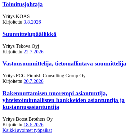
Toimitusjohtaja
Yritys
KOAS
Kirjoitettu
3.8.2026
Suunnittelupäällikkö
Yritys
Tekova Oyj
Kirjoitettu
22.7.2026
Vastuusuunnittelija, tietomallintava suunnittelija
Yritys
FCG Finnish Consulting Group Oy
Kirjoitettu
20.7.2026
Rakennuttamisen nuorempi asiantuntija,
yhteistoiminnallisten hankkeiden asiantuntija ja
kustannusasiantuntija
Yritys
Boost Brothers Oy
Kirjoitettu
18.6.2026
Kaikki avoimet työpaikat