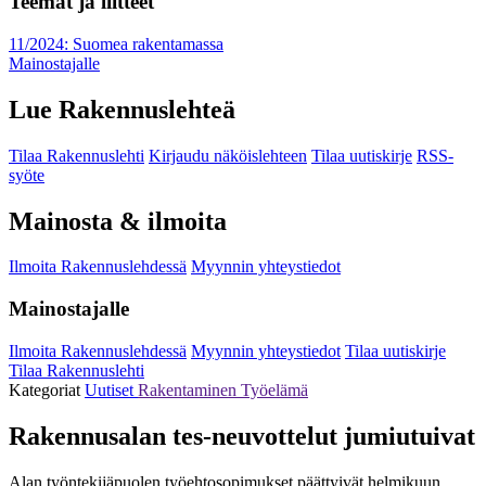
Teemat ja liitteet
11/2024: Suomea rakentamassa
Mainostajalle
Lue Rakennuslehteä
Tilaa Rakennuslehti
Kirjaudu näköislehteen
Tilaa uutiskirje
RSS-
syöte
Mainosta & ilmoita
Ilmoita Rakennuslehdessä
Myynnin yhteystiedot
Mainostajalle
Ilmoita Rakennuslehdessä
Myynnin yhteystiedot
Tilaa uutiskirje
Tilaa Rakennuslehti
Kategoriat
Uutiset
Rakentaminen
Työelämä
Rakennusalan tes-neuvottelut jumiutuivat
Alan työntekijäpuolen työehtosopimukset päättyivät helmikuun