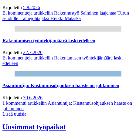
Kirjoitettu
5.8.2026
Ei kommentteja
artikkeliin Rakennustyö Salminen laajentaa Turun
seudulle – aluejohtajaksi Heikki Malaska
Rakentamisen työntekijämäärä laski edelleen
Kirjoitettu
22.7.2026
Ei kommentteja
artikkeliin Rakentamisen työntekijämäärä laski
edelleen
Asiantuntija: Kustannusohjauksen haaste on johtaminen
Kirjoitettu
30.6.2026
1 kommentti
artikkeliin Asiantuntija: Kustannusohjauksen haaste on
johtaminen
Lisää uutisia
Uusimmat työpaikat