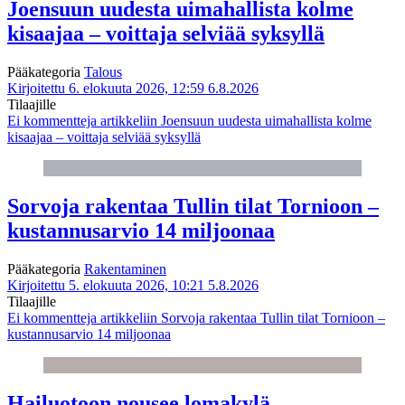
Joensuun uudesta uimahallista kolme
kisaajaa – voittaja selviää syksyllä
Pääkategoria
Talous
Kirjoitettu 6. elokuuta 2026, 12:59
6.8.2026
Tilaajille
Ei kommentteja
artikkeliin Joensuun uudesta uimahallista kolme
kisaajaa – voittaja selviää syksyllä
Sorvoja rakentaa Tullin tilat Tornioon –
kustannusarvio 14 miljoonaa
Pääkategoria
Rakentaminen
Kirjoitettu 5. elokuuta 2026, 10:21
5.8.2026
Tilaajille
Ei kommentteja
artikkeliin Sorvoja rakentaa Tullin tilat Tornioon –
kustannusarvio 14 miljoonaa
Hailuotoon nousee lomakylä –