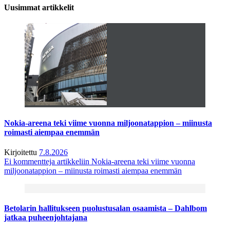
Uusimmat artikkelit
Nokia-areena teki viime vuonna miljoonatappion – miinusta
roimasti aiempaa enemmän
Kirjoitettu
7.8.2026
Ei kommentteja
artikkeliin Nokia-areena teki viime vuonna
miljoonatappion – miinusta roimasti aiempaa enemmän
Betolarin hallitukseen puolustusalan osaamista – Dahlbom
jatkaa puheenjohtajana