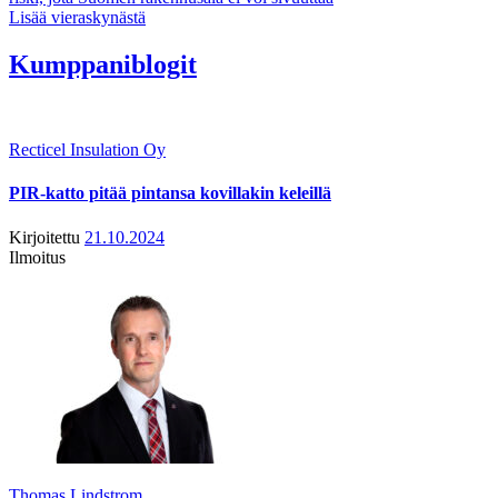
Lisää vieraskynästä
Kumppaniblogit
Recticel Insulation Oy
PIR-katto pitää pintansa kovillakin keleillä
Kirjoitettu
21.10.2024
Ilmoitus
Thomas Lindstrom