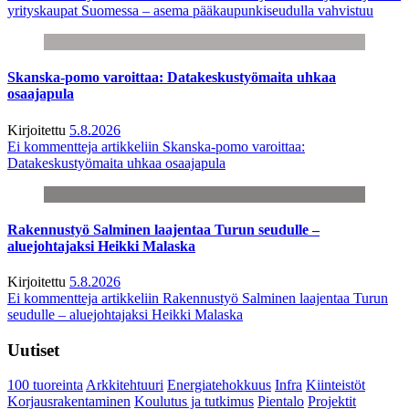
yrityskaupat Suomessa – asema pääkaupunkiseudulla vahvistuu
Skanska-pomo varoittaa: Datakeskustyömaita uhkaa
osaajapula
Kirjoitettu
5.8.2026
Ei kommentteja
artikkeliin Skanska-pomo varoittaa:
Datakeskustyömaita uhkaa osaajapula
Rakennustyö Salminen laajentaa Turun seudulle –
aluejohtajaksi Heikki Malaska
Kirjoitettu
5.8.2026
Ei kommentteja
artikkeliin Rakennustyö Salminen laajentaa Turun
seudulle – aluejohtajaksi Heikki Malaska
Uutiset
100 tuoreinta
Arkkitehtuuri
Energiatehokkuus
Infra
Kiinteistöt
Korjausrakentaminen
Koulutus ja tutkimus
Pientalo
Projektit