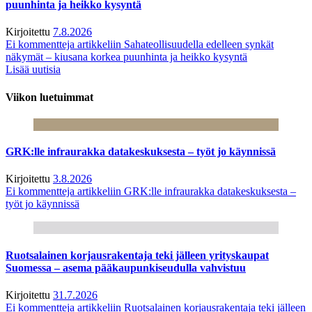
puunhinta ja heikko kysyntä
Kirjoitettu
7.8.2026
Ei kommentteja
artikkeliin Sahateollisuudella edelleen synkät
näkymät – kiusana korkea puunhinta ja heikko kysyntä
Lisää uutisia
Viikon luetuimmat
GRK:lle infraurakka datakeskuksesta – työt jo käynnissä
Kirjoitettu
3.8.2026
Ei kommentteja
artikkeliin GRK:lle infraurakka datakeskuksesta –
työt jo käynnissä
Ruotsalainen korjausrakentaja teki jälleen yrityskaupat
Suomessa – asema pääkaupunkiseudulla vahvistuu
Kirjoitettu
31.7.2026
Ei kommentteja
artikkeliin Ruotsalainen korjausrakentaja teki jälleen