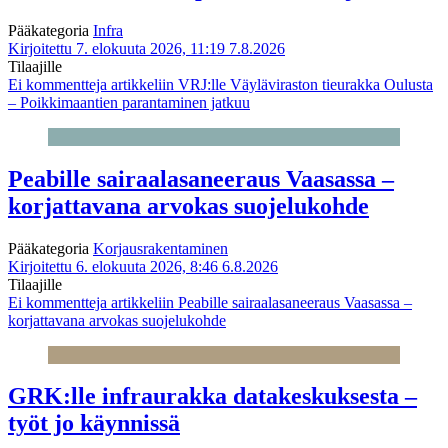
Pääkategoria
Infra
Kirjoitettu 7. elokuuta 2026, 11:19
7.8.2026
Tilaajille
Ei kommentteja
artikkeliin VRJ:lle Väyläviraston tieurakka Oulusta
– Poikkimaantien parantaminen jatkuu
Peabille sairaalasaneeraus Vaasassa –
korjattavana arvokas suojelukohde
Pääkategoria
Korjausrakentaminen
Kirjoitettu 6. elokuuta 2026, 8:46
6.8.2026
Tilaajille
Ei kommentteja
artikkeliin Peabille sairaalasaneeraus Vaasassa –
korjattavana arvokas suojelukohde
GRK:lle infraurakka datakeskuksesta –
työt jo käynnissä