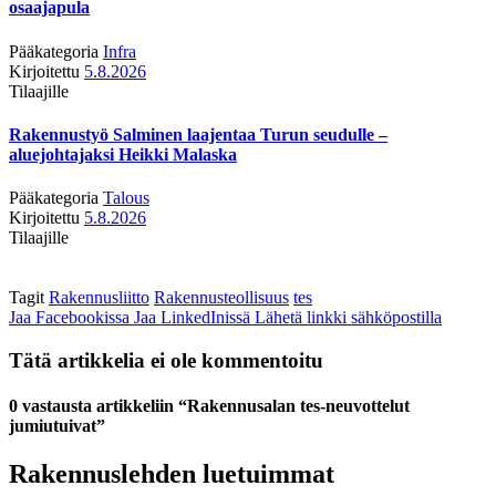
osaajapula
Pääkategoria
Infra
Kirjoitettu
5.8.2026
Tilaajille
Rakennustyö Salminen laajentaa Turun seudulle –
aluejohtajaksi Heikki Malaska
Pääkategoria
Talous
Kirjoitettu
5.8.2026
Tilaajille
Tagit
Rakennusliitto
Rakennusteollisuus
tes
Jaa Facebookissa
Jaa LinkedInissä
Lähetä linkki sähköpostilla
Tätä artikkelia ei ole kommentoitu
0 vastausta artikkeliin “Rakennusalan tes-neuvottelut
jumiutuivat”
Rakennuslehden luetuimmat