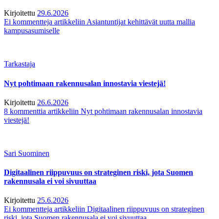
Kirjoitettu
29.6.2026
Ei kommentteja
artikkeliin Asiantuntijat kehittävät uutta mallia
kampusasumiselle
Tarkastaja
Nyt pohtimaan rakennusalan innostavia viestejä!
Kirjoitettu
26.6.2026
8 kommenttia
artikkeliin Nyt pohtimaan rakennusalan innostavia
viestejä!
Sari Suominen
Digitaalinen riippuvuus on strateginen riski, jota Suomen
rakennusala ei voi sivuuttaa
Kirjoitettu
25.6.2026
Ei kommentteja
artikkeliin Digitaalinen riippuvuus on strateginen
riski, jota Suomen rakennusala ei voi sivuuttaa