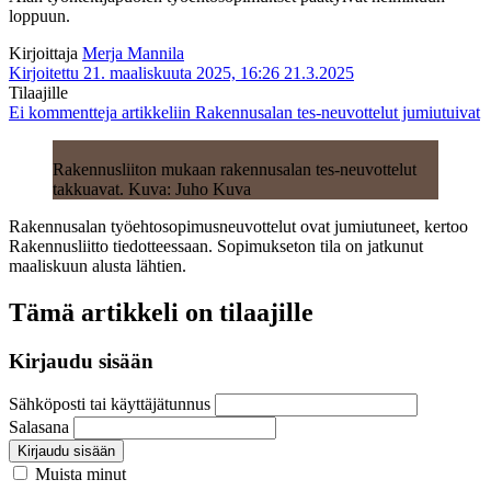
loppuun.
Kirjoittaja
Merja Mannila
Kirjoitettu 21. maaliskuuta 2025, 16:26
21.3.2025
Tilaajille
Ei kommentteja
artikkeliin Rakennusalan tes-neuvottelut jumiutuivat
Rakennusliiton mukaan rakennusalan tes-neuvottelut
takkuavat. Kuva: Juho Kuva
Rakennusalan työehtosopimusneuvottelut ovat jumiutuneet, kertoo
Rakennusliitto tiedotteessaan. Sopimukseton tila on jatkunut
maaliskuun alusta lähtien.
Tämä artikkeli on tilaajille
Kirjaudu sisään
Sähköposti tai käyttäjätunnus
Salasana
Kirjaudu sisään
Muista minut