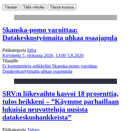
Tänään
Tällä viikolla
Tässä kuussa
Skanska-pomo varoittaa:
Datakeskustyömaita uhkaa osaajapula
Pääkategoria
Infra
Kirjoitettu 5. elokuuta 2026, 13:00
5.8.2026
Tilaajille
Ei kommentteja
artikkeliin Skanska-pomo varoittaa:
Datakeskustyömaita uhkaa osaajapula
SRV:n liikevaihto kasvoi 18 prosenttia,
tulos heikkeni – ”Käymme parhaillaan
lukuisia neuvotteluja uusista
datakeskushankkeista”
Pääkategoria
Talous