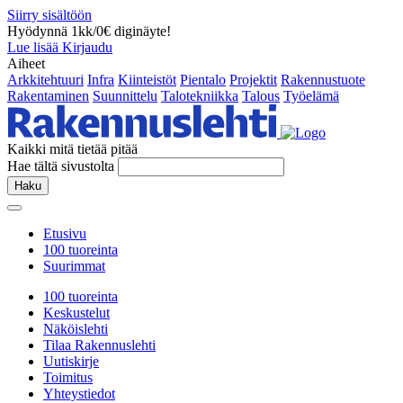
Siirry sisältöön
Hyödynnä 1kk/0€ diginäyte!
Lue lisää
Kirjaudu
Aiheet
Arkkitehtuuri
Infra
Kiinteistöt
Pientalo
Projektit
Rakennustuote
Rakentaminen
Suunnittelu
Talotekniikka
Talous
Työelämä
Kaikki mitä tietää pitää
Hae tältä sivustolta
Haku
Etusivu
100 tuoreinta
Suurimmat
100 tuoreinta
Keskustelut
Näköislehti
Tilaa Rakennuslehti
Uutiskirje
Toimitus
Yhteystiedot