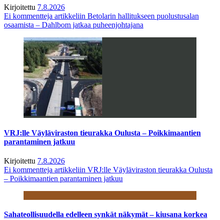
Kirjoitettu
7.8.2026
Ei kommentteja
artikkeliin Betolarin hallitukseen puolustusalan
osaamista – Dahlbom jatkaa puheenjohtajana
VRJ:lle Väyläviraston tieurakka Oulusta – Poikkimaantien
parantaminen jatkuu
Kirjoitettu
7.8.2026
Ei kommentteja
artikkeliin VRJ:lle Väyläviraston tieurakka Oulusta
– Poikkimaantien parantaminen jatkuu
Sahateollisuudella edelleen synkät näkymät – kiusana korkea