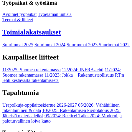
Työpaikat & työelämä
Avoimet työpaikat
Työelämän uutisia
Teemat & liitteet
Toimialakatsaukset
Suurimmat 2025
Suurimmat 2024
Suurimmat 2023
Suurimmat 2022
Kaupalliset liitteet
11/2025: Suomea rakentamassa
12/2024: INFRA-lehti
11/2024:
Suomea rakentamassa
11/2023: Jokka − Rakennusteollisuus RT:n
lehti kestävästä rakentamisesta
Tapahtumia
Urapolkuja-oppilaitoskiertue 2026-2027
05/2026: Vähähiilinen
rakentaminen & data
10/2025: Rakentamisen kiertotalous 2025:
Jätteistä materiaaleiksi
09/2024: Recticel Talks 2024: Moderni ja
paloturvallinen loiva katto