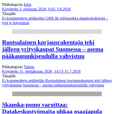
Pääkategoria
Infra
Kirjoitettu 3. elokuuta 2026, 9:45
3.8.2026
Tilaajille
Ei kommentteja
artikkeliin GRK:lle infraurakka datakeskuksesta –
työt jo käynnissä
Ruotsalainen korjausrakentaja teki
jälleen yrityskaupat Suomessa – asema
pääkaupunkiseudulla vahvistuu
Pääkategoria
Talous
Kirjoitettu 31. heinäkuuta 2026, 14:53
31.7.2026
Tilaajille
Ei kommentteja
artikkeliin Ruotsalainen korjausrakentaja teki jälleen
yrityskaupat Suomessa – asema pääkaupunkiseudulla vahvistuu
Skanska-pomo varoittaa:
Datakeskustyömaita uhkaa osaajapula