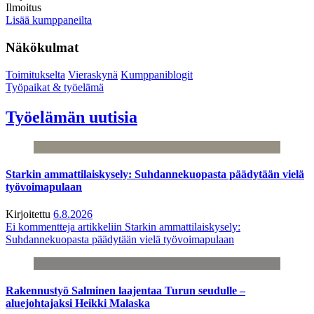
Ilmoitus
Lisää kumppaneilta
Näkökulmat
Toimitukselta
Vieraskynä
Kumppaniblogit
Työpaikat & työelämä
Työelämän uutisia
Starkin ammattilaiskysely: Suhdannekuopasta päädytään vielä
työvoimapulaan
Kirjoitettu
6.8.2026
Ei kommentteja
artikkeliin Starkin ammattilaiskysely:
Suhdannekuopasta päädytään vielä työvoimapulaan
Rakennustyö Salminen laajentaa Turun seudulle –
aluejohtajaksi Heikki Malaska