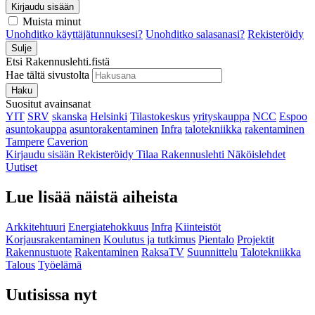
Kirjaudu sisään
Muista minut
Unohditko käyttäjätunnuksesi?
Unohditko salasanasi?
Rekisteröidy
Sulje
Etsi Rakennuslehti.fistä
Hae tältä sivustolta
Haku
Suositut avainsanat
YIT
SRV
skanska
Helsinki
Tilastokeskus
yrityskauppa
NCC
Espoo
asuntokauppa
asuntorakentaminen
Infra
talotekniikka
rakentaminen
Tampere
Caverion
Kirjaudu sisään
Rekisteröidy
Tilaa Rakennuslehti
Näköislehdet
Uutiset
Lue lisää näistä aiheista
Arkkitehtuuri
Energiatehokkuus
Infra
Kiinteistöt
Korjausrakentaminen
Koulutus ja tutkimus
Pientalo
Projektit
Rakennustuote
Rakentaminen
RaksaTV
Suunnittelu
Talotekniikka
Talous
Työelämä
Uutisissa nyt