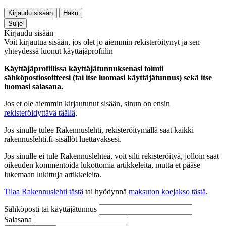
Kirjaudu sisään
Haku
Sulje
Kirjaudu sisään
Voit kirjautua sisään, jos olet jo aiemmin rekisteröitynyt ja sen
yhteydessä luonut käyttäjäprofiilin
Käyttäjäprofiilissa käyttäjätunnuksenasi toimii
sähköpostiosoitteesi (tai itse luomasi käyttäjätunnus) sekä itse
luomasi salasana.
Jos et ole aiemmin kirjautunut sisään, sinun on ensin
rekisteröidyttävä täällä
.
Jos sinulle tulee Rakennuslehti, rekisteröitymällä saat kaikki
rakennuslehti.fi-sisällöt luettavaksesi.
Jos sinulle ei tule Rakennuslehteä, voit silti rekisteröityä, jolloin saat
oikeuden kommentoida lukottomia artikkeleita, mutta et pääse
lukemaan lukittuja artikkeleita.
Tilaa Rakennuslehti tästä
tai hyödynnä
maksuton koejakso tästä
.
Sähköposti tai käyttäjätunnus
Salasana