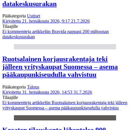
datakeskusurakan
Pääkategoria
Uutiset
Kirjoitettu 21. heinäkuuta 2026, 9:17
21.7.2026
Tilaajille
Ei kommentteja
artikkeliin Bravida nappasi 200 miljoonan
datakeskusurakan
Ruotsalainen korjausrakentaja teki
jälleen yrityskaupat Suomessa – asema
pääkaupunkiseudulla vahvistuu
Pääkategoria
Talous
Kirjoitettu 31. heinäkuuta 2026, 14:53
31.7.2026
Tilaajille
Ei kommentteja
artikkeliin Ruotsalainen korjausrakentaja teki jälleen
yrityskaupat Suomessa – asema pääkaupunkiseudulla vahvistuu