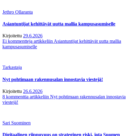
Jethro Ollaranta
Asiantuntijat kehittävät uutta mallia kampusasumiselle
Kirjoitettu
29.6.2026
Ei kommentteja
artikkeliin Asiantuntijat kehittävät uutta mallia
kampusasumiselle
Tarkastaja
Nyt pohtimaan rakennusalan innostavia viestejä!
Kirjoitettu
26.6.2026
8 kommenttia
artikkeliin Nyt pohtimaan rakennusalan innostavia
viestejä!
Sari Suominen
Digitaalinen riippuvuus on strateginen riski, jota Suomen