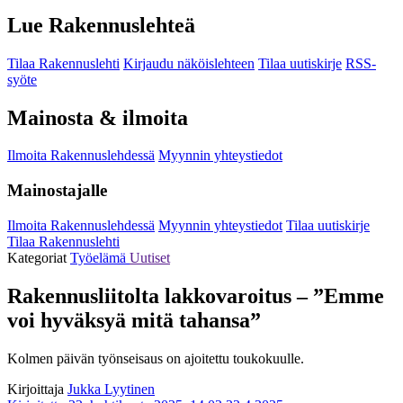
Lue Rakennuslehteä
Tilaa Rakennuslehti
Kirjaudu näköislehteen
Tilaa uutiskirje
RSS-
syöte
Mainosta & ilmoita
Ilmoita Rakennuslehdessä
Myynnin yhteystiedot
Mainostajalle
Ilmoita Rakennuslehdessä
Myynnin yhteystiedot
Tilaa uutiskirje
Tilaa Rakennuslehti
Kategoriat
Työelämä
Uutiset
Rakennusliitolta lakkovaroitus – ”Emme
voi hyväksyä mitä tahansa”
Kolmen päivän työnseisaus on ajoitettu toukokuulle.
Kirjoittaja
Jukka Lyytinen