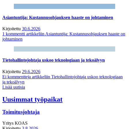
Asiantuntija: Kustannusohjauksen haaste on johtaminen
Kirjoitettu
30.6.2026
1 kommentti
artikkeliin Asiantuntija: Kustannusohjauksen haaste on
johtaminen
Tietohallintojohtaja uskoo teknologiaan ja tekoälyyn
Kirjoitettu
29.6.2026
Ei kommentteja
artikkeliin Tietohallintojohtaja uskoo teknologiaan
ja tekoälyyn
Lisää uutisia
Uusimmat työpaikat
Toimitusjohtaja
Yritys
KOAS
Kirjoitettu
3.8.2026