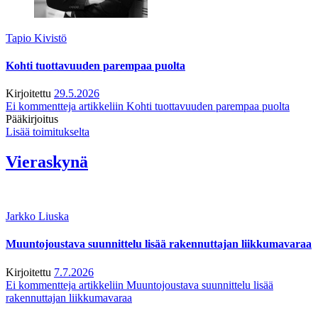
Tapio Kivistö
Kohti tuottavuuden parempaa puolta
Kirjoitettu
29.5.2026
Ei kommentteja
artikkeliin Kohti tuottavuuden parempaa puolta
Pääkirjoitus
Lisää toimitukselta
Vieraskynä
Jarkko Liuska
Muuntojoustava suunnittelu lisää rakennuttajan liikkumavaraa
Kirjoitettu
7.7.2026
Ei kommentteja
artikkeliin Muuntojoustava suunnittelu lisää
rakennuttajan liikkumavaraa