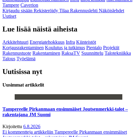
Tampere
Caverion
Kirjaudu sisään
Rekisteröidy
Tilaa Rakennuslehti
Näköislehdet
Uutiset
Lue lisää näistä aiheista
Arkkitehtuuri
Energiatehokkuus
Infra
Kiinteistöt
Korjausrakentaminen
Koulutus ja tutkimus
Pientalo
Projektit
Rakennustuote
Rakentaminen
RaksaTV
Suunnittelu
Talotekniikka
Talous
Työelämä
Uutisissa nyt
Uusimmat artikkelit
Tampereelle Pirkanmaan ensimmäiset Joutsenmerkki-talot –
rakentajana JM Suomi
Kirjoitettu
6.8.2026
Ei kommentteja
artikkeliin Tampereelle Pirkanmaan ensimmäiset