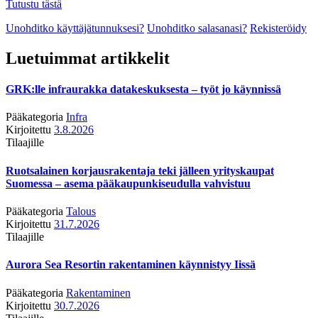
Tutustu tästä
Unohditko käyttäjätunnuksesi?
Unohditko salasanasi?
Rekisteröidy
Luetuimmat artikkelit
GRK:lle infraurakka datakeskuksesta – työt jo käynnissä
Pääkategoria
Infra
Kirjoitettu
3.8.2026
Tilaajille
Ruotsalainen korjausrakentaja teki jälleen yrityskaupat
Suomessa – asema pääkaupunkiseudulla vahvistuu
Pääkategoria
Talous
Kirjoitettu
31.7.2026
Tilaajille
Aurora Sea Resortin rakentaminen käynnistyy Iissä
Pääkategoria
Rakentaminen
Kirjoitettu
30.7.2026