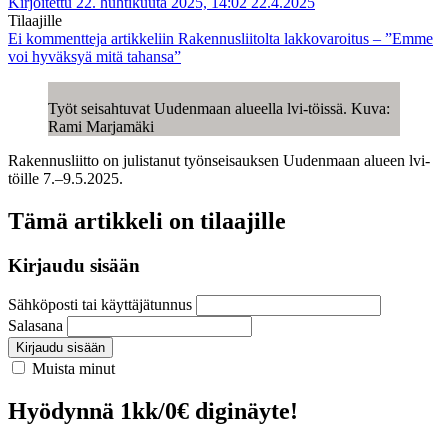
Kirjoitettu 22. huhtikuuta 2025, 14:02
22.4.2025
Tilaajille
Ei kommentteja
artikkeliin Rakennusliitolta lakkovaroitus – ”Emme
voi hyväksyä mitä tahansa”
Työt seisahtuvat Uudenmaan alueella lvi-töissä. Kuva:
Rami Marjamäki
Rakennusliitto on julistanut työnseisauksen Uudenmaan alueen lvi-
töille 7.–9.5.2025.
Tämä artikkeli on tilaajille
Kirjaudu sisään
Sähköposti tai käyttäjätunnus
Salasana
Kirjaudu sisään
Muista minut
Hyödynnä 1kk/0€ diginäyte!