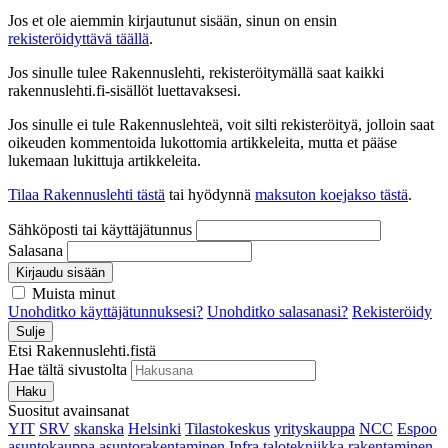
Jos et ole aiemmin kirjautunut sisään, sinun on ensin
rekisteröidyttävä täällä
.
Jos sinulle tulee Rakennuslehti, rekisteröitymällä saat kaikki
rakennuslehti.fi-sisällöt luettavaksesi.
Jos sinulle ei tule Rakennuslehteä, voit silti rekisteröityä, jolloin saat
oikeuden kommentoida lukottomia artikkeleita, mutta et pääse
lukemaan lukittuja artikkeleita.
Tilaa Rakennuslehti tästä
tai hyödynnä
maksuton koejakso tästä
.
Sähköposti tai käyttäjätunnus
Salasana
Kirjaudu sisään
Muista minut
Unohditko käyttäjätunnuksesi?
Unohditko salasanasi?
Rekisteröidy
Sulje
Etsi Rakennuslehti.fistä
Hae tältä sivustolta
Haku
Suositut avainsanat
YIT
SRV
skanska
Helsinki
Tilastokeskus
yrityskauppa
NCC
Espoo
asuntokauppa
asuntorakentaminen
Infra
talotekniikka
rakentaminen