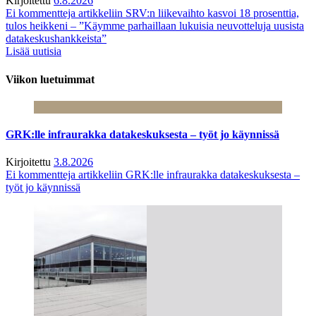
Kirjoitettu
6.8.2026
Ei kommentteja
artikkeliin SRV:n liikevaihto kasvoi 18 prosenttia,
tulos heikkeni – ”Käymme parhaillaan lukuisia neuvotteluja uusista
datakeskushankkeista”
Lisää uutisia
Viikon luetuimmat
GRK:lle infraurakka datakeskuksesta – työt jo käynnissä
Kirjoitettu
3.8.2026
Ei kommentteja
artikkeliin GRK:lle infraurakka datakeskuksesta –
työt jo käynnissä