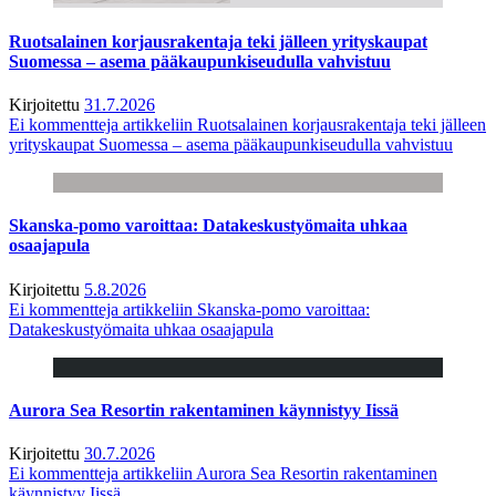
Ruotsalainen korjausrakentaja teki jälleen yrityskaupat
Suomessa – asema pääkaupunkiseudulla vahvistuu
Kirjoitettu
31.7.2026
Ei kommentteja
artikkeliin Ruotsalainen korjausrakentaja teki jälleen
yrityskaupat Suomessa – asema pääkaupunkiseudulla vahvistuu
Skanska-pomo varoittaa: Datakeskustyömaita uhkaa
osaajapula
Kirjoitettu
5.8.2026
Ei kommentteja
artikkeliin Skanska-pomo varoittaa:
Datakeskustyömaita uhkaa osaajapula
Aurora Sea Resortin rakentaminen käynnistyy Iissä
Kirjoitettu
30.7.2026
Ei kommentteja
artikkeliin Aurora Sea Resortin rakentaminen
käynnistyy Iissä