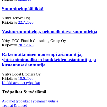
Suunnittelupäällikkö
Yritys
Tekova Oyj
Kirjoitettu
22.7.2026
Vastuusuunnittelija, tietomallintava suunnittelija
Yritys
FCG Finnish Consulting Group Oy
Kirjoitettu
20.7.2026
Rakennuttamisen nuorempi asiantuntija,
yhteistoiminnallisten hankkeiden asiantuntija ja
kustannusasiantuntija
Yritys
Boost Brothers Oy
Kirjoitettu
18.6.2026
Kaikki avoimet työpaikat
Työpaikat & työelämä
Avoimet työpaikat
Työelämän uutisia
Teemat & liitteet