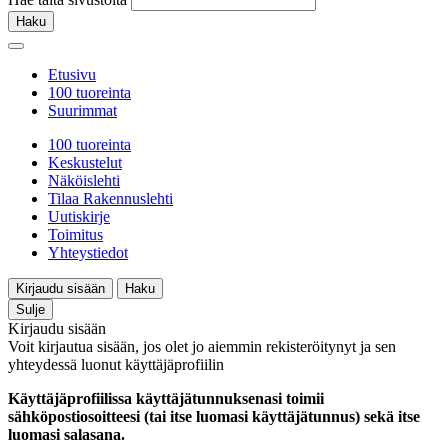
Haku
Etusivu
100 tuoreinta
Suurimmat
100 tuoreinta
Keskustelut
Näköislehti
Tilaa Rakennuslehti
Uutiskirje
Toimitus
Yhteystiedot
Kirjaudu sisään
Haku
Sulje
Kirjaudu sisään
Voit kirjautua sisään, jos olet jo aiemmin rekisteröitynyt ja sen
yhteydessä luonut käyttäjäprofiilin
Käyttäjäprofiilissa käyttäjätunnuksenasi toimii
sähköpostiosoitteesi (tai itse luomasi käyttäjätunnus) sekä itse
luomasi salasana.