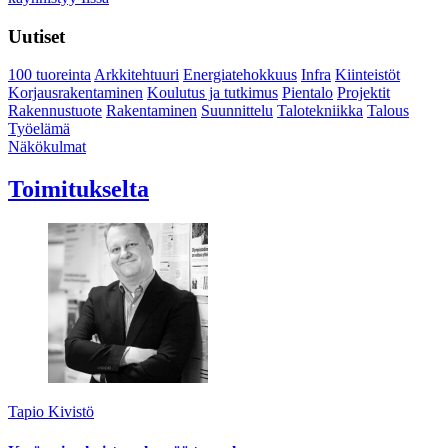
Uutiset
100 tuoreinta
Arkkitehtuuri
Energiatehokkuus
Infra
Kiinteistöt
Korjausrakentaminen
Koulutus ja tutkimus
Pientalo
Projektit
Rakennustuote
Rakentaminen
Suunnittelu
Talotekniikka
Talous
Työelämä
Näkökulmat
Toimitukselta
Tapio Kivistö