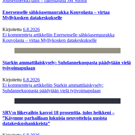
Joutsenmerkki-talot – rakentajana JM Suomi
Enersenselle sähköasemaurakka Kouvolasta – virtaa
Myllykosken datakeskukselle
Kirjoitettu
6.8.2026
Ei kommentteja
artikkeliin Enersenselle sähköasemaurakka
Kouvolasta – virtaa Myllykosken datakeskukselle
Starkin ammattilaiskysely: Suhdannekuopasta päädytään vielä
työvoimapulaan
Kirjoitettu
6.8.2026
Ei kommentteja
artikkeliin Starkin ammattilaiskysely:
Suhdannekuopasta päädytään vielä työvoimapulaan
SRV:n liikevaihto kasvoi 18 prosenttia, tulos heikkeni –
”Käymme parhaillaan lukuisia neuvotteluja uusista
datakeskushankkeista”