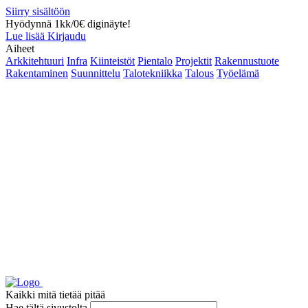
Siirry sisältöön
Hyödynnä 1kk/0€ diginäyte!
Lue lisää
Kirjaudu
Aiheet
Arkkitehtuuri
Infra
Kiinteistöt
Pientalo
Projektit
Rakennustuote
Rakentaminen
Suunnittelu
Talotekniikka
Talous
Työelämä
Kaikki mitä tietää pitää
Hae tältä sivustolta