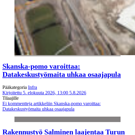
Skanska-pomo varoittaa:
Datakeskustyömaita uhkaa osaajapula
Pääkategoria
Infra
Kirjoitettu 5. elokuuta 2026, 13:00
5.8.2026
Tilaajille
Ei kommentteja
artikkeliin Skanska-pomo varoittaa:
Datakeskustyömaita uhkaa osaajapula
Rakennustyö Salminen laajentaa Turun