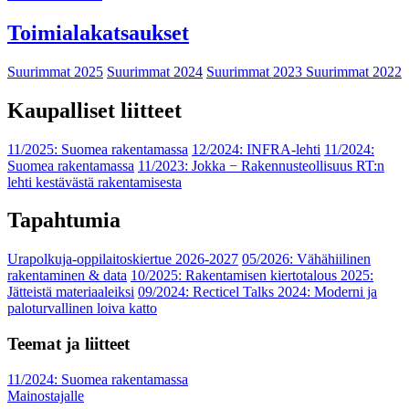
Toimialakatsaukset
Suurimmat 2025
Suurimmat 2024
Suurimmat 2023
Suurimmat 2022
Kaupalliset liitteet
11/2025: Suomea rakentamassa
12/2024: INFRA-lehti
11/2024:
Suomea rakentamassa
11/2023: Jokka − Rakennusteollisuus RT:n
lehti kestävästä rakentamisesta
Tapahtumia
Urapolkuja-oppilaitoskiertue 2026-2027
05/2026: Vähähiilinen
rakentaminen & data
10/2025: Rakentamisen kiertotalous 2025:
Jätteistä materiaaleiksi
09/2024: Recticel Talks 2024: Moderni ja
paloturvallinen loiva katto
Teemat ja liitteet
11/2024: Suomea rakentamassa
Mainostajalle