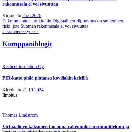
rakennusala ei voi sivuuttaa
Kirjoitettu
25.6.2026
Ei kommentteja
artikkeliin Digitaalinen riippuvuus on strateginen
riski, jota Suomen rakennusala ei voi sivuuttaa
Lisää vieraskynästä
Kumppaniblogit
Recticel Insulation Oy
PIR-katto pitää pintansa kovillakin keleillä
Kirjoitettu
21.10.2024
Ilmoitus
Thomas Lindstrom
Virtuaalinen kaksonen tuo apua rakennuksien suunnitteluun ja
kestävyystavoitteiden saavuttamiseen