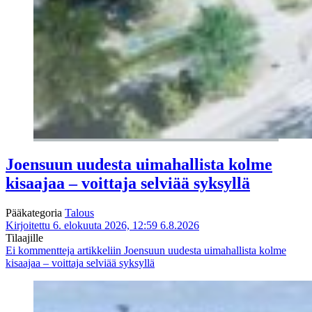
Joensuun uudesta uimahallista kolme
kisaajaa – voittaja selviää syksyllä
Pääkategoria
Talous
Kirjoitettu 6. elokuuta 2026, 12:59
6.8.2026
Tilaajille
Ei kommentteja
artikkeliin Joensuun uudesta uimahallista kolme
kisaajaa – voittaja selviää syksyllä