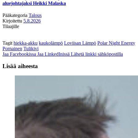
aluejohtajaksi Heikki Malaska
Pääkategoria
Talous
Kirjoitettu
5.8.2026
Tilaajille
Tagit
hiekka-akku
kaukolämpö
Loviisan Lämpö
Polar Night Energy
Pornainen
Tulikivi
Jaa Facebookissa
Jaa LinkedInissä
Lähetä linkki sähköpostilla
Lisää aiheesta