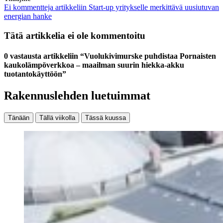
Ei kommentteja
artikkeliin Start-up yritykselle merkittävä uusiutuvan
energian hanke
Tätä artikkelia ei ole kommentoitu
0 vastausta artikkeliin “Vuolukivimurske puhdistaa Pornaisten
kaukolämpöverkkoa – maailman suurin hiekka-akku
tuotantokäyttöön”
Rakennuslehden luetuimmat
Tänään
Tällä viikolla
Tässä kuussa