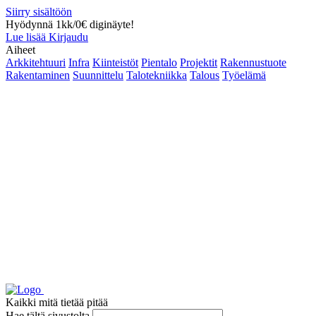
Siirry sisältöön
Hyödynnä 1kk/0€ diginäyte!
Lue lisää
Kirjaudu
Aiheet
Arkkitehtuuri
Infra
Kiinteistöt
Pientalo
Projektit
Rakennustuote
Rakentaminen
Suunnittelu
Talotekniikka
Talous
Työelämä
Kaikki mitä tietää pitää
Hae tältä sivustolta