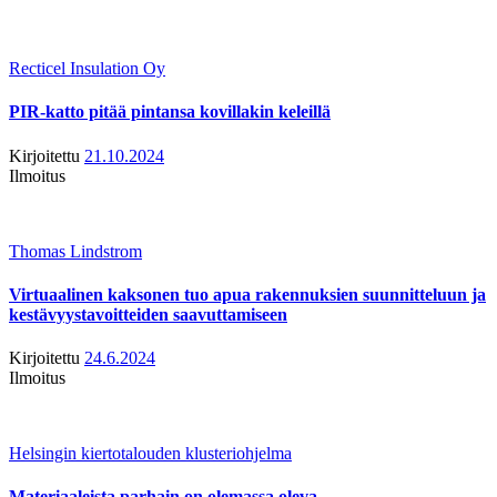
Recticel Insulation Oy
PIR-katto pitää pintansa kovillakin keleillä
Kirjoitettu
21.10.2024
Ilmoitus
Thomas Lindstrom
Virtuaalinen kaksonen tuo apua rakennuksien suunnitteluun ja
kestävyystavoitteiden saavuttamiseen
Kirjoitettu
24.6.2024
Ilmoitus
Helsingin kiertotalouden klusteriohjelma
Materiaaleista parhain on olemassa oleva