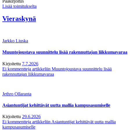
Pääkirjoitus
Lisää toimitukselta
Vieraskynä
Jarkko Liuska
Muuntojoustava suunnittelu lisää rakennuttajan liikkumavaraa
Kirjoitettu
7.7.2026
Ei kommentteja
artikkeliin Muuntojoustava suunnittelu lisää
rakennuttajan liikkumavaraa
Jethro Ollaranta
Asiantuntijat kehittävät uutta mallia kampusasumiselle
Kirjoitettu
29.6.2026
Ei kommentteja
artikkeliin Asiantuntijat kehittävät uutta mallia
kampusasumiselle