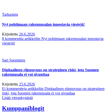
Tarkastaja
Nyt pohtimaan rakennusalan innostavia viestejä!
Kirjoitettu
26.6.2026
8 kommenttia
artikkeliin Nyt pohtimaan rakennusalan innostavia
viestejä!
Sari Suominen
Digitaalinen riippuvuus on strateginen riski, jota Suomen
rakennusala ei voi sivuuttaa
Kirjoitettu
25.6.2026
Ei kommentteja
artikkeliin Digitaalinen riippuvuus on strateginen
riski, jota Suomen rakennusala ei voi sivuuttaa
Lisää vieraskynästä
Kumppaniblogit