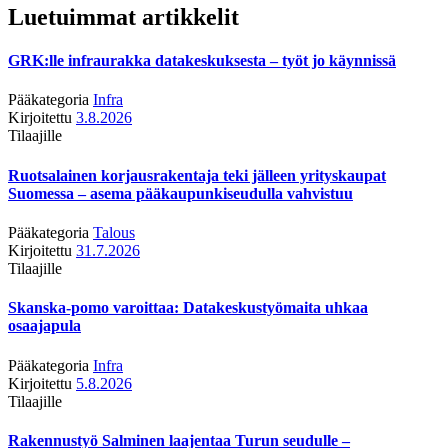
Luetuimmat artikkelit
GRK:lle infraurakka datakeskuksesta – työt jo käynnissä
Pääkategoria
Infra
Kirjoitettu
3.8.2026
Tilaajille
Ruotsalainen korjausrakentaja teki jälleen yrityskaupat
Suomessa – asema pääkaupunkiseudulla vahvistuu
Pääkategoria
Talous
Kirjoitettu
31.7.2026
Tilaajille
Skanska-pomo varoittaa: Datakeskustyömaita uhkaa
osaajapula
Pääkategoria
Infra
Kirjoitettu
5.8.2026
Tilaajille
Rakennustyö Salminen laajentaa Turun seudulle –