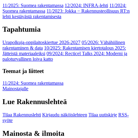
11/2025: Suomea rakentamassa
12/2024: INFRA-lehti
11/2024:
Suomea rakentamassa
11/2023: Jokka − Rakennusteollisuus RT:n
lehti kestävästä rakentamisesta
Tapahtumia
Urapolkuja-oppilaitoskiertue 2026-2027
05/2026: Vähähiilinen
rakentaminen & data
10/2025: Rakentamisen kiertotalous 2025:
Jätteistä materiaaleiksi
09/2024: Recticel Talks 2024: Moderni ja
paloturvallinen loiva katto
Teemat ja liitteet
11/2024: Suomea rakentamassa
Mainostajalle
Lue Rakennuslehteä
Tilaa Rakennuslehti
Kirjaudu näköislehteen
Tilaa uutiskirje
RSS-
syöte
Mainosta & ilmoita