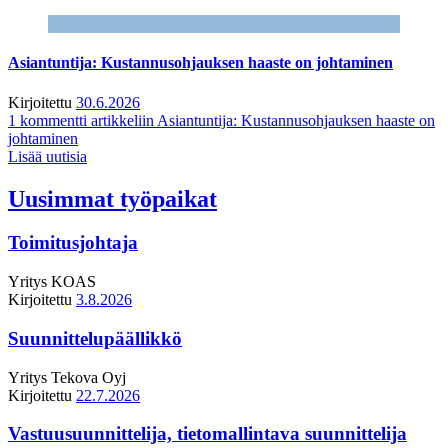
Asiantuntija: Kustannusohjauksen haaste on johtaminen
Kirjoitettu
30.6.2026
1 kommentti
artikkeliin Asiantuntija: Kustannusohjauksen haaste on
johtaminen
Lisää uutisia
Uusimmat työpaikat
Toimitusjohtaja
Yritys
KOAS
Kirjoitettu
3.8.2026
Suunnittelupäällikkö
Yritys
Tekova Oyj
Kirjoitettu
22.7.2026
Vastuusuunnittelija, tietomallintava suunnittelija