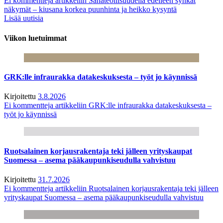
Ei kommentteja
artikkeliin Sahateollisuudella edelleen synkät
näkymät – kiusana korkea puunhinta ja heikko kysyntä
Lisää uutisia
Viikon luetuimmat
GRK:lle infraurakka datakeskuksesta – työt jo käynnissä
Kirjoitettu
3.8.2026
Ei kommentteja
artikkeliin GRK:lle infraurakka datakeskuksesta –
työt jo käynnissä
Ruotsalainen korjausrakentaja teki jälleen yrityskaupat
Suomessa – asema pääkaupunkiseudulla vahvistuu
Kirjoitettu
31.7.2026
Ei kommentteja
artikkeliin Ruotsalainen korjausrakentaja teki jälleen
yrityskaupat Suomessa – asema pääkaupunkiseudulla vahvistuu