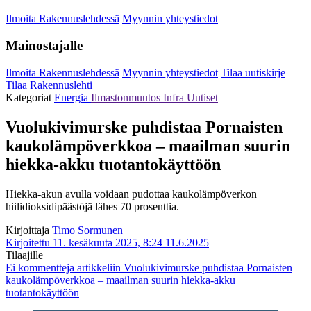
Ilmoita Rakennuslehdessä
Myynnin yhteystiedot
Mainostajalle
Ilmoita Rakennuslehdessä
Myynnin yhteystiedot
Tilaa uutiskirje
Tilaa Rakennuslehti
Kategoriat
Energia
Ilmastonmuutos
Infra
Uutiset
Vuolukivimurske puhdistaa Pornaisten
kaukolämpöverkkoa – maailman suurin
hiekka-akku tuotantokäyttöön
Hiekka-akun avulla voidaan pudottaa kaukolämpöverkon
hiilidioksidipäästöjä lähes 70 prosenttia.
Kirjoittaja
Timo Sormunen
Kirjoitettu 11. kesäkuuta 2025, 8:24
11.6.2025
Tilaajille
Ei kommentteja
artikkeliin Vuolukivimurske puhdistaa Pornaisten
kaukolämpöverkkoa – maailman suurin hiekka-akku
tuotantokäyttöön