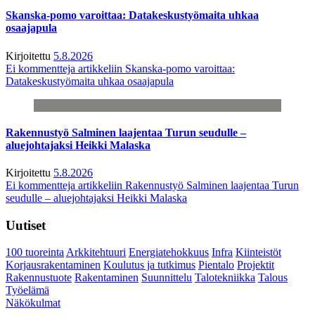
Skanska-pomo varoittaa: Datakeskustyömaita uhkaa
osaajapula
Kirjoitettu
5.8.2026
Ei kommentteja
artikkeliin Skanska-pomo varoittaa:
Datakeskustyömaita uhkaa osaajapula
Rakennustyö Salminen laajentaa Turun seudulle –
aluejohtajaksi Heikki Malaska
Kirjoitettu
5.8.2026
Ei kommentteja
artikkeliin Rakennustyö Salminen laajentaa Turun
seudulle – aluejohtajaksi Heikki Malaska
Uutiset
100 tuoreinta
Arkkitehtuuri
Energiatehokkuus
Infra
Kiinteistöt
Korjausrakentaminen
Koulutus ja tutkimus
Pientalo
Projektit
Rakennustuote
Rakentaminen
Suunnittelu
Talotekniikka
Talous
Työelämä
Näkökulmat