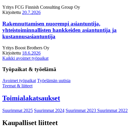
Yritys
FCG Finnish Consulting Group Oy
Kirjoitettu
20.7.2026
Rakennuttamisen nuorempi asiantuntija,
yhteistoiminnallisten hankkeiden asiantuntija ja
kustannusasiantuntija
Yritys
Boost Brothers Oy
Kirjoitettu
18.6.2026
Kaikki avoimet työpaikat
Työpaikat & työelämä
Avoimet työpaikat
Työelämän uutisia
Teemat & liitteet
Toimialakatsaukset
Suurimmat 2025
Suurimmat 2024
Suurimmat 2023
Suurimmat 2022
Kaupalliset liitteet