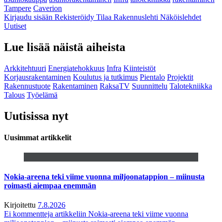
Tampere
Caverion
Kirjaudu sisään
Rekisteröidy
Tilaa Rakennuslehti
Näköislehdet
Uutiset
Lue lisää näistä aiheista
Arkkitehtuuri
Energiatehokkuus
Infra
Kiinteistöt
Korjausrakentaminen
Koulutus ja tutkimus
Pientalo
Projektit
Rakennustuote
Rakentaminen
RaksaTV
Suunnittelu
Talotekniikka
Talous
Työelämä
Uutisissa nyt
Uusimmat artikkelit
Nokia-areena teki viime vuonna miljoonatappion – miinusta
roimasti aiempaa enemmän
Kirjoitettu
7.8.2026
Ei kommentteja
artikkeliin Nokia-areena teki viime vuonna