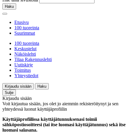
Haku
Etusivu
100 tuoreinta
Suurimmat
100 tuoreinta
Keskustelut
Näköislehti
Tilaa Rakennuslehti
Uutiskirje
Toimitus
Yhteystiedot
Kirjaudu sisään
Haku
Sulje
Kirjaudu sisään
Voit kirjautua sisään, jos olet jo aiemmin rekisteröitynyt ja sen
yhteydessä luonut käyttäjäprofiilin
Käyttäjäprofiilissa käyttäjätunnuksenasi toimii
sähköpostiosoitteesi (tai itse luomasi käyttäjätunnus) sekä itse
luomasi salasana.