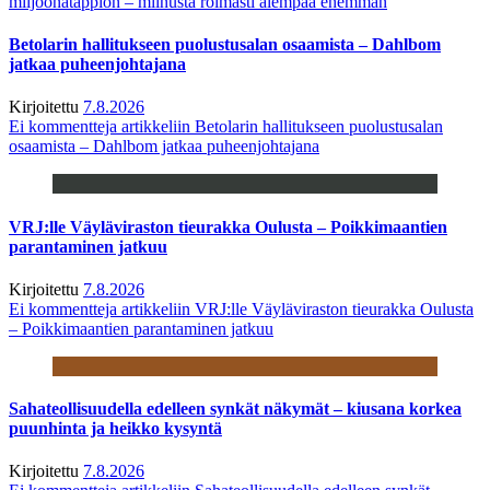
miljoonatappion – miinusta roimasti aiempaa enemmän
Betolarin hallitukseen puolustusalan osaamista – Dahlbom
jatkaa puheenjohtajana
Kirjoitettu
7.8.2026
Ei kommentteja
artikkeliin Betolarin hallitukseen puolustusalan
osaamista – Dahlbom jatkaa puheenjohtajana
VRJ:lle Väyläviraston tieurakka Oulusta – Poikkimaantien
parantaminen jatkuu
Kirjoitettu
7.8.2026
Ei kommentteja
artikkeliin VRJ:lle Väyläviraston tieurakka Oulusta
– Poikkimaantien parantaminen jatkuu
Sahateollisuudella edelleen synkät näkymät – kiusana korkea
puunhinta ja heikko kysyntä
Kirjoitettu
7.8.2026