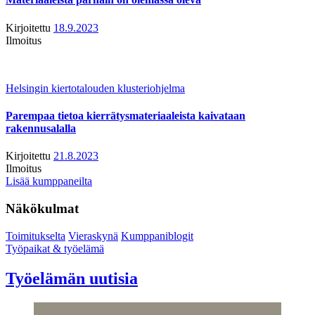
Kirjoitettu
18.9.2023
Ilmoitus
Helsingin kiertotalouden klusteriohjelma
Parempaa tietoa kierrätysmateriaaleista kaivataan
rakennusalalla
Kirjoitettu
21.8.2023
Ilmoitus
Lisää kumppaneilta
Näkökulmat
Toimitukselta
Vieraskynä
Kumppaniblogit
Työpaikat & työelämä
Työelämän uutisia