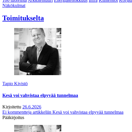
100 tuoreinta
Arkkitehtuuri
Energiatehokkuus
Infra
Kiinteistöt
Korjau
Näkökulmat
Toimitukselta
Tapio Kivistö
Kesä voi vahvistaa elpyvää tunnelmaa
Kirjoitettu
26.6.2026
Ei kommentteja
artikkeliin Kesä voi vahvistaa elpyvää tunnelmaa
Pääkirjoitus