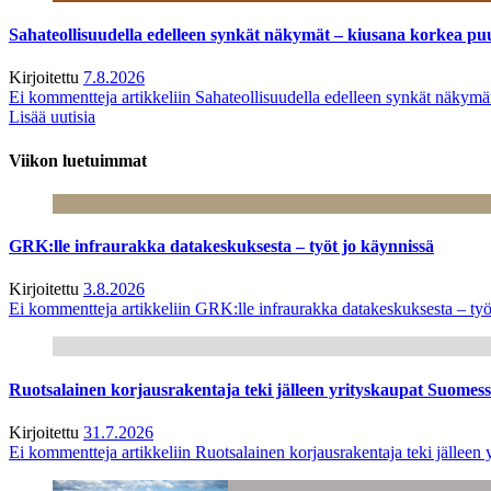
Sahateollisuudella edelleen synkät näkymät – kiusana korkea pu
Kirjoitettu
7.8.2026
Ei kommentteja
artikkeliin Sahateollisuudella edelleen synkät näkym
Lisää uutisia
Viikon luetuimmat
GRK:lle infraurakka datakeskuksesta – työt jo käynnissä
Kirjoitettu
3.8.2026
Ei kommentteja
artikkeliin GRK:lle infraurakka datakeskuksesta – työ
Ruotsalainen korjausrakentaja teki jälleen yrityskaupat Suome
Kirjoitettu
31.7.2026
Ei kommentteja
artikkeliin Ruotsalainen korjausrakentaja teki jälle