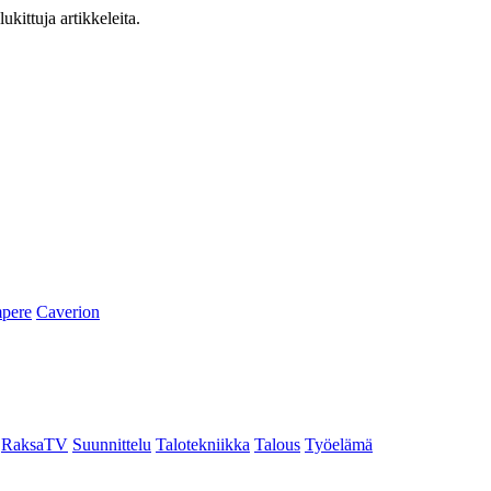
ukittuja artikkeleita.
pere
Caverion
RaksaTV
Suunnittelu
Talotekniikka
Talous
Työelämä