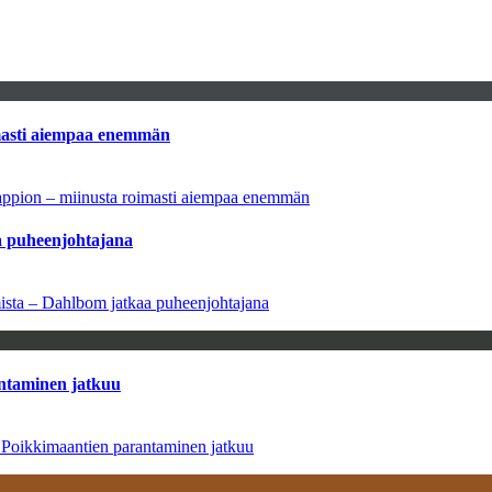
imasti aiempaa enemmän
tappion – miinusta roimasti aiempaa enemmän
aa puheenjohtajana
amista – Dahlbom jatkaa puheenjohtajana
antaminen jatkuu
– Poikkimaantien parantaminen jatkuu