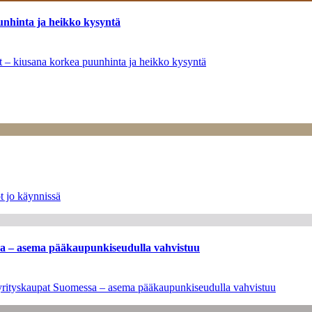
unhinta ja heikko kysyntä
ät – kiusana korkea puunhinta ja heikko kysyntä
t jo käynnissä
ssa – asema pääkaupunkiseudulla vahvistuu
en yrityskaupat Suomessa – asema pääkaupunkiseudulla vahvistuu