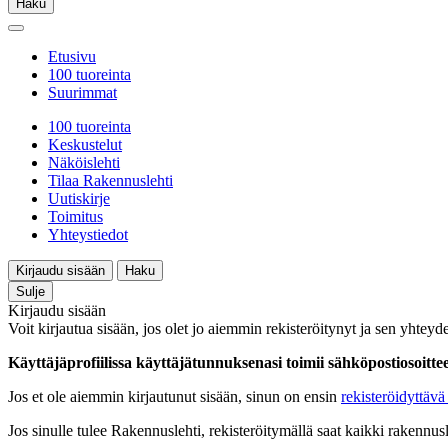
Haku
Etusivu
100 tuoreinta
Suurimmat
100 tuoreinta
Keskustelut
Näköislehti
Tilaa Rakennuslehti
Uutiskirje
Toimitus
Yhteystiedot
Kirjaudu sisään
Haku
Sulje
Kirjaudu sisään
Voit kirjautua sisään, jos olet jo aiemmin rekisteröitynyt ja sen yhteyde
Käyttäjäprofiilissa käyttäjätunnuksenasi toimii sähköpostiosoittees
Jos et ole aiemmin kirjautunut sisään, sinun on ensin
rekisteröidyttävä 
Jos sinulle tulee Rakennuslehti, rekisteröitymällä saat kaikki rakennusle