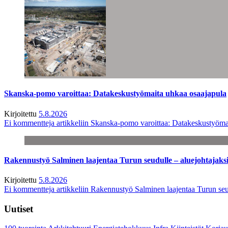
Skanska-pomo varoittaa: Datakeskustyömaita uhkaa osaajapula
Kirjoitettu
5.8.2026
Ei kommentteja
artikkeliin Skanska-pomo varoittaa: Datakeskustyöma
Rakennustyö Salminen laajentaa Turun seudulle – aluejohtajaks
Kirjoitettu
5.8.2026
Ei kommentteja
artikkeliin Rakennustyö Salminen laajentaa Turun seu
Uutiset