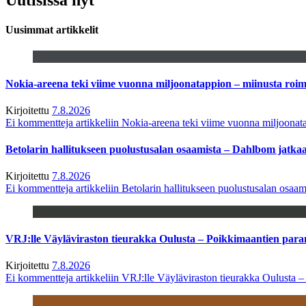
Uusimmat artikkelit
Nokia-areena teki viime vuonna miljoonatappion – miinusta ro
Kirjoitettu
7.8.2026
Ei kommentteja
artikkeliin Nokia-areena teki viime vuonna miljoona
Betolarin hallitukseen puolustusalan osaamista – Dahlbom jatk
Kirjoitettu
7.8.2026
Ei kommentteja
artikkeliin Betolarin hallitukseen puolustusalan osa
VRJ:lle Väyläviraston tieurakka Oulusta – Poikkimaantien par
Kirjoitettu
7.8.2026
Ei kommentteja
artikkeliin VRJ:lle Väyläviraston tieurakka Oulusta 