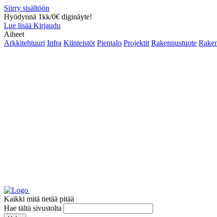
Siirry sisältöön
Hyödynnä 1kk/0€ diginäyte!
Lue lisää
Kirjaudu
Aiheet
Arkkitehtuuri
Infra
Kiinteistöt
Pientalo
Projektit
Rakennustuote
Raken
Kaikki mitä tietää pitää
Hae tältä sivustolta