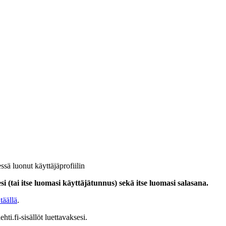
ssä luonut käyttäjäprofiilin
i (tai itse luomasi käyttäjätunnus) sekä itse luomasi salasana.
täällä
.
hti.fi-sisällöt luettavaksesi.