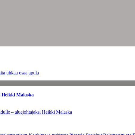
ita uhkaa osaajapula
i Heikki Malaska
dulle – aluejohtajaksi Heikki Malaska