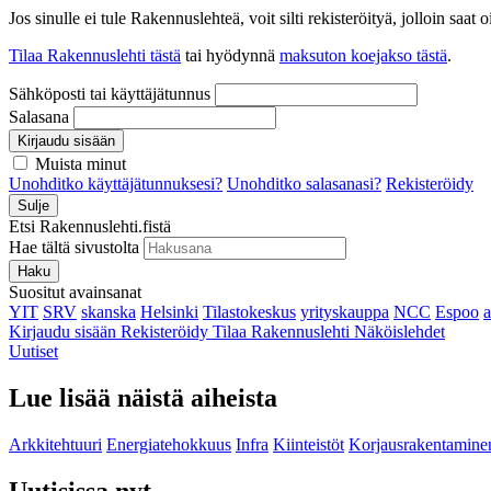
Jos sinulle ei tule Rakennuslehteä, voit silti rekisteröityä, jolloin sa
Tilaa Rakennuslehti tästä
tai hyödynnä
maksuton koejakso tästä
.
Sähköposti tai käyttäjätunnus
Salasana
Kirjaudu sisään
Muista minut
Unohditko käyttäjätunnuksesi?
Unohditko salasanasi?
Rekisteröidy
Sulje
Etsi Rakennuslehti.fistä
Hae tältä sivustolta
Haku
Suositut avainsanat
YIT
SRV
skanska
Helsinki
Tilastokeskus
yrityskauppa
NCC
Espoo
Kirjaudu sisään
Rekisteröidy
Tilaa Rakennuslehti
Näköislehdet
Uutiset
Lue lisää näistä aiheista
Arkkitehtuuri
Energiatehokkuus
Infra
Kiinteistöt
Korjausrakentamine
Uutisissa nyt