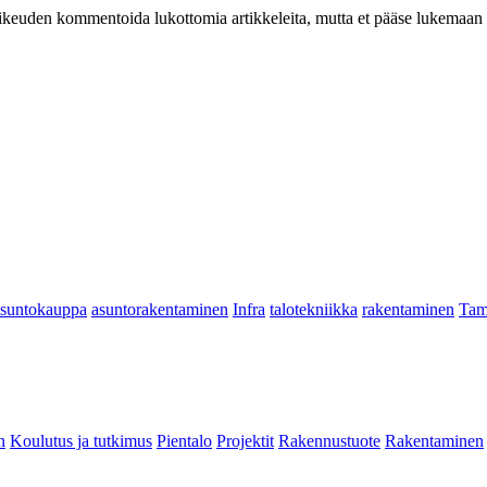
at oikeuden kommentoida lukottomia artikkeleita, mutta et pääse lukemaan l
asuntokauppa
asuntorakentaminen
Infra
talotekniikka
rakentaminen
Tam
n
Koulutus ja tutkimus
Pientalo
Projektit
Rakennustuote
Rakentaminen