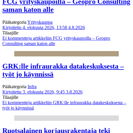
FCG yrityskaupoilla – Geopro Consulting
saman katon alle
Pääkategoria
Yrityskauppa
Kirjoitettu 4. elokuuta 2026, 13:58
4.8.2026
Tilaajille
Ei kommentteja
artikkeliin FCG yrityskaupoilla – Geopro
Consulting saman katon alle
GRK:lle infraurakka datakeskuksesta –
työt jo käynnissä
Pääkategoria
Infra
Kirjoitettu 3. elokuuta 2026, 9:45
3.8.2026
Tilaajille
Ei kommentteja
artikkeliin GRK:lle infraurakka datakeskuksesta –
työt jo käynnissä
Ruotsalainen korjausrakentaja teki