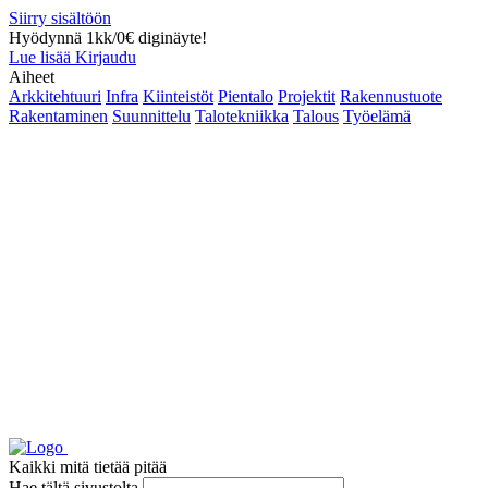
Siirry sisältöön
Hyödynnä 1kk/0€ diginäyte!
Lue lisää
Kirjaudu
Aiheet
Arkkitehtuuri
Infra
Kiinteistöt
Pientalo
Projektit
Rakennustuote
Rakentaminen
Suunnittelu
Talotekniikka
Talous
Työelämä
Kaikki mitä tietää pitää
Hae tältä sivustolta