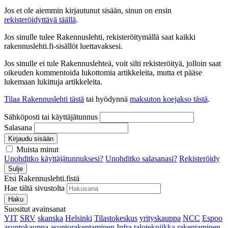
Jos et ole aiemmin kirjautunut sisään, sinun on ensin
rekisteröidyttävä täällä
.
Jos sinulle tulee Rakennuslehti, rekisteröitymällä saat kaikki
rakennuslehti.fi-sisällöt luettavaksesi.
Jos sinulle ei tule Rakennuslehteä, voit silti rekisteröityä, jolloin saat
oikeuden kommentoida lukottomia artikkeleita, mutta et pääse
lukemaan lukittuja artikkeleita.
Tilaa Rakennuslehti tästä
tai hyödynnä
maksuton koejakso tästä
.
Sähköposti tai käyttäjätunnus
Salasana
Kirjaudu sisään
Muista minut
Unohditko käyttäjätunnuksesi?
Unohditko salasanasi?
Rekisteröidy
Sulje
Etsi Rakennuslehti.fistä
Hae tältä sivustolta
Haku
Suositut avainsanat
YIT
SRV
skanska
Helsinki
Tilastokeskus
yrityskauppa
NCC
Espoo
asuntokauppa
asuntorakentaminen
Infra
talotekniikka
rakentaminen