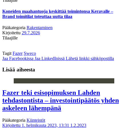
Tilaajille
Koneiden maahantuoja keskittää toimintonsa Keravalle –
Brand toimitilat toteuttaa uutta tilaa
Pääkategoria
Rakentaminen
Kirjoitettu
29.7.2026
Tilaajille
Tagit
Fazer
Sweco
Jaa Facebookissa
Jaa LinkedInissä
Lähetä linkki sähköpostilla
Lisää aiheesta
Fazer teki esisopimuksen Lahden
tehdastontista – investointipäätös yhden
askeleen lähempänä
Pääkategoria
Kiinteistöt
Kirjoitettu 1. helmikuuta 2023, 13:31
1.2.2023