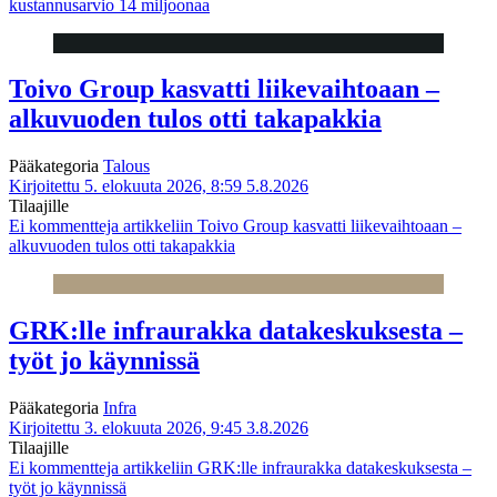
kustannusarvio 14 miljoonaa
Toivo Group kasvatti liikevaihtoaan –
alkuvuoden tulos otti takapakkia
Pääkategoria
Talous
Kirjoitettu 5. elokuuta 2026, 8:59
5.8.2026
Tilaajille
Ei kommentteja
artikkeliin Toivo Group kasvatti liikevaihtoaan –
alkuvuoden tulos otti takapakkia
GRK:lle infraurakka datakeskuksesta –
työt jo käynnissä
Pääkategoria
Infra
Kirjoitettu 3. elokuuta 2026, 9:45
3.8.2026
Tilaajille
Ei kommentteja
artikkeliin GRK:lle infraurakka datakeskuksesta –
työt jo käynnissä