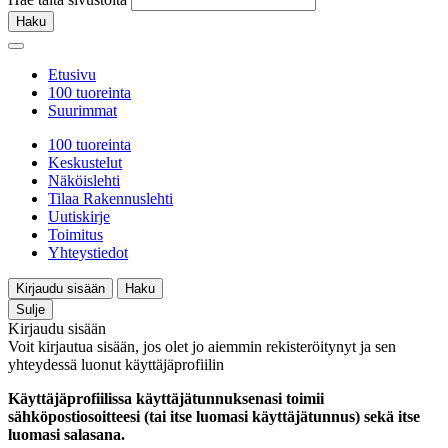
Haku
Etusivu
100 tuoreinta
Suurimmat
100 tuoreinta
Keskustelut
Näköislehti
Tilaa Rakennuslehti
Uutiskirje
Toimitus
Yhteystiedot
Kirjaudu sisään
Haku
Sulje
Kirjaudu sisään
Voit kirjautua sisään, jos olet jo aiemmin rekisteröitynyt ja sen
yhteydessä luonut käyttäjäprofiilin
Käyttäjäprofiilissa käyttäjätunnuksenasi toimii
sähköpostiosoitteesi (tai itse luomasi käyttäjätunnus) sekä itse
luomasi salasana.