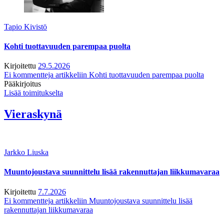
Tapio Kivistö
Kohti tuottavuuden parempaa puolta
Kirjoitettu
29.5.2026
Ei kommentteja
artikkeliin Kohti tuottavuuden parempaa puolta
Pääkirjoitus
Lisää toimitukselta
Vieraskynä
Jarkko Liuska
Muuntojoustava suunnittelu lisää rakennuttajan liikkumavaraa
Kirjoitettu
7.7.2026
Ei kommentteja
artikkeliin Muuntojoustava suunnittelu lisää
rakennuttajan liikkumavaraa