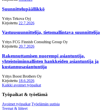
Suunnittelupäällikkö
Yritys
Tekova Oyj
Kirjoitettu
22.7.2026
Vastuusuunnittelija, tietomallintava suunnittelija
Yritys
FCG Finnish Consulting Group Oy
Kirjoitettu
20.7.2026
Rakennuttamisen nuorempi asiantuntija,
yhteistoiminnallisten hankkeiden asiantuntija ja
kustannusasiantuntija
Yritys
Boost Brothers Oy
Kirjoitettu
18.6.2026
Kaikki avoimet työpaikat
Työpaikat & työelämä
Avoimet työpaikat
Työelämän uutisia
Teemat & liitteet