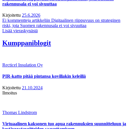
rakennusala ei voi sivuuttaa
Kirjoitettu
25.6.2026
Ei kommentteja
artikkeliin Digitaalinen riippuvuus on strateginen
riski, jota Suomen rakennusala ei voi sivuuttaa
Lisää vieraskynästä
Kumppaniblogit
Recticel Insulation Oy
PIR-katto pitää pintansa kovillakin keleillä
Kirjoitettu
21.10.2024
Ilmoitus
Thomas Lindstrom
Virtuaalinen kaksonen tuo apua rakennuksien suunnitteluun ja
kestävyystavoitteiden saavuttamiseen