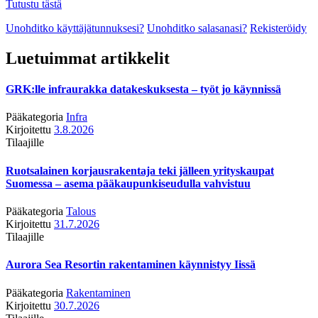
Tutustu tästä
Unohditko käyttäjätunnuksesi?
Unohditko salasanasi?
Rekisteröidy
Luetuimmat artikkelit
GRK:lle infraurakka datakeskuksesta – työt jo käynnissä
Pääkategoria
Infra
Kirjoitettu
3.8.2026
Tilaajille
Ruotsalainen korjausrakentaja teki jälleen yrityskaupat
Suomessa – asema pääkaupunkiseudulla vahvistuu
Pääkategoria
Talous
Kirjoitettu
31.7.2026
Tilaajille
Aurora Sea Resortin rakentaminen käynnistyy Iissä
Pääkategoria
Rakentaminen
Kirjoitettu
30.7.2026