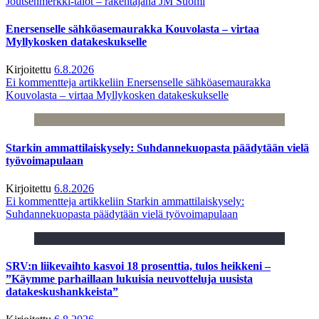
Joutsenmerkki-talot – rakentajana JM Suomi
Enersenselle sähköasemaurakka Kouvolasta – virtaa
Myllykosken datakeskukselle
Kirjoitettu
6.8.2026
Ei kommentteja
artikkeliin Enersenselle sähköasemaurakka
Kouvolasta – virtaa Myllykosken datakeskukselle
Starkin ammattilaiskysely: Suhdannekuopasta päädytään vielä
työvoimapulaan
Kirjoitettu
6.8.2026
Ei kommentteja
artikkeliin Starkin ammattilaiskysely:
Suhdannekuopasta päädytään vielä työvoimapulaan
SRV:n liikevaihto kasvoi 18 prosenttia, tulos heikkeni –
”Käymme parhaillaan lukuisia neuvotteluja uusista
datakeskushankkeista”