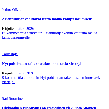
Jethro Ollaranta
Asiantuntijat kehittävät uutta mallia kampusasumiselle
Kirjoitettu
29.6.2026
Ei kommentteja
artikkeliin Asiantuntijat kehittävät uutta mallia
kampusasumiselle
Tarkastaja
Nyt pohtimaan rakennusalan innostavia viestejä!
Kirjoitettu
26.6.2026
8 kommenttia
artikkeliin Nyt pohtimaan rakennusalan innostavia
viestejä!
Sari Suominen
Digitaalinen riippuvuus on strateginen riski, jota Suomen