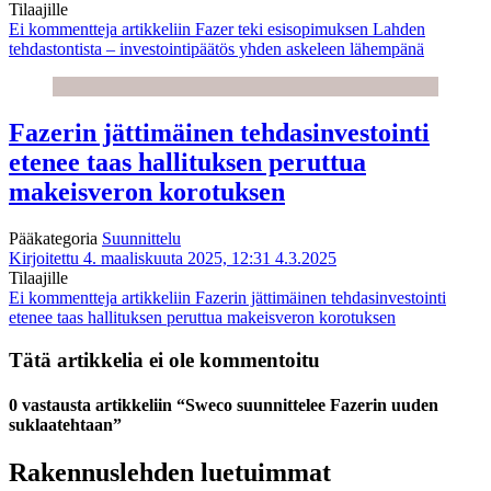
Tilaajille
Ei kommentteja
artikkeliin Fazer teki esisopimuksen Lahden
tehdastontista – investointipäätös yhden askeleen lähempänä
Fazerin jättimäinen tehdasinvestointi
etenee taas hallituksen peruttua
makeisveron korotuksen
Pääkategoria
Suunnittelu
Kirjoitettu 4. maaliskuuta 2025, 12:31
4.3.2025
Tilaajille
Ei kommentteja
artikkeliin Fazerin jättimäinen tehdasinvestointi
etenee taas hallituksen peruttua makeisveron korotuksen
Tätä artikkelia ei ole kommentoitu
0 vastausta artikkeliin “Sweco suunnittelee Fazerin uuden
suklaatehtaan”
Rakennuslehden luetuimmat