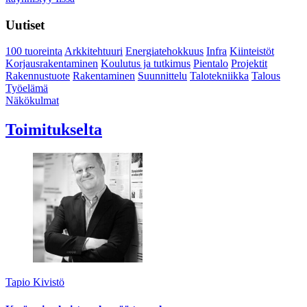
Uutiset
100 tuoreinta
Arkkitehtuuri
Energiatehokkuus
Infra
Kiinteistöt
Korjausrakentaminen
Koulutus ja tutkimus
Pientalo
Projektit
Rakennustuote
Rakentaminen
Suunnittelu
Talotekniikka
Talous
Työelämä
Näkökulmat
Toimitukselta
Tapio Kivistö