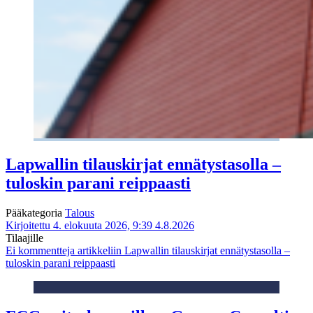
Lapwallin tilauskirjat ennätystasolla –
tuloskin parani reippaasti
Pääkategoria
Talous
Kirjoitettu 4. elokuuta 2026, 9:39
4.8.2026
Tilaajille
Ei kommentteja
artikkeliin Lapwallin tilauskirjat ennätystasolla –
tuloskin parani reippaasti