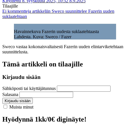
Kirjoitettu 8. syyskuuta 2025, 10:32
8.9.2025
Tilaajille
Ei kommentteja
artikkeliin Sweco suunnittelee Fazerin uuden
suklaatehtaan
Havainnekuva Fazerin uudesta suklaatehtaasta
Lahdesta. Kuva: Sweco / Fazer
Sweco vastaa kokonaisvaltaisesti Fazerin uuden elintarviketehtaan
suunnittelusta.
Tämä artikkeli on tilaajille
Kirjaudu sisään
Sähköposti tai käyttäjätunnus
Salasana
Kirjaudu sisään
Muista minut
Hyödynnä 1kk/0€ diginäyte!