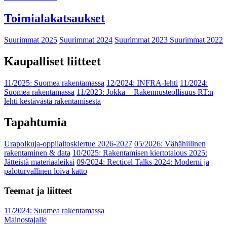
Toimialakatsaukset
Suurimmat 2025
Suurimmat 2024
Suurimmat 2023
Suurimmat 2022
Kaupalliset liitteet
11/2025: Suomea rakentamassa
12/2024: INFRA-lehti
11/2024:
Suomea rakentamassa
11/2023: Jokka − Rakennusteollisuus RT:n
lehti kestävästä rakentamisesta
Tapahtumia
Urapolkuja-oppilaitoskiertue 2026-2027
05/2026: Vähähiilinen
rakentaminen & data
10/2025: Rakentamisen kiertotalous 2025:
Jätteistä materiaaleiksi
09/2024: Recticel Talks 2024: Moderni ja
paloturvallinen loiva katto
Teemat ja liitteet
11/2024: Suomea rakentamassa
Mainostajalle