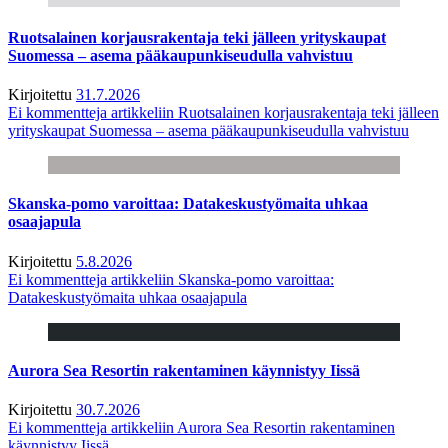
Ruotsalainen korjausrakentaja teki jälleen yrityskaupat
Suomessa – asema pääkaupunkiseudulla vahvistuu
Kirjoitettu
31.7.2026
Ei kommentteja
artikkeliin Ruotsalainen korjausrakentaja teki jälleen
yrityskaupat Suomessa – asema pääkaupunkiseudulla vahvistuu
Skanska-pomo varoittaa: Datakeskustyömaita uhkaa
osaajapula
Kirjoitettu
5.8.2026
Ei kommentteja
artikkeliin Skanska-pomo varoittaa:
Datakeskustyömaita uhkaa osaajapula
Aurora Sea Resortin rakentaminen käynnistyy Iissä
Kirjoitettu
30.7.2026
Ei kommentteja
artikkeliin Aurora Sea Resortin rakentaminen
käynnistyy Iissä