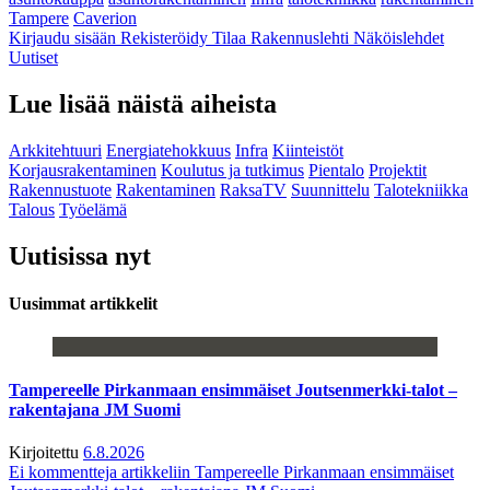
Tampere
Caverion
Kirjaudu sisään
Rekisteröidy
Tilaa Rakennuslehti
Näköislehdet
Uutiset
Lue lisää näistä aiheista
Arkkitehtuuri
Energiatehokkuus
Infra
Kiinteistöt
Korjausrakentaminen
Koulutus ja tutkimus
Pientalo
Projektit
Rakennustuote
Rakentaminen
RaksaTV
Suunnittelu
Talotekniikka
Talous
Työelämä
Uutisissa nyt
Uusimmat artikkelit
Tampereelle Pirkanmaan ensimmäiset Joutsenmerkki-talot –
rakentajana JM Suomi
Kirjoitettu
6.8.2026
Ei kommentteja
artikkeliin Tampereelle Pirkanmaan ensimmäiset