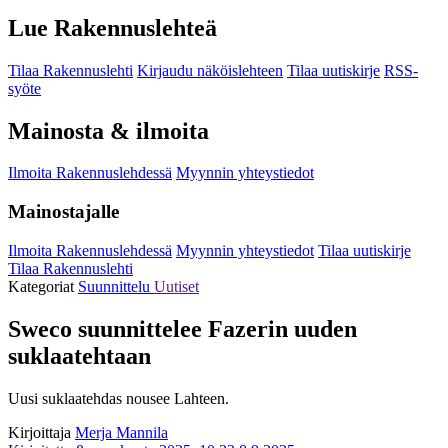
Lue Rakennuslehteä
Tilaa Rakennuslehti
Kirjaudu näköislehteen
Tilaa uutiskirje
RSS-
syöte
Mainosta & ilmoita
Ilmoita Rakennuslehdessä
Myynnin yhteystiedot
Mainostajalle
Ilmoita Rakennuslehdessä
Myynnin yhteystiedot
Tilaa uutiskirje
Tilaa Rakennuslehti
Kategoriat
Suunnittelu
Uutiset
Sweco suunnittelee Fazerin uuden
suklaatehtaan
Uusi suklaatehdas nousee Lahteen.
Kirjoittaja
Merja Mannila