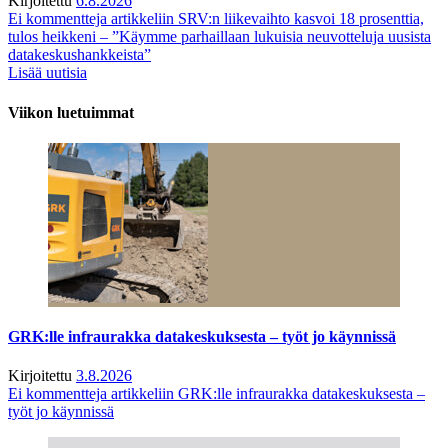
Kirjoitettu
6.8.2026
Ei kommentteja
artikkeliin SRV:n liikevaihto kasvoi 18 prosenttia,
tulos heikkeni – ”Käymme parhaillaan lukuisia neuvotteluja uusista
datakeskushankkeista”
Lisää uutisia
Viikon luetuimmat
GRK:lle infraurakka datakeskuksesta – työt jo käynnissä
Kirjoitettu
3.8.2026
Ei kommentteja
artikkeliin GRK:lle infraurakka datakeskuksesta –
työt jo käynnissä