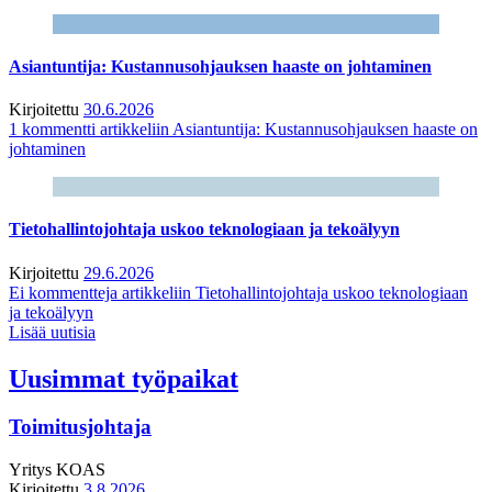
Asiantuntija: Kustannusohjauksen haaste on johtaminen
Kirjoitettu
30.6.2026
1 kommentti
artikkeliin Asiantuntija: Kustannusohjauksen haaste on
johtaminen
Tietohallintojohtaja uskoo teknologiaan ja tekoälyyn
Kirjoitettu
29.6.2026
Ei kommentteja
artikkeliin Tietohallintojohtaja uskoo teknologiaan
ja tekoälyyn
Lisää uutisia
Uusimmat työpaikat
Toimitusjohtaja
Yritys
KOAS
Kirjoitettu
3.8.2026