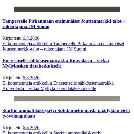
Tampereelle Pirkanmaan ensimmäiset Joutsenmerkki-talot –
rakentajana JM Suomi
Kirjoitettu
6.8.2026
Ei kommentteja
artikkeliin Tampereelle Pirkanmaan ensimmäiset
Joutsenmerkki-talot – rakentajana JM Suomi
Enersenselle sähköasemaurakka Kouvolasta – virtaa
Myllykosken datakeskukselle
Kirjoitettu
6.8.2026
Ei kommentteja
artikkeliin Enersenselle sähköasemaurakka
Kouvolasta – virtaa Myllykosken datakeskukselle
Starkin ammattilaiskysely: Suhdannekuopasta päädytään vielä
työvoimapulaan
Kirjoitettu
6.8.2026
Ei kommentteja
artikkeliin Starkin ammattilaiskysely: