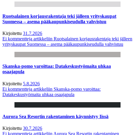
Ruotsalainen korjausrakentaja teki jälleen yrityskaupat
Suomessa – asema pääkaupunkiseudulla vahvistuu
Kirjoitettu
31.7.2026
Ei kommentteja
artikkeliin Ruotsalainen korjausrakentaja teki jälleen
yrityskaupat Suomessa – asema pääkaupunkiseudulla vahvistuu
Skanska-pomo varoittaa: Datakeskustyömaita uhkaa
osaajapula
Kirjoitettu
5.8.2026
Ei kommentteja
artikkeliin Skanska-pomo varoittaa:
Datakeskustyömaita uhkaa osaajapula
Aurora Sea Resortin rakentaminen käynnistyy Iissä
Kirjoitettu
30.7.2026
Ei kommentteja
artikkeliin Aurora Sea Resortin rakentaminen