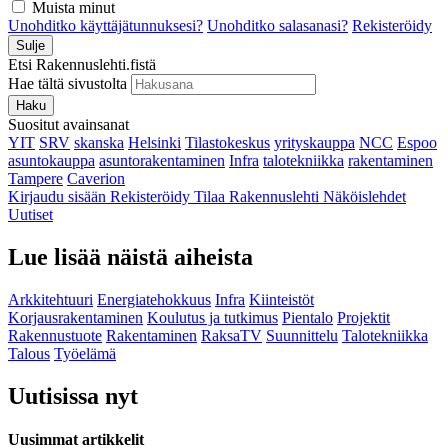
Muista minut
Unohditko käyttäjätunnuksesi?
Unohditko salasanasi?
Rekisteröidy
Sulje
Etsi Rakennuslehti.fistä
Hae tältä sivustolta
Haku
Suositut avainsanat
YIT
SRV
skanska
Helsinki
Tilastokeskus
yrityskauppa
NCC
Espoo
asuntokauppa
asuntorakentaminen
Infra
talotekniikka
rakentaminen
Tampere
Caverion
Kirjaudu sisään
Rekisteröidy
Tilaa Rakennuslehti
Näköislehdet
Uutiset
Lue lisää näistä aiheista
Arkkitehtuuri
Energiatehokkuus
Infra
Kiinteistöt
Korjausrakentaminen
Koulutus ja tutkimus
Pientalo
Projektit
Rakennustuote
Rakentaminen
RaksaTV
Suunnittelu
Talotekniikka
Talous
Työelämä
Uutisissa nyt
Uusimmat artikkelit