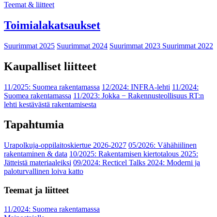
Teemat & liitteet
Toimialakatsaukset
Suurimmat 2025
Suurimmat 2024
Suurimmat 2023
Suurimmat 2022
Kaupalliset liitteet
11/2025: Suomea rakentamassa
12/2024: INFRA-lehti
11/2024:
Suomea rakentamassa
11/2023: Jokka − Rakennusteollisuus RT:n
lehti kestävästä rakentamisesta
Tapahtumia
Urapolkuja-oppilaitoskiertue 2026-2027
05/2026: Vähähiilinen
rakentaminen & data
10/2025: Rakentamisen kiertotalous 2025:
Jätteistä materiaaleiksi
09/2024: Recticel Talks 2024: Moderni ja
paloturvallinen loiva katto
Teemat ja liitteet
11/2024: Suomea rakentamassa