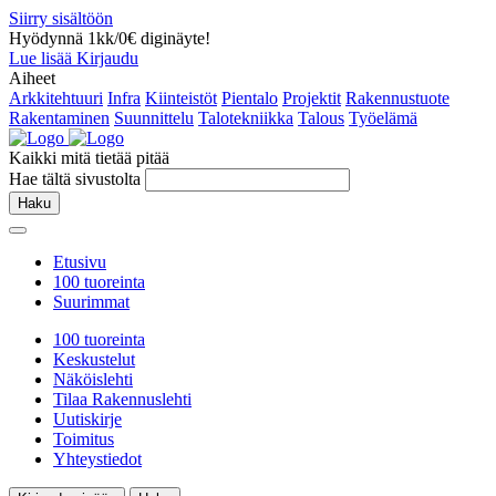
Siirry sisältöön
Hyödynnä 1kk/0€ diginäyte!
Lue lisää
Kirjaudu
Aiheet
Arkkitehtuuri
Infra
Kiinteistöt
Pientalo
Projektit
Rakennustuote
Rakentaminen
Suunnittelu
Talotekniikka
Talous
Työelämä
Kaikki mitä tietää pitää
Hae tältä sivustolta
Haku
Etusivu
100 tuoreinta
Suurimmat
100 tuoreinta
Keskustelut
Näköislehti
Tilaa Rakennuslehti
Uutiskirje
Toimitus
Yhteystiedot