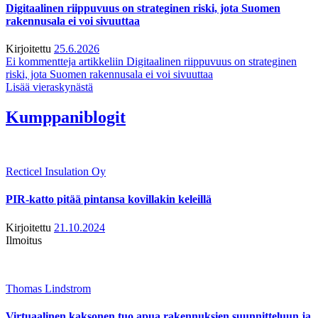
Digitaalinen riippuvuus on strateginen riski, jota Suomen
rakennusala ei voi sivuuttaa
Kirjoitettu
25.6.2026
Ei kommentteja
artikkeliin Digitaalinen riippuvuus on strateginen
riski, jota Suomen rakennusala ei voi sivuuttaa
Lisää vieraskynästä
Kumppaniblogit
Recticel Insulation Oy
PIR-katto pitää pintansa kovillakin keleillä
Kirjoitettu
21.10.2024
Ilmoitus
Thomas Lindstrom
Virtuaalinen kaksonen tuo apua rakennuksien suunnitteluun ja