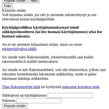
Kirjaudu sisään
Haku
Sulje
Kirjaudu sisään
Voit kirjautua sisään, jos olet jo aiemmin rekisteröitynyt ja sen
yhteydessä luonut käyttäjäprofiilin
Käyttäjäprofiilissa käyttäjätunnuksenasi toimii
sähköpostiosoitteesi (tai itse luomasi käyttäjätunnus) sekä itse
luomasi salasana.
Jos et ole aiemmin kirjautunut sisään, sinun on ensin
rekisteröidyttävä täällä
.
Jos sinulle tulee Rakennuslehti, rekisteröitymällä saat kaikki
rakennuslehti.fi-sisällöt luettavaksesi.
Jos sinulle ei tule Rakennuslehteä, voit silti rekisteröityä, jolloin saat
oikeuden kommentoida lukottomia artikkeleita, mutta et pääse
lukemaan lukittuja artikkeleita.
Tilaa Rakennuslehti tästä
tai hyödynnä
maksuton koejakso tästä
.
Sähköposti tai käyttäjätunnus
Salasana
Kirjaudu sisään