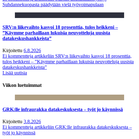
Suhdannekuopasta päädytään vielä työvoimapulaan
SRV:n liikevaihto kasvoi 18 prosenttia, tulos heikkeni –
”Käymme parhaillaan lukuisia neuvotteluja uusista
datakeskushankkeista”
Kirjoitettu
6.8.2026
Ei kommentteja
artikkeliin SRV:n liikevaihto kasvoi 18 prosenttia,
tulos heikkeni – ”Käymme parhaillaan lukuisia neuvotteluja uusista
datakeskushankkeista”
Lisää uutisia
Viikon luetuimmat
GRK:lle infraurakka datakeskuksesta – työt jo käynnissä
Kirjoitettu
3.8.2026
Ei kommentteja
artikkeliin GRK:lle infraurakka datakeskuksesta –
työt jo käynnissä