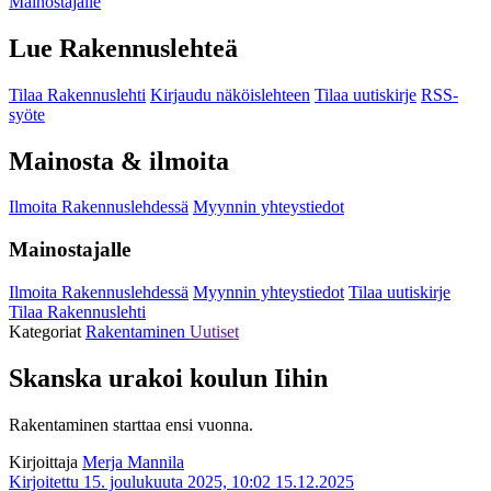
Mainostajalle
Lue Rakennuslehteä
Tilaa Rakennuslehti
Kirjaudu näköislehteen
Tilaa uutiskirje
RSS-
syöte
Mainosta & ilmoita
Ilmoita Rakennuslehdessä
Myynnin yhteystiedot
Mainostajalle
Ilmoita Rakennuslehdessä
Myynnin yhteystiedot
Tilaa uutiskirje
Tilaa Rakennuslehti
Kategoriat
Rakentaminen
Uutiset
Skanska urakoi koulun Iihin
Rakentaminen starttaa ensi vuonna.
Kirjoittaja
Merja Mannila
Kirjoitettu 15. joulukuuta 2025, 10:02
15.12.2025