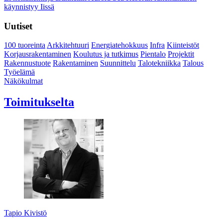
käynnistyy Iissä
Uutiset
100 tuoreinta
Arkkitehtuuri
Energiatehokkuus
Infra
Kiinteistöt
Korjausrakentaminen
Koulutus ja tutkimus
Pientalo
Projektit
Rakennustuote
Rakentaminen
Suunnittelu
Talotekniikka
Talous
Työelämä
Näkökulmat
Toimitukselta
Tapio Kivistö