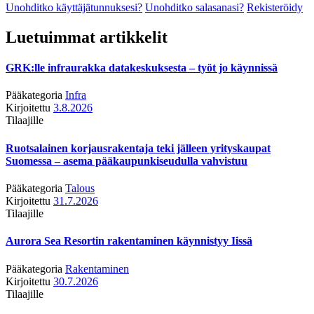
Unohditko käyttäjätunnuksesi?
Unohditko salasanasi?
Rekisteröidy
Luetuimmat artikkelit
GRK:lle infraurakka datakeskuksesta – työt jo käynnissä
Pääkategoria
Infra
Kirjoitettu
3.8.2026
Tilaajille
Ruotsalainen korjausrakentaja teki jälleen yrityskaupat
Suomessa – asema pääkaupunkiseudulla vahvistuu
Pääkategoria
Talous
Kirjoitettu
31.7.2026
Tilaajille
Aurora Sea Resortin rakentaminen käynnistyy Iissä
Pääkategoria
Rakentaminen
Kirjoitettu
30.7.2026
Tilaajille