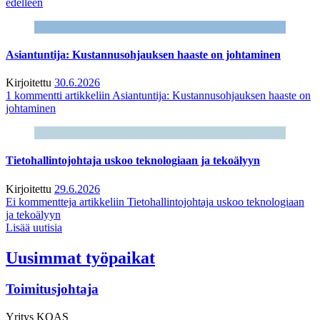
edelleen
Asiantuntija: Kustannusohjauksen haaste on johtaminen
Kirjoitettu
30.6.2026
1 kommentti
artikkeliin Asiantuntija: Kustannusohjauksen haaste on
johtaminen
Tietohallintojohtaja uskoo teknologiaan ja tekoälyyn
Kirjoitettu
29.6.2026
Ei kommentteja
artikkeliin Tietohallintojohtaja uskoo teknologiaan
ja tekoälyyn
Lisää uutisia
Uusimmat työpaikat
Toimitusjohtaja
Yritys
KOAS