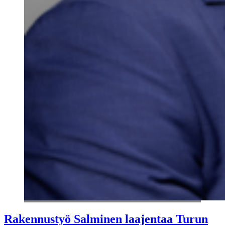
Rakennustyö Salminen laajentaa Turun