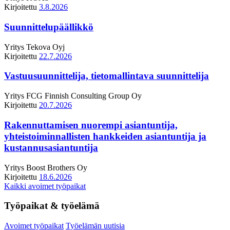
Kirjoitettu
3.8.2026
Suunnittelupäällikkö
Yritys
Tekova Oyj
Kirjoitettu
22.7.2026
Vastuusuunnittelija, tietomallintava suunnittelija
Yritys
FCG Finnish Consulting Group Oy
Kirjoitettu
20.7.2026
Rakennuttamisen nuorempi asiantuntija,
yhteistoiminnallisten hankkeiden asiantuntija ja
kustannusasiantuntija
Yritys
Boost Brothers Oy
Kirjoitettu
18.6.2026
Kaikki avoimet työpaikat
Työpaikat & työelämä
Avoimet työpaikat
Työelämän uutisia