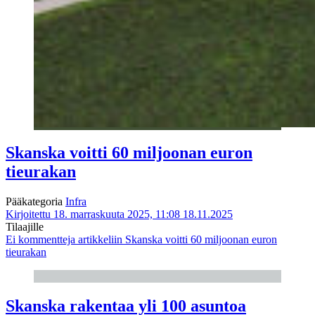
Skanska voitti 60 miljoonan euron
tieurakan
Pääkategoria
Infra
Kirjoitettu 18. marraskuuta 2025, 11:08
18.11.2025
Tilaajille
Ei kommentteja
artikkeliin Skanska voitti 60 miljoonan euron
tieurakan
Skanska rakentaa yli 100 asuntoa