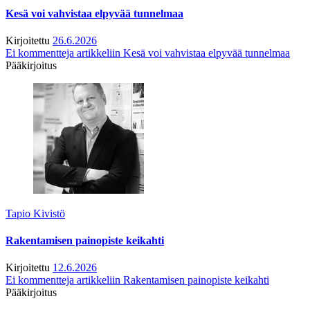
Kesä voi vahvistaa elpyvää tunnelmaa
Kirjoitettu
26.6.2026
Ei kommentteja
artikkeliin Kesä voi vahvistaa elpyvää tunnelmaa
Pääkirjoitus
Tapio Kivistö
Rakentamisen painopiste keikahti
Kirjoitettu
12.6.2026
Ei kommentteja
artikkeliin Rakentamisen painopiste keikahti
Pääkirjoitus