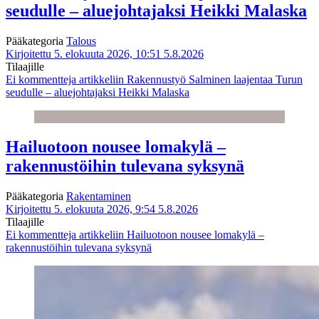
seudulle – aluejohtajaksi Heikki Malaska
Pääkategoria
Talous
Kirjoitettu 5. elokuuta 2026, 10:51
5.8.2026
Tilaajille
Ei kommentteja
artikkeliin Rakennustyö Salminen laajentaa Turun
seudulle – aluejohtajaksi Heikki Malaska
Hailuotoon nousee lomakylä –
rakennustöihin tulevana syksynä
Pääkategoria
Rakentaminen
Kirjoitettu 5. elokuuta 2026, 9:54
5.8.2026
Tilaajille
Ei kommentteja
artikkeliin Hailuotoon nousee lomakylä –
rakennustöihin tulevana syksynä