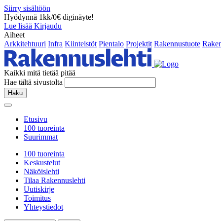
Siirry sisältöön
Hyödynnä 1kk/0€ diginäyte!
Lue lisää
Kirjaudu
Aiheet
Arkkitehtuuri
Infra
Kiinteistöt
Pientalo
Projektit
Rakennustuote
Raken
Kaikki mitä tietää pitää
Hae tältä sivustolta
Haku
Etusivu
100 tuoreinta
Suurimmat
100 tuoreinta
Keskustelut
Näköislehti
Tilaa Rakennuslehti
Uutiskirje
Toimitus
Yhteystiedot