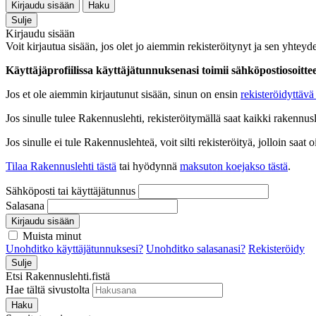
Kirjaudu sisään
Haku
Sulje
Kirjaudu sisään
Voit kirjautua sisään, jos olet jo aiemmin rekisteröitynyt ja sen yhteyde
Käyttäjäprofiilissa käyttäjätunnuksenasi toimii sähköpostiosoittees
Jos et ole aiemmin kirjautunut sisään, sinun on ensin
rekisteröidyttävä 
Jos sinulle tulee Rakennuslehti, rekisteröitymällä saat kaikki rakennusle
Jos sinulle ei tule Rakennuslehteä, voit silti rekisteröityä, jolloin sa
Tilaa Rakennuslehti tästä
tai hyödynnä
maksuton koejakso tästä
.
Sähköposti tai käyttäjätunnus
Salasana
Kirjaudu sisään
Muista minut
Unohditko käyttäjätunnuksesi?
Unohditko salasanasi?
Rekisteröidy
Sulje
Etsi Rakennuslehti.fistä
Hae tältä sivustolta
Haku