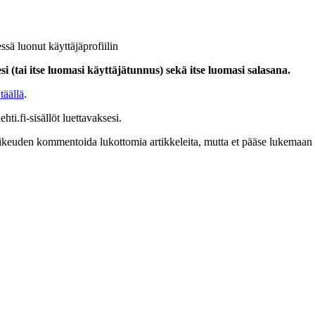
ssä luonut käyttäjäprofiilin
i (tai itse luomasi käyttäjätunnus) sekä itse luomasi salasana.
täällä
.
hti.fi-sisällöt luettavaksesi.
at oikeuden kommentoida lukottomia artikkeleita, mutta et pääse lukemaan l