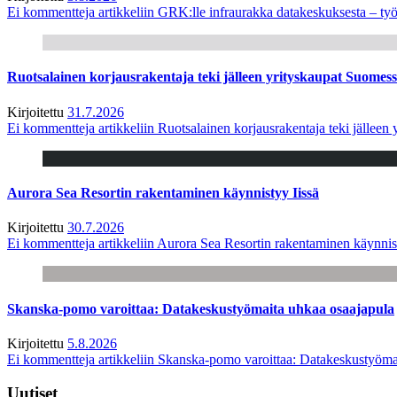
Ei kommentteja
artikkeliin GRK:lle infraurakka datakeskuksesta – työ
Ruotsalainen korjausrakentaja teki jälleen yrityskaupat Suome
Kirjoitettu
31.7.2026
Ei kommentteja
artikkeliin Ruotsalainen korjausrakentaja teki jälle
Aurora Sea Resortin rakentaminen käynnistyy Iissä
Kirjoitettu
30.7.2026
Ei kommentteja
artikkeliin Aurora Sea Resortin rakentaminen käynnis
Skanska-pomo varoittaa: Datakeskustyömaita uhkaa osaajapula
Kirjoitettu
5.8.2026
Ei kommentteja
artikkeliin Skanska-pomo varoittaa: Datakeskustyöma
Uutiset