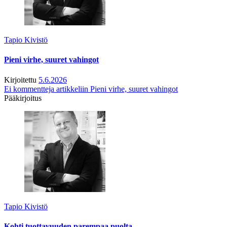
Tapio Kivistö
Pieni virhe, suuret vahingot
Kirjoitettu
5.6.2026
Ei kommentteja
artikkeliin Pieni virhe, suuret vahingot
Pääkirjoitus
Tapio Kivistö
Kohti tuottavuuden parempaa puolta