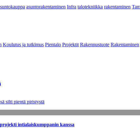
asuntokauppa
asuntorakentaminen
Infra
talotekniikka
rakentaminen
Tam
n
Koulutus ja tutkimus
Pientalo
Projektit
Rakennustuote
Rakentaminen
ä
 silti pientä piristystä
sprojekti intialaiskumppanin kanssa