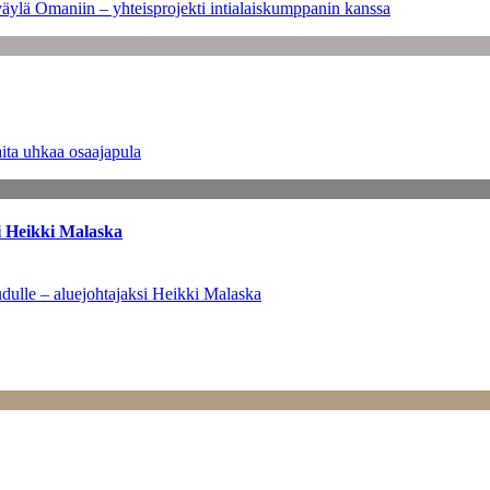
väylä Omaniin – yhteisprojekti intialaiskumppanin kanssa
ita uhkaa osaajapula
i Heikki Malaska
dulle – aluejohtajaksi Heikki Malaska