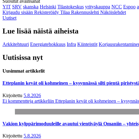
Suositut avainsanat
YIT
SRV
skanska
Helsinki
Tilastokeskus
yrityskauppa
NCC
Espoo
Kirjaudu sisään
Rekisteröidy
Tilaa Rakennuslehti
Näköislehdet
Uutiset
Lue lisää näistä aiheista
Arkkitehtuuri
Energiatehokkuus
Infra
Kiinteistöt
Korjausrakentamine
Uutisissa nyt
Uusimmat artikkelit
Etteplanin kevät oli kohmeinen – kysynnässä silti pientä piristyst
Kirjoitettu
5.8.2026
Ei kommentteja
artikkeliin Etteplanin kevät oli kohmeinen – kysynnässä
Vakion kylppärimoduuleille avautui vientiväylä Omaniin – yhtei
Kirjoitettu
5.8.2026