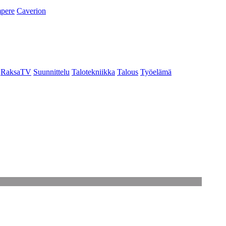
pere
Caverion
RaksaTV
Suunnittelu
Talotekniikka
Talous
Työelämä