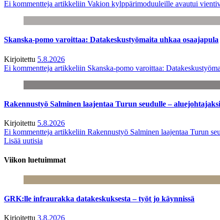
Ei kommentteja
artikkeliin Vakion kylppärimoduuleille avautui vienti
Skanska-pomo varoittaa: Datakeskustyömaita uhkaa osaajapula
Kirjoitettu
5.8.2026
Ei kommentteja
artikkeliin Skanska-pomo varoittaa: Datakeskustyöma
Rakennustyö Salminen laajentaa Turun seudulle – aluejohtajaks
Kirjoitettu
5.8.2026
Ei kommentteja
artikkeliin Rakennustyö Salminen laajentaa Turun seu
Lisää uutisia
Viikon luetuimmat
GRK:lle infraurakka datakeskuksesta – työt jo käynnissä
Kirjoitettu
3.8.2026