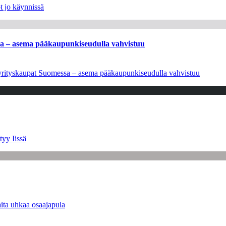
t jo käynnissä
ssa – asema pääkaupunkiseudulla vahvistuu
en yrityskaupat Suomessa – asema pääkaupunkiseudulla vahvistuu
tyy Iissä
ita uhkaa osaajapula