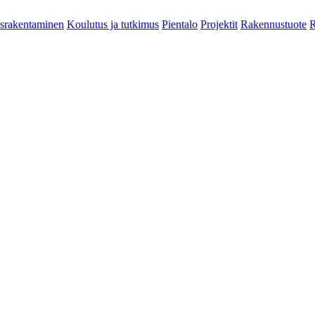
srakentaminen
Koulutus ja tutkimus
Pientalo
Projektit
Rakennustuote
R