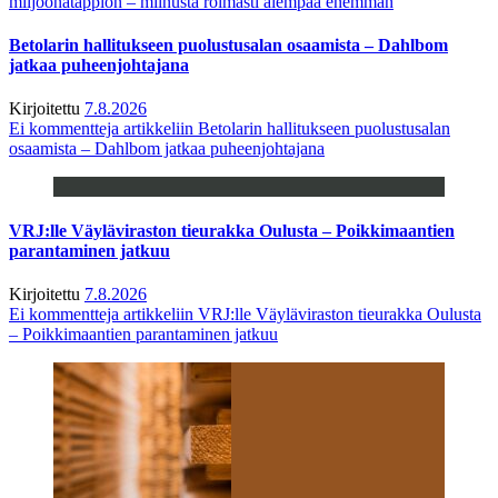
miljoonatappion – miinusta roimasti aiempaa enemmän
Betolarin hallitukseen puolustusalan osaamista – Dahlbom
jatkaa puheenjohtajana
Kirjoitettu
7.8.2026
Ei kommentteja
artikkeliin Betolarin hallitukseen puolustusalan
osaamista – Dahlbom jatkaa puheenjohtajana
VRJ:lle Väyläviraston tieurakka Oulusta – Poikkimaantien
parantaminen jatkuu
Kirjoitettu
7.8.2026
Ei kommentteja
artikkeliin VRJ:lle Väyläviraston tieurakka Oulusta
– Poikkimaantien parantaminen jatkuu