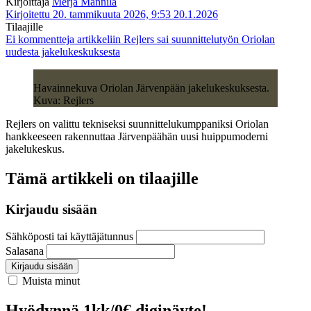
Kirjoittaja
Merja Mannila
Kirjoitettu 20. tammikuuta 2026, 9:53
20.1.2026
Tilaajille
Ei kommentteja
artikkeliin Rejlers sai suunnittelutyön Oriolan
uudesta jakelukeskuksesta
Havainnekuva Oriolan Järvenpään jakelukeskuksesta.
Kuva: Rejlers
Rejlers on valittu tekniseksi suunnittelukumppaniksi Oriolan
hankkeeseen rakennuttaa Järvenpäähän uusi huippumoderni
jakelukeskus.
Tämä artikkeli on tilaajille
Kirjaudu sisään
Sähköposti tai käyttäjätunnus
Salasana
Kirjaudu sisään
Muista minut
Hyödynnä 1kk/0€ diginäyte!