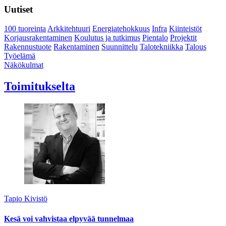
Uutiset
100 tuoreinta
Arkkitehtuuri
Energiatehokkuus
Infra
Kiinteistöt
Korjausrakentaminen
Koulutus ja tutkimus
Pientalo
Projektit
Rakennustuote
Rakentaminen
Suunnittelu
Talotekniikka
Talous
Työelämä
Näkökulmat
Toimitukselta
Tapio Kivistö
Kesä voi vahvistaa elpyvää tunnelmaa