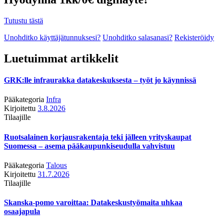
Tutustu tästä
Unohditko käyttäjätunnuksesi?
Unohditko salasanasi?
Rekisteröidy
Luetuimmat artikkelit
GRK:lle infraurakka datakeskuksesta – työt jo käynnissä
Pääkategoria
Infra
Kirjoitettu
3.8.2026
Tilaajille
Ruotsalainen korjausrakentaja teki jälleen yrityskaupat
Suomessa – asema pääkaupunkiseudulla vahvistuu
Pääkategoria
Talous
Kirjoitettu
31.7.2026
Tilaajille
Skanska-pomo varoittaa: Datakeskustyömaita uhkaa
osaajapula