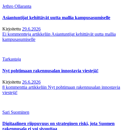
Jethro Ollaranta
Asiantuntijat kehittävät uutta mallia kampusasumiselle
Kirjoitettu
29.6.2026
Ei kommentteja
artikkeliin Asiantuntijat kehittävät uutta mallia
kampusasumiselle
Tarkastaja
Nyt pohtimaan rakennusalan innostavia viestejä!
Kirjoitettu
26.6.2026
8 kommenttia
artikkeliin Nyt pohtimaan rakennusalan innostavia
viestejä!
Sari Suominen
Digitaalinen riippuvuus on strateginen riski, jota Suomen
rakennusala ei voi sivuuttaa