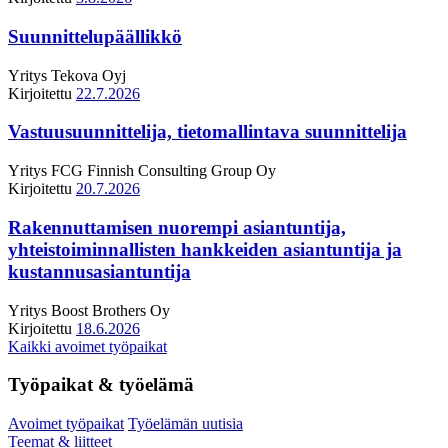
Suunnittelupäällikkö
Yritys
Tekova Oyj
Kirjoitettu
22.7.2026
Vastuusuunnittelija, tietomallintava suunnittelija
Yritys
FCG Finnish Consulting Group Oy
Kirjoitettu
20.7.2026
Rakennuttamisen nuorempi asiantuntija,
yhteistoiminnallisten hankkeiden asiantuntija ja
kustannusasiantuntija
Yritys
Boost Brothers Oy
Kirjoitettu
18.6.2026
Kaikki avoimet työpaikat
Työpaikat & työelämä
Avoimet työpaikat
Työelämän uutisia
Teemat & liitteet