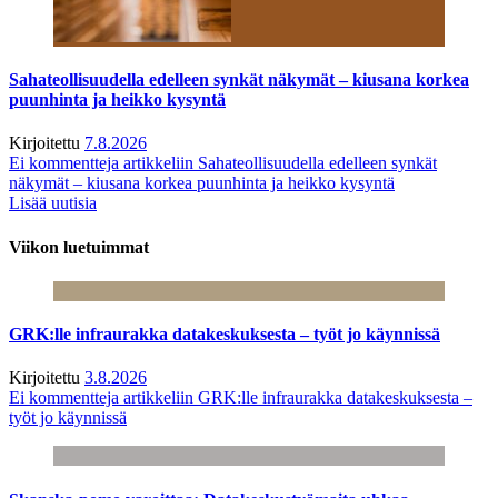
Sahateollisuudella edelleen synkät näkymät – kiusana korkea
puunhinta ja heikko kysyntä
Kirjoitettu
7.8.2026
Ei kommentteja
artikkeliin Sahateollisuudella edelleen synkät
näkymät – kiusana korkea puunhinta ja heikko kysyntä
Lisää uutisia
Viikon luetuimmat
GRK:lle infraurakka datakeskuksesta – työt jo käynnissä
Kirjoitettu
3.8.2026
Ei kommentteja
artikkeliin GRK:lle infraurakka datakeskuksesta –
työt jo käynnissä