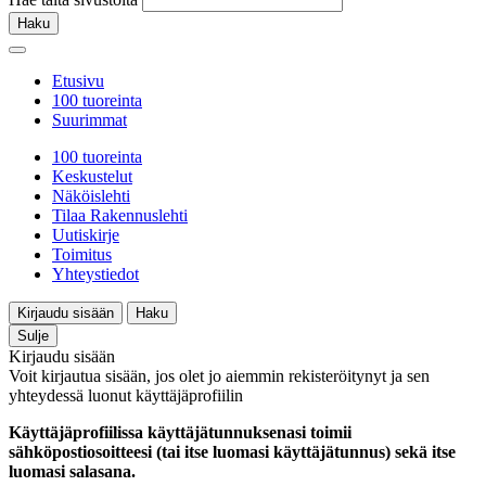
Haku
Etusivu
100 tuoreinta
Suurimmat
100 tuoreinta
Keskustelut
Näköislehti
Tilaa Rakennuslehti
Uutiskirje
Toimitus
Yhteystiedot
Kirjaudu sisään
Haku
Sulje
Kirjaudu sisään
Voit kirjautua sisään, jos olet jo aiemmin rekisteröitynyt ja sen
yhteydessä luonut käyttäjäprofiilin
Käyttäjäprofiilissa käyttäjätunnuksenasi toimii
sähköpostiosoitteesi (tai itse luomasi käyttäjätunnus) sekä itse
luomasi salasana.