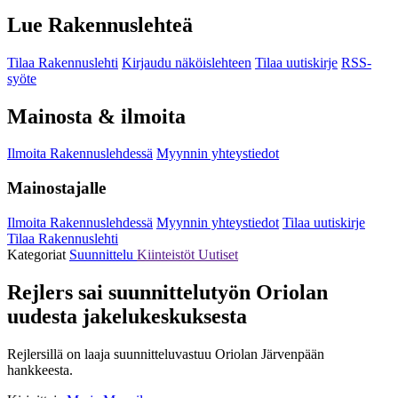
Lue Rakennuslehteä
Tilaa Rakennuslehti
Kirjaudu näköislehteen
Tilaa uutiskirje
RSS-
syöte
Mainosta & ilmoita
Ilmoita Rakennuslehdessä
Myynnin yhteystiedot
Mainostajalle
Ilmoita Rakennuslehdessä
Myynnin yhteystiedot
Tilaa uutiskirje
Tilaa Rakennuslehti
Kategoriat
Suunnittelu
Kiinteistöt
Uutiset
Rejlers sai suunnittelutyön Oriolan
uudesta jakelukeskuksesta
Rejlersillä on laaja suunnitteluvastuu Oriolan Järvenpään
hankkeesta.