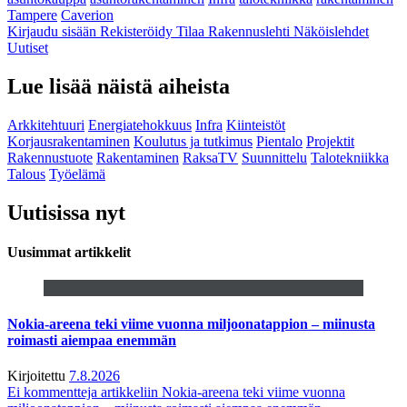
Tampere
Caverion
Kirjaudu sisään
Rekisteröidy
Tilaa Rakennuslehti
Näköislehdet
Uutiset
Lue lisää näistä aiheista
Arkkitehtuuri
Energiatehokkuus
Infra
Kiinteistöt
Korjausrakentaminen
Koulutus ja tutkimus
Pientalo
Projektit
Rakennustuote
Rakentaminen
RaksaTV
Suunnittelu
Talotekniikka
Talous
Työelämä
Uutisissa nyt
Uusimmat artikkelit
Nokia-areena teki viime vuonna miljoonatappion – miinusta
roimasti aiempaa enemmän
Kirjoitettu
7.8.2026
Ei kommentteja
artikkeliin Nokia-areena teki viime vuonna