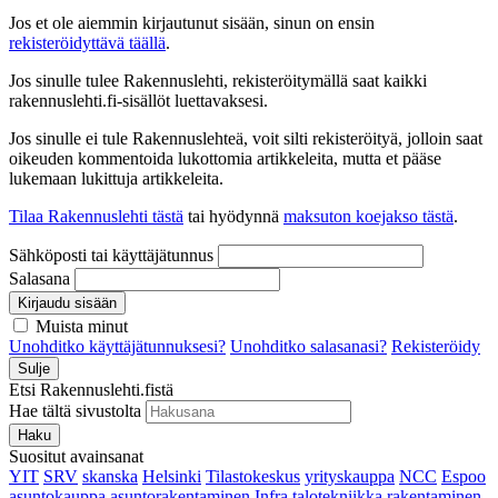
Jos et ole aiemmin kirjautunut sisään, sinun on ensin
rekisteröidyttävä täällä
.
Jos sinulle tulee Rakennuslehti, rekisteröitymällä saat kaikki
rakennuslehti.fi-sisällöt luettavaksesi.
Jos sinulle ei tule Rakennuslehteä, voit silti rekisteröityä, jolloin saat
oikeuden kommentoida lukottomia artikkeleita, mutta et pääse
lukemaan lukittuja artikkeleita.
Tilaa Rakennuslehti tästä
tai hyödynnä
maksuton koejakso tästä
.
Sähköposti tai käyttäjätunnus
Salasana
Kirjaudu sisään
Muista minut
Unohditko käyttäjätunnuksesi?
Unohditko salasanasi?
Rekisteröidy
Sulje
Etsi Rakennuslehti.fistä
Hae tältä sivustolta
Haku
Suositut avainsanat
YIT
SRV
skanska
Helsinki
Tilastokeskus
yrityskauppa
NCC
Espoo
asuntokauppa
asuntorakentaminen
Infra
talotekniikka
rakentaminen