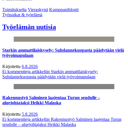
Toimitukselta
Vieraskynä
Kumppaniblogit
Työpaikat & työelämä
Työelämän uutisia
Starkin ammattilaiskysely: Suhdannekuopasta päädytään vielä
työvoimapulaan
Kirjoitettu
6.8.2026
Ei kommentteja
artikkeliin Starkin ammattilaiskysely:
Suhdannekuopasta päädytään vielä työvoimapulaan
Rakennustyö Salminen laajentaa Turun seudulle –
aluejohtajaksi Heikki Malaska
Kirjoitettu
5.8.2026
Ei kommentteja
artikkeliin Rakennustyö Salminen laajentaa Turun
seudulle – aluejohtajaksi Heikki Malaska