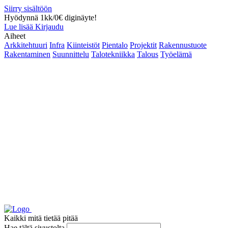
Siirry sisältöön
Hyödynnä 1kk/0€ diginäyte!
Lue lisää
Kirjaudu
Aiheet
Arkkitehtuuri
Infra
Kiinteistöt
Pientalo
Projektit
Rakennustuote
Rakentaminen
Suunnittelu
Talotekniikka
Talous
Työelämä
Kaikki mitä tietää pitää
Hae tältä sivustolta