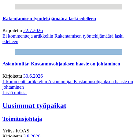
Rakentamisen työntekijämäärä laski edelleen
Kirjoitettu
22.7.2026
Ei kommentteja
artikkeliin Rakentamisen työntekijämäärä laski
edelleen
Asiantuntija: Kustannusohjauksen haaste on johtaminen
Kirjoitettu
30.6.2026
1 kommentti
artikkeliin Asiantuntija: Kustannusohjauksen haaste on
johtaminen
Lisää uutisia
Uusimmat työpaikat
Toimitusjohtaja
Yritys
KOAS
Kirjoitettu
3.8.2026