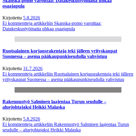
Skanska-pomo varoittaa: Datakeskustyömaita uhkaa
osaajapula
Kirjoitettu
5.8.2026
Ei kommentteja
artikkeliin Skanska-pomo varoittaa:
Datakeskustyömaita uhkaa osaajapula
Ruotsalainen korjausrakentaja teki jälleen yrityskaupat
Suomessa – asema pääkaupunkiseudulla vahvistuu
Kirjoitettu
31.7.2026
Ei kommentteja
artikkeliin Ruotsalainen korjausrakentaja teki jälleen
yrityskaupat Suomessa – asema pääkaupunkiseudulla vahvistuu
Rakennustyö Salminen laajentaa Turun seudulle –
aluejohtajaksi Heikki Malaska
Kirjoitettu
5.8.2026
Ei kommentteja
artikkeliin Rakennustyö Salminen laajentaa Turun
seudulle – aluejohtajaksi Heikki Malaska