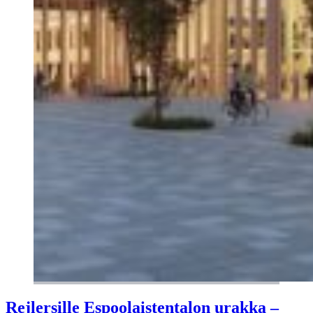
Rejlersille Espoolaistentalon urakka –