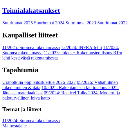
Toimialakatsaukset
Suurimmat 2025
Suurimmat 2024
Suurimmat 2023
Suurimmat 2022
Kaupalliset liitteet
11/2025: Suomea rakentamassa
12/2024: INFRA-lehti
11/2024:
Suomea rakentamassa
11/2023: Jokka − Rakennusteollisuus RT:n
lehti kestävästä rakentamisesta
Tapahtumia
Urapolkuja-oppilaitoskiertue 2026-2027
05/2026: Vähähiilinen
rakentaminen & data
10/2025: Rakentamisen kiertotalous 2025:
Jätteistä materiaaleiksi
09/2024: Recticel Talks 2024: Moderni ja
paloturvallinen loiva katto
Teemat ja liitteet
11/2024: Suomea rakentamassa
Mainostajalle