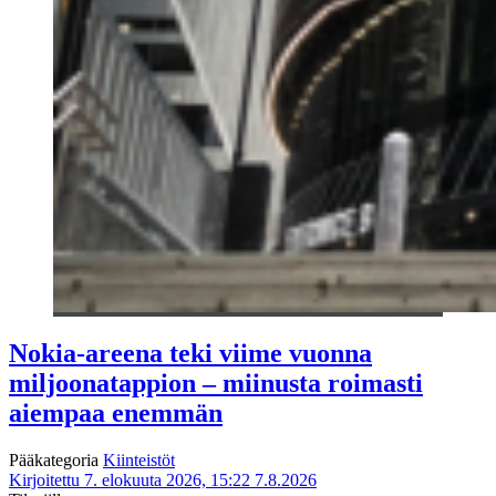
Nokia-areena teki viime vuonna
miljoonatappion – miinusta roimasti
aiempaa enemmän
Pääkategoria
Kiinteistöt
Kirjoitettu 7. elokuuta 2026, 15:22
7.8.2026