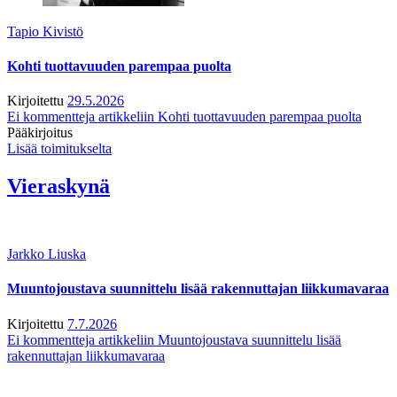
Tapio Kivistö
Kohti tuottavuuden parempaa puolta
Kirjoitettu
29.5.2026
Ei kommentteja
artikkeliin Kohti tuottavuuden parempaa puolta
Pääkirjoitus
Lisää toimitukselta
Vieraskynä
Jarkko Liuska
Muuntojoustava suunnittelu lisää rakennuttajan liikkumavaraa
Kirjoitettu
7.7.2026
Ei kommentteja
artikkeliin Muuntojoustava suunnittelu lisää
rakennuttajan liikkumavaraa