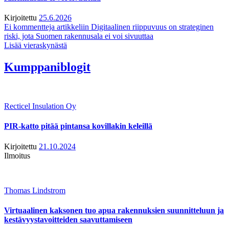
Kirjoitettu
25.6.2026
Ei kommentteja
artikkeliin Digitaalinen riippuvuus on strateginen
riski, jota Suomen rakennusala ei voi sivuuttaa
Lisää vieraskynästä
Kumppaniblogit
Recticel Insulation Oy
PIR-katto pitää pintansa kovillakin keleillä
Kirjoitettu
21.10.2024
Ilmoitus
Thomas Lindstrom
Virtuaalinen kaksonen tuo apua rakennuksien suunnitteluun ja
kestävyystavoitteiden saavuttamiseen