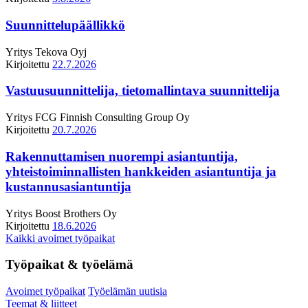
Suunnittelupäällikkö
Yritys
Tekova Oyj
Kirjoitettu
22.7.2026
Vastuusuunnittelija, tietomallintava suunnittelija
Yritys
FCG Finnish Consulting Group Oy
Kirjoitettu
20.7.2026
Rakennuttamisen nuorempi asiantuntija,
yhteistoiminnallisten hankkeiden asiantuntija ja
kustannusasiantuntija
Yritys
Boost Brothers Oy
Kirjoitettu
18.6.2026
Kaikki avoimet työpaikat
Työpaikat & työelämä
Avoimet työpaikat
Työelämän uutisia
Teemat & liitteet