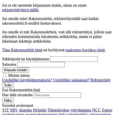
Jos et ole aiemmin kirjautunut sisään, sinun on ensin
rekisteröidyttävä täällä
.
Jos sinulle tulee Rakennuslehti, rekisteröitymällä saat kaikki
rakennuslehti.fi-sisällöt luettavaksesi.
Jos sinulle ei tule Rakennuslehteä, voit silti rekisteröityä, jolloin saat
oikeuden kommentoida lukottomia artikkeleita, mutta et pääse
lukemaan lukittuja artikkeleita.
Tilaa Rakennuslehti tästä
tai hyödynnä
maksuton koejakso tästä
.
Sähköposti tai käyttäjätunnus
Salasana
Kirjaudu sisään
Muista minut
Unohditko käyttäjätunnuksesi?
Unohditko salasanasi?
Rekisteröidy
Sulje
Etsi Rakennuslehti.fistä
Hae tältä sivustolta
Haku
Suositut avainsanat
YIT
SRV
skanska
Helsinki
Tilastokeskus
yrityskauppa
NCC
Espoo
asuntokauppa
asuntorakentaminen
Infra
talotekniikka
rakentaminen