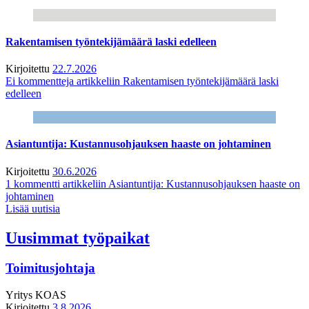
Rakentamisen työntekijämäärä laski edelleen
Kirjoitettu
22.7.2026
Ei kommentteja
artikkeliin Rakentamisen työntekijämäärä laski
edelleen
Asiantuntija: Kustannusohjauksen haaste on johtaminen
Kirjoitettu
30.6.2026
1 kommentti
artikkeliin Asiantuntija: Kustannusohjauksen haaste on
johtaminen
Lisää uutisia
Uusimmat työpaikat
Toimitusjohtaja
Yritys
KOAS
Kirjoitettu
3.8.2026