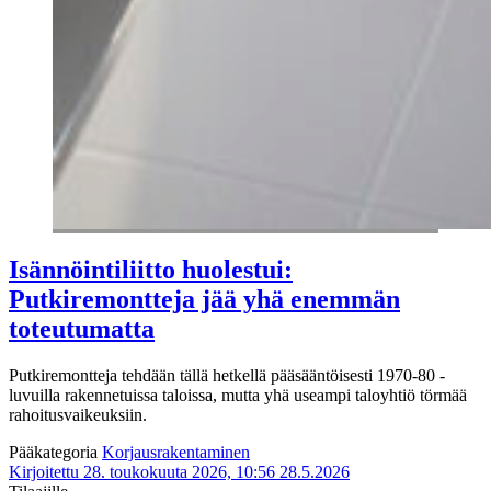
Isännöintiliitto huolestui:
Putkiremontteja jää yhä enemmän
toteutumatta
Putkiremontteja tehdään tällä hetkellä pääsääntöisesti 1970-80 -
luvuilla rakennetuissa taloissa, mutta yhä useampi taloyhtiö törmää
rahoitusvaikeuksiin.
Pääkategoria
Korjausrakentaminen
Kirjoitettu 28. toukokuuta 2026, 10:56
28.5.2026