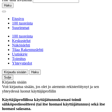
Haku
Etusivu
100 tuoreinta
Suurimmat
100 tuoreinta
Keskustelut
Näköislehti
Tilaa Rakennuslehti
Uutiskirje
Toimitus
Yhteystiedot
Kirjaudu sisään
Haku
Sulje
Kirjaudu sisään
Voit kirjautua sisään, jos olet jo aiemmin rekisteröitynyt ja sen
yhteydessä luonut käyttäjäprofiilin
Käyttäjäprofiilissa käyttäjätunnuksenasi toimii
sähköpostiosoitteesi (tai itse luomasi käyttäjätunnus) sekä itse
luomasi salasana.