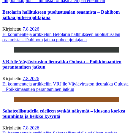
miljoonatappion – miinusta roimasti aiempaa enemmän
Betolarin hallitukseen puolustusalan osaamista – Dahlbom
jatkaa puheenjohtajana
Kirjoitettu
7.8.2026
Ei kommentteja
artikkeliin Betolarin hallitukseen puolustusalan
osaamista – Dahlbom jatkaa puheenjohtajana
VRJ:lle Väyläviraston tieurakka Oulusta – Poikkimaantien
parantaminen jatkuu
Kirjoitettu
7.8.2026
Ei kommentteja
artikkeliin VRJ:lle Väyläviraston tieurakka Oulusta
– Poikkimaantien parantaminen jatkuu
Sahateollisuudella edelleen synkät näkymät – kiusana korkea
puunhinta ja heikko kysyntä
Kirjoitettu
7.8.2026