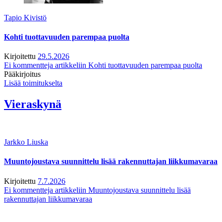
Tapio Kivistö
Kohti tuottavuuden parempaa puolta
Kirjoitettu
29.5.2026
Ei kommentteja
artikkeliin Kohti tuottavuuden parempaa puolta
Pääkirjoitus
Lisää toimitukselta
Vieraskynä
Jarkko Liuska
Muuntojoustava suunnittelu lisää rakennuttajan liikkumavaraa
Kirjoitettu
7.7.2026
Ei kommentteja
artikkeliin Muuntojoustava suunnittelu lisää
rakennuttajan liikkumavaraa