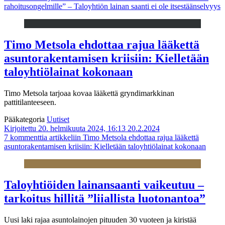
rahoitusongelmille” – Taloyhtiön lainan saanti ei ole itsestäänselvyys
Timo Metsola ehdottaa rajua lääkettä
asuntorakentamisen kriisiin: Kielletään
taloyhtiölainat kokonaan
Timo Metsola tarjoaa kovaa lääkettä gryndimarkkinan
pattitilanteeseen.
Pääkategoria
Uutiset
Kirjoitettu 20. helmikuuta 2024, 16:13
20.2.2024
7 kommenttia
artikkeliin Timo Metsola ehdottaa rajua lääkettä
asuntorakentamisen kriisiin: Kielletään taloyhtiölainat kokonaan
Taloyhtiöiden lainansaanti vaikeutuu –
tarkoitus hillitä ”liiallista luotonantoa”
Uusi laki rajaa asuntolainojen pituuden 30 vuoteen ja kiristää