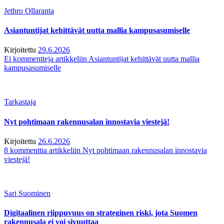
Jethro Ollaranta
Asiantuntijat kehittävät uutta mallia kampusasumiselle
Kirjoitettu
29.6.2026
Ei kommentteja
artikkeliin Asiantuntijat kehittävät uutta mallia
kampusasumiselle
Tarkastaja
Nyt pohtimaan rakennusalan innostavia viestejä!
Kirjoitettu
26.6.2026
8 kommenttia
artikkeliin Nyt pohtimaan rakennusalan innostavia
viestejä!
Sari Suominen
Digitaalinen riippuvuus on strateginen riski, jota Suomen
rakennusala ei voi sivuuttaa