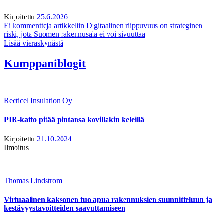
Kirjoitettu
25.6.2026
Ei kommentteja
artikkeliin Digitaalinen riippuvuus on strateginen
riski, jota Suomen rakennusala ei voi sivuuttaa
Lisää vieraskynästä
Kumppaniblogit
Recticel Insulation Oy
PIR-katto pitää pintansa kovillakin keleillä
Kirjoitettu
21.10.2024
Ilmoitus
Thomas Lindstrom
Virtuaalinen kaksonen tuo apua rakennuksien suunnitteluun ja
kestävyystavoitteiden saavuttamiseen