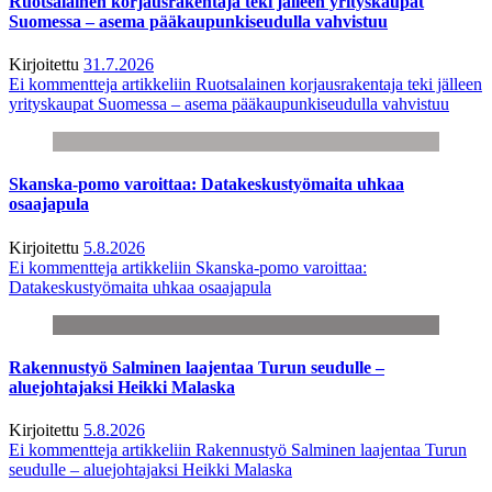
Ruotsalainen korjausrakentaja teki jälleen yrityskaupat
Suomessa – asema pääkaupunkiseudulla vahvistuu
Kirjoitettu
31.7.2026
Ei kommentteja
artikkeliin Ruotsalainen korjausrakentaja teki jälleen
yrityskaupat Suomessa – asema pääkaupunkiseudulla vahvistuu
Skanska-pomo varoittaa: Datakeskustyömaita uhkaa
osaajapula
Kirjoitettu
5.8.2026
Ei kommentteja
artikkeliin Skanska-pomo varoittaa:
Datakeskustyömaita uhkaa osaajapula
Rakennustyö Salminen laajentaa Turun seudulle –
aluejohtajaksi Heikki Malaska
Kirjoitettu
5.8.2026
Ei kommentteja
artikkeliin Rakennustyö Salminen laajentaa Turun
seudulle – aluejohtajaksi Heikki Malaska