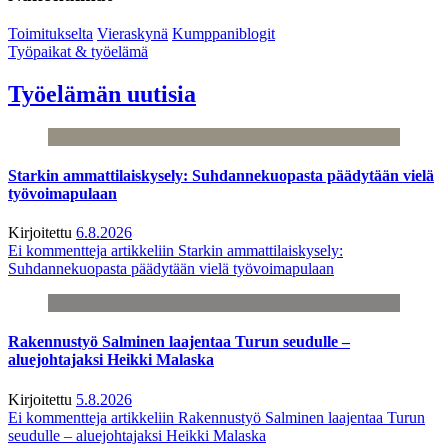
Toimitukselta
Vieraskynä
Kumppaniblogit
Työpaikat & työelämä
Työelämän uutisia
Starkin ammattilaiskysely: Suhdannekuopasta päädytään vielä
työvoimapulaan
Kirjoitettu
6.8.2026
Ei kommentteja
artikkeliin Starkin ammattilaiskysely:
Suhdannekuopasta päädytään vielä työvoimapulaan
Rakennustyö Salminen laajentaa Turun seudulle –
aluejohtajaksi Heikki Malaska
Kirjoitettu
5.8.2026
Ei kommentteja
artikkeliin Rakennustyö Salminen laajentaa Turun
seudulle – aluejohtajaksi Heikki Malaska