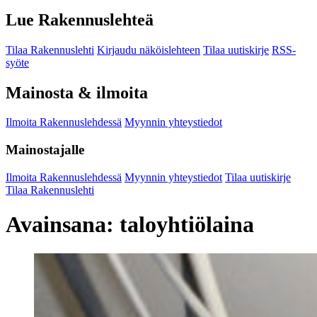
Lue Rakennuslehteä
Tilaa Rakennuslehti
Kirjaudu näköislehteen
Tilaa uutiskirje
RSS-
syöte
Mainosta & ilmoita
Ilmoita Rakennuslehdessä
Myynnin yhteystiedot
Mainostajalle
Ilmoita Rakennuslehdessä
Myynnin yhteystiedot
Tilaa uutiskirje
Tilaa Rakennuslehti
Avainsana:
taloyhtiölaina