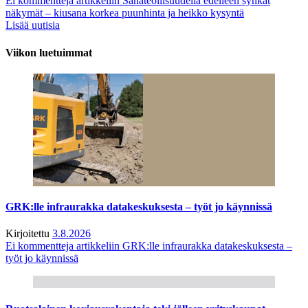
Ei kommentteja
artikkeliin Sahateollisuudella edelleen synkät
näkymät – kiusana korkea puunhinta ja heikko kysyntä
Lisää uutisia
Viikon luetuimmat
GRK:lle infraurakka datakeskuksesta – työt jo käynnissä
Kirjoitettu
3.8.2026
Ei kommentteja
artikkeliin GRK:lle infraurakka datakeskuksesta –
työt jo käynnissä