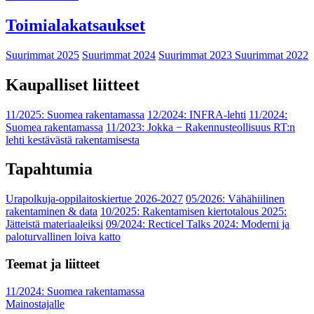
Toimialakatsaukset
Suurimmat 2025
Suurimmat 2024
Suurimmat 2023
Suurimmat 2022
Kaupalliset liitteet
11/2025: Suomea rakentamassa
12/2024: INFRA-lehti
11/2024:
Suomea rakentamassa
11/2023: Jokka − Rakennusteollisuus RT:n
lehti kestävästä rakentamisesta
Tapahtumia
Urapolkuja-oppilaitoskiertue 2026-2027
05/2026: Vähähiilinen
rakentaminen & data
10/2025: Rakentamisen kiertotalous 2025:
Jätteistä materiaaleiksi
09/2024: Recticel Talks 2024: Moderni ja
paloturvallinen loiva katto
Teemat ja liitteet
11/2024: Suomea rakentamassa
Mainostajalle