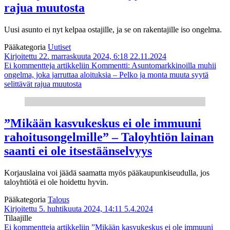
rajua muutosta
Uusi asunto ei nyt kelpaa ostajille, ja se on rakentajille iso ongelma.
Pääkategoria
Uutiset
Kirjoitettu 22. marraskuuta 2024, 6:18
22.11.2024
Ei kommentteja
artikkeliin Kommentti: Asuntomarkkinoilla muhii
ongelma, joka jarruttaa aloituksia – Pelko ja monta muuta syytä
selittävät rajua muutosta
”Mikään kasvukeskus ei ole immuuni
rahoitusongelmille” – Taloyhtiön lainan
saanti ei ole itsestäänselvyys
Korjauslaina voi jäädä saamatta myös pääkaupunkiseudulla, jos
taloyhtiötä ei ole hoidettu hyvin.
Pääkategoria
Talous
Kirjoitettu 5. huhtikuuta 2024, 14:11
5.4.2024
Tilaajille
Ei kommentteja
artikkeliin ”Mikään kasvukeskus ei ole immuuni