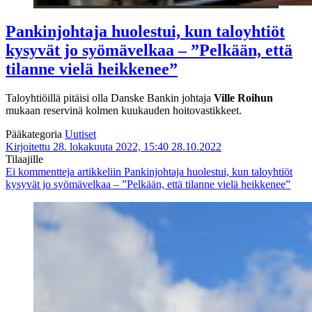
Pankinjohtaja huolestui, kun taloyhtiöt
kysyvät jo syömävelkaa – ”Pelkään, että
tilanne vielä heikkenee”
Taloyhtiöillä pitäisi olla Danske Bankin johtaja
Ville Roihun
mukaan reservinä kolmen kuukauden hoitovastikkeet.
Pääkategoria
Uutiset
Kirjoitettu 28. lokakuuta 2022, 15:40
28.10.2022
Tilaajille
Ei kommentteja
artikkeliin Pankinjohtaja huolestui, kun taloyhtiöt
kysyvät jo syömävelkaa – ”Pelkään, että tilanne vielä heikkenee”