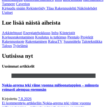
Tampere
Caverion
Kirjaudu sisään
Rekisteröidy
Tilaa Rakennuslehti
Näköislehdet
Uutiset
Lue lisää näistä aiheista
Arkkitehtuuri
Energiatehokkuus
Infra
Kiinteistöt
Korjausrakentaminen
Koulutus ja tutkimus
Pientalo
Projektit
Rakennustuote
Rakentaminen
RaksaTV
Suunnittelu
Talotekniikka
Talous
Työelämä
Uutisissa nyt
Uusimmat artikkelit
Nokia-areena teki viime vuonna miljoonatappion – miinusta
roimasti aiempaa enemmän
Kirjoitettu
7.8.2026
Ei kommentteja
artikkeliin Nokia-areena teki viime vuonna