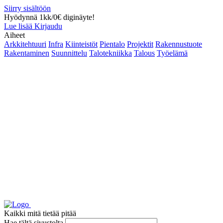
Siirry sisältöön
Hyödynnä 1kk/0€ diginäyte!
Lue lisää
Kirjaudu
Aiheet
Arkkitehtuuri
Infra
Kiinteistöt
Pientalo
Projektit
Rakennustuote
Rakentaminen
Suunnittelu
Talotekniikka
Talous
Työelämä
Kaikki mitä tietää pitää
Hae tältä sivustolta