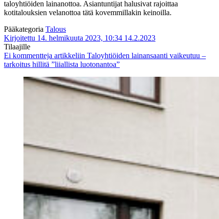
taloyhtiöiden lainanottoa. Asiantuntijat halusivat rajoittaa
kotitalouksien velanottoa tätä kovemmillakin keinoilla.
Pääkategoria
Talous
Kirjoitettu 14. helmikuuta 2023, 10:34
14.2.2023
Tilaajille
Ei kommentteja
artikkeliin Taloyhtiöiden lainansaanti vaikeutuu –
tarkoitus hillitä ”liiallista luotonantoa”