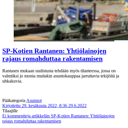
SP-Kotien Rantanen: Yhtiölainojen
rajaus romahduttaa rakentamisen
Rantasen mukaan uudistusta tehdään myös tilanteessa, jossa on
valmiiksi jo monia muitakin asuntokauppaa jarruttavia tekijöitä ja
uhkakuvia.
Pääkategoria
Asunnot
Kirjoitettu 29. kesäkuuta 2022, 8:36
29.6.2022
Tilaajille
Ei kommentteja
artikkeliin SP-Kotien Rantanen: Yhtiölainojen
rajaus romahduttaa rakentamisen