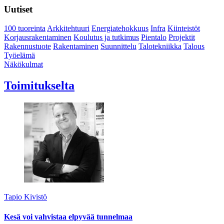
Uutiset
100 tuoreinta
Arkkitehtuuri
Energiatehokkuus
Infra
Kiinteistöt
Korjausrakentaminen
Koulutus ja tutkimus
Pientalo
Projektit
Rakennustuote
Rakentaminen
Suunnittelu
Talotekniikka
Talous
Työelämä
Näkökulmat
Toimitukselta
Tapio Kivistö
Kesä voi vahvistaa elpyvää tunnelmaa