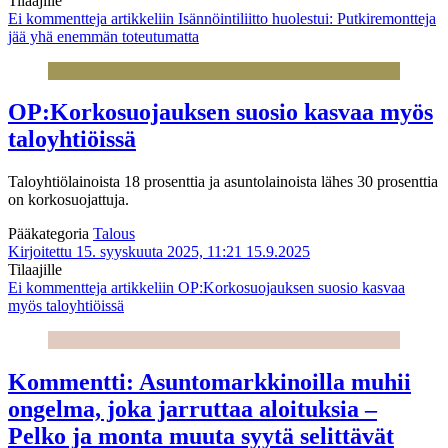
Tilaajille
Ei kommentteja
artikkeliin Isännöintiliitto huolestui: Putkiremontteja
jää yhä enemmän toteutumatta
OP:Korkosuojauksen suosio kasvaa myös
taloyhtiöissä
Taloyhtiölainoista 18 prosenttia ja asuntolainoista lähes 30 prosenttia
on korkosuojattuja.
Pääkategoria
Talous
Kirjoitettu 15. syyskuuta 2025, 11:21
15.9.2025
Tilaajille
Ei kommentteja
artikkeliin OP:Korkosuojauksen suosio kasvaa
myös taloyhtiöissä
Kommentti: Asuntomarkkinoilla muhii
ongelma, joka jarruttaa aloituksia –
Pelko ja monta muuta syytä selittävät