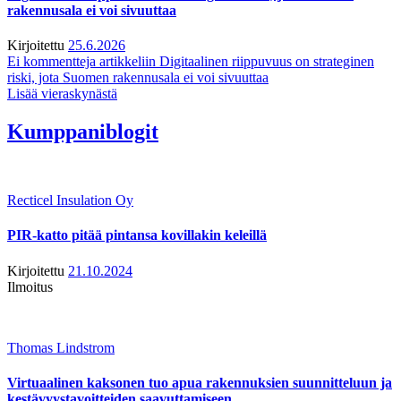
rakennusala ei voi sivuuttaa
Kirjoitettu
25.6.2026
Ei kommentteja
artikkeliin Digitaalinen riippuvuus on strateginen
riski, jota Suomen rakennusala ei voi sivuuttaa
Lisää vieraskynästä
Kumppaniblogit
Recticel Insulation Oy
PIR-katto pitää pintansa kovillakin keleillä
Kirjoitettu
21.10.2024
Ilmoitus
Thomas Lindstrom
Virtuaalinen kaksonen tuo apua rakennuksien suunnitteluun ja
kestävyystavoitteiden saavuttamiseen