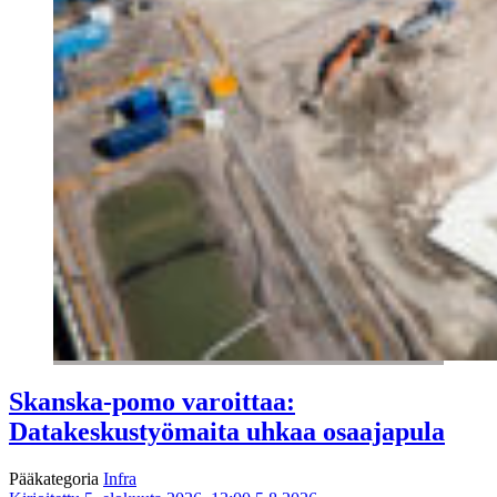
Skanska-pomo varoittaa:
Datakeskustyömaita uhkaa osaajapula
Pääkategoria
Infra