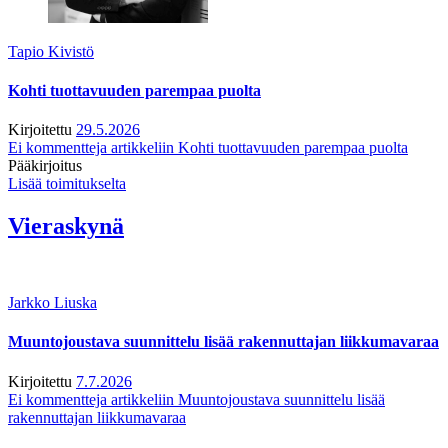
Tapio Kivistö
Kohti tuottavuuden parempaa puolta
Kirjoitettu
29.5.2026
Ei kommentteja
artikkeliin Kohti tuottavuuden parempaa puolta
Pääkirjoitus
Lisää toimitukselta
Vieraskynä
Jarkko Liuska
Muuntojoustava suunnittelu lisää rakennuttajan liikkumavaraa
Kirjoitettu
7.7.2026
Ei kommentteja
artikkeliin Muuntojoustava suunnittelu lisää
rakennuttajan liikkumavaraa