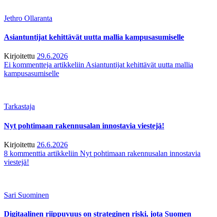
Jethro Ollaranta
Asiantuntijat kehittävät uutta mallia kampusasumiselle
Kirjoitettu
29.6.2026
Ei kommentteja
artikkeliin Asiantuntijat kehittävät uutta mallia
kampusasumiselle
Tarkastaja
Nyt pohtimaan rakennusalan innostavia viestejä!
Kirjoitettu
26.6.2026
8 kommenttia
artikkeliin Nyt pohtimaan rakennusalan innostavia
viestejä!
Sari Suominen
Digitaalinen riippuvuus on strateginen riski, jota Suomen