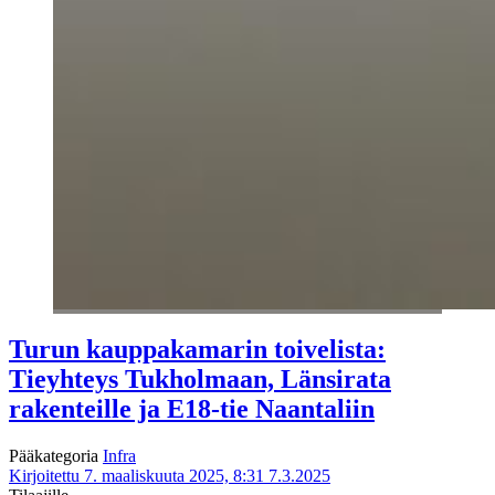
Turun kauppakamarin toivelista:
Tieyhteys Tukholmaan, Länsirata
rakenteille ja E18-tie Naantaliin
Pääkategoria
Infra
Kirjoitettu 7. maaliskuuta 2025, 8:31
7.3.2025