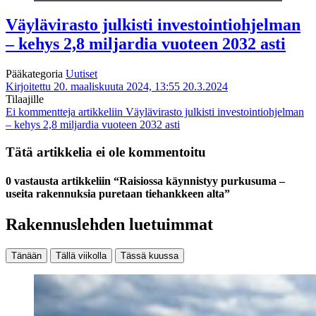
Väylävirasto julkisti investointiohjelman
– kehys 2,8 miljardia vuoteen 2032 asti
Pääkategoria
Uutiset
Kirjoitettu 20. maaliskuuta 2024, 13:55
20.3.2024
Tilaajille
Ei kommentteja
artikkeliin Väylävirasto julkisti investointiohjelman
– kehys 2,8 miljardia vuoteen 2032 asti
Tätä artikkelia ei ole kommentoitu
0 vastausta artikkeliin “Raisiossa käynnistyy purkusuma –
useita rakennuksia puretaan tiehankkeen alta”
Rakennuslehden luetuimmat
Tänään
Tällä viikolla
Tässä kuussa