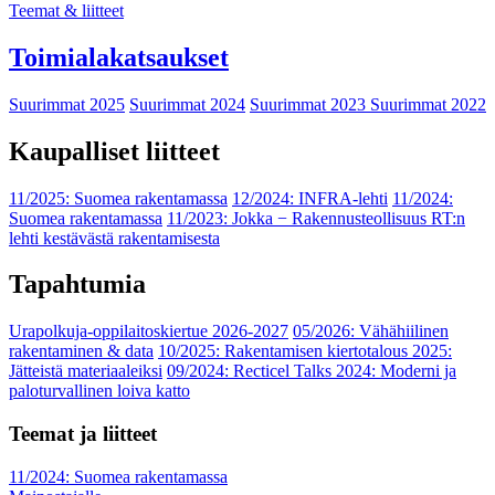
Teemat & liitteet
Toimialakatsaukset
Suurimmat 2025
Suurimmat 2024
Suurimmat 2023
Suurimmat 2022
Kaupalliset liitteet
11/2025: Suomea rakentamassa
12/2024: INFRA-lehti
11/2024:
Suomea rakentamassa
11/2023: Jokka − Rakennusteollisuus RT:n
lehti kestävästä rakentamisesta
Tapahtumia
Urapolkuja-oppilaitoskiertue 2026-2027
05/2026: Vähähiilinen
rakentaminen & data
10/2025: Rakentamisen kiertotalous 2025:
Jätteistä materiaaleiksi
09/2024: Recticel Talks 2024: Moderni ja
paloturvallinen loiva katto
Teemat ja liitteet
11/2024: Suomea rakentamassa