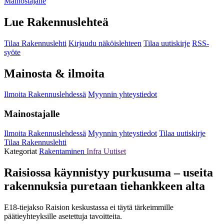
Mainostajalle
Lue Rakennuslehteä
Tilaa Rakennuslehti
Kirjaudu näköislehteen
Tilaa uutiskirje
RSS-
syöte
Mainosta & ilmoita
Ilmoita Rakennuslehdessä
Myynnin yhteystiedot
Mainostajalle
Ilmoita Rakennuslehdessä
Myynnin yhteystiedot
Tilaa uutiskirje
Tilaa Rakennuslehti
Kategoriat
Rakentaminen
Infra
Uutiset
Raisiossa käynnistyy purkusuma – useita
rakennuksia puretaan tiehankkeen alta
E18-tiejakso Raision keskustassa ei täytä tärkeimmille
päätieyhteyksille asetettuja tavoitteita.