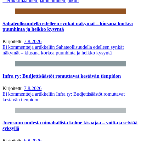
– Poikkimaantien parantaminen jatkuu
Sahateollisuudella edelleen synkät näkymät – kiusana korkea
puunhinta ja heikko kysyntä
Kirjoitettu
7.8.2026
Ei kommentteja
artikkeliin Sahateollisuudella edelleen synkät
näkymät – kiusana korkea puunhinta ja heikko kysyntä
Infra ry: Budjettisäästöt romuttavat kestävän tienpidon
Kirjoitettu
7.8.2026
Ei kommentteja
artikkeliin Infra ry: Budjettisäästöt romuttavat
kestävän tienpidon
Joensuun uudesta uimahallista kolme kisaajaa – voittaja selviää
syksyllä
Kirjoitettu
6.8.2026