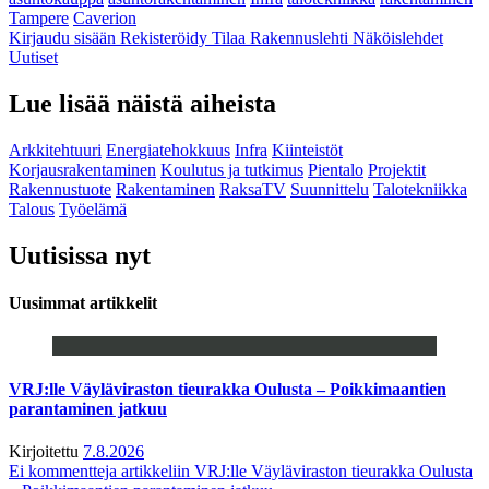
Tampere
Caverion
Kirjaudu sisään
Rekisteröidy
Tilaa Rakennuslehti
Näköislehdet
Uutiset
Lue lisää näistä aiheista
Arkkitehtuuri
Energiatehokkuus
Infra
Kiinteistöt
Korjausrakentaminen
Koulutus ja tutkimus
Pientalo
Projektit
Rakennustuote
Rakentaminen
RaksaTV
Suunnittelu
Talotekniikka
Talous
Työelämä
Uutisissa nyt
Uusimmat artikkelit
VRJ:lle Väyläviraston tieurakka Oulusta – Poikkimaantien
parantaminen jatkuu
Kirjoitettu
7.8.2026
Ei kommentteja
artikkeliin VRJ:lle Väyläviraston tieurakka Oulusta