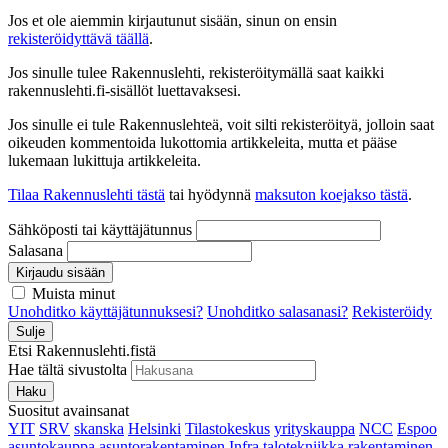
Jos et ole aiemmin kirjautunut sisään, sinun on ensin
rekisteröidyttävä täällä
.
Jos sinulle tulee Rakennuslehti, rekisteröitymällä saat kaikki
rakennuslehti.fi-sisällöt luettavaksesi.
Jos sinulle ei tule Rakennuslehteä, voit silti rekisteröityä, jolloin saat
oikeuden kommentoida lukottomia artikkeleita, mutta et pääse
lukemaan lukittuja artikkeleita.
Tilaa Rakennuslehti tästä
tai hyödynnä
maksuton koejakso tästä
.
Sähköposti tai käyttäjätunnus
Salasana
Kirjaudu sisään
Muista minut
Unohditko käyttäjätunnuksesi?
Unohditko salasanasi?
Rekisteröidy
Sulje
Etsi Rakennuslehti.fistä
Hae tältä sivustolta
Haku
Suositut avainsanat
YIT
SRV
skanska
Helsinki
Tilastokeskus
yrityskauppa
NCC
Espoo
asuntokauppa
asuntorakentaminen
Infra
talotekniikka
rakentaminen