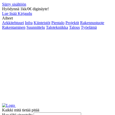
Siirry sisältöön
Hyödynnä 1kk/0€ diginäyte!
Lue lisää
Kirjaudu
Aiheet
Arkkitehtuuri
Infra
Kiinteistöt
Pientalo
Projektit
Rakennustuote
Rakentaminen
Suunnittelu
Talotekniikka
Talous
Työelämä
Kaikki mitä tietää pitää
Hae tältä sivustolta