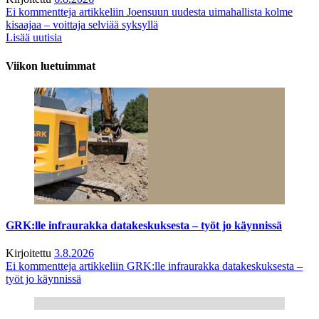
Ei kommentteja
artikkeliin Joensuun uudesta uimahallista kolme
kisaajaa – voittaja selviää syksyllä
Lisää uutisia
Viikon luetuimmat
GRK:lle infraurakka datakeskuksesta – työt jo käynnissä
Kirjoitettu
3.8.2026
Ei kommentteja
artikkeliin GRK:lle infraurakka datakeskuksesta –
työt jo käynnissä