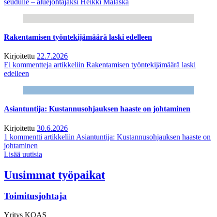
seudulle – aluejohtajaksi Heikki Malaska
Rakentamisen työntekijämäärä laski edelleen
Kirjoitettu
22.7.2026
Ei kommentteja
artikkeliin Rakentamisen työntekijämäärä laski
edelleen
Asiantuntija: Kustannusohjauksen haaste on johtaminen
Kirjoitettu
30.6.2026
1 kommentti
artikkeliin Asiantuntija: Kustannusohjauksen haaste on
johtaminen
Lisää uutisia
Uusimmat työpaikat
Toimitusjohtaja
Yritys
KOAS