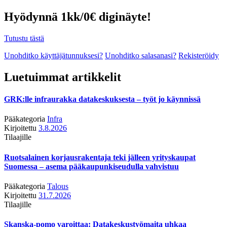
Hyödynnä 1kk/0€ diginäyte!
Tutustu tästä
Unohditko käyttäjätunnuksesi?
Unohditko salasanasi?
Rekisteröidy
Luetuimmat artikkelit
GRK:lle infraurakka datakeskuksesta – työt jo käynnissä
Pääkategoria
Infra
Kirjoitettu
3.8.2026
Tilaajille
Ruotsalainen korjausrakentaja teki jälleen yrityskaupat
Suomessa – asema pääkaupunkiseudulla vahvistuu
Pääkategoria
Talous
Kirjoitettu
31.7.2026
Tilaajille
Skanska-pomo varoittaa: Datakeskustyömaita uhkaa