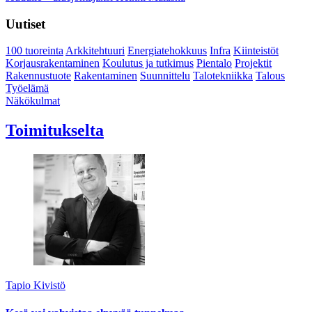
Uutiset
100 tuoreinta
Arkkitehtuuri
Energiatehokkuus
Infra
Kiinteistöt
Korjausrakentaminen
Koulutus ja tutkimus
Pientalo
Projektit
Rakennustuote
Rakentaminen
Suunnittelu
Talotekniikka
Talous
Työelämä
Näkökulmat
Toimitukselta
Tapio Kivistö