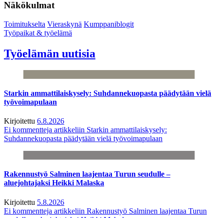
Näkökulmat
Toimitukselta
Vieraskynä
Kumppaniblogit
Työpaikat & työelämä
Työelämän uutisia
Starkin ammattilaiskysely: Suhdannekuopasta päädytään vielä
työvoimapulaan
Kirjoitettu
6.8.2026
Ei kommentteja
artikkeliin Starkin ammattilaiskysely:
Suhdannekuopasta päädytään vielä työvoimapulaan
Rakennustyö Salminen laajentaa Turun seudulle –
aluejohtajaksi Heikki Malaska
Kirjoitettu
5.8.2026
Ei kommentteja
artikkeliin Rakennustyö Salminen laajentaa Turun