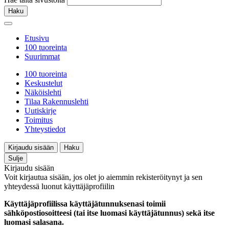
Haku
Etusivu
100 tuoreinta
Suurimmat
100 tuoreinta
Keskustelut
Näköislehti
Tilaa Rakennuslehti
Uutiskirje
Toimitus
Yhteystiedot
Kirjaudu sisään
Haku
Sulje
Kirjaudu sisään
Voit kirjautua sisään, jos olet jo aiemmin rekisteröitynyt ja sen
yhteydessä luonut käyttäjäprofiilin
Käyttäjäprofiilissa käyttäjätunnuksenasi toimii
sähköpostiosoitteesi (tai itse luomasi käyttäjätunnus) sekä itse
luomasi salasana.