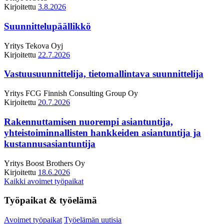
Kirjoitettu
3.8.2026
Suunnittelupäällikkö
Yritys
Tekova Oyj
Kirjoitettu
22.7.2026
Vastuusuunnittelija, tietomallintava suunnittelija
Yritys
FCG Finnish Consulting Group Oy
Kirjoitettu
20.7.2026
Rakennuttamisen nuorempi asiantuntija,
yhteistoiminnallisten hankkeiden asiantuntija ja
kustannusasiantuntija
Yritys
Boost Brothers Oy
Kirjoitettu
18.6.2026
Kaikki avoimet työpaikat
Työpaikat & työelämä
Avoimet työpaikat
Työelämän uutisia