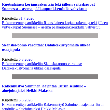
Ruotsalainen korjausrakentaja teki jälleen yrityskaupat
Suomessa – asema pääkaupunkiseudulla vahvistuu
Kirjoitettu
31.7.2026
Ei kommentteja
artikkeliin Ruotsalainen korjausrakentaja teki jälleen
yrityskaupat Suomessa – asema pääkaupunkiseudulla vahvistuu
Skanska-pomo varoittaa: Datakeskustyömaita uhkaa
osaajapula
Kirjoitettu
5.8.2026
Ei kommentteja
artikkeliin Skanska-pomo varoittaa:
Datakeskustyömaita uhkaa osaajapula
Rakennustyö Salminen laajentaa Turun seudulle –
aluejohtajaksi Heikki Malaska
Kirjoitettu
5.8.2026
Ei kommentteja
artikkeliin Rakennustyö Salminen laajentaa Turun
seudulle – aluejohtajaksi Heikki Malaska