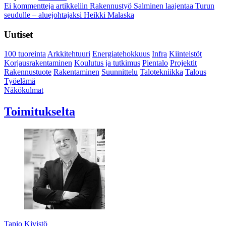
Ei kommentteja
artikkeliin Rakennustyö Salminen laajentaa Turun
seudulle – aluejohtajaksi Heikki Malaska
Uutiset
100 tuoreinta
Arkkitehtuuri
Energiatehokkuus
Infra
Kiinteistöt
Korjausrakentaminen
Koulutus ja tutkimus
Pientalo
Projektit
Rakennustuote
Rakentaminen
Suunnittelu
Talotekniikka
Talous
Työelämä
Näkökulmat
Toimitukselta
Tapio Kivistö