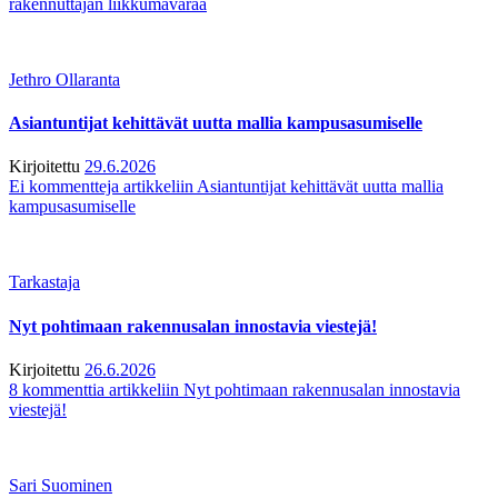
rakennuttajan liikkumavaraa
Jethro Ollaranta
Asiantuntijat kehittävät uutta mallia kampusasumiselle
Kirjoitettu
29.6.2026
Ei kommentteja
artikkeliin Asiantuntijat kehittävät uutta mallia
kampusasumiselle
Tarkastaja
Nyt pohtimaan rakennusalan innostavia viestejä!
Kirjoitettu
26.6.2026
8 kommenttia
artikkeliin Nyt pohtimaan rakennusalan innostavia
viestejä!
Sari Suominen