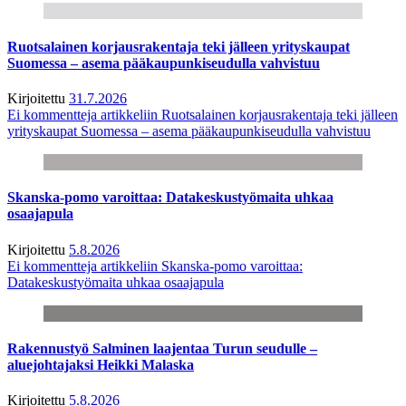
Ruotsalainen korjausrakentaja teki jälleen yrityskaupat
Suomessa – asema pääkaupunkiseudulla vahvistuu
Kirjoitettu
31.7.2026
Ei kommentteja
artikkeliin Ruotsalainen korjausrakentaja teki jälleen
yrityskaupat Suomessa – asema pääkaupunkiseudulla vahvistuu
Skanska-pomo varoittaa: Datakeskustyömaita uhkaa
osaajapula
Kirjoitettu
5.8.2026
Ei kommentteja
artikkeliin Skanska-pomo varoittaa:
Datakeskustyömaita uhkaa osaajapula
Rakennustyö Salminen laajentaa Turun seudulle –
aluejohtajaksi Heikki Malaska
Kirjoitettu
5.8.2026