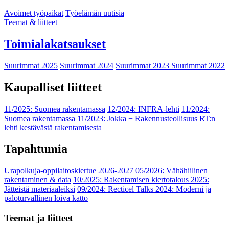
Avoimet työpaikat
Työelämän uutisia
Teemat & liitteet
Toimialakatsaukset
Suurimmat 2025
Suurimmat 2024
Suurimmat 2023
Suurimmat 2022
Kaupalliset liitteet
11/2025: Suomea rakentamassa
12/2024: INFRA-lehti
11/2024:
Suomea rakentamassa
11/2023: Jokka − Rakennusteollisuus RT:n
lehti kestävästä rakentamisesta
Tapahtumia
Urapolkuja-oppilaitoskiertue 2026-2027
05/2026: Vähähiilinen
rakentaminen & data
10/2025: Rakentamisen kiertotalous 2025:
Jätteistä materiaaleiksi
09/2024: Recticel Talks 2024: Moderni ja
paloturvallinen loiva katto
Teemat ja liitteet