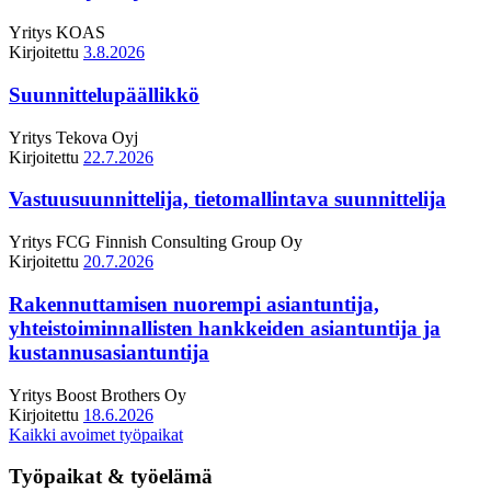
Yritys
KOAS
Kirjoitettu
3.8.2026
Suunnittelupäällikkö
Yritys
Tekova Oyj
Kirjoitettu
22.7.2026
Vastuusuunnittelija, tietomallintava suunnittelija
Yritys
FCG Finnish Consulting Group Oy
Kirjoitettu
20.7.2026
Rakennuttamisen nuorempi asiantuntija,
yhteistoiminnallisten hankkeiden asiantuntija ja
kustannusasiantuntija
Yritys
Boost Brothers Oy
Kirjoitettu
18.6.2026
Kaikki avoimet työpaikat
Työpaikat & työelämä