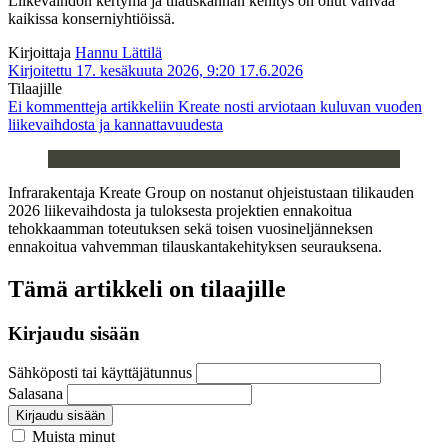
Liikevaihdon kertymä ja tilauskannan kehitys on ollut vahvaa
kaikissa konserniyhtiöissä.
Kirjoittaja
Hannu Lättilä
Kirjoitettu 17. kesäkuuta 2026, 9:20
17.6.2026
Tilaajille
Ei kommentteja
artikkeliin Kreate nosti arviotaan kuluvan vuoden
liikevaihdosta ja kannattavuudesta
Infrarakentaja Kreate Group on nostanut ohjeistustaan tilikauden
2026 liikevaihdosta ja tuloksesta projektien ennakoitua
tehokkaamman toteutuksen sekä toisen vuosineljänneksen
ennakoitua vahvemman tilauskantakehityksen seurauksena.
Tämä artikkeli on tilaajille
Kirjaudu sisään
Sähköposti tai käyttäjätunnus
Salasana
Kirjaudu sisään
Muista minut