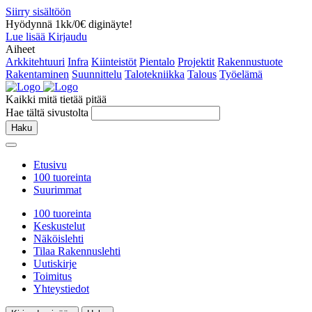
Siirry sisältöön
Hyödynnä 1kk/0€ diginäyte!
Lue lisää
Kirjaudu
Aiheet
Arkkitehtuuri
Infra
Kiinteistöt
Pientalo
Projektit
Rakennustuote
Rakentaminen
Suunnittelu
Talotekniikka
Talous
Työelämä
Kaikki mitä tietää pitää
Hae tältä sivustolta
Haku
Etusivu
100 tuoreinta
Suurimmat
100 tuoreinta
Keskustelut
Näköislehti
Tilaa Rakennuslehti
Uutiskirje
Toimitus
Yhteystiedot