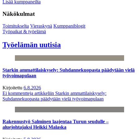
Lisää kumppaneilta
Näkökulmat
Toimitukselta
Vieraskynä
Kumppaniblogit
Työpaikat & työelämä
Työelämän uutisia
Starkin ammattilaiskysely: Suhdannekuopasta päädytään vielä
työvoimapulaan
Kirjoitettu
6.8.2026
Ei kommentteja
artikkeliin Starkin ammattilaiskysely:
Suhdannekuopasta päädytään vielä työvoimapulaan
Rakennustyö Salminen laajentaa Turun seudulle –
aluejohtajaksi Heikki Malaska