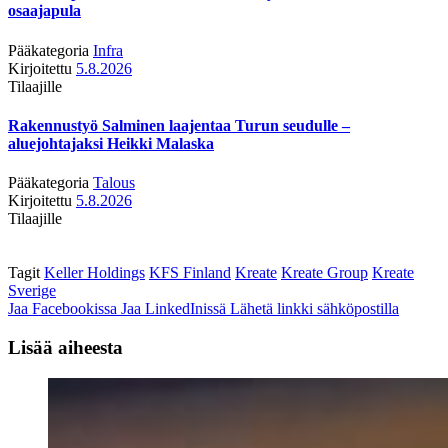
osaajapula
Pääkategoria
Infra
Kirjoitettu
5.8.2026
Tilaajille
Rakennustyö Salminen laajentaa Turun seudulle –
aluejohtajaksi Heikki Malaska
Pääkategoria
Talous
Kirjoitettu
5.8.2026
Tilaajille
Tagit
Keller Holdings
KFS Finland
Kreate
Kreate Group
Kreate
Sverige
Jaa Facebookissa
Jaa LinkedInissä
Lähetä linkki sähköpostilla
Lisää aiheesta