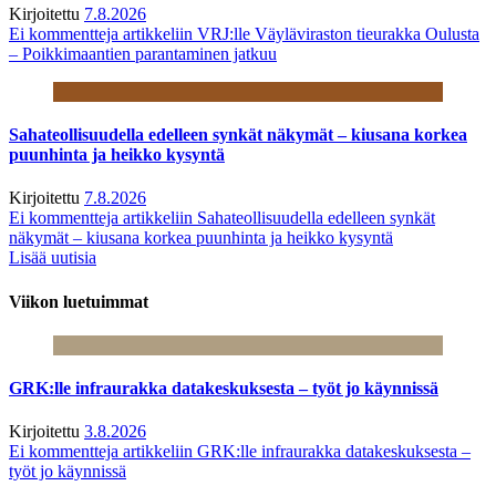
Kirjoitettu
7.8.2026
Ei kommentteja
artikkeliin VRJ:lle Väyläviraston tieurakka Oulusta
– Poikkimaantien parantaminen jatkuu
Sahateollisuudella edelleen synkät näkymät – kiusana korkea
puunhinta ja heikko kysyntä
Kirjoitettu
7.8.2026
Ei kommentteja
artikkeliin Sahateollisuudella edelleen synkät
näkymät – kiusana korkea puunhinta ja heikko kysyntä
Lisää uutisia
Viikon luetuimmat
GRK:lle infraurakka datakeskuksesta – työt jo käynnissä
Kirjoitettu
3.8.2026
Ei kommentteja
artikkeliin GRK:lle infraurakka datakeskuksesta –
työt jo käynnissä