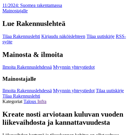
11/2024: Suomea rakentamassa
Mainostajalle
Lue Rakennuslehteä
Tilaa Rakennuslehti
Kirjaudu näköislehteen
Tilaa uutiskirje
RSS-
syöte
Mainosta & ilmoita
Ilmoita Rakennuslehdessä
Myynnin yhteystiedot
Mainostajalle
Ilmoita Rakennuslehdessä
Myynnin yhteystiedot
Tilaa uutiskirje
Tilaa Rakennuslehti
Kategoriat
Talous
Infra
Kreate nosti arviotaan kuluvan vuoden
liikevaihdosta ja kannattavuudesta