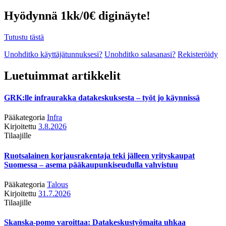
Hyödynnä 1kk/0€ diginäyte!
Tutustu tästä
Unohditko käyttäjätunnuksesi?
Unohditko salasanasi?
Rekisteröidy
Luetuimmat artikkelit
GRK:lle infraurakka datakeskuksesta – työt jo käynnissä
Pääkategoria
Infra
Kirjoitettu
3.8.2026
Tilaajille
Ruotsalainen korjausrakentaja teki jälleen yrityskaupat
Suomessa – asema pääkaupunkiseudulla vahvistuu
Pääkategoria
Talous
Kirjoitettu
31.7.2026
Tilaajille
Skanska-pomo varoittaa: Datakeskustyömaita uhkaa