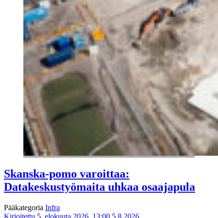
Skanska-pomo varoittaa:
Datakeskustyömaita uhkaa osaajapula
Pääkategoria
Infra
Kirjoitettu 5. elokuuta 2026, 13:00
5.8.2026