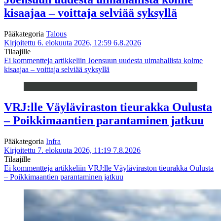
kisaajaa – voittaja selviää syksyllä
Pääkategoria
Talous
Kirjoitettu 6. elokuuta 2026, 12:59
6.8.2026
Tilaajille
Ei kommentteja
artikkeliin Joensuun uudesta uimahallista kolme
kisaajaa – voittaja selviää syksyllä
VRJ:lle Väyläviraston tieurakka Oulusta
– Poikkimaantien parantaminen jatkuu
Pääkategoria
Infra
Kirjoitettu 7. elokuuta 2026, 11:19
7.8.2026
Tilaajille
Ei kommentteja
artikkeliin VRJ:lle Väyläviraston tieurakka Oulusta
– Poikkimaantien parantaminen jatkuu