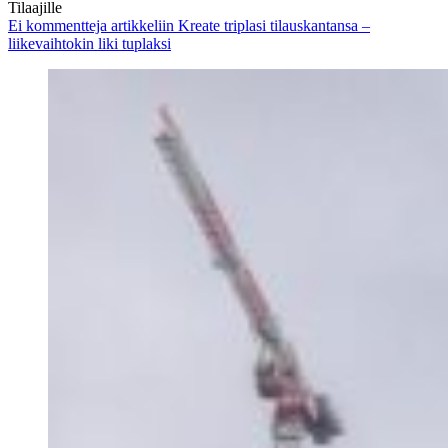
Tilaajille
Ei kommentteja
artikkeliin Kreate triplasi tilauskantansa –
liikevaihtokin liki tuplaksi