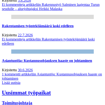
Kirjoitettu
5.8.2026
Ei kommentteja
artikkeliin Rakennustyö Salminen laajentaa Turun
seudulle – aluejohtajaksi Heikki Malaska
Rakentamisen työntekijämäärä laski edelleen
Kirjoitettu
22.7.2026
Ei kommentteja
artikkeliin Rakentamisen työntekijämäärä laski
edelleen
Asiantuntija: Kustannusohjauksen haaste on johtaminen
Kirjoitettu
30.6.2026
1 kommentti
artikkeliin Asiantuntija: Kustannusohjauksen haaste on
johtaminen
Lisää uutisia
Uusimmat työpaikat
Toimitusjohtaja