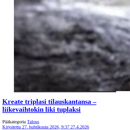
Kreate triplasi tilauskantansa –
liikevaihtokin liki tuplaksi
Pääkategoria
Talous
Kirjoitettu 27. huhtikuuta 2026, 9:37
27.4.2026