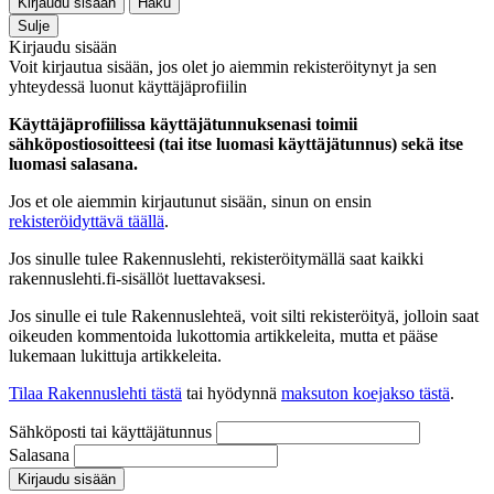
Kirjaudu sisään
Haku
Sulje
Kirjaudu sisään
Voit kirjautua sisään, jos olet jo aiemmin rekisteröitynyt ja sen
yhteydessä luonut käyttäjäprofiilin
Käyttäjäprofiilissa käyttäjätunnuksenasi toimii
sähköpostiosoitteesi (tai itse luomasi käyttäjätunnus) sekä itse
luomasi salasana.
Jos et ole aiemmin kirjautunut sisään, sinun on ensin
rekisteröidyttävä täällä
.
Jos sinulle tulee Rakennuslehti, rekisteröitymällä saat kaikki
rakennuslehti.fi-sisällöt luettavaksesi.
Jos sinulle ei tule Rakennuslehteä, voit silti rekisteröityä, jolloin saat
oikeuden kommentoida lukottomia artikkeleita, mutta et pääse
lukemaan lukittuja artikkeleita.
Tilaa Rakennuslehti tästä
tai hyödynnä
maksuton koejakso tästä
.
Sähköposti tai käyttäjätunnus
Salasana
Kirjaudu sisään