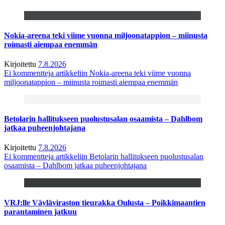
Nokia-areena teki viime vuonna miljoonatappion – miinusta
roimasti aiempaa enemmän
Kirjoitettu
7.8.2026
Ei kommentteja
artikkeliin Nokia-areena teki viime vuonna
miljoonatappion – miinusta roimasti aiempaa enemmän
Betolarin hallitukseen puolustusalan osaamista – Dahlbom
jatkaa puheenjohtajana
Kirjoitettu
7.8.2026
Ei kommentteja
artikkeliin Betolarin hallitukseen puolustusalan
osaamista – Dahlbom jatkaa puheenjohtajana
VRJ:lle Väyläviraston tieurakka Oulusta – Poikkimaantien
parantaminen jatkuu