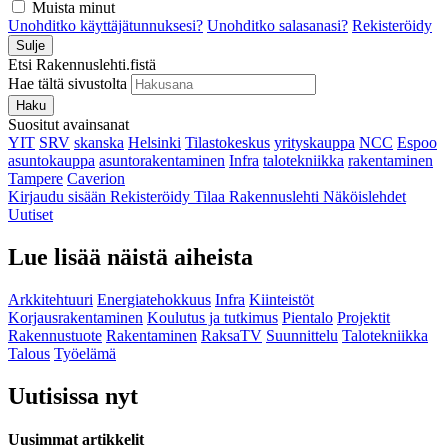
Muista minut
Unohditko käyttäjätunnuksesi?
Unohditko salasanasi?
Rekisteröidy
Sulje
Etsi Rakennuslehti.fistä
Hae tältä sivustolta
Haku
Suositut avainsanat
YIT
SRV
skanska
Helsinki
Tilastokeskus
yrityskauppa
NCC
Espoo
asuntokauppa
asuntorakentaminen
Infra
talotekniikka
rakentaminen
Tampere
Caverion
Kirjaudu sisään
Rekisteröidy
Tilaa Rakennuslehti
Näköislehdet
Uutiset
Lue lisää näistä aiheista
Arkkitehtuuri
Energiatehokkuus
Infra
Kiinteistöt
Korjausrakentaminen
Koulutus ja tutkimus
Pientalo
Projektit
Rakennustuote
Rakentaminen
RaksaTV
Suunnittelu
Talotekniikka
Talous
Työelämä
Uutisissa nyt
Uusimmat artikkelit