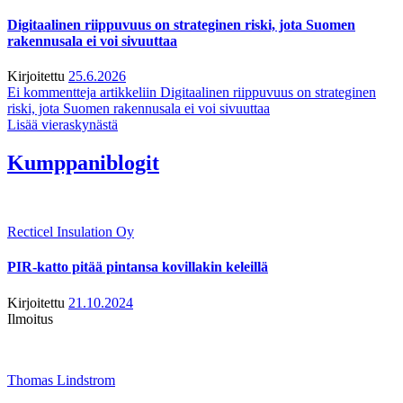
Digitaalinen riippuvuus on strateginen riski, jota Suomen
rakennusala ei voi sivuuttaa
Kirjoitettu
25.6.2026
Ei kommentteja
artikkeliin Digitaalinen riippuvuus on strateginen
riski, jota Suomen rakennusala ei voi sivuuttaa
Lisää vieraskynästä
Kumppaniblogit
Recticel Insulation Oy
PIR-katto pitää pintansa kovillakin keleillä
Kirjoitettu
21.10.2024
Ilmoitus
Thomas Lindstrom