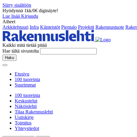
Siirry sisältöön
Hyödynnä 1kk/0€ diginäyte!
Lue lisää
Kirjaudu
Aiheet
Arkkitehtuuri
Infra
Kiinteistöt
Pientalo
Projektit
Rakennustuote
Raken
Kaikki mitä tietää pitää
Hae tältä sivustolta
Haku
Etusivu
100 tuoreinta
Suurimmat
100 tuoreinta
Keskustelut
Näköislehti
Tilaa Rakennuslehti
Uutiskirje
Toimitus
Yhteystiedot