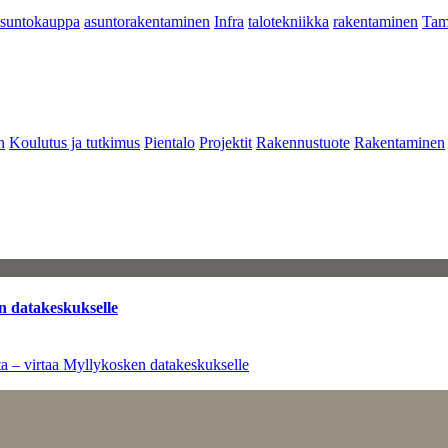
asuntokauppa
asuntorakentaminen
Infra
talotekniikka
rakentaminen
Tam
n
Koulutus ja tutkimus
Pientalo
Projektit
Rakennustuote
Rakentaminen
n datakeskukselle
a – virtaa Myllykosken datakeskukselle