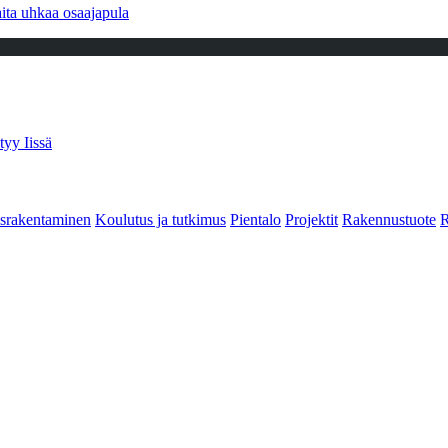
ita uhkaa osaajapula
tyy Iissä
srakentaminen
Koulutus ja tutkimus
Pientalo
Projektit
Rakennustuote
R