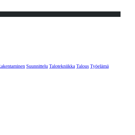
akentaminen
Suunnittelu
Talotekniikka
Talous
Työelämä