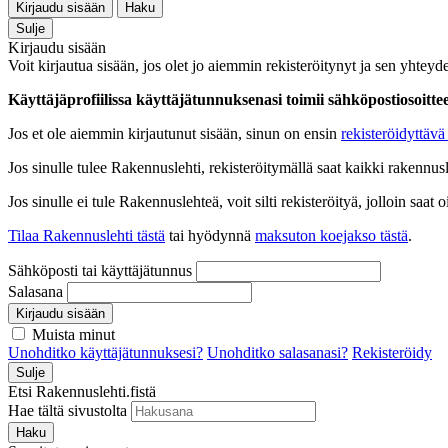
Kirjaudu sisään
Haku
Sulje
Kirjaudu sisään
Voit kirjautua sisään, jos olet jo aiemmin rekisteröitynyt ja sen yhteyde
Käyttäjäprofiilissa käyttäjätunnuksenasi toimii sähköpostiosoittees
Jos et ole aiemmin kirjautunut sisään, sinun on ensin
rekisteröidyttävä 
Jos sinulle tulee Rakennuslehti, rekisteröitymällä saat kaikki rakennusle
Jos sinulle ei tule Rakennuslehteä, voit silti rekisteröityä, jolloin sa
Tilaa Rakennuslehti tästä
tai hyödynnä
maksuton koejakso tästä
.
Sähköposti tai käyttäjätunnus
Salasana
Kirjaudu sisään
Muista minut
Unohditko käyttäjätunnuksesi?
Unohditko salasanasi?
Rekisteröidy
Sulje
Etsi Rakennuslehti.fistä
Hae tältä sivustolta
Haku