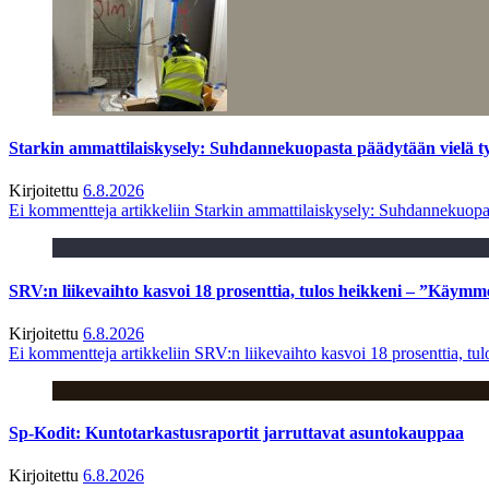
Starkin ammattilaiskysely: Suhdannekuopasta päädytään vielä 
Kirjoitettu
6.8.2026
Ei kommentteja
artikkeliin Starkin ammattilaiskysely: Suhdannekuop
SRV:n liikevaihto kasvoi 18 prosenttia, tulos heikkeni – ”Käymm
Kirjoitettu
6.8.2026
Ei kommentteja
artikkeliin SRV:n liikevaihto kasvoi 18 prosenttia, t
Sp-Kodit: Kuntotarkastusraportit jarruttavat asuntokauppaa
Kirjoitettu
6.8.2026