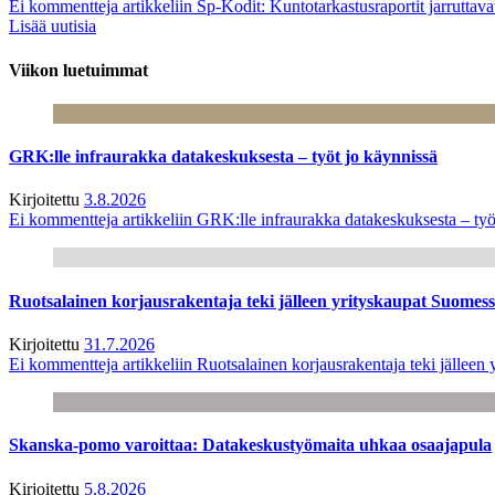
Ei kommentteja
artikkeliin Sp-Kodit: Kuntotarkastusraportit jarruttav
Lisää uutisia
Viikon luetuimmat
GRK:lle infraurakka datakeskuksesta – työt jo käynnissä
Kirjoitettu
3.8.2026
Ei kommentteja
artikkeliin GRK:lle infraurakka datakeskuksesta – työ
Ruotsalainen korjausrakentaja teki jälleen yrityskaupat Suome
Kirjoitettu
31.7.2026
Ei kommentteja
artikkeliin Ruotsalainen korjausrakentaja teki jälle
Skanska-pomo varoittaa: Datakeskustyömaita uhkaa osaajapula
Kirjoitettu
5.8.2026