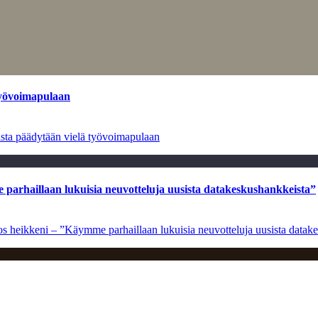
työvoimapulaan
asta päädytään vielä työvoimapulaan
e parhaillaan lukuisia neuvotteluja uusista datakeskushankkeista”
ulos heikkeni – ”Käymme parhaillaan lukuisia neuvotteluja uusista data