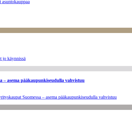
at asuntokauppaa
t jo käynnissä
ssa – asema pääkaupunkiseudulla vahvistuu
en yrityskaupat Suomessa – asema pääkaupunkiseudulla vahvistuu