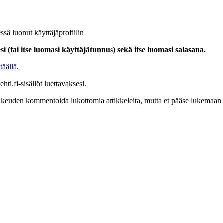
ssä luonut käyttäjäprofiilin
i (tai itse luomasi käyttäjätunnus) sekä itse luomasi salasana.
täällä
.
hti.fi-sisällöt luettavaksesi.
at oikeuden kommentoida lukottomia artikkeleita, mutta et pääse lukemaan l