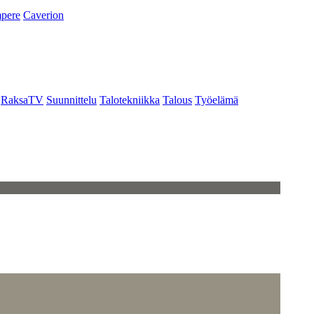
pere
Caverion
RaksaTV
Suunnittelu
Talotekniikka
Talous
Työelämä