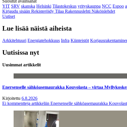
Suositut avainsanat
YIT
SRV
skanska
Helsinki
Tilastokeskus
yrityskauppa
NCC
Espoo
Kirjaudu sisään
Rekisteröidy
Tilaa Rakennuslehti
Näköislehdet
Uutiset
Lue lisää näistä aiheista
Arkkitehtuuri
Energiatehokkuus
Infra
Kiinteistöt
Korjausrakentamine
Uutisissa nyt
Uusimmat artikkelit
Enersenselle sähköasemaurakka Kouvolasta – virtaa Myllykoske
Kirjoitettu
6.8.2026
Ei kommentteja
artikkeliin Enersenselle sähköasemaurakka Kouvolast