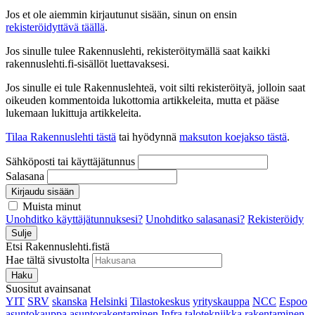
Jos et ole aiemmin kirjautunut sisään, sinun on ensin
rekisteröidyttävä täällä
.
Jos sinulle tulee Rakennuslehti, rekisteröitymällä saat kaikki
rakennuslehti.fi-sisällöt luettavaksesi.
Jos sinulle ei tule Rakennuslehteä, voit silti rekisteröityä, jolloin saat
oikeuden kommentoida lukottomia artikkeleita, mutta et pääse
lukemaan lukittuja artikkeleita.
Tilaa Rakennuslehti tästä
tai hyödynnä
maksuton koejakso tästä
.
Sähköposti tai käyttäjätunnus
Salasana
Kirjaudu sisään
Muista minut
Unohditko käyttäjätunnuksesi?
Unohditko salasanasi?
Rekisteröidy
Sulje
Etsi Rakennuslehti.fistä
Hae tältä sivustolta
Haku
Suositut avainsanat
YIT
SRV
skanska
Helsinki
Tilastokeskus
yrityskauppa
NCC
Espoo
asuntokauppa
asuntorakentaminen
Infra
talotekniikka
rakentaminen