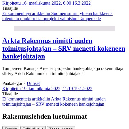
Kirjoitettu 16. maaliskuuta 2022, 6:00
16.3.2022
Tilaajille
Ei kommentteja
artikkeliin Suomen suurin yhtenä hankkeena
toteutettu puukerrostaloprojekti valmistuu Tampereelle
Arkta Rakennus nimitti uuden
toimitusjohtajan – SRV menetti kokeneen
hankejohtajan
Tampereen Kansi ja Areena -projektin hankejohtaja ja rakennuttaja
siirtyy Arkta Rakennuksen toimitusjohtajaksi.
Pääkategoria
Uutiset
Kirjoitettu 19. tammikuuta 2022, 11:19
19.1.2022
Tilaajille
Ei kommentteja
artikkeliin Arkta Rakennus nimitti uuden
toimitusjohtajan – SRV menetti kokeneen hankejohtajan
Rakennuslehden luetuimmat