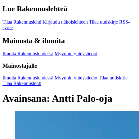
Lue Rakennuslehteä
Tilaa Rakennuslehti
Kirjaudu näköislehteen
Tilaa uutiskirje
RSS-
syöte
Mainosta & ilmoita
Ilmoita Rakennuslehdessä
Myynnin yhteystiedot
Mainostajalle
Ilmoita Rakennuslehdessä
Myynnin yhteystiedot
Tilaa uutiskirje
Tilaa Rakennuslehti
Avainsana:
Antti Palo-oja