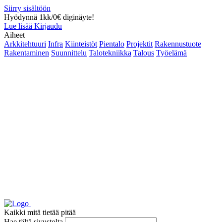
Siirry sisältöön
Hyödynnä 1kk/0€ diginäyte!
Lue lisää
Kirjaudu
Aiheet
Arkkitehtuuri
Infra
Kiinteistöt
Pientalo
Projektit
Rakennustuote
Rakentaminen
Suunnittelu
Talotekniikka
Talous
Työelämä
Kaikki mitä tietää pitää
Hae tältä sivustolta