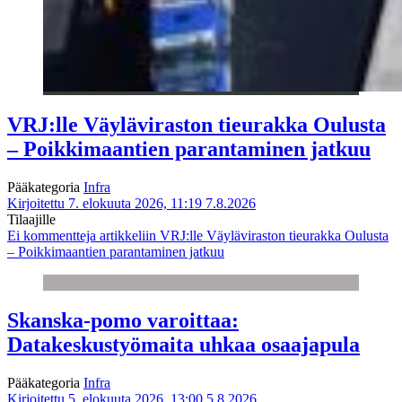
VRJ:lle Väyläviraston tieurakka Oulusta
– Poikkimaantien parantaminen jatkuu
Pääkategoria
Infra
Kirjoitettu 7. elokuuta 2026, 11:19
7.8.2026
Tilaajille
Ei kommentteja
artikkeliin VRJ:lle Väyläviraston tieurakka Oulusta
– Poikkimaantien parantaminen jatkuu
Skanska-pomo varoittaa:
Datakeskustyömaita uhkaa osaajapula
Pääkategoria
Infra
Kirjoitettu 5. elokuuta 2026, 13:00
5.8.2026