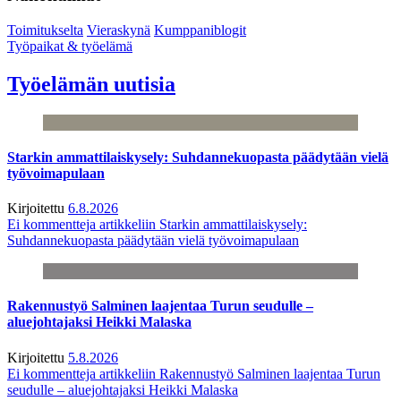
Toimitukselta
Vieraskynä
Kumppaniblogit
Työpaikat & työelämä
Työelämän uutisia
Starkin ammattilaiskysely: Suhdannekuopasta päädytään vielä
työvoimapulaan
Kirjoitettu
6.8.2026
Ei kommentteja
artikkeliin Starkin ammattilaiskysely:
Suhdannekuopasta päädytään vielä työvoimapulaan
Rakennustyö Salminen laajentaa Turun seudulle –
aluejohtajaksi Heikki Malaska
Kirjoitettu
5.8.2026
Ei kommentteja
artikkeliin Rakennustyö Salminen laajentaa Turun
seudulle – aluejohtajaksi Heikki Malaska