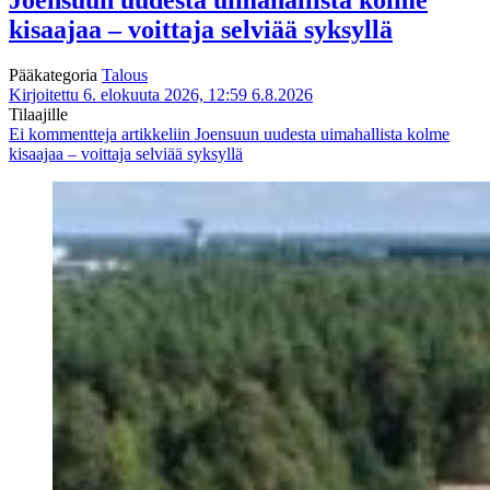
kisaajaa – voittaja selviää syksyllä
Pääkategoria
Talous
Kirjoitettu 6. elokuuta 2026, 12:59
6.8.2026
Tilaajille
Ei kommentteja
artikkeliin Joensuun uudesta uimahallista kolme
kisaajaa – voittaja selviää syksyllä