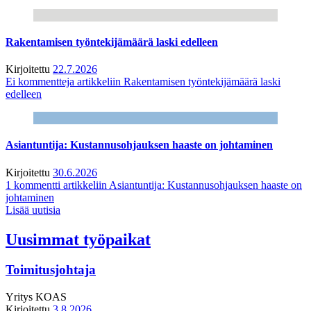
Rakentamisen työntekijämäärä laski edelleen
Kirjoitettu
22.7.2026
Ei kommentteja
artikkeliin Rakentamisen työntekijämäärä laski
edelleen
Asiantuntija: Kustannusohjauksen haaste on johtaminen
Kirjoitettu
30.6.2026
1 kommentti
artikkeliin Asiantuntija: Kustannusohjauksen haaste on
johtaminen
Lisää uutisia
Uusimmat työpaikat
Toimitusjohtaja
Yritys
KOAS
Kirjoitettu
3.8.2026