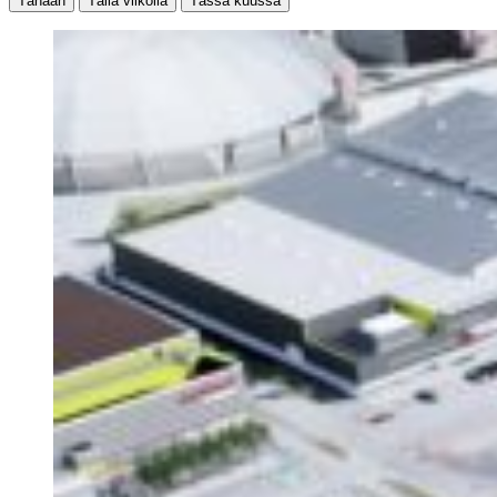
Tänään
Tällä viikolla
Tässä kuussa