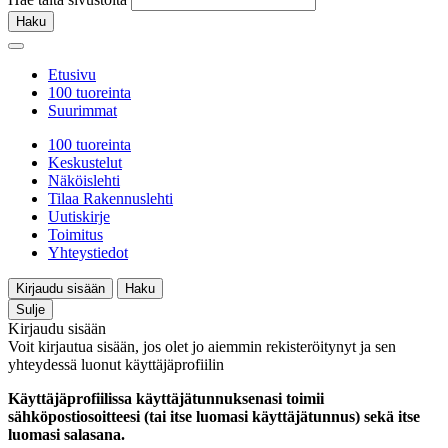
Haku
Etusivu
100 tuoreinta
Suurimmat
100 tuoreinta
Keskustelut
Näköislehti
Tilaa Rakennuslehti
Uutiskirje
Toimitus
Yhteystiedot
Kirjaudu sisään
Haku
Sulje
Kirjaudu sisään
Voit kirjautua sisään, jos olet jo aiemmin rekisteröitynyt ja sen
yhteydessä luonut käyttäjäprofiilin
Käyttäjäprofiilissa käyttäjätunnuksenasi toimii
sähköpostiosoitteesi (tai itse luomasi käyttäjätunnus) sekä itse
luomasi salasana.