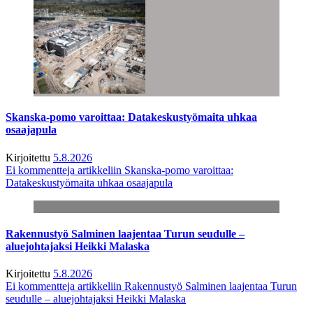
Skanska-pomo varoittaa: Datakeskustyömaita uhkaa
osaajapula
Kirjoitettu
5.8.2026
Ei kommentteja
artikkeliin Skanska-pomo varoittaa:
Datakeskustyömaita uhkaa osaajapula
Rakennustyö Salminen laajentaa Turun seudulle –
aluejohtajaksi Heikki Malaska
Kirjoitettu
5.8.2026
Ei kommentteja
artikkeliin Rakennustyö Salminen laajentaa Turun
seudulle – aluejohtajaksi Heikki Malaska