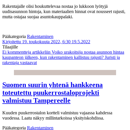
Rakentajalle olisi houkuttelevaa nostaa jo lukkoon lyötyjä
uudisasunnon hintoja, kun materiaalien hinnat ovat nousseet rajusti,
mutta ostajaa suojaa asuntokauppalaki.
Pääkategoria
Rakentaminen
Kirjoitettu 19. toukokuuta 2022, 6:30
19.5.2022
Tilaajille
Ei kommentteja
artikkeliin Voiko urakoitsija nostaa asunnon hintaa
kaupanteon jälkeen, kun rakentaminen kallistuu rajusti? Juristi ja
rakentaja vastaavat
Suomen suurin yhtenä hankkeena
toteutettu puukerrostaloprojekti
valmistuu Tampereelle
Kuuden puukerrostalon kortteli valmistuu vajaassa kahdessa
vuodessa. Laatu näkyy millintarkoissa yksityiskohdissa.
Pääkategoria
Rakentaminen