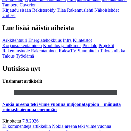
Tampere
Caverion
Kirjaudu sisään
Rekisteröidy
Tilaa Rakennuslehti
Näköislehdet
Uutiset
Lue lisää näistä aiheista
Arkkitehtuuri
Energiatehokkuus
Infra
Kiinteistöt
Korjausrakentaminen
Koulutus ja tutkimus
Pientalo
Projektit
Rakennustuote
Rakentaminen
RaksaTV
Suunnittelu
Talotekniikka
Talous
Työelämä
Uutisissa nyt
Uusimmat artikkelit
Nokia-areena teki viime vuonna miljoonatappion – miinusta
roimasti aiempaa enemmän
Kirjoitettu
7.8.2026
Ei kommentteja
artikkeliin Nokia-areena teki viime vuonna