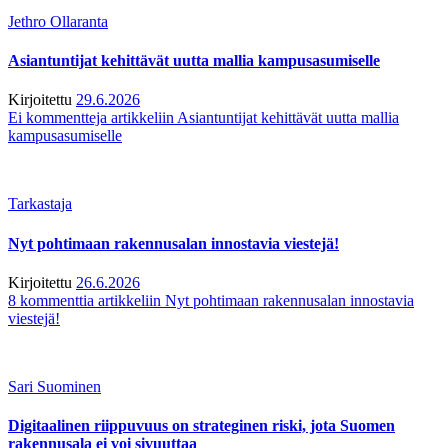
Jethro Ollaranta
Asiantuntijat kehittävät uutta mallia kampusasumiselle
Kirjoitettu
29.6.2026
Ei kommentteja
artikkeliin Asiantuntijat kehittävät uutta mallia
kampusasumiselle
Tarkastaja
Nyt pohtimaan rakennusalan innostavia viestejä!
Kirjoitettu
26.6.2026
8 kommenttia
artikkeliin Nyt pohtimaan rakennusalan innostavia
viestejä!
Sari Suominen
Digitaalinen riippuvuus on strateginen riski, jota Suomen
rakennusala ei voi sivuuttaa