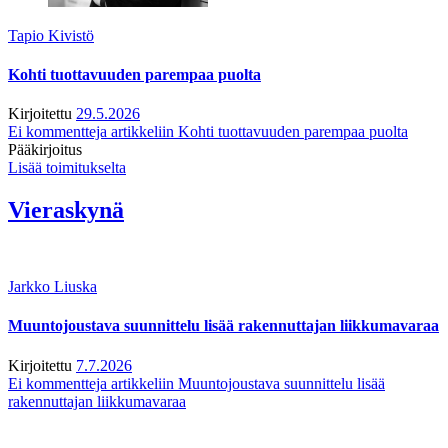
Tapio Kivistö
Kohti tuottavuuden parempaa puolta
Kirjoitettu
29.5.2026
Ei kommentteja
artikkeliin Kohti tuottavuuden parempaa puolta
Pääkirjoitus
Lisää toimitukselta
Vieraskynä
Jarkko Liuska
Muuntojoustava suunnittelu lisää rakennuttajan liikkumavaraa
Kirjoitettu
7.7.2026
Ei kommentteja
artikkeliin Muuntojoustava suunnittelu lisää
rakennuttajan liikkumavaraa