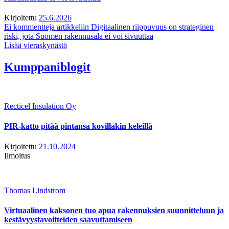
Kirjoitettu
25.6.2026
Ei kommentteja
artikkeliin Digitaalinen riippuvuus on strateginen
riski, jota Suomen rakennusala ei voi sivuuttaa
Lisää vieraskynästä
Kumppaniblogit
Recticel Insulation Oy
PIR-katto pitää pintansa kovillakin keleillä
Kirjoitettu
21.10.2024
Ilmoitus
Thomas Lindstrom
Virtuaalinen kaksonen tuo apua rakennuksien suunnitteluun ja
kestävyystavoitteiden saavuttamiseen