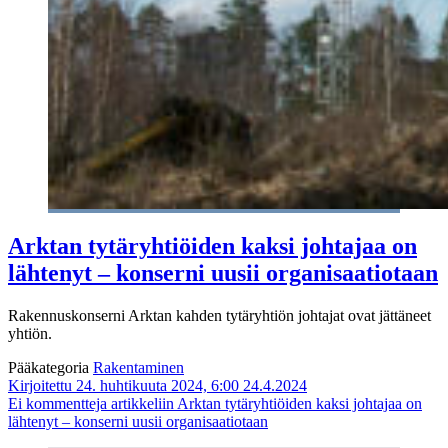
Arktan tytäryhtiöiden kaksi johtajaa on
lähtenyt – konserni uusii organisaatiotaan
Rakennuskonserni Arktan kahden tytäryhtiön johtajat ovat jättäneet
yhtiön.
Pääkategoria
Rakentaminen
Kirjoitettu 24. huhtikuuta 2024, 6:00
24.4.2024
Ei kommentteja
artikkeliin Arktan tytäryhtiöiden kaksi johtajaa on
lähtenyt – konserni uusii organisaatiotaan