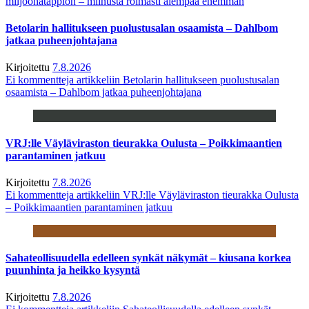
miljoonatappion – miinusta roimasti aiempaa enemmän
Betolarin hallitukseen puolustusalan osaamista – Dahlbom
jatkaa puheenjohtajana
Kirjoitettu
7.8.2026
Ei kommentteja
artikkeliin Betolarin hallitukseen puolustusalan
osaamista – Dahlbom jatkaa puheenjohtajana
VRJ:lle Väyläviraston tieurakka Oulusta – Poikkimaantien
parantaminen jatkuu
Kirjoitettu
7.8.2026
Ei kommentteja
artikkeliin VRJ:lle Väyläviraston tieurakka Oulusta
– Poikkimaantien parantaminen jatkuu
Sahateollisuudella edelleen synkät näkymät – kiusana korkea
puunhinta ja heikko kysyntä
Kirjoitettu
7.8.2026