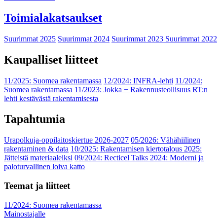
Toimialakatsaukset
Suurimmat 2025
Suurimmat 2024
Suurimmat 2023
Suurimmat 2022
Kaupalliset liitteet
11/2025: Suomea rakentamassa
12/2024: INFRA-lehti
11/2024:
Suomea rakentamassa
11/2023: Jokka − Rakennusteollisuus RT:n
lehti kestävästä rakentamisesta
Tapahtumia
Urapolkuja-oppilaitoskiertue 2026-2027
05/2026: Vähähiilinen
rakentaminen & data
10/2025: Rakentamisen kiertotalous 2025:
Jätteistä materiaaleiksi
09/2024: Recticel Talks 2024: Moderni ja
paloturvallinen loiva katto
Teemat ja liitteet
11/2024: Suomea rakentamassa
Mainostajalle