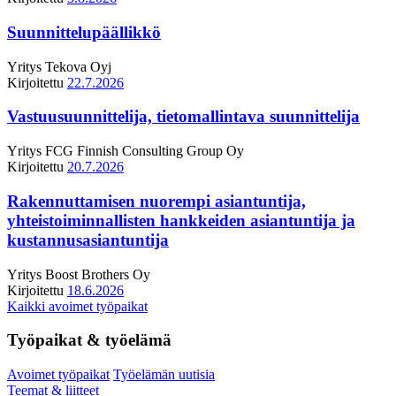
Suunnittelupäällikkö
Yritys
Tekova Oyj
Kirjoitettu
22.7.2026
Vastuusuunnittelija, tietomallintava suunnittelija
Yritys
FCG Finnish Consulting Group Oy
Kirjoitettu
20.7.2026
Rakennuttamisen nuorempi asiantuntija,
yhteistoiminnallisten hankkeiden asiantuntija ja
kustannusasiantuntija
Yritys
Boost Brothers Oy
Kirjoitettu
18.6.2026
Kaikki avoimet työpaikat
Työpaikat & työelämä
Avoimet työpaikat
Työelämän uutisia
Teemat & liitteet