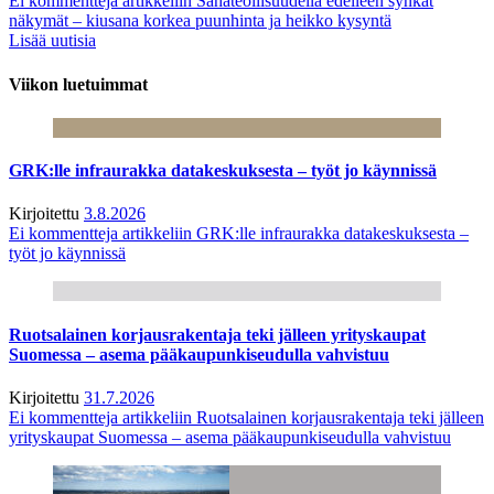
Ei kommentteja
artikkeliin Sahateollisuudella edelleen synkät
näkymät – kiusana korkea puunhinta ja heikko kysyntä
Lisää uutisia
Viikon luetuimmat
GRK:lle infraurakka datakeskuksesta – työt jo käynnissä
Kirjoitettu
3.8.2026
Ei kommentteja
artikkeliin GRK:lle infraurakka datakeskuksesta –
työt jo käynnissä
Ruotsalainen korjausrakentaja teki jälleen yrityskaupat
Suomessa – asema pääkaupunkiseudulla vahvistuu
Kirjoitettu
31.7.2026
Ei kommentteja
artikkeliin Ruotsalainen korjausrakentaja teki jälleen
yrityskaupat Suomessa – asema pääkaupunkiseudulla vahvistuu