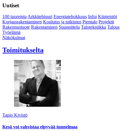
Uutiset
100 tuoreinta
Arkkitehtuuri
Energiatehokkuus
Infra
Kiinteistöt
Korjausrakentaminen
Koulutus ja tutkimus
Pientalo
Projektit
Rakennustuote
Rakentaminen
Suunnittelu
Talotekniikka
Talous
Työelämä
Näkökulmat
Toimitukselta
Tapio Kivistö
Kesä voi vahvistaa elpyvää tunnelmaa