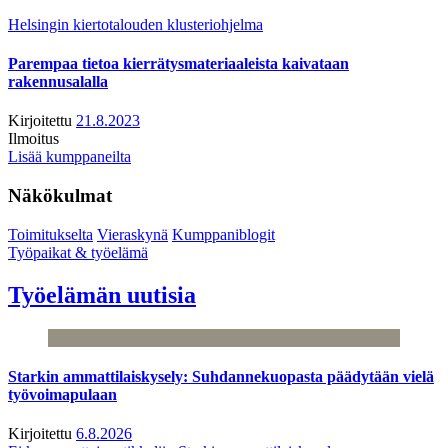
Helsingin kiertotalouden klusteriohjelma
Parempaa tietoa kierrätysmateriaaleista kaivataan
rakennusalalla
Kirjoitettu
21.8.2023
Ilmoitus
Lisää kumppaneilta
Näkökulmat
Toimitukselta
Vieraskynä
Kumppaniblogit
Työpaikat & työelämä
Työelämän uutisia
Starkin ammattilaiskysely: Suhdannekuopasta päädytään vielä
työvoimapulaan
Kirjoitettu
6.8.2026