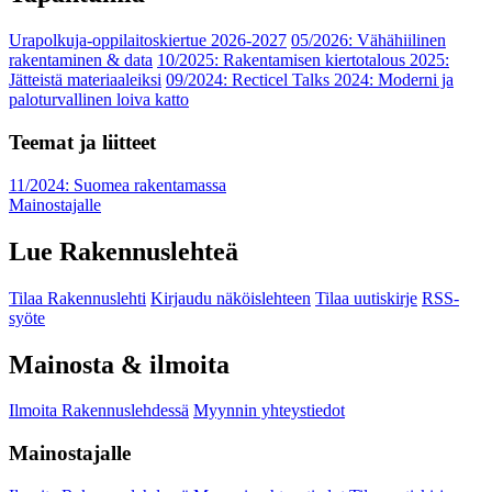
Urapolkuja-oppilaitoskiertue 2026-2027
05/2026: Vähähiilinen
rakentaminen & data
10/2025: Rakentamisen kiertotalous 2025:
Jätteistä materiaaleiksi
09/2024: Recticel Talks 2024: Moderni ja
paloturvallinen loiva katto
Teemat ja liitteet
11/2024: Suomea rakentamassa
Mainostajalle
Lue Rakennuslehteä
Tilaa Rakennuslehti
Kirjaudu näköislehteen
Tilaa uutiskirje
RSS-
syöte
Mainosta & ilmoita
Ilmoita Rakennuslehdessä
Myynnin yhteystiedot
Mainostajalle