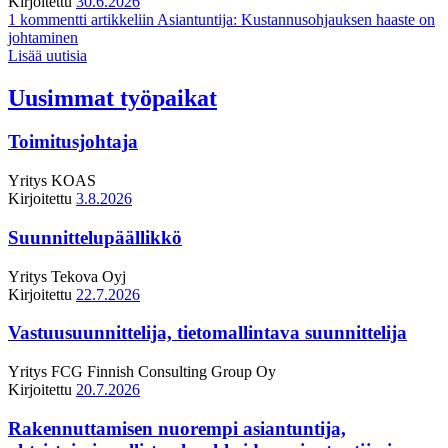
Kirjoitettu
30.6.2026
1 kommentti
artikkeliin Asiantuntija: Kustannusohjauksen haaste on
johtaminen
Lisää uutisia
Uusimmat työpaikat
Toimitusjohtaja
Yritys
KOAS
Kirjoitettu
3.8.2026
Suunnittelupäällikkö
Yritys
Tekova Oyj
Kirjoitettu
22.7.2026
Vastuusuunnittelija, tietomallintava suunnittelija
Yritys
FCG Finnish Consulting Group Oy
Kirjoitettu
20.7.2026
Rakennuttamisen nuorempi asiantuntija,