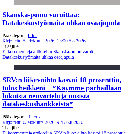
Skanska-pomo varoittaa:
Datakeskustyömaita uhkaa osaajapula
Pääkategoria
Infra
Kirjoitettu 5. elokuuta 2026, 13:00
5.8.2026
Tilaajille
Ei kommentteja
artikkeliin Skanska-pomo varoittaa:
Datakeskustyömaita uhkaa osaajapula
SRV:n liikevaihto kasvoi 18 prosenttia,
tulos heikkeni – ”Käymme parhaillaan
lukuisia neuvotteluja uusista
datakeskushankkeista”
Pääkategoria
Talous
Kirjoitettu 6. elokuuta 2026, 9:45
6.8.2026
Tilaajille
Ei kommentteja
artikkeliin SRV:n liikevaihto kasvoi 18 prosenttia,