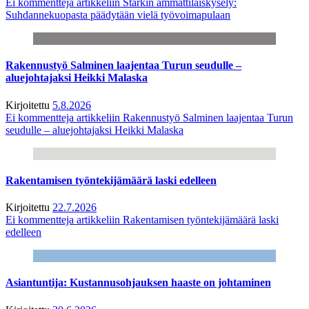
Ei kommentteja
artikkeliin Starkin ammattilaiskysely:
Suhdannekuopasta päädytään vielä työvoimapulaan
Rakennustyö Salminen laajentaa Turun seudulle –
aluejohtajaksi Heikki Malaska
Kirjoitettu
5.8.2026
Ei kommentteja
artikkeliin Rakennustyö Salminen laajentaa Turun
seudulle – aluejohtajaksi Heikki Malaska
Rakentamisen työntekijämäärä laski edelleen
Kirjoitettu
22.7.2026
Ei kommentteja
artikkeliin Rakentamisen työntekijämäärä laski
edelleen
Asiantuntija: Kustannusohjauksen haaste on johtaminen