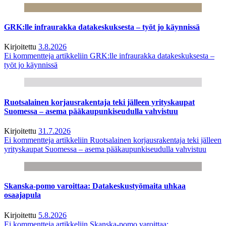
GRK:lle infraurakka datakeskuksesta – työt jo käynnissä
Kirjoitettu
3.8.2026
Ei kommentteja
artikkeliin GRK:lle infraurakka datakeskuksesta –
työt jo käynnissä
Ruotsalainen korjausrakentaja teki jälleen yrityskaupat
Suomessa – asema pääkaupunkiseudulla vahvistuu
Kirjoitettu
31.7.2026
Ei kommentteja
artikkeliin Ruotsalainen korjausrakentaja teki jälleen
yrityskaupat Suomessa – asema pääkaupunkiseudulla vahvistuu
Skanska-pomo varoittaa: Datakeskustyömaita uhkaa
osaajapula
Kirjoitettu
5.8.2026
Ei kommentteja
artikkeliin Skanska-pomo varoittaa: