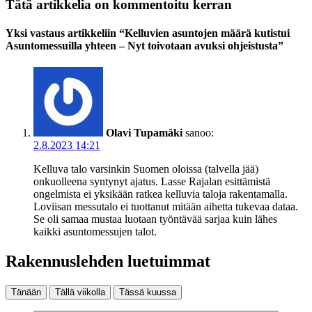
Tätä artikkelia on kommentoitu kerran
Yksi vastaus artikkeliin “Kelluvien asuntojen määrä kutistui
Asuntomessuilla yhteen – Nyt toivotaan avuksi ohjeistusta”
Olavi Tupamäki
sanoo:
2.8.2023 14:21
Kelluva talo varsinkin Suomen oloissa (talvella jää)
onkuolleena syntynyt ajatus. Lasse Rajalan esittämistä
ongelmista ei yksikään ratkea kelluvia taloja rakentamalla.
Loviisan messutalo ei tuottanut mitään aihetta tukevaa dataa.
Se oli samaa mustaa luotaan työntävää sarjaa kuin lähes
kaikki asuntomessujen talot.
Rakennuslehden luetuimmat
Tänään
Tällä viikolla
Tässä kuussa