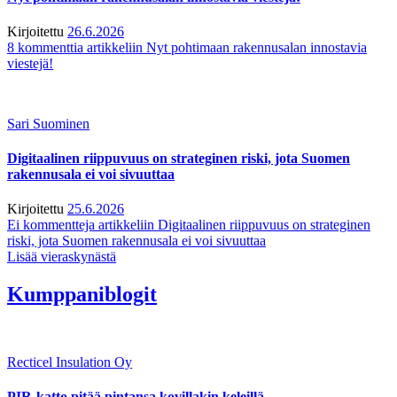
Kirjoitettu
26.6.2026
8 kommenttia
artikkeliin Nyt pohtimaan rakennusalan innostavia
viestejä!
Sari Suominen
Digitaalinen riippuvuus on strateginen riski, jota Suomen
rakennusala ei voi sivuuttaa
Kirjoitettu
25.6.2026
Ei kommentteja
artikkeliin Digitaalinen riippuvuus on strateginen
riski, jota Suomen rakennusala ei voi sivuuttaa
Lisää vieraskynästä
Kumppaniblogit
Recticel Insulation Oy
PIR-katto pitää pintansa kovillakin keleillä