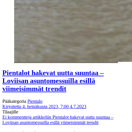
Pientalot hakevat uutta suuntaa –
Loviisan asuntomessuilla esillä
viimeisimmät trendit
Pääkategoria
Pientalo
Kirjoitettu 4. heinäkuuta 2023, 7:00
4.7.2023
Tilaajille
Ei kommentteja
artikkeliin Pientalot hakevat uutta suuntaa –
Loviisan asuntomessuilla esillä viimeisimmät trendit