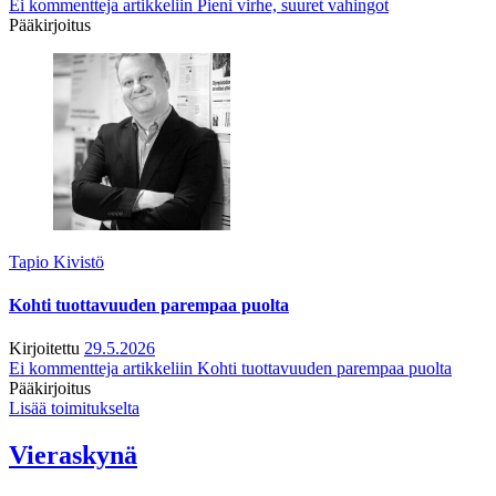
Ei kommentteja
artikkeliin Pieni virhe, suuret vahingot
Pääkirjoitus
Tapio Kivistö
Kohti tuottavuuden parempaa puolta
Kirjoitettu
29.5.2026
Ei kommentteja
artikkeliin Kohti tuottavuuden parempaa puolta
Pääkirjoitus
Lisää toimitukselta
Vieraskynä