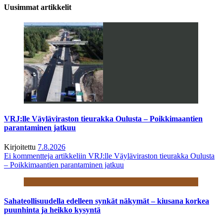
Uusimmat artikkelit
VRJ:lle Väyläviraston tieurakka Oulusta – Poikkimaantien
parantaminen jatkuu
Kirjoitettu
7.8.2026
Ei kommentteja
artikkeliin VRJ:lle Väyläviraston tieurakka Oulusta
– Poikkimaantien parantaminen jatkuu
Sahateollisuudella edelleen synkät näkymät – kiusana korkea
puunhinta ja heikko kysyntä