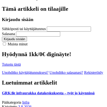
Tämä artikkeli on tilaajille
Kirjaudu sisään
Sähköposti tai käyttäjätunnus
Salasana
Kirjaudu sisään
Muista minut
Hyödynnä 1kk/0€ diginäyte!
Tutustu tästä
Unohditko käyttäjätunnuksesi?
Unohditko salasanasi?
Rekisteröidy
Luetuimmat artikkelit
GRK:lle infraurakka datakeskuksesta – työt jo käynnissä
Pääkategoria
Infra
Kirjoitettu
3.8.2026