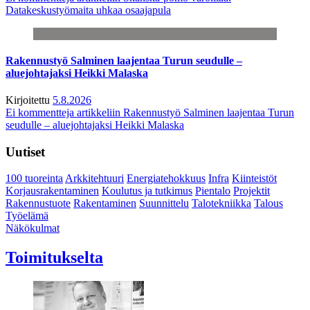
Datakeskustyömaita uhkaa osaajapula
Rakennustyö Salminen laajentaa Turun seudulle –
aluejohtajaksi Heikki Malaska
Kirjoitettu
5.8.2026
Ei kommentteja
artikkeliin Rakennustyö Salminen laajentaa Turun
seudulle – aluejohtajaksi Heikki Malaska
Uutiset
100 tuoreinta
Arkkitehtuuri
Energiatehokkuus
Infra
Kiinteistöt
Korjausrakentaminen
Koulutus ja tutkimus
Pientalo
Projektit
Rakennustuote
Rakentaminen
Suunnittelu
Talotekniikka
Talous
Työelämä
Näkökulmat
Toimitukselta