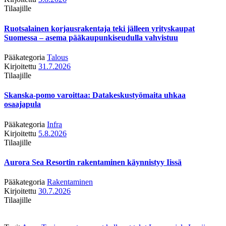
Tilaajille
Ruotsalainen korjausrakentaja teki jälleen yrityskaupat
Suomessa – asema pääkaupunkiseudulla vahvistuu
Pääkategoria
Talous
Kirjoitettu
31.7.2026
Tilaajille
Skanska-pomo varoittaa: Datakeskustyömaita uhkaa
osaajapula
Pääkategoria
Infra
Kirjoitettu
5.8.2026
Tilaajille
Aurora Sea Resortin rakentaminen käynnistyy Iissä
Pääkategoria
Rakentaminen
Kirjoitettu
30.7.2026
Tilaajille