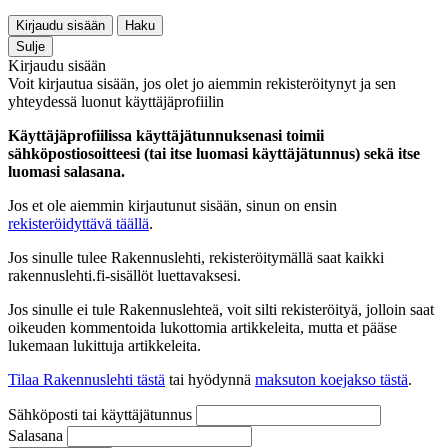
Kirjaudu sisään
Haku
Sulje
Kirjaudu sisään
Voit kirjautua sisään, jos olet jo aiemmin rekisteröitynyt ja sen
yhteydessä luonut käyttäjäprofiilin
Käyttäjäprofiilissa käyttäjätunnuksenasi toimii
sähköpostiosoitteesi (tai itse luomasi käyttäjätunnus) sekä itse
luomasi salasana.
Jos et ole aiemmin kirjautunut sisään, sinun on ensin
rekisteröidyttävä täällä
.
Jos sinulle tulee Rakennuslehti, rekisteröitymällä saat kaikki
rakennuslehti.fi-sisällöt luettavaksesi.
Jos sinulle ei tule Rakennuslehteä, voit silti rekisteröityä, jolloin saat
oikeuden kommentoida lukottomia artikkeleita, mutta et pääse
lukemaan lukittuja artikkeleita.
Tilaa Rakennuslehti tästä
tai hyödynnä
maksuton koejakso tästä
.
Sähköposti tai käyttäjätunnus
Salasana