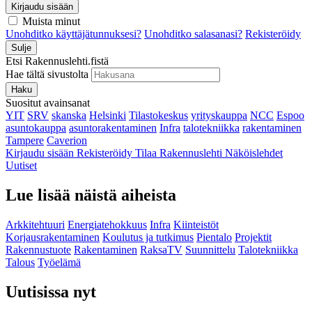
Kirjaudu sisään
Muista minut
Unohditko käyttäjätunnuksesi?
Unohditko salasanasi?
Rekisteröidy
Sulje
Etsi Rakennuslehti.fistä
Hae tältä sivustolta
Haku
Suositut avainsanat
YIT
SRV
skanska
Helsinki
Tilastokeskus
yrityskauppa
NCC
Espoo
asuntokauppa
asuntorakentaminen
Infra
talotekniikka
rakentaminen
Tampere
Caverion
Kirjaudu sisään
Rekisteröidy
Tilaa Rakennuslehti
Näköislehdet
Uutiset
Lue lisää näistä aiheista
Arkkitehtuuri
Energiatehokkuus
Infra
Kiinteistöt
Korjausrakentaminen
Koulutus ja tutkimus
Pientalo
Projektit
Rakennustuote
Rakentaminen
RaksaTV
Suunnittelu
Talotekniikka
Talous
Työelämä
Uutisissa nyt