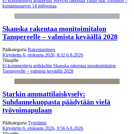
Ei kommentteja
artikkeliin Sorvoja rakentaa Tullin tilat Tornioon –
kustannusarvio 14 miljoonaa
Skanska rakentaa monitoimitalon
Tampereelle – valmista keväällä 2028
Pääkategoria
Rakentaminen
Kirjoitettu 6. elokuuta 2026, 8:32
6.8.2026
Tilaajille
Ei kommentteja
artikkeliin Skanska rakentaa monitoimitalon
Tampereelle – valmista keväällä 2028
Starkin ammattilaiskysely:
Suhdannekuopasta päädytään vielä
työvoimapulaan
Pääkategoria
Työelämä
Kirjoitettu 6. elokuuta 2026, 9:56
6.8.2026
Tilaajille