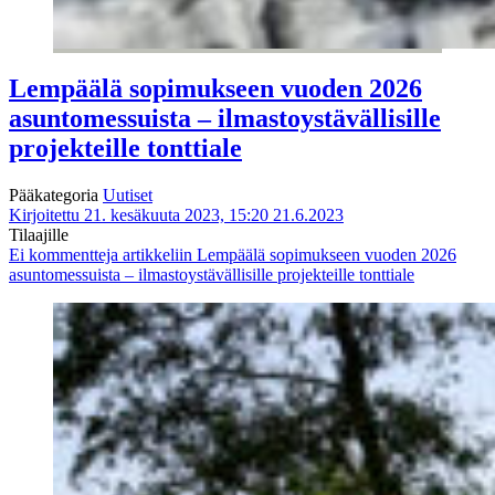
Lempäälä sopimukseen vuoden 2026
asuntomessuista – ilmastoystävällisille
projekteille tonttiale
Pääkategoria
Uutiset
Kirjoitettu 21. kesäkuuta 2023, 15:20
21.6.2023
Tilaajille
Ei kommentteja
artikkeliin Lempäälä sopimukseen vuoden 2026
asuntomessuista – ilmastoystävällisille projekteille tonttiale