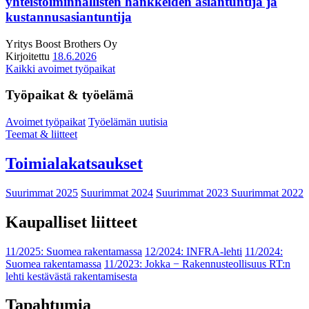
yhteistoiminnallisten hankkeiden asiantuntija ja
kustannusasiantuntija
Yritys
Boost Brothers Oy
Kirjoitettu
18.6.2026
Kaikki avoimet työpaikat
Työpaikat & työelämä
Avoimet työpaikat
Työelämän uutisia
Teemat & liitteet
Toimialakatsaukset
Suurimmat 2025
Suurimmat 2024
Suurimmat 2023
Suurimmat 2022
Kaupalliset liitteet
11/2025: Suomea rakentamassa
12/2024: INFRA-lehti
11/2024:
Suomea rakentamassa
11/2023: Jokka − Rakennusteollisuus RT:n
lehti kestävästä rakentamisesta
Tapahtumia