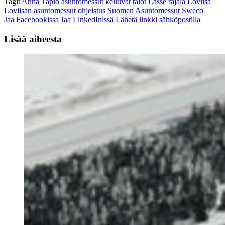
Tagit
Anna Tapio
asuntomessut
kelluvat talot
Lasse rajala
Loviisa
Loviisan asuntomessut
ohjeistus
Suomen Asuntomessut
Sweco
Jaa Facebookissa
Jaa LinkedInissä
Lähetä linkki sähköpostilla
Lisää aiheesta