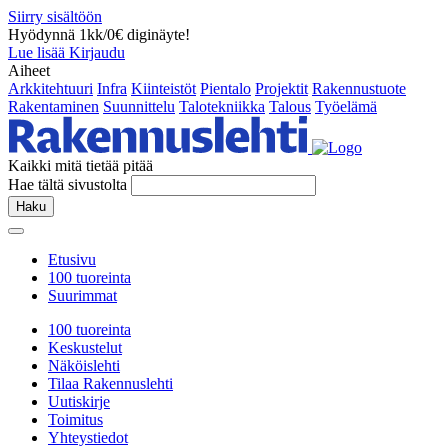
Siirry sisältöön
Hyödynnä 1kk/0€ diginäyte!
Lue lisää
Kirjaudu
Aiheet
Arkkitehtuuri
Infra
Kiinteistöt
Pientalo
Projektit
Rakennustuote
Rakentaminen
Suunnittelu
Talotekniikka
Talous
Työelämä
Kaikki mitä tietää pitää
Hae tältä sivustolta
Haku
Etusivu
100 tuoreinta
Suurimmat
100 tuoreinta
Keskustelut
Näköislehti
Tilaa Rakennuslehti
Uutiskirje
Toimitus
Yhteystiedot