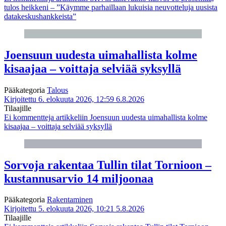
tulos heikkeni – ”Käymme parhaillaan lukuisia neuvotteluja uusista
datakeskushankkeista”
Joensuun uudesta uimahallista kolme
kisaajaa – voittaja selviää syksyllä
Pääkategoria
Talous
Kirjoitettu 6. elokuuta 2026, 12:59
6.8.2026
Tilaajille
Ei kommentteja
artikkeliin Joensuun uudesta uimahallista kolme
kisaajaa – voittaja selviää syksyllä
Sorvoja rakentaa Tullin tilat Tornioon –
kustannusarvio 14 miljoonaa
Pääkategoria
Rakentaminen
Kirjoitettu 5. elokuuta 2026, 10:21
5.8.2026
Tilaajille