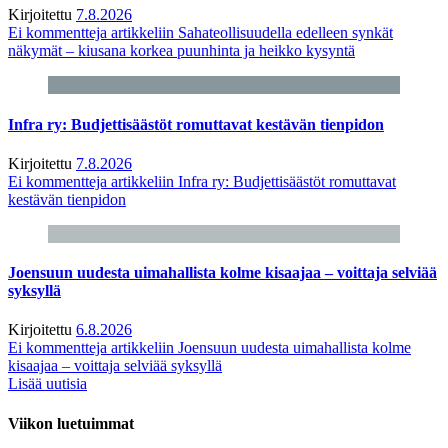
Kirjoitettu
7.8.2026
Ei kommentteja
artikkeliin Sahateollisuudella edelleen synkät
näkymät – kiusana korkea puunhinta ja heikko kysyntä
Infra ry: Budjettisäästöt romuttavat kestävän tienpidon
Kirjoitettu
7.8.2026
Ei kommentteja
artikkeliin Infra ry: Budjettisäästöt romuttavat
kestävän tienpidon
Joensuun uudesta uimahallista kolme kisaajaa – voittaja selviää
syksyllä
Kirjoitettu
6.8.2026
Ei kommentteja
artikkeliin Joensuun uudesta uimahallista kolme
kisaajaa – voittaja selviää syksyllä
Lisää uutisia
Viikon luetuimmat