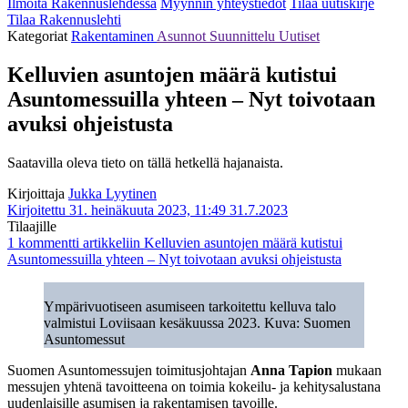
Ilmoita Rakennuslehdessä
Myynnin yhteystiedot
Tilaa uutiskirje
Tilaa Rakennuslehti
Kategoriat
Rakentaminen
Asunnot
Suunnittelu
Uutiset
Kelluvien asuntojen määrä kutistui
Asuntomessuilla yhteen – Nyt toivotaan
avuksi ohjeistusta
Saatavilla oleva tieto on tällä hetkellä hajanaista.
Kirjoittaja
Jukka Lyytinen
Kirjoitettu 31. heinäkuuta 2023, 11:49
31.7.2023
Tilaajille
1 kommentti
artikkeliin Kelluvien asuntojen määrä kutistui
Asuntomessuilla yhteen – Nyt toivotaan avuksi ohjeistusta
Ympärivuotiseen asumiseen tarkoitettu kelluva talo
valmistui Loviisaan kesäkuussa 2023. Kuva: Suomen
Asuntomessut
Suomen Asuntomessujen toimitusjohtajan
Anna Tapion
mukaan
messujen yhtenä tavoitteena on toimia kokeilu- ja kehitysalustana
uudenlaisille asumisen ja rakentamisen tavoille.