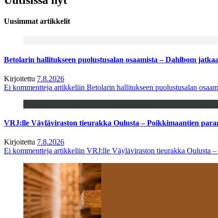
Uusimmat artikkelit
Betolarin hallitukseen puolustusalan osaamista – Dahlbom jatk
Kirjoitettu
7.8.2026
Ei kommentteja
artikkeliin Betolarin hallitukseen puolustusalan osa
VRJ:lle Väyläviraston tieurakka Oulusta – Poikkimaantien par
Kirjoitettu
7.8.2026
Ei kommentteja
artikkeliin VRJ:lle Väyläviraston tieurakka Oulusta 