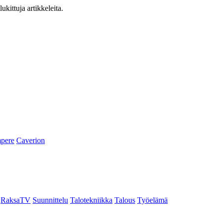
ukittuja artikkeleita.
pere
Caverion
RaksaTV
Suunnittelu
Talotekniikka
Talous
Työelämä