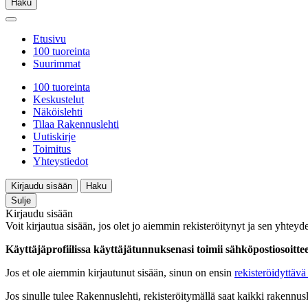
Haku
Etusivu
100 tuoreinta
Suurimmat
100 tuoreinta
Keskustelut
Näköislehti
Tilaa Rakennuslehti
Uutiskirje
Toimitus
Yhteystiedot
Kirjaudu sisään
Haku
Sulje
Kirjaudu sisään
Voit kirjautua sisään, jos olet jo aiemmin rekisteröitynyt ja sen yhteyde
Käyttäjäprofiilissa käyttäjätunnuksenasi toimii sähköpostiosoittees
Jos et ole aiemmin kirjautunut sisään, sinun on ensin
rekisteröidyttävä 
Jos sinulle tulee Rakennuslehti, rekisteröitymällä saat kaikki rakennusle