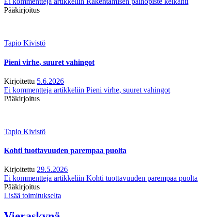
Ei kommentteja
artikkeliin Rakentamisen painopiste keikahti
Pääkirjoitus
Tapio Kivistö
Pieni virhe, suuret vahingot
Kirjoitettu
5.6.2026
Ei kommentteja
artikkeliin Pieni virhe, suuret vahingot
Pääkirjoitus
Tapio Kivistö
Kohti tuottavuuden parempaa puolta
Kirjoitettu
29.5.2026
Ei kommentteja
artikkeliin Kohti tuottavuuden parempaa puolta
Pääkirjoitus
Lisää toimitukselta
Vieraskynä