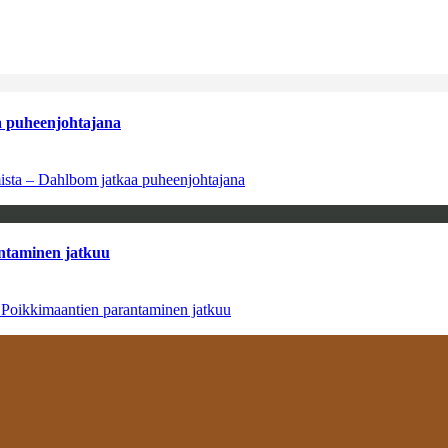
aa puheenjohtajana
amista – Dahlbom jatkaa puheenjohtajana
antaminen jatkuu
– Poikkimaantien parantaminen jatkuu