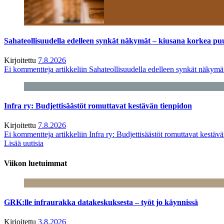
Sahateollisuudella edelleen synkät näkymät – kiusana korkea pu
Kirjoitettu
7.8.2026
Ei kommentteja
artikkeliin Sahateollisuudella edelleen synkät näkym
Infra ry: Budjettisäästöt romuttavat kestävän tienpidon
Kirjoitettu
7.8.2026
Ei kommentteja
artikkeliin Infra ry: Budjettisäästöt romuttavat kestäv
Lisää uutisia
Viikon luetuimmat
GRK:lle infraurakka datakeskuksesta – työt jo käynnissä
Kirjoitettu
3.8.2026