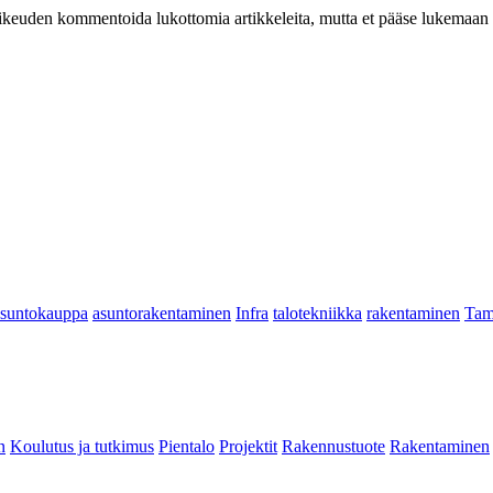
at oikeuden kommentoida lukottomia artikkeleita, mutta et pääse lukemaan l
asuntokauppa
asuntorakentaminen
Infra
talotekniikka
rakentaminen
Tam
n
Koulutus ja tutkimus
Pientalo
Projektit
Rakennustuote
Rakentaminen