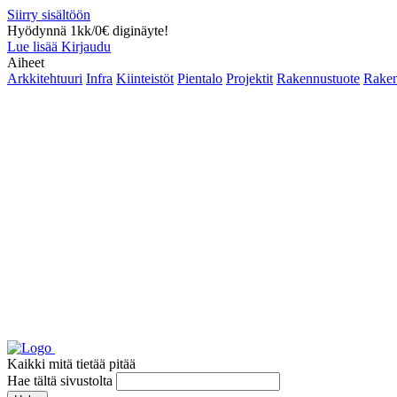
Siirry sisältöön
Hyödynnä 1kk/0€ diginäyte!
Lue lisää
Kirjaudu
Aiheet
Arkkitehtuuri
Infra
Kiinteistöt
Pientalo
Projektit
Rakennustuote
Raken
Kaikki mitä tietää pitää
Hae tältä sivustolta