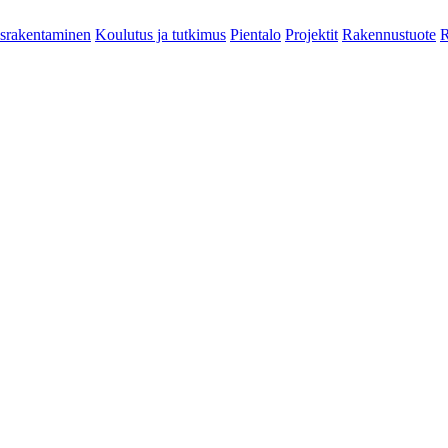
srakentaminen
Koulutus ja tutkimus
Pientalo
Projektit
Rakennustuote
R