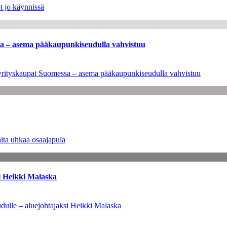
t jo käynnissä
ssa – asema pääkaupunkiseudulla vahvistuu
en yrityskaupat Suomessa – asema pääkaupunkiseudulla vahvistuu
ita uhkaa osaajapula
i Heikki Malaska
dulle – aluejohtajaksi Heikki Malaska