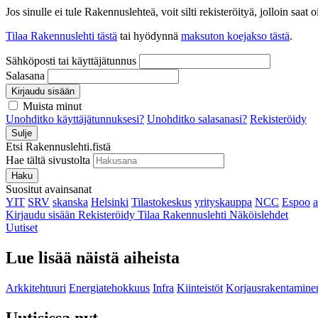
Jos sinulle ei tule Rakennuslehteä, voit silti rekisteröityä, jolloin sa
Tilaa Rakennuslehti tästä
tai hyödynnä
maksuton koejakso tästä
.
Sähköposti tai käyttäjätunnus
Salasana
Kirjaudu sisään
Muista minut
Unohditko käyttäjätunnuksesi?
Unohditko salasanasi?
Rekisteröidy
Sulje
Etsi Rakennuslehti.fistä
Hae tältä sivustolta
Haku
Suositut avainsanat
YIT
SRV
skanska
Helsinki
Tilastokeskus
yrityskauppa
NCC
Espoo
Kirjaudu sisään
Rekisteröidy
Tilaa Rakennuslehti
Näköislehdet
Uutiset
Lue lisää näistä aiheista
Arkkitehtuuri
Energiatehokkuus
Infra
Kiinteistöt
Korjausrakentamine
Uutisissa nyt