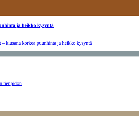
unhinta ja heikko kysyntä
ät – kiusana korkea puunhinta ja heikko kysyntä
än tienpidon