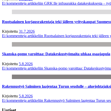
Ei kommentteja
artikkeliin GRK:lle infraurakka datakeskuksesta – työ
Ruotsalainen korjausrakentaja teki jälleen yrityskaupat Suome
Kirjoitettu
31.7.2026
Ei kommentteja
artikkeliin Ruotsalainen korjausrakentaja teki jälle
Skanska-pomo varoittaa: Datakeskustyömaita uhkaa osaajapula
Kirjoitettu
5.8.2026
Ei kommentteja
artikkeliin Skanska-pomo varoittaa: Datakeskustyöma
Rakennustyö Salminen laajentaa Turun seudulle – aluejohtajaks
Kirjoitettu
5.8.2026
Ei kommentteja
artikkeliin Rakennustyö Salminen laajentaa Turun seu
Uutiset