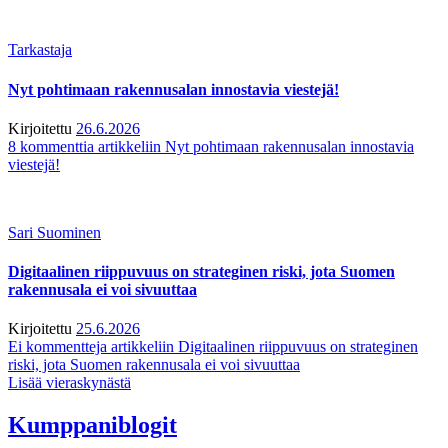
Tarkastaja
Nyt pohtimaan rakennusalan innostavia viestejä!
Kirjoitettu
26.6.2026
8 kommenttia
artikkeliin Nyt pohtimaan rakennusalan innostavia
viestejä!
Sari Suominen
Digitaalinen riippuvuus on strateginen riski, jota Suomen
rakennusala ei voi sivuuttaa
Kirjoitettu
25.6.2026
Ei kommentteja
artikkeliin Digitaalinen riippuvuus on strateginen
riski, jota Suomen rakennusala ei voi sivuuttaa
Lisää vieraskynästä
Kumppaniblogit