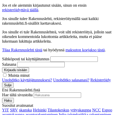
Jos et ole aiemmin kirjautunut sisään, sinun on ensin
rekisteröidyttävä täällä
.
Jos sinulle tulee Rakennuslehti, rekisteröitymällä saat kaikki
rakennuslehti.fi-sisällöt luettavaksesi.
Jos sinulle ei tule Rakennuslehteä, voit silti rekisteröityä, jolloin saat
oikeuden kommentoida lukottomia artikkeleita, mutta et pääse
lukemaan lukittuja artikkeleita.
Tilaa Rakennuslehti tästä
tai hyödynnä
maksuton koejakso tästä
.
Sähköposti tai käyttäjätunnus
Salasana
Kirjaudu sisään
Muista minut
Unohditko käyttäjätunnuksesi?
Unohditko salasanasi?
Rekisteröidy
Sulje
Etsi Rakennuslehti.fistä
Hae tältä sivustolta
Haku
Suositut avainsanat
YIT
SRV
skanska
Helsinki
Tilastokeskus
yrityskauppa
NCC
Espoo
asuntokauppa
asuntorakentaminen
Infra
talotekniikka
rakentaminen