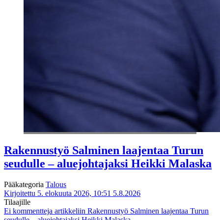
Rakennustyö Salminen laajentaa Turun
seudulle – aluejohtajaksi Heikki Malaska
Pääkategoria
Talous
Kirjoitettu 5. elokuuta 2026, 10:51
5.8.2026
Tilaajille
Ei kommentteja
artikkeliin Rakennustyö Salminen laajentaa Turun
seudulle – aluejohtajaksi Heikki Malaska