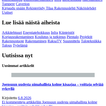
Tampere
Caverion
Kirjaudu sisään
Rekisteröidy
Tilaa Rakennuslehti
Näköislehdet
Uutiset
Lue lisää näistä aiheista
Arkkitehtuuri
Energiatehokkuus
Infra
Kiinteistöt
Korjausrakentaminen
Koulutus ja tutkimus
Pientalo
Projektit
Rakennustuote
Rakentaminen
RaksaTV
Suunnittelu
Talotekniikka
Talous
Työelämä
Uutisissa nyt
Uusimmat artikkelit
Joensuun uudesta uimahallista kolme kisaajaa – voittaja selviää
syksyllä
Kirjoitettu
6.8.2026
Ei kommentteja
artikkeliin Joensuun uudesta uimahallista kolme