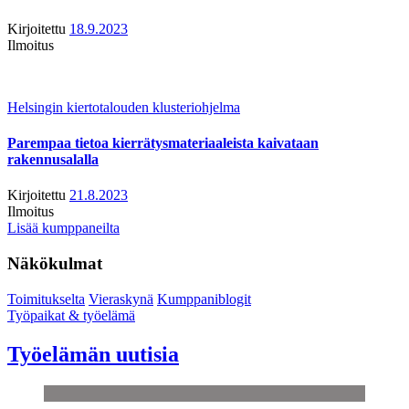
Kirjoitettu
18.9.2023
Ilmoitus
Helsingin kiertotalouden klusteriohjelma
Parempaa tietoa kierrätysmateriaaleista kaivataan
rakennusalalla
Kirjoitettu
21.8.2023
Ilmoitus
Lisää kumppaneilta
Näkökulmat
Toimitukselta
Vieraskynä
Kumppaniblogit
Työpaikat & työelämä
Työelämän uutisia