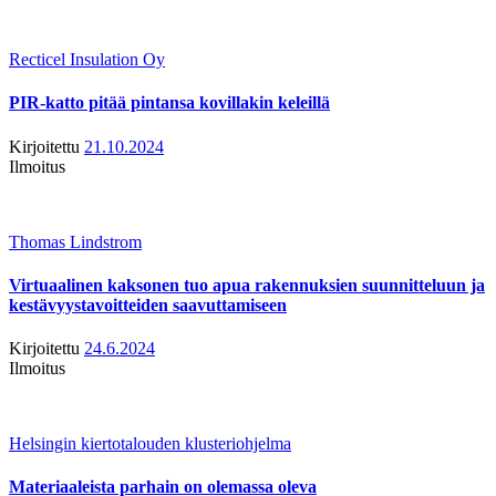
Recticel Insulation Oy
PIR-katto pitää pintansa kovillakin keleillä
Kirjoitettu
21.10.2024
Ilmoitus
Thomas Lindstrom
Virtuaalinen kaksonen tuo apua rakennuksien suunnitteluun ja
kestävyystavoitteiden saavuttamiseen
Kirjoitettu
24.6.2024
Ilmoitus
Helsingin kiertotalouden klusteriohjelma
Materiaaleista parhain on olemassa oleva