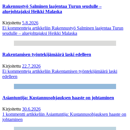
Rakennustyö Salminen laajentaa Turun seudulle –
aluejohtajaksi Heikki Malaska
Kirjoitettu
5.8.2026
Ei kommentteja
artikkeliin Rakennustyö Salminen laajentaa Turun
seudulle – aluejohtajaksi Heikki Malaska
Rakentamisen työntekijämäärä laski edelleen
Kirjoitettu
22.7.2026
Ei kommentteja
artikkeliin Rakentamisen työntekijämäärä laski
edelleen
Asiantuntija: Kustannusohjauksen haaste on johtaminen
Kirjoitettu
30.6.2026
1 kommentti
artikkeliin Asiantuntija: Kustannusohjauksen haaste on
johtaminen