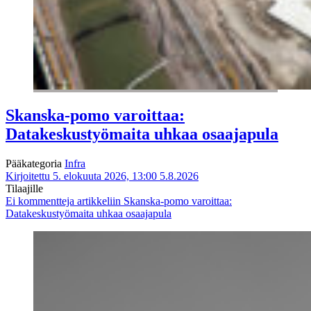
Skanska-pomo varoittaa:
Datakeskustyömaita uhkaa osaajapula
Pääkategoria
Infra
Kirjoitettu 5. elokuuta 2026, 13:00
5.8.2026
Tilaajille
Ei kommentteja
artikkeliin Skanska-pomo varoittaa:
Datakeskustyömaita uhkaa osaajapula