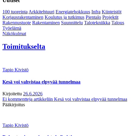
Uutiset
100 tuoreinta
Arkkitehtuuri
Energiatehokkuus
Infra
Kiinteistöt
Korjausrakentaminen
Koulutus ja tutkimus
Pientalo
Projektit
Rakennustuote
Rakentaminen
Suunnittelu
Talotekniikka
Talous
Työelämä
Näkökulmat
Toimitukselta
Tapio Kivistö
Kesä voi vahvistaa elpyvää tunnelmaa
Kirjoitettu
26.6.2026
Ei kommentteja
artikkeliin Kesä voi vahvistaa elpyvää tunnelmaa
Pääkirjoitus
Tapio Kivistö