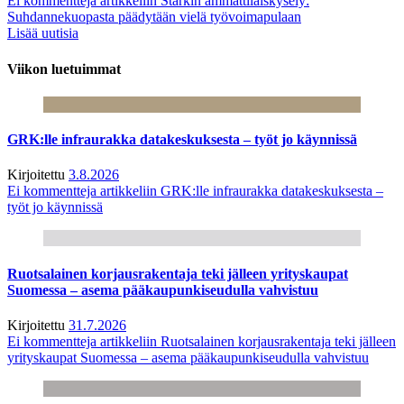
Ei kommentteja
artikkeliin Starkin ammattilaiskysely:
Suhdannekuopasta päädytään vielä työvoimapulaan
Lisää uutisia
Viikon luetuimmat
GRK:lle infraurakka datakeskuksesta – työt jo käynnissä
Kirjoitettu
3.8.2026
Ei kommentteja
artikkeliin GRK:lle infraurakka datakeskuksesta –
työt jo käynnissä
Ruotsalainen korjausrakentaja teki jälleen yrityskaupat
Suomessa – asema pääkaupunkiseudulla vahvistuu
Kirjoitettu
31.7.2026
Ei kommentteja
artikkeliin Ruotsalainen korjausrakentaja teki jälleen
yrityskaupat Suomessa – asema pääkaupunkiseudulla vahvistuu