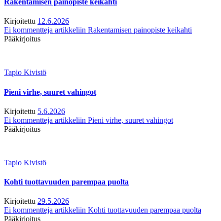
Rakentamisen painopiste keikahti
Kirjoitettu
12.6.2026
Ei kommentteja
artikkeliin Rakentamisen painopiste keikahti
Pääkirjoitus
Tapio Kivistö
Pieni virhe, suuret vahingot
Kirjoitettu
5.6.2026
Ei kommentteja
artikkeliin Pieni virhe, suuret vahingot
Pääkirjoitus
Tapio Kivistö
Kohti tuottavuuden parempaa puolta
Kirjoitettu
29.5.2026
Ei kommentteja
artikkeliin Kohti tuottavuuden parempaa puolta
Pääkirjoitus