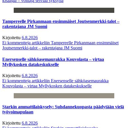
kisaajaa – voittaja selviää syksyllä
Tampereelle Pirkanmaan ensimmäiset Joutsenmerkki-talot –
rakentajana JM Suomi
Kirjoitettu
6.8.2026
Ei kommentteja
artikkeliin Tampereelle Pirkanmaan ensimmäiset
Joutsenmerkki-talot – rakentajana JM Suomi
Enersenselle sähköasemaurakka Kouvolasta – virtaa
Myllykosken datakeskukselle
Kirjoitettu
6.8.2026
Ei kommentteja
artikkeliin Enersenselle sähköasemaurakka
Kouvolasta – virtaa Myllykosken datakeskukselle
Starkin ammattilaiskysely: Suhdannekuopasta päädytään vielä
työvoimapulaan
Kirjoitettu
6.8.2026