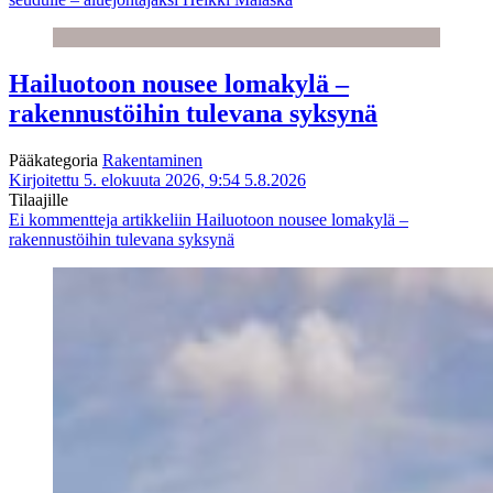
Hailuotoon nousee lomakylä –
rakennustöihin tulevana syksynä
Pääkategoria
Rakentaminen
Kirjoitettu 5. elokuuta 2026, 9:54
5.8.2026
Tilaajille
Ei kommentteja
artikkeliin Hailuotoon nousee lomakylä –
rakennustöihin tulevana syksynä