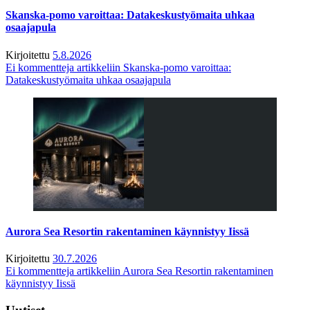
Skanska-pomo varoittaa: Datakeskustyömaita uhkaa
osaajapula
Kirjoitettu
5.8.2026
Ei kommentteja
artikkeliin Skanska-pomo varoittaa:
Datakeskustyömaita uhkaa osaajapula
Aurora Sea Resortin rakentaminen käynnistyy Iissä
Kirjoitettu
30.7.2026
Ei kommentteja
artikkeliin Aurora Sea Resortin rakentaminen
käynnistyy Iissä