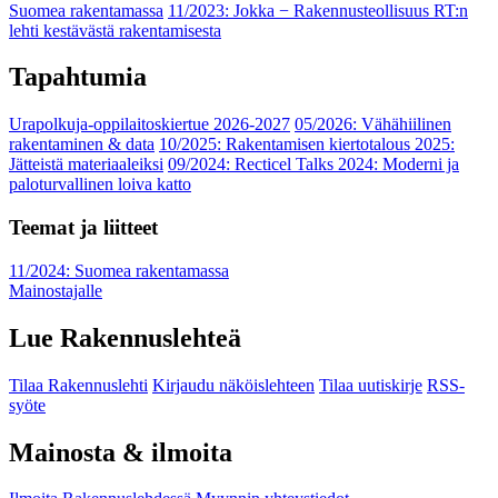
Suomea rakentamassa
11/2023: Jokka − Rakennusteollisuus RT:n
lehti kestävästä rakentamisesta
Tapahtumia
Urapolkuja-oppilaitoskiertue 2026-2027
05/2026: Vähähiilinen
rakentaminen & data
10/2025: Rakentamisen kiertotalous 2025:
Jätteistä materiaaleiksi
09/2024: Recticel Talks 2024: Moderni ja
paloturvallinen loiva katto
Teemat ja liitteet
11/2024: Suomea rakentamassa
Mainostajalle
Lue Rakennuslehteä
Tilaa Rakennuslehti
Kirjaudu näköislehteen
Tilaa uutiskirje
RSS-
syöte
Mainosta & ilmoita