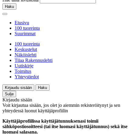
Haku
Etusivu
100 tuoreinta
Suurimmat
100 tuoreinta
Keskustelut
Näköislehti
Tilaa Rakennuslehti
Uutiskirje
Toimitus
Yhteystiedot
Kirjaudu sisään
Haku
Sulje
Kirjaudu sisään
Voit kirjautua sisään, jos olet jo aiemmin rekisteröitynyt ja sen
yhteydessä luonut käyttäjäprofiilin
Käyttäjäprofiilissa käyttäjätunnuksenasi toimii
sähköpostiosoitteesi (tai itse luomasi käyttäjätunnus) sekä itse
luomasi salasana.