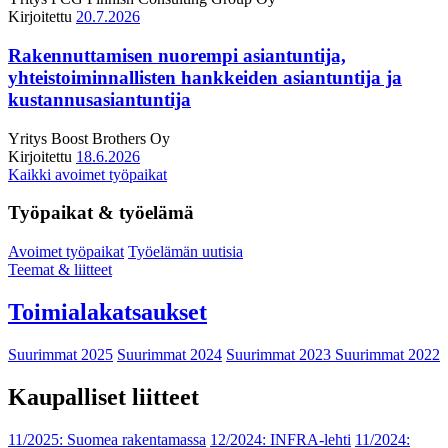
Kirjoitettu
20.7.2026
Rakennuttamisen nuorempi asiantuntija,
yhteistoiminnallisten hankkeiden asiantuntija ja
kustannusasiantuntija
Yritys
Boost Brothers Oy
Kirjoitettu
18.6.2026
Kaikki avoimet työpaikat
Työpaikat & työelämä
Avoimet työpaikat
Työelämän uutisia
Teemat & liitteet
Toimialakatsaukset
Suurimmat 2025
Suurimmat 2024
Suurimmat 2023
Suurimmat 2022
Kaupalliset liitteet
11/2025: Suomea rakentamassa
12/2024: INFRA-lehti
11/2024: