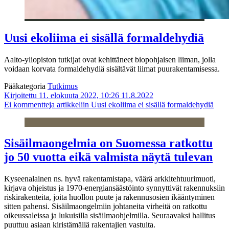
Uusi ekoliima ei sisällä formaldehydiä
Aalto-yliopiston tutkijat ovat kehittäneet biopohjaisen liiman, jolla
voidaan korvata formaldehydiä sisältävät liimat puurakentamisessa.
Pääkategoria
Tutkimus
Kirjoitettu 11. elokuuta 2022, 10:26
11.8.2022
Ei kommentteja
artikkeliin Uusi ekoliima ei sisällä formaldehydiä
Sisäilmaongelmia on Suomessa ratkottu
jo 50 vuotta eikä valmista näytä tulevan
Kyseenalainen ns. hyvä rakentamistapa, väärä arkkitehtuurimuoti,
kirjava ohjeistus ja 1970-energiansäästöinto synnyttivät rakennuksiin
riskirakenteita, joita huollon puute ja rakennusosien ikääntyminen
sitten pahensi. Sisäilmaongelmiin johtaneita virheitä on ratkottu
oikeussaleissa ja lukuisilla sisäilmaohjelmilla. Seuraavaksi hallitus
puuttuu asiaan kiristämällä rakentajien vastuita.