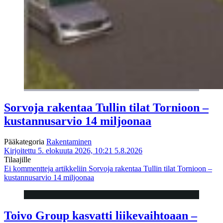
Sorvoja rakentaa Tullin tilat Tornioon –
kustannusarvio 14 miljoonaa
Pääkategoria
Rakentaminen
Kirjoitettu 5. elokuuta 2026, 10:21
5.8.2026
Tilaajille
Ei kommentteja
artikkeliin Sorvoja rakentaa Tullin tilat Tornioon –
kustannusarvio 14 miljoonaa
Toivo Group kasvatti liikevaihtoaan –