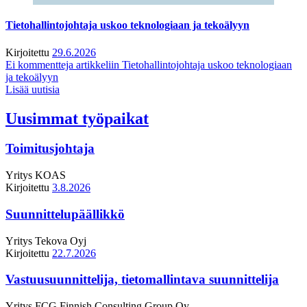
Tietohallintojohtaja uskoo teknologiaan ja tekoälyyn
Kirjoitettu
29.6.2026
Ei kommentteja
artikkeliin Tietohallintojohtaja uskoo teknologiaan
ja tekoälyyn
Lisää uutisia
Uusimmat työpaikat
Toimitusjohtaja
Yritys
KOAS
Kirjoitettu
3.8.2026
Suunnittelupäällikkö
Yritys
Tekova Oyj
Kirjoitettu
22.7.2026
Vastuusuunnittelija, tietomallintava suunnittelija
Yritys
FCG Finnish Consulting Group Oy