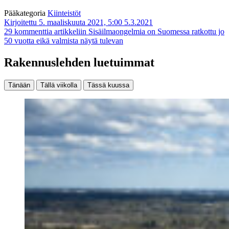
Pääkategoria
Kiinteistöt
Kirjoitettu 5. maaliskuuta 2021, 5:00
5.3.2021
29 kommenttia
artikkeliin Sisäilmaongelmia on Suomessa ratkottu jo
50 vuotta eikä valmista näytä tulevan
Rakennuslehden luetuimmat
Tänään
Tällä viikolla
Tässä kuussa