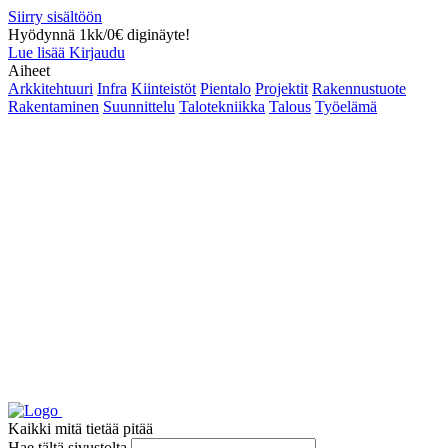
Siirry sisältöön
Hyödynnä 1kk/0€ diginäyte!
Lue lisää
Kirjaudu
Aiheet
Arkkitehtuuri
Infra
Kiinteistöt
Pientalo
Projektit
Rakennustuote
Rakentaminen
Suunnittelu
Talotekniikka
Talous
Työelämä
Kaikki mitä tietää pitää
Hae tältä sivustolta