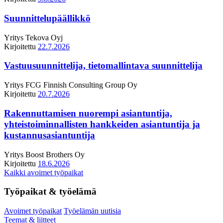
Suunnittelupäällikkö
Yritys
Tekova Oyj
Kirjoitettu
22.7.2026
Vastuusuunnittelija, tietomallintava suunnittelija
Yritys
FCG Finnish Consulting Group Oy
Kirjoitettu
20.7.2026
Rakennuttamisen nuorempi asiantuntija,
yhteistoiminnallisten hankkeiden asiantuntija ja
kustannusasiantuntija
Yritys
Boost Brothers Oy
Kirjoitettu
18.6.2026
Kaikki avoimet työpaikat
Työpaikat & työelämä
Avoimet työpaikat
Työelämän uutisia
Teemat & liitteet