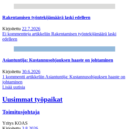
Rakentamisen työntekijämäärä laski edelleen
Kirjoitettu
22.7.2026
Ei kommentteja
artikkeliin Rakentamisen työntekijämäärä laski
edelleen
Asiantuntija: Kustannusohjauksen haaste on johtaminen
Kirjoitettu
30.6.2026
1 kommentti
artikkeliin Asiantuntija: Kustannusohjauksen haaste on
johtaminen
Lisää uutisia
Uusimmat työpaikat
Toimitusjohtaja
Yritys
KOAS
Kirjoitettu
3.8.2026