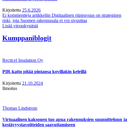
Kirjoitettu
25.6.2026
Ei kommentteja
artikkeliin Digitaalinen riippuvuus on strateginen
riski, jota Suomen rakennusala ei voi sivuuttaa
Lisää vieraskynästä
Kumppaniblogit
Recticel Insulation Oy
PIR-katto pitää pintansa kovillakin keleillä
Kirjoitettu
21.10.2024
Ilmoitus
Thomas Lindstrom
Virtuaalinen kaksonen tuo apua rakennuksien suunnitteluun ja
kestävyystavoitteiden saavuttamiseen