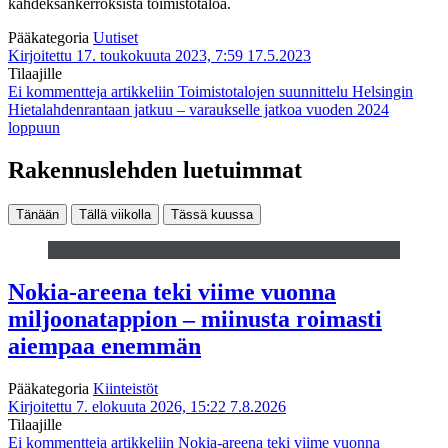
kahdeksankerroksista toimistotaloa.
Pääkategoria
Uutiset
Kirjoitettu 17. toukokuuta 2023, 7:59
17.5.2023
Tilaajille
Ei kommentteja
artikkeliin Toimistotalojen suunnittelu Helsingin
Hietalahdenrantaan jatkuu – varaukselle jatkoa vuoden 2024
loppuun
Rakennuslehden luetuimmat
Tänään
Tällä viikolla
Tässä kuussa
Nokia-areena teki viime vuonna
miljoonatappion – miinusta roimasti
aiempaa enemmän
Pääkategoria
Kiinteistöt
Kirjoitettu 7. elokuuta 2026, 15:22
7.8.2026
Tilaajille
Ei kommentteja
artikkeliin Nokia-areena teki viime vuonna