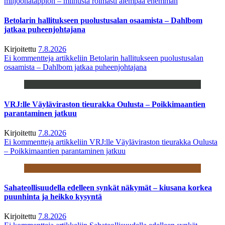
miljoonatappion – miinusta roimasti aiempaa enemmän
Betolarin hallitukseen puolustusalan osaamista – Dahlbom
jatkaa puheenjohtajana
Kirjoitettu
7.8.2026
Ei kommentteja
artikkeliin Betolarin hallitukseen puolustusalan
osaamista – Dahlbom jatkaa puheenjohtajana
VRJ:lle Väyläviraston tieurakka Oulusta – Poikkimaantien
parantaminen jatkuu
Kirjoitettu
7.8.2026
Ei kommentteja
artikkeliin VRJ:lle Väyläviraston tieurakka Oulusta
– Poikkimaantien parantaminen jatkuu
Sahateollisuudella edelleen synkät näkymät – kiusana korkea
puunhinta ja heikko kysyntä
Kirjoitettu
7.8.2026