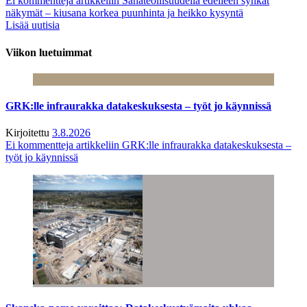
Ei kommentteja
artikkeliin Sahateollisuudella edelleen synkät
näkymät – kiusana korkea puunhinta ja heikko kysyntä
Lisää uutisia
Viikon luetuimmat
GRK:lle infraurakka datakeskuksesta – työt jo käynnissä
Kirjoitettu
3.8.2026
Ei kommentteja
artikkeliin GRK:lle infraurakka datakeskuksesta –
työt jo käynnissä