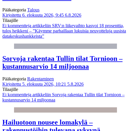
Pääkategoria
Talous
Kirjoitettu 6. elokuuta 2026, 9:45
6.8.2026
Tilaajille
Ei kommentteja
artikkeliin SRV:n liikevaihto kasvoi 18 prosenttia,
tulos heikkeni – ”Käymme parhaillaan lukuisia neuvotteluja uusista
datakeskushankkeista”
Sorvoja rakentaa Tullin tilat Tornioon –
kustannusarvio 14 miljoonaa
Pääkategoria
Rakentaminen
Kirjoitettu 5. elokuuta 2026, 10:21
5.8.2026
Tilaajille
Ei kommentteja
artikkeliin Sorvoja rakentaa Tullin tilat Tornioon –
kustannusarvio 14 miljoonaa
Hailuotoon nousee lomakylä –
rakennustöihin tulevana syksynä