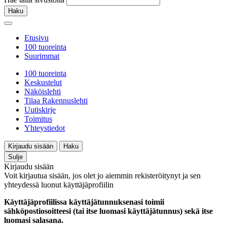
Haku
Etusivu
100 tuoreinta
Suurimmat
100 tuoreinta
Keskustelut
Näköislehti
Tilaa Rakennuslehti
Uutiskirje
Toimitus
Yhteystiedot
Kirjaudu sisään
Haku
Sulje
Kirjaudu sisään
Voit kirjautua sisään, jos olet jo aiemmin rekisteröitynyt ja sen
yhteydessä luonut käyttäjäprofiilin
Käyttäjäprofiilissa käyttäjätunnuksenasi toimii
sähköpostiosoitteesi (tai itse luomasi käyttäjätunnus) sekä itse
luomasi salasana.