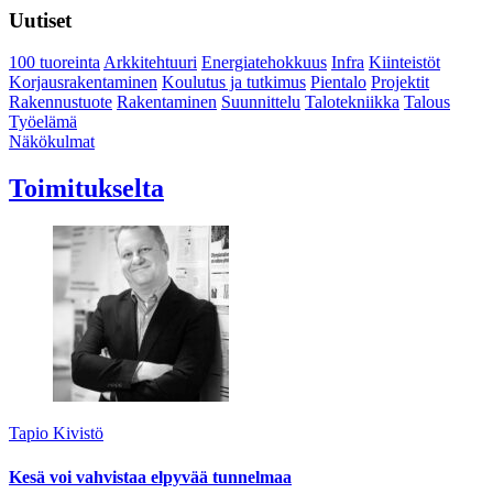
Uutiset
100 tuoreinta
Arkkitehtuuri
Energiatehokkuus
Infra
Kiinteistöt
Korjausrakentaminen
Koulutus ja tutkimus
Pientalo
Projektit
Rakennustuote
Rakentaminen
Suunnittelu
Talotekniikka
Talous
Työelämä
Näkökulmat
Toimitukselta
Tapio Kivistö
Kesä voi vahvistaa elpyvää tunnelmaa