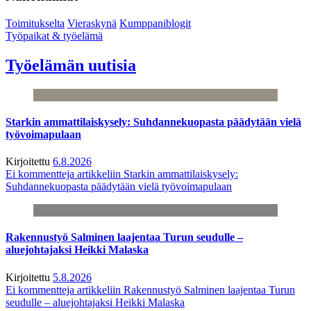
Toimitukselta
Vieraskynä
Kumppaniblogit
Työpaikat & työelämä
Työelämän uutisia
Starkin ammattilaiskysely: Suhdannekuopasta päädytään vielä
työvoimapulaan
Kirjoitettu
6.8.2026
Ei kommentteja
artikkeliin Starkin ammattilaiskysely:
Suhdannekuopasta päädytään vielä työvoimapulaan
Rakennustyö Salminen laajentaa Turun seudulle –
aluejohtajaksi Heikki Malaska
Kirjoitettu
5.8.2026
Ei kommentteja
artikkeliin Rakennustyö Salminen laajentaa Turun
seudulle – aluejohtajaksi Heikki Malaska