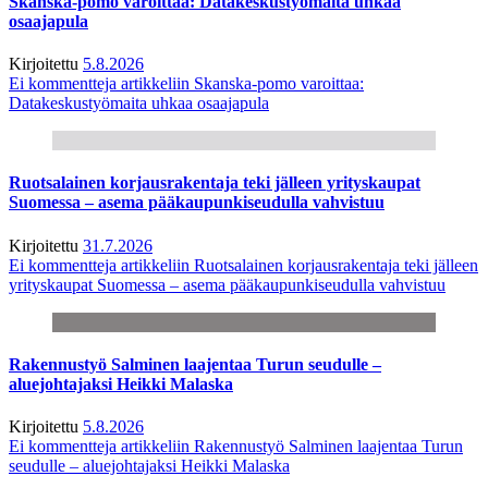
Skanska-pomo varoittaa: Datakeskustyömaita uhkaa
osaajapula
Kirjoitettu
5.8.2026
Ei kommentteja
artikkeliin Skanska-pomo varoittaa:
Datakeskustyömaita uhkaa osaajapula
Ruotsalainen korjausrakentaja teki jälleen yrityskaupat
Suomessa – asema pääkaupunkiseudulla vahvistuu
Kirjoitettu
31.7.2026
Ei kommentteja
artikkeliin Ruotsalainen korjausrakentaja teki jälleen
yrityskaupat Suomessa – asema pääkaupunkiseudulla vahvistuu
Rakennustyö Salminen laajentaa Turun seudulle –
aluejohtajaksi Heikki Malaska
Kirjoitettu
5.8.2026
Ei kommentteja
artikkeliin Rakennustyö Salminen laajentaa Turun
seudulle – aluejohtajaksi Heikki Malaska