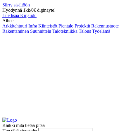
Siirry sisältöön
Hyödynnä 1kk/0€ diginäyte!
Lue lisää
Kirjaudu
Aiheet
Arkkitehtuuri
Infra
Kiinteistöt
Pientalo
Projektit
Rakennustuote
Rakentaminen
Suunnittelu
Talotekniikka
Talous
Työelämä
Kaikki mitä tietää pitää
Hae tältä sivustolta