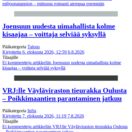
miljoonatappion – miinusta roimasti aiempaa enemmän
Joensuun uudesta uimahallista kolme
kisaajaa – voittaja selviää syksyllä
Pääkategoria
Talous
Kirjoitettu 6. elokuuta 2026, 12:59
6.8.2026
Tilaajille
Ei kommentteja
artikkeliin Joensuun uudesta uimahallista kolme
kisaajaa – voittaja selviää syksyllä
VRJ:lle Väyläviraston tieurakka Oulusta
– Poikkimaantien parantaminen jatkuu
Pääkategoria
Infra
Kirjoitettu 7. elokuuta 2026, 11:19
7.8.2026
Tilaajille
Ei kommentteja
artikkeliin VRJ:lle Väyläviraston tieurakka Oulusta
– Poikkimaantien parantaminen jatkuu