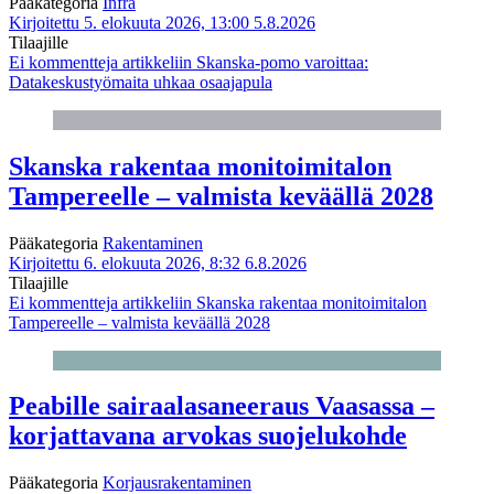
Pääkategoria
Infra
Kirjoitettu 5. elokuuta 2026, 13:00
5.8.2026
Tilaajille
Ei kommentteja
artikkeliin Skanska-pomo varoittaa:
Datakeskustyömaita uhkaa osaajapula
Skanska rakentaa monitoimitalon
Tampereelle – valmista keväällä 2028
Pääkategoria
Rakentaminen
Kirjoitettu 6. elokuuta 2026, 8:32
6.8.2026
Tilaajille
Ei kommentteja
artikkeliin Skanska rakentaa monitoimitalon
Tampereelle – valmista keväällä 2028
Peabille sairaalasaneeraus Vaasassa –
korjattavana arvokas suojelukohde
Pääkategoria
Korjausrakentaminen