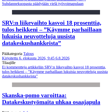
Suhdannekuopasta päädytään vielä työvoimapulaan
SRV:n liikevaihto kasvoi 18 prosenttia,
tulos heikkeni – ”Käymme parhaillaan
lukuisia neuvotteluja uusista
datakeskushankkeista”
Pääkategoria
Talous
Kirjoitettu 6. elokuuta 2026, 9:45
6.8.2026
Tilaajille
Ei kommentteja
artikkeliin SRV:n liikevaihto kasvoi 18 prosenttia,
tulos heikkeni – ”Käymme parhaillaan lukuisia neuvotteluja uusista
datakeskushankkeista”
Skanska-pomo varoittaa:
Datakeskustyömaita uhkaa osaajapula