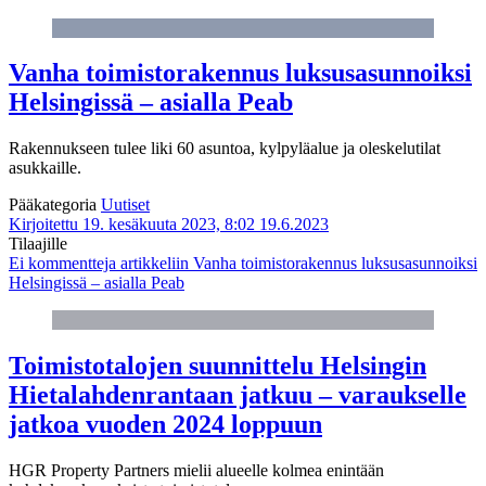
Vanha toimis­torakennus luksus­asunnoiksi
Helsingissä – asialla Peab
Rakennukseen tulee liki 60 asuntoa, kylpyläalue ja oleskelutilat
asukkaille.
Pääkategoria
Uutiset
Kirjoitettu 19. kesäkuuta 2023, 8:02
19.6.2023
Tilaajille
Ei kommentteja
artikkeliin Vanha toimis­torakennus luksus­asunnoiksi
Helsingissä – asialla Peab
Toimistotalojen suunnittelu Helsingin
Hietalahdenrantaan jatkuu – varaukselle
jatkoa vuoden 2024 loppuun
HGR Property Partners mielii alueelle kolmea enintään