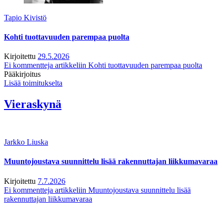
Tapio Kivistö
Kohti tuottavuuden parempaa puolta
Kirjoitettu
29.5.2026
Ei kommentteja
artikkeliin Kohti tuottavuuden parempaa puolta
Pääkirjoitus
Lisää toimitukselta
Vieraskynä
Jarkko Liuska
Muuntojoustava suunnittelu lisää rakennuttajan liikkumavaraa
Kirjoitettu
7.7.2026
Ei kommentteja
artikkeliin Muuntojoustava suunnittelu lisää
rakennuttajan liikkumavaraa