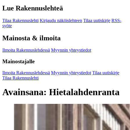
Lue Rakennuslehteä
Tilaa Rakennuslehti
Kirjaudu näköislehteen
Tilaa uutiskirje
RSS-
syöte
Mainosta & ilmoita
Ilmoita Rakennuslehdessä
Myynnin yhteystiedot
Mainostajalle
Ilmoita Rakennuslehdessä
Myynnin yhteystiedot
Tilaa uutiskirje
Tilaa Rakennuslehti
Avainsana:
Hietalahdenranta