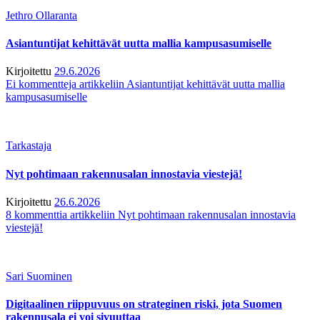
Jethro Ollaranta
Asiantuntijat kehittävät uutta mallia kampusasumiselle
Kirjoitettu
29.6.2026
Ei kommentteja
artikkeliin Asiantuntijat kehittävät uutta mallia
kampusasumiselle
Tarkastaja
Nyt pohtimaan rakennusalan innostavia viestejä!
Kirjoitettu
26.6.2026
8 kommenttia
artikkeliin Nyt pohtimaan rakennusalan innostavia
viestejä!
Sari Suominen
Digitaalinen riippuvuus on strateginen riski, jota Suomen
rakennusala ei voi sivuuttaa