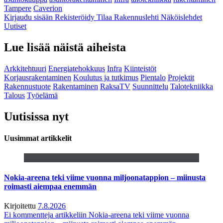
Tampere
Caverion
Kirjaudu sisään
Rekisteröidy
Tilaa Rakennuslehti
Näköislehdet
Uutiset
Lue lisää näistä aiheista
Arkkitehtuuri
Energiatehokkuus
Infra
Kiinteistöt
Korjausrakentaminen
Koulutus ja tutkimus
Pientalo
Projektit
Rakennustuote
Rakentaminen
RaksaTV
Suunnittelu
Talotekniikka
Talous
Työelämä
Uutisissa nyt
Uusimmat artikkelit
Nokia-areena teki viime vuonna miljoonatappion – miinusta
roimasti aiempaa enemmän
Kirjoitettu
7.8.2026
Ei kommentteja
artikkeliin Nokia-areena teki viime vuonna