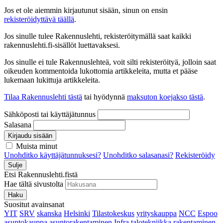
Jos et ole aiemmin kirjautunut sisään, sinun on ensin
rekisteröidyttävä täällä
.
Jos sinulle tulee Rakennuslehti, rekisteröitymällä saat kaikki
rakennuslehti.fi-sisällöt luettavaksesi.
Jos sinulle ei tule Rakennuslehteä, voit silti rekisteröityä, jolloin saat
oikeuden kommentoida lukottomia artikkeleita, mutta et pääse
lukemaan lukittuja artikkeleita.
Tilaa Rakennuslehti tästä
tai hyödynnä
maksuton koejakso tästä
.
Sähköposti tai käyttäjätunnus
Salasana
Kirjaudu sisään
Muista minut
Unohditko käyttäjätunnuksesi?
Unohditko salasanasi?
Rekisteröidy
Sulje
Etsi Rakennuslehti.fistä
Hae tältä sivustolta
Haku
Suositut avainsanat
YIT
SRV
skanska
Helsinki
Tilastokeskus
yrityskauppa
NCC
Espoo
asuntokauppa
asuntorakentaminen
Infra
talotekniikka
rakentaminen