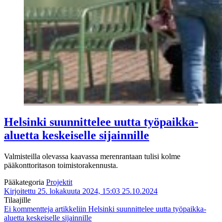
Helsinki suunnittelee uutta työpaikka-
aluetta keskeiselle sijainnille
Valmisteilla olevassa kaavassa merenrantaan tulisi kolme
pääkonttoritason toimistorakennusta.
Pääkategoria
Projektit
Kirjoitettu 25. lokakuuta 2024, 15:03
25.10.2024
Tilaajille
Ei kommentteja
artikkeliin Helsinki suunnittelee uutta työpaikka-
aluetta keskeiselle sijainnille