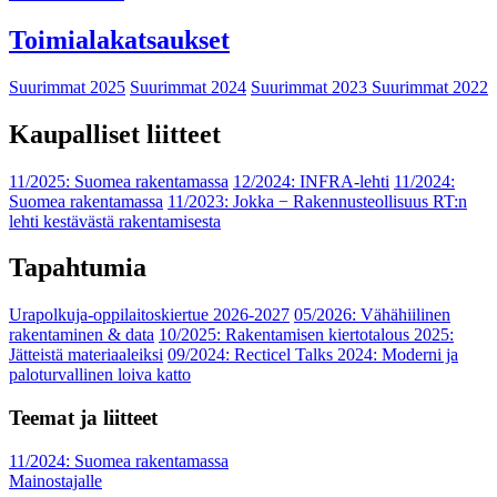
Toimialakatsaukset
Suurimmat 2025
Suurimmat 2024
Suurimmat 2023
Suurimmat 2022
Kaupalliset liitteet
11/2025: Suomea rakentamassa
12/2024: INFRA-lehti
11/2024:
Suomea rakentamassa
11/2023: Jokka − Rakennusteollisuus RT:n
lehti kestävästä rakentamisesta
Tapahtumia
Urapolkuja-oppilaitoskiertue 2026-2027
05/2026: Vähähiilinen
rakentaminen & data
10/2025: Rakentamisen kiertotalous 2025:
Jätteistä materiaaleiksi
09/2024: Recticel Talks 2024: Moderni ja
paloturvallinen loiva katto
Teemat ja liitteet
11/2024: Suomea rakentamassa
Mainostajalle