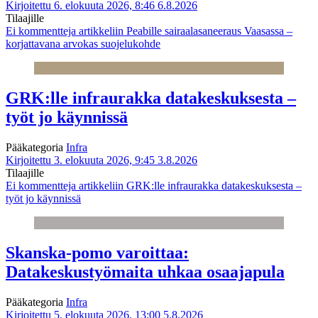
Kirjoitettu 6. elokuuta 2026, 8:46
6.8.2026
Tilaajille
Ei kommentteja
artikkeliin Peabille sairaalasaneeraus Vaasassa –
korjattavana arvokas suojelukohde
GRK:lle infraurakka datakeskuksesta –
työt jo käynnissä
Pääkategoria
Infra
Kirjoitettu 3. elokuuta 2026, 9:45
3.8.2026
Tilaajille
Ei kommentteja
artikkeliin GRK:lle infraurakka datakeskuksesta –
työt jo käynnissä
Skanska-pomo varoittaa:
Datakeskustyömaita uhkaa osaajapula
Pääkategoria
Infra
Kirjoitettu 5. elokuuta 2026, 13:00
5.8.2026