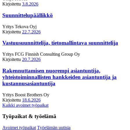
Kirjoitettu
3.8.2026
Suunnittelupäällikkö
Yritys
Tekova Oyj
Kirjoitettu
22.7.2026
Vastuusuunnittelija, tietomallintava suunnittelija
Yritys
FCG Finnish Consulting Group Oy
Kirjoitettu
20.7.2026
Rakennuttamisen nuorempi asiantuntija,
yhteistoiminnallisten hankkeiden asiantuntija ja
kustannusasiantuntija
Yritys
Boost Brothers Oy
Kirjoitettu
18.6.2026
Kaikki avoimet työpaikat
Työpaikat & työelämä
Avoimet työpaikat
Työelämän uutisia