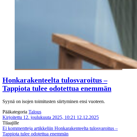
Honkarakenteelta tulosvaroitus –
Tappiota tulee odotettua enemmän
Syynä on isojen toimitusten siirtyminen ensi vuoteen.
Pääkategoria
Talous
Kirjoitettu 12. joulukuuta 2025, 10:21
12.12.2025
Tilaajille
Ei kommentteja
artikkeliin Honkarakenteelta tulosvaroitus –
Tappiota tulee odotettua enemmän