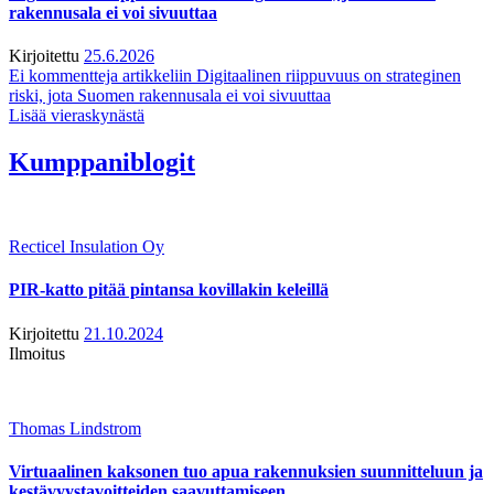
rakennusala ei voi sivuuttaa
Kirjoitettu
25.6.2026
Ei kommentteja
artikkeliin Digitaalinen riippuvuus on strateginen
riski, jota Suomen rakennusala ei voi sivuuttaa
Lisää vieraskynästä
Kumppaniblogit
Recticel Insulation Oy
PIR-katto pitää pintansa kovillakin keleillä
Kirjoitettu
21.10.2024
Ilmoitus
Thomas Lindstrom
Virtuaalinen kaksonen tuo apua rakennuksien suunnitteluun ja
kestävyystavoitteiden saavuttamiseen