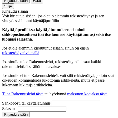
Kirjaudu sisään
Haku
Sulje
Kirjaudu sisään
Voit kirjautua sisään, jos olet jo aiemmin rekisteröitynyt ja sen
yhteydessä luonut käyttäjäprofiilin
Käyttäjäprofiilissa käyttäjätunnuksenasi toimii
sähköpostiosoitteesi (tai itse luomasi käyttäjätunnus) sekä itse
luomasi salasana.
Jos et ole aiemmin kirjautunut sisään, sinun on ensin
rekisteröidyttävä täällä
.
Jos sinulle tulee Rakennuslehti, rekisteröitymällä saat kaikki
rakennuslehti.fi-sisällöt luettavaksesi.
Jos sinulle ei tule Rakennuslehteä, voit silti rekisteröityä, jolloin saat
oikeuden kommentoida lukottomia artikkeleita, mutta et pääse
lukemaan lukittuja artikkeleita.
Tilaa Rakennuslehti tästä
tai hyödynnä
maksuton koejakso tästä
.
Sähköposti tai käyttäjätunnus
Salasana
Kirjaudu sisään