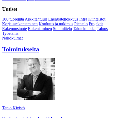
Uutiset
100 tuoreinta
Arkkitehtuuri
Energiatehokkuus
Infra
Kiinteistöt
Korjausrakentaminen
Koulutus ja tutkimus
Pientalo
Projektit
Rakennustuote
Rakentaminen
Suunnittelu
Talotekniikka
Talous
Työelämä
Näkökulmat
Toimitukselta
Tapio Kivistö