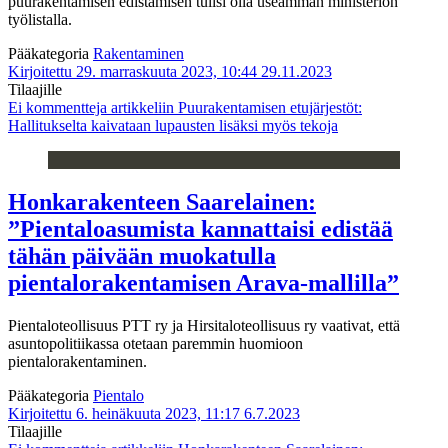
puurakentamisen edistämisen tulisi olla useamman ministeriön
työlistalla.
Pääkategoria
Rakentaminen
Kirjoitettu 29. marraskuuta 2023, 10:44
29.11.2023
Tilaajille
Ei kommentteja
artikkeliin Puurakentamisen etujärjestöt:
Hallitukselta kaivataan lupausten lisäksi myös tekoja
Honkarakenteen Saarelainen:
”Pientaloasumista kannattaisi edistää
tähän päivään muokatulla
pientalorakentamisen Arava-mallilla”
Pientaloteollisuus PTT ry ja Hirsitaloteollisuus ry vaativat, että
asuntopolitiikassa otetaan paremmin huomioon
pientalorakentaminen.
Pääkategoria
Pientalo
Kirjoitettu 6. heinäkuuta 2023, 11:17
6.7.2023
Tilaajille