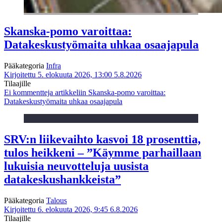
Skanska-pomo varoittaa:
Datakeskustyömaita uhkaa osaajapula
Pääkategoria
Infra
Kirjoitettu 5. elokuuta 2026, 13:00
5.8.2026
Tilaajille
Ei kommentteja
artikkeliin Skanska-pomo varoittaa:
Datakeskustyömaita uhkaa osaajapula
SRV:n liikevaihto kasvoi 18 prosenttia,
tulos heikkeni – ”Käymme parhaillaan
lukuisia neuvotteluja uusista
datakeskushankkeista”
Pääkategoria
Talous
Kirjoitettu 6. elokuuta 2026, 9:45
6.8.2026
Tilaajille