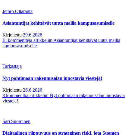
Jethro Ollaranta
Asiantuntijat kehittävät uutta mallia kampusasumiselle
Kirjoitettu
29.6.2026
Ei kommentteja
artikkeliin Asiantuntijat kehittävät uutta mallia
kampusasumiselle
Tarkastaja
Nyt pohtimaan rakennusalan innostavia viestejä!
Kirjoitettu
26.6.2026
8 kommenttia
artikkeliin Nyt pohtimaan rakennusalan innostavia
viestejä!
Sari Suominen
Digitaalinen riippuvuus on strateginen riski, jota Suomen