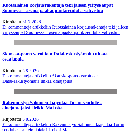
Ruotsalainen korjausrakentaja teki jälleen yrityskaupat
Suomessa – asema pääkaupunkiseudulla vahvistuu
Kirjoitettu
31.7.2026
Ei kommentteja
artikkeliin Ruotsalainen korjausrakentaja teki jälleen
yrityskaupat Suomessa – asema pääkaupunkiseudulla vahvistuu
Skanska-pomo varoittaa: Datakeskustyömaita uhkaa
osaajapula
Kirjoitettu
5.8.2026
Ei kommentteja
artikkeliin Skanska-pomo varoittaa:
Datakeskustyömaita uhkaa osaajapula
Rakennustyö Salminen laajentaa Turun seudulle –
aluejohtajaksi Heikki Malaska
Kirjoitettu
5.8.2026
Ei kommentteja
artikkeliin Rakennustyö Salminen laajentaa Turun
seudulle – aluejohtajaksi Heikki Malaska