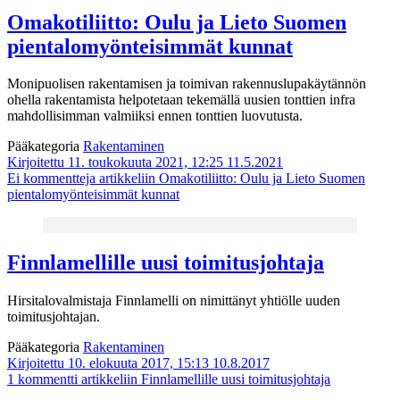
Omakotiliitto: Oulu ja Lieto Suomen
pientalomyönteisimmät kunnat
Monipuolisen rakentamisen ja toimivan rakennuslupakäytännön
ohella rakentamista helpotetaan tekemällä uusien tonttien infra
mahdollisimman valmiiksi ennen tonttien luovutusta.
Pääkategoria
Rakentaminen
Kirjoitettu 11. toukokuuta 2021, 12:25
11.5.2021
Ei kommentteja
artikkeliin Omakotiliitto: Oulu ja Lieto Suomen
pientalomyönteisimmät kunnat
Finnlamellille uusi toimitusjohtaja
Hirsitalovalmistaja Finnlamelli on nimittänyt yhtiölle uuden
toimitusjohtajan.
Pääkategoria
Rakentaminen
Kirjoitettu 10. elokuuta 2017, 15:13
10.8.2017
1 kommentti
artikkeliin Finnlamellille uusi toimitusjohtaja