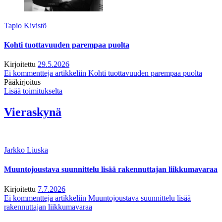
Tapio Kivistö
Kohti tuottavuuden parempaa puolta
Kirjoitettu
29.5.2026
Ei kommentteja
artikkeliin Kohti tuottavuuden parempaa puolta
Pääkirjoitus
Lisää toimitukselta
Vieraskynä
Jarkko Liuska
Muuntojoustava suunnittelu lisää rakennuttajan liikkumavaraa
Kirjoitettu
7.7.2026
Ei kommentteja
artikkeliin Muuntojoustava suunnittelu lisää
rakennuttajan liikkumavaraa