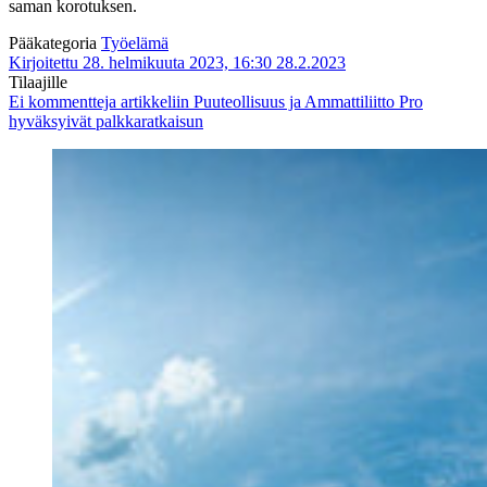
saman korotuksen.
Pääkategoria
Työelämä
Kirjoitettu 28. helmikuuta 2023, 16:30
28.2.2023
Tilaajille
Ei kommentteja
artikkeliin Puuteollisuus ja Ammattiliitto Pro
hyväksyivät palkkaratkaisun