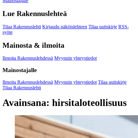
Mainostajalle
Lue Rakennuslehteä
Tilaa Rakennuslehti
Kirjaudu näköislehteen
Tilaa uutiskirje
RSS-
syöte
Mainosta & ilmoita
Ilmoita Rakennuslehdessä
Myynnin yhteystiedot
Mainostajalle
Ilmoita Rakennuslehdessä
Myynnin yhteystiedot
Tilaa uutiskirje
Tilaa Rakennuslehti
Avainsana:
hirsitaloteollisuus