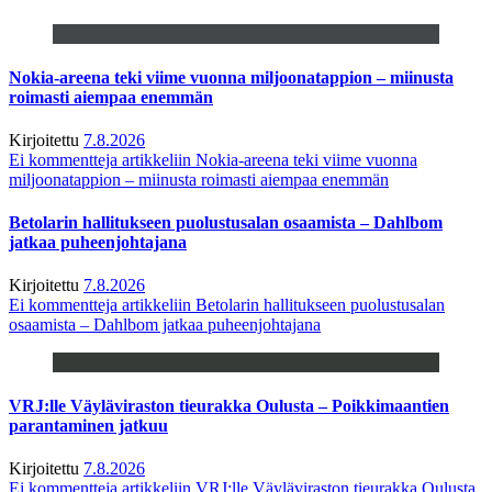
Nokia-areena teki viime vuonna miljoonatappion – miinusta
roimasti aiempaa enemmän
Kirjoitettu
7.8.2026
Ei kommentteja
artikkeliin Nokia-areena teki viime vuonna
miljoonatappion – miinusta roimasti aiempaa enemmän
Betolarin hallitukseen puolustusalan osaamista – Dahlbom
jatkaa puheenjohtajana
Kirjoitettu
7.8.2026
Ei kommentteja
artikkeliin Betolarin hallitukseen puolustusalan
osaamista – Dahlbom jatkaa puheenjohtajana
VRJ:lle Väyläviraston tieurakka Oulusta – Poikkimaantien
parantaminen jatkuu
Kirjoitettu
7.8.2026
Ei kommentteja
artikkeliin VRJ:lle Väyläviraston tieurakka Oulusta