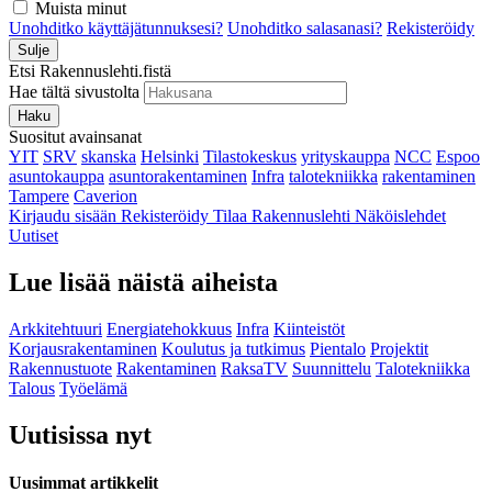
Muista minut
Unohditko käyttäjätunnuksesi?
Unohditko salasanasi?
Rekisteröidy
Sulje
Etsi Rakennuslehti.fistä
Hae tältä sivustolta
Haku
Suositut avainsanat
YIT
SRV
skanska
Helsinki
Tilastokeskus
yrityskauppa
NCC
Espoo
asuntokauppa
asuntorakentaminen
Infra
talotekniikka
rakentaminen
Tampere
Caverion
Kirjaudu sisään
Rekisteröidy
Tilaa Rakennuslehti
Näköislehdet
Uutiset
Lue lisää näistä aiheista
Arkkitehtuuri
Energiatehokkuus
Infra
Kiinteistöt
Korjausrakentaminen
Koulutus ja tutkimus
Pientalo
Projektit
Rakennustuote
Rakentaminen
RaksaTV
Suunnittelu
Talotekniikka
Talous
Työelämä
Uutisissa nyt
Uusimmat artikkelit