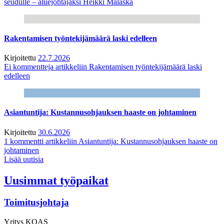
seudulle – aluejohtajaksi Heikki Malaska
Rakentamisen työntekijämäärä laski edelleen
Kirjoitettu
22.7.2026
Ei kommentteja
artikkeliin Rakentamisen työntekijämäärä laski
edelleen
Asiantuntija: Kustannusohjauksen haaste on johtaminen
Kirjoitettu
30.6.2026
1 kommentti
artikkeliin Asiantuntija: Kustannusohjauksen haaste on
johtaminen
Lisää uutisia
Uusimmat työpaikat
Toimitusjohtaja
Yritys
KOAS