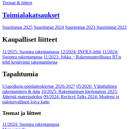
Teemat & liitteet
Toimialakatsaukset
Suurimmat 2025
Suurimmat 2024
Suurimmat 2023
Suurimmat 2022
Kaupalliset liitteet
11/2025: Suomea rakentamassa
12/2024: INFRA-lehti
11/2024:
Suomea rakentamassa
11/2023: Jokka − Rakennusteollisuus RT:n
lehti kestävästä rakentamisesta
Tapahtumia
Urapolkuja-oppilaitoskiertue 2026-2027
05/2026: Vähähiilinen
rakentaminen & data
10/2025: Rakentamisen kiertotalous 2025:
Jätteistä materiaaleiksi
09/2024: Recticel Talks 2024: Moderni ja
paloturvallinen loiva katto
Teemat ja liitteet
11/2024: Suomea rakentamassa