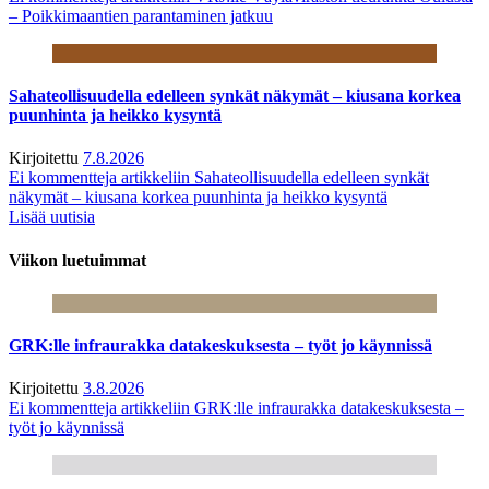
– Poikkimaantien parantaminen jatkuu
Sahateollisuudella edelleen synkät näkymät – kiusana korkea
puunhinta ja heikko kysyntä
Kirjoitettu
7.8.2026
Ei kommentteja
artikkeliin Sahateollisuudella edelleen synkät
näkymät – kiusana korkea puunhinta ja heikko kysyntä
Lisää uutisia
Viikon luetuimmat
GRK:lle infraurakka datakeskuksesta – työt jo käynnissä
Kirjoitettu
3.8.2026
Ei kommentteja
artikkeliin GRK:lle infraurakka datakeskuksesta –
työt jo käynnissä