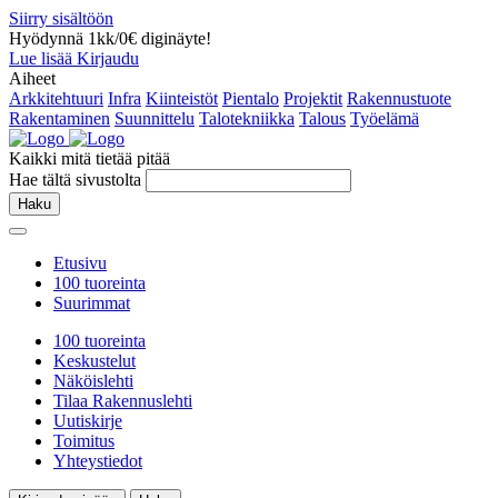
Siirry sisältöön
Hyödynnä 1kk/0€ diginäyte!
Lue lisää
Kirjaudu
Aiheet
Arkkitehtuuri
Infra
Kiinteistöt
Pientalo
Projektit
Rakennustuote
Rakentaminen
Suunnittelu
Talotekniikka
Talous
Työelämä
Kaikki mitä tietää pitää
Hae tältä sivustolta
Haku
Etusivu
100 tuoreinta
Suurimmat
100 tuoreinta
Keskustelut
Näköislehti
Tilaa Rakennuslehti
Uutiskirje
Toimitus
Yhteystiedot