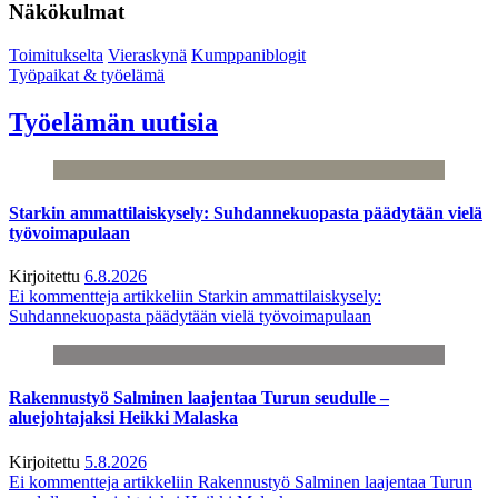
Näkökulmat
Toimitukselta
Vieraskynä
Kumppaniblogit
Työpaikat & työelämä
Työelämän uutisia
Starkin ammattilaiskysely: Suhdannekuopasta päädytään vielä
työvoimapulaan
Kirjoitettu
6.8.2026
Ei kommentteja
artikkeliin Starkin ammattilaiskysely:
Suhdannekuopasta päädytään vielä työvoimapulaan
Rakennustyö Salminen laajentaa Turun seudulle –
aluejohtajaksi Heikki Malaska
Kirjoitettu
5.8.2026
Ei kommentteja
artikkeliin Rakennustyö Salminen laajentaa Turun