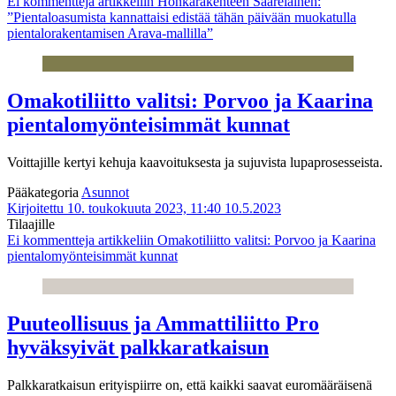
Ei kommentteja
artikkeliin Honkarakenteen Saarelainen:
”Pientaloasumista kannattaisi edistää tähän päivään muokatulla
pientalorakentamisen Arava-mallilla”
Omakotiliitto valitsi: Porvoo ja Kaarina
pientalomyönteisimmät kunnat
Voittajille kertyi kehuja kaavoituksesta ja sujuvista lupaprosesseista.
Pääkategoria
Asunnot
Kirjoitettu 10. toukokuuta 2023, 11:40
10.5.2023
Tilaajille
Ei kommentteja
artikkeliin Omakotiliitto valitsi: Porvoo ja Kaarina
pientalomyönteisimmät kunnat
Puuteollisuus ja Ammattiliitto Pro
hyväksyivät palkkaratkaisun
Palkkaratkaisun erityispiirre on, että kaikki saavat euromääräisenä