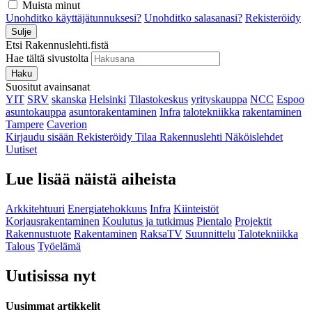
Muista minut
Unohditko käyttäjätunnuksesi?
Unohditko salasanasi?
Rekisteröidy
Sulje
Etsi Rakennuslehti.fistä
Hae tältä sivustolta
Haku
Suositut avainsanat
YIT
SRV
skanska
Helsinki
Tilastokeskus
yrityskauppa
NCC
Espoo
asuntokauppa
asuntorakentaminen
Infra
talotekniikka
rakentaminen
Tampere
Caverion
Kirjaudu sisään
Rekisteröidy
Tilaa Rakennuslehti
Näköislehdet
Uutiset
Lue lisää näistä aiheista
Arkkitehtuuri
Energiatehokkuus
Infra
Kiinteistöt
Korjausrakentaminen
Koulutus ja tutkimus
Pientalo
Projektit
Rakennustuote
Rakentaminen
RaksaTV
Suunnittelu
Talotekniikka
Talous
Työelämä
Uutisissa nyt
Uusimmat artikkelit