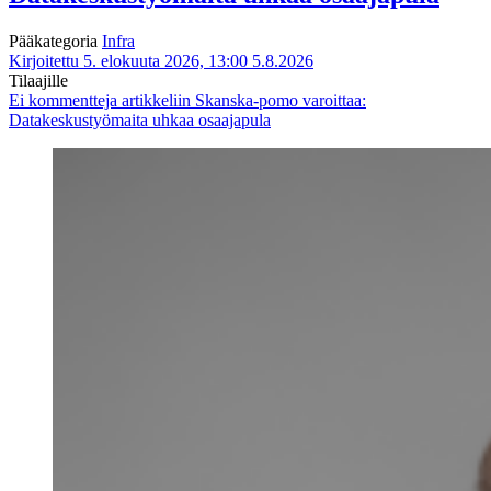
Pääkategoria
Infra
Kirjoitettu 5. elokuuta 2026, 13:00
5.8.2026
Tilaajille
Ei kommentteja
artikkeliin Skanska-pomo varoittaa:
Datakeskustyömaita uhkaa osaajapula