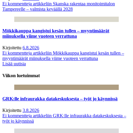
Ei kommentteja
artikkeliin Skanska rakentaa monitoimitalon
Tampereelle – valmista keväällä 2028
Mökkikauppa kangistui kesän tullen – myyntimäärät
miinuksella viime vuoteen verrattuna
Kirjoitettu
6.8.2026
Ei kommentteja
artikkeliin Mökkikauppa kangistui kesän tullen –
myyntimäärät miinuksella viime vuoteen verrattuna
Lisää uutisia
Viikon luetuimmat
GRK:lle infraurakka datakeskuksesta – työt jo käynnissä
Kirjoitettu
3.8.2026
Ei kommentteja
artikkeliin GRK:lle infraurakka datakeskuksesta –
työt jo käynnissä