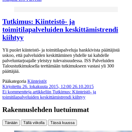
Tutkimus: Kiinteistö- ja
toimitilapalveluiden keskittämistrendi
kiihtyy
Yli puolet kiinteistö- ja toimitilapalveluja hankkivista päättäjistä
uskoo, että palveluiden keskittäminen yhdelle tai kahdelle
palveluntarjoajalle yleistyy tulevaisuudessa. ISS Palveluiden
Taloustutkimuksella teettämään tutkimukseen vastasi yli 300
päättäjää.
Pääkategoria
Kiinteistöt
Kirjoitettu 26. lokakuuta 2015, 12:00
26.10.2015
Ei kommentteja
artikkeliin Tutkimus: Kiinteistö- ja
toimitilapalveluiden keskittämistrendi kiihtyy
Rakennuslehden luetuimmat
Tänään
Tällä viikolla
Tässä kuussa