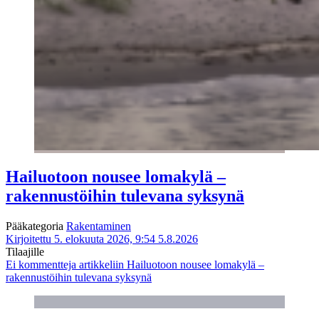
Hailuotoon nousee lomakylä –
rakennustöihin tulevana syksynä
Pääkategoria
Rakentaminen
Kirjoitettu 5. elokuuta 2026, 9:54
5.8.2026
Tilaajille
Ei kommentteja
artikkeliin Hailuotoon nousee lomakylä –
rakennustöihin tulevana syksynä