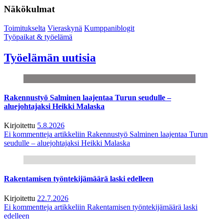
Näkökulmat
Toimitukselta
Vieraskynä
Kumppaniblogit
Työpaikat & työelämä
Työelämän uutisia
Rakennustyö Salminen laajentaa Turun seudulle –
aluejohtajaksi Heikki Malaska
Kirjoitettu
5.8.2026
Ei kommentteja
artikkeliin Rakennustyö Salminen laajentaa Turun
seudulle – aluejohtajaksi Heikki Malaska
Rakentamisen työntekijämäärä laski edelleen
Kirjoitettu
22.7.2026
Ei kommentteja
artikkeliin Rakentamisen työntekijämäärä laski
edelleen