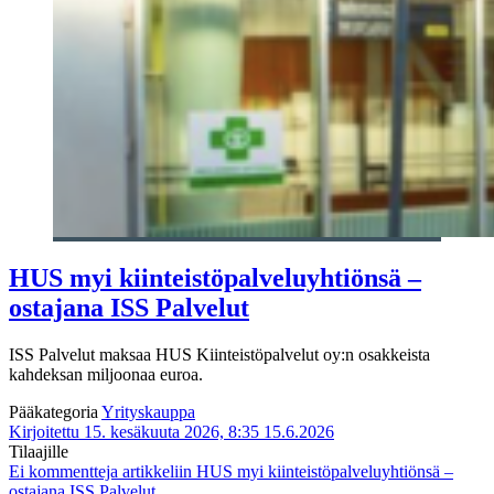
HUS myi kiinteistöpalveluyhtiönsä –
ostajana ISS Palvelut
ISS Palvelut maksaa HUS Kiinteistöpalvelut oy:n osakkeista
kahdeksan miljoonaa euroa.
Pääkategoria
Yrityskauppa
Kirjoitettu 15. kesäkuuta 2026, 8:35
15.6.2026
Tilaajille
Ei kommentteja
artikkeliin HUS myi kiinteistöpalveluyhtiönsä –
ostajana ISS Palvelut