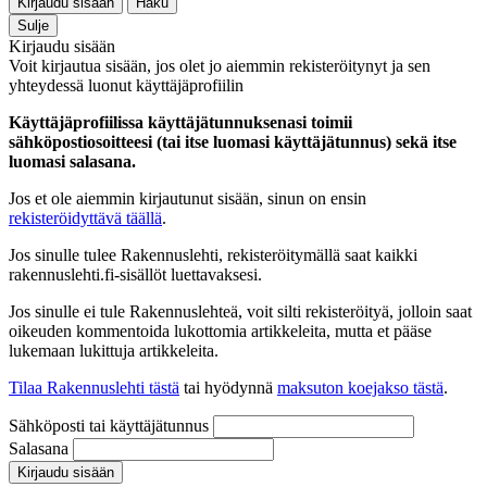
Kirjaudu sisään
Haku
Sulje
Kirjaudu sisään
Voit kirjautua sisään, jos olet jo aiemmin rekisteröitynyt ja sen
yhteydessä luonut käyttäjäprofiilin
Käyttäjäprofiilissa käyttäjätunnuksenasi toimii
sähköpostiosoitteesi (tai itse luomasi käyttäjätunnus) sekä itse
luomasi salasana.
Jos et ole aiemmin kirjautunut sisään, sinun on ensin
rekisteröidyttävä täällä
.
Jos sinulle tulee Rakennuslehti, rekisteröitymällä saat kaikki
rakennuslehti.fi-sisällöt luettavaksesi.
Jos sinulle ei tule Rakennuslehteä, voit silti rekisteröityä, jolloin saat
oikeuden kommentoida lukottomia artikkeleita, mutta et pääse
lukemaan lukittuja artikkeleita.
Tilaa Rakennuslehti tästä
tai hyödynnä
maksuton koejakso tästä
.
Sähköposti tai käyttäjätunnus
Salasana
Kirjaudu sisään