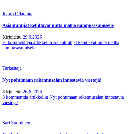
Jethro Ollaranta
Asiantuntijat kehittävät uutta mallia kampusasumiselle
Kirjoitettu
29.6.2026
Ei kommentteja
artikkeliin Asiantuntijat kehittävät uutta mallia
kampusasumiselle
Tarkastaja
Nyt pohtimaan rakennusalan innostavia viestejä!
Kirjoitettu
26.6.2026
8 kommenttia
artikkeliin Nyt pohtimaan rakennusalan innostavia
viestejä!
Sari Suominen