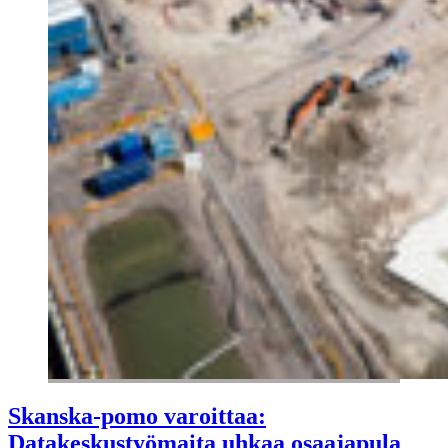
Skanska-pomo varoittaa:
Datakeskustyömaita uhkaa osaajapula