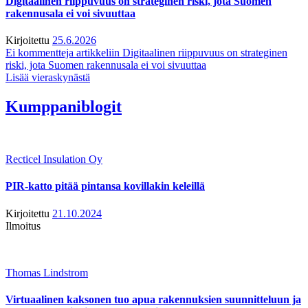
Digitaalinen riippuvuus on strateginen riski, jota Suomen
rakennusala ei voi sivuuttaa
Kirjoitettu
25.6.2026
Ei kommentteja
artikkeliin Digitaalinen riippuvuus on strateginen
riski, jota Suomen rakennusala ei voi sivuuttaa
Lisää vieraskynästä
Kumppaniblogit
Recticel Insulation Oy
PIR-katto pitää pintansa kovillakin keleillä
Kirjoitettu
21.10.2024
Ilmoitus
Thomas Lindstrom
Virtuaalinen kaksonen tuo apua rakennuksien suunnitteluun ja