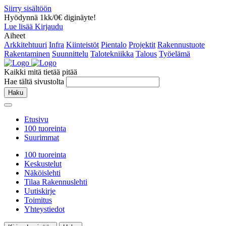
Siirry sisältöön
Hyödynnä 1kk/0€ diginäyte!
Lue lisää
Kirjaudu
Aiheet
Arkkitehtuuri
Infra
Kiinteistöt
Pientalo
Projektit
Rakennustuote
Rakentaminen
Suunnittelu
Talotekniikka
Talous
Työelämä
Kaikki mitä tietää pitää
Hae tältä sivustolta
Haku
Etusivu
100 tuoreinta
Suurimmat
100 tuoreinta
Keskustelut
Näköislehti
Tilaa Rakennuslehti
Uutiskirje
Toimitus
Yhteystiedot