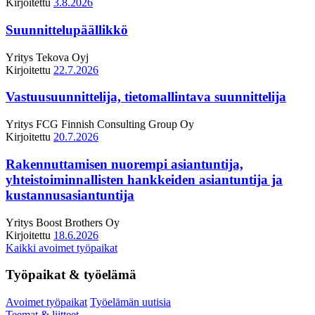
Kirjoitettu
3.8.2026
Suunnittelupäällikkö
Yritys
Tekova Oyj
Kirjoitettu
22.7.2026
Vastuusuunnittelija, tietomallintava suunnittelija
Yritys
FCG Finnish Consulting Group Oy
Kirjoitettu
20.7.2026
Rakennuttamisen nuorempi asiantuntija,
yhteistoiminnallisten hankkeiden asiantuntija ja
kustannusasiantuntija
Yritys
Boost Brothers Oy
Kirjoitettu
18.6.2026
Kaikki avoimet työpaikat
Työpaikat & työelämä
Avoimet työpaikat
Työelämän uutisia
Teemat & liitteet