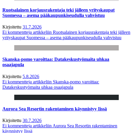
Ruotsalainen korjausrakentaja teki jälleen yrityskaupat
Suomessa – asema pääkaupunkiseudulla vahvistuu
Kirjoitettu
31.7.2026
Ei kommentteja
artikkeliin Ruotsalainen korjausrakentaja teki jälleen
yrityskaupat Suomessa – asema pääkaupunkiseudulla vahvistuu
Skanska-pomo varoittaa: Datakeskustyömaita uhkaa
osaajapula
Kirjoitettu
5.8.2026
Ei kommentteja
artikkeliin Skanska-pomo varoittaa:
Datakeskustyömaita uhkaa osaajapula
Aurora Sea Resortin rakentaminen käynnistyy Iissä
Kirjoitettu
30.7.2026
Ei kommentteja
artikkeliin Aurora Sea Resortin rakentaminen
käynnistyy Iissä