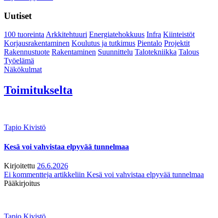
Uutiset
100 tuoreinta
Arkkitehtuuri
Energiatehokkuus
Infra
Kiinteistöt
Korjausrakentaminen
Koulutus ja tutkimus
Pientalo
Projektit
Rakennustuote
Rakentaminen
Suunnittelu
Talotekniikka
Talous
Työelämä
Näkökulmat
Toimitukselta
Tapio Kivistö
Kesä voi vahvistaa elpyvää tunnelmaa
Kirjoitettu
26.6.2026
Ei kommentteja
artikkeliin Kesä voi vahvistaa elpyvää tunnelmaa
Pääkirjoitus
Tapio Kivistö