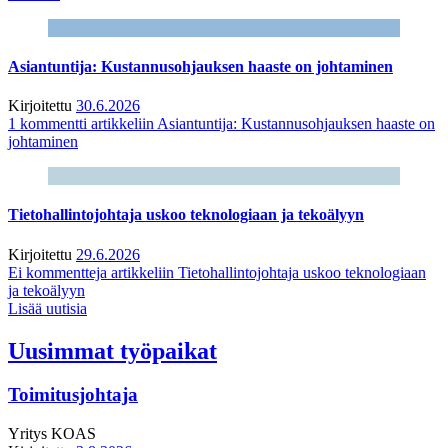
Asiantuntija: Kustannusohjauksen haaste on johtaminen
Kirjoitettu
30.6.2026
1 kommentti
artikkeliin Asiantuntija: Kustannusohjauksen haaste on
johtaminen
Tietohallintojohtaja uskoo teknologiaan ja tekoälyyn
Kirjoitettu
29.6.2026
Ei kommentteja
artikkeliin Tietohallintojohtaja uskoo teknologiaan
ja tekoälyyn
Lisää uutisia
Uusimmat työpaikat
Toimitusjohtaja
Yritys
KOAS