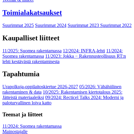
Toimialakatsaukset
Suurimmat 2025
Suurimmat 2024
Suurimmat 2023
Suurimmat 2022
Kaupalliset liitteet
11/2025: Suomea rakentamassa
12/2024: INFRA-lehti
11/2024:
Suomea rakentamassa
11/2023: Jokka − Rakennusteollisuus RT:n
lehti kestävästä rakentamisesta
Tapahtumia
Urapolkuja-oppilaitoskiertue 2026-2027
05/2026: Vähähiilinen
rakentaminen & data
10/2025: Rakentamisen kiertotalous 2025:
Jätteistä materiaaleiksi
09/2024: Recticel Talks 2024: Moderni ja
paloturvallinen loiva katto
Teemat ja liitteet
11/2024: Suomea rakentamassa
Mainostajalle