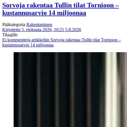
Sorvoja rakentaa Tullin tilat Tornioon –
kustannusarvio 14 miljoonaa
Pääkategoria
Rakentaminen
Kirjoitettu 5. elokuuta 2026, 10:21
5.8.2026
Tilaajille
Ei kommentteja
artikkeliin Sorvoja rakentaa Tullin tilat Tornioon –
kustannusarvio 14 miljoonaa