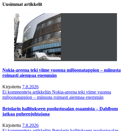
Uusimmat artikkelit
Nokia-areena teki viime vuonna miljoonatappion – miinusta
roimasti aiempaa enemmän
Kirjoitettu
7.8.2026
Ei kommentteja
artikkeliin Nokia-areena teki viime vuonna
miljoonatappion – miinusta roimasti aiempaa enemmän
Betolarin hallitukseen puolustusalan osaamista – Dahlbom
jatkaa puheenjohtajana
Kirjoitettu
7.8.2026
Ei kommentteja
artikkeliin Betolarin hallitukseen puolustusalan