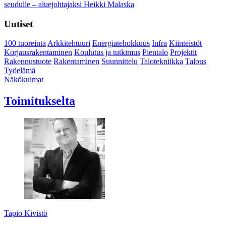
seudulle – aluejohtajaksi Heikki Malaska
Uutiset
100 tuoreinta
Arkkitehtuuri
Energiatehokkuus
Infra
Kiinteistöt
Korjausrakentaminen
Koulutus ja tutkimus
Pientalo
Projektit
Rakennustuote
Rakentaminen
Suunnittelu
Talotekniikka
Talous
Työelämä
Näkökulmat
Toimitukselta
Tapio Kivistö