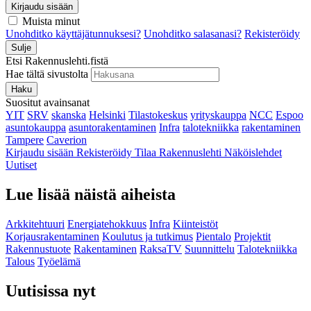
Kirjaudu sisään
Muista minut
Unohditko käyttäjätunnuksesi?
Unohditko salasanasi?
Rekisteröidy
Sulje
Etsi Rakennuslehti.fistä
Hae tältä sivustolta
Haku
Suositut avainsanat
YIT
SRV
skanska
Helsinki
Tilastokeskus
yrityskauppa
NCC
Espoo
asuntokauppa
asuntorakentaminen
Infra
talotekniikka
rakentaminen
Tampere
Caverion
Kirjaudu sisään
Rekisteröidy
Tilaa Rakennuslehti
Näköislehdet
Uutiset
Lue lisää näistä aiheista
Arkkitehtuuri
Energiatehokkuus
Infra
Kiinteistöt
Korjausrakentaminen
Koulutus ja tutkimus
Pientalo
Projektit
Rakennustuote
Rakentaminen
RaksaTV
Suunnittelu
Talotekniikka
Talous
Työelämä
Uutisissa nyt