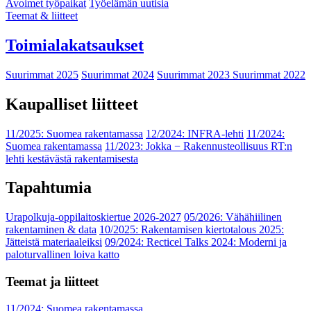
Avoimet työpaikat
Työelämän uutisia
Teemat & liitteet
Toimialakatsaukset
Suurimmat 2025
Suurimmat 2024
Suurimmat 2023
Suurimmat 2022
Kaupalliset liitteet
11/2025: Suomea rakentamassa
12/2024: INFRA-lehti
11/2024:
Suomea rakentamassa
11/2023: Jokka − Rakennusteollisuus RT:n
lehti kestävästä rakentamisesta
Tapahtumia
Urapolkuja-oppilaitoskiertue 2026-2027
05/2026: Vähähiilinen
rakentaminen & data
10/2025: Rakentamisen kiertotalous 2025:
Jätteistä materiaaleiksi
09/2024: Recticel Talks 2024: Moderni ja
paloturvallinen loiva katto
Teemat ja liitteet
11/2024: Suomea rakentamassa