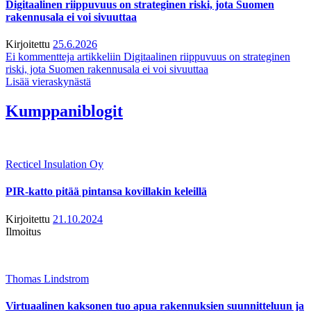
Digitaalinen riippuvuus on strateginen riski, jota Suomen
rakennusala ei voi sivuuttaa
Kirjoitettu
25.6.2026
Ei kommentteja
artikkeliin Digitaalinen riippuvuus on strateginen
riski, jota Suomen rakennusala ei voi sivuuttaa
Lisää vieraskynästä
Kumppaniblogit
Recticel Insulation Oy
PIR-katto pitää pintansa kovillakin keleillä
Kirjoitettu
21.10.2024
Ilmoitus
Thomas Lindstrom
Virtuaalinen kaksonen tuo apua rakennuksien suunnitteluun ja