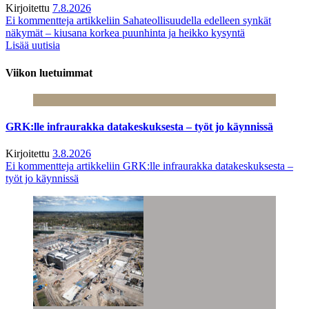
Kirjoitettu
7.8.2026
Ei kommentteja
artikkeliin Sahateollisuudella edelleen synkät
näkymät – kiusana korkea puunhinta ja heikko kysyntä
Lisää uutisia
Viikon luetuimmat
GRK:lle infraurakka datakeskuksesta – työt jo käynnissä
Kirjoitettu
3.8.2026
Ei kommentteja
artikkeliin GRK:lle infraurakka datakeskuksesta –
työt jo käynnissä