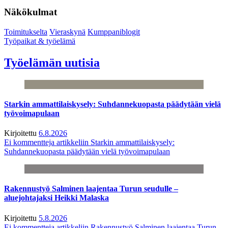
Näkökulmat
Toimitukselta
Vieraskynä
Kumppaniblogit
Työpaikat & työelämä
Työelämän uutisia
Starkin ammattilaiskysely: Suhdannekuopasta päädytään vielä
työvoimapulaan
Kirjoitettu
6.8.2026
Ei kommentteja
artikkeliin Starkin ammattilaiskysely:
Suhdannekuopasta päädytään vielä työvoimapulaan
Rakennustyö Salminen laajentaa Turun seudulle –
aluejohtajaksi Heikki Malaska
Kirjoitettu
5.8.2026
Ei kommentteja
artikkeliin Rakennustyö Salminen laajentaa Turun