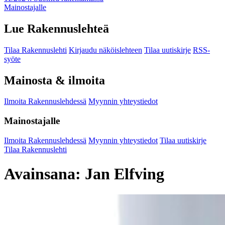
Mainostajalle
Lue Rakennuslehteä
Tilaa Rakennuslehti
Kirjaudu näköislehteen
Tilaa uutiskirje
RSS-
syöte
Mainosta & ilmoita
Ilmoita Rakennuslehdessä
Myynnin yhteystiedot
Mainostajalle
Ilmoita Rakennuslehdessä
Myynnin yhteystiedot
Tilaa uutiskirje
Tilaa Rakennuslehti
Avainsana:
Jan Elfving