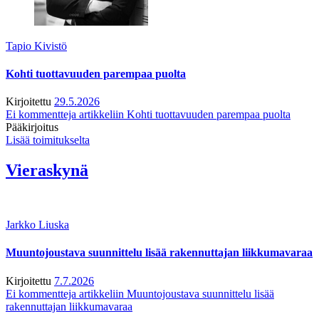
Tapio Kivistö
Kohti tuottavuuden parempaa puolta
Kirjoitettu
29.5.2026
Ei kommentteja
artikkeliin Kohti tuottavuuden parempaa puolta
Pääkirjoitus
Lisää toimitukselta
Vieraskynä
Jarkko Liuska
Muuntojoustava suunnittelu lisää rakennuttajan liikkumavaraa
Kirjoitettu
7.7.2026
Ei kommentteja
artikkeliin Muuntojoustava suunnittelu lisää
rakennuttajan liikkumavaraa