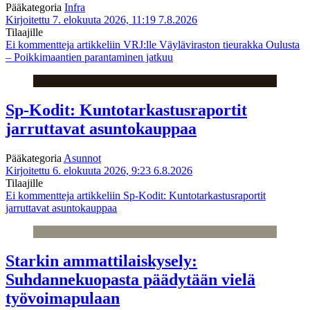
Pääkategoria
Infra
Kirjoitettu 7. elokuuta 2026, 11:19
7.8.2026
Tilaajille
Ei kommentteja
artikkeliin VRJ:lle Väyläviraston tieurakka Oulusta
– Poikkimaantien parantaminen jatkuu
Sp-Kodit: Kuntotarkastusraportit
jarruttavat asuntokauppaa
Pääkategoria
Asunnot
Kirjoitettu 6. elokuuta 2026, 9:23
6.8.2026
Tilaajille
Ei kommentteja
artikkeliin Sp-Kodit: Kuntotarkastusraportit
jarruttavat asuntokauppaa
Starkin ammattilaiskysely:
Suhdannekuopasta päädytään vielä
työvoimapulaan