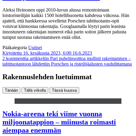
Aleksi Heinonen oppi 2010-luvun alussa remontoimaan
loistoristeilijän kaikki 1500 hotellihuonetta kahdessa viikossa. Hän
ajatteli, että hankkeessa sovelletut Porschen tahtituotanto-opit
voisivat kiinnostaa rakentajia. Googlaamalla löytyi parin leanista
innostuneen rakentajan numerot eikä parin soiton jälkeen paluuta
tumput suorana rakentamiseen enää ollut.
Pääkategoria
Uutiset
Kirjoitettu 16. kesäkuuta 2023, 6:00
16.6.2023
2 kommenttia
artikkeliin Pari puhelinsoittoa mullisti rakentamisen –
tahtituotantoon lähdettiin Porschen ja risteilijäalusten vauhdittamana
Rakennuslehden luetuimmat
Tänään
Tällä viikolla
Tässä kuussa
Nokia-areena teki viime vuonna
miljoonatappion – miinusta roimasti
aiempaa enemmän