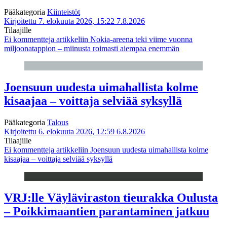
Pääkategoria
Kiinteistöt
Kirjoitettu 7. elokuuta 2026, 15:22
7.8.2026
Tilaajille
Ei kommentteja
artikkeliin Nokia-areena teki viime vuonna
miljoonatappion – miinusta roimasti aiempaa enemmän
Joensuun uudesta uimahallista kolme
kisaajaa – voittaja selviää syksyllä
Pääkategoria
Talous
Kirjoitettu 6. elokuuta 2026, 12:59
6.8.2026
Tilaajille
Ei kommentteja
artikkeliin Joensuun uudesta uimahallista kolme
kisaajaa – voittaja selviää syksyllä
VRJ:lle Väyläviraston tieurakka Oulusta
– Poikkimaantien parantaminen jatkuu