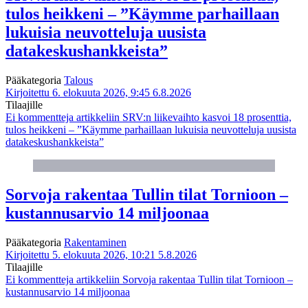
tulos heikkeni – ”Käymme parhaillaan
lukuisia neuvotteluja uusista
datakeskushankkeista”
Pääkategoria
Talous
Kirjoitettu 6. elokuuta 2026, 9:45
6.8.2026
Tilaajille
Ei kommentteja
artikkeliin SRV:n liikevaihto kasvoi 18 prosenttia,
tulos heikkeni – ”Käymme parhaillaan lukuisia neuvotteluja uusista
datakeskushankkeista”
Sorvoja rakentaa Tullin tilat Tornioon –
kustannusarvio 14 miljoonaa
Pääkategoria
Rakentaminen
Kirjoitettu 5. elokuuta 2026, 10:21
5.8.2026
Tilaajille
Ei kommentteja
artikkeliin Sorvoja rakentaa Tullin tilat Tornioon –
kustannusarvio 14 miljoonaa