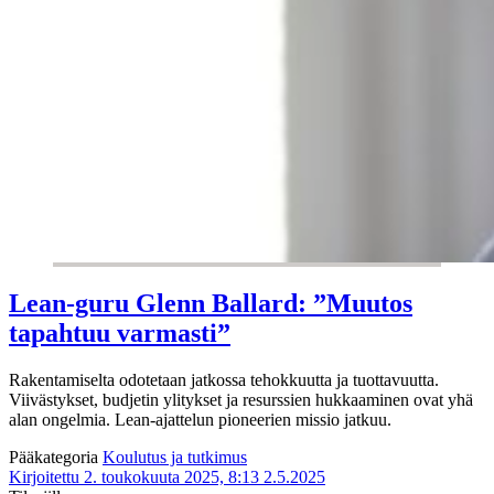
Lean-guru Glenn Ballard: ”Muutos
tapahtuu varmasti”
Rakentamiselta odotetaan jatkossa tehokkuutta ja tuottavuutta.
Viivästykset, budjetin ylitykset ja resurssien hukkaaminen ovat yhä
alan ongelmia. Lean-ajattelun pioneerien missio jatkuu.
Pääkategoria
Koulutus ja tutkimus
Kirjoitettu 2. toukokuuta 2025, 8:13
2.5.2025