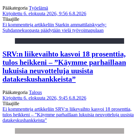
Pääkategoria
Työelämä
Kirjoitettu 6. elokuuta 2026, 9:56
6.8.2026
Tilaajille
Ei kommentteja
artikkeliin Starkin ammattilaiskysely:
Suhdannekuopasta päädytään vielä työvoimapulaan
SRV:n liikevaihto kasvoi 18 prosenttia,
tulos heikkeni – ”Käymme parhaillaan
lukuisia neuvotteluja uusista
datakeskushankkeista”
Pääkategoria
Talous
Kirjoitettu 6. elokuuta 2026, 9:45
6.8.2026
Tilaajille
Ei kommentteja
artikkeliin SRV:n liikevaihto kasvoi 18 prosenttia,
tulos heikkeni – ”Käymme parhaillaan lukuisia neuvotteluja uusista
datakeskushankkeista”