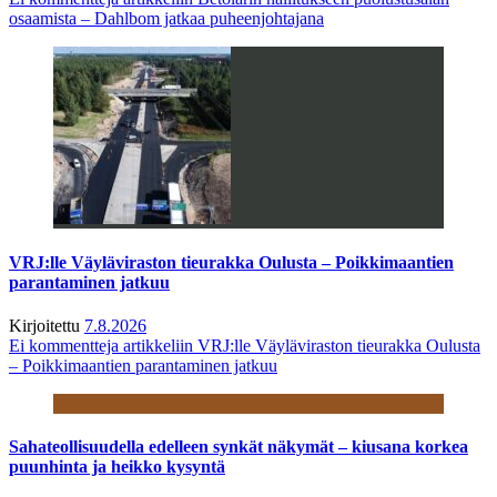
osaamista – Dahlbom jatkaa puheenjohtajana
VRJ:lle Väyläviraston tieurakka Oulusta – Poikkimaantien
parantaminen jatkuu
Kirjoitettu
7.8.2026
Ei kommentteja
artikkeliin VRJ:lle Väyläviraston tieurakka Oulusta
– Poikkimaantien parantaminen jatkuu
Sahateollisuudella edelleen synkät näkymät – kiusana korkea
puunhinta ja heikko kysyntä