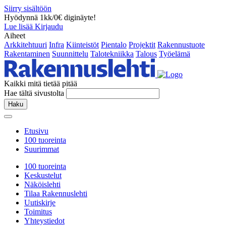
Siirry sisältöön
Hyödynnä 1kk/0€ diginäyte!
Lue lisää
Kirjaudu
Aiheet
Arkkitehtuuri
Infra
Kiinteistöt
Pientalo
Projektit
Rakennustuote
Rakentaminen
Suunnittelu
Talotekniikka
Talous
Työelämä
Kaikki mitä tietää pitää
Hae tältä sivustolta
Haku
Etusivu
100 tuoreinta
Suurimmat
100 tuoreinta
Keskustelut
Näköislehti
Tilaa Rakennuslehti
Uutiskirje
Toimitus
Yhteystiedot