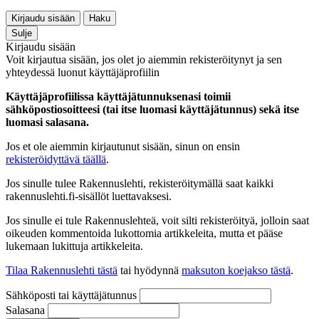
Kirjaudu sisään
Haku
Sulje
Kirjaudu sisään
Voit kirjautua sisään, jos olet jo aiemmin rekisteröitynyt ja sen
yhteydessä luonut käyttäjäprofiilin
Käyttäjäprofiilissa käyttäjätunnuksenasi toimii
sähköpostiosoitteesi (tai itse luomasi käyttäjätunnus) sekä itse
luomasi salasana.
Jos et ole aiemmin kirjautunut sisään, sinun on ensin
rekisteröidyttävä täällä
.
Jos sinulle tulee Rakennuslehti, rekisteröitymällä saat kaikki
rakennuslehti.fi-sisällöt luettavaksesi.
Jos sinulle ei tule Rakennuslehteä, voit silti rekisteröityä, jolloin saat
oikeuden kommentoida lukottomia artikkeleita, mutta et pääse
lukemaan lukittuja artikkeleita.
Tilaa Rakennuslehti tästä
tai hyödynnä
maksuton koejakso tästä
.
Sähköposti tai käyttäjätunnus
Salasana