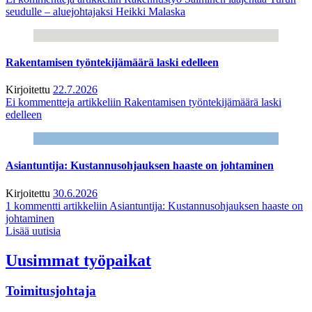
seudulle – aluejohtajaksi Heikki Malaska
Rakentamisen työntekijämäärä laski edelleen
Kirjoitettu
22.7.2026
Ei kommentteja
artikkeliin Rakentamisen työntekijämäärä laski
edelleen
Asiantuntija: Kustannusohjauksen haaste on johtaminen
Kirjoitettu
30.6.2026
1 kommentti
artikkeliin Asiantuntija: Kustannusohjauksen haaste on
johtaminen
Lisää uutisia
Uusimmat työpaikat
Toimitusjohtaja