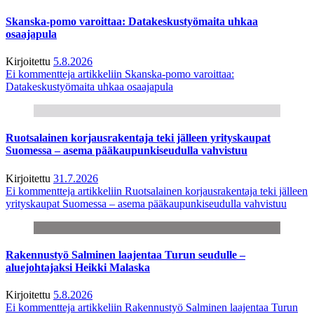
Skanska-pomo varoittaa: Datakeskustyömaita uhkaa
osaajapula
Kirjoitettu
5.8.2026
Ei kommentteja
artikkeliin Skanska-pomo varoittaa:
Datakeskustyömaita uhkaa osaajapula
Ruotsalainen korjausrakentaja teki jälleen yrityskaupat
Suomessa – asema pääkaupunkiseudulla vahvistuu
Kirjoitettu
31.7.2026
Ei kommentteja
artikkeliin Ruotsalainen korjausrakentaja teki jälleen
yrityskaupat Suomessa – asema pääkaupunkiseudulla vahvistuu
Rakennustyö Salminen laajentaa Turun seudulle –
aluejohtajaksi Heikki Malaska
Kirjoitettu
5.8.2026
Ei kommentteja
artikkeliin Rakennustyö Salminen laajentaa Turun