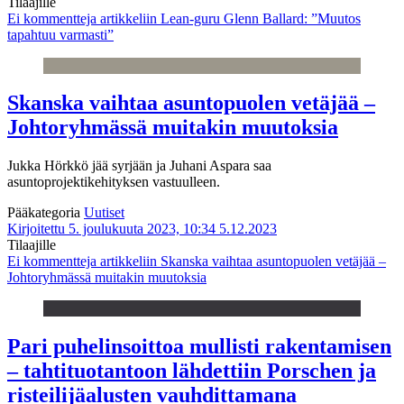
Tilaajille
Ei kommentteja
artikkeliin Lean-guru Glenn Ballard: ”Muutos
tapahtuu varmasti”
Skanska vaihtaa asuntopuolen vetäjää –
Johtoryhmässä muitakin muutoksia
Jukka Hörkkö jää syrjään ja Juhani Aspara saa
asuntoprojektikehityksen vastuulleen.
Pääkategoria
Uutiset
Kirjoitettu 5. joulukuuta 2023, 10:34
5.12.2023
Tilaajille
Ei kommentteja
artikkeliin Skanska vaihtaa asuntopuolen vetäjää –
Johtoryhmässä muitakin muutoksia
Pari puhelinsoittoa mullisti rakentamisen
– tahtituotantoon lähdettiin Porschen ja
risteilijäalusten vauhdittamana