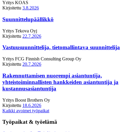
Yritys
KOAS
Kirjoitettu
3.8.2026
Suunnittelupäällikkö
Yritys
Tekova Oyj
Kirjoitettu
22.7.2026
Vastuusuunnittelija, tietomallintava suunnittelija
Yritys
FCG Finnish Consulting Group Oy
Kirjoitettu
20.7.2026
Rakennuttamisen nuorempi asiantuntija,
yhteistoiminnallisten hankkeiden asiantuntija ja
kustannusasiantuntija
Yritys
Boost Brothers Oy
Kirjoitettu
18.6.2026
Kaikki avoimet työpaikat
Työpaikat & työelämä