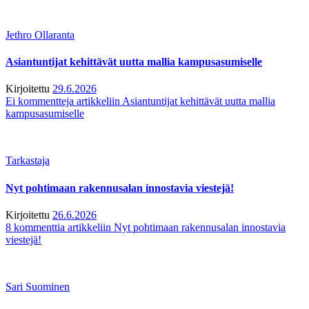
Jethro Ollaranta
Asiantuntijat kehittävät uutta mallia kampusasumiselle
Kirjoitettu
29.6.2026
Ei kommentteja
artikkeliin Asiantuntijat kehittävät uutta mallia
kampusasumiselle
Tarkastaja
Nyt pohtimaan rakennusalan innostavia viestejä!
Kirjoitettu
26.6.2026
8 kommenttia
artikkeliin Nyt pohtimaan rakennusalan innostavia
viestejä!
Sari Suominen