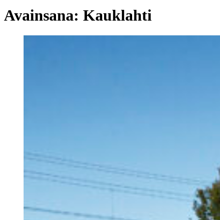
Avainsana:
Kauklahti