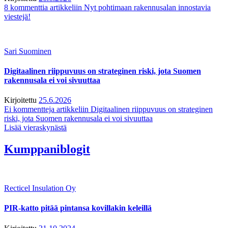
8 kommenttia
artikkeliin Nyt pohtimaan rakennusalan innostavia
viestejä!
Sari Suominen
Digitaalinen riippuvuus on strateginen riski, jota Suomen
rakennusala ei voi sivuuttaa
Kirjoitettu
25.6.2026
Ei kommentteja
artikkeliin Digitaalinen riippuvuus on strateginen
riski, jota Suomen rakennusala ei voi sivuuttaa
Lisää vieraskynästä
Kumppaniblogit
Recticel Insulation Oy
PIR-katto pitää pintansa kovillakin keleillä