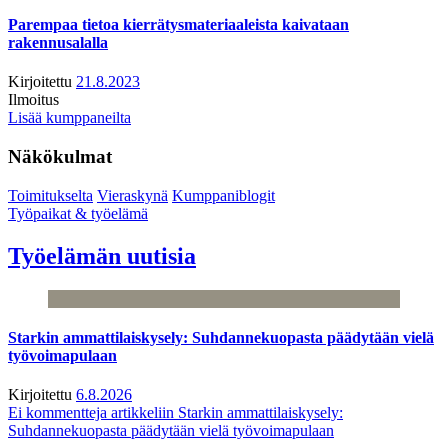
Parempaa tietoa kierrätysmateriaaleista kaivataan
rakennusalalla
Kirjoitettu
21.8.2023
Ilmoitus
Lisää kumppaneilta
Näkökulmat
Toimitukselta
Vieraskynä
Kumppaniblogit
Työpaikat & työelämä
Työelämän uutisia
Starkin ammattilaiskysely: Suhdannekuopasta päädytään vielä
työvoimapulaan
Kirjoitettu
6.8.2026
Ei kommentteja
artikkeliin Starkin ammattilaiskysely:
Suhdannekuopasta päädytään vielä työvoimapulaan