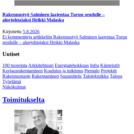
Rakennustyö Salminen laajentaa Turun seudulle –
aluejohtajaksi Heikki Malaska
Kirjoitettu
5.8.2026
Ei kommentteja
artikkeliin Rakennustyö Salminen laajentaa Turun
seudulle – aluejohtajaksi Heikki Malaska
Uutiset
100 tuoreinta
Arkkitehtuuri
Energiatehokkuus
Infra
Kiinteistöt
Korjausrakentaminen
Koulutus ja tutkimus
Pientalo
Projektit
Rakennustuote
Rakentaminen
Suunnittelu
Talotekniikka
Talous
Työelämä
Näkökulmat
Toimitukselta