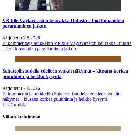
VRJ:lle Väyläviraston tieurakka Oulusta – Poikkimaantien
parantaminen jatkuu
Kirjoitettu
7.8.2026
Ei kommentteja
artikkeliin VRJ:lle Väyläviraston tieurakka Oulusta
– Poikkimaantien parantaminen jatkuu
Sahateollisuudella edelleen synkät näkymät – kiusana korkea
puunhinta ja heikko kysyntä
Kirjoitettu
7.8.2026
Ei kommentteja
artikkeliin Sahateollisuudella edelleen synkät
näkymät – kiusana korkea puunhinta ja heikko kysyntä
Lisää uutisia
Viikon luetuimmat