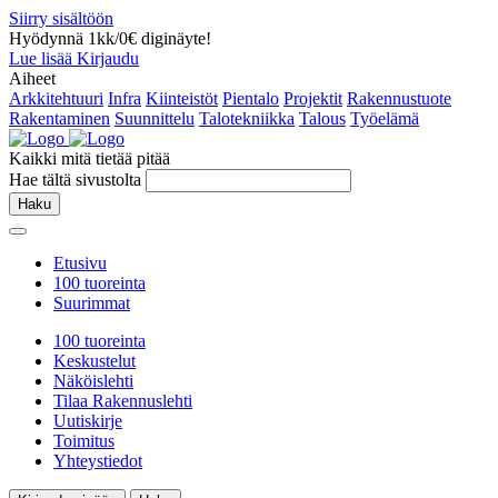
Siirry sisältöön
Hyödynnä 1kk/0€ diginäyte!
Lue lisää
Kirjaudu
Aiheet
Arkkitehtuuri
Infra
Kiinteistöt
Pientalo
Projektit
Rakennustuote
Rakentaminen
Suunnittelu
Talotekniikka
Talous
Työelämä
Kaikki mitä tietää pitää
Hae tältä sivustolta
Haku
Etusivu
100 tuoreinta
Suurimmat
100 tuoreinta
Keskustelut
Näköislehti
Tilaa Rakennuslehti
Uutiskirje
Toimitus
Yhteystiedot