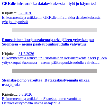
GRK:lle infraurakka datakeskuksesta – työt jo käynnissä
Kirjoitettu
3.8.2026
Ei kommentteja
artikkeliin GRK:lle infraurakka datakeskuksesta –
työt jo käynnissä
Ruotsalainen korjausrakentaja teki jälleen yrityskaupat
Suomessa – asema pääkaupunkiseudulla vahvistuu
Kirjoitettu
31.7.2026
Ei kommentteja
artikkeliin Ruotsalainen korjausrakentaja teki jälleen
yrityskaupat Suomessa – asema pääkaupunkiseudulla vahvistuu
Skanska-pomo varoittaa: Datakeskustyömaita uhkaa
osaajapula
Kirjoitettu
5.8.2026
Ei kommentteja
artikkeliin Skanska-pomo varoittaa:
Datakeskustyömaita uhkaa osaajapula