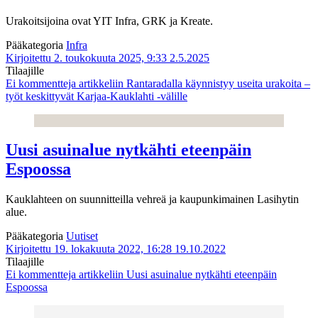
Urakoitsijoina ovat YIT Infra, GRK ja Kreate.
Pääkategoria
Infra
Kirjoitettu 2. toukokuuta 2025, 9:33
2.5.2025
Tilaajille
Ei kommentteja
artikkeliin Rantaradalla käynnistyy useita urakoita –
työt keskittyvät Karjaa-Kauklahti -välille
Uusi asuinalue nytkähti eteenpäin
Espoossa
Kauklahteen on suunnitteilla vehreä ja kaupunkimainen Lasihytin
alue.
Pääkategoria
Uutiset
Kirjoitettu 19. lokakuuta 2022, 16:28
19.10.2022
Tilaajille
Ei kommentteja
artikkeliin Uusi asuinalue nytkähti eteenpäin
Espoossa