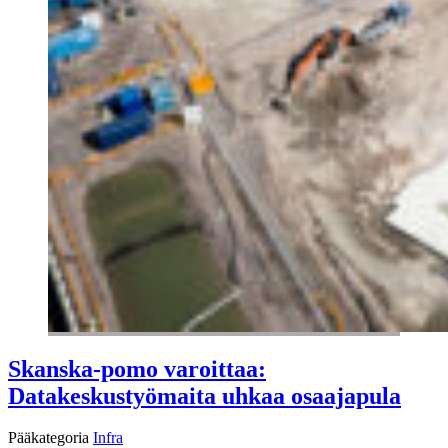
Skanska-pomo varoittaa:
Datakeskustyömaita uhkaa osaajapula
Pääkategoria
Infra