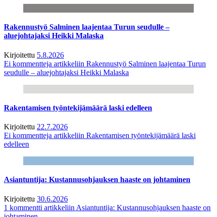
Rakennustyö Salminen laajentaa Turun seudulle –
aluejohtajaksi Heikki Malaska
Kirjoitettu
5.8.2026
Ei kommentteja
artikkeliin Rakennustyö Salminen laajentaa Turun
seudulle – aluejohtajaksi Heikki Malaska
Rakentamisen työntekijämäärä laski edelleen
Kirjoitettu
22.7.2026
Ei kommentteja
artikkeliin Rakentamisen työntekijämäärä laski
edelleen
Asiantuntija: Kustannusohjauksen haaste on johtaminen
Kirjoitettu
30.6.2026
1 kommentti
artikkeliin Asiantuntija: Kustannusohjauksen haaste on
johtaminen