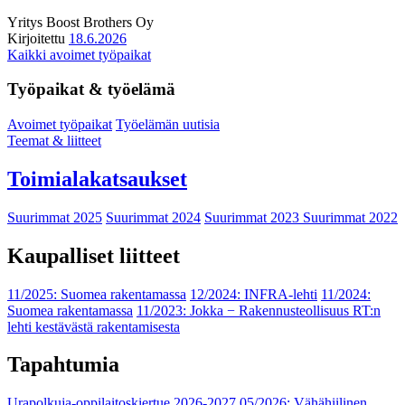
Yritys
Boost Brothers Oy
Kirjoitettu
18.6.2026
Kaikki avoimet työpaikat
Työpaikat & työelämä
Avoimet työpaikat
Työelämän uutisia
Teemat & liitteet
Toimialakatsaukset
Suurimmat 2025
Suurimmat 2024
Suurimmat 2023
Suurimmat 2022
Kaupalliset liitteet
11/2025: Suomea rakentamassa
12/2024: INFRA-lehti
11/2024:
Suomea rakentamassa
11/2023: Jokka − Rakennusteollisuus RT:n
lehti kestävästä rakentamisesta
Tapahtumia
Urapolkuja-oppilaitoskiertue 2026-2027
05/2026: Vähähiilinen