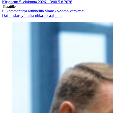
Kirjoitettu 5. elokuuta 2026, 13:00
5.8.2026
Tilaajille
Ei kommentteja
artikkeliin Skanska-pomo varoittaa:
Datakeskustyömaita uhkaa osaajapula