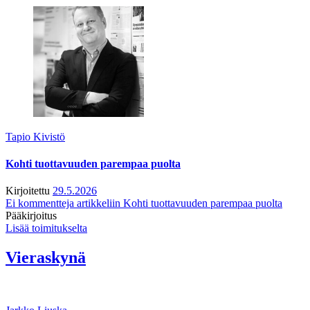
Tapio Kivistö
Kohti tuottavuuden parempaa puolta
Kirjoitettu
29.5.2026
Ei kommentteja
artikkeliin Kohti tuottavuuden parempaa puolta
Pääkirjoitus
Lisää toimitukselta
Vieraskynä