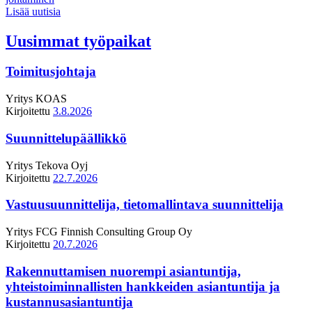
Lisää uutisia
Uusimmat työpaikat
Toimitusjohtaja
Yritys
KOAS
Kirjoitettu
3.8.2026
Suunnittelupäällikkö
Yritys
Tekova Oyj
Kirjoitettu
22.7.2026
Vastuusuunnittelija, tietomallintava suunnittelija
Yritys
FCG Finnish Consulting Group Oy
Kirjoitettu
20.7.2026
Rakennuttamisen nuorempi asiantuntija,
yhteistoiminnallisten hankkeiden asiantuntija ja
kustannusasiantuntija