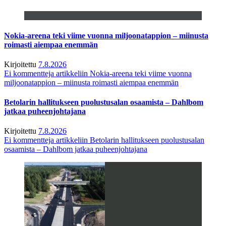
Nokia-areena teki viime vuonna miljoonatappion – miinusta
roimasti aiempaa enemmän
Kirjoitettu
7.8.2026
Ei kommentteja
artikkeliin Nokia-areena teki viime vuonna
miljoonatappion – miinusta roimasti aiempaa enemmän
Betolarin hallitukseen puolustusalan osaamista – Dahlbom
jatkaa puheenjohtajana
Kirjoitettu
7.8.2026
Ei kommentteja
artikkeliin Betolarin hallitukseen puolustusalan
osaamista – Dahlbom jatkaa puheenjohtajana