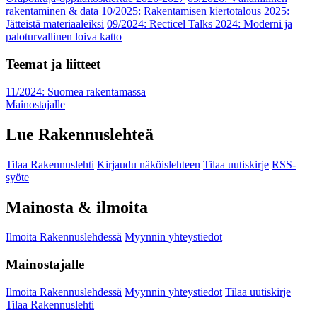
rakentaminen & data
10/2025: Rakentamisen kiertotalous 2025:
Jätteistä materiaaleiksi
09/2024: Recticel Talks 2024: Moderni ja
paloturvallinen loiva katto
Teemat ja liitteet
11/2024: Suomea rakentamassa
Mainostajalle
Lue Rakennuslehteä
Tilaa Rakennuslehti
Kirjaudu näköislehteen
Tilaa uutiskirje
RSS-
syöte
Mainosta & ilmoita
Ilmoita Rakennuslehdessä
Myynnin yhteystiedot
Mainostajalle
Ilmoita Rakennuslehdessä
Myynnin yhteystiedot
Tilaa uutiskirje
Tilaa Rakennuslehti