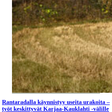
Rantaradalla käynnistyy useita urakoita –
työt keskittyvät Karjaa-Kauklahti -välille