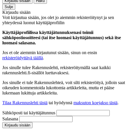
Kirjaudu sisään
Haku
Sulje
Kirjaudu sisään
Voit kirjautua sisään, jos olet jo aiemmin rekisteröitynyt ja sen
yhteydessä luonut käyttäjäprofiilin
Käyttäjäprofiilissa käyttäjätunnuksenasi toimii
sähköpostiosoitteesi (tai itse luomasi käyttäjätunnus) sekä itse
luomasi salasana.
Jos et ole aiemmin kirjautunut sisään, sinun on ensin
rekisteröidyttävä täällä
.
Jos sinulle tulee Rakennuslehti, rekisteröitymällä saat kaikki
rakennuslehti.fi-sisällöt luettavaksesi.
Jos sinulle ei tule Rakennuslehteä, voit silti rekisteröityä, jolloin saat
oikeuden kommentoida lukottomia artikkeleita, mutta et pääse
lukemaan lukittuja artikkeleita.
Tilaa Rakennuslehti tästä
tai hyödynnä
maksuton koejakso tästä
.
Sähköposti tai käyttäjätunnus
Salasana
Kirjaudu sisään