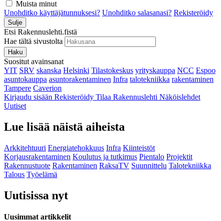
Muista minut
Unohditko käyttäjätunnuksesi?
Unohditko salasanasi?
Rekisteröidy
Sulje
Etsi Rakennuslehti.fistä
Hae tältä sivustolta
Haku
Suositut avainsanat
YIT
SRV
skanska
Helsinki
Tilastokeskus
yrityskauppa
NCC
Espoo
asuntokauppa
asuntorakentaminen
Infra
talotekniikka
rakentaminen
Tampere
Caverion
Kirjaudu sisään
Rekisteröidy
Tilaa Rakennuslehti
Näköislehdet
Uutiset
Lue lisää näistä aiheista
Arkkitehtuuri
Energiatehokkuus
Infra
Kiinteistöt
Korjausrakentaminen
Koulutus ja tutkimus
Pientalo
Projektit
Rakennustuote
Rakentaminen
RaksaTV
Suunnittelu
Talotekniikka
Talous
Työelämä
Uutisissa nyt
Uusimmat artikkelit