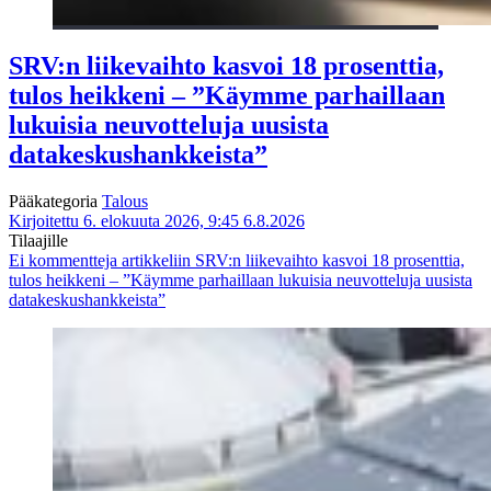
SRV:n liikevaihto kasvoi 18 prosenttia,
tulos heikkeni – ”Käymme parhaillaan
lukuisia neuvotteluja uusista
datakeskushankkeista”
Pääkategoria
Talous
Kirjoitettu 6. elokuuta 2026, 9:45
6.8.2026
Tilaajille
Ei kommentteja
artikkeliin SRV:n liikevaihto kasvoi 18 prosenttia,
tulos heikkeni – ”Käymme parhaillaan lukuisia neuvotteluja uusista
datakeskushankkeista”