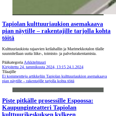
Tapiolan kulttuuriaukion asemakaava
pian näytille – rakentajille tarjolla kohta
töitä
Kulttuuriaukiota rajaavien keilahallin ja Marimekkotalon tilalle
suunnitellaan uutta liike-, toimisto- ja palvelurakentamista.
Pääkategoria
Arkkitehtuuri
Kirjoitettu 24. tammikuuta 2024, 13:15
24.1.2024
Tilaajille
Ei kommentteja
artikkeliin Tapiolan kulttuuriaukion asemakaava
pian näytille – rakentajille tarjolla kohta töitä
Piste pitkälle prosessille Espoossa:
Kaupunginteatteri Tapiolan
kulttuurikeskuksen kylkeen