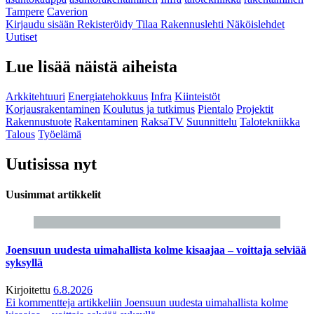
Tampere
Caverion
Kirjaudu sisään
Rekisteröidy
Tilaa Rakennuslehti
Näköislehdet
Uutiset
Lue lisää näistä aiheista
Arkkitehtuuri
Energiatehokkuus
Infra
Kiinteistöt
Korjausrakentaminen
Koulutus ja tutkimus
Pientalo
Projektit
Rakennustuote
Rakentaminen
RaksaTV
Suunnittelu
Talotekniikka
Talous
Työelämä
Uutisissa nyt
Uusimmat artikkelit
Joensuun uudesta uimahallista kolme kisaajaa – voittaja selviää
syksyllä
Kirjoitettu
6.8.2026
Ei kommentteja
artikkeliin Joensuun uudesta uimahallista kolme