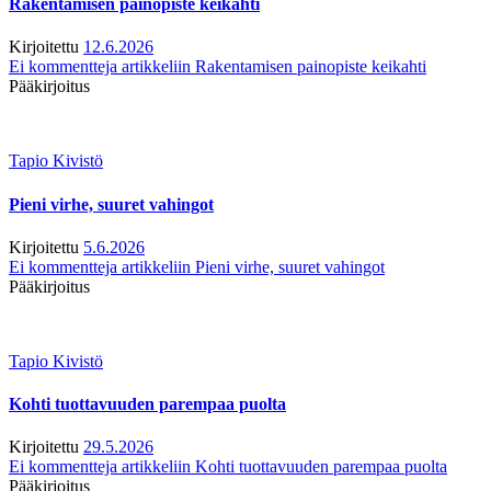
Rakentamisen painopiste keikahti
Kirjoitettu
12.6.2026
Ei kommentteja
artikkeliin Rakentamisen painopiste keikahti
Pääkirjoitus
Tapio Kivistö
Pieni virhe, suuret vahingot
Kirjoitettu
5.6.2026
Ei kommentteja
artikkeliin Pieni virhe, suuret vahingot
Pääkirjoitus
Tapio Kivistö
Kohti tuottavuuden parempaa puolta
Kirjoitettu
29.5.2026
Ei kommentteja
artikkeliin Kohti tuottavuuden parempaa puolta
Pääkirjoitus