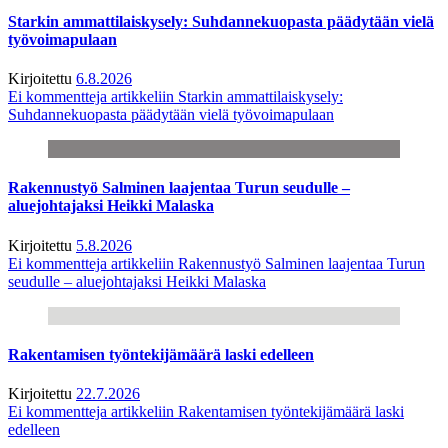
Starkin ammattilaiskysely: Suhdannekuopasta päädytään vielä
työvoimapulaan
Kirjoitettu
6.8.2026
Ei kommentteja
artikkeliin Starkin ammattilaiskysely:
Suhdannekuopasta päädytään vielä työvoimapulaan
Rakennustyö Salminen laajentaa Turun seudulle –
aluejohtajaksi Heikki Malaska
Kirjoitettu
5.8.2026
Ei kommentteja
artikkeliin Rakennustyö Salminen laajentaa Turun
seudulle – aluejohtajaksi Heikki Malaska
Rakentamisen työntekijämäärä laski edelleen
Kirjoitettu
22.7.2026
Ei kommentteja
artikkeliin Rakentamisen työntekijämäärä laski
edelleen