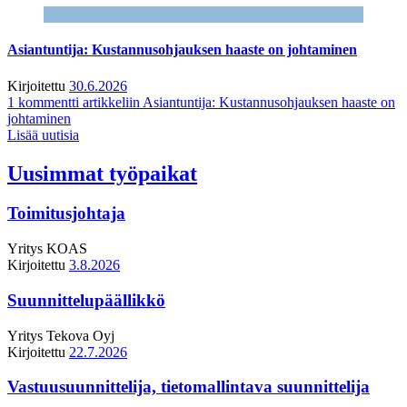
Asiantuntija: Kustannusohjauksen haaste on johtaminen
Kirjoitettu
30.6.2026
1 kommentti
artikkeliin Asiantuntija: Kustannusohjauksen haaste on
johtaminen
Lisää uutisia
Uusimmat työpaikat
Toimitusjohtaja
Yritys
KOAS
Kirjoitettu
3.8.2026
Suunnittelupäällikkö
Yritys
Tekova Oyj
Kirjoitettu
22.7.2026
Vastuusuunnittelija, tietomallintava suunnittelija