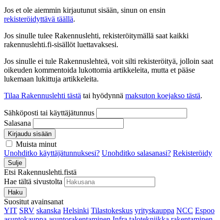
Jos et ole aiemmin kirjautunut sisään, sinun on ensin
rekisteröidyttävä täällä
.
Jos sinulle tulee Rakennuslehti, rekisteröitymällä saat kaikki
rakennuslehti.fi-sisällöt luettavaksesi.
Jos sinulle ei tule Rakennuslehteä, voit silti rekisteröityä, jolloin saat
oikeuden kommentoida lukottomia artikkeleita, mutta et pääse
lukemaan lukittuja artikkeleita.
Tilaa Rakennuslehti tästä
tai hyödynnä
maksuton koejakso tästä
.
Sähköposti tai käyttäjätunnus
Salasana
Kirjaudu sisään
Muista minut
Unohditko käyttäjätunnuksesi?
Unohditko salasanasi?
Rekisteröidy
Sulje
Etsi Rakennuslehti.fistä
Hae tältä sivustolta
Haku
Suositut avainsanat
YIT
SRV
skanska
Helsinki
Tilastokeskus
yrityskauppa
NCC
Espoo
asuntokauppa
asuntorakentaminen
Infra
talotekniikka
rakentaminen