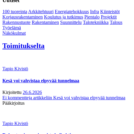
Uutiset
100 tuoreinta
Arkkitehtuuri
Energiatehokkuus
Infra
Kiinteistöt
Korjausrakentaminen
Koulutus ja tutkimus
Pientalo
Projektit
Rakennustuote
Rakentaminen
Suunnittelu
Talotekniikka
Talous
Työelämä
Näkökulmat
Toimitukselta
Tapio Kivistö
Kesä voi vahvistaa elpyvää tunnelmaa
Kirjoitettu
26.6.2026
Ei kommentteja
artikkeliin Kesä voi vahvistaa elpyvää tunnelmaa
Pääkirjoitus
Tapio Kivistö