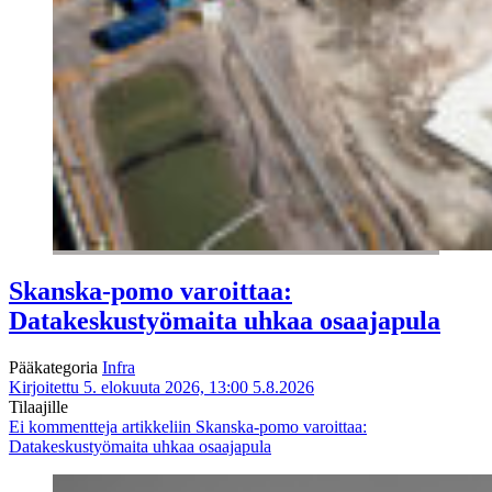
Skanska-pomo varoittaa:
Datakeskustyömaita uhkaa osaajapula
Pääkategoria
Infra
Kirjoitettu 5. elokuuta 2026, 13:00
5.8.2026
Tilaajille
Ei kommentteja
artikkeliin Skanska-pomo varoittaa:
Datakeskustyömaita uhkaa osaajapula