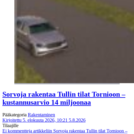
Sorvoja rakentaa Tullin tilat Tornioon –
kustannusarvio 14 miljoonaa
Pääkategoria
Rakentaminen
Kirjoitettu 5. elokuuta 2026, 10:21
5.8.2026
Tilaajille
Ei kommentteja
artikkeliin Sorvoja rakentaa Tullin tilat Tornioon –