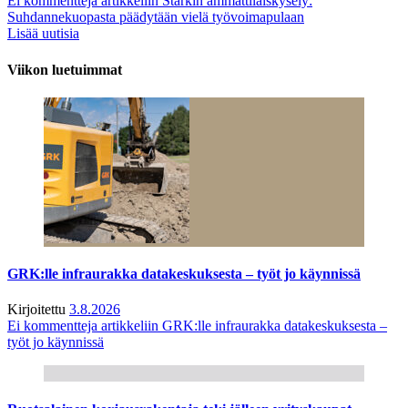
Ei kommentteja
artikkeliin Starkin ammattilaiskysely:
Suhdannekuopasta päädytään vielä työvoimapulaan
Lisää uutisia
Viikon luetuimmat
GRK:lle infraurakka datakeskuksesta – työt jo käynnissä
Kirjoitettu
3.8.2026
Ei kommentteja
artikkeliin GRK:lle infraurakka datakeskuksesta –
työt jo käynnissä