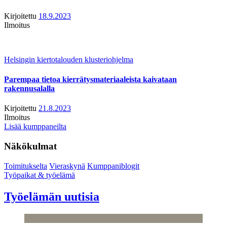
Kirjoitettu
18.9.2023
Ilmoitus
Helsingin kiertotalouden klusteriohjelma
Parempaa tietoa kierrätysmateriaaleista kaivataan
rakennusalalla
Kirjoitettu
21.8.2023
Ilmoitus
Lisää kumppaneilta
Näkökulmat
Toimitukselta
Vieraskynä
Kumppaniblogit
Työpaikat & työelämä
Työelämän uutisia