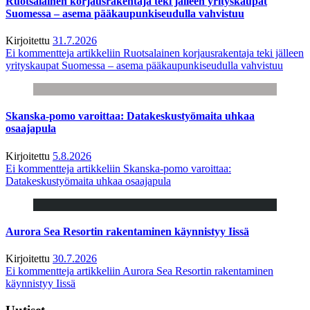
Ruotsalainen korjausrakentaja teki jälleen yrityskaupat
Suomessa – asema pääkaupunkiseudulla vahvistuu
Kirjoitettu
31.7.2026
Ei kommentteja
artikkeliin Ruotsalainen korjausrakentaja teki jälleen
yrityskaupat Suomessa – asema pääkaupunkiseudulla vahvistuu
Skanska-pomo varoittaa: Datakeskustyömaita uhkaa
osaajapula
Kirjoitettu
5.8.2026
Ei kommentteja
artikkeliin Skanska-pomo varoittaa:
Datakeskustyömaita uhkaa osaajapula
Aurora Sea Resortin rakentaminen käynnistyy Iissä
Kirjoitettu
30.7.2026
Ei kommentteja
artikkeliin Aurora Sea Resortin rakentaminen
käynnistyy Iissä