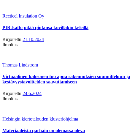
Recticel Insulation Oy
PIR-katto pitää pintansa kovillakin keleillä
Kirjoitettu
21.10.2024
Ilmoitus
Thomas Lindstrom
Virtuaalinen kaksonen tuo apua rakennuksien suunnitteluun ja
kestävyystavoitteiden saavuttamiseen
Kirjoitettu
24.6.2024
Ilmoitus
Helsingin kiertotalouden klusteriohjelma
Materiaaleista parhain on olemassa oleva