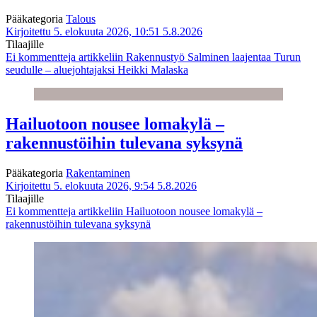
Pääkategoria
Talous
Kirjoitettu 5. elokuuta 2026, 10:51
5.8.2026
Tilaajille
Ei kommentteja
artikkeliin Rakennustyö Salminen laajentaa Turun
seudulle – aluejohtajaksi Heikki Malaska
Hailuotoon nousee lomakylä –
rakennustöihin tulevana syksynä
Pääkategoria
Rakentaminen
Kirjoitettu 5. elokuuta 2026, 9:54
5.8.2026
Tilaajille
Ei kommentteja
artikkeliin Hailuotoon nousee lomakylä –
rakennustöihin tulevana syksynä