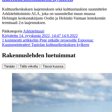
Kulttuurikeskuksen laajennuksen sekä kulttuuriaukion suunnittelee
Arkkitehtitoimisto ALA, joka on suunnitellut muun muassa
Helsingin keskustakirjasto Oodin ja Helsinki-Vantaan lentokentän
terminaali 2:n laajennuksen.
Pääkategoria
Arkkitehtuuri
Kirjoitettu 14. syyskuuta 2022, 14:47
14.9.2022
1 kommentti
artikkeliin Piste pitkälle prosessille Espoossa:
Kaupunginteatteri Tapiolan kulttuurikeskuksen kylkeen
Rakennuslehden luetuimmat
Tänään
Tällä viikolla
Tässä kuussa