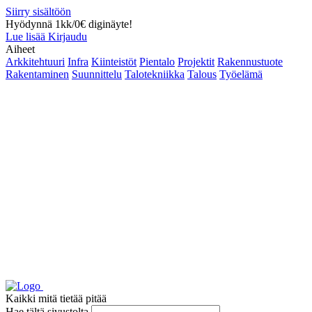
Siirry sisältöön
Hyödynnä 1kk/0€ diginäyte!
Lue lisää
Kirjaudu
Aiheet
Arkkitehtuuri
Infra
Kiinteistöt
Pientalo
Projektit
Rakennustuote
Rakentaminen
Suunnittelu
Talotekniikka
Talous
Työelämä
Kaikki mitä tietää pitää
Hae tältä sivustolta