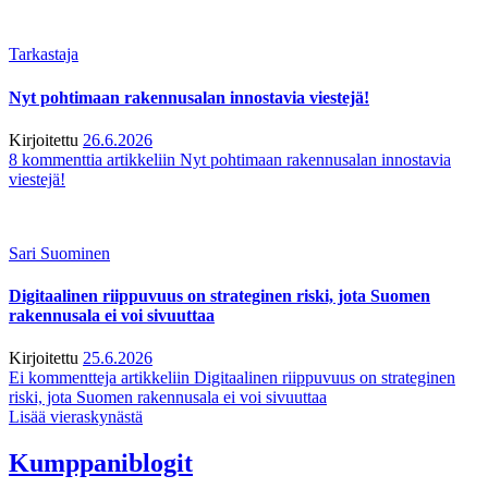
Tarkastaja
Nyt pohtimaan rakennusalan innostavia viestejä!
Kirjoitettu
26.6.2026
8 kommenttia
artikkeliin Nyt pohtimaan rakennusalan innostavia
viestejä!
Sari Suominen
Digitaalinen riippuvuus on strateginen riski, jota Suomen
rakennusala ei voi sivuuttaa
Kirjoitettu
25.6.2026
Ei kommentteja
artikkeliin Digitaalinen riippuvuus on strateginen
riski, jota Suomen rakennusala ei voi sivuuttaa
Lisää vieraskynästä
Kumppaniblogit