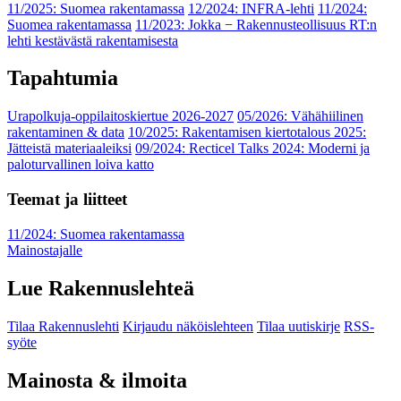
11/2025: Suomea rakentamassa
12/2024: INFRA-lehti
11/2024:
Suomea rakentamassa
11/2023: Jokka − Rakennusteollisuus RT:n
lehti kestävästä rakentamisesta
Tapahtumia
Urapolkuja-oppilaitoskiertue 2026-2027
05/2026: Vähähiilinen
rakentaminen & data
10/2025: Rakentamisen kiertotalous 2025:
Jätteistä materiaaleiksi
09/2024: Recticel Talks 2024: Moderni ja
paloturvallinen loiva katto
Teemat ja liitteet
11/2024: Suomea rakentamassa
Mainostajalle
Lue Rakennuslehteä
Tilaa Rakennuslehti
Kirjaudu näköislehteen
Tilaa uutiskirje
RSS-
syöte
Mainosta & ilmoita