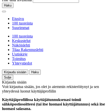
Haku
Etusivu
100 tuoreinta
Suurimmat
100 tuoreinta
Keskustelut
Näköislehti
Tilaa Rakennuslehti
Uutiskirje
Toimitus
Yhteystiedot
Kirjaudu sisään
Haku
Sulje
Kirjaudu sisään
Voit kirjautua sisään, jos olet jo aiemmin rekisteröitynyt ja sen
yhteydessä luonut käyttäjäprofiilin
Käyttäjäprofiilissa käyttäjätunnuksenasi toimii
sähköpostiosoitteesi (tai itse luomasi käyttäjätunnus) sekä itse
luomasi salasana.