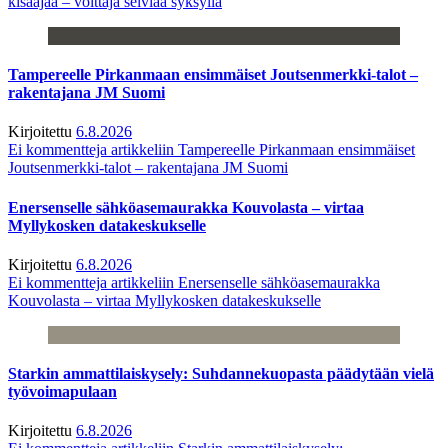
kisaajaa – voittaja selviää syksyllä
Tampereelle Pirkanmaan ensimmäiset Joutsenmerkki-talot –
rakentajana JM Suomi
Kirjoitettu
6.8.2026
Ei kommentteja
artikkeliin Tampereelle Pirkanmaan ensimmäiset
Joutsenmerkki-talot – rakentajana JM Suomi
Enersenselle sähköasemaurakka Kouvolasta – virtaa
Myllykosken datakeskukselle
Kirjoitettu
6.8.2026
Ei kommentteja
artikkeliin Enersenselle sähköasemaurakka
Kouvolasta – virtaa Myllykosken datakeskukselle
Starkin ammattilaiskysely: Suhdannekuopasta päädytään vielä
työvoimapulaan
Kirjoitettu
6.8.2026