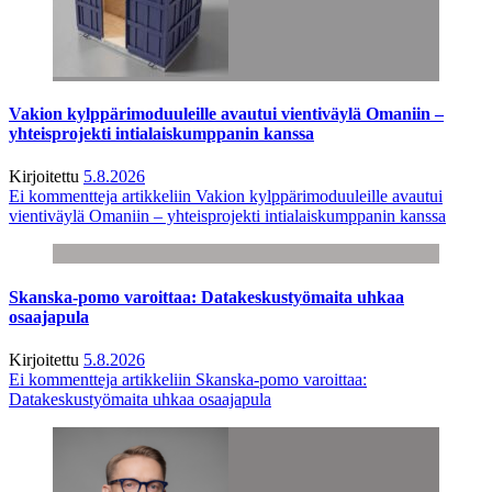
Vakion kylppärimoduuleille avautui vientiväylä Omaniin –
yhteisprojekti intialaiskumppanin kanssa
Kirjoitettu
5.8.2026
Ei kommentteja
artikkeliin Vakion kylppärimoduuleille avautui
vientiväylä Omaniin – yhteisprojekti intialaiskumppanin kanssa
Skanska-pomo varoittaa: Datakeskustyömaita uhkaa
osaajapula
Kirjoitettu
5.8.2026
Ei kommentteja
artikkeliin Skanska-pomo varoittaa:
Datakeskustyömaita uhkaa osaajapula