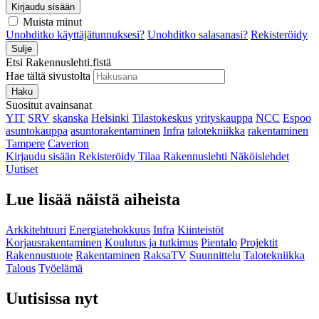
Kirjaudu sisään
Muista minut
Unohditko käyttäjätunnuksesi?
Unohditko salasanasi?
Rekisteröidy
Sulje
Etsi Rakennuslehti.fistä
Hae tältä sivustolta
Haku
Suositut avainsanat
YIT
SRV
skanska
Helsinki
Tilastokeskus
yrityskauppa
NCC
Espoo
asuntokauppa
asuntorakentaminen
Infra
talotekniikka
rakentaminen
Tampere
Caverion
Kirjaudu sisään
Rekisteröidy
Tilaa Rakennuslehti
Näköislehdet
Uutiset
Lue lisää näistä aiheista
Arkkitehtuuri
Energiatehokkuus
Infra
Kiinteistöt
Korjausrakentaminen
Koulutus ja tutkimus
Pientalo
Projektit
Rakennustuote
Rakentaminen
RaksaTV
Suunnittelu
Talotekniikka
Talous
Työelämä
Uutisissa nyt