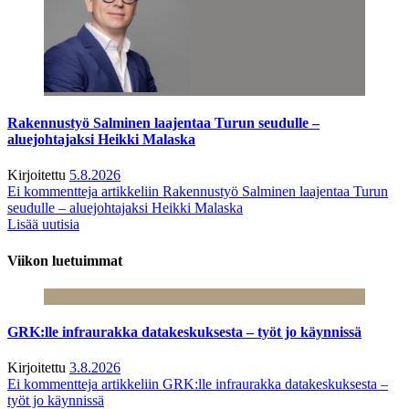
Rakennustyö Salminen laajentaa Turun seudulle –
aluejohtajaksi Heikki Malaska
Kirjoitettu
5.8.2026
Ei kommentteja
artikkeliin Rakennustyö Salminen laajentaa Turun
seudulle – aluejohtajaksi Heikki Malaska
Lisää uutisia
Viikon luetuimmat
GRK:lle infraurakka datakeskuksesta – työt jo käynnissä
Kirjoitettu
3.8.2026
Ei kommentteja
artikkeliin GRK:lle infraurakka datakeskuksesta –
työt jo käynnissä