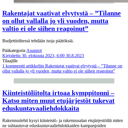
Rakentajat vaativat elvytystä – ”Tilanne
on ollut vallalla jo yli vuoden, mutta
valtio ei ole siihen reagoinut”
Budjettiriihessä tehdään isoja päätöksiä.
Pääkategoria
Asunnot
Kirjoitettu 30. elokuuta 2023, 6:00
30.8.2023
Tilaajille
1 kommentti
artikkeliin Rakentajat vaativat elvytystä – ”Tilanne on
ollut vallalla jo yli vuoden, mutta valtio ei ole siihen reagoinut”
Kiinteistöliitolta irtoaa kymppitonni –
Katso miten muut etujärjestöt tukevat
eduskuntavaaliehdokkaita
Rakennuslehti kysyi kiinteistö- ja rakennusalan etujärjestöiltä miten
ne suhtautuvat eduskuntavaaliehdokkaiden kampanjoiden