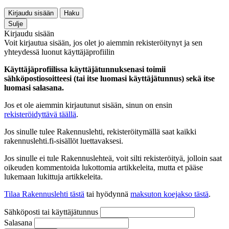
Kirjaudu sisään
Haku
Sulje
Kirjaudu sisään
Voit kirjautua sisään, jos olet jo aiemmin rekisteröitynyt ja sen
yhteydessä luonut käyttäjäprofiilin
Käyttäjäprofiilissa käyttäjätunnuksenasi toimii
sähköpostiosoitteesi (tai itse luomasi käyttäjätunnus) sekä itse
luomasi salasana.
Jos et ole aiemmin kirjautunut sisään, sinun on ensin
rekisteröidyttävä täällä
.
Jos sinulle tulee Rakennuslehti, rekisteröitymällä saat kaikki
rakennuslehti.fi-sisällöt luettavaksesi.
Jos sinulle ei tule Rakennuslehteä, voit silti rekisteröityä, jolloin saat
oikeuden kommentoida lukottomia artikkeleita, mutta et pääse
lukemaan lukittuja artikkeleita.
Tilaa Rakennuslehti tästä
tai hyödynnä
maksuton koejakso tästä
.
Sähköposti tai käyttäjätunnus
Salasana