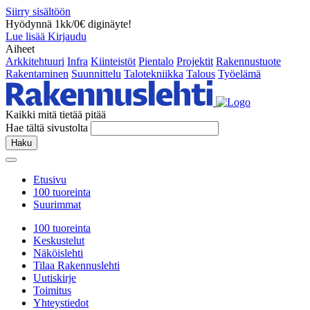
Siirry sisältöön
Hyödynnä 1kk/0€ diginäyte!
Lue lisää
Kirjaudu
Aiheet
Arkkitehtuuri
Infra
Kiinteistöt
Pientalo
Projektit
Rakennustuote
Rakentaminen
Suunnittelu
Talotekniikka
Talous
Työelämä
Kaikki mitä tietää pitää
Hae tältä sivustolta
Haku
Etusivu
100 tuoreinta
Suurimmat
100 tuoreinta
Keskustelut
Näköislehti
Tilaa Rakennuslehti
Uutiskirje
Toimitus
Yhteystiedot