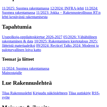
11/2025: Suomea rakentamassa
12/2024: INFRA-lehti
11/2024:
Suomea rakentamassa
11/2023: Jokka − Rakennusteollisuus RT:n
lehti kestävästä rakentamisesta
Tapahtumia
Urapolkuja-oppilaitoskiertue 2026-2027
05/2026: Vähähiilinen
rakentaminen & data
10/2025: Rakentamisen kiertotalous 2025:
Jätteistä materiaaleiksi
09/2024: Recticel Talks 2024: Moderni ja
paloturvallinen loiva katto
Teemat ja liitteet
11/2024: Suomea rakentamassa
Mainostajalle
Lue Rakennuslehteä
Tilaa Rakennuslehti
Kirjaudu näköislehteen
Tilaa uutiskirje
RSS-
syöte