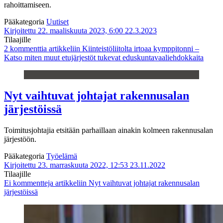
rahoittamiseen.
Pääkategoria
Uutiset
Kirjoitettu 22. maaliskuuta 2023, 6:00
22.3.2023
Tilaajille
2 kommenttia
artikkeliin Kiinteistöliitolta irtoaa kymppitonni –
Katso miten muut etujärjestöt tukevat eduskuntavaaliehdokkaita
Nyt vaihtuvat johtajat rakennusalan
järjestöissä
Toimitusjohtajia etsitään parhaillaan ainakin kolmeen rakennusalan
järjestöön.
Pääkategoria
Työelämä
Kirjoitettu 23. marraskuuta 2022, 12:53
23.11.2022
Tilaajille
Ei kommentteja
artikkeliin Nyt vaihtuvat johtajat rakennusalan
järjestöissä