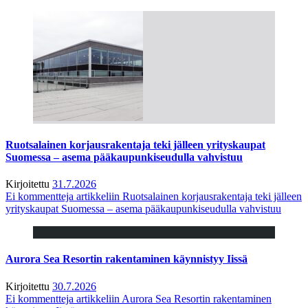
Ruotsalainen korjausrakentaja teki jälleen yrityskaupat
Suomessa – asema pääkaupunkiseudulla vahvistuu
Kirjoitettu
31.7.2026
Ei kommentteja
artikkeliin Ruotsalainen korjausrakentaja teki jälleen
yrityskaupat Suomessa – asema pääkaupunkiseudulla vahvistuu
Aurora Sea Resortin rakentaminen käynnistyy Iissä
Kirjoitettu
30.7.2026
Ei kommentteja
artikkeliin Aurora Sea Resortin rakentaminen