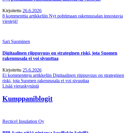
Kirjoitettu
26.6.2026
8 kommenttia
artikkeliin Nyt pohtimaan rakennusalan innostavia
viestejä!
Sari Suominen
Digitaalinen riippuvuus on strateginen riski, jota Suomen
rakennusala ei voi sivuuttaa
Kirjoitettu
25.6.2026
Ei kommentteja
artikkeliin Digitaalinen riippuvuus on strateginen
riski, jota Suomen rakennusala ei voi sivuuttaa
Lisää vieraskynästä
Kumppaniblogit
Recticel Insulation Oy
PIR-katto pitää pintansa kovillakin keleillä