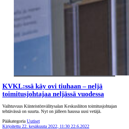
KVKL:ssä käy ovi tiuhaan – neljä
toimitusjohtajaa neljässä vuodessa
Vaihtuvuus Kiinteistönvälitysalan Keskusliiton toimitusjohtajan
tehtävässä on suurta. Nyt on jälleen haussa uusi vetäjä.
Pääkategoria
Uutiset
Kirjoitettu 22. kesäkuuta 2022, 11:30
22.6.2022