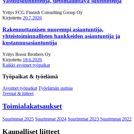
Vastuusuunnittelija, tietomallintava suunnittelija
Yritys
FCG Finnish Consulting Group Oy
Kirjoitettu
20.7.2026
Rakennuttamisen nuorempi asiantuntija,
yhteistoiminnallisten hankkeiden asiantuntija ja
kustannusasiantuntija
Yritys
Boost Brothers Oy
Kirjoitettu
18.6.2026
Kaikki avoimet työpaikat
Työpaikat & työelämä
Avoimet työpaikat
Työelämän uutisia
Teemat & liitteet
Toimialakatsaukset
Suurimmat 2025
Suurimmat 2024
Suurimmat 2023
Suurimmat 2022
Kaupalliset liitteet