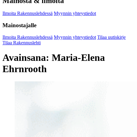
Mainosta & ilmoita
Ilmoita Rakennuslehdessä
Myynnin yhteystiedot
Mainostajalle
Ilmoita Rakennuslehdessä
Myynnin yhteystiedot
Tilaa uutiskirje
Tilaa Rakennuslehti
Avainsana:
Maria-Elena
Ehrnrooth