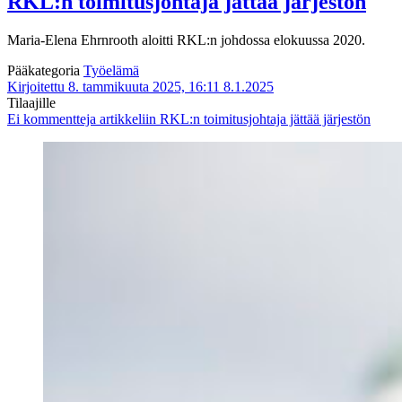
RKL:n toimitusjohtaja jättää järjestön
Maria-Elena Ehrnrooth aloitti RKL:n johdossa elokuussa 2020.
Pääkategoria
Työelämä
Kirjoitettu 8. tammikuuta 2025, 16:11
8.1.2025
Tilaajille
Ei kommentteja
artikkeliin RKL:n toimitusjohtaja jättää järjestön