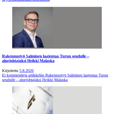
Rakennustyö Salminen laajentaa Turun seudulle –
aluejohtajaksi Heikki Malaska
Kirjoitettu
5.8.2026
Ei kommentteja
artikkeliin Rakennustyö Salminen laajentaa Turun
seudulle – aluejohtajaksi Heikki Malaska