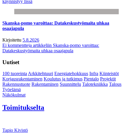
käynnistyy Iissä
Skanska-pomo varoittaa: Datakeskustyömaita uhkaa
osaajapula
Kirjoitettu
5.8.2026
Ei kommentteja
artikkeliin Skanska-pomo varoittaa:
Datakeskustyömaita uhkaa osaajapula
Uutiset
100 tuoreinta
Arkkitehtuuri
Energiatehokkuus
Infra
Kiinteistöt
Korjausrakentaminen
Koulutus ja tutkimus
Pientalo
Projektit
Rakennustuote
Rakentaminen
Suunnittelu
Talotekniikka
Talous
Työelämä
Näkökulmat
Toimitukselta
Tapio Kivistö