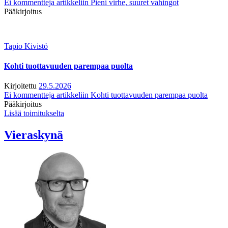
Ei kommentteja
artikkeliin Pieni virhe, suuret vahingot
Pääkirjoitus
Tapio Kivistö
Kohti tuottavuuden parempaa puolta
Kirjoitettu
29.5.2026
Ei kommentteja
artikkeliin Kohti tuottavuuden parempaa puolta
Pääkirjoitus
Lisää toimitukselta
Vieraskynä