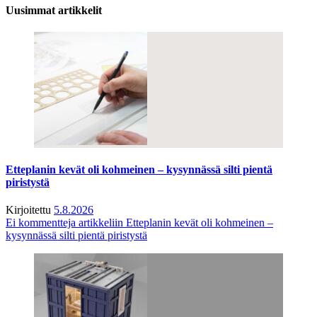
Uusimmat artikkelit
Etteplanin kevät oli kohmeinen – kysynnässä silti pientä
piristystä
Kirjoitettu
5.8.2026
Ei kommentteja
artikkeliin Etteplanin kevät oli kohmeinen –
kysynnässä silti pientä piristystä