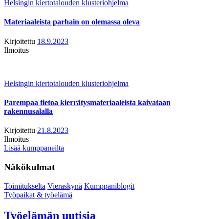
Helsingin kiertotalouden klusteriohjelma
Materiaaleista parhain on olemassa oleva
Kirjoitettu
18.9.2023
Ilmoitus
Helsingin kiertotalouden klusteriohjelma
Parempaa tietoa kierrätysmateriaaleista kaivataan
rakennusalalla
Kirjoitettu
21.8.2023
Ilmoitus
Lisää kumppaneilta
Näkökulmat
Toimitukselta
Vieraskynä
Kumppaniblogit
Työpaikat & työelämä
Työelämän uutisia