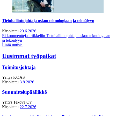
Tietohallintojohtaja uskoo teknologiaan ja tekoälyyn
Kirjoitettu
29.6.2026
Ei kommentteja
artikkeliin Tietohallintojohtaja uskoo teknologiaan
ja tekoälyyn
Lisää uutisia
Uusimmat työpaikat
Toimitusjohtaja
Yritys
KOAS
Kirjoitettu
3.8.2026
Suunnittelupäällikkö
Yritys
Tekova Oyj
Kirjoitettu
22.7.2026