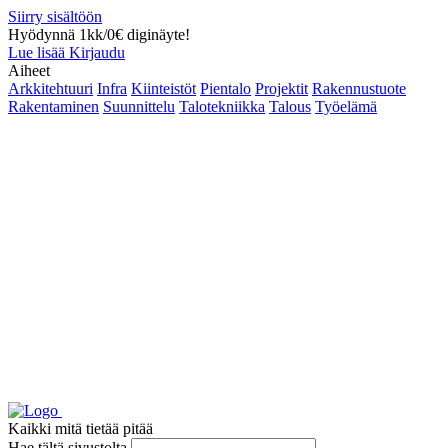
Siirry sisältöön
Hyödynnä 1kk/0€ diginäyte!
Lue lisää
Kirjaudu
Aiheet
Arkkitehtuuri
Infra
Kiinteistöt
Pientalo
Projektit
Rakennustuote
Rakentaminen
Suunnittelu
Talotekniikka
Talous
Työelämä
Kaikki mitä tietää pitää
Hae tältä sivustolta