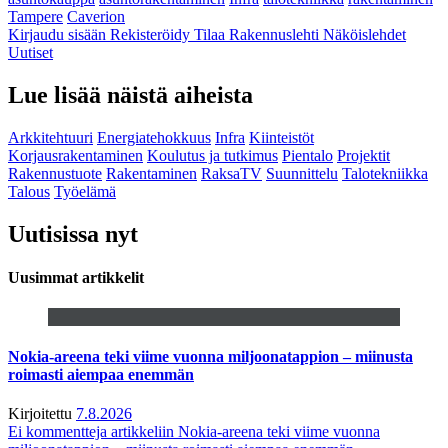
Tampere
Caverion
Kirjaudu sisään
Rekisteröidy
Tilaa Rakennuslehti
Näköislehdet
Uutiset
Lue lisää näistä aiheista
Arkkitehtuuri
Energiatehokkuus
Infra
Kiinteistöt
Korjausrakentaminen
Koulutus ja tutkimus
Pientalo
Projektit
Rakennustuote
Rakentaminen
RaksaTV
Suunnittelu
Talotekniikka
Talous
Työelämä
Uutisissa nyt
Uusimmat artikkelit
Nokia-areena teki viime vuonna miljoonatappion – miinusta
roimasti aiempaa enemmän
Kirjoitettu
7.8.2026
Ei kommentteja
artikkeliin Nokia-areena teki viime vuonna