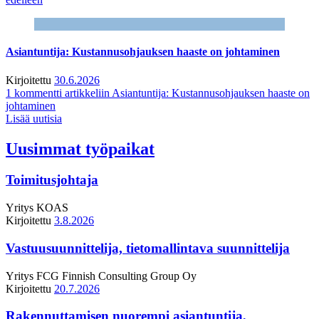
Asiantuntija: Kustannusohjauksen haaste on johtaminen
Kirjoitettu
30.6.2026
1 kommentti
artikkeliin Asiantuntija: Kustannusohjauksen haaste on
johtaminen
Lisää uutisia
Uusimmat työpaikat
Toimitusjohtaja
Yritys
KOAS
Kirjoitettu
3.8.2026
Vastuusuunnittelija, tietomallintava suunnittelija
Yritys
FCG Finnish Consulting Group Oy
Kirjoitettu
20.7.2026
Rakennuttamisen nuorempi asiantuntija,