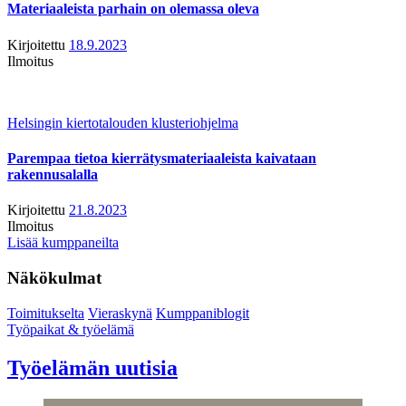
Materiaaleista parhain on olemassa oleva
Kirjoitettu
18.9.2023
Ilmoitus
Helsingin kiertotalouden klusteriohjelma
Parempaa tietoa kierrätysmateriaaleista kaivataan
rakennusalalla
Kirjoitettu
21.8.2023
Ilmoitus
Lisää kumppaneilta
Näkökulmat
Toimitukselta
Vieraskynä
Kumppaniblogit
Työpaikat & työelämä
Työelämän uutisia