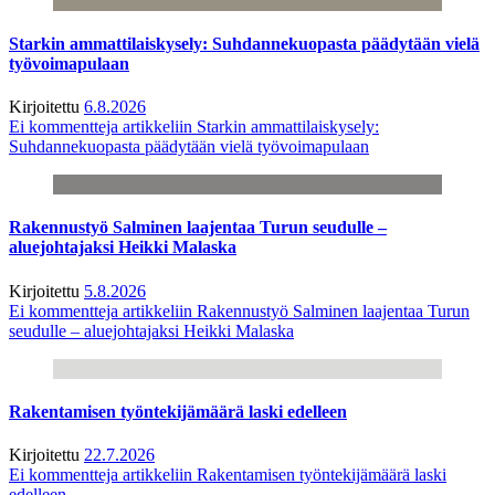
Starkin ammattilaiskysely: Suhdannekuopasta päädytään vielä
työvoimapulaan
Kirjoitettu
6.8.2026
Ei kommentteja
artikkeliin Starkin ammattilaiskysely:
Suhdannekuopasta päädytään vielä työvoimapulaan
Rakennustyö Salminen laajentaa Turun seudulle –
aluejohtajaksi Heikki Malaska
Kirjoitettu
5.8.2026
Ei kommentteja
artikkeliin Rakennustyö Salminen laajentaa Turun
seudulle – aluejohtajaksi Heikki Malaska
Rakentamisen työntekijämäärä laski edelleen
Kirjoitettu
22.7.2026
Ei kommentteja
artikkeliin Rakentamisen työntekijämäärä laski
edelleen