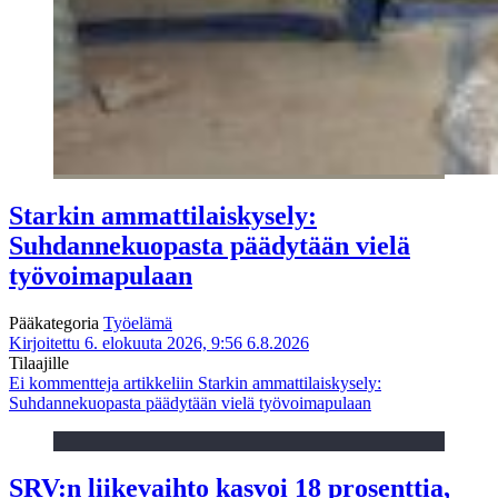
Starkin ammattilaiskysely:
Suhdannekuopasta päädytään vielä
työvoimapulaan
Pääkategoria
Työelämä
Kirjoitettu 6. elokuuta 2026, 9:56
6.8.2026
Tilaajille
Ei kommentteja
artikkeliin Starkin ammattilaiskysely:
Suhdannekuopasta päädytään vielä työvoimapulaan
SRV:n liikevaihto kasvoi 18 prosenttia,