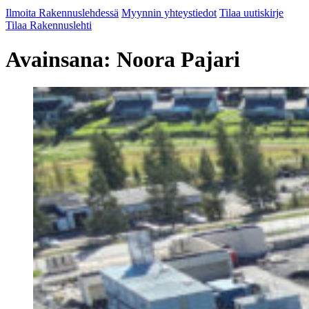
Ilmoita Rakennuslehdessä
Myynnin yhteystiedot
Tilaa uutiskirje
Tilaa Rakennuslehti
Avainsana:
Noora Pajari