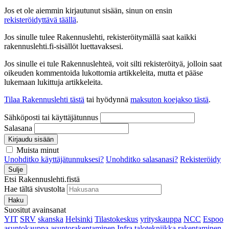
Jos et ole aiemmin kirjautunut sisään, sinun on ensin
rekisteröidyttävä täällä
.
Jos sinulle tulee Rakennuslehti, rekisteröitymällä saat kaikki
rakennuslehti.fi-sisällöt luettavaksesi.
Jos sinulle ei tule Rakennuslehteä, voit silti rekisteröityä, jolloin saat
oikeuden kommentoida lukottomia artikkeleita, mutta et pääse
lukemaan lukittuja artikkeleita.
Tilaa Rakennuslehti tästä
tai hyödynnä
maksuton koejakso tästä
.
Sähköposti tai käyttäjätunnus
Salasana
Kirjaudu sisään
Muista minut
Unohditko käyttäjätunnuksesi?
Unohditko salasanasi?
Rekisteröidy
Sulje
Etsi Rakennuslehti.fistä
Hae tältä sivustolta
Haku
Suositut avainsanat
YIT
SRV
skanska
Helsinki
Tilastokeskus
yrityskauppa
NCC
Espoo
asuntokauppa
asuntorakentaminen
Infra
talotekniikka
rakentaminen