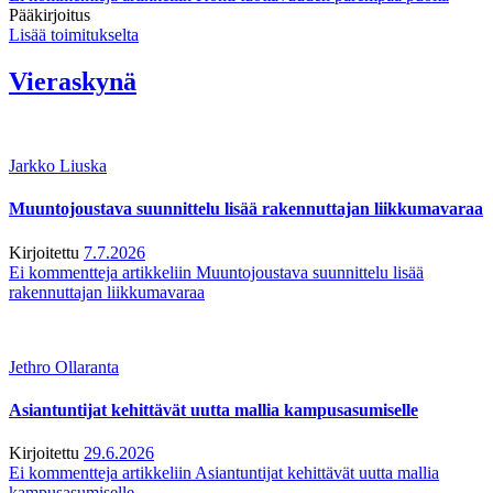
Pääkirjoitus
Lisää toimitukselta
Vieraskynä
Jarkko Liuska
Muuntojoustava suunnittelu lisää rakennuttajan liikkumavaraa
Kirjoitettu
7.7.2026
Ei kommentteja
artikkeliin Muuntojoustava suunnittelu lisää
rakennuttajan liikkumavaraa
Jethro Ollaranta
Asiantuntijat kehittävät uutta mallia kampusasumiselle
Kirjoitettu
29.6.2026
Ei kommentteja
artikkeliin Asiantuntijat kehittävät uutta mallia
kampusasumiselle