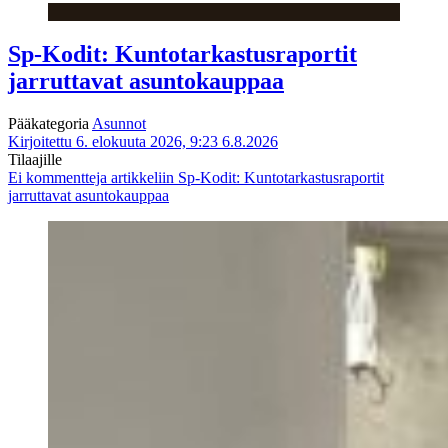
Sp-Kodit: Kuntotarkastusraportit
jarruttavat asuntokauppaa
Pääkategoria
Asunnot
Kirjoitettu 6. elokuuta 2026, 9:23
6.8.2026
Tilaajille
Ei kommentteja
artikkeliin Sp-Kodit: Kuntotarkastusraportit
jarruttavat asuntokauppaa