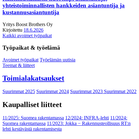
yhteistoiminnallisten hankkeiden asiantuntija ja
kustannusasiantuntija
Yritys
Boost Brothers Oy
Kirjoitettu
18.6.2026
Kaikki avoimet työpaikat
Työpaikat & työelämä
Avoimet työpaikat
Työelämän uutisia
Teemat & liitteet
Toimialakatsaukset
Suurimmat 2025
Suurimmat 2024
Suurimmat 2023
Suurimmat 2022
Kaupalliset liitteet
11/2025: Suomea rakentamassa
12/2024: INFRA-lehti
11/2024:
Suomea rakentamassa
11/2023: Jokka − Rakennusteollisuus RT:n
lehti kestävästä rakentamisesta