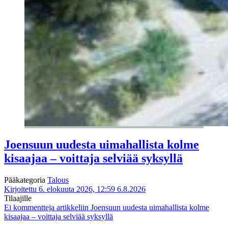
Joensuun uudesta uimahallista kolme
kisaajaa – voittaja selviää syksyllä
Pääkategoria
Talous
Kirjoitettu 6. elokuuta 2026, 12:59
6.8.2026
Tilaajille
Ei kommentteja
artikkeliin Joensuun uudesta uimahallista kolme
kisaajaa – voittaja selviää syksyllä