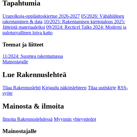
Tapahtumia
Urapolkuja-oppilaitoskiertue 2026-2027
05/2026: Vähähiilinen
rakentaminen & data
10/2025: Rakentamisen kiertotalous 2025:
Jätteistä materiaaleiksi
09/2024: Recticel Talks 2024: Moderni ja
paloturvallinen loiva katto
Teemat ja liitteet
11/2024: Suomea rakentamassa
Mainostajalle
Lue Rakennuslehteä
Tilaa Rakennuslehti
Kirjaudu näköislehteen
Tilaa uutiskirje
RSS-
syöte
Mainosta & ilmoita
Ilmoita Rakennuslehdessä
Myynnin yhteystiedot
Mainostajalle