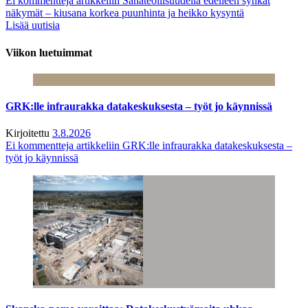
Ei kommentteja
artikkeliin Sahateollisuudella edelleen synkät
näkymät – kiusana korkea puunhinta ja heikko kysyntä
Lisää uutisia
Viikon luetuimmat
GRK:lle infraurakka datakeskuksesta – työt jo käynnissä
Kirjoitettu
3.8.2026
Ei kommentteja
artikkeliin GRK:lle infraurakka datakeskuksesta –
työt jo käynnissä