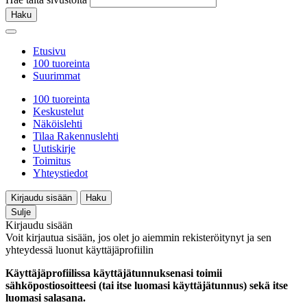
Haku
Etusivu
100 tuoreinta
Suurimmat
100 tuoreinta
Keskustelut
Näköislehti
Tilaa Rakennuslehti
Uutiskirje
Toimitus
Yhteystiedot
Kirjaudu sisään
Haku
Sulje
Kirjaudu sisään
Voit kirjautua sisään, jos olet jo aiemmin rekisteröitynyt ja sen
yhteydessä luonut käyttäjäprofiilin
Käyttäjäprofiilissa käyttäjätunnuksenasi toimii
sähköpostiosoitteesi (tai itse luomasi käyttäjätunnus) sekä itse
luomasi salasana.