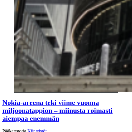
Nokia-areena teki viime vuonna
miljoonatappion – miinusta roimasti
aiempaa enemmän
Pääkategoria
Kiinteistöt