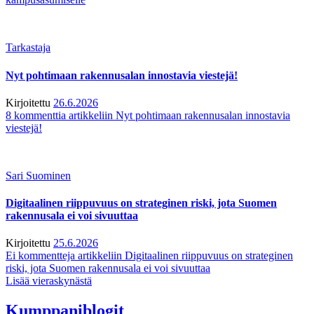
Tarkastaja
Nyt pohtimaan rakennusalan innostavia viestejä!
Kirjoitettu
26.6.2026
8 kommenttia
artikkeliin Nyt pohtimaan rakennusalan innostavia
viestejä!
Sari Suominen
Digitaalinen riippuvuus on strateginen riski, jota Suomen
rakennusala ei voi sivuuttaa
Kirjoitettu
25.6.2026
Ei kommentteja
artikkeliin Digitaalinen riippuvuus on strateginen
riski, jota Suomen rakennusala ei voi sivuuttaa
Lisää vieraskynästä
Kumppaniblogit