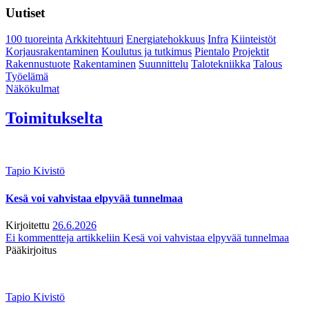
Uutiset
100 tuoreinta
Arkkitehtuuri
Energiatehokkuus
Infra
Kiinteistöt
Korjausrakentaminen
Koulutus ja tutkimus
Pientalo
Projektit
Rakennustuote
Rakentaminen
Suunnittelu
Talotekniikka
Talous
Työelämä
Näkökulmat
Toimitukselta
Tapio Kivistö
Kesä voi vahvistaa elpyvää tunnelmaa
Kirjoitettu
26.6.2026
Ei kommentteja
artikkeliin Kesä voi vahvistaa elpyvää tunnelmaa
Pääkirjoitus
Tapio Kivistö