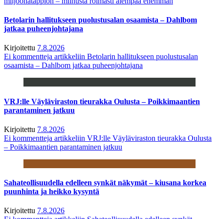
miljoonatappion – miinusta roimasti aiempaa enemmän
Betolarin hallitukseen puolustusalan osaamista – Dahlbom
jatkaa puheenjohtajana
Kirjoitettu
7.8.2026
Ei kommentteja
artikkeliin Betolarin hallitukseen puolustusalan
osaamista – Dahlbom jatkaa puheenjohtajana
VRJ:lle Väyläviraston tieurakka Oulusta – Poikkimaantien
parantaminen jatkuu
Kirjoitettu
7.8.2026
Ei kommentteja
artikkeliin VRJ:lle Väyläviraston tieurakka Oulusta
– Poikkimaantien parantaminen jatkuu
Sahateollisuudella edelleen synkät näkymät – kiusana korkea
puunhinta ja heikko kysyntä
Kirjoitettu
7.8.2026