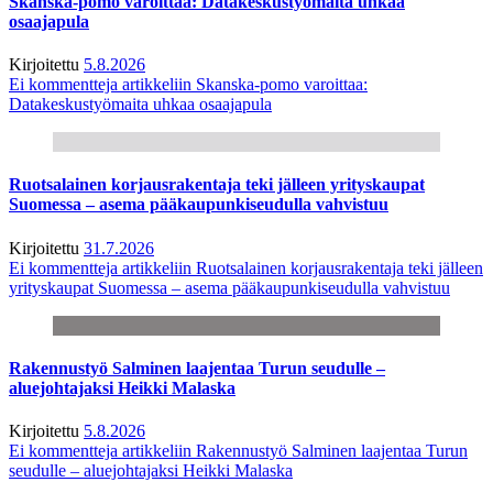
Skanska-pomo varoittaa: Datakeskustyömaita uhkaa
osaajapula
Kirjoitettu
5.8.2026
Ei kommentteja
artikkeliin Skanska-pomo varoittaa:
Datakeskustyömaita uhkaa osaajapula
Ruotsalainen korjausrakentaja teki jälleen yrityskaupat
Suomessa – asema pääkaupunkiseudulla vahvistuu
Kirjoitettu
31.7.2026
Ei kommentteja
artikkeliin Ruotsalainen korjausrakentaja teki jälleen
yrityskaupat Suomessa – asema pääkaupunkiseudulla vahvistuu
Rakennustyö Salminen laajentaa Turun seudulle –
aluejohtajaksi Heikki Malaska
Kirjoitettu
5.8.2026
Ei kommentteja
artikkeliin Rakennustyö Salminen laajentaa Turun
seudulle – aluejohtajaksi Heikki Malaska